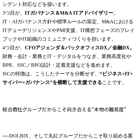
シデント対応などを扱います。

3つ目が、
ITガバナンス＆M&A ITアドバイザリー
。

IT・AIガバナンス方針や標準ルールの策定、M&Aにおける
ITデューデリジェンスやPMI支援、IT構想フェーズのプレイ
ブックやIT組織のコミュニティづくりを担います。

4つ目が、
CFOアジェンダ＆バックオフィスDX／金融DX。
財務・会計・業務とIT・デジタルをつなぎ、業務高度化や
BPR、SSC／BPO設計・定着支援などを進めます。

ISCの特徴は、こうしたテーマを分断せず、
“ビジネス×IT×
サイバー×ガバナンス”を横断して支援できる
ことです。
総合商社グループだからこそ向き合える“本物の難易度”
──
DOLBIX、そして丸紅グループだからこそ取り組める案