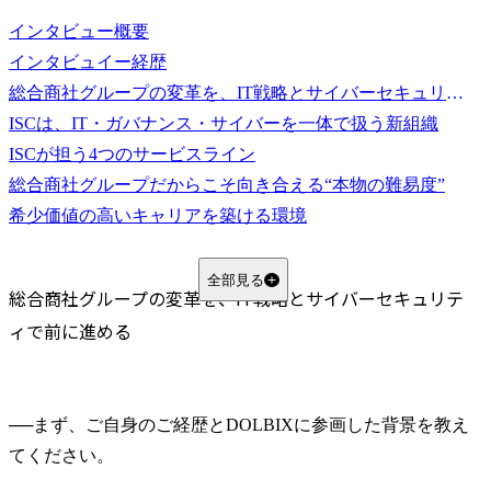
インタビュー概要
インタビュイー経歴
総合商社グループの変革を、IT戦略とサイバーセキュリティで前に進める
ISCは、IT・ガバナンス・サイバーを一体で扱う新組織
ISCが担う4つのサービスライン
総合商社グループだからこそ向き合える“本物の難易度”
希少価値の高いキャリアを築ける環境
求めるのは、自身の専門性を核にしながら、より大きな変革に意欲のある人材
今入る意味は、組織の“勝ち筋”そのものをつくれること
全部見る
総合商社グループの変革を、IT戦略とサイバーセキュリテ
ィで前に進める
──
まず、ご自身のご経歴とDOLBIXに参画した背景を教え