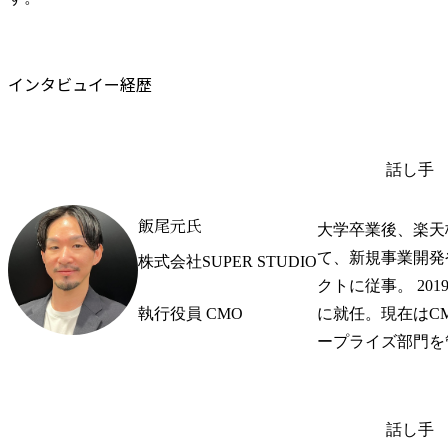
インタビュイー経歴
話し手
飯尾元氏
大学卒業後、楽天
て、新規事業開発
株式会社SUPER STUDIO
クトに従事。 201
執行役員 CMO
に就任。現在はC
ープライズ部門を
話し手