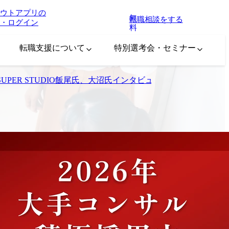
ウトアプリの
無
転職相談をする
・ログイン
料
転職支援について
特別選考会・セミナー
PER STUDIO飯尾氏、大沼氏インタビュー】