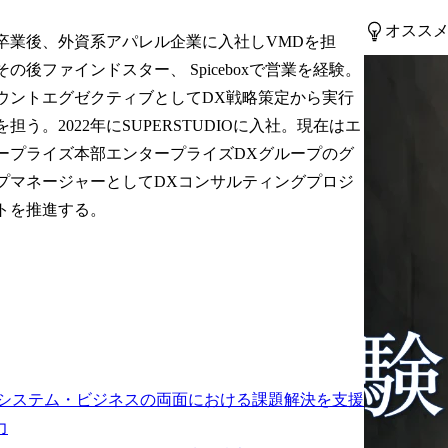
オスス
卒業後、外資系アパレル企業に入社しVMDを担
その後ファインドスター、 Spiceboxで営業を経験。
ウントエグゼクティブとしてDX戦略策定から実行
を担う。2022年にSUPERSTUDIOに入社。現在はエ
ープライズ本部エンタープライズDXグループのグ
プマネージャーとしてDXコンサルティングプロジ
トを推進する。
 システム・ビジネスの両⾯における課題解決を⽀援
力