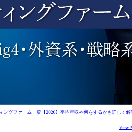
ィングファーム一覧【2026】平均年収や何をするかも詳しく解
View 