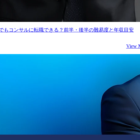
験でもコンサルに転職できる？前半・後半の難易度と年収目安
View 