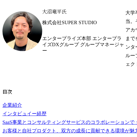
大沼竜平氏
大学
当。
株式会社SUPER STUDIO
アカ
エンタープライズ本部 エンタープラ
まで
イズDXグループ グループマネージャ
ンタ
ー
ルー
ェク
目次
企業紹介
インタビュイー経歴
SaaS事業とコンサルティングサービスのコラボレーションで
お客様と自社プロダクト、双方の成長に貢献できる環境が魅