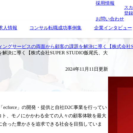
採用情報
スカ
登録
お問い合わせ
求人情報
コンサル転職成功事例集
企業インタビュー
ティングサービスの両面から顧客の課題を解決に導く【株式会社SU
決に導く【株式会社SUPER STUDIO飯尾氏、大
2024年11月11日更新
ecforce」の開発・提供と自社D2C事業を行ってい
、「コト、モノにかかわる全ての人々の顧客体験を最大
に合った豊かさを追求できる社会を目指していま