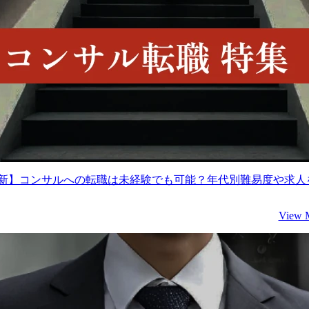
年最新】コンサルへの転職は未経験でも可能？年代別難易度や求人
View 