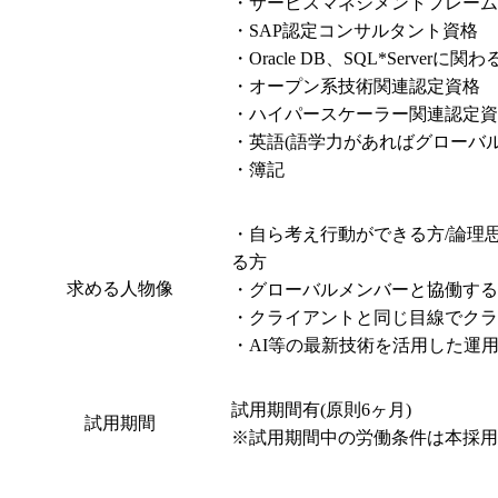
・サービスマネジメントフレームワーク系資
・SAP認定コンサルタント資格

・Oracle DB、SQL*Serverに関
・オープン系技術関連認定資格

・ハイパースケーラー関連認定資
・英語(語学力があればグローバ
・簿記
・自ら考え行動ができる方/論理
る方

求める人物像
・グローバルメンバーと協働する
・クライアントと同じ目線でクラ
・AI等の最新技術を活用した運
試用期間有(原則6ヶ月)

試用期間
※試用期間中の労働条件は本採用