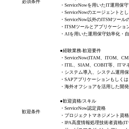
必須条件
・ServiceNowを用いたIT運
・ServiceNowのエージェントと
・ServiceNow以外のITSMツ
・ITSMツールとアプリケーシ
・AIを用いた運用保守効率化・
●経験業務-歓迎要件

・ServiceNow(ITAM、ITO
・ITIL、SIAM、COBIT等
・システム導入、システム運用保
・SAPアプリケーションもしくは
・海外オフショアを活用した開発
●歓迎資格/スキル

・ServiceNow認定資格

歓迎条件
・プロジェクトマネジメント資格(P
・IPA高度情報処理技術者資格(I