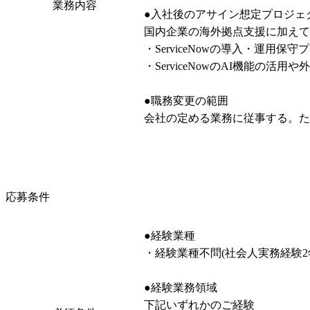
業務内容
●入社後のアサイン想定プロジェク
国内企業の海外拠点支援に加えて
・ServiceNowの導入・運用保守
・ServiceNowのAI機能
●職務変更の範囲

会社の定める業務に従事する。
応募条件
●経験業種

・経験業種不問(社会人実務経験2年
●経験業務領域

下記いずれかのご経験
