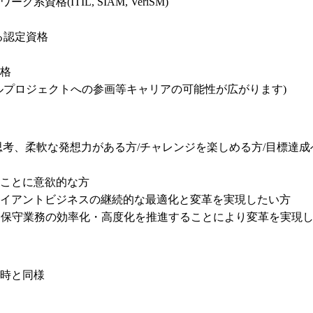
格(ITIL, SIAM, VeriSM)

わる認定資格

格

ルプロジェクトへの参画等キャリアの可能性が広がります)

思考、柔軟な発想力がある方/チャレンジを楽しめる方/目標達
ことに意欲的な方

イアントビジネスの継続的な最適化と変革を実現したい方

用保守業務の効率化・高度化を推進することにより変革を実現
時と同様