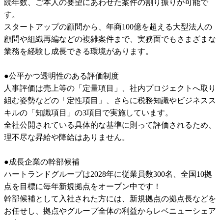
続年数、ご本人の要望にあわせた案件の割り振りが可能で
す。

スタートアップの顧問から、年商100億を超える大型法人の
顧問や組織再編などの複雑案件まで、実務面でもさまざまな
業務を経験し成長できる環境があります。

●公平かつ透明性のある評価制度

人事評価は売上等の「定量項目」、社内プロジェクトへ取り
組む姿勢などの「定性項目」、さらに税務知識やビジネスス
キルの「知識項目」の3項目で実施しています。

全社公開されている具体的な基準に則って評価されるため、
理不尽な昇給や降給はありません。

●成長企業の幹部候補

ハートランドグループは2028年に従業員数300名、全国10拠
点を目標に毎年新規拠点をオープン中です！

幹部候補として入社された方には、新規拠点の拠点長などを
お任せし、拠点やグループ全体の利益からレベニューシェア