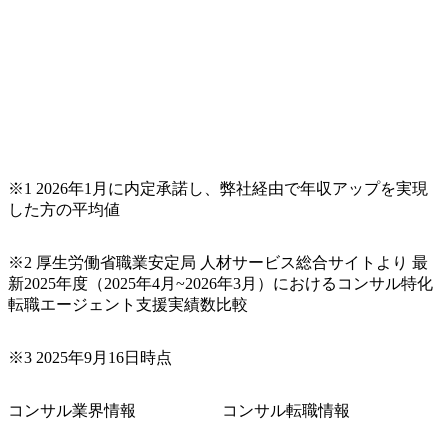
私服勤務、ネイル・ピアスも
策の提案、DD業務
OK という自由な社風 。トリ
ポット業務をチーム
プルモニター完備など設備投
として対応。 【仕事内容の変
資も充実している 。 【業務
更の範囲】 変更な
内容の変更の範囲】 変更なし
※1 2026年1月に内定承諾し、弊社経由で年収アップを実現
した方の平均値
※2 厚生労働省職業安定局 人材サービス総合サイトより 最
新2025年度（2025年4月~2026年3月）におけるコンサル特化
転職エージェント支援実績数比較
※3 2025年9月16日時点
コンサル業界情報
コンサル転職情報