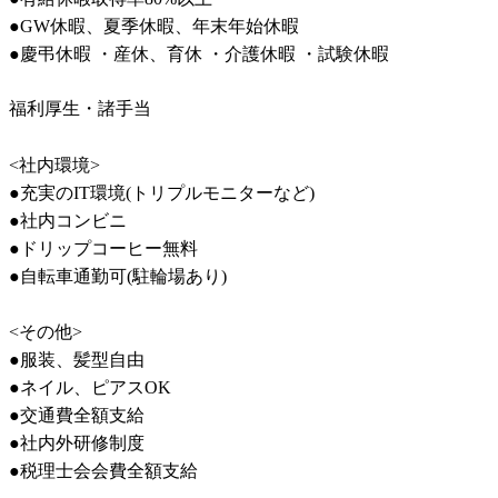
●GW休暇、夏季休暇、年末年始休暇

●慶弔休暇 ・産休、育休 ・介護休暇 ・試験休暇
福利厚生・諸手当
<社内環境>

●充実のIT環境(トリプルモニターなど)

●社内コンビニ

●ドリップコーヒー無料

●自転車通勤可(駐輪場あり)

<その他>

●服装、髪型自由

●ネイル、ピアスOK

●交通費全額支給

●社内外研修制度

●税理士会会費全額支給