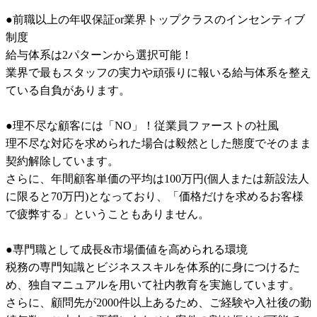
●前職以上の年収保証or業界トップクラスのインセンティブ
制度

給与体系は2パターンから選択可能！

業界で最もスタッフの実力や頑張りに報いる給与体系を整え
ている自負があります。

●理不尽な顧客には「NO」！従業員ファーストの社風

理不尽な対応を求められた場合は毅然とした態度でそのまま
契約解除しています。

さらに、年間顧客単価の平均は100万円(個人または新設法人
に限ると70万円)となっており、「価格だけを求めるお客様
で疲弊する」ということもありません。

●専門職として成長&市場価値を高められる環境

税務の専門知識とビジネススキルを体系的に身につけるた
め、独自マニュアルを用いて社内教育を実施しています。

さらに、顧問先が2000件以上あるため、ご経験や入社後の勤