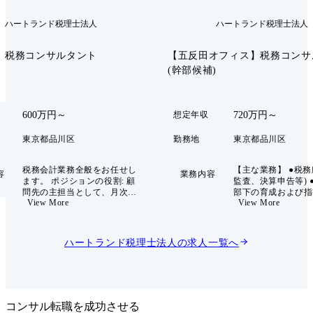
ハートランド税理士法人
ハートランド税理士法人
税務コンサルタント
【五反田オフィス】税務コンサ
(幹部候補)
600万円～
720万円～
想定年収
東京都品川区
勤務地
東京都品川区
税務会計業務全般をお任せし
【主な業務】 ●税務
容
業務内容
ます。 ポジションの役割: 顧
監査、決算申告等) 
問先の主担当として、月次の
部下の育成および指
View More
View More
定例面談をベースとした「伴
全体および拠点の運
走型」の税務コンサルティン
管理 ●組織全体を
グを行う 。単なる申告書の作
大に伴う課題を発見
成(作業)ではなく、AI やシス
経営会議に参加し、
ハートランド税理士法人
の求人一覧へ
テムを活用して効率化を図
の方向性を議論・推進 ※
り、顧客への付加価値提案
以外にも、経験年数
(再提案)を行うことがミッシ
数、本人の要望に応
ョン 。 【具体的な業務内
調達支援や相続対策
容】 ●税務顧問(巡回監査) ●
編や事業承継などの
決算業務 ●申告書類作成 ●タ
当可能。 【顧問先の傾向に関
コンサル転職を成功させる