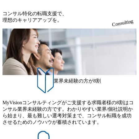
ックスコンサルティング ●会
して】 法人メイン
社設立支援 ●クラウド会計導
間もないスタートア
入支援 ※上記以外にも、経験
ら、年商100億円を
コンサル特化の転職支援で、
年数や勤続年数、本人の要望
企業まで幅広く対応
理想のキャリアアップを。
Consulting
に応じて資金調達支援や相続
す。 【基本的なキャリアステ
対策、組織再編や事業承継な
ップ】 (1)担当顧問
どの業務も担当可能です。 担
件前後に到達する。 
当件数: 1 人あたり 25 件～35
に応じて、部下の育
件程度を担当するのがボリュ
する「チームリーダ
ームゾーン 業務範囲: 法人税
「拠点幹部」、資産
が中心だが、意欲があれば相
(相続等)・複雑案
続や資産税案件にも手を挙げ
担う「スペシャリス
て挑戦できる体制 。 特徴: ク
のキャリアを歩む。 
ラウド会計(freee や
の希望があれば拠点
Moneytree で全国トップ 5 の
し、担当オフィスの
ランク)や AI を積極的に活用
レベニューシェア。 
業界未経験の方が8割
し、徹底した業務効率化を行
ープ全体の幹部に就
っている 。 【入社後のイメ
ループ全体の利益か
ージ】 1年目:担当件数20～25
ューシェア。 【勤続年数に応
件、個人事業主や年商3億円
じた業務内容と年収
未満のスタートアップ法人を
ジ】 (例)業界経験
MyVisionコンサルティングがご支援する求職者様の8割はコ
メインで担当 3年目:担当件数
入社した場合 ●入社1年目(年
ンサル業界未経験の方です。わかりやすい業界/個社説明か
25～30件、共同案件のリーダ
収700万円前後) ・
ら始まり、最も難しい選考対策まで、コンサル転職を成功
ー担当1～2件、サポート担当
～25件前後。 ・プ
5件前後。年商10億円未満の
してスキルアップに
させるためのノウハウが蓄積されています。
中規模法人をメインで担当。
個人事業主や年商3
税務に加え財務コンサル業務
のスタートアップ法
も担当し、経験を積みたい分
ンで担当。 ●入社3年目(年収