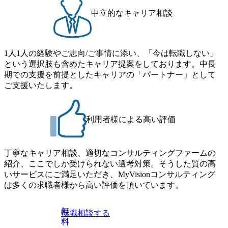
野があれば積極的に該当案件
1,000万円前後) ・
へ参加。 5年目:年商10億円超
～30件前後。共同
中立的なキャリア相談
の企業グループのチームの主
ダー担当1～2件前
担当して対応。オフィスの拠
ト担当5件前後。 
点長や管理責任者、スペシャ
ャーやその補佐など
リストとして活躍。組織再編
・財務コンサル業務
や事業承継対策の提案、DD
・年商10億円未満
1人1人の経験やご志向/ご事情に添い、「今は転職しない」
業務などのスポット業務も。
人をメインで担当。 
という選択肢も含めたキャリア提案をしております。中長
【使用ソフト】 TKC・弥生会
億円越の企業グルー
期での支援を前提としたキャリアの「パートナー」として
計・freee・MFクラウド・勘
ムの一員として担当
定奉行・発展会計 【在宅勤務
他、経験を積みたい
ご支援いたします。
制度】 利用可能(担当先の売
れば積極的に該当案
上額に応じる) 【キャリアパ
して経験を積む(例:
ス】 ・2028 年までに 10 拠点
や事業承継対策の提
へ拡大予定のため、早期のリ
業務などのスポット
利用者様による高い評価
ーダー登用や拠点⾧候補など
ームの一員として対応)
のチャンスが豊富にある 。
社5年目以降(年収1,
・評価制度が明確に設定され
上) ・担当顧問25～
ており、所⾧の裁量ではなく
後。共同案件のリー
丁寧なキャリア相談、適切なコンサルティングファームの
「頑張りが正当に反映され
5～10件前後。 ・
紹介、ここでしか受けられない選考対策。そうした質の高
る」仕組みが整っている 。
拠点長や管理責任者
【組織体制】 拠点名: 五反田
その補佐を担当。も
いサービスにご満足いただき、MyVisionコンサルティング
拠点(東京は現在ここ 1 拠点
雑案件等をメインで
は多くの求職者様から高い評価を頂いています。
のみ) 構成メンバー: 約 30 名
「スペシャリスト」
(担当者 6 割、内勤 4 割の比
ープレイヤー」とし
率) 。 平均年齢: 約 35 歳 。
・年商10億円超の
無
転職相談する
部署の雰囲気: IT ベンチャー
プをチームの主担当
料
のような明るいノリがあり、
応。 ・組織再編や