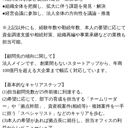
●組織全体を把握し、拡大に伴う課題を発見・解決

●経営会議に参加し、法人全体の方向性を議論・推進

※上記以外にも、経験年数や勤続年数、本人の要望に応じて
資金調達支援や相続対策、組織再編や事業承継などの業務も
担当可能。

【顧問先の傾向に関して】

法人メインです。 創業間もないスタートアップから、年商
100億円を超える大企業まで幅広く対応しています。

【基本的なキャリアステップ】

(1)担当顧問先数が25件前後に到達する。

(2)希望に応じて、部下の育成を担当する「チームリーダ
ー」や「拠点幹部」、資産税案件(相続等)・複雑案件を一手
に担う「スペシャリスト」などのキャリアを歩む。

(3)本人の希望があれば拠点長に就任し、担当オフィスの利
益からレベニューシェア。
