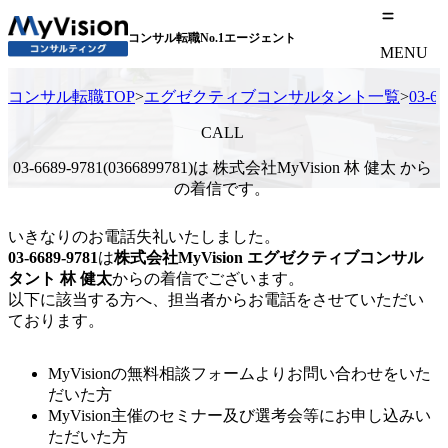
コンサル転職No.1エージェント
MENU
コンサル転職TOP
>
エグゼクティブコンサルタント一覧
>
03-
CALL
03-6689-9781(0366899781)は 株式会社MyVision 林 健太 から
の着信です。
いきなりのお電話失礼いたしました。
03-6689-9781
は
株式会社MyVision
エグゼクティブコンサル
タント
林 健太
からの着信でございます。
以下に該当する方へ、担当者からお電話をさせていただい
ております。
MyVisionの無料相談フォームよりお問い合わせをいた
だいた方
MyVision主催のセミナー及び選考会等にお申し込みい
ただいた方