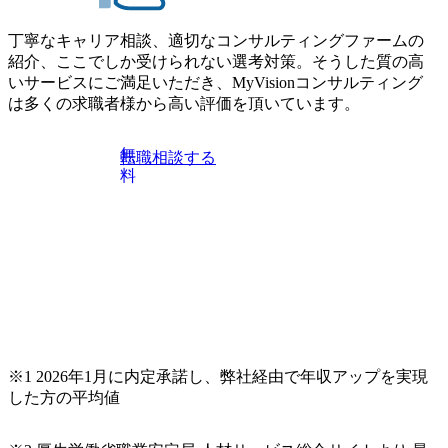
丁寧なキャリア相談、適切なコンサルティングファームの
紹介、ここでしか受けられない選考対策。そうした質の高
いサービスにご満足いただき、MyVisionコンサルティング
は多くの求職者様から高い評価を頂いています。
無
転職相談する
料
※1 2026年1月に内定承諾し、弊社経由で年収アップを実現
した方の平均値