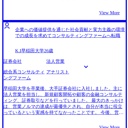
い温度差には、以前からかなり不満を抱いていました。そ
れに加えて、前職での営業は定型的に商品の提案をするも
View More
のに留まるものであり、いくら働いても、安定はしている
が専門性は付かない、ひいては自身の成長は見込めないと
考えるようになり、転職を決意しました。 まずは様々なプ
企業への価値提供を通じた社会貢献と実力主義の環境
ロジェクトに関わり、自分自身が関心のある、やりがいを
での成長を求めてコンサルティングファームへ転職
感じられる領域はどこかを見極めたいと考えた時に、真っ
先にコンサルティングファームが候補に挙がってきまし
K.I
早稲田大学
26歳
た。誤解を恐れずに言えば、色々な分野をつまみ食いして
から、専門性の方向を定めていきたいと考えていました。
証券会社
法人営業
加えて根底にあった思いとしては、ただ対外的に商品の提
案をするだけでなく、困っている人の傍に寄り添って支援
総合系コンサルティ
アナリスト
していきたいというものがありました。そのため、企業経
ングファーム
営に伴走するコンサルタントという仕事は非常に魅力的に
感じました。 4社です。 話を聞いたエージェントの中で、
早稲田大学を卒業後、大手証券会社に入社しました。主に
一番信頼できると感じたからです。他のエージェントさん
法人営業を担当し、新規顧客開拓や顧客の金融コンサルテ
も並行して利用させていただきましたが、その中でも
ィング、証券取引などを行っていました。 最大のきっかけ
MyVisionさん、担当してくださった林さんはとりわけ親身
は、営業ノルマの達成が最優先とされ、自分が本当に役立
に私の話を聞いて、私に合わせた転職プランを立ててくだ
っているという実感を持てなかったことです。 今後、営業
さいました。 MyVisionならば納得のいく転職活動ができる
としてノルマを達成し続けることで自分はどういった価値
だろうと考え、選ばせていただきました。 面接対策が特に
を提供していけるのか？と、自分の将来性に不安を覚え、
View More