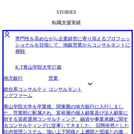
STORIES
転職支援実績
専門性を高めながら企業経営に寄り添えるプロフェッ
ショナルを目指して、地銀営業からコンサルタントに
挑戦
K.T
青山学院大学
27歳
地方銀行
営業
総合系コンサルティ
コンサルタント
ングファーム
青山学院大学を卒業後、関東圏の地方銀行に入行しまし
た。営業部に配属され、富裕層の個人顧客及び法人顧客に
対する資産運用コンサルティング、融資や事業承継に関す
るコンサルティングに従事してきました。 旧態依然とした
社内管理システム、強い上下関係と上層部と現場との激し