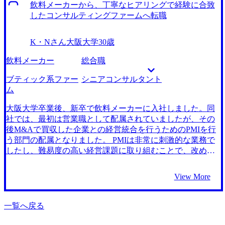
中途入社した同僚と話していたところ、特にケース面接対
わせ」のような業務が多くを占めていました。本来なら顧
飲料メーカーから、丁寧なヒアリングで経験に合致
策の丁寧さは他のエージェントに類を見ないようです。コ
客や市場を見るべき時間を、社内の役員を納得させるため
したコンサルティングファームへ転職
ンサルタント出身のエージェントと満足いくまでケース面
の会議資料作成や、現場からの不満を抑えるための根回し
接練習ができるという手厚さはMyVisionだからこそのサー
に費やしている現状に、「自分は何のプロフェッショナル
K・Nさん
大阪大学
30歳
ビスだと思います。また、受けるファームの過去問を使っ
なんだろうか？」という疑問が拭えなくなりました。 自分
て練習できたことも、面接本番を意識できてよかったで
のキャリアアップのためには、すでに決まったことを実行
飲料メーカー
総合職
す。 自分の未来、将来のキャリアが本当に楽しみになりま
支援するだけでなく、経営課題そのものを特定し、解決策
した。これだけでも大きな収穫ですが、この先さらに色々
を提示するような業務へ挑戦する必要性があると痛感し、
ブティック系ファー
シニアコンサルタント
な方向に道は拓かれている。どの道に進もうか、他にはど
転職活動を始めるに至りました。 営業企画の延長線上では
ム
んな道があるのかと今からワクワクしています。 もっと早
なく、もっと多角的な視点から企業の成長を支援できる戦
く動き出しても良かったなと思います。前職は前職なりの
略やアドバイザリー業務にチャレンジしたいという思いが
大阪大学卒業後、新卒で飲料メーカーに入社しました。同
やりがいがありましたが、自分を幸せにできるのは会社で
あり、当初からコンサルティングファームを志望していま
社では、最初は営業職として配属されていましたが、その
も顧客でもなく、やはり自分自身しかいないので。 転職前
した。 ただ、全くの異業種へ飛び込むことへの不安もあり
後M&Aで買収した企業との経営統合を行うためのPMIを行
は年収650万円、転職後は年収750万円になりました。
ました。これまでのキャリアで培った金融の知識や、数字
う部門の配属となりました。 PMIは非常に刺激的な業務で
に対する強みは捨てたくない。金融領域のダイナミズムは
したし、難易度の高い経営課題に取り組むことで、改めて
好きでしたし、今後もこの方向で専門性を高めていきたか
仕事の醍醐味を味わう機会になりました。しかし、自分に
ったので、企業の財務戦略やM&A、バリュエーションとい
もっと専門性や知見があれば、チームに貢献できたのでは
View More
った専門スキルを武器に経営に関与できる、FAS系コンサ
ないかと考え直すきっかけにもなりました。ジョブローテ
ルティングファームに強い魅力を感じました。 3社ですね。
ーション等で配属が選べないこともあり、専門性を身につ
一言で言えば、担当の方の人柄と熱量です。 他のエージェ
けるためには転職をするしかないと思いました。 コンサル
一覧へ戻る
ントさんは、私の経歴を見て「この求人なら受かりそうで
ティングファームへの転職のきっかけとしては、M&A後の
す」といった事務的な提案が多かったのに対し、MyVision
PMIに携われる環境はコンサルティングファーム以外に思い