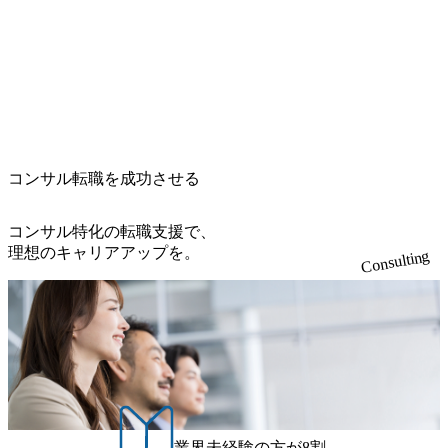
さんは実績作りや手数料のためではなく、本気で私のキャ
つかなかったことです。 2社です。 コンサルタント転職特
リアの将来を考えてくれていると強く感じました。 「なぜ
化のエージェント2社から話を伺いました。 MyVisionさんの
FAS系コンサルティングファームなのか？」「将来どうな
話を聞いたのは2社目でした。その中でMyVisionさんを選ん
りたいのか？」という根本的な問いに向き合ってくださ
だ理由としては、1社目ではFAS系コンサルティングファー
り、私のポテンシャルを信じて背中を押してくれたため、
ムしか提案されなかったのに対し、林さんはFAS系コンサ
ここにお世話になろうと決めました。その後の非常に密で
ルティングファームに加え、PMIやバリュエーション等に特
徹底的な面接対策は、まさしくその本気度の表れだったと
化しているブティック系コンサルティングファームを紹介
思います。 担当の林さんは、業界特有の事情にも精通して
してくれたことです。 林さんに「PMIに特化しハンズオン
コンサル転職を成功させる
おり、FAS業界のハードルの高さや厳しさも隠さずに教え
でコンサルティングをした方が経験を活かせるし、専門性
てくれました。その上でどう戦うか戦略を立ててください
も磨きやすいのでは？」と提案をもらい、確かにその通り
ました。 転職は人生の大きな分岐点であり、私自身のキャ
だと思いました。M&Aの求人と言われて、反射的にFAS系
コンサル特化の転職支援で、
リアの一端をお任せすることになるわけですから、中途半
コンサルティングファームの求人を紹介するエージェント
理想のキャリアアップを。
Consulting
端な姿勢の人には任せたくないと考えていました。丁寧に
さんではなく、候補者の経験を踏まえて深い提案ができる
フォローしてくださった林さんにお任せしてよかったで
方の方が良いと考えたことが理由になります。 とにかく私
す。 もっと自分は成長できるんだという実感が湧いてきた
の経験や志向性を深掘りしてくれたのが助かりました。丁
ことです。さらに、転職を契機にして様々な業界を覗き見
寧なヒアリングがあったおかげで、自分に合っている求人
できたことも収穫です。転職活動中は、これまで以上に経
を紹介してくれたので、自然と志望動機が固まり、面接で
済関連のニュースを見ていたのですが、自分の関連領域以
は思っていることを簡潔に語るだけでした。 これまでの経
外のものも見るようになったので、アンテナが高くなった
験を活かせるファームに入れたことと、年収が上がったこ
ことも今後に活きてくるかと思います。 最初の段階で業界
とです。 最初にFAS系コンサルティングファームの提案を
の情報収集が十分ではなかったことが反省点です。 もっと
もらった時に、深く考えずにFAS系コンサルティングファ
業界未経験の方が8割