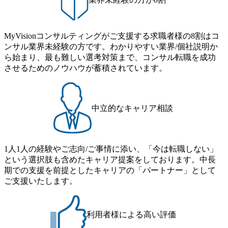
早い段階でFAS系コンサルティングファームの業界像や必
ームを目指そうとしていたことです。エージェントの方に
要なスキルセットを深く理解しておけば、転職活動の戦略
言われたことを鵜呑みにするのではなく、自分でも業務レ
もより明確になったかもしれません。今後の候補者の方に
ベルのインプットをするべきだったと思います。 転職前は
MyVisionコンサルティングがご支援する求職者様の8割はコ
は、担当のエージェントの方と早い段階でディスカッショ
年収600万円、転職後は年収700万円になりました。 PMI領
ンサル業界未経験の方です。わかりやすい業界/個社説明か
ンを行い、業界の特性や必要なスキルについて徹底的に把
域のプロフェッショナルになるべく、場数を踏みたいと思
ら始まり、最も難しい選考対策まで、コンサル転職を成功
握することをお勧めします。 転職前は年収500万円、転職後
っています。経験上、1回のPMIはプロジェクト期間も長く
させるためのノウハウが蓄積されています。
は年収650万円になりました。
PDCAを回すのに時間がかかるため、プロジェクトを複数か
け持ちして、より多くの経験を一度にしたいと思っていま
す。
中立的なキャリア相談
1人1人の経験やご志向/ご事情に添い、「今は転職しない」
という選択肢も含めたキャリア提案をしております。中長
期での支援を前提としたキャリアの「パートナー」として
ご支援いたします。
利用者様による高い評価