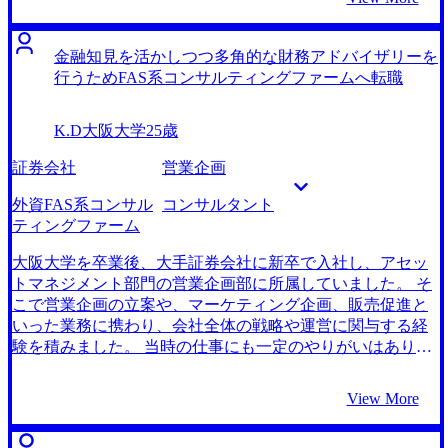
印象に残っています。自分は漠然とコンサルティングファ
もっと自己成長と社会貢献を実感できる仕事をしたいと考
ームに行きたいとは考えていたのですが、その理由に関し
えました。特に、顧客の利益に直結し、経営層への提言が
て具体的に述べることには正直かなり不安がありましたの
できる仕事に強く惹かれました。 企業の経営に深く関わる
金融知見を活かしつつ多角的な財務アドバイザリーを
で、林さんとの面談を通じてそれをしっかりと形にするこ
ことができ、自身の出したバリューが大きく評価される点
行うためFAS系コンサルティングファームへ転職
とができて良かったです。また、ケース面接に関しても、
に魅力を感じたからです。加えて、営業活動での顧客との
何度も模擬面接をしていただき、的確なフィードバックを
距離の近さは非常に魅力的だと感じていたので、転職後も
K.D
大阪大学
25歳
いただいたことで面接に十分な水準に持っていくことがで
そうしたクライアントの顔が見えることは大事にしたかっ
きました。 頼れる人にいち早く出会えたことです。初めは
たこともあります。 コンサルティングファームであれば、
証券会社
営業企画
色々なエージェントさんのお世話になりましたが、それも
顧客と相対する納得感のみならず、自身のアウトプットが
必要な手順であったと今では思います。林さんには本当に
大きな影響力を持つ仕事を通じて、会社の抜本的な改革に
外資FAS系コンサル
コンサルタント
感謝しています。ありがとうございました。 転職活動の最
携わることができると考えました。 2社のエージェントさん
ティングファーム
初は広く業界を見た方が良かったかなと思います。転職活
とお話させていただきました。 コンサルティングファーム
動を終えて結果として満足していますが、いきなり絞りす
への転職に強みを持つ転職エージェントはいくつもありま
大阪大学を卒業後、大手証券会社に新卒で入社し、アセッ
ぎてしまうのは自分自身の可能性を狭めることにも繋がっ
すが、MyVisionさんはそれが最も実感できたからです。特
トマネジメント部門の営業企画部に所属していました。 そ
てしまうのではないかと思います。 転職前は年収550万円、
に、提案いただいたコンサルティングファームの幅の広さ
こで営業企画の立案や、マーケティング企画、販売促進と
転職後は年収650万円になりました。
に驚きました。他のエージェントからは教えていただけな
いった業務に携わり、会社全体の戦略や運営に関与する経
かったファームをいくつも紹介してくださるだけでなく、
験を積みました。 当時の仕事にも一定のやりがいはありま
他のエージェントに紹介いただいたファームの専門性や働
したが、「社内調整」と「トップダウンへの対応」に忙殺
き方を質問したところ非常に詳しく教えていただけまし
される日々に限界を感じていました。 「営業企画」という
View More
た。 取り扱うファームの豊富さはもちろんですが、実践的
部署名ではありますが、実際には経営層が決めた非現実的
な面接対策にこそ真の強みがあると感じました。 入社後、
な数値目標を、いかに現場に落とし込むかという「帳尻合