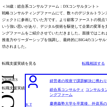
＜34歳：総合系コンサルファーム：DXコンサルタント＞

戦略コンサルティングファームにて、数々のデジタルトラン
ジェクトに参画していた方です。より顧客ファーストの視点
いう強い思いがあり、デジタル技術を駆使して企業の変革を支
ングファームをご紹介させていただきました。面接ではこれ
推進力やリーダーシップを強調し、最終的にBIG4のコンサ
功されました。
転職支援実績を見る
転職相談する
STORIES
経営者の視座で課題解決に携わり
転職支援実績
総合系コンサルティ
コンサルタ
ングファーム
慶應義塾大学を卒業後、外資系の
K.T