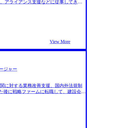
、アライアンス支援などに従事してきま
としたクライアントに対し、より「上流」
でも戦略案件は扱いますが、システム導
じることがありました。クライアントの
ャリアアップを実現したいという現実的な
に関与したいという思いが強くなってい
しくハードな環境に身を置いて、コンサ
View More
度と質の高い経験を求めるのであれば、
yVisionさんを含めて2社です。 最
ース面接ですが、MyVisionさんの対
、「なぜその思考に至ったのか」「どこ
正することができたと感じています。 岩
ージャー
に残っています。自分が何をしたいの
なのか。そういったことを、まるで自分
関に対する業務改善支援、国内外法規制
踏み出すことができて良かったです。自分
めた後に戦略ファームに転職して、建設会
キャリアを切り拓く鍵になると実感しま
立案、新規市場参入戦略等のプロジェク
終的には説得力のある動機へと練り上げる
常にやりがいが大きかったと思います。しか
なと思います。 転職前は年収750万円、
務になっていくことが分かりました。 そ
です。 上記の理由に加えて、将来的なキ
貧乏になってしまう可能性を感じており、
細分化がされていて、自身が得意とする