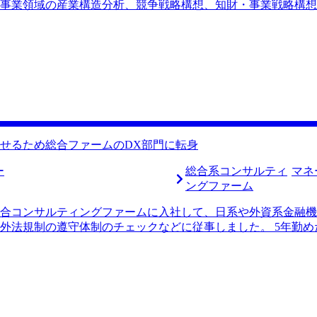
事業領域の産業構造分析、競争戦略構想、知財・事業戦略構想
ファームで様々なプロジェクトを経験する中で、製造業を中心
思いが強くなったことが最大のきっかけです。総合系ファーム
るため、純粋な戦略策定のみに集中しきれないもどかしさを感
、もっと深く長く携わりたいと考えたのです。 年収面でのキ
、より経営の中枢に近いポジションで、企業の大きな方針決定
アを長期的な視点で考えた際、若手の今のうちにこそ、より厳
まで高めたいというキャリア観もありました。圧倒的な成長速
ィングファームに挑戦するのがベストな選択だと判断しました。 M
の高さです。戦略コンサルタントへの転職において鬼門となるケ
せるため総合ファームのDX部門に転身
ードバックが非常に的確でした。単に正解を教えるのではなく
く指摘してくださったおかげで、自分自身の思考プロセスを修
ー
総合系コンサルティ
マネ
さったのですが、とても親身に対応してくださったことが印象
ングファーム
か、それならどの戦略系コンサルティングファームが最も適当
合コンサルティングファームに入社して、日系や外資系金融機
ていて、とても心強かったです。 早い段階でさらなる挑戦に
外法規制の遵守体制のチェックなどに従事しました。 5年勤
たら、恐れずに新しい環境へ飛び込む決断をすることこそが、
電機メーカーに対する既存事業の市場規模将来予測、新規事業
機の言語化が弱かったことです。岩崎さんとの面談を通して最
勤めました。 戦略系コンサルティングファームでの仕事は非
始める前段階で自分自身の志向を掘り下げておいても良かったか
集約的な事業であることもあり、長く務めるほど予想以上に激
た。
働き続けられるのかという不安を感じたことが転職のきっかけ
 戦略コンサルタントはどのような領域にも携われる故に器用
機感を覚えたことが背景にあります。そのためセクターごとに