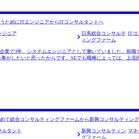
総合系コンサルティングファームにもう一度戻ることを決めました
時に、最も効率的であると感じましたので選ばせていただきま
の転職市場について、非常に端的に分かりやすく説明していた
うためにITエンジニアからITコンサルタントへ
転職活動をすることになったので、無駄がないのは非常に助か
んは非常に丁寧なヒアリングをしてくれました。私のこれまで
ンジニア
日系総合コンサルテ
IT
剣に考えてくれていたように感じます。総合の他にもブティッ
ィングファーム
合コンサルティングファームに転職することになりましたが、
T企業で3年、システムエンジニアとして働いていました。前職
ンサルタントの経験を挟んだことです。まさに戦略コンサルタ
仕事がしたいと思ったからです。SEでも職種によっては、上流
かげで地力がつきましたし、広く業界・案件に関わるからこそ
、私の業務はクライアントの使用するITインフラの整備でし
た。 専門性という観点で見れば、ブティック系コンサルティ
のため、自分の作るシステムがどう役に立っているのか実感を
収1200万円、転職後は年収1300万円になりました。
当初はエンジニアとして働き続けるつもりでした。しかし、当初
ました。そこでは、ITコンサルタントはクライアントのIT戦
ンサルタントであれば、顧客に対峙するだけでなく、顧客の経
のため、ITコンサルタントへの転職を視野に入れるようになりまし
んはエンジニア転職も扱いながら、コンサル転職に非常に強みを持たれ
っていた一方で、エンジニア転職をメインで考えていました。
ティングファームの種類の多さやファームに対して豊富な知識量を
めて総合コンサルティングファームから新興コンサルティング
んと私の希望に沿ったエンジニア、コンサルタントの両方のポ
ィングファームへの転職に関する知識が全くなかったので、My
サルタント
新興コンサルティン
マネ
た話し方やケース面接の練習をしていただけたことで、不安な
グファーム