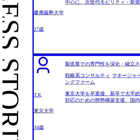
CESS STORIES
中心に、次世代モビリティ・新規
した。 総合系コンサルティング
慶應義塾大学
の工程から深く関わりたいという
入や実行支援まで幅広くカバーす
未来を左右する意思決定の瞬間に
27歳
目標もありましたが、それ以上に
たからです。また、自分のキャリ
ルタントとしての基礎能力を極限
最高峰の環境である戦略コンサルテ
大の決め手は、ケース面接対策の質
製造業での専門性を深化・確立さ
策は実践的で、模擬面接後のフィ
に論理の飛躍があったのか」を鋭
戦略系コンサルティ
マネージャ
崎さんという方が担当をしてくだ
ングファーム
か、どういう領域に興味があるの
東京大学を卒業後、新卒で大手総
のことかのように考えてくださっ
T.K
対応のための態勢構築支援、国内
の成長曲線に少しでも鈍化を感じ
社、通信会社、消費財メーカー、
した。 強いて言うなら、志望動
東京大学
トなどに従事し、そこには4年間
ことができましたが、転職活動を
し、上司を見ているなかで、労働
転職後は年収850万円になりまし
のような環境で体力的に衰えても
34歳
ャリアを見据えた時のことです。
自身の専門性および市場価値に危