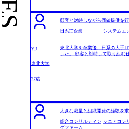
製造業の専門性を磨くことができる
他のエージェントさんと比較した
時に、コンサルティングファーム
顧客と対峙しながら価値提供を行
としてかなり忙しい合間を縫って
担当をしてくださったのは岩崎さ
日系IT企業
システムエ
域やファームが適当であるかを真
介いただきました。結果的には総
東北大学を卒業後、日系の大手I
勉強になりました。 一度戦略コ
Y.J
した。 顧客と対峙して取り組む
ンで上流の戦略案件をこなしたお
って仕事をすることができますが
領域を絞っていくことができまし
東北大学
ほとんどありませんでした。 そ
ったかもしれません。 転職前は年
いが小さくなっていきました。 
ンサルタントという職を紹介され
27歳
仕事が多いと聞きました。ITコ
きるのではないかと思いました。そ
の2社です。 MyVisionさ
コンサルタントにも強く興味を持
提案していただいたIT系コンサル
大きな裁量と組織開発の経験を求
とに決めました。 担当の岩崎さ
に心強かったです。特にコンサルテ
総合コンサルティン
シニアコン
策として求められる、構造化され
グファーム