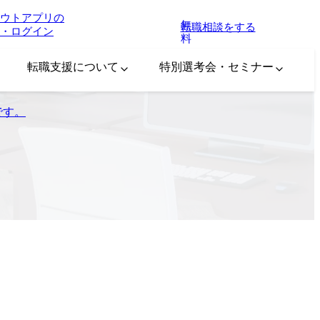
ウトアプリの
無
転職相談をする
・ログイン
料
転職支援について
特別選考会・セミナー
信です。