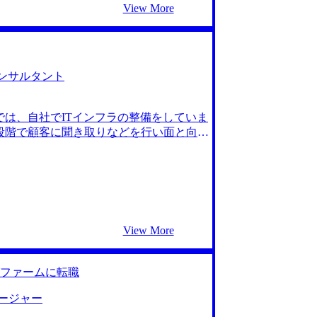
View More
。 MyVisionさんを入れて3社です。
した。 初回面談で岩崎さんとお話しした
だけました。前職の戦略コンサルタント
りました。 人柄が良かったですね。私の
の経験を聞いて、そこからどういった領
コンサルタント
ク系コンサルティングファームも多数紹
とても面白いファームがたくさんあって
では、自社でITインフラの整備をしていま
ントの魅力だとは思うのですが、短いスパ
段階で顧客に聞き取りなどを行い面と向か
そこから自分の興味があり専門としたい
たので、クライアントと交流を持つことは
ングファームをもっと視野に入れても良か
もって理解することができず、年々やりが
登録した大手の転職エージェントでITコ
略の構想・策定を行い、経営層に提案する
営方針に沿って最適なシステムの提案がで
た。 大手エージェントとMyVision
View More
ているからです。 私は前述のように、IT
そのため、どちらにも強みがあり、特に
備えたMyVisionさんにお願いするこ
ファームに転職
ジションを一緒に絞っていけたことが非常
Visionさんで、コンサル特有の面接対
ージャー
く面接に臨むことができました。 全く知