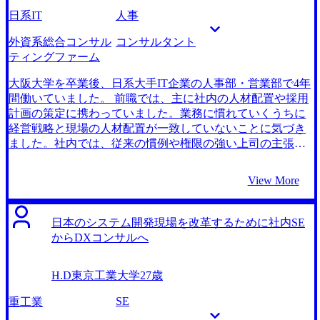
解決していきたいと考えました。また、実際に開発の現場
日系IT
人事
で働いていた経験を活かせる職種が良いという希望にも、
コンサルタントは当てはまっていました。 大手エージェン
外資系総合コンサル
コンサルタント
ト1社とMyVisionさんの計2社です。 担当の峯岸さんはコン
ティングファーム
サルティングファームに対する知識量やコンサル転職支援
の実績が豊富にあり、この人ならばと感じたからです。 峯
大阪大学を卒業後、日系大手IT企業の人事部・営業部で4年
岸さんは、私の転職のきっかけや志向を真剣に聞いたうえ
間働いていました。 前職では、主に社内の人材配置や採用
で、様々なファームをいくつも提案してくださり、引き出
計画の策定に携わっていました。業務に慣れていくうちに
しの多さに驚きました。より多くの選択肢を持ったうえで
経営戦略と現場の人材配置が一致していないことに気づき
絞っていくことでより満足のいく転職ができると考え、
ました。社内では、従来の慣例や権限の強い上司の主張が
MyVisionさんにお願いすることにしました。 何度も自己分
優先され、現場や若手の意見を取り入れることが難しい状
析や面接対策を一緒に行っていただけたので、自身のキャ
況でした。 問題意識は日々強まる一方で、抜本的な組織改
View More
リア観を明確にすることができました。当初からなぜ同業
革を行うことはほとんどできず、業務への不満が蓄積され
他社に転職するのではなく、コンサルタントになるのか？
転職を意識するようになりました。 コンサルティングファ
という点が深掘りされるのではないかと予想していたので
ームで働く友人から、コンサルという外部の立場からな
日本のシステム開発現場を改革するために社内SE
すが、自分一人では誰もが納得できるような回答を用意す
ら、経営戦略に即した組織人事制度に変革できる可能性が
からDXコンサルへ
ることができていませんでした。 峯岸さんと話す中で、や
あると話を聞き、コンサルタントという仕事に強く惹かれ
はり最初に感じた日本企業の開発における課題を広く解決
ました。これまで人事業務を通じ、社員が働く現場の実情
H.D
東京工業大学
27歳
し、日本産業の地位向上につなげられるのはコンサルタン
や硬直した組織文化に向き合っていた経験を活かし、外部
トであるという思いを中心に話すことにしました。素直に
の社内事情に囚われすぎることのない立場から変革を進め
SE
重工業
気持ちを伝えたことで、内定できたのだと思います。
たいと思いました。また、外資系ならではのファーム内の