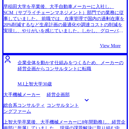
カルチャーの中で実力を正当に評価してもらえること、ま
早稲田大学を卒業後、大手自動車メーカーに入社し、
たITシステムの改善を通じて多様な業界のクライアントと
SCM（サプライチェーンマネジメント）部門での業務に従
関わることで自分自身の視野やスキルを広げられる点に強
事していました。 前職では、在庫管理で国内の過剰在庫を
く惹かれました。 大手人材会社1社と、MyVisionさんの2社
20%削減するなど生産計画の最適化や調達コストの削減を
です。 重工業界を経験された峯岸さんにご担当いただけた
実現し、やりがいを感じていました。しかし、グローバル
ことが大きかったです。私の経歴や前職への不満を理解い
調達の拡大と新規サプライヤーとの契約交渉のため現場で
ただいたうえで、どのファームがマッチするかをファーム
の効率化やコスト削減を進めていく中で、サプライチェー
View More
の雰囲気や業務紹介をしたうえでご提案いただけました。
ン全体のフローや、複数国・地域をまたぐ調達活動におい
特に、峯岸さんよりご提案いただいたDXコンサルタント
て、単一部門や局所的な改善では十分な成果が上がらない
が、より社員の利便性を高めるシステムを導入したいとい
ことに気づきました。 特に、サプライチェーンの全体最適
企業全体を動かす仕組みをつくるため、メーカーの
う私の志向に合っていると感じました。そのため、峯岸さ
化に向けたデータの共有やシステム統合が不足しており、
経営企画からコンサルタントに転職
んとともにDXコンサルタントを中心に転職活動を進めてい
個別のプロセス改善では限界があることを痛感しました。
くことにしました。 コンサルティングファーム特有のケー
そこで、外部の視点や広範な経験を取り入れることが、よ
M.I
上智大学
30歳
ス面接が初めてで、自分一人では対策が難しかったのです
り効果的な改善を実現する鍵だと認識し、転職を考え始め
が、MyVisionさんのマンツーマンでのケース練習を通じ
ました。 ネットでとあるコンサルティングファームが企業
大手機械メーカー
経営企画部
て、思考の型や解答の構造化を身につけることができまし
のグローバルサプライチェーンを抜本的に改革した事例を
た。 最初は結論ファーストで話すことで精一杯だったので
読んだことがきっかけです。その事例では、企業全体のサ
総合系コンサルティ
コンサルタント
すが、最終的には面接官からの質問にも広い視野をもって
プライチェーンの構造を根本から見直し、複数の国・地域
ングファーム
回答できるようになりました。 ケース対策を丁寧に行った
をまたぐ調達・生産フローの最適化を図ることで、業務効
ことで、自分の考え方の傾向や話し方のクセに気づけたこ
率化やコスト削減、納期短縮などの成果を挙げていまし
上智大学卒業後、大手機械メーカーに8年間勤務し、経営企
とです。峯岸さんは毎回的確にフィードバックをくださ
た。 私は、事業会社の枠組みでは、部門ごとの最適化は可
画部に所属していました。 現場の課題解決に取り組む中