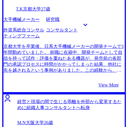
T.K
京都大学
27歳
大手機械メーカー
研究職
外資系総合コンサル
コンサルタント
ティングファーム
京都大学を卒業後、日系大手機械メーカーの開発チームで3
年間勤めていました。 前職に在籍中、開発チームとして自
信を持って試作・評価を重ねたある機器が、発売前の各部
門の承認プロセスに時間がかかってしまった結果、他社に
先を越されるという事例がありました。この経験から、製
品の魅力を十分に市場に伝える前の、社内の直列的な意思
決定プロセスが足枷となっている状況に不満を感じるよう
View More
になりました。 様々な商品が販売され淘汰されていく現代
では、よりスピード感を持った意思決定ができる環境が重
要だと痛感し、転職を意識するに至りました。 内部の開発
経営と現場の間で生じる乖離を外部から変革するた
の立場から承認プロセスの変革を起こすことは難しいとい
めに組織人事コンサルタントへ転身
う状況は日本の多くの大企業で起こっているのではないか
と思いました。そのため、外部から施策を提案できるコン
M.N
大阪大学
26歳
サルタントという立場でもって、日本のメーカーの課題を