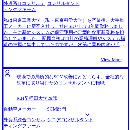
MyVisionさんにお願いしたことで、自身が求める仕事や職
柔軟な組織運営にも学びがあるのではないかと考えまし
外資系ITコンサルテ
コンサルタント
場環境を明確化したうえで、最も志向に合うファームを選
た。 MyVisionさん1社のみです。 担当の峯岸さんは、コン
ィングファーム
べたことです。これが満足いく転職ができた一番の要因で
サルティングファームに精通されており、私のキャリアや
はないかと思います。 感情を乗せて話すことが苦手だった
希望にマッチするポジションをご提案いただけたからで
私は東京工業大学（現・東京科学大学）を卒業後、大手重
ので、初期からMyVisionさんとの面接対策に加えて、自身
す。峯岸さんの具体的な転職活動やファームの説明を踏ま
工メーカーに新卒入社し、社内SEとして3年間勤務しまし
で鏡などを使って表情を確認しながら練習しておくとよか
えて、他社のお話は聞かずMyVisionさんにお願いすること
た。主に基幹システムの保守運用や定型的な更新業務を担
ったと思います。 転職前は年収550万円、転職後は年収650
にしました。 相談などがあって連絡した際、すぐに返信を
当していました。 配属当初は自社の業務理解やシステム構
万円となりました。
頂けたので非常に安心して頼ることができました。前職の
造の把握に集中していたのですが、次第に業務内容が「現
都合で少し仕事の調整をしづらかったのですが、面接の日
状維持」にとどまっていることに課題を感じるようになり
程調整などもお願いした通り交渉をしていただけました。
ました。例えば、社員からのフィードバックを反映したよ
View More
私一人で転職活動をしていたらきっと前職と両立できてい
り使いやすい機能を提案しても「新しいことをしたら、引
なかったと思います。ありがとうございました。 峯岸さん
継ぎが難しい」「ROIを示すことが難しい」と却下されるこ
とケース面接の練習を積めたことです。人事だったことも
とが多く、システムを改善してより良くしていく姿勢が組
現場での局所的なSCM改善にとどまらず、全社的な
あり、ビヘイビア面接には自信がありましたが、ケース面
織全体として弱いことに疑問を持ちました。 また、評価制
改革に取り組むためコンサルタントに転職
接は初めてで不安でしたが、一対一でフィードバックをも
度が年功序列的で、実績や提案の中身よりも在籍年数が重
らいながら練習することで、本番の面接の際もスムーズに
視される環境だったため、自分の成果が正当に評価される
R.H
早稲田大学
29歳
回答できるようになりました。 自信があったとはいえ、ビ
環境に身を置きたいと感じ、転職を考え始めました。 これ
ヘイビア面接についても、何度も練習を重ねたほうが良か
まで培ったITの知見を活かしつつ、より経営に近い立場で
自動車メーカー
SCM部門
ったかもしれません。 転職前は年収650万円、転職後は年収
価値提供ができる仕事に就きたいと考え、ITコンサルタン
720万円となりました。
トを志望しました。大学の同期が最近コンサルタントに転
外資系総合コンサル
シニアコンサルタント
職したという話を聞いたことにも後押しされました。特に
ティングファーム
外資系コンサルティングファームであれば、成果主義的な