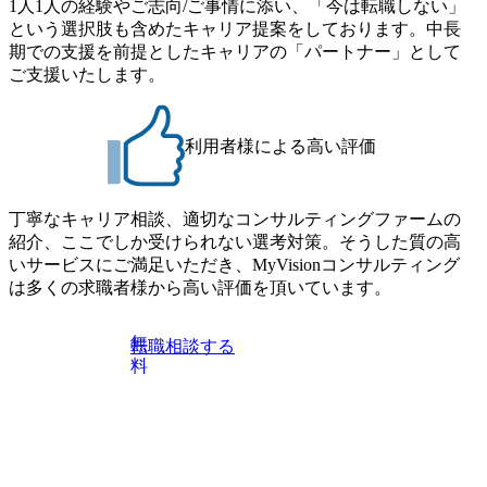
1人1人の経験やご志向/ご事情に添い、「今は転職しない」
という選択肢も含めたキャリア提案をしております。中長
期での支援を前提としたキャリアの「パートナー」として
ご支援いたします。
利用者様による高い評価
丁寧なキャリア相談、適切なコンサルティングファームの
紹介、ここでしか受けられない選考対策。そうした質の高
いサービスにご満足いただき、MyVisionコンサルティング
は多くの求職者様から高い評価を頂いています。
無
転職相談する
料