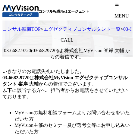
コンサル転職No.1エージェント
MENU
コンサル転職TOP
>
エグゼクティブコンサルタント一覧
>
03-
CALL
03-6682-9720(0366829720)は 株式会社MyVision 峯岸 大輔 か
らの着信です。
いきなりのお電話失礼いたしました。
03-6682-9720
は
株式会社MyVision
エグゼクティブコンサル
タント
峯岸 大輔
からの着信でございます。
以下に該当する方へ、担当者からお電話をさせていただい
ております。
MyVisionの無料相談フォームよりお問い合わせをいた
だいた方
MyVision主催のセミナー及び選考会等にお申し込みい
ただいた方