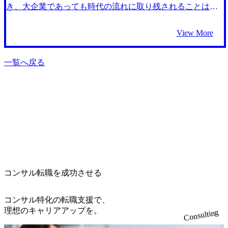
ことができました。 峯岸さんに面接の日程調整やスケジュ
ようにアピールすべきかを具体的にアドバイスしてくれた
き、大企業であっても時代の流れに取り残されることはな
ーリングをすべて一任できたことです。これにより、忙し
からです。特に、前職での経験をどのように言語化し、構
いと思い前職を選びました。 しかし、実際に入社するとや
い中でスケジュールを調整する手間を省け、面接準備に集
造化するかについて丁寧に指導していただき、転職活動を
はり部署間で調整したり、経営陣に提案するまでに承認を
View More
中できました。峯岸さんが企業との面接に関連する連絡も
通じて自分自身の強みを再確認することができました。 特
得なければならない人が多かったりして、意思決定を行う
含めスムーズに行ってくれたおかげで、ストレスなく転職
にケース面接対策が非常に有益でした。私はコンサルティ
までにかかる時間が非常に長く感じました。つまり変革を
活動を進めることができました。 そのおかげで、心の余裕
ングファーム未経験だったので、ケース面接に初めて臨む
進めていきたい思いはあるものの、旧来の価値観を刷新で
一覧へ戻る
を持って面接に臨むことができ、自分の強みを最大限にア
こととなりました。練習を始めた当初は、どのように筋道
きておらず変革はあまり進んでいないという状況だったの
ピールすることができました。 もう少し早く転職を意識し
を立てていけばいいのかすらわからない状態でした。しか
です。 そのため、しっかりと時代の潮流に即応する形で価
ていれば、よりスムーズに転職活動を進められたのではな
し、MyVisionのエージェントの方と何度も練習をするうち
値提供できる仕事をしたいと考えるようになりました。 社
いかと感じています。転職活動を始めたタイミングで、現
にケースのパターン化ができるようになり、面接本番では
内プロジェクトにおいて、コンサルタントが弊社のDXを推
職が忙しくなる時期に入ってしまったので、選考の進み方
スムーズに受け答えすることができました。 転職活動を通
進する姿を目にしたことがきっかけです。 具体的には、
が少し遅くなった部分もありました。そのため、もう少し
じて、自分のこれまでの経験やスキルがどのように転職市
「弊社に必要なDXとは？」という抽象的なお題の具体化か
早く動き出せば良かったと感じています。 転職前は年収850
場で評価されるかを再確認することができました。また、
ら始まり、DXとして取り組むべきテーマの具体化や、それ
万円、転職後は年収1000万円となりました。
自分の強みを明確にし、それを相手にしっかりと伝えるた
を組織に定着させるための業務改善・システム導入を一貫
めの方法を学んだこともこれからのキャリアに活かせると
して支援いただいており、自社のみで行う場合の何倍もの
思います。自分自身のキャリアを振り返り、整理すること
スピード感で変革を推進いただくことができました。 それ
コンサル転職を成功させる
で、転職活動の方向性がしっかりと見え、満足のいく転職
まで、転職先も企画職ばかりを考えていましたが、コンサ
活動ができました。 転職活動初期には、もっと自己分析を
ルタントという職業も私のやりたいことに通じると感じる
深め、企業とのミスマッチを防ぐためにより丁寧に企業調
ようになりました。 中でも、前職の製造業での知見を活か
コンサル特化の転職支援で、
査をするべきだったと感じています。峯岸さんと面談を重
せ、クライアントに最後まで寄り添える総合コンサルティ
理想のキャリアアップを。
Consulting
ねるうちに、企業経営に留まらず社会全体の仕組みづくり
ングファームの自動車インダストリを志望することにしま