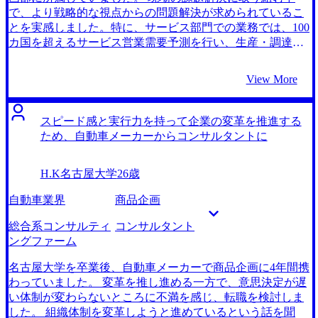
り、ロジックの浅さや抽象度のバランスを丁寧に指摘して
能でも、全体的な最適化や、サプライチェーン全体を見渡
で、より戦略的な視点からの問題解決が求められているこ
くださいました。その結果、もちろんケース面接は得意に
した戦略的な改革には限界があると感じていました。コン
とを実感しました。特に、サービス部門での業務では、100
なり、ビヘイビア面接においても一貫したストーリーを自
サルタントは、外部からの新たな視点や高度な知識を活用
カ国を超えるサービス営業需要予測を行い、生産・調達と
信を持って話せるようになりました。 コンサルティングフ
し、企業全体を俯瞰して、複数の部門や拠点を跨いだシス
在庫を連携させる仕組みを構築しましたが、現場レベルで
ァームに関する理解が浅く、各ファームの違いを深く理解
テムの改善や最適化を進めることができるため、自分の持
の効率化や業務改善にとどまり、根本的な経営戦略の改革
View More
するのに時間がかかりました。特にIT系のプロジェクトが
っている経験や知識をさらに広げられると考えました。 2社
に直接関与する機会は少なかったと感じました。 この経験
どのように進むのか、どのファームにどういった色がある
です。 MyVisionの峯岸さんはメーカー経験があり、私の業
から、企業全体の経営戦略に深く関与し、より広範囲な改
のかなど、初期段階でもう少し下調べをしておくべきだっ
界経験をしっかりと理解してくださっていると感じたから
革を推進したいという思いが強まりました。 また、給与や
スピード感と実行力を持って企業の変革を推進する
たと感じています。ただ、都度、峯岸さんに質問して丁寧
です。特に、私の業務経験をコンサルタントとして活かせ
昇進のペースが予想以上に遅く、自己成長の機会が限られ
ため、自動車メーカーからコンサルタントに
に教えていただけたので、最終的には納得感のある意思決
ると強く背中を押してくださったことが非常に嬉しく峯岸
ていると感じたことも、転職を検討する大きな要因となり
定ができました。 転職前は年収530万円、転職後は年収650
さんとなら前向きに転職活動を進められると思いました。
ました。 コンサルタントになれば、クライアント企業の経
万円になりました。
H.K
名古屋大学
26歳
また、コンサルティングファームへの転職における市場動
営戦略に深く関与し変革をリードできる機会が豊富だと感
向や面接対策についても的確なアドバイスをいただけたこ
じたからです。戦略系コンサルティングファームに転職し
自動車業界
商品企画
とが決め手となりました。 特にケース面接対策が役立った
た元同僚と話したときに、現職では、現場で培った知見を
なと感じます。コンサルタントとして求められる論理的思
活かしながら、経営層と密にコミュニケーションを取って
総合系コンサルティ
コンサルタント
考や問題解決力をアピールするには、ケース面接での受け
経営戦略を立てていく仕事をしていると聞いたのです。前
ングファーム
答えが重要になります。 受けるファームで出た過去問を用
職の経験を経て企業全体に関わる仕組みづくりをしたいと
いた模擬ケース面接を行い、どのように答えるべきかを細
いう思いが強まっていたので、コンサルタントは私のやり
名古屋大学を卒業後、自動車メーカーで商品企画に4年間携
かくフィードバックしていただきました。練習のたびに自
たい仕事に近いことができるのではないかと感じました。 2
わっていました。 変革を推し進める一方で、意思決定が遅
分では気づかなかったアプローチ方法や話し方の改善点を
社です。 担当の峯岸さんが私のバックグラウンドを深く理
い体制が変わらないところに不満を感じ、転職を検討しま
指摘していただけたので、本番でも自信を持って回答する
解し、コンサルタントとしての転職に必要なスキルをどの
した。 組織体制を変革しようと進めているという話を聞