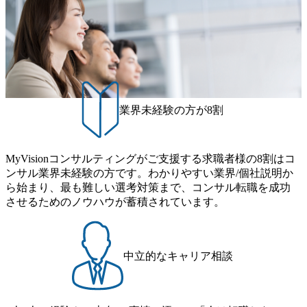
をしてみたいという思いに気づき、公共系のセクターがあ
した。 MyVision含めハイクラス専門エージェントの2社で
るファームを受けることにしました。 転職前の年収は650万
す。 MyVisionのエージェントは、私のバックグラウンドを
円でしたが、転職後は700万円となりました。
理解してくれていると感じたからです。担当の峯岸さんも
製造業での経験があるとお伺いしました。実際にお話しし
ている中でも、峯岸さんは製造業界の大企業ならではの悩
みを理解してもらえていたと感じます。そのため、私がど
ういうことを不満と感じ何をやりたいかのビジョンを明確
に共有できました。今思うと、これが不満なく転職できた
業界未経験の方が8割
一因だと感じています。 面接の対策をしっかりとサポート
していただきました。異なる職種への転職だったため、業
界についての理解が不足していないか、コンサルティング
MyVisionコンサルティングがご支援する求職者様の8割はコ
ファーム特有のケース面接に対応できるかなどたくさんの
ンサル業界未経験の方です。わかりやすい業界/個社説明か
不安がありました。 しかし、峯岸さんが過去の面接の内容
ら始まり、最も難しい選考対策まで、コンサル転職を成功
や評価基準に基づいた模擬面接を何度も行ってくださった
させるためのノウハウが蓄積されています。
おかげで、自信を持って面接に臨むことができました。 峯
岸さんという信頼できるエージェントを見つけられたの
で、満足して転職活動を終えることができました。ありが
とうございました。 コンサルティングファームへの理解が
中立的なキャリア相談
浅いなら早めに転職活動を始めるといいと思います。 転職
前は700万円でしたが、転職後は750万円となりました。