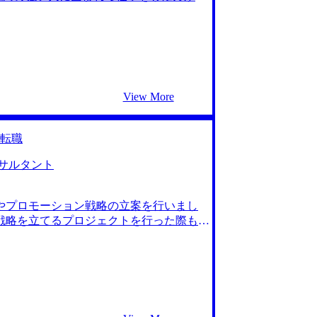
できるコンサルタントになりたいです。
ありましたし、もっとキャリアアップを
、ストイックに働ける環境を探していまし
分のオーダーにマッチしたものがコンサ
はかなりコンサルタントに近いと気づかせ
ば、業界や領域に縛られず、少しずつ自
ルティングファームが合わなくても、きち
View More
常に前向きに考えられました。 コンサル
グファームやその後のキャリアについて
ついても教えていただけたので、中長期的
転職
らい書類通過して、最終的に複数内定を取
生しても一喜一憂しなかったことです。
サルタント
してしまい、スケジュールの再調整に苦労
の処理で高橋さんにはかなり助けていただ
たワンプール制のコンサルティングファーム
やプロモーション戦略の立案を行いまし
す。また、中長期的には今回の選考では
戦略を立てるプロジェクトを行った際も、
できる良い機会だと考えていたので非常に
を持って仕事ができる成長環境を求めるよ
1年目から少人数のプロジェクトに配属さ
ら裁量が大きく、経営者としての経験が豊
の間口を広げ大企業化が進んでいる総合系
ングファームの方が、よりコンサルタン