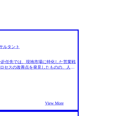
サルタント
外赴任先では、現地市場に特化した営業戦
ロセスの改善点を発見したものの、人手
た。特に、営業戦略や改善案を社内で理
直面しました。内部からの変革に限界を
業戦略やプロセス改善において、社内の制
ンターネットで調べる中で、外部の立場
の海外経験を活かせるような海外戦略案件
社と話をしました。 MyVisionさんを
View More
。 私は、海外案件を希望していたので海
ムの場合、海外案件であっても現地のコ