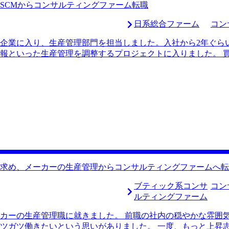
く、海外に赴くような案件には実は関わりにくいということを
SCMからコンサルティングファーム転職
ァームに転職していただろうと不安を感じ、MyVisionさんにお
印象に残っています。海外営業の経験をどのようにコンサルテ
日系総合ファーム
コン
多くいただきました。最初は自分の経験をうまく言語化するこ
企業に入り、生産管理部門を担当しました。入社から2年ぐら
面接で自信を持って自分の強みを伝えることができました。 
報といった生産管理を調整するプロジェクトに入りました。 
の回数を重ねることはできませんでしたが、正木さんから個別
部のコンサルタントの方も何名も入るプロジェクトでした。I
的に行うことができました。 海外での転職活動だったため、
で、どうにか似たようなプロジェクトに携わりたいという思い
ール管理を徹底しておければと感じることもありました。 転職前
際に、SCMに強いコンサルティングファームが自然と選択肢に
グファームがあることをMyVisionの高橋さんに教えていた
マッチしていると思い、とても魅力的に思ったことがきっかけで
に関するコンサルタント求人というオーダーで依頼をしても、
り落胆しました。 一方で、MyVisionさんにお話を伺うと
った求人を数多く紹介していただいたので、信頼できると感じ
くれるかという部分に期待していましたが、そこについては大
イメージと実態に乖離のない求人紹介を頂けたと思います。 S
を求め、メーカーの生産管理からコンサルティングファームへ転
収も大幅にアップして、さらにやりたいことができる環境に転
のですが、かなりプレッシャーをかけてくると有名な面接官と
ブティック系コンサ
コン
た。 そのせいで面接に対して少し苦手意識を持ってしまった
ルティングファーム
はできてるので、忘れて次に備えましょう。良い練習になった
ことなく志望度の高い面接ではしっかりと受け答えができました
カーの生産管理職に就きました。 前職の社内の穏やかな雰囲
の専門性を磨きながら、コンサルタントとしてのスキルを磨きた
ツガツ働きたいという思いがありました。 一度、もっと上昇