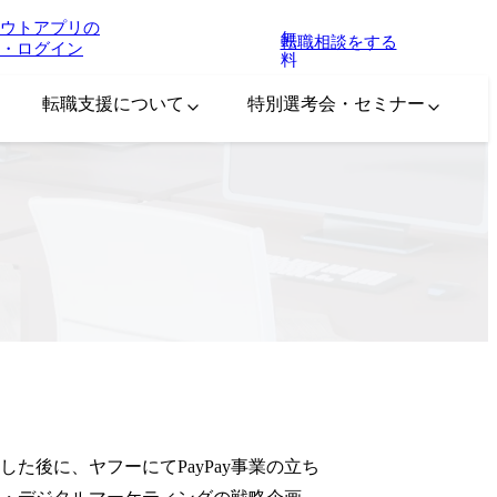
ウトアプリの
無
転職相談をする
・ログイン
料
転職支援について
特別選考会・セミナー
た後に、ヤフーにてPayPay事業の立ち