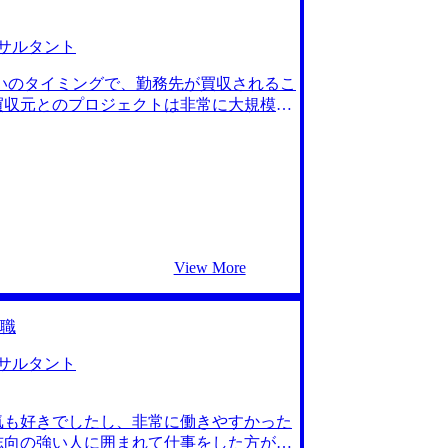
教えていただきました。正木さんとお話
任せすることにしました。 MyVision
ィング業務に結びつけて説明するか、論
サルタント
とが難しく感じましたが、マンツーマン
いのタイミングで、勤務先が買収されるこ
ケース面接を徹底できたことが良かったで
買収元とのプロジェクトは非常に大規模な
のフィードバックを毎度いただけたおか
Tの活用度も自社とは段違いに進んでお
日々の業務との両立が大変でした。面接も
から転職を検討し始めました。 先進的な
は年収900万円、転職後は年収950万円
入りました。 ファンドが買収した企業の業
だいた時に、買収された企業のSCMの改善
す。 2社です。 元々大手のエージェン
全然関係のないコンサルティングファーム
大手エージェントの際に起きてしまったよう
View More
て利用を決めました。 自分のニーズにあ
満足のサポートでした。現場の目線を交
CM関連のコンサルタントになりたいとい
職
職できたことが嬉しいです。 高橋さんに
当たってしまった際に独特の緊張感で固
サルタント
のですが、高橋さんが「そこは気にしなく
と思いましょう。」ととても手厚くフォ
。 転職前は年収500万円、転職後は年収
気も好きでしたし、非常に働きやすかった
いと思っています。今はITに対する見識も
志向の強い人に囲まれて仕事をした方が、