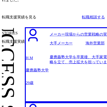
CESS STORIES
転職支援実績を見る
転職相談する
STORIES
メーカー現場からの営業戦略の実
転職支援実績
大手メーカー
海外営業部
慶應義塾大学を卒業後、大手家電
H.M
略を立て、売上拡大を担っていま
不足や現地社員とのコミュニケー
慶應義塾大学
解・実行してもらうための時間が
感じ、外部から変革をリードする
約に苦しんだ経験から、外部の視
29歳
から変革を起こすサポートができ
に関わることができるファームに入り
選んだ理由は、他社と比べても圧
外展開をしている外資系ファーム