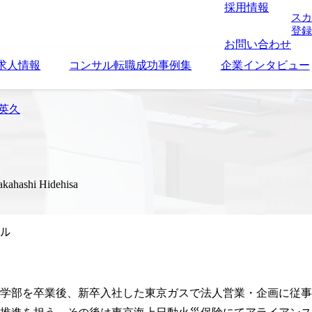
採用情報
スカ
登録
お問い合わせ
求人情報
コンサル転職成功事例集
企業インタビュー
 英久
akahashi Hidehisa
ル
学部を卒業後、新卒入社した東京ガスで法人営業・企画に従事し