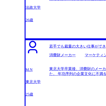
浅いので、パッケージ製品への知
楽しく働けるだろうなと気がつい
法政大学
して自分の守備範囲を広げたいと
た。製造業でストイックに働ける
ルティングファームだったのでコ
26歳
てくれるきっかけになったのが、
分の志向性や専門性を探していけ
んとプロモーションしてれば、好
ティングファームのことを全く知
教えていただけたことが非常に良
若手でも裁量の大きい仕事ができ
なキャリアパスが明確になりまし
れるように頑張りましょう」と具
消費財メーカー
マーケティ
実際に複数内定をもらえましたし
をしました。 内定承諾期間を揃
きました。 転職前は年収450万
東北大学卒業後、消費財のメーカ
M.N
から内定をいただけたので、業種
た。 年功序列の企業文化に不満
書類で落ちてしまった大手のファ
結局リーダーである年長者の意見
東北大学
残念に感じ、これをきっかけに前
うになりました。 コンサルタン
れ、企業の経営層をカウンターパ
25歳
富な方と仕事ができる成長環境に
コンサルティングファームよりも