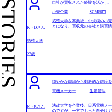
ンサルタントが担当することが多
自社が買収された経験を活かし、
ししなければ、自分の志向と異なるフ
さんのサービスでは、面接対策が
小売企業
SCM部門
理的に伝えるためのアドバイスを
拓殖大学を卒業後、中規模の小売
で繰り返し対策をしていただき、
とになり、買収元の会社と購買情
す。前職の都合であまり模擬面接
K・Dさん
プロジェクトになり、それこそ外
げで、自力での復習や演習も効果
り、非常に刺激的な毎日だったの
深夜になることがあり、スケジュ
拓殖大学
SCMの現場で働きたいと思った
になりました。
務改善を頼んでいるコンサルティン
はまさに自分がやってきたことと
27歳
トを使っていたのですが、SCM
の求人が多く紹介されたことでかな
なことは全くなく、私の希望に沿
ったファームをどれだけ紹介して
えて求人を紹介いただけたので、
穏やかな職場から刺激的な環境
う目標を達成できたことです。年
教えていただき、対策はしていた
電機メーカー
生産管理
まってしまい落選してしまいまし
て大丈夫です。ちゃんと受け答え
ローしてくれたので、自信を失う
法政大学を卒業後、日系電機メー
K・Bさん
650万円になりました。 SCM
のですが、一方でもっと自分はガ