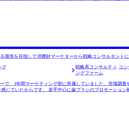
識も広げて、専門性の幅を増やしていき、どんな課題にも対処
たことが転職のきっかけです。生産管理の業務範囲には限界が
考えました。 未経験から幅広い経験ができるポジションかつ
イメージの強い営業職など幅広く検討しましたが、最終的に自
ンサルタントを志望しました。 6社です。 私のやりたいこと
高橋さんとの初回面談でした。ワンプール制のファームであれ
るということが分かったのは良かったです。 また仮にコンサ
きな業界に良いポジションで入れる可能性が高いと言われ、非
らない状態からのスタートだったので、丁寧にコンサルティン
かったです。 また、コンサルタントの中長期的なキャリアに
る環境を目指して消費財マーケターから戦略コンサルタントに
た。 「今の経歴だと、このぐらい応募して、その中でこれぐ
体的な見通しを教えてもらえたので、書類落ちや面接落ちが発
ング
戦略系コンサルティ
コン
、期待通りの転職活動ができました。 選考期間中に体調を崩
ングファーム
えるようにスケジュールを組んでいたので、そのイレギュラー
円、転職後は年収550万円になりました。 最初から入りたかっ
ーで、3年間マーケティング部に所属していました。市場調査
業態を問わずにクライアントに価値提供をしたいと考えていま
を感じていたからです。 若手中心に歯ブラシのプロモーション
ームへ転職ができるように貪欲に成長していきたいです。
を通す雰囲気となっていました。 若手ならではの発想を展開
職への不満を感じるようになりました。 そして、もっと裁量
トとして働く友人と再会したことがきっかけです。彼は、入社
ートとして仕事をしていると言っていました。 若手のうちか
惹かれ、コンサルタントを志望するようになりました。 採用
、比較的少人数での企業運営を続けている戦略系コンサルティ