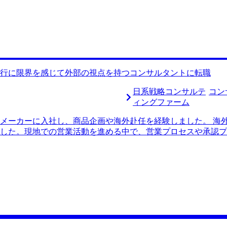
行に限界を感じて外部の視点を持つコンサルタントに転職
日系戦略コンサルテ
コン
ィングファーム
メーカーに入社し、商品企画や海外赴任を経験しました。 海
した。現地での営業活動を進める中で、営業プロセスや承認プ
ションの壁など、実現に向けての障害が多いことを実感しまし
かかり、その結果、自分が望むような変革を実現する難しさに
仕事をしたいという思いが強まり、転職を決意しました。 営
点を持って企業の課題解決を行う仕事に魅力を感じました。イ
るコンサルティング業界に興味を持ちました。 特に、前職で
たいと思いました。 大手転職エージェントとMyVisionさんの2
倒的にコンサルティング業界に精通していると感じたからです
を当初志望していました。しかし、面談の中で、外資系ファー