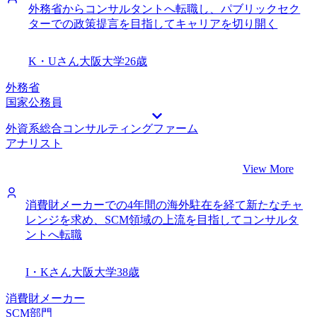
外務省からコンサルタントへ転職し、パブリックセク
ターでの政策提言を目指してキャリアを切り開く
K・Uさん
大阪大学
26歳
外務省
国家公務員
外資系総合コンサルティングファーム
アナリスト
View More
消費財メーカーでの4年間の海外駐在を経て新たなチャ
レンジを求め、SCM領域の上流を目指してコンサルタ
ントへ転職
I・Kさん
大阪大学
38歳
消費財メーカー
SCM部門