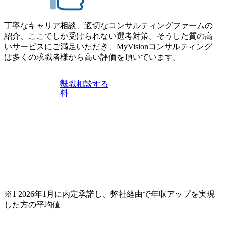
丁寧なキャリア相談、適切なコンサルティングファームの
紹介、ここでしか受けられない選考対策。そうした質の高
いサービスにご満足いただき、MyVisionコンサルティング
は多くの求職者様から高い評価を頂いています。
無
転職相談する
料
※1 2026年1月に内定承諾し、弊社経由で年収アップを実現
した方の平均値