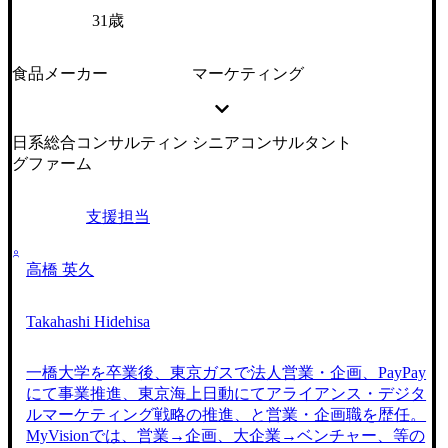
31歳
食品メーカー
マーケティング
日系総合コンサルティン
シニアコンサルタント
グファーム
支援担当
高橋 英久
Takahashi Hidehisa
一橋大学を卒業後、東京ガスで法人営業・企画、PayPay
にて事業推進、東京海上日動にてアライアンス・デジタ
ルマーケティング戦略の推進、と営業・企画職を歴任。
MyVisionでは、営業→企画、大企業→ベンチャー、等の