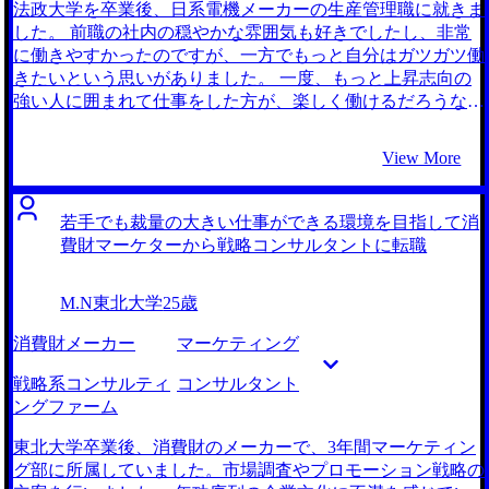
果的に行うことができました。 海外での転職活動だったた
しました。 一方で、MyVisionさんにお話を伺うと大手エー
法政大学を卒業後、日系電機メーカーの生産管理職に就きま
め、日々の業務との両立が大変でした。面接も深夜になるこ
ジェントの際に起きてしまったようなことは全くなく、私の
した。 前職の社内の穏やかな雰囲気も好きでしたし、非常
とがあり、スケジュール管理を徹底しておければと感じるこ
希望に沿った求人を数多く紹介していただいたので、信頼で
に働きやすかったのですが、一方でもっと自分はガツガツ働
ともありました。 転職前は年収900万円、転職後は年収950
きると感じて利用を決めました。 自分のニーズにあったフ
きたいという思いがありました。 一度、もっと上昇志向の
万円になりました。
ァームをどれだけ紹介してくれるかという部分に期待してい
強い人に囲まれて仕事をした方が、楽しく働けるだろうなと
ましたが、そこについては大満足のサポートでした。現場の
気がついたことが転職のきっかけです。生産管理の業務範囲
目線を交えて求人を紹介いただけたので、イメージと実態に
には限界がありましたし、もっとキャリアアップをして自分
View More
乖離のない求人紹介を頂けたと思います。 SCM関連のコン
の守備範囲を広げたいと考えました。 未経験から幅広い経
サルタントになりたいという目標を達成できたことです。年
験ができるポジションかつ、ストイックに働ける環境を探し
収も大幅にアップして、さらにやりたいことができる環境に
ていました。製造業でストイックに働けるイメージの強い営
若手でも裁量の大きい仕事ができる環境を目指して消
転職できたことが嬉しいです。 高橋さんに教えていただ
業職など幅広く検討しましたが、最終的に自分のオーダーに
費財マーケターから戦略コンサルタントに転職
き、対策はしていたのですが、かなりプレッシャーをかけて
マッチしたものがコンサルティングファームだったのでコン
くると有名な面接官と当たってしまった際に独特の緊張感で
サルタントを志望しました。 6社です。 私のやりたいことは
M.N
東北大学
25歳
固まってしまい落選してしまいました。 そのせいで面接に
かなりコンサルタントに近いと気づかせてくれるきっかけに
対して少し苦手意識を持ってしまったのですが、高橋さんが
なったのが、高橋さんとの初回面談でした。ワンプール制の
消費財メーカー
マーケティング
「そこは気にしなくて大丈夫です。ちゃんと受け答えはでき
ファームであれば、業界や領域に縛られず、少しずつ自分の
てるので、忘れて次に備えましょう。良い練習になったと思
志向性や専門性を探していけるということが分かったのは良
戦略系コンサルティ
コンサルタント
いましょう。」ととても手厚くフォローしてくれたので、自
かったです。 また仮にコンサルティングファームが合わな
ングファーム
信を失うことなく志望度の高い面接ではしっかりと受け答え
くても、きちんとプロモーションしてれば、好きな業界に良
ができました。 転職前は年収500万円、転職後は年収650万
いポジションで入れる可能性が高いと言われ、非常に前向き
東北大学卒業後、消費財のメーカーで、3年間マーケティン
円になりました。 SCMの専門性を磨きながら、コンサルタ
に考えられました。 コンサルティングファームのことを全
グ部に所属していました。市場調査やプロモーション戦略の
ントとしてのスキルを磨きたいと思っています。今はITに対