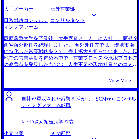
大手メーカー
海外営業部
日系戦略コンサルテ
コンサルタント
ィングファーム
慶應義塾大学を卒業後、大手家電メーカーに入社し、商品企
画や海外赴任を経験しました。 海外赴任先では、現地市場
に特化した営業戦略を立て、売上拡大を担っていました。現
地での営業活動を進める中で、営業プロセスや承認プロセス
の改善点を発見したものの、人手不足や現地社員とのコミュ
ニケーションの壁など、実現に向けての障害が多いことを実
感しました。特に、営業戦略や改善案を社内で理解・実行し
View More
てもらうための時間がかかり、その結果、自分が望むような
変革を実現する難しさに直面しました。内部からの変革に限
界を感じ、外部から変革をリードする仕事をしたいという思
自社が買収された経験を活かし、SCMからコンサル
いが強まり、転職を決意しました。 営業戦略やプロセス改
ティングファーム転職
善において、社内の制約に苦しんだ経験から、外部の視点を
持って企業の課題解決を行う仕事に魅力を感じました。イン
K・Dさん
拓殖大学
27歳
ターネットで調べる中で、外部の立場から変革を起こすサポ
ートができるコンサルティング業界に興味を持ちました。
小売企業
SCM部門
特に、前職での海外経験を活かせるような海外戦略案件に関