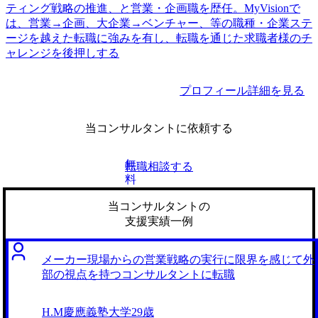
ティング戦略の推進、と営業・企画職を歴任。MyVisionで
は、営業→企画、大企業→ベンチャー、等の職種・企業ステ
ージを越えた転職に強みを有し、転職を通じた求職者様のチ
ャレンジを後押しする
プロフィール詳細を見る
当コンサルタントに依頼する
無
転職相談する
料
当コンサルタントの
支援実績一例
メーカー現場からの営業戦略の実行に限界を感じて外
部の視点を持つコンサルタントに転職
H.M
慶應義塾大学
29歳