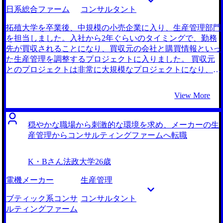
わることができるファームに入りたいと思いました。 大手
日系総合ファーム
コンサルタント
転職エージェントとMyVisionさんの2社と話をしました。
MyVisionさんを選んだ理由は、他社と比べても圧倒的にコン
拓殖大学を卒業後、中規模の小売企業に入り、生産管理部門
サルティング業界に精通していると感じたからです。 私
を担当しました。入社から2年ぐらいのタイミングで、勤務
は、海外案件を希望していたので海外展開をしている外資系
先が買収されることになり、買収元の会社と購買情報といっ
ファームを当初志望していました。しかし、面談の中で、外
た生産管理を調整するプロジェクトに入りました。 買収元
資系ファームの場合、海外案件であっても現地のコンサルタ
とのプロジェクトは非常に大規模なプロジェクトになり、そ
ントが担当することが多く、海外に赴くような案件には実は
れこそ外部のコンサルタントの方も何名も入るプロジェクト
関わりにくいということを教えていただきました。正木さん
でした。ITの活用度も自社とは段違いに進んでおり、非常に
View More
とお話ししなければ、自分の志向と異なるファームに転職し
刺激的な毎日だったので、どうにか似たようなプロジェクト
ていただろうと不安を感じ、MyVisionさんにお任せすること
に携わりたいという思いから転職を検討し始めました。 先
にしました。 MyVisionさんのサービスでは、面接対策が印
進的なSCMの現場で働きたいと思った際に、SCMに強いコ
穏やかな職場から刺激的な環境を求め、メーカーの生
象に残っています。海外営業の経験をどのようにコンサルテ
ンサルティングファームが自然と選択肢に入りました。 フ
産管理からコンサルティングファームへ転職
ィング業務に結びつけて説明するか、論理的に伝えるための
ァンドが買収した企業の業務改善を頼んでいるコンサルティ
アドバイスを多くいただきました。最初は自分の経験をうま
ングファームがあることをMyVisionの高橋さんに教えていた
K・Bさん
法政大学
26歳
く言語化することが難しく感じましたが、マンツーマンで繰
だいた時に、買収された企業のSCMの改善はまさに自分が
り返し対策をしていただき、面接で自信を持って自分の強み
やってきたこととマッチしていると思い、とても魅力的に思
電機メーカー
生産管理
を伝えることができました。 ケース面接を徹底できたこと
ったことがきっかけです。 2社です。 元々大手のエージェン
が良かったです。前職の都合であまり模擬面接の回数を重ね
トを使っていたのですが、SCMに関するコンサルタント求
ブティック系コンサ
コンサルタント
ることはできませんでしたが、正木さんから個別のフィード
人というオーダーで依頼をしても、全然関係のないコンサル
ルティングファーム
バックを毎度いただけたおかげで、自力での復習や演習も効
ティングファームの求人が多く紹介されたことでかなり落胆