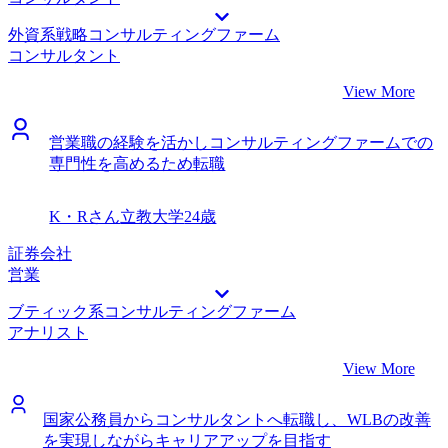
がMyVision様を利用して転職してきたと聞いたからです。実
外資系戦略コンサルティングファーム
際に面談でも私と同様にマーケティング部を経験された方が
コンサルタント
転職を成功させた事例があると聞き、MyVision様であれば安
心して転職活動ができるのではないかと感じました。 さら
View More
に、高橋さんも事業会社でのマーケティング部門を経験され
ていたため、コンサルティングファームへの転職において生
営業職の経験を活かしコンサルティングファームでの
きる強み・仕事への考え方をよく理解してくださり、当初転
専門性を高めるため転職
職を考えていた企業よりも私の希望に合った企業を紹介して
いただけました。 面接練習を徹底してサポートしていただ
けました。私が志望するファームでの戦略コンサルタントの
K・Rさん
立教大学
24歳
経歴を持つ方が、ケース面接で見られるポイントを踏まえた
上でフィードバックをしてくださいました。本番さながらの
証券会社
ケース面接対策を徹底的に行っていただけたからこそ、心に
営業
余裕を持って面接を乗り越えることができました。 3ヶ月ほ
ブティック系コンサルティングファーム
ど前から余裕を持って転職活動を始めたことが良かったと思
アナリスト
います。 テストの対策を行わなかったことです。ファーム
によってテストの形式には差があり、対策を怠ったために、
View More
受かると思っていたファームでも適性検査の段階でお見送り
になってしまうことがあったため、念には念を入れて対策し
ておけばよかったと思っています。 転職前は600万円で、転
国家公務員からコンサルタントへ転職し、WLBの改善
職後は700万円です。
を実現しながらキャリアアップを目指す