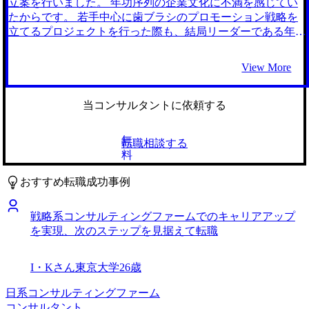
く知らない状態からのスタートだったので、丁寧にコンサル
立案を行いました。 年功序列の企業文化に不満を感じてい
する見識も浅いので、パッケージ製品への知識も広げて、専
ティングファームやその後のキャリアについて教えていただ
たからです。 若手中心に歯ブラシのプロモーション戦略を
門性の幅を増やしていき、どんな課題にも対処できるコンサ
けたことが非常に良かったです。 また、コンサルタントの
立てるプロジェクトを行った際も、結局リーダーである年長
ルタントになりたいです。
中長期的なキャリアについても教えていただけたので、中長
者の意見を通す雰囲気となっていました。 若手ならではの
期的なキャリアパスが明確になりました。 「今の経歴だ
発想を展開できる良い機会だと考えていたので非常に残念に
View More
と、このぐらい応募して、その中でこれぐらい書類通過し
感じ、これをきっかけに前職への不満を感じるようになりま
て、最終的に複数内定を取れるように頑張りましょう」と具
した。 そして、もっと裁量を持って仕事ができる成長環境
体的な見通しを教えてもらえたので、書類落ちや面接落ちが
を求めるようになりました。 コンサルタントとして働く友
当コンサルタントに依頼する
発生しても一喜一憂しなかったことです。 実際に複数内定
人と再会したことがきっかけです。彼は、入社1年目から少
をもらえましたし、期待通りの転職活動ができました。 選
人数のプロジェクトに配属され、企業の経営層をカウンター
無
転職相談する
考期間中に体調を崩してしまい、スケジュールの再調整に苦
パートとして仕事をしていると言っていました。 若手のう
料
労をしました。 内定承諾期間を揃えるようにスケジュール
ちから裁量が大きく、経営者としての経験が豊富な方と仕事
を組んでいたので、そのイレギュラーの処理で高橋さんには
ができる成長環境に惹かれ、コンサルタントを志望するよう
おすすめ転職成功事例
かなり助けていただきました。 転職前は年収450万円、転職
になりました。 採用の間口を広げ大企業化が進んでいる総
後は年収550万円になりました。 最初から入りたかったワン
合系コンサルティングファームよりも、比較的少人数での企
戦略系コンサルティングファームでのキャリアアップ
プール制のコンサルティングファームから内定をいただけた
業運営を続けている戦略系コンサルティングファームの方
を実現、次のステップを見据えて転職
ので、業種業態を問わずにクライアントに価値提供をしたい
が、よりコンサルタントとしての個々人の能力が重視され、
と考えています。また、中長期的には今回の選考では書類で
裁量を持って働けるのではないかと考えました。 ファーム
落ちてしまった大手のファームへ転職ができるように貪欲に
ごとの働き方やプロジェクト規模など、転職に求めていた裁
I・Kさん
東京大学
26歳
成長していきたいです。
量の大きさなどを知りたかったこともあり、コンサルティン
グファームに精通していると友人から聞いていたMyVisionさ
日系コンサルティングファーム
んにのみお話を伺いました。 コンサルタントの友人の同僚
コンサルタント