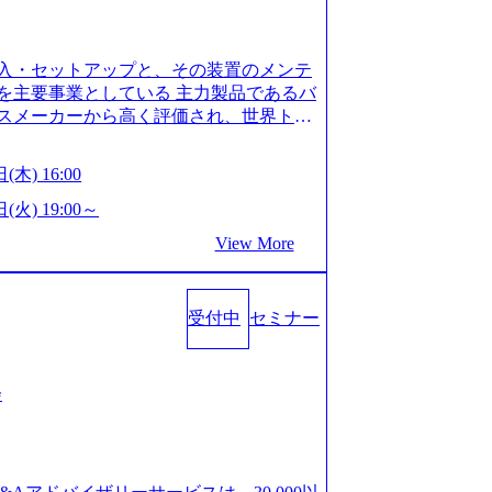
is.com/our-vision-production.appspot.com/pu
-4e86-a85a-8649e1c532f9_956x512.webp http
ction.appspot.com/public/images/202505021528
入・セットアップと、その装置のメンテ
1x517.webp https://storage.googleapis.com/ou
ages/20250502152831_721b100c-62c9-4258-aa0
を主要事業としている 主力製品であるバ
シンプレクス社は、FinTech領域に強みを持つITコン
スメーカーから高く評価され、世界トッ
界のFinTech RankingsTop 100企
対話を通じて未来を創造し、社会課題の解
ィング、開発、運用保守と言った全工程を
:私たちの技術/私たちの対話 Vision:夢を
(木) 16:00
への深い理解を持つコンサルタントが集う
私たちの技術/私たちの対話 IoT社会の浸透、
い知見を持つシンプレクス社またはグループ会
で急伸長しており、それに伴い半導体製造
(火) 19:00～
社はあくまでもコンサルティングファームで
om/our-vision-production.appspot.com/pu
View More
age.googleapis.com/our-vision-pr
5-43a7-a367-5426b95cd599_1200x543.webp h
25204111_caa94e4b-6aae-45a6-a0ce-b98154c8
duction.appspot.com/public/images/2026022413
/www.xspear.co.jp/member/)一部抜粋 - 伊勢
_1200x486.webp https://storage.googleapis.
lic/images/20260224131100_d8b3379f-6e64-45
立案から実装支援を軸に、様々な業界で新規事
受付中
セミナー
/storage.googleapis.com/our-vision-productio
等の幅広いプロジェクトに従事 - 鈴木健仁
16_05d25aab-49d6-4429-810e-138e27965ee8_
クターを経てXspearに参画 - 梶田
育成を目的とした「語学研修」、効果的なプレゼン
戦略策定、DX戦略立案、人事組織テーマに
会
「プレゼン研修」、自社キャリアアドバ
いてはDX戦略立案、NFT等の新規事業
す「キャリア開発研修」などがある 生産
アクセンチュア出身。金融業界を中心に、DX
度を実施しており、月単位の決められた
制対応等の幅広いプロジェクトを主導す
を社員の自己裁量に委ね、ワークライフ
spear最年少シニアマネージャー 社員インタ
できる 【休日】 土日祝休みの完全週休