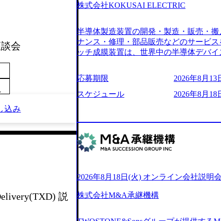
6007_1200x554.webp https://storage.googleap
株式会社KOKUSAI ELECTRIC
blic/images/20250502152751_46c65543-87ef
s://storage.googleapis.com/our-vision-produ
半導体製造装置の開発・製造・販売・搬
04_ba6aaa1a-9ffc-4f2a-9b40-06fff8ee19af_96
r-vision-production.appspot.com/public/im
ナンス・修理・部品販売などのサービス
 座談会
e-97182898115f_960x510.webp 
ッチ成膜装置は、世界中の半導体デバイ
サルティング会社で、NRI、NTTDATAと同じく世
プクラスのシェアを有している 技術と
業にも選出されている。ITコンサルテ
決に貢献することを目指している Mission
応募期限
2026年8月13日
行う「一気通貫体制」が特長 ビジネス
未来につなぐベストパートナー Value:
Xspearと、最先端テクノロジーに深
～
AIの加速等により半導体需要は世界中
スケジュール
2026年8月18日
社との協力体制を築いている Xspear
装置の需要も伸長中 https://storage.googleapis.c
し込み
あり、システム開発を担当することはない https://stor
blic/images/20260224131045_0fee4978-bb2
oduction.appspot.com/public/images/202409
ttps://storage.googleapis.com/our-vision-pro
16a2_1153x543.webp メンバー情報 (https:/
1052_2abe7cb8-329e-4a45-a8f5-73d9728b2cd7
com/our-vision-production.appspot.com/pub
山 昇吾氏: ベイカレントにてIT戦略
66-aea4-924f21977d35_1200x460.webp https:/
業戦略、成長戦略、PMI推進、業務改革
n.appspot.com/public/images/202602241311
氏：新卒でベイカレントに入社し最年少ディレ
1200x386.webp グローバル人財
威人氏：BCG出身。金融業界における
2026年8月18日(火) オンライン会社説明
のポイントを掴み実践に強くなるための
強みを持ち、メディア・エンタメ業界にお
イザーによる自身のキャリア構築をめざ
立案を得意とする。 - 藏満 一馬氏：
株式会社M&A承継機構
elivery(TXD) 説
現場を含む全部門でフレックスタイム制
戦略策定、新規事業立案、組織変革、規
労働時間の範囲内で、出社・退社の時刻
る。 - 天野 善仁氏：19卒PwC出身。X
バランスを図りながら効率的に働くことが