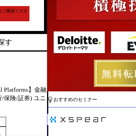
をご確認くださ
探す
l Platforms】金融
保険/証券) ユニ
おすすめのセミナー
～