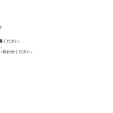
で、当社へ気になることや転職後のご不
で、ぜひお聞きください！ ※過去の質
ルタントとSEの違い、他コンサルファー
会社説明＋座談会(19:00～20:00) 
クルーターまでご相談下さい。 ・ご希
後、カジュアル面談もしくは1次選考の
？
ーまでご相談下さい。なお、当日はコン
い。 【服装・持ち物】 ・特になし カ
絡
ください。
ポジション】 ITコンサルタント(役職問わず
す。
中長期ロードマップ策定 ・全社クラウド
い合わせください。
ルトランスフォーメーション企画構想 ・業
導入/実装 ・プライベート/パブリックク
務再構築 ・IoTを活用したデジタルワークスタイル
ogyを活用した新規事業の立案/推進 
例)】 ・創業フェーズに参画し、コア
たい ・サービスやソリューションに捉
したい ・様々な業種業界でのプロジェ
たい ・エンジニア経験を活かして要件
レンジしたい ・コンサルのみならず新
ャレンジしてみたい オンライン(Teams)