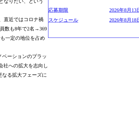
ー、外資系金融機関など多彩な出自で構
遂げている。 現在コンサルティングファ
）」となりたい、という
程の管理業務) ※主任候補・リーダークラス オン
ロジェクトワークが可能 総合コンサル
ンクインしている。 主力事業はITコン
しは不要です。ご質問頂く際のみ、顔出
応募期限
2026年8月13日
ライアントに対して様々なプロジェクト
に、IT戦略策定等の上流工程から実装
り、直近ではコロナ禍
いテーマのチャレンジ機会を提供してい
他方、インキュベーション事業を手掛け
スケジュール
2026年8月18日
職率10％以下、未経験3年未満の離職率
規事業開発も手掛けつつ、複数社への出
数も8年で2名→369
と同水準以上の報酬制度であり、ファー
考) https://www.dirbato.co.jp/service/incubatio
でも一定の地位を占め
基本 強く「個人」の成⾧を重視するカ
bation.html) 大手総合系コンサルテ
Readyになれば上がれる環境となって
ョイン。 https://storage.googleapis.com/our-vision-production.appspot.com/public/images/2
グファームの立ち上げフェーズに関わる
0240925205344_42693807-c7d5-418f-96
ノベーションのプラッ
経験者の場合は、自らチームを立ち上げ
プ、SMBCグループ、NTT、良品計画
リバリー活動ができる(スタートアップ
顧客 直近では大阪万博のプロジェクトを
の会社への拡大を志向し
ど) シンプレクスの顧客基盤、エンジ
システム、ToC向けアプリ、セキュリテ
更なる拡大フェーズに
立ち上げが経験できる 2026年8月21日(金) 19:
ンサルティングしている。 <u>ワンプー
(水) 16:00 ※参加状況によっては抽
ず様々な案件にチャレンジ可能 専属の営
たび、ファーム経験者の方を対象にした
かれることなくデリバリーに注力可能</
ント」を開催いたします。 カジュアル
意にそぐわないプロジェクトにアサイン
ので、ぜひご参加ください。 当日はXspear
ロジェクトに異動することが可能。その結果
の他現場社員が複数名参加する予定です！ 
は2～30%程度) 残業時間は<u>平均30
な場所については参加者の方へ個別でご
業代をつけさせないといったことはしない
マネージャー以上の職務を担当している
齢者/障碍者などさまざまなバックグラ
いる SDGsの推進にも積極的で、プロ
多くのクラブが立ち上がっており、さま