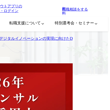
ウトアプリの
無
転職相談をする
・ログイン
料
転職支援について
特別選考会・セミナー
】デジタルイノベーションの実現に向けたDX戦略～デジタル戦