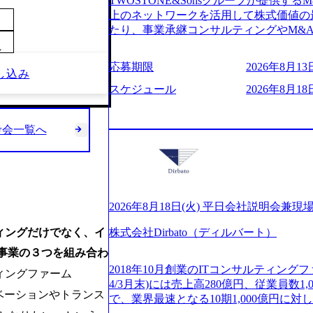
TWOSTONE&Sonsグループが提供する
ビューページ (https://www.xspear.co.jp
2日制 2025年度の年間休日は125日（
上のネットワークを活用して株式価値の
り──コンサル業界の風雲児に聞く。“これから”
年間24日（4月1日入社の場合）で、入
たり、事業承継コンサルティングやM&
usinessinsider.jp/article/20250205-sim
数は、翌年度に繰り越すことができます
どが含まれており、幅広いニーズに対応
得 (https://www.agara.co.jp/article/
～
は異なりますが、3～7日の連続休暇を取
用し、M&A以外の選択肢も尊重する姿
港区の行政手続き100%デジタル化を支援 (https://ww
応募期限
2026年8月13日
で定める勤続年数ごとに、連続5日のリ
し込み
ームの構築や事業承継支援も行う TWOST
【未経験者】 ・年収UPでのオファー 
子の看護、介護などの制度】 育児休暇： 
ディングカンパニーであり、領域にこだ
スケジュール
2026年8月18日
ューションを裁量をもって経験できる ・
子を育てるすべての従業員※期間：通算3
長とキャリアの挑戦が可能 M&Aセンタ
サルファーム経験者】 ・専門領域に軸
での子を育てるすべての従業員 1日2時
験豊富なアドバイザーと共に働くことで
きる環境 ・タイトルアップでのオファー
繰り下げが可能 子の看護休暇： 子1人
考会一覧へ
知識を獲得し、キャリアを発展させる機会
実力主義でプロモーションできる（ダブ
することも可能 家族看護休暇： 5日まで取得でき、1時間単位で取得することも可
る人は課長職となり、平均3000万～40
ｍｔｇでこまめに社員のキャリアについ
能 【独身寮、住宅手当制度など】 独身
ンティブ＋チームインセンティブ 課長
ャリアを反映できるｐｊにアサインして
の2つの寮があり、以下の入居基準を満た
ェアおよび丁寧なOJTを欠かさずにチームと
ジーに強い部隊がいるため、エンジニア
満33歳までの独身者 ・自宅から勤務地
日(火) 19:30～ 所要時間 : 約1時間 202
提供できる ・デリバリー中心の案件も
宅手当： 本社の近くには独身寮や社宅
経験歓迎！／ M&A承継機構のビジョ
2026年8月18日(火) 平日会社説明会兼現
裁量や得意領域に合わせた売り上げの立て方
当を支給します。 また、独身寮は男性
お伝えするオンライン説明会を開催いた
名超、売上今期18億円⇒来期30億円（い
ィングだけでなく、イ
女性には住宅手当を支給します。 住宅
株式会社Dirbato（ディルバート）
どんな仕事か知りたい 転職を考えたばか
ームである また、成長中ファームのた
規程で定める金額を会社が支払います。 
イメージを具体的に知りたい M&A業
)事業の３つを組み合わ
い(ボストン・コンサルティング・グループ出身者等 (h
費用は、会社が負担します。 2026年8月18日(火)
の方はもちろん、情報収集をしたい方で
r/taketo_kajita/)） 多様なメン
2018年10月創業のITコンサルティングフ
ィングファーム
6:00 応募をご検討されている方を対象
当日は、質疑応答のお時間もご用意して
く、新たなチャレンジが可能 100名規
4/3月末)には売上高280億円、従業員数
・【富山】半導体製造装置の生産エンジ
ことを楽しみにしております。 説明会
ベーションやトランス
グファームや総合系コンサルティングフ
で、業界最速となる10期1,000億円に
候補・リーダークラス ・【砺波】半導
オンライン(Google meets)