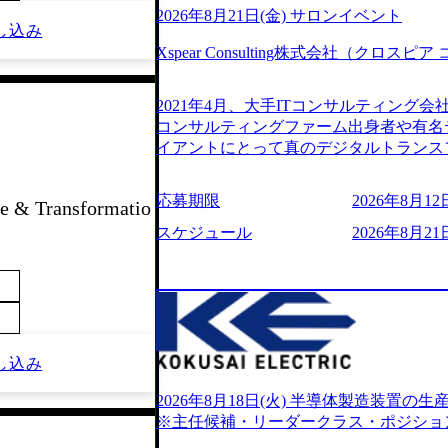
2026年8月21日(金) サロンイベント
し込み
Xspear Consulting株式会社（クロ
2021年4月、大手ITコンサルティング
コンサルティングファーム出身者や有名
イアントにとって真のデジタルトランス
想いの下で立ち上げた新鋭ファーム テ
力を持つDX時代において、20年以上にわた
応募期限
2026年8月12日
 & Transformatio
ロジーを提供してきたシンプレクスのノ
界のクライアントの企業価値の最大化を
スケジュール
2026年8月21日
人材育成、業務改善、実行支援などのコ
供するのが特徴（いわゆる総合コンサルテ
リアにSpir（槍）を指して切り開く””si
ス）していく”という位置づけ 一昔前
現在金融の売上割合は全体の3割。現在は
通信、エンタメ、教育、保健など幅広く
し込み
あるが、社員の興味のある分野やスキル
サイン。 そのため、専門性を身に着け
2026年8月18日(火) 半導体製造装置
キャリア形成が柔軟に可能な環境である。 https://stor
※主任候補・リーダークラス・ポジショ
oduction.appspot.com/public/images/20240