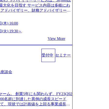
M&Aアドバイザリーサービスは、30,000以
/career/interviews/) 戦略だけのコンサルは終わ
GW8日、夏季9日、年末年始9日） 有給休暇は
最大化を目指す サービス内容は多岐にわ
のコンサルの在り方 (https://www.b
社日に付与されます。 年次有給休暇の残日
Aアドバイザリー、財務アドバイザリーな
plex-xspear/) Xspear Consultingがえるぼし認定を取
。 慶弔休暇は、事由により取得可能日数
 譲渡企業に対しては完全成功報酬制を採
382811) シンプレクスとXspear Consultingが、東京都
得できます。 リフレッシュ休暇は、規程
勢を持ち、将来の株価成長を取り込むスキ
w.afpbb.com/articles/-/3520247)
(木) 16:00
フレッシュ休暇を取得できます。 【育児や
ONE&SonsグループはM&A業界のリー
・ワンプールで様々なインダストリーやソリ
対象：小学校1年修了時の3月31日までの
わらず幅広い案件に携わりながら自己成
(火) 19:30～
上流工程、先端技術を学べる環境 【コン
年間 短時間勤務： 対象：小学校卒業ま
ー出身者3名がメインメンバーであり、経
足を置きながら、他領域にもチャレンジで
View More
間15分まで、始業・終業時刻の繰り上げ・
、M&Aや財務アドバイザリーなどの専門
 ・現職ファームより高いオファー年収 ・
につき5日まで取得でき、1時間単位で取得
が提供される 主担当成約で10件以上あ
ルスキップもあり） ・週に1度のアサイン
00万の年収となる 内訳としては個人インセ
て検討してもらえる。結果、なりたいキ
受付中
セミナー
寮：富山事業所の近くに、白風寮と青風寮
は部下を育成活躍させるためのナレッジシ
もらえる ・シンプレクスというテクノロ
す方が入居可能です。 ＜入居基準＞ ・
して動く組織風土がある 2026年8月18
の視点からも協業しクライアントへ価値
までの通勤総時間が2時間を超えること 住
6年8月13日(木) 16:00 ＼応募意思不問・業界未
あればセールス中心の案件もあり、個々の
等が無いため、条件を満たす方には住宅手
ンや業務内容、実際の働き方について詳しく
場座談会
を選べる ここ1年で社員数60名⇒100
のみの入居となるため、入居基準を満たす
します。 M&A業界に興味があり、まずは
ずれも約170％アップ）と急成長中のファ
手当は、一般賃貸物件を従業員が契約し、
りで、幅広く業界の情報を集めたい 働く
め優秀な上司の近くで働けるチャンスも多
その他： 採用時や転勤等による引っ越し
界にご興味がある方、転職を少しでもお考え
ttps://www.xspear.co.jp/membe
 19:00～20:00 2026年8月13日(木) 1
も歓迎です。お気軽にご参加ください。
バー、多様なプロジェクトによる自己成長機会が多
ァーム。 創業5年にも関わらず、FY23(202
に、会社説明会を実施予定です。 ● 求人名
おります。 是非、説明会にてお話できる
模にも関わらず、外資系戦略コンサルティン
1,000名超に到達した異例の成長スピード
ニア(製造・生産工程の管理業務) ※主任
後にアンケート回答をお願いいたします。
ァームをはじめ、メーカー、ITベンチャ
対して、現状では計画値を上回る事業成⻑を
体製造装置の生産エンジニア(製造・生産工