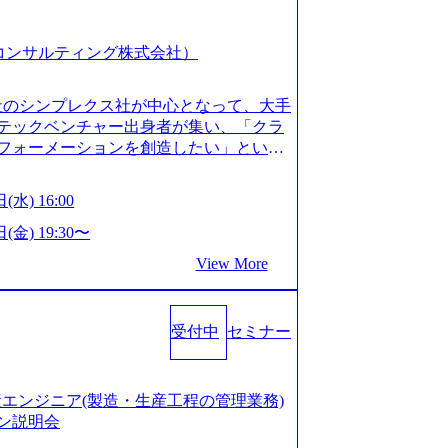
スピア コンサルティング株式会社）
会社のシンプレクス社が中心となって、大手
テックベンチャー出身者が集い、「クラ
フォーメーションを創造したい」という
クノロジーがビジネスの成功に大きな影響
ってFintech業界を中心に最先端テクノ
(水) 16:00
ウハウを活かしつつ、あらゆる業種・業
支援するために、戦略策定、組織改革、
(金) 19:30〜
ンサルティングサービスを一気通貫で提
View More
ィングファーム） 社名の由来は”DXエ
mplexないでは金融以外の領域にX（クロ
は金融が強い企業として認知されていたが、
受付中
セミナー
ToC事業を始め、パブリック、製造業、
強みのあるファーム。 ワンプール制では
を活用したいなどの希望は考慮してのア
たい方でも幅広に経験を積みたい方でも、
の生産エンジニア(製造・生産工程の管理業務)
age.googleapis.com/our-vision-pr
ン説明会
925204135_93b1bff3-f71c-4bc9-8bd9-72a8a482