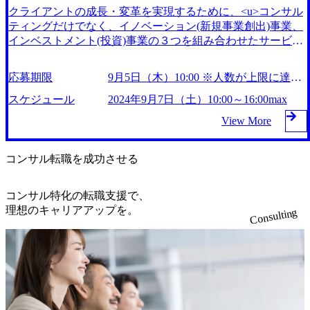
ト統括責任者やディレクター、シニアマネージャーが複数名
クライアントの成長・変革を実現するために、<u>コンサル
経営者としてのチャンスがある</u>のが、他にはない特徴と
参加いたします。 前半で会社説明や座談会、質疑応答を行
ティングだけでなく、イノベーション(新規事業創出)事業、
なっている 具体的な仕組みとして、「CXOチャレンジ制
い、その後面接を実施いたします。 イグニション・ポイン
インベストメント(投資)事業の３つを組み合わせたサービス
度」、「IGP University」という社内研修プログラム等、経営
ト本社の渋谷オフィスで対面にて実施いたしますので、組織
を展開</u>している、非常に特徴的なコンサルティングファ
者/CxO人材としてのキャリアを作る機会や制度、環境がさ
や人の雰囲気を感じながら、会社理解を深めていただけるの
ーム 社名のイグニション・ポイントは、クライアントのイ
まざま用意されている 実際に、CXOチャレンジ制度を含め
応募期限
9月5日（木）10:00 ※人数が上限に達し
ではないかと思います。 【スケジュール】 10:00～10:30
ノベーションやトランスフォーメーションを実現する「着火
て8年間で計13社、15名のCxOを輩出している 大手ファーム
た時点で募集を締め切ります
説明会 10:30～11:00 座談会 11:00～11:30 質疑応答 11:3
点（Ignition Point）」となりたい、という想いから付けられ
スケジュール
2024年9月7日（土）10:00～16:00max
と同年収帯にも関わらず、プロモーションが早い 中小規模
0～12:00 休憩 12:00～16:00（max）面接 ※当日の進行状況
た 2014年の創業から毎年平均200%超のペースで成長してお
のコンサルティングファームは、年収レンジが低いことも
View More
により、面接回数や拘束時間（待機時間含む）が異なりま
り、直近ではコロナ禍以前と比較して売上が3倍超と更なる
間々ある（サインオンボーナス等で初年度は現収維持できる
す。 （例） 面接を1回実施し、14:00に終了 面接を2回実
拡大を遂げている。社員数も8年で2名→369名(2023年現在)
ものの、、、といったファームもある）が、イグニション・
施し、15:00に終了 面接を2回実施し、16:00に終了など イ
と増えており、コンサルティング業界の中でも一定の地位を
ポイントの年収レンジは、Big4等の大手ファームと遜色ない
コンサル転職を成功させる
グニション・ポイント株式会社 本社 東京都渋谷区東1-32-1
占めつつある さらにはこれに留まらず、よりよい社会の実
また、年功序列といったこともなく、年間昇格人数割合が約
2 渋谷プロパティータワー8F ※今回は対面のみの実施とな
現に向けたイノベーションのプラットフォームファームとし
30%、昇格者の年収伸び率が16%、全社平均年収伸び率が9%
ります。
コンサル特化の転職支援で、
て、2026年度までに1,000名規模の会社への拡大を志向して
という実績となっている。要は、<u>毎年３人に一人がプロ
理想のキャリアアップを。
Consulting
おり、経営基盤が安定しているファームで第二創業期の更な
モーションし、年収も年平均10%以上増えている</u>ことに
る拡大フェーズに参画できるという、またとない状況下とな
なる これは優秀な人材が多く集まっているというだけでな
っている 2024年9月7日（土）10:00～16:00max ※オンライン
く、個人が成果を上げることのできる仕組み（教育や環境、
にて実施 ※人数が上限に達した時点で募集を締め切ります
制度）が整っていることの証左にもなっている 年収の最大
※ 普段忙しくて平日なかなか都合がつかない方、選考をス
上がり幅も46.3%と、結果を出した人材への評価・報酬も大
ピーディーに進めたい方に向けた会社説明会付き休日選考会
きいのも特徴 2026年3月7日(土) 9:30～17:00 2026年3月2日(月)
を開催いたします！ ネクストキャリアをお考えのコンサル
16:00 ※ご案内枠数に制限がございます。先約順となります