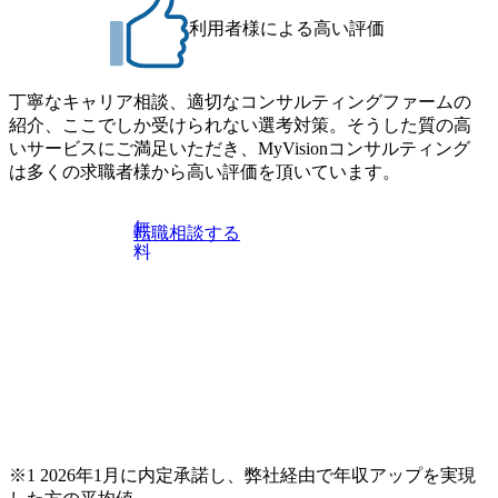
保有 ・海外プロジェクトの経験
ファーム/SIerでの戦略立案・実行支援、IT・DX・BPO案件
利用者様による高い評価
推進経験 ・事業会社でのマーケティング、事業企画、サー
ビス開発、新規事業開発、または製造業における設計・開
発・生産管理経験 ・AI・データ活用戦略や基盤設計、デジ
タルマーケティング戦略策定、システム導入のいずれかの経
丁寧なキャリア相談、適切なコンサルティングファームの
験 ●歓迎条件 ・新規事業開発/サービス立ち上げ経験 ・デー
紹介、ここでしか受けられない選考対策。そうした質の高
タ基盤構築やクラウドAI活用の実装経験 ・プロジェクトマ
いサービスにご満足いただき、MyVisionコンサルティング
ネジメント(PMP等)またはPMO経験 ●求める人物像 ・クライ
は多くの求職者様から高い評価を頂いています。
アントの変革を自分ごととして推進できる当事者意識がある
方 ・異なる専門性を持つメンバーやステークホルダーと協
無
転職相談する
業できる柔軟性がある方 ・戦略～実行までを楽しみ、スピ
料
ード感を持って成果を出せる実行力がある方 ・データやテ
クノロジーを活用し、新たな価値を創造する意欲のある方
※1 2026年1月に内定承諾し、弊社経由で年収アップを実現