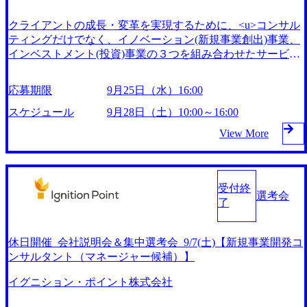
ト」に参画できる コンサルティング×イノベーション×イン
する場合、歓迎します。 ・戦略コンサルタントとして顧客
キュベーションを掲げているだけでなく、実際のクライアン
クライアントの成長・変革を実現するために、<u>コンサル
企業の新規事業企画、開発支援やオープンイノベーション戦
ト向けのコンサルティングプロジェクトにおいても、<u>新
ティングだけでなく、イノベーション(新規事業創出)事業、
略立案、実行支援の経験 ・ビジネスレベルの英語能力 ・コ
規事業創出プロジェクトが全体の約50%を占めている（</u>
インベストメント(投資)事業の３つを組み合わせたサービス
ンサルティング業務以外の事業経験 ・事業開発に関連する
ここまで新規事業系を占めているファームは少ない） 更に
を展開</u>している、非常に特徴的なコンサルティングファ
資格等の保有
は、イグニション・ポイントの新規事業プロジェクトは、コ
ーム 社名のイグニション・ポイントは、クライアントのイ
ンサルタントが机の上だけで考えるわけではなく、コンサル
応募期限
9月25日（水）16:00
ノベーションやトランスフォーメーションを実現する「着火
タント、エンジニア、デザイナーなどの各領域のプロフェッ
点（Ignition Point）」となりたい、という想いから付けられ
スケジュール
9月28日（土）10:00～16:00
ショナルが連携しながら、新規事業の企画構想からサービス
た 2014年の創業から毎年平均200%超のペースで成長してお
構築、グロースまで一気通貫して行う独自のスタイルを敷い
View More
り、直近ではコロナ禍以前と比較して売上が3倍超と更なる
ている すなわち、<u>コンサルティングプロジェクトであり
拡大を遂げている。社員数も8年で2名→369名(2023年現在)
ながらも、コンサルタント自らが手触り感をもって新規事業
と増えており、コンサルティング業界の中でも一定の地位を
創出や事業立ち上げに携わっていくことができる</u>のが魅
占めつつある さらにはこれに留まらず、よりよい社会の実
受付終
力 CXO人材も目指せる幅広いキャリアパスが用意されてい
選考会
現に向けたイノベーションのプラットフォームファームとし
了
る 一般にコンサルティングファームでのキャリアは、あく
て、2026年度までに1,000名規模の会社への拡大を志向して
までコンサルタントというプロフェッショナル職としてディ
おり、経営基盤が安定しているファームで第二創業期の更な
レクターやパートナーなどを目指していくのが大半で、ごく
る拡大フェーズに参画できるという、またとない状況下とな
休日開催_会社説明会＆集中選考会_9/7(土)【新規事業開発コ
一部の方が自社のマネジメントに関わるというところが多い
っている 2024年9月28日（土）10:00～16:00max 平日はなか
ンサルタント（マネージャー候補）】
（故に、「これまでの経験を活かして、経営にチャレンジし
なか都合がつかない方、選考をスピーディーに進めたい方に
たい」という方はその企業から転職する必要がある） イグ
イグニション・ポイント株式会社
向けた会社説明会付き休日選考会を開催いたします！ 本説
ニション・ポイントでは、<u>コンサルタント職でも、自社
明会＆選考会は、イグニション・ポイントのデジタルユニッ
発スタートアップやジョイントベンチャー、グループ会社の