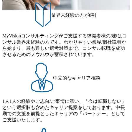
出身者、また事業会社で新規事業開発や事業開発、経営企画
のでお早目にご応募ください。 平日はお仕事などでお忙し
に従事された方、マネジメント経験のある方はこの機会にぜ
い方にもご参加いただけるよう、 休日に1日完結で実施する
業界未経験の方が8割
ひご応募下さい。 本説明会＆選考会は、イグニション・ポ
オンライン選考会です。 通常は複数日に分かれて行う選考
イントのストラテジーユニットを統括する齋木からの会社説
プロセスを1日に集約し、 1次面接・最終面接を1日で実施い
明、ならびに、大手ファーム、商社、事業会社出身の新規事
たします。 短期間で選考結果をご確認いただけるため、お
業推進スペシャリストたちによる座談会、そして面接で構成
仕事と並行して転職活動を進めたい方や、 スピード感をも
MyVisionコンサルティングがご支援する求職者様の8割はコ
されます。 ※事前書類選考あり※ 10：00～10：30 会社説
って次のステップを検討したい方に適した選考会です。 イ
ンサル業界未経験の方です。わかりやすい業界/個社説明か
明 10：30～11：00 座談会 11：00～11：20 質疑応答 12：
グニション・ポイントおよびAI Technologyユニットにご興味
ら始まり、最も難しい選考対策まで、コンサル転職を成功
00～16：00 選考会 ※面接の順番により拘束時間は異なり
をお持ちの方は、ぜひこの機会にご応募ください。 ●選考フ
させるためのノウハウが蓄積されています。
ます ※各面接時間は45分を想定 ※面接時間以外の拘束はご
ロー/タイムスケジュール ①1次面接 : [ 9:30～12:30頃 ] 終了
ざいません オンラインにて実施 【新規事業開コンサルタン
予定 1次面接(ケース面接 ※40分)を実施いたします。 ②結果
ト（マネージャー候補）】 【必須（MUST）】 戦略コンサ
フィードバック : [ 13:00～14:00 ] 人事担当より1次面接の結
ルティング／総合コンサルティング／ITコンサルティングフ
果フィードバックを実施いたします。 通過者のみ③の最終
中立的なキャリア相談
ァームでの大手企業を中心とした戦略立案・事業企画・経営
面接のご案内を差し上げます。 ③最終面接 : [ 14:00～17:00
改革・新規事業企画立案・事業推進支援のいずれかの経験
頃 ] 終了予定 最終面接(※40分)を実施いたします。 ※1次面
【歓迎（WANT）】 以下いずれかの経験/スキルを保有す
接通過者のみご参加いただきます。 ④結果ご連絡 : 翌営業日
1人1人の経験やご志向/ご事情に添い、「今は転職しない」
る場合、歓迎します。 ・コンサルティングファームでのマ
中に人事担当よりご連絡差し上げます。 ※後日、選考通過
という選択肢も含めたキャリア提案をしております。中長
ネジメント経験 ・戦略コンサルタントとして顧客企業の新
者の方については、内定にかかる条件面談を実施いたしま
期での支援を前提としたキャリアの「パートナー」として
規事業企画、開発支援やオープンイノベーション戦略立案、
す。 ※状況/ポジションによっては、追加のご面談/面接の実
ご支援いたします。
実行支援の経験 ・ビジネスレベルの英語能力 ・コンサルテ
施をご依頼する場合がございます。 オンライン ●必須条件
ィング業務以外の事業経験 ・事業開発に関連する資格等の
以下のいずれかのご経験をお持ちの方 ・コンサルティング