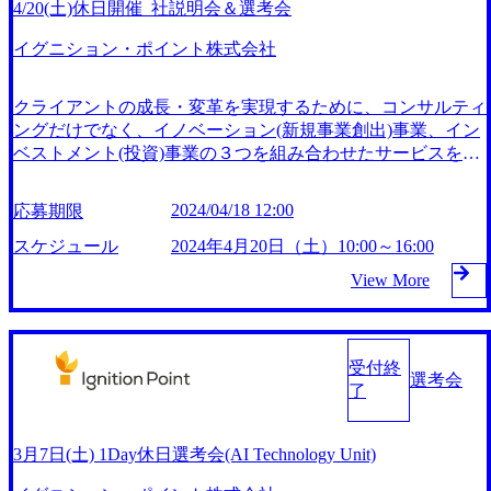
4/20(土)休日開催_社説明会＆選考会
イグニション・ポイント株式会社
クライアントの成長・変革を実現するために、コンサルティ
ングだけでなく、イノベーション(新規事業創出)事業、イン
ベストメント(投資)事業の３つを組み合わせたサービスを展
開している、非常に特徴的なコンサルティングファーム 社
名のイグニション・ポイントは、クライアントのイノベーシ
2024/04/18 12:00
応募期限
ョンやトランスフォーメーションを実現する「着火点（Ignit
ion Point）」となりたい、という想いから付けられた 2014年
スケジュール
2024年4月20日（土）10:00～16:00
の創業から毎年平均200%超のペースで成長しており、直近
View More
ではコロナ禍以前と比較して売上が3倍超と更なる拡大を遂
げている。社員数も8年で2名→369名(2023年現在)と増えて
おり、コンサルティング業界の中でも一定の地位を占めつつ
ある さらにはこれに留まらず、よりよい社会の実現に向け
受付終
選考会
たイノベーションのプラットフォームファームとして、2026
了
年度までに1,000名規模の会社への拡大を志向しており、経
営基盤が安定しているファームで第二創業期の更なる拡大フ
ェーズに参画できるという、またとない状況下となっている
3月7日(土) 1Day休日選考会(AI Technology Unit)
普段忙しくて平日なかなか都合がつかない方、選考をスピー