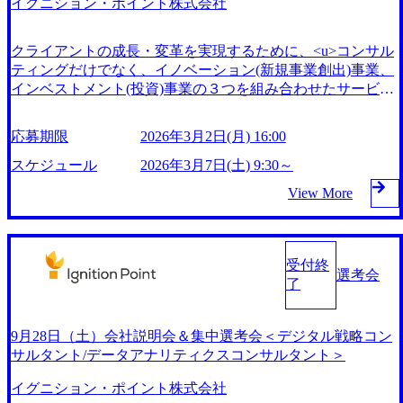
イグニション・ポイント株式会社
ディーに進めたい方に向けた会社説明会付き休日選考会を開
催いたします！ コンサル出身者はもちろん、事業会社で新
規事業開発や事業開発、経営企画に従事された方はこの機会
クライアントの成長・変革を実現するために、<u>コンサル
にぜひご応募下さい。 本説明会＆選考会は、イグニショ
ティングだけでなく、イノベーション(新規事業創出)事業、
ン・ポイントのストラテジーユニットを統括する齋木からの
インベストメント(投資)事業の３つを組み合わせたサービス
会社説明、大手ファーム出身で新規事業推進のスペシャリス
を展開</u>している、非常に特徴的なコンサルティングファ
トたちによる座談会、そして面接で構成されます。 ※事前
ーム 社名のイグニション・ポイントは、クライアントのイ
応募期限
2026年3月2日(月) 16:00
書類選考あり※ 2024年4月20日（土）10:00～16:00 ※オンラ
ノベーションやトランスフォーメーションを実現する「着火
インにて実施 10：00～10：30 会社説明 10：30～11：00
点（Ignition Point）」となりたい、という想いから付けられ
スケジュール
2026年3月7日(土) 9:30～
座談会 11：00～11：20 質疑応答 12：00～16：00 選考会
た 2014年の創業から毎年平均200%超のペースで成長してお
View More
※各面接時間は45分を想定 ※面接時間以外の拘束はござい
り、直近ではコロナ禍以前と比較して売上が3倍超と更なる
ません 【必須要件】 ※以下いずれかの経験をお持ちの方 ①
拡大を遂げている。社員数も8年で2名→369名(2023年現在)
コンサルティングファームにおける以下いずれかのご経験
と増えており、コンサルティング業界の中でも一定の地位を
・戦略コンサルティング ・業務コンサルティング ・I
占めつつある さらにはこれに留まらず、よりよい社会の実
受付終
Tコンサルティング（IT戦略、システム企画、PMO） ②新規
選考会
現に向けたイノベーションのプラットフォームファームとし
了
事業スペシャリストとしての以下いずれかのご経験 ・社
て、2026年度までに1,000名規模の会社への拡大を志向して
内での新規事業やサービスの立上 ・オープンイノベーシ
おり、経営基盤が安定しているファームで第二創業期の更な
ョンによる事業立上 ・テック系スタートアップの創業、
る拡大フェーズに参画できるという、またとない状況下とな
9月28日（土）会社説明会＆集中選考会＜デジタル戦略コン
経営 ・ベンチャーキャピタル、CVCにおける業務 ・シ
っている https://storage.googleapis.com/our-vision-production.apps
サルタント/データアナリティクスコンサルタント＞
ードアクセラレーター業務 ③事業会社における以下いずれ
pot.com/public/images/20240926163532_5e04a0c0-dca2-4b9a-975
かのご経験 ・経営企画、事業企画・推進 ・マーケティ
4-f950312dd287_1102x619.webp 「新規事業創出プロジェク
イグニション・ポイント株式会社
ング 【歓迎（WANT）】 以下いずれかの経験/スキルを保有