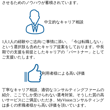
イアントがこれから取組むべき「グリーントランスフォー
させるためのノウハウが蓄積されています。
ルタント未経験の方でも、戦略コンサルタントの具体的な
メーション」、「サーキュラーエコノミー(循環経済)」とい
仕事内容からお話をさせていただきますので、戦略コンサ
った社会課題やテーマに対して、グローバル知見と最新の
ルティングにご興味をお持ちの方は、この機会にぜひご応
事例などを基に企業の構造改革と社会価値の創造の取り組
募ください。 ● 応募後のフロー ・書類選考後、対象者の方
みを行うプロフェッショナルチームです。 今回1day選考対
中立的なキャリア相談
にはWebテストを8月20日までに受験いただきます ・8月21
象となるポジションは下記となります。 ・コンサルタント
日までにプログラム参加者をご案内します ・初回プログラ
(調達改革・設備O&M)【SCS SU】 ・コンサルタント(ECM/
ム : 8月29日(土)10:00～13:30 @ベイン東京オフィス(六本木)
SCM構想・PLM/MES改革)【SSC SU】 ・コンサルタント(物
・プログラム期間中はコンサルタントとの食事会、プロジ
1人1人の経験やご志向/ご事情に添い、「今は転職しない」
流改革/需給プロセス改革)【SSC SU】 ・SCM/ECMデータ・
ェクトのご紹介、ケースワークショップなどを実施します
という選択肢も含めたキャリア提案をしております。中長
プロセス分析・AI活用_Sustainable SCM Strategy Unit(Strategy
・10月17日(土)開催の選考会にて採用面接を実施する予定で
期での支援を前提としたキャリアの「パートナー」として
Consultant職)≪東京・大阪≫ ・コンサルタント(SCS SUオー
す ※ご都合が合わない方は別途調整いたします 初回プロ
ご支援いたします。
プンポジション)【SCS SU】 ※当日は全体での会社説明な
グラム : ベイン東京オフィス(六本木) ※イベントによりオン
どはなく、個別選考のみの実施を予定しています ※1名あた
ラインまたはオフラインの実施 ※東京オフィスのみのご応
りの拘束時間は1時間～最大2時間半程度を想定しています
募となります。他オフィス希望を含めたご応募はお受けい
※1次面接と最終面接の間をなるべく空けないよう調整して
利用者様による高い評価
たしかねますのでご了承ください ● フルタイムでの職務経
おりますが、調整が叶わないケースもございます オンライ
歴を2年以上お持ちの方で、東京オフィスのコンサルタント
ン 書類選考通過者
ポジションに応募意思がある方 ● 英語・日本語ともにビジ
丁寧なキャリア相談、適切なコンサルティングファームの
ネスレベルの方 ※日本語が母国語でない方は日本語能力
紹介、ここでしか受けられない選考対策。そうした質の高
試験N1またはそれ相当の上級レベルの日本語力(会話・読解
いサービスにご満足いただき、MyVisionコンサルティング
力)
は多くの求職者様から高い評価を頂いています。