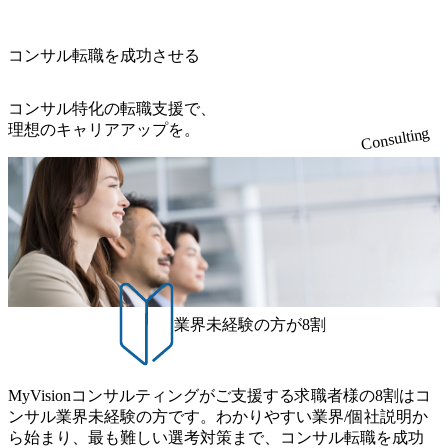
おける信念であり、カルチャーにもなっている。 海外オフ
991億円、1,000億円突破が目前となった 2023年4月1日時点
徐々に対応範囲を広げていただきます。 ＜QAエンジニア＞
置など徹底的な仕組み化を推進する 育休取得率は男性6
ィスとの連携が多く、海外プロジェクトへのアサインや海
でグループ従業員数は7523人と、国内でも有数の規模のコ
本質的な品質向上を目的とし、プロジェクトの上流(コンサ
5%、女性100%と全国平均を上回る実績を持ち、女性の管理
外オフィスへのトランスファー制度などが充実している。
ンサルティング会社となり、今後も成長性が大きくみられ
コンサル転職を成功させる
ルティング領域)から参画いただきます。 課題選定から顧客
職率も21.8%（2023年12月時点）とフレキシブルな働き方を
東京オフィスに来るグローバルメンバーも多く、グローバ
る 日本企業的な柔らかい雰囲気が特徴的で、従業員方の人
への企画提案、そして実行までを一気通貫で支援していた
提供 2026年8月22日(土) 面接枠 ①10時開始、②11時開始、
ル・ワンチームで活動している。プロボノ活動にも力を入
柄の良さや未経験者への充実したオンボーディング支援(入
だきます。 アジャイル開発を通じて顧客の要望や提案を柔
③12時開始 2026年8月10日(月) 16:00 各回50分程度を想定 オ
コンサル特化の転職支援で、
れており、これまで多くのNPO・NGOなどの非営利団体に
社時に10日間の間みっちりとコンサルの基礎を支援)を魅力
軟に取り入れながら改善サイクルを回すため、ご自身の提
ンライン 書類選考通過者
理想のキャリアアップを。
無償でコンサルティングを提供している。 2026年8月29日
Consulting
に感じ、他Big4ではなくアビームを選ぶ方も多数 アビーム
案がサービスに直接反映されやすく、高い貢献度を実感で
(土) の対面Kick-offイベントを皮切りに1か月程度のプログラ
といえばSAPをはじめとしたシステム、とイメージされる
きます。 ● 勤務地 東京都渋谷区渋谷3丁目6-7 渋谷金王タワ
ム ※初回プログラム : 8月29日(土)10:00～13:30 2026年8月12
こともあるが実態としては経営戦略策定や新規事業立案な
ー 事業所内禁煙(入居する施設に喫煙専用室あり) ・就業規
日(水) 16:00 Bain & Company Tokyoでは、「Tokyo Be Bold Pr
どのトップラインを上げるための戦略案件も多く存在 特に
則により就業時間内の喫煙を全面的に禁止 ・禁煙サポート
ogram (女性候補者向け選考支援プログラム)」を実施いたし
スポーツ&エンターテイメント領域ではBig4に先んじて注力
制度あり オンライン ● 必須要件 以下いずれかのご経験をお
ます。クライアントに斬新なソリューションを提供し、複
し、業界内で大きな存在感を誇る 社員の多様化する生活ス
持ちの方 ・システム・ソフトウェア開発経験3年以上 ・要
雑な経営課題を解決するために、チームのダイバーシティ
タイルやライフイベントに対応した働きやすい職場環境を
件定義～基本設計など上流経験2年以上 ・PMO経験2年以上
は欠かせません。是非、ユニークな視点と高い志を持つ女
実現するため、さまざまなサポート制度を導入している 多
● 歓迎要件 ・要件定義から詳細設計までのいずれかの上流
性の皆様に多数ご参画頂きたいと考え、プログラムを開催
文化理解や女性の活躍推進などの取り組み、また、フレッ
工程の経験 ・サブリーダー以上のマネジメント経験 ・お客
致します。 「未経験では難しいのではないか」、「実際女
業界未経験の方が8割
クス制度やフリーロケーション制度、フルリモート制度な
様との折衝経験、交渉経験 ・組織課題に対して主体的に業
性はどのように活躍をしているのか」、「ケース面接の経
どの多様な働き方をサポートする制度が整備されている 202
務改善に取り組まれたご経験 ・アジャイル/スクラムへの興
験がなく対策の仕方が知りたい」などのお声をたくさんい
6年8月23日(日) 9:00～18:00終了 2026年8月12日(水) 16:00 202
味関心 ● 求める人物像 ・リーダーシップが取れる方/一人称
ただいているため、今回のプログラムでは現役の面接官と
6年8月23日(日)にSustainable SCM SU 1day選考会を開催いた
MyVisionコンサルティングがご支援する求職者様の8割はコ
で主体的に動ける方 ・年齢にこだわらず、アドバイスを素
食事などのカジュアルな交流、実際のプロジェクトのケー
します。 当SUは「GlobalでのSCM構築」や「物流・調達コ
ンサル業界未経験の方です。わかりやすい業界/個社説明か
直に受け取れる方 ・推進力のある方
ススタディ、1対1の模擬面接等、複数のセッションを約1か
ストの構造改革」といった伝統的なテーマに留まらずクラ
ら始まり、最も難しい選考対策まで、コンサル転職を成功
月の期間に渡り行い、選考にご参加いただきます。コンサ