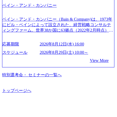
世界で6,400件以上、日本国内で企業最多の5,399件のSAP認
だきます。 ● 詳細 デジタルイノベーション事業部でのポジ
ftbank)（通信） 経済産業省：事業者の申請手続きを電子化
ベイン・アンド・カンパニー
定コンサルタント資格を取得している また、日本国内企業
ションサーチになります。 ご経験やスキル、そして適性や
する「保安ネット」を構築。省庁DXの先進事例を実現 (http
として最多の3,200件のSAP S/4HANA®認定コンサルタント
志向性に合わせて、以下のいずれかの役割でご活躍いただ
s://www.accenture.com/jp-ja/case-studies/public-service/meti-indust
資格も保有、さまざまな業界・業種でのプロジェクト実績
きます。 ※本求人はレバテック株式会社の雇用となりま
ry-safety-network)（公共サービス） カルビー：SAP HANAの
ベイン・アンド・カンパニー（Bain & Company)は、1973年
と蓄積されたノウハウを基に独自の方法論やテンプレート
す。 ※案件によっては客先に出向いての作業も発生しま
導入で基幹システムを刷新 (https://www.accenture.com/jp-ja/ca
にビル・ベインによって設立された、経営戦略コンサルテ
を開発し、それらを活用してお客様に最適なSAPコンサル
す。 ＜ITコンサルタント＞ Webアプリケーション、SaaS系
se-studies/consumer-goods-services/calbee)（消費財・サービ
ィングファーム。世界38か国に63拠点（2022年2月時点）、
ティングサービスを提供する https://storage.googleapis.com/our
の領域において、大手・ベンチャー・スタートアップ企業
ス） 世界49カ国に約73万人以上（2024年5月時点）の社員を
東京オフィスは1982年に開設。 「コンサルタントがクライ
-vision-production.appspot.com/public/images/20240925132728_9
に対する課題解決支援を行います。 直近の案件では、大規
擁し、世界120以上の国の企業を顧客に売上641億ドルを誇
アントにお届けするのは単なるレポートではなく、『結
96dc8f2-7d54-42b9-a7ae-8c532c52d3d8_1200x678.webp アビー
応募期限
2026年8月12日(水) 16:00
模基幹システムにおける最上流のPoC(概念実証)支援から構
る 日本では2.3万人以上の従業員を擁しており(会計系BIG4
果』である。」この原則のもと、ベインは1973年に創業さ
ムコンサルティング会社資料 (https://www.abeam.com/content/
想策定、開発マネジメント支援までを一気通貫で担当して
を上回る規模感)、営業利益率も約15％と驚異的な数字とな
れた。クライアントが不確かな未来の中、競争に勝てるよ
スケジュール
2026年8月29日(土) 10:00～
dam/abeam/jp/ja/about/company/ABeamConsultingCompanyProfil
います。 生成AIなどの最新技術とシステムを活用し、顧客
っている、売上・従業員数共にこの8年間で4倍近くの成長
う、カスタマイズされた戦略を策定し、クライアントと共
e_jpn_4.pdf) 『SAP AWARD OF EXCELLENCE 2024』にお
View More
の業務革新と効率化の実現に貢献します。 ＜PL/PM＞ 顧客
を遂げていることから、今後も高い成長が見込まれる 多く
に、提言を具体的な行動に落とし込んでいる。 徹底した
いて優秀賞「プロジェクト・アワード」を受賞 (https://prtime
の要望を深くヒアリングし、企画構想からアジャイル開発
の技術者を抱えており、アビームコンサルティングに続い
「結果主義」を標榜。クライアントのフルポテンシャル実
s.jp/main/html/rd/p/000000010.000123981.html) アビームコンサ
による開発支援までを一気通貫で推進していただきます。
て日本国内2番目にSAP認定コンサルタント制度の有資格者
現を目標に、具体的に目に見える成果を出すことを信条と
特別選考会・ セミナーの一覧へ
ルティング、社員の健康改善を支援 食事・睡眠など可視
プロジェクト提案・推進の中核として、企画・要件定義か
数が多く、特にIT領域に強みを持つ グローバルのポジショ
して、全社戦略やトランスフォーメーション案件を多く扱
化 (https://www.nikkan.co.jp/articles/view/00694812) “失われた3
らテストまでの一連の工程における管理業務に加え、最上
ンに自由に応募できる社内の転職ツール「キャリアズ・マ
っている ベインの社風を体現するものとして「True North」
0年”をアビームの｢人的資本経営｣で取り戻したい (https://ww
流での現状分析、顧客ヒアリング、戦略策定、技術選定、
ーケットプレイス」が存在し、本ツールを活用で上司の引
（真北）という言葉がよくつかわれる。針が少し東に傾い
トップページへ
w.businessinsider.jp/post-283587) アサヒグループホールディン
品質改善なども推進していただきます。 ＜SE＞ 参画いただ
き留めを受けずに移動が可能である（異動者は年間約1,000
て見えるTrue Northとは磁北ではなく真北、風説や思い込み
グスのESG価値の可視化を支援 「インパクト加重会計」
く案件はプライム案件メインです。 要件定義～設計～開発
名） 残業時間や有休取得率など約10項目を数値化すること
による一見正しい答えや、単に理論的に正しいが実行不可
を用いて非財務活動の社会的インパクトを算出 (https://prtime
～テスト～リリース・リリース後対応まで一気通貫でご担
で、実行前後で離職率を半減させることに成功した 18時以
能な答えではなく、企業と社会の最大価値を追求した本当
s.jp/main/html/rd/p/000000015.000123981.html) NECから独立し
当いただきます。 参画当初はご経験に応じたフェーズから
降の会議を原則禁止としているほか、在宅勤務制度の全社
の答えを提供したい、というベインのコンサルティングに
て20年近く成長を続けており、2022年3月期の連結売上高は
ご担当いただき、当社の社員が業務面をサポートしつつ、
展開、ハラスメント抑止に向けた研修の拡充、社外窓口設