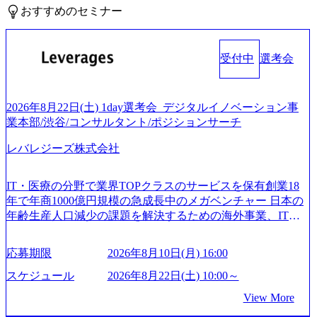
おすすめのセミナー
受付中
選考会
2026年8月22日(土) 1day選考会_デジタルイノベーション事
業本部/渋谷/コンサルタント/ポジションサーチ
レバレジーズ株式会社
IT・医療の分野で業界TOPクラスのサービスを保有創業18
年で年商1000億円規模の急成長中のメガベンチャー 日本の
年齢生産人口減少の課題を解決するための海外事業、IT事
業、医療・介護事業、若手キャリア、新規事業といった40
以上の事業を展開する オールインハウスの組織体制をとっ
応募期限
2026年8月10日(月) 16:00
ており社内で新しい事業開発などの人員調達できる 独立資
本経営をとっており、事業創造の自由度が高い https://storag
スケジュール
2026年8月22日(土) 10:00～
e.googleapis.com/our-vision-production.appspot.com/public/image
View More
s/20240925162633_7242d0de-3e54-4f03-b076-00318d5c0dff_120
0x644.webp レバレジーズ株式会社 会社説明資料 (https://spea