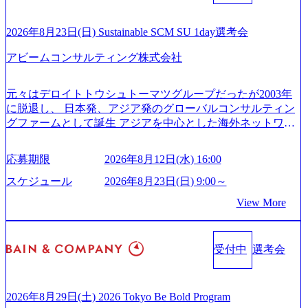
社「ARISE analytics」を設立し、人工知能とデータアナリテ
事業を立ち上げているため様々な業界を経験することが可
ィクス技術で新たなイノベーションを創出する活動や、デ
能 社内転職が活発であり、多様なスキルを1社で身に着ける
ジタル人材育成の支援も盛んに行う 採用資料 (https://www.ac
2026年8月23日(日) Sustainable SCM SU 1day選考会
ことが可能 事業開発・運用を内包かする「オールインハウ
centure.com/content/dam/accenture/final/accenture-com/document-
ス」型の組織体。社内スカウトや社内公募制度を用いて主
アビームコンサルティング株式会社
2/Accenture-Recruiting-Brochure.pdf#zoom=50) 女性の活躍につ
体的かつ柔軟なキャリア形成が可能。 https://storage.googleap
いて (https://www.accenture.com/content/dam/accenture/final/caree
is.com/our-vision-production.appspot.com/public/images/20251030
rs/corporate/document/women-brochure.pdf#zoom=50) 社員発信
元々はデロイトトウシュトーマツグループだったが2003年
165942_70f09968-1b27-43e6-b849-1cd107c4f488_1200x698.web
のキャリアブログ (https://www.accenture.com/jp-ja/blogs/japan-
に脱退し、 日本発、アジア発のグローバルコンサルティン
p ## 働き方／WLB／待遇 内装8億円超のかっこいいオフィ
careers-blog) 江川社長が語る「105点経営」 (https://business.ni
グファームとして誕生 アジアを中心とした海外ネットワー
スがあり、 働き甲斐のあるランキング、新卒注目ランキン
kkei.com/atcl/gen/19/00604/021600008/) 規模拡大で成功する理
クを通じ、各国や地域に即したグローバル・サービスを提
グ受賞歴多数 あえての未上場であり株主からの圧力がない
由【コンサル業界俯瞰マップ】 (https://diamond.jp/articles/-/34
供している日系最大級の総合コンサルティングファーム
ため事業創造の自由度が高く、赤字事業でも投資して長期
6218) 大手広告代理店出身者などマーケティングのトップ人
応募期限
2026年8月12日(水) 16:00
『Build Beyond As One ®.』をブランドメッセージに掲げ、
的な成長を若手に任せられる環境 対面でのコミュニケーシ
材が集結するワケ (https://markezine.jp/article/detail/45446) エン
企業や組織の変革を通じて社会や産業の課題を解決し、未
ョンメリットを重視するため出社勤務。1日の労働時間平均
スケジュール
2026年8月23日(日) 9:00～
ジニアからコンサルタントへ。会社に入って、何が変わっ
来のありたい姿を実現するとともに、クライアント変革の
9.2時間、有休消化率81%(2024年度の年間データ、エンジニ
た？ (https://www.businessinsider.jp/post-288838) プラダ：ラグ
View More
確実な実現と社会的価値及び経済的価値の追求にも貢献 NE
ア組織） 2026年8月22日(土) 10:00～最長16:00 2026年8月10
ジュアリー製品のパーソナライゼーション (https://www.acce
Cとの戦略的資本提携も実現して、現在はNECのグループ会
日(月) 16:00 ※応募者が定員を上回る場合は、厳正なる審査
nture.com/jp-ja/case-studies/song/prada-luxury-product-customizati
社であり、戦略、業務改革、IT、組織・人事、アウトソー
の上参加者を決定させていただきます。ご了承ください。
on) 大正製薬：ITカーブアウト支援 (https://www.accenture.co
受付中
選考会
シングなどの専門知識と、豊富な経験を持つ約6,000名を超
● 当日の流れ 受付 → 会社説明会 → 面接(会社説明会終了
m/jp-ja/case-studies/consulting/taisho-pharmaceutical)（ストラテ
えるプロフェッショナルを有する 金融、製造、流通、エネ
後、随時ご案内) ※全てリモートにて実施します。 ※参加
ジー & コンサルティング） ソフトバンク：初のオンライン
ルギー、情報通信、公共事業など幅広い分野をクライアン
される方に個別に当日の面接案内をお送りいたします。 ※
開催「SoftBank World 2020」でマーケ＆営業のDX実現 (http
トとしている SAP領域においては日本市場No.1を誇り、全
通常の選考フローと異なり、事前に適性検査をご受検いた
2026年8月29日(土) 2026 Tokyo Be Bold Program
s://www.accenture.com/jp-ja/case-studies/communications-media/so