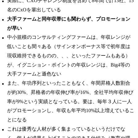
実際に、CXOチャレンジ制度を含めて8年間で計13社、15
名のCxOを輩出している
大手ファームと同年収帯にも関わらず、プロモーション
が早い
中小規模のコンサルティングファームは、年収レンジが
低いことも間々ある（サインオンボーナス等で初年度は
現収維持できるものの、、、といったファームもある）
が、イグニション・ポイントの年収レンジは、Big4等の
大手ファームと遜色ない
また、年功序列といったこともなく、年間昇格人数割合
が約30%、昇格者の年収伸び率が16%、全社平均年収伸び
率が9%という実績となっている。要は、
毎年３人に一人
がプロモーションし、年収も年平均10%以上増えている
こ
とになる
これは優秀な人材が多く集まっているというだけでな