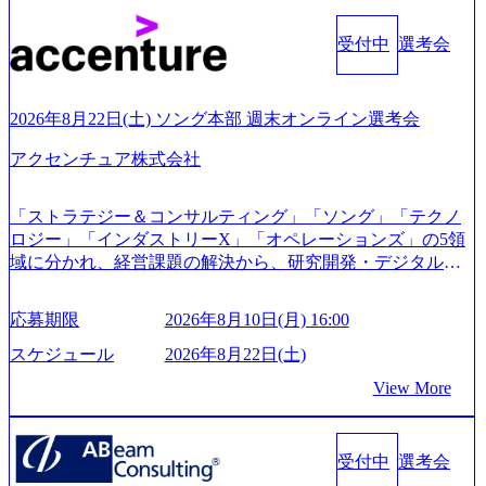
kerdeck.com/leverages/leverages-hui-she-shao-jie-zi-liao-zhong-tu-
cai-yong-xiang-ke) 「働く人」「事業・サービス」「カルチャ
受付中
選考会
ー」など、レバレジーズのリアルを取り上げています！ (htt
ps://melev.leverages.jp/) レバレジーズグローバル、大分県より
「外国人留学生等受入環境整備事業委託業務」を受託 (http
2026年8月22日(土) ソング本部 週末オンライン選考会
s://prtimes.jp/main/html/rd/p/000000612.000010591.html) レバレ
ジーズ、モチベーション管理システム「NALYSYS」リリー
アクセンチュア株式会社
ス (https://prtimes.jp/main/html/rd/p/000000622.000010591.html) Y
ouTube（【公式】レバレジーズCh） (https://www.youtube.co
「ストラテジー＆コンサルティング」「ソング」「テクノ
m/@leveragesCh) レバレジーズで活躍するメンバー紹介！〜
ロジー」「インダストリーX」「オペレーションズ」の5領
管理職種編 〜 (https://www.youtube.com/watch?v=RETwZKac2
域に分かれ、経営課題の解決から、研究開発・デジタル・
UI) レバレジーズで活躍するメンバー紹介！〜 営業職種編
マーケティング・ITシステムの導入など、コンサルティン
〜 (https://www.youtube.com/watch?v=XJ7Eam0onXA) 創業以
グ領域からその実行的側面であるITサービスの提供まで一
来黒字を維持し、急成長中でありながら安定した事業を展
応募期限
2026年8月10日(月) 16:00
貫して支援する総合系・IT系ファームである あらゆる産業
開し、高い安定性を持つ企業へと成長している 10年後に1兆
において非常に良質な顧客基盤を築いており、Fortune Globa
スケジュール
2026年8月22日(土)
円を目指す日本にもなかなかないメガベンチャー。創業か
l 500社の80％以上の企業をクライアントとして抱えている
ら黒字経営。年間130%成長 https://storage.googleapis.com/our-
View More
手掛けたプロジェクトは「ファーストリテイリングにおけ
vision-production.appspot.com/public/images/20251030164405_5c
るグローバル化」「資生堂グループのDX化支援」「ヴィヴ
527843-d227-4df8-b86c-5587f843fdf6_1200x471.webp https://stor
age.googleapis.com/our-vision-production.appspot.com/public/imag
ィアン・ウエストウッドの製品開発」など多岐にわたる コ
es/20251030164946_dc0888f6-0539-4887-84d7-34c8d8544226_1
受付中
選考会
ンサルティング活動のみならず、2021年にはKDDIと合弁会
200x666.webp 年間100億円規模の投資の元、10以上もの新規