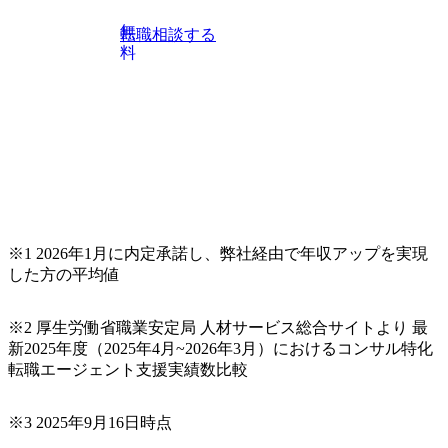
無
転職相談する
料
※1 2026年1月に内定承諾し、弊社経由で年収アップを実現
した方の平均値
※2 厚生労働省職業安定局 人材サービス総合サイトより 最
新2025年度（2025年4月~2026年3月）におけるコンサル特化
転職エージェント支援実績数比較
※3 2025年9月16日時点