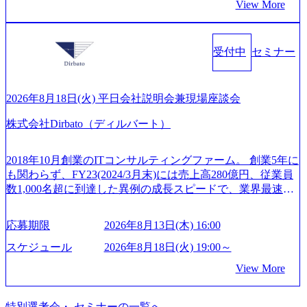
ができる 【休日】 土日祝休みの完全週休2日制 2025年度の
View More
&A業界のリーディングカンパニーであり、領域にこだわら
案、人事組織テーマに強みを持ち、メディア・エンタメ業
年間休日は125日（GW8日、夏季9日、年末年始9日） 有給
ず幅広い案件に携わりながら自己成長とキャリアの挑戦が
界においてはDX戦略立案、NFT等の新規事業立案を得意と
休暇は年間24日（4月1日入社の場合）で、入社日に付与さ
可能 M&Aセンター出身者3名がメインメンバーであり、経
する。 - 藏満 一馬氏：アクセンチュア出身。金融業界を中
れます。 年次有給休暇の残日数は、翌年度に繰り越すこと
受付中
セミナー
験豊富なアドバイザーと共に働くことで、M&Aや財務アド
心に、DX戦略策定、新規事業立案、組織変革、規制対応等
ができます。 慶弔休暇は、事由により取得可能日数は異な
バイザリーなどの専門知識を獲得し、キャリアを発展させ
の幅広いプロジェクトを主導する。 - 天野 善仁氏：19卒Pw
りますが、3～7日の連続休暇を取得できます。 リフレッシ
る機会が提供される 主担当成約で10件以上ある人は課長職
C出身。Xspear最年少シニアマネージャー 社員インタビュー
ュ休暇は、規程で定める勤続年数ごとに、連続5日のリフレ
となり、平均3000万～4000万の年収となる 内訳としては個
ページ (https://www.xspear.co.jp/career/interviews/) 戦略だけの
2026年8月18日(火) 平日会社説明会兼現場座談会
ッシュ休暇を取得できます。 【育児や子の看護、介護など
人インセンティブ＋チームインセンティブ 課長は部下を育
コンサルは終わり──コンサル業界の風雲児に聞く。“これ
の制度】 育児休暇： 対象：小学校1年修了時の3月31日まで
株式会社Dirbato（ディルバート）
成活躍させるためのナレッジシェアおよび丁寧なOJTを欠か
から”のコンサルの在り方 (https://www.businessinsider.jp/articl
の子を育てるすべての従業員※期間：通算3年間 短時間勤
さずにチームとして動く組織風土がある 2026年8月18日(火)
e/20250205-simplex-xspear/) Xspear Consultingがえるぼし認定
務： 対象：小学校卒業までの子を育てるすべての従業員 1
19:30～ 所要時間 : 約1時間 2026年8月13日(木) 16:00 ＼応募
を取得 (https://www.agara.co.jp/article/382811) シンプレクスと
2018年10月創業のITコンサルティングファーム。 創業5年に
日2時間15分まで、始業・終業時刻の繰り上げ・繰り下げが
意思不問・業界未経験歓迎！／ M&A承継機構のビジョンや
Xspear Consultingが、東京都港区の行政手続き100%デジタル
も関わらず、FY23(2024/3月末)には売上高280億円、従業員
可能 子の看護休暇： 子1人につき5日まで取得でき、1時間
業務内容、実際の働き方について詳しくお伝えするオンラ
化を支援 (https://www.afpbb.com/articles/-/3520247) 【未経験
数1,000名超に到達した異例の成長スピードで、業界最速と
単位で取得することも可能 家族看護休暇： 5日まで取得で
イン説明会を開催いたします。 M&A業界に興味があり、ま
者】 ・年収UPでのオファー ・ワンプールで様々なインダ
なる10期1,000億円に対して、現状では計画値を上回る事業
き、1時間単位で取得することも可能 【独身寮、住宅手当制
ずはどんな仕事か知りたい 転職を考えたばかりで、幅広く
ストリーやソリューションを裁量をもって経験できる ・上
成⻑を遂げている。 現在コンサルティングファームでは外
度など】 独身寮：富山事業所の近くに、白風寮と青風寮の2
応募期限
2026年8月13日(木) 16:00
業界の情報を集めたい 働くイメージを具体的に知りたい M
流工程、先端技術を学べる環境 【コンサルファーム経験
資も含めて売上高TOP10にランクインしている。 主力事業
つの寮があり、以下の入居基準を満たす方が入居可能で
&A業界にご興味がある方、転職を少しでもお考えの方はも
者】 ・専門領域に軸足を置きながら、他領域にもチャレン
はITコンサルティング。幅広い業界の大企業を中心に、IT
スケジュール
2026年8月18日(火) 19:00～
す。 ＜入居基準＞ ・満33歳までの独身者 ・自宅から勤務地
ちろん、情報収集をしたい方でも歓迎です。お気軽にご参
ジできる環境 ・タイトルアップでのオファー ・現職ファー
戦略策定等の上流工程から実装・運用定着まで一気通貫で
までの通勤総時間が2時間を超えること 住宅手当： 本社の
View More
加ください。 当日は、質疑応答のお時間もご用意しており
ムより高いオファー年収 ・実力主義でプロモーションでき
支援している。 他方、インキュベーション事業を手掛けて
近くには独身寮や社宅等が無いため、条件を満たす方には
ます。 是非、説明会にてお話できることを楽しみにしてお
る（ダブルスキップもあり） ・週に1度のアサインｍｔｇで
いるのも同社の特徴であり、 自社で新規事業開発も手掛け
住宅手当を支給します。 また、独身寮は男性のみの入居と
ります。 説明会後にアンケート回答をお願いいたします。
こまめに社員のキャリアについて検討してもらえる。結
つつ、複数社への出資～ハンズオン支援も行っている。 (参
特別選考会・ セミナーの一覧へ
なるため、入居基準を満たす女性には住宅手当を支給しま