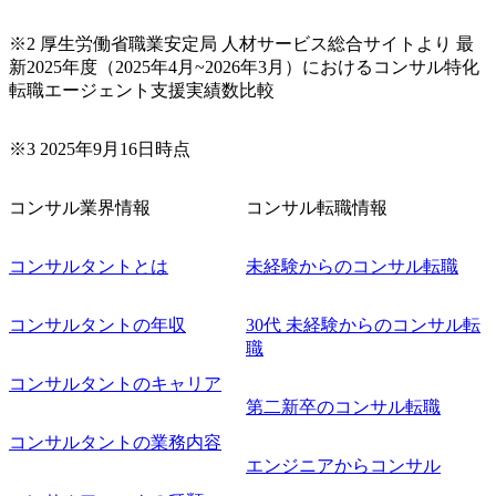
ト(役職問わず) 【案件内容(一例)】 ・IT戦略立案/IT中長期
ロードマップ策定 ・全社クラウド基盤グランドデザイン策
※2 厚生労働省職業安定局 人材サービス総合サイトより 最
定 ・全社デジタルトランスフォーメーション企画構想 ・業
新2025年度（2025年4月~2026年3月）におけるコンサル特化
務/組織/システムの現状分析/RPA選定/導入/実装 ・プライベ
転職エージェント支援実績数比較
ート/パブリッククラウド導入 ・AI活用による業務効率化/
業務再構築 ・IoTを活用したデジタルワークスタイル変革案
企画 ・Disruptive Technologyを活用した新規事業の立案/推
※3 2025年9月16日時点
進 など 【中途入社社員の入社の決め手(一例)】 ・創業
フェーズに参画し、コアメンバーとして会社を一緒に創り
コンサル業界情報
コンサル転職情報
上げていきたい ・サービスやソリューションに捉われず、
顧客が真に求めるサービスを提供したい ・様々な業種業界
でのプロジェクトに参画し、自身のスキルアップを図りた
コンサルタントとは
未経験からのコンサル転職
い ・エンジニア経験を活かして要件定義や提案、企画とい
った上流工程にチャレンジしたい ・コンサルのみならず新
コンサルタントの年収
30代 未経験からのコンサル転
規事業開発にも興味があり、ゆくゆくはチャレンジしてみ
職
たい オンライン(Teams)
コンサルタントのキャリア
第二新卒のコンサル転職
コンサルタントの業務内容
エンジニアからコンサル