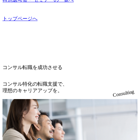
オンライン(Google meets)
果、なりたいキャリアを反映できるｐｊにアサインしても
考) https://www.dirbato.co.jp/service/incubation.html (https://www.
す。 住宅手当は、一般賃貸物件を従業員が契約し、規程で
らえる ・シンプレクスというテクノロジーに強い部隊がい
dirbato.co.jp/service/incubation.html) 大手総合系コンサルティ
定める金額を会社が支払います。 その他： 採用時や転勤等
るため、エンジニアの視点からも協業しクライアントへ価
ングファームや、Slerなどから優秀層が多数ジョイン。 http
トップページへ
による引っ越し費用は、会社が負担します。 2026年8月18日
値提供できる ・デリバリー中心の案件もあればセールス中
s://storage.googleapis.com/our-vision-production.appspot.com/publi
(火) 19:00～20:00 2026年8月13日(木) 16:00 応募をご検討され
心の案件もあり、個々の裁量や得意領域に合わせた売り上
c/images/20240925205344_42693807-c7d5-418f-965b-3a03a5dd5
ている方を対象に、会社説明会を実施予定です。 ● 求人名
げの立て方を選べる ここ1年で社員数60名⇒100名超、売上
723_1200x559.webp 楽天グループ、SMBCグループ、NTT、
・【富山】半導体製造装置の生産エンジニア(製造・生産工
今期18億円⇒来期30億円（いずれも約170％アップ）と急成
良品計画、ファーストリテイリング等大手企業が中心顧客
程の管理業務) ※主任候補・リーダークラス ・【砺波】半
長中のファームである また、成長中ファームのため優秀な
直近では大阪万博のプロジェクトをAC、PwCとのコンペに
導体製造装置の生産エンジニア(製造・生産工程の管理業務)
上司の近くで働けるチャンスも多い(ボストン・コンサルテ
勝ち受注。 業務システム、ToC向けアプリ、セキュリティ
※主任候補・リーダークラス オンライン (Microsoft Teams)
ィング・グループ出身者等 (https://www.xspear.co.jp/member/ta
等万博に関するあらゆるIT関連業務をコンサルティングし
※顔出しは不要です。ご質問頂く際のみ、顔出ししていた
コンサル転職を成功させる
keto_kajita/)） 多様なメンバー、多様なプロジェクトによる
ている。 <u>ワンプール制</u>を取っており、業界の枠に縛
だければと存じます。
自己成長機会が多く、新たなチャレンジが可能 100名規模に
られず様々な案件にチャレンジ可能 専属の営業部隊がお
も関わらず、外資系戦略コンサルティングファームや総合
り、<u>営業活動に工数を割かれることなくデリバリーに注
コンサル特化の転職支援で、
系コンサルティングファームをはじめ、メーカー、ITベン
力可能</u> 従業員満足度を非常に重視しており、意にそぐ
理想のキャリアアップを。
Consulting
チャー、外資系金融機関など多彩な出自で構成されてお
わないプロジェクトにアサインされてしまった場合、半強
り、常に刺激を受けながらプロジェクトワークが可能 総合
制的に別のプロジェクトに異動することが可能。その結
コンサルティングファームの名の通り、全方位のクライア
果、<u>退職率も10%程度</u>(他社平均は2～30%程度) 残業
ントに対して様々なプロジェクトが存在しており、手を上
時間は<u>平均30時間程度。</u>バリューが出ていないから
げれば常に新しいテーマのチャレンジ機会を提供している
残業代をつけさせないといったことはしない DE&Iにおいて
（ワンプール制） そのため、全体の離職率10％以下、未経
は女性活用や外国人/高齢者/障碍者などさまざまなバックグ
験3年未満の離職率は0％と驚異の定着率を誇る 大手ファー
ラウンドを持つメンバーの働く環境を整えている SDGsの推