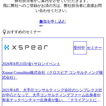
弊社担当者がご案内をさせていただきます。
既に弊社へのご登録がお済の方は、弊社担当者に直接お問
い合わせください。
参加を申し込む
無
料
おすすめのセミナー
受付中
セミナー
2026年8月21日(金) サロンイベント
Xspear Consulting株式会社（クロスピア コンサルティング株
式会社）
2021年4月、大手ITコンサルティング会社のシンプレクス社
が中心となって、大手コンサルティングファーム出身者や
有名テックベンチャー出身者が集い、「クライアントにと
って真のデジタルトランスフォーメーションを創造した