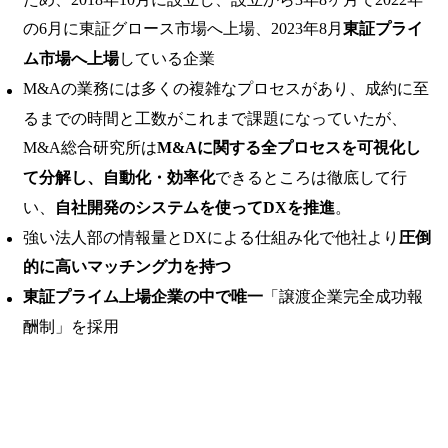
の6月に東証グロース市場へ上場、2023年8月
東証プライ
ム市場へ上場
している企業
M&Aの業務には多くの複雑なプロセスがあり、成約に至
るまでの時間と工数がこれまで課題になっていたが、
M&A総合研究所は
M&Aに関する全プロセスを可視化し
て分解し、自動化・効率化
できるところは徹底して行
い、
自社開発のシステムを使ってDXを推進
。
強い法人部の情報量とDXによる仕組み化で他社より
圧倒
的に高いマッチング力を持つ
東証プライム上場企業の中で唯一
「譲渡企業完全成功報
酬制」を採用