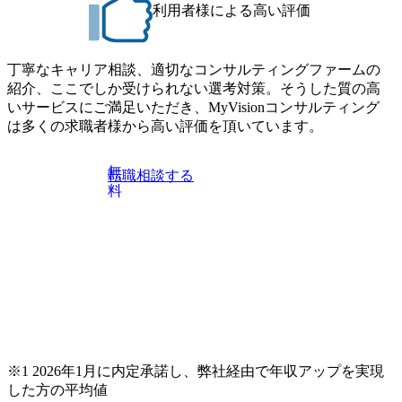
利用者様による高い評価
jp/consulting-firm/dirbato/interview01 MyViision企業インタビュ
ー② https://my-vision.co.jp/consulting-firm/dirbato/interview02 20
26年8月18日(火) 19:00開始～最長20:00終了 2026年8月13日
(木) 16:00 当日はDirbatoの現役トップコンサルタントが業界
丁寧なキャリア相談、適切なコンサルティングファームの
動向を踏まえ、コンサルティング市場の最新トレンドをお
紹介、ここでしか受けられない選考対策。そうした質の高
伝えいたします。コンサルティング業界への転職を迷われ
いサービスにご満足いただき、MyVisionコンサルティング
ている方や情報収集を行いたい方のご参加も歓迎です。更
は多くの求職者様から高い評価を頂いています。
に、当日は現場コンサルタントとの座談会も開催します。
上位職のコンサルタントだけでなく、メンバークラスのコ
無
転職相談する
ンサルタントも登壇しますので、当社へ気になることや転
料
職後のご不安な事はその場でご質問いただけますので、ぜ
ひお聞きください！ ※過去の質問例)会社の強みや中長期の
方向性、コンサルタントとSEの違い、他コンサルファーム
との違い、今後のキャリアパス など。 会社説明＋座談会(1
9:00～20:00) ・書類免除でのご対応もしておりますので担当
リクルーターまでご相談下さい。 ・ご希望の方は、会社説
明会兼現場座談会実施後、カジュアル面談もしくは1次選考
の対応もさせて頂きますので担当リクルーターまでご相談
下さい。なお、当日はコンテンツに変更があること、ご了
承ください。 【服装・持ち物】 ・特になし カジュアルな服
※1 2026年1月に内定承諾し、弊社経由で年収アップを実現
装でご参加ください。 【募集ポジション】 ITコンサルタン
した方の平均値