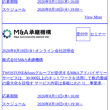
応募期限
2026年8月13日(木) 16:00
て未来を創造し、社会課題の解決に貢献することを目指し
_956x512.webp https://storage.googleapis.com/our-vision-producti
on.appspot.com/public/images/20250502152804_ba6aaa1a-9ffc-4f
ている Mission:私たちの技術/私たちの対話 Vision:夢を未来
スケジュール
2026年8月18日(火) 19:00～
2a-9b40-06fff8ee19af_961x517.webp https://storage.googleapis.co
につなぐベストパートナー Value:私たちの技術/私たちの対
View More
m/our-vision-production.appspot.com/public/images/202505021528
話 IoT社会の浸透、AIの加速等により半導体需要は世界中で
31_721b100c-62c9-4258-aa0e-97182898115f_960x510.webp シ
急伸長しており、それに伴い半導体製造装置の需要も伸長
ンプレクス社は、FinTech領域に強みを持つITコンサルティ
中 https://storage.googleapis.com/our-vision-production.appspot.co
ング会社で、NRI、NTTDATAと同じく世界のFinTech Ranki
受付中
セミナー
m/public/images/20260224131045_0fee4978-bb25-43a7-a367-542
ngsTop 100企業にも選出されている。ITコンサルティング、
6b95cd599_1200x543.webp https://storage.googleapis.com/our-visi
開発、運用保守と言った全工程を行う「一気通貫体制」が
on-production.appspot.com/public/images/20260224131052_2abe7
特長 ビジネスへの深い理解を持つコンサルタントが集うXs
cb8-329e-4a45-a8f5-73d9728b2cd7_1200x486.webp https://storag
2026年8月18日(火) オンライン会社説明会
e.googleapis.com/our-vision-production.appspot.com/public/image
pearと、最先端テクノロジーに深い知見を持つシンプレクス
s/20260224131100_d8b3379f-6e64-4566-aea4-924f21977d35_120
社またはグループ会社との協力体制を築いている Xspear社
株式会社M&A承継機構
0x460.webp https://storage.googleapis.com/our-vision-production.a
はあくまでもコンサルティングファームであり、システム
ppspot.com/public/images/20260224131116_05d25aab-49d6-4429-
開発を担当することはない https://storage.googleapis.com/our-vi
810e-138e27965ee8_1200x386.webp グローバル人財育成を目
TWOSTONE&Sonsグループが提供するM&Aアドバイザリー
sion-production.appspot.com/public/images/20240925204111_caa9
的とした「語学研修」、効果的なプレゼンのポイントを掴
サービスは、30,000以上のネットワークを活用して株式価値
4e4b-6aae-45a6-a0ce-b98154c816a2_1153x543.webp メンバー情
み実践に強くなるための「プレゼン研修」、自社キャリア
の最大化を目指す サービス内容は多岐にわたり、事業承継
報 (https://www.xspear.co.jp/member/)一部抜粋 - 伊勢山 昇吾氏:
アドバイザーによる自身のキャリア構築をめざす「キャリ
コンサルティングやM&Aアドバイザリー、財務アドバイザ
ベイカレントにてIT戦略立案から実装支援を軸に、様々な
ア開発研修」などがある 生産現場を含む全部門でフレック
リーなどが含まれており、幅広いニーズに対応 譲渡企業に
業界で新規事業戦略、成長戦略、PMI推進、業務改革等の幅
スタイム制度を実施しており、月単位の決められた労働時
応募期限
2026年8月13日(木) 16:00
対しては完全成功報酬制を採用し、M&A以外の選択肢も尊
広いプロジェクトに従事 - 鈴木健仁氏：新卒でベイカレン
間の範囲内で、出社・退社の時刻を社員の自己裁量に委
重する姿勢を持ち、将来の株価成長を取り込むスキームの
トに入社し最年少ディレクターを経てXspearに参画 - 梶田
スケジュール
2026年8月18日(火) 19:30～
ね、ワークライフバランスを図りながら効率的に働くこと
構築や事業承継支援も行う TWOSTONE&SonsグループはM
威人氏：BCG出身。金融業界における戦略策定、DX戦略立