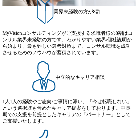
ムと同水準以上の報酬制度であり、ファーム経験者の場合
進にも積極的で、プロボノ支援等を行っている 部活動も活
は、転職時報酬アップが基本 強く「個人」の成⾧を重視す
発で、多くのクラブが立ち上がっており、さまざまな役
業界未経験の方が8割
るカルチャーであり、昇進に枠もなく、今ならReadyになれ
職・所属・組織を超えて社員間のネットワーク形成・交流
ば上がれる環境となっている 安定した経営環境の下、コン
の場となっている <u>教育・研修プログラムが非常に充実</
サルティングファームの立ち上げフェーズに関わることが
u>しており、自己成長の機会も多い DirTuneという社内限定
MyVisionコンサルティングがご支援する求職者様の8割はコ
できる 豊富な経験を持つコンサル経験者の場合は、自らチ
番組があり、新卒紹介、会社の七不思議紹介等、規模が大
ンサル業界未経験の方です。わかりやすい業界/個社説明か
ームを立ち上げることが可能 裁量をもった営業活動、デリ
きくなっていく中で社員同士のつながりを広げる取り組み
ら始まり、最も難しい選考対策まで、コンサル転職を成功
バリー活動ができる(スタートアップとの協業、新規ソリュ
もしている 今後の成長戦略として海外展開を見据えてい
させるためのノウハウが蓄積されています。
ーションの開発 など) シンプレクスの顧客基盤、エンジニ
る。足元のグローバル案件割合は10%程度だが、英語が得
アケイパビリティを活かた確度の高い事業立ち上げが経験
意でグローバル案件に興味がある方はアサインされるチャ
できる 2026年8月21日(金) 19:30〜21:30 (19:20開場) 2026年8
ンスも大きい。 代表インタビュー https://note.com/dirbato/n/n0
月12日(水) 16:00 ※参加状況によっては抽選とさせていただ
a040c36b128 Forbes JAPAN BrandVoice Studio 「使命はテクノ
中立的なキャリア相談
く可能性がございます。 このたび、ファーム経験者の方を
ロジーで企業の可能性を引き出すこと。日本に求められるI
対象にした懇親会形式の採用イベント「サロンイベント」
Tコンサルタントという伴走者」 https://forbesjapan.com/article
を開催いたします。 カジュアルな場で現場社員と直接交流
s/detail/67452 Forbes JAPAN BrandVoice Studio 「コンサル業
できる機会ですので、ぜひご参加ください。 当日はXspear
界におけるIT人材価値再興。Dirbatoの最前線パートナーが
1人1人の経験やご志向/ご事情に添い、「今は転職しない」
Consulting代表取締役の早田とMDやその他現場社員が複数
切り開くテクノロジーの変革」 https://forbesjapan.com/articles/
という選択肢も含めたキャリア提案をしております。中長
preview/68657?preview=TAI1oir8Coe5Df3zuZhtd24YfH72/Zzdm
名参加する予定です！ ●費用 : 無料 虎ノ門ヒルズ付近 ※詳
期での支援を前提としたキャリアの「パートナー」として
BTIEMOnWUWREjOFLO1IL1KPEi4dgCbb Forbes JAPAN Bra
細な場所については参加者の方へ個別でご連絡いたしま
ご支援いたします。
ndVoice Studio 「求めるのは、競争と連帯 。IT特化の急成長
す。 コンサルファームにてマネージャー以上の職務を担当
ファーム・Dirbatoの社員支援」 https://forbesjapan.com/articles/
している方
detail/69848 MyViision企業インタビュー① https://my-vision.co.