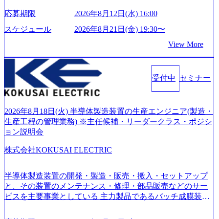
い」という想いの下で立ち上げた新鋭ファーム テクノロジ
応募期限
2026年8月12日(水) 16:00
ーがビジネスの成功に大きな影響力を持つDX時代におい
て、20年以上にわたってFintech業界を中心に最先端テクノ
スケジュール
2026年8月21日(金) 19:30〜
ロジーを提供してきたシンプレクスのノウハウを活かしつ
View More
つ、あらゆる業種・業界のクライアントの企業価値の最大
化を支援するために、戦略策定、組織改革、人材育成、業
務改善、実行支援などのコンサルティングサービスを一気
受付中
セミナー
通貫で提供するのが特徴（いわゆる総合コンサルティング
ファーム） 社名の由来は”DXエリアにSpir（槍）を指して
切り開く””simplexないでは金融以外の領域にX（クロス）し
ていく”という位置づけ 一昔前は金融が強い企業として認知
2026年8月18日(火) 半導体製造装置の生産エンジニア(製造・
されていたが、現在金融の売上割合は全体の3割。現在はTo
生産工程の管理業務) ※主任候補・リーダークラス・ポジシ
C事業を始め、パブリック、製造業、通信、エンタメ、教
ョン説明会
育、保健など幅広く強みのあるファーム。 ワンプール制で
株式会社KOKUSAI ELECTRIC
はあるが、社員の興味のある分野やスキルを活用したいな
どの希望は考慮してのアサイン。 そのため、専門性を身に
着けたい方でも幅広に経験を積みたい方でも、キャリア形
半導体製造装置の開発・製造・販売・搬入・セットアップ
成が柔軟に可能な環境である。 https://storage.googleapis.com/
と、その装置のメンテナンス・修理・部品販売などのサー
our-vision-production.appspot.com/public/images/20240925204135
ビスを主要事業としている 主力製品であるバッチ成膜装置
_93b1bff3-f71c-4bc9-8bd9-72a8a4826007_1200x554.webp https://
は、世界中の半導体デバイスメーカーから高く評価され、
storage.googleapis.com/our-vision-production.appspot.com/public/i
世界トップクラスのシェアを有している 技術と対話を通じ
mages/20250502152751_46c65543-87ef-4e86-a85a-8649e1c532f9