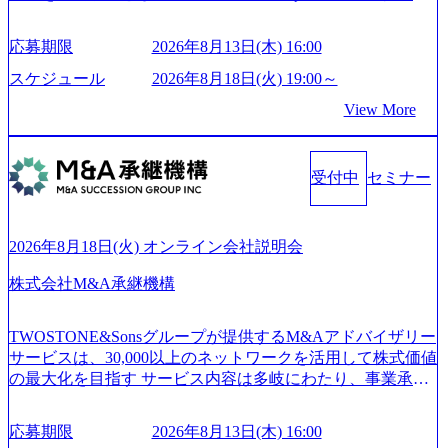
_93b1bff3-f71c-4bc9-8bd9-72a8a4826007_1200x554.webp https://
は、世界中の半導体デバイスメーカーから高く評価され、
storage.googleapis.com/our-vision-production.appspot.com/public/i
世界トップクラスのシェアを有している 技術と対話を通じ
mages/20250502152751_46c65543-87ef-4e86-a85a-8649e1c532f9
応募期限
2026年8月13日(木) 16:00
て未来を創造し、社会課題の解決に貢献することを目指し
_956x512.webp https://storage.googleapis.com/our-vision-producti
on.appspot.com/public/images/20250502152804_ba6aaa1a-9ffc-4f
ている Mission:私たちの技術/私たちの対話 Vision:夢を未来
スケジュール
2026年8月18日(火) 19:00～
2a-9b40-06fff8ee19af_961x517.webp https://storage.googleapis.co
につなぐベストパートナー Value:私たちの技術/私たちの対
View More
m/our-vision-production.appspot.com/public/images/202505021528
話 IoT社会の浸透、AIの加速等により半導体需要は世界中で
31_721b100c-62c9-4258-aa0e-97182898115f_960x510.webp シ
急伸長しており、それに伴い半導体製造装置の需要も伸長
ンプレクス社は、FinTech領域に強みを持つITコンサルティ
中 https://storage.googleapis.com/our-vision-production.appspot.co
ング会社で、NRI、NTTDATAと同じく世界のFinTech Ranki
受付中
セミナー
m/public/images/20260224131045_0fee4978-bb25-43a7-a367-542
ngsTop 100企業にも選出されている。ITコンサルティング、
6b95cd599_1200x543.webp https://storage.googleapis.com/our-visi
開発、運用保守と言った全工程を行う「一気通貫体制」が
on-production.appspot.com/public/images/20260224131052_2abe7
特長 ビジネスへの深い理解を持つコンサルタントが集うXs
cb8-329e-4a45-a8f5-73d9728b2cd7_1200x486.webp https://storag
2026年8月18日(火) オンライン会社説明会
e.googleapis.com/our-vision-production.appspot.com/public/image
pearと、最先端テクノロジーに深い知見を持つシンプレクス
s/20260224131100_d8b3379f-6e64-4566-aea4-924f21977d35_120
社またはグループ会社との協力体制を築いている Xspear社
株式会社M&A承継機構
0x460.webp https://storage.googleapis.com/our-vision-production.a
はあくまでもコンサルティングファームであり、システム
ppspot.com/public/images/20260224131116_05d25aab-49d6-4429-
開発を担当することはない https://storage.googleapis.com/our-vi
810e-138e27965ee8_1200x386.webp グローバル人財育成を目
TWOSTONE&Sonsグループが提供するM&Aアドバイザリー
sion-production.appspot.com/public/images/20240925204111_caa9
的とした「語学研修」、効果的なプレゼンのポイントを掴
サービスは、30,000以上のネットワークを活用して株式価値
4e4b-6aae-45a6-a0ce-b98154c816a2_1153x543.webp メンバー情
み実践に強くなるための「プレゼン研修」、自社キャリア
の最大化を目指す サービス内容は多岐にわたり、事業承継
報 (https://www.xspear.co.jp/member/)一部抜粋 - 伊勢山 昇吾氏:
アドバイザーによる自身のキャリア構築をめざす「キャリ
コンサルティングやM&Aアドバイザリー、財務アドバイザ
ベイカレントにてIT戦略立案から実装支援を軸に、様々な
ア開発研修」などがある 生産現場を含む全部門でフレック
リーなどが含まれており、幅広いニーズに対応 譲渡企業に
業界で新規事業戦略、成長戦略、PMI推進、業務改革等の幅
スタイム制度を実施しており、月単位の決められた労働時
応募期限
2026年8月13日(木) 16:00
対しては完全成功報酬制を採用し、M&A以外の選択肢も尊
広いプロジェクトに従事 - 鈴木健仁氏：新卒でベイカレン