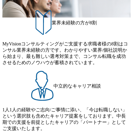
（ワンプール制） そのため、全体の離職率10％以下、未経
は女性活用や外国人/高齢者/障碍者などさまざまなバックグ
験3年未満の離職率は0％と驚異の定着率を誇る 大手ファー
ラウンドを持つメンバーの働く環境を整えている SDGsの推
ムと同水準以上の報酬制度であり、ファーム経験者の場合
進にも積極的で、プロボノ支援等を行っている 部活動も活
は、転職時報酬アップが基本 強く「個人」の成⾧を重視す
発で、多くのクラブが立ち上がっており、さまざまな役
業界未経験の方が8割
るカルチャーであり、昇進に枠もなく、今ならReadyになれ
職・所属・組織を超えて社員間のネットワーク形成・交流
ば上がれる環境となっている 安定した経営環境の下、コン
の場となっている <u>教育・研修プログラムが非常に充実</
サルティングファームの立ち上げフェーズに関わることが
u>しており、自己成長の機会も多い DirTuneという社内限定
MyVisionコンサルティングがご支援する求職者様の8割はコ
できる 豊富な経験を持つコンサル経験者の場合は、自らチ
番組があり、新卒紹介、会社の七不思議紹介等、規模が大
ンサル業界未経験の方です。わかりやすい業界/個社説明か
ームを立ち上げることが可能 裁量をもった営業活動、デリ
きくなっていく中で社員同士のつながりを広げる取り組み
ら始まり、最も難しい選考対策まで、コンサル転職を成功
バリー活動ができる(スタートアップとの協業、新規ソリュ
もしている 今後の成長戦略として海外展開を見据えてい
させるためのノウハウが蓄積されています。
ーションの開発 など) シンプレクスの顧客基盤、エンジニ
る。足元のグローバル案件割合は10%程度だが、英語が得
アケイパビリティを活かた確度の高い事業立ち上げが経験
意でグローバル案件に興味がある方はアサインされるチャ
できる 2026年8月21日(金) 19:30〜21:30 (19:20開場) 2026年8
ンスも大きい。 代表インタビュー https://note.com/dirbato/n/n0
月12日(水) 16:00 ※参加状況によっては抽選とさせていただ
a040c36b128 Forbes JAPAN BrandVoice Studio 「使命はテクノ
中立的なキャリア相談
く可能性がございます。 このたび、ファーム経験者の方を
ロジーで企業の可能性を引き出すこと。日本に求められるI
対象にした懇親会形式の採用イベント「サロンイベント」
Tコンサルタントという伴走者」 https://forbesjapan.com/article
を開催いたします。 カジュアルな場で現場社員と直接交流
s/detail/67452 Forbes JAPAN BrandVoice Studio 「コンサル業
できる機会ですので、ぜひご参加ください。 当日はXspear
界におけるIT人材価値再興。Dirbatoの最前線パートナーが
1人1人の経験やご志向/ご事情に添い、「今は転職しない」
Consulting代表取締役の早田とMDやその他現場社員が複数
切り開くテクノロジーの変革」 https://forbesjapan.com/articles/
という選択肢も含めたキャリア提案をしております。中長
preview/68657?preview=TAI1oir8Coe5Df3zuZhtd24YfH72/Zzdm
名参加する予定です！ ●費用 : 無料 虎ノ門ヒルズ付近 ※詳
期での支援を前提としたキャリアの「パートナー」として
BTIEMOnWUWREjOFLO1IL1KPEi4dgCbb Forbes JAPAN Bra
細な場所については参加者の方へ個別でご連絡いたしま
ご支援いたします。
ndVoice Studio 「求めるのは、競争と連帯 。IT特化の急成長
す。 コンサルファームにてマネージャー以上の職務を担当