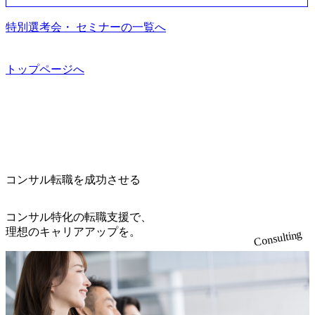
ます。 是非、説明会にてお話できることを楽しみにしてお
る（ダブルスキップもあり） ・週に1度のアサインｍｔｇで
いるのも同社の特徴であり、 自社で新規事業開発も手掛け
住宅手当を支給します。 また、独身寮は男性のみの入居と
ります。 説明会後にアンケート回答をお願いいたします。
こまめに社員のキャリアについて検討してもらえる。結
つつ、複数社への出資～ハンズオン支援も行っている。 (参
特別選考会・ セミナーの一覧へ
なるため、入居基準を満たす女性には住宅手当を支給しま
オンライン(Google meets)
果、なりたいキャリアを反映できるｐｊにアサインしても
考) https://www.dirbato.co.jp/service/incubation.html (https://www.
す。 住宅手当は、一般賃貸物件を従業員が契約し、規程で
らえる ・シンプレクスというテクノロジーに強い部隊がい
dirbato.co.jp/service/incubation.html) 大手総合系コンサルティ
定める金額を会社が支払います。 その他： 採用時や転勤等
るため、エンジニアの視点からも協業しクライアントへ価
ングファームや、Slerなどから優秀層が多数ジョイン。 http
トップページへ
による引っ越し費用は、会社が負担します。 2026年8月18日
値提供できる ・デリバリー中心の案件もあればセールス中
s://storage.googleapis.com/our-vision-production.appspot.com/publi
(火) 19:00～20:00 2026年8月13日(木) 16:00 応募をご検討され
心の案件もあり、個々の裁量や得意領域に合わせた売り上
c/images/20240925205344_42693807-c7d5-418f-965b-3a03a5dd5
ている方を対象に、会社説明会を実施予定です。 ● 求人名
げの立て方を選べる ここ1年で社員数60名⇒100名超、売上
723_1200x559.webp 楽天グループ、SMBCグループ、NTT、
・【富山】半導体製造装置の生産エンジニア(製造・生産工
今期18億円⇒来期30億円（いずれも約170％アップ）と急成
良品計画、ファーストリテイリング等大手企業が中心顧客
程の管理業務) ※主任候補・リーダークラス ・【砺波】半
長中のファームである また、成長中ファームのため優秀な
直近では大阪万博のプロジェクトをAC、PwCとのコンペに
導体製造装置の生産エンジニア(製造・生産工程の管理業務)
上司の近くで働けるチャンスも多い(ボストン・コンサルテ
勝ち受注。 業務システム、ToC向けアプリ、セキュリティ
※主任候補・リーダークラス オンライン (Microsoft Teams)
ィング・グループ出身者等 (https://www.xspear.co.jp/member/ta
等万博に関するあらゆるIT関連業務をコンサルティングし
※顔出しは不要です。ご質問頂く際のみ、顔出ししていた
コンサル転職を成功させる
keto_kajita/)） 多様なメンバー、多様なプロジェクトによる
ている。 <u>ワンプール制</u>を取っており、業界の枠に縛
だければと存じます。
自己成長機会が多く、新たなチャレンジが可能 100名規模に
られず様々な案件にチャレンジ可能 専属の営業部隊がお
も関わらず、外資系戦略コンサルティングファームや総合
り、<u>営業活動に工数を割かれることなくデリバリーに注
コンサル特化の転職支援で、
系コンサルティングファームをはじめ、メーカー、ITベン
力可能</u> 従業員満足度を非常に重視しており、意にそぐ
理想のキャリアアップを。
Consulting
チャー、外資系金融機関など多彩な出自で構成されてお
わないプロジェクトにアサインされてしまった場合、半強
り、常に刺激を受けながらプロジェクトワークが可能 総合
制的に別のプロジェクトに異動することが可能。その結
コンサルティングファームの名の通り、全方位のクライア
果、<u>退職率も10%程度</u>(他社平均は2～30%程度) 残業
ントに対して様々なプロジェクトが存在しており、手を上
時間は<u>平均30時間程度。</u>バリューが出ていないから
げれば常に新しいテーマのチャレンジ機会を提供している
残業代をつけさせないといったことはしない DE&Iにおいて