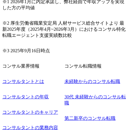
承ください。 【服装・持ち物】 ・特になし カジュアルな服
※1 2026年1月に内定承諾し、弊社経由で年収アップを実現
装でご参加ください。 【募集ポジション】 ITコンサルタン
した方の平均値
ト(役職問わず) 【案件内容(一例)】 ・IT戦略立案/IT中長期
ロードマップ策定 ・全社クラウド基盤グランドデザイン策
※2 厚生労働省職業安定局 人材サービス総合サイトより 最
定 ・全社デジタルトランスフォーメーション企画構想 ・業
新2025年度（2025年4月~2026年3月）におけるコンサル特化
務/組織/システムの現状分析/RPA選定/導入/実装 ・プライベ
転職エージェント支援実績数比較
ート/パブリッククラウド導入 ・AI活用による業務効率化/
業務再構築 ・IoTを活用したデジタルワークスタイル変革案
企画 ・Disruptive Technologyを活用した新規事業の立案/推
※3 2025年9月16日時点
進 など 【中途入社社員の入社の決め手(一例)】 ・創業
フェーズに参画し、コアメンバーとして会社を一緒に創り
コンサル業界情報
コンサル転職情報
上げていきたい ・サービスやソリューションに捉われず、
顧客が真に求めるサービスを提供したい ・様々な業種業界
でのプロジェクトに参画し、自身のスキルアップを図りた
コンサルタントとは
未経験からのコンサル転職
い ・エンジニア経験を活かして要件定義や提案、企画とい
った上流工程にチャレンジしたい ・コンサルのみならず新
コンサルタントの年収
30代 未経験からのコンサル転
規事業開発にも興味があり、ゆくゆくはチャレンジしてみ
職
たい オンライン(Teams)
コンサルタントのキャリア
第二新卒のコンサル転職
コンサルタントの業務内容