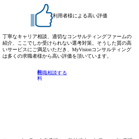
ファーム・Dirbatoの社員支援」 https://forbesjapan.com/articles/
している方
detail/69848 MyViision企業インタビュー① https://my-vision.co.
利用者様による高い評価
jp/consulting-firm/dirbato/interview01 MyViision企業インタビュ
ー② https://my-vision.co.jp/consulting-firm/dirbato/interview02 20
26年8月18日(火) 19:00開始～最長20:00終了 2026年8月13日
(木) 16:00 当日はDirbatoの現役トップコンサルタントが業界
丁寧なキャリア相談、適切なコンサルティングファームの
動向を踏まえ、コンサルティング市場の最新トレンドをお
紹介、ここでしか受けられない選考対策。そうした質の高
伝えいたします。コンサルティング業界への転職を迷われ
いサービスにご満足いただき、MyVisionコンサルティング
ている方や情報収集を行いたい方のご参加も歓迎です。更
は多くの求職者様から高い評価を頂いています。
に、当日は現場コンサルタントとの座談会も開催します。
上位職のコンサルタントだけでなく、メンバークラスのコ
無
転職相談する
ンサルタントも登壇しますので、当社へ気になることや転
料
職後のご不安な事はその場でご質問いただけますので、ぜ
ひお聞きください！ ※過去の質問例)会社の強みや中長期の
方向性、コンサルタントとSEの違い、他コンサルファーム
との違い、今後のキャリアパス など。 会社説明＋座談会(1
9:00～20:00) ・書類免除でのご対応もしておりますので担当
リクルーターまでご相談下さい。 ・ご希望の方は、会社説
明会兼現場座談会実施後、カジュアル面談もしくは1次選考
の対応もさせて頂きますので担当リクルーターまでご相談
下さい。なお、当日はコンテンツに変更があること、ご了