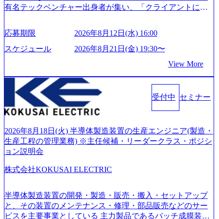
有名テックベンチャー出身者が集い、「クライアントにと
って真のデジタルトランスフォーメーションを創造した
い」という想いの下で立ち上げた新鋭ファーム テクノロジ
応募期限
2026年8月12日(水) 16:00
ーがビジネスの成功に大きな影響力を持つDX時代におい
て、20年以上にわたってFintech業界を中心に最先端テクノ
スケジュール
2026年8月21日(金) 19:30〜
ロジーを提供してきたシンプレクスのノウハウを活かしつ
View More
つ、あらゆる業種・業界のクライアントの企業価値の最大
化を支援するために、戦略策定、組織改革、人材育成、業
務改善、実行支援などのコンサルティングサービスを一気
受付中
セミナー
通貫で提供するのが特徴（いわゆる総合コンサルティング
ファーム） 社名の由来は”DXエリアにSpir（槍）を指して
切り開く””simplexないでは金融以外の領域にX（クロス）し
ていく”という位置づけ 一昔前は金融が強い企業として認知
2026年8月18日(火) 半導体製造装置の生産エンジニア(製造・
されていたが、現在金融の売上割合は全体の3割。現在はTo
生産工程の管理業務) ※主任候補・リーダークラス・ポジシ
C事業を始め、パブリック、製造業、通信、エンタメ、教
ョン説明会
育、保健など幅広く強みのあるファーム。 ワンプール制で
株式会社KOKUSAI ELECTRIC
はあるが、社員の興味のある分野やスキルを活用したいな
どの希望は考慮してのアサイン。 そのため、専門性を身に
着けたい方でも幅広に経験を積みたい方でも、キャリア形
半導体製造装置の開発・製造・販売・搬入・セットアップ
成が柔軟に可能な環境である。 https://storage.googleapis.com/
と、その装置のメンテナンス・修理・部品販売などのサー
our-vision-production.appspot.com/public/images/20240925204135
ビスを主要事業としている 主力製品であるバッチ成膜装置