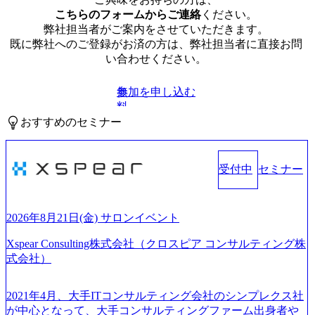
こちらのフォームからご連絡
ください。
弊社担当者がご案内をさせていただきます。
既に弊社へのご登録がお済の方は、弊社担当者に直接お問
い合わせください。
参加を申し込む
無
料
おすすめのセミナー
受付中
セミナー
2026年8月21日(金) サロンイベント
Xspear Consulting株式会社（クロスピア コンサルティング株
式会社）
2021年4月、大手ITコンサルティング会社のシンプレクス社
が中心となって、大手コンサルティングファーム出身者や