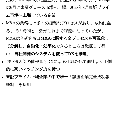
の6月に東証グロース市場へ上場、2023年8月
東証プライ
ム市場へ上場
している企業
M&Aの業務には多くの複雑なプロセスがあり、成約に至
るまでの時間と工数がこれまで課題になっていたが、
M&A総合研究所は
M&Aに関する全プロセスを可視化し
て分解し、自動化・効率化
できるところは徹底して行
い、
自社開発のシステムを使ってDXを推進
。
強い法人部の情報量とDXによる仕組み化で他社より
圧倒
的に高いマッチング力を持つ
東証プライム上場企業の中で唯一
「譲渡企業完全成功報
酬制」を採用