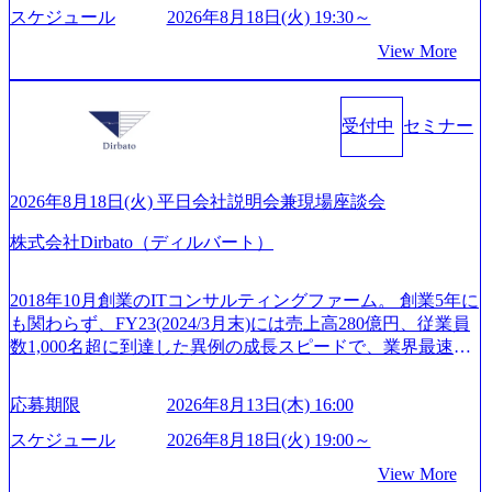
間の範囲内で、出社・退社の時刻を社員の自己裁量に委
重する姿勢を持ち、将来の株価成長を取り込むスキームの
トに入社し最年少ディレクターを経てXspearに参画 - 梶田
スケジュール
2026年8月18日(火) 19:30～
ね、ワークライフバランスを図りながら効率的に働くこと
構築や事業承継支援も行う TWOSTONE&SonsグループはM
威人氏：BCG出身。金融業界における戦略策定、DX戦略立
ができる 【休日】 土日祝休みの完全週休2日制 2025年度の
View More
&A業界のリーディングカンパニーであり、領域にこだわら
案、人事組織テーマに強みを持ち、メディア・エンタメ業
年間休日は125日（GW8日、夏季9日、年末年始9日） 有給
ず幅広い案件に携わりながら自己成長とキャリアの挑戦が
界においてはDX戦略立案、NFT等の新規事業立案を得意と
休暇は年間24日（4月1日入社の場合）で、入社日に付与さ
可能 M&Aセンター出身者3名がメインメンバーであり、経
する。 - 藏満 一馬氏：アクセンチュア出身。金融業界を中
れます。 年次有給休暇の残日数は、翌年度に繰り越すこと
受付中
セミナー
験豊富なアドバイザーと共に働くことで、M&Aや財務アド
心に、DX戦略策定、新規事業立案、組織変革、規制対応等
ができます。 慶弔休暇は、事由により取得可能日数は異な
バイザリーなどの専門知識を獲得し、キャリアを発展させ
の幅広いプロジェクトを主導する。 - 天野 善仁氏：19卒Pw
りますが、3～7日の連続休暇を取得できます。 リフレッシ
る機会が提供される 主担当成約で10件以上ある人は課長職
C出身。Xspear最年少シニアマネージャー 社員インタビュー
ュ休暇は、規程で定める勤続年数ごとに、連続5日のリフレ
となり、平均3000万～4000万の年収となる 内訳としては個
ページ (https://www.xspear.co.jp/career/interviews/) 戦略だけの
2026年8月18日(火) 平日会社説明会兼現場座談会
ッシュ休暇を取得できます。 【育児や子の看護、介護など
人インセンティブ＋チームインセンティブ 課長は部下を育
コンサルは終わり──コンサル業界の風雲児に聞く。“これ
の制度】 育児休暇： 対象：小学校1年修了時の3月31日まで
株式会社Dirbato（ディルバート）
成活躍させるためのナレッジシェアおよび丁寧なOJTを欠か
から”のコンサルの在り方 (https://www.businessinsider.jp/articl
の子を育てるすべての従業員※期間：通算3年間 短時間勤
さずにチームとして動く組織風土がある 2026年8月18日(火)
e/20250205-simplex-xspear/) Xspear Consultingがえるぼし認定
務： 対象：小学校卒業までの子を育てるすべての従業員 1
19:30～ 所要時間 : 約1時間 2026年8月13日(木) 16:00 ＼応募
を取得 (https://www.agara.co.jp/article/382811) シンプレクスと
2018年10月創業のITコンサルティングファーム。 創業5年に
日2時間15分まで、始業・終業時刻の繰り上げ・繰り下げが
意思不問・業界未経験歓迎！／ M&A承継機構のビジョンや
Xspear Consultingが、東京都港区の行政手続き100%デジタル
も関わらず、FY23(2024/3月末)には売上高280億円、従業員
可能 子の看護休暇： 子1人につき5日まで取得でき、1時間
業務内容、実際の働き方について詳しくお伝えするオンラ
化を支援 (https://www.afpbb.com/articles/-/3520247) 【未経験
数1,000名超に到達した異例の成長スピードで、業界最速と
単位で取得することも可能 家族看護休暇： 5日まで取得で
イン説明会を開催いたします。 M&A業界に興味があり、ま
者】 ・年収UPでのオファー ・ワンプールで様々なインダ
なる10期1,000億円に対して、現状では計画値を上回る事業
き、1時間単位で取得することも可能 【独身寮、住宅手当制
ずはどんな仕事か知りたい 転職を考えたばかりで、幅広く
ストリーやソリューションを裁量をもって経験できる ・上
成⻑を遂げている。 現在コンサルティングファームでは外
度など】 独身寮：富山事業所の近くに、白風寮と青風寮の2
応募期限
2026年8月13日(木) 16:00
業界の情報を集めたい 働くイメージを具体的に知りたい M
流工程、先端技術を学べる環境 【コンサルファーム経験
資も含めて売上高TOP10にランクインしている。 主力事業
つの寮があり、以下の入居基準を満たす方が入居可能で
&A業界にご興味がある方、転職を少しでもお考えの方はも
者】 ・専門領域に軸足を置きながら、他領域にもチャレン
はITコンサルティング。幅広い業界の大企業を中心に、IT
スケジュール
2026年8月18日(火) 19:00～
す。 ＜入居基準＞ ・満33歳までの独身者 ・自宅から勤務地
ちろん、情報収集をしたい方でも歓迎です。お気軽にご参
ジできる環境 ・タイトルアップでのオファー ・現職ファー
戦略策定等の上流工程から実装・運用定着まで一気通貫で
までの通勤総時間が2時間を超えること 住宅手当： 本社の
View More
加ください。 当日は、質疑応答のお時間もご用意しており
ムより高いオファー年収 ・実力主義でプロモーションでき
支援している。 他方、インキュベーション事業を手掛けて
近くには独身寮や社宅等が無いため、条件を満たす方には