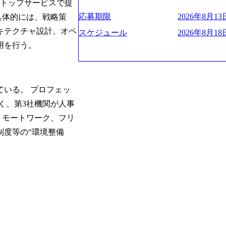
プクラスのシェアを有している 技術と
ストップサービスで提
業にも選出されている。ITコンサルテ
決に貢献することを目指している Mission
応募期限
2026年8月13日
具体的には、戦略策
行う「一気通貫体制」が特長 ビジネス
未来につなぐベストパートナー Value:
Xspearと、最先端テクノロジーに深
キテクチャ設計、オペ
AIの加速等により半導体需要は世界中
スケジュール
2026年8月18日
社との協力体制を築いている Xspear
装置の需要も伸長中 https://storage.googleapis.c
用を行う。
あり、システム開発を担当することはない https://stor
blic/images/20260224131045_0fee4978-bb2
oduction.appspot.com/public/images/202409
ttps://storage.googleapis.com/our-vision-pro
16a2_1153x543.webp メンバー情報 (https:/
1052_2abe7cb8-329e-4a45-a8f5-73d9728b2cd7
com/our-vision-production.appspot.com/pub
山 昇吾氏: ベイカレントにてIT戦略
66-aea4-924f21977d35_1200x460.webp https:/
いる。 プロフェッ
業戦略、成長戦略、PMI推進、業務改革
n.appspot.com/public/images/202602241311
氏：新卒でベイカレントに入社し最年少ディレ
く、第3社機関が人事
1200x386.webp グローバル人財
威人氏：BCG出身。金融業界における
リモートワーク、フリ
のポイントを掴み実践に強くなるための
強みを持ち、メディア・エンタメ業界にお
イザーによる自身のキャリア構築をめざ
制度等の“環境整備
立案を得意とする。 - 藏満 一馬氏：
現場を含む全部門でフレックスタイム制
戦略策定、新規事業立案、組織変革、規
労働時間の範囲内で、出社・退社の時刻
る。 - 天野 善仁氏：19卒PwC出身。X
バランスを図りながら効率的に働くことが
ビューページ (https://www.xspear.co.jp
2日制 2025年度の年間休日は125日（
り──コンサル業界の風雲児に聞く。“これから”
年間24日（4月1日入社の場合）で、入
usinessinsider.jp/article/20250205-sim
数は、翌年度に繰り越すことができます
得 (https://www.agara.co.jp/article/
は異なりますが、3～7日の連続休暇を取
港区の行政手続き100%デジタル化を支援 (https://ww
で定める勤続年数ごとに、連続5日のリ
【未経験者】 ・年収UPでのオファー 
子の看護、介護などの制度】 育児休暇： 