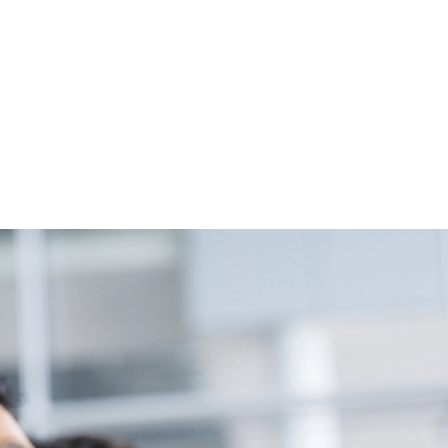
基本 強く「個人」の成⾧を重視するカ
Readyになれば上がれる環境となって
グファームの立ち上げフェーズに関わる
経験者の場合は、自らチームを立ち上げ
リバリー活動ができる(スタートアップ
ど) シンプレクスの顧客基盤、エンジ
立ち上げが経験できる 2026年8月21日(金) 19:
(水) 16:00 ※参加状況によっては抽
たび、ファーム経験者の方を対象にした
ント」を開催いたします。 カジュアル
ので、ぜひご参加ください。 当日はXspear
の他現場社員が複数名参加する予定です！ 
な場所については参加者の方へ個別でご
マネージャー以上の職務を担当している