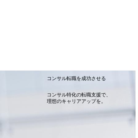
ルチャーであり、昇進に枠もなく、今なら
いる 安定した経営環境の下、コンサルティン
ことができる 豊富な経験を持つコンサル
ることが可能 裁量をもった営業活動、デ
との協業、新規ソリューションの開発 な
ニアケイパビリティを活かた確度の高い事業
30〜21:30 (19:20開場) 2026年8月12日
選とさせていただく可能性がございます。 この
懇親会形式の採用イベント「サロンイベ
な場で現場社員と直接交流できる機会です
 Consulting代表取締役の早田とMDやそ
●費用 : 無料 虎ノ門ヒルズ付近 ※詳細
連絡いたします。 コンサルファームにて
コンサル転職を成功させる
方
コンサル特化の転職支援で、
理想のキャリアアップを。