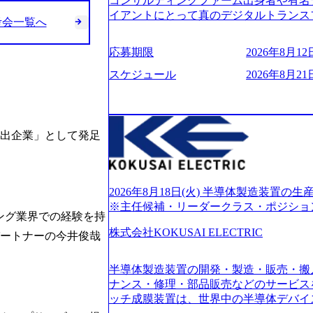
コンサルティングファーム出身者や有名
的に決めてはいないが、情報収集を進め
イアントにとって真のデジタルトランス
考会一覧へ
望される方
想いの下で立ち上げた新鋭ファーム テ
力を持つDX時代において、20年以上にわた
応募期限
2026年8月12日
ロジーを提供してきたシンプレクスのノ
界のクライアントの企業価値の最大化を
スケジュール
2026年8月21日
人材育成、業務改善、実行支援などのコ
供するのが特徴（いわゆる総合コンサルテ
リアにSpir（槍）を指して切り開く””si
ス）していく”という位置づけ 一昔前
創出企業」として発足
現在金融の売上割合は全体の3割。現在は
通信、エンタメ、教育、保健など幅広く
あるが、社員の興味のある分野やスキル
サイン。 そのため、専門性を身に着け
2026年8月18日(火) 半導体製造装置
キャリア形成が柔軟に可能な環境である。 https://stor
※主任候補・リーダークラス・ポジショ
ング業界での経験を持
oduction.appspot.com/public/images/20240
6007_1200x554.webp https://storage.googleap
株式会社KOKUSAI ELECTRIC
パートナーの今井俊哉
blic/images/20250502152751_46c65543-87ef
s://storage.googleapis.com/our-vision-produ
半導体製造装置の開発・製造・販売・搬
04_ba6aaa1a-9ffc-4f2a-9b40-06fff8ee19af_96
r-vision-production.appspot.com/public/im
ナンス・修理・部品販売などのサービス
e-97182898115f_960x510.webp 
ッチ成膜装置は、世界中の半導体デバイ
サルティング会社で、NRI、NTTDATAと同じく世