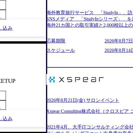
205%の売上成長を遂げるなど、急速な成
改革、IT戦略立案、IT導入までをワン
海外教育旅行サービス 「StudyIn」、訪日
ームである。 ​- 2025年1月時点で従業
～
SNSメディア 「StudyInシリーズ
「人」にフォーカスを当てたコンサルテ
海外21カ国との取引実績と2,000校以
し込み
としたサービスを提供している。 ​- - 
ービスを提供している 動画メディア事業を基盤として、留学支援・訪日教育旅
ベストカンパニー」に選出され、社員モチ
行・SNSマーケティング事業を展開している
応募期限
2026年8月7日(
大手コンサルティングファームやSIer
という選択肢を Vision:世界を代表する
活躍している。 年間休日120日以上、完
INTEGRITY誠実であろう 素直に心
スケジュール
2026年8月14日
率46.3%）、特別休暇5日など、充実し
謙虚な姿勢でウソやグチを言わない BE 
間は25時間であり、ワークライフバランス
敗を恐れずにふみだす、執着心をもって没頭
レク制度や入社者歓迎会、全社員集会、
ずから決めてみずから動く、全体最適で考
や健康をサポートする取り組みが充実している。 2026年8月13日(木) 19
ドにこだわろう 今すぐ決める、すばやく
予定 2026年8月7日(金) 16:00 
EETUP
う 逆境でもブレずに続ける、改善サイクル
問コーナーなどを盛り込んだ業界セミナ
年8月14日(金) 19:00〜20:00 (60分) 2
ンケート結果 満足度：100％ 感想一
として「まず会社を知っていただく場」
りしていた部分が明確になりました」「
いため、キャリアを検討中の段階の方に
2026年8月21日(金) サロンイベント
る方の体感的なお話を伺うことができ、
という日程のため、在職中の方も有給を
～
M)
Xspear Consulting株式会社（クロ
参加いただけます。帰省先からのオンライ
し込み
ム ・会社説明(40分) 教育旅行事業の
開/入社後のキャリアパス ・質疑応答(20分) 
2021年4月、大手ITコンサルティング
ケティングなど、ビジネスサイドでのキ