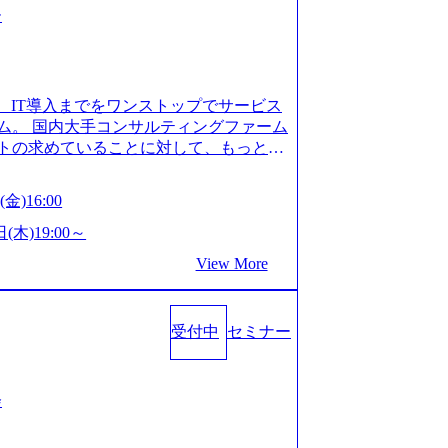
ー
、IT導入までをワンストップでサービス
ム。 国内大手コンサルティングファーム
トの求めていることに対して、もっと自
」「胸を張って会社が好きだと言えるよ
いで会社を設立 PwC・アクセンチュア
金)16:00
はじめ、SIerや事業会社出身者など、
やすく魅力的な環境が整っているため、
(木)19:00～
会社」に4年連続ベストカンパニーに選出
View More
 事業/IT戦略立案や各種プロジェクトマネ
援までワンストップでサービスを提供す
ョンを掲げ、クライアント目線のきめ細
受付中
セミナー
求めていることは何かを追究し、本当に
年創業ながら、従業員数が1年で300人強増
場を目指し、さらに採用のスピードを上げて
る唯一無二のコンサルティングファーム
会
ンタビュー】 (https://my-vision.
interview01) ノースサンドは2015年に設立され、前年比