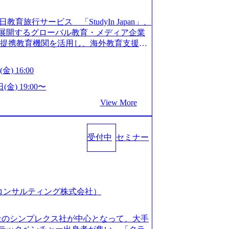
長を遂げている。 ​ 新規事業立案から業務
ストップで提供するコンサルティングファ
教育旅行サービス 「StudyIn Japan」、
員数1,209名を擁し、事業拡大を続けている。
」 を展開するグローバル教育・メディア企業
ィング会社として、社員の人間力を強み
上の提携教育機関を活用し、海外教育支援サ
2018年から6年連続で「働きがいのある会社
ベーションが高いと評価されている。 ​
 Mission:より多くの人に、グローバル
金) 16:00
、事業会社出身者など、多様な経歴の社員が
、ライフチェンジ・インフラになる Value：
全週休2日制、有給休暇初年度10日（消化
を開いて伝える、自責かつ利他の精神で動く、
(金) 19:00〜
た休暇制度を整備している。 ​ 月平均残業時
CRAZY熱狂しよう 10倍思考で攻める、失
View More
を重視した働き方が可能である。 ​ スポ
する OWNERSHIP当事者であろう み
リフレッシュ休暇など、社員同士の交流
える、チームを巻き込む SPEEDスピー
:00～20:30
動く、まず成果物をだす GRITやり抜こ
コンサル業界の動向や業務内容・会社説明・匿名の質
受付中
セミナー
を回す、結果が出るまでやり抜く 2026
ーを実施しています。 ●前回開催時のア
026年8月7日(金) 16:00 本説明会は、選考の前段
例：「コンサルタントへのイメージのぼんや
として設けたものです。評価の場ではな
業界の全体感や実際に働いていらっしゃ
もご参加いただけます。 連休中の平日夜
参考になりました」 オンライン(ZOO
取得することなく、現職への配慮なくご
スピア コンサルティング株式会社）
ン参加も可能です。 ● 当日のプログラ
内容とビジネスモデル/今後の構想・事業展
オンライン (Google Meet) ・営業・マー
会社のシンプレクス社が中心となって、大手
ャリアを検討されている方 ・転職を具体