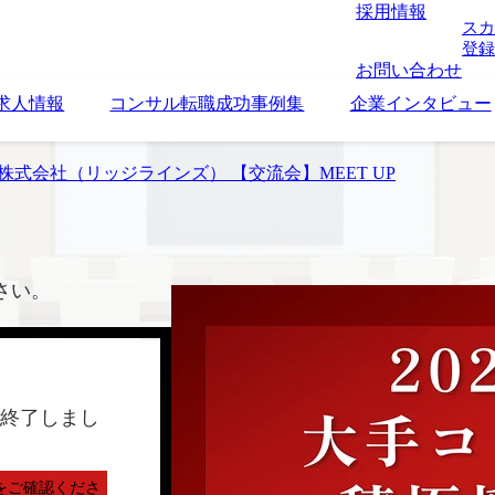
採用情報
スカ
登録
お問い合わせ
求人情報
コンサル転職成功事例集
企業インタビュー
linez株式会社（リッジラインズ） 【交流会】MEET UP
さい。
終了しまし
をご確認くださ