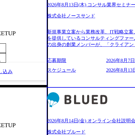
2026年8月13日(木) コンサル業界セミナ
株式会社ノースサンド
新規事業立案から業務改革、IT戦略立案
EETUP
を提供しているコンサルティングファー
の出身の創業メンバーが、「クライアン
由に誠実に提案できる会社をつくりたい
うな家族的な組織をつくりたい」という想
応募期限
2026年8月7日(
～
といった大手コンサルティングファームを
様々な経歴の社員が活躍しており、働き
スケジュール
2026年8月13日
し込み
定着率が高いことから「働きがいのある
されている。 残業時間は平均30時間程度
ジメント、最先端テクノロジーの導入支
る。「世界をデザインする」というビジ
やかな気配りで、クライアントが本当に
価値のある成果を提供している。 2015
加の736名（2024年1月）に到達。上
いる。 人にフォーカスをして急成長す
2026年8月14日(金) オンライン会社説明
EETUP
【株式会社ノースサンド 執行役員新山氏、庄司氏イ
株式会社ブルード
co.jp/consulting-firm/northsand/