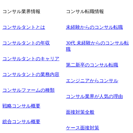
進 など 【中途入社社員の入社の決め手(一例)】 ・創業
フェーズに参画し、コアメンバーとして会社を一緒に創り
コンサル業界情報
コンサル転職情報
上げていきたい ・サービスやソリューションに捉われず、
顧客が真に求めるサービスを提供したい ・様々な業種業界
でのプロジェクトに参画し、自身のスキルアップを図りた
コンサルタントとは
未経験からのコンサル転職
い ・エンジニア経験を活かして要件定義や提案、企画とい
った上流工程にチャレンジしたい ・コンサルのみならず新
コンサルタントの年収
30代 未経験からのコンサル転
規事業開発にも興味があり、ゆくゆくはチャレンジしてみ
職
たい オンライン(Teams)
コンサルタントのキャリア
第二新卒のコンサル転職
コンサルタントの業務内容
エンジニアからコンサル
コンサルファームの種類
コンサル業界が人気の理由
戦略コンサル概要
面接対策全般
総合コンサル概要
ケース面接対策