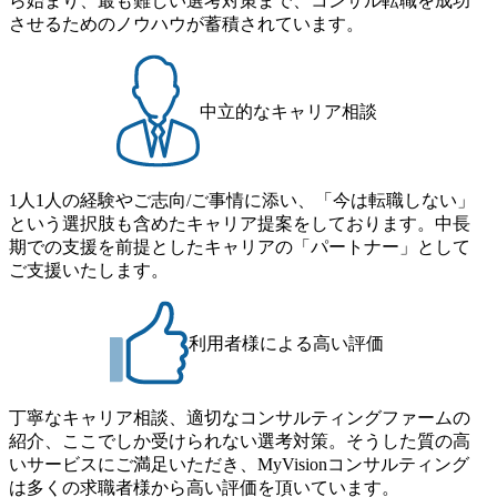
ら始まり、最も難しい選考対策まで、コンサル転職を成功
バリー活動ができる(スタートアップとの協業、新規ソリュ
もしている 今後の成長戦略として海外展開を見据えてい
させるためのノウハウが蓄積されています。
ーションの開発 など) シンプレクスの顧客基盤、エンジニ
る。足元のグローバル案件割合は10%程度だが、英語が得
アケイパビリティを活かた確度の高い事業立ち上げが経験
意でグローバル案件に興味がある方はアサインされるチャ
できる 2026年8月21日(金) 19:30〜21:30 (19:20開場) 2026年8
ンスも大きい。 代表インタビュー https://note.com/dirbato/n/n0
月12日(水) 16:00 ※参加状況によっては抽選とさせていただ
a040c36b128 Forbes JAPAN BrandVoice Studio 「使命はテクノ
中立的なキャリア相談
く可能性がございます。 このたび、ファーム経験者の方を
ロジーで企業の可能性を引き出すこと。日本に求められるI
対象にした懇親会形式の採用イベント「サロンイベント」
Tコンサルタントという伴走者」 https://forbesjapan.com/article
を開催いたします。 カジュアルな場で現場社員と直接交流
s/detail/67452 Forbes JAPAN BrandVoice Studio 「コンサル業
できる機会ですので、ぜひご参加ください。 当日はXspear
界におけるIT人材価値再興。Dirbatoの最前線パートナーが
1人1人の経験やご志向/ご事情に添い、「今は転職しない」
Consulting代表取締役の早田とMDやその他現場社員が複数
切り開くテクノロジーの変革」 https://forbesjapan.com/articles/
という選択肢も含めたキャリア提案をしております。中長
preview/68657?preview=TAI1oir8Coe5Df3zuZhtd24YfH72/Zzdm
名参加する予定です！ ●費用 : 無料 虎ノ門ヒルズ付近 ※詳
期での支援を前提としたキャリアの「パートナー」として
BTIEMOnWUWREjOFLO1IL1KPEi4dgCbb Forbes JAPAN Bra
細な場所については参加者の方へ個別でご連絡いたしま
ご支援いたします。
ndVoice Studio 「求めるのは、競争と連帯 。IT特化の急成長
す。 コンサルファームにてマネージャー以上の職務を担当
ファーム・Dirbatoの社員支援」 https://forbesjapan.com/articles/
している方
detail/69848 MyViision企業インタビュー① https://my-vision.co.
利用者様による高い評価
jp/consulting-firm/dirbato/interview01 MyViision企業インタビュ
ー② https://my-vision.co.jp/consulting-firm/dirbato/interview02 20
26年8月18日(火) 19:00開始～最長20:00終了 2026年8月13日
(木) 16:00 当日はDirbatoの現役トップコンサルタントが業界
丁寧なキャリア相談、適切なコンサルティングファームの
動向を踏まえ、コンサルティング市場の最新トレンドをお
紹介、ここでしか受けられない選考対策。そうした質の高
伝えいたします。コンサルティング業界への転職を迷われ
いサービスにご満足いただき、MyVisionコンサルティング
ている方や情報収集を行いたい方のご参加も歓迎です。更
は多くの求職者様から高い評価を頂いています。