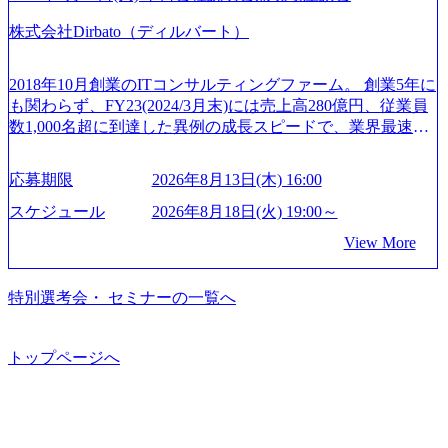
ッシュ休暇を取得できます。 【育児や子の看護、介護など
人インセンティブ＋チームインセンティブ 課長は部下を育
コンサルは終わり──コンサル業界の風雲児に聞く。“これ
の制度】 育児休暇： 対象：小学校1年修了時の3月31日まで
株式会社Dirbato（ディルバート）
成活躍させるためのナレッジシェアおよび丁寧なOJTを欠か
から”のコンサルの在り方 (https://www.businessinsider.jp/articl
の子を育てるすべての従業員※期間：通算3年間 短時間勤
さずにチームとして動く組織風土がある 2026年8月18日(火)
e/20250205-simplex-xspear/) Xspear Consultingがえるぼし認定
務： 対象：小学校卒業までの子を育てるすべての従業員 1
19:30～ 所要時間 : 約1時間 2026年8月13日(木) 16:00 ＼応募
を取得 (https://www.agara.co.jp/article/382811) シンプレクスと
2018年10月創業のITコンサルティングファーム。 創業5年に
日2時間15分まで、始業・終業時刻の繰り上げ・繰り下げが
意思不問・業界未経験歓迎！／ M&A承継機構のビジョンや
Xspear Consultingが、東京都港区の行政手続き100%デジタル
も関わらず、FY23(2024/3月末)には売上高280億円、従業員
可能 子の看護休暇： 子1人につき5日まで取得でき、1時間
業務内容、実際の働き方について詳しくお伝えするオンラ
化を支援 (https://www.afpbb.com/articles/-/3520247) 【未経験
数1,000名超に到達した異例の成長スピードで、業界最速と
単位で取得することも可能 家族看護休暇： 5日まで取得で
イン説明会を開催いたします。 M&A業界に興味があり、ま
者】 ・年収UPでのオファー ・ワンプールで様々なインダ
なる10期1,000億円に対して、現状では計画値を上回る事業
き、1時間単位で取得することも可能 【独身寮、住宅手当制
ずはどんな仕事か知りたい 転職を考えたばかりで、幅広く
ストリーやソリューションを裁量をもって経験できる ・上
成⻑を遂げている。 現在コンサルティングファームでは外
度など】 独身寮：富山事業所の近くに、白風寮と青風寮の2
応募期限
2026年8月13日(木) 16:00
業界の情報を集めたい 働くイメージを具体的に知りたい M
流工程、先端技術を学べる環境 【コンサルファーム経験
資も含めて売上高TOP10にランクインしている。 主力事業
つの寮があり、以下の入居基準を満たす方が入居可能で
&A業界にご興味がある方、転職を少しでもお考えの方はも
者】 ・専門領域に軸足を置きながら、他領域にもチャレン
はITコンサルティング。幅広い業界の大企業を中心に、IT
スケジュール
2026年8月18日(火) 19:00～
す。 ＜入居基準＞ ・満33歳までの独身者 ・自宅から勤務地
ちろん、情報収集をしたい方でも歓迎です。お気軽にご参
ジできる環境 ・タイトルアップでのオファー ・現職ファー
戦略策定等の上流工程から実装・運用定着まで一気通貫で
までの通勤総時間が2時間を超えること 住宅手当： 本社の
View More
加ください。 当日は、質疑応答のお時間もご用意しており
ムより高いオファー年収 ・実力主義でプロモーションでき
支援している。 他方、インキュベーション事業を手掛けて
近くには独身寮や社宅等が無いため、条件を満たす方には
ます。 是非、説明会にてお話できることを楽しみにしてお
る（ダブルスキップもあり） ・週に1度のアサインｍｔｇで
いるのも同社の特徴であり、 自社で新規事業開発も手掛け
住宅手当を支給します。 また、独身寮は男性のみの入居と
ります。 説明会後にアンケート回答をお願いいたします。
こまめに社員のキャリアについて検討してもらえる。結
つつ、複数社への出資～ハンズオン支援も行っている。 (参
特別選考会・ セミナーの一覧へ
なるため、入居基準を満たす女性には住宅手当を支給しま
オンライン(Google meets)
果、なりたいキャリアを反映できるｐｊにアサインしても
考) https://www.dirbato.co.jp/service/incubation.html (https://www.
す。 住宅手当は、一般賃貸物件を従業員が契約し、規程で
らえる ・シンプレクスというテクノロジーに強い部隊がい
dirbato.co.jp/service/incubation.html) 大手総合系コンサルティ
定める金額を会社が支払います。 その他： 採用時や転勤等
るため、エンジニアの視点からも協業しクライアントへ価
ングファームや、Slerなどから優秀層が多数ジョイン。 http
トップページへ
による引っ越し費用は、会社が負担します。 2026年8月18日
値提供できる ・デリバリー中心の案件もあればセールス中
s://storage.googleapis.com/our-vision-production.appspot.com/publi
(火) 19:00～20:00 2026年8月13日(木) 16:00 応募をご検討され
心の案件もあり、個々の裁量や得意領域に合わせた売り上
c/images/20240925205344_42693807-c7d5-418f-965b-3a03a5dd5
ている方を対象に、会社説明会を実施予定です。 ● 求人名
げの立て方を選べる ここ1年で社員数60名⇒100名超、売上
723_1200x559.webp 楽天グループ、SMBCグループ、NTT、
・【富山】半導体製造装置の生産エンジニア(製造・生産工
今期18億円⇒来期30億円（いずれも約170％アップ）と急成
良品計画、ファーストリテイリング等大手企業が中心顧客
程の管理業務) ※主任候補・リーダークラス ・【砺波】半