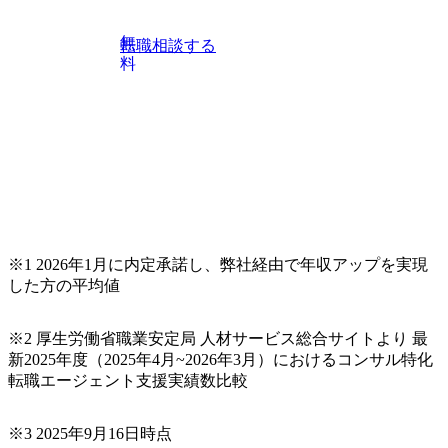
に、当日は現場コンサルタントとの座談会も開催します。
上位職のコンサルタントだけでなく、メンバークラスのコ
無
転職相談する
ンサルタントも登壇しますので、当社へ気になることや転
料
職後のご不安な事はその場でご質問いただけますので、ぜ
ひお聞きください！ ※過去の質問例)会社の強みや中長期の
方向性、コンサルタントとSEの違い、他コンサルファーム
との違い、今後のキャリアパス など。 会社説明＋座談会(1
9:00～20:00) ・書類免除でのご対応もしておりますので担当
リクルーターまでご相談下さい。 ・ご希望の方は、会社説
明会兼現場座談会実施後、カジュアル面談もしくは1次選考
の対応もさせて頂きますので担当リクルーターまでご相談
下さい。なお、当日はコンテンツに変更があること、ご了
承ください。 【服装・持ち物】 ・特になし カジュアルな服
※1 2026年1月に内定承諾し、弊社経由で年収アップを実現
装でご参加ください。 【募集ポジション】 ITコンサルタン
した方の平均値
ト(役職問わず) 【案件内容(一例)】 ・IT戦略立案/IT中長期
ロードマップ策定 ・全社クラウド基盤グランドデザイン策
※2 厚生労働省職業安定局 人材サービス総合サイトより 最
定 ・全社デジタルトランスフォーメーション企画構想 ・業
新2025年度（2025年4月~2026年3月）におけるコンサル特化
務/組織/システムの現状分析/RPA選定/導入/実装 ・プライベ
転職エージェント支援実績数比較
ート/パブリッククラウド導入 ・AI活用による業務効率化/
業務再構築 ・IoTを活用したデジタルワークスタイル変革案
企画 ・Disruptive Technologyを活用した新規事業の立案/推
※3 2025年9月16日時点