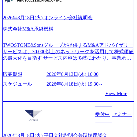
ngsTop 100企業にも選出されている。ITコンサルティング、
6b95cd599_1200x543.webp https://storage.googleapis.com/our-visi
開発、運用保守と言った全工程を行う「一気通貫体制」が
on-production.appspot.com/public/images/20260224131052_2abe7
特長 ビジネスへの深い理解を持つコンサルタントが集うXs
cb8-329e-4a45-a8f5-73d9728b2cd7_1200x486.webp https://storag
2026年8月18日(火) オンライン会社説明会
e.googleapis.com/our-vision-production.appspot.com/public/image
pearと、最先端テクノロジーに深い知見を持つシンプレクス
s/20260224131100_d8b3379f-6e64-4566-aea4-924f21977d35_120
社またはグループ会社との協力体制を築いている Xspear社
株式会社M&A承継機構
0x460.webp https://storage.googleapis.com/our-vision-production.a
はあくまでもコンサルティングファームであり、システム
ppspot.com/public/images/20260224131116_05d25aab-49d6-4429-
開発を担当することはない https://storage.googleapis.com/our-vi
810e-138e27965ee8_1200x386.webp グローバル人財育成を目
TWOSTONE&Sonsグループが提供するM&Aアドバイザリー
sion-production.appspot.com/public/images/20240925204111_caa9
的とした「語学研修」、効果的なプレゼンのポイントを掴
サービスは、30,000以上のネットワークを活用して株式価値
4e4b-6aae-45a6-a0ce-b98154c816a2_1153x543.webp メンバー情
み実践に強くなるための「プレゼン研修」、自社キャリア
の最大化を目指す サービス内容は多岐にわたり、事業承継
報 (https://www.xspear.co.jp/member/)一部抜粋 - 伊勢山 昇吾氏:
アドバイザーによる自身のキャリア構築をめざす「キャリ
コンサルティングやM&Aアドバイザリー、財務アドバイザ
ベイカレントにてIT戦略立案から実装支援を軸に、様々な
ア開発研修」などがある 生産現場を含む全部門でフレック
リーなどが含まれており、幅広いニーズに対応 譲渡企業に
業界で新規事業戦略、成長戦略、PMI推進、業務改革等の幅
スタイム制度を実施しており、月単位の決められた労働時
応募期限
2026年8月13日(木) 16:00
対しては完全成功報酬制を採用し、M&A以外の選択肢も尊
広いプロジェクトに従事 - 鈴木健仁氏：新卒でベイカレン
間の範囲内で、出社・退社の時刻を社員の自己裁量に委
重する姿勢を持ち、将来の株価成長を取り込むスキームの
トに入社し最年少ディレクターを経てXspearに参画 - 梶田
スケジュール
2026年8月18日(火) 19:30～
ね、ワークライフバランスを図りながら効率的に働くこと
構築や事業承継支援も行う TWOSTONE&SonsグループはM
威人氏：BCG出身。金融業界における戦略策定、DX戦略立
ができる 【休日】 土日祝休みの完全週休2日制 2025年度の
View More
&A業界のリーディングカンパニーであり、領域にこだわら
案、人事組織テーマに強みを持ち、メディア・エンタメ業
年間休日は125日（GW8日、夏季9日、年末年始9日） 有給
ず幅広い案件に携わりながら自己成長とキャリアの挑戦が
界においてはDX戦略立案、NFT等の新規事業立案を得意と
休暇は年間24日（4月1日入社の場合）で、入社日に付与さ
可能 M&Aセンター出身者3名がメインメンバーであり、経
する。 - 藏満 一馬氏：アクセンチュア出身。金融業界を中
れます。 年次有給休暇の残日数は、翌年度に繰り越すこと
受付中
セミナー
験豊富なアドバイザーと共に働くことで、M&Aや財務アド
心に、DX戦略策定、新規事業立案、組織変革、規制対応等
ができます。 慶弔休暇は、事由により取得可能日数は異な
バイザリーなどの専門知識を獲得し、キャリアを発展させ
の幅広いプロジェクトを主導する。 - 天野 善仁氏：19卒Pw
りますが、3～7日の連続休暇を取得できます。 リフレッシ
る機会が提供される 主担当成約で10件以上ある人は課長職
C出身。Xspear最年少シニアマネージャー 社員インタビュー
ュ休暇は、規程で定める勤続年数ごとに、連続5日のリフレ
となり、平均3000万～4000万の年収となる 内訳としては個
ページ (https://www.xspear.co.jp/career/interviews/) 戦略だけの
2026年8月18日(火) 平日会社説明会兼現場座談会