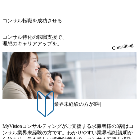
長中のファームである また、成長中ファームのため優秀な
直近では大阪万博のプロジェクトをAC、PwCとのコンペに
導体製造装置の生産エンジニア(製造・生産工程の管理業務)
上司の近くで働けるチャンスも多い(ボストン・コンサルテ
勝ち受注。 業務システム、ToC向けアプリ、セキュリティ
※主任候補・リーダークラス オンライン (Microsoft Teams)
ィング・グループ出身者等 (https://www.xspear.co.jp/member/ta
等万博に関するあらゆるIT関連業務をコンサルティングし
※顔出しは不要です。ご質問頂く際のみ、顔出ししていた
コンサル転職を成功させる
keto_kajita/)） 多様なメンバー、多様なプロジェクトによる
ている。 <u>ワンプール制</u>を取っており、業界の枠に縛
だければと存じます。
自己成長機会が多く、新たなチャレンジが可能 100名規模に
られず様々な案件にチャレンジ可能 専属の営業部隊がお
も関わらず、外資系戦略コンサルティングファームや総合
り、<u>営業活動に工数を割かれることなくデリバリーに注
コンサル特化の転職支援で、
系コンサルティングファームをはじめ、メーカー、ITベン
力可能</u> 従業員満足度を非常に重視しており、意にそぐ
理想のキャリアアップを。
Consulting
チャー、外資系金融機関など多彩な出自で構成されてお
わないプロジェクトにアサインされてしまった場合、半強
り、常に刺激を受けながらプロジェクトワークが可能 総合
制的に別のプロジェクトに異動することが可能。その結
コンサルティングファームの名の通り、全方位のクライア
果、<u>退職率も10%程度</u>(他社平均は2～30%程度) 残業
ントに対して様々なプロジェクトが存在しており、手を上
時間は<u>平均30時間程度。</u>バリューが出ていないから
げれば常に新しいテーマのチャレンジ機会を提供している
残業代をつけさせないといったことはしない DE&Iにおいて
（ワンプール制） そのため、全体の離職率10％以下、未経
は女性活用や外国人/高齢者/障碍者などさまざまなバックグ
験3年未満の離職率は0％と驚異の定着率を誇る 大手ファー
ラウンドを持つメンバーの働く環境を整えている SDGsの推
ムと同水準以上の報酬制度であり、ファーム経験者の場合
進にも積極的で、プロボノ支援等を行っている 部活動も活
は、転職時報酬アップが基本 強く「個人」の成⾧を重視す
発で、多くのクラブが立ち上がっており、さまざまな役
業界未経験の方が8割
るカルチャーであり、昇進に枠もなく、今ならReadyになれ
職・所属・組織を超えて社員間のネットワーク形成・交流
ば上がれる環境となっている 安定した経営環境の下、コン
の場となっている <u>教育・研修プログラムが非常に充実</
サルティングファームの立ち上げフェーズに関わることが
u>しており、自己成長の機会も多い DirTuneという社内限定
MyVisionコンサルティングがご支援する求職者様の8割はコ
できる 豊富な経験を持つコンサル経験者の場合は、自らチ
番組があり、新卒紹介、会社の七不思議紹介等、規模が大
ンサル業界未経験の方です。わかりやすい業界/個社説明か
ームを立ち上げることが可能 裁量をもった営業活動、デリ
きくなっていく中で社員同士のつながりを広げる取り組み