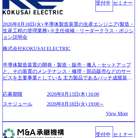
受付中
セミナー
通貫で提供するのが特徴（いわゆる総合コンサルティング
ファーム） 社名の由来は”DXエリアにSpir（槍）を指して
切り開く””simplexないでは金融以外の領域にX（クロス）し
ていく”という位置づけ 一昔前は金融が強い企業として認知
2026年8月18日(火) 半導体製造装置の生産エンジニア(製造・
されていたが、現在金融の売上割合は全体の3割。現在はTo
生産工程の管理業務) ※主任候補・リーダークラス・ポジシ
C事業を始め、パブリック、製造業、通信、エンタメ、教
ョン説明会
育、保健など幅広く強みのあるファーム。 ワンプール制で
株式会社KOKUSAI ELECTRIC
はあるが、社員の興味のある分野やスキルを活用したいな
どの希望は考慮してのアサイン。 そのため、専門性を身に
着けたい方でも幅広に経験を積みたい方でも、キャリア形
半導体製造装置の開発・製造・販売・搬入・セットアップ
成が柔軟に可能な環境である。 https://storage.googleapis.com/
と、その装置のメンテナンス・修理・部品販売などのサー
our-vision-production.appspot.com/public/images/20240925204135
ビスを主要事業としている 主力製品であるバッチ成膜装置
_93b1bff3-f71c-4bc9-8bd9-72a8a4826007_1200x554.webp https://
は、世界中の半導体デバイスメーカーから高く評価され、
storage.googleapis.com/our-vision-production.appspot.com/public/i
世界トップクラスのシェアを有している 技術と対話を通じ
mages/20250502152751_46c65543-87ef-4e86-a85a-8649e1c532f9
応募期限
2026年8月13日(木) 16:00
て未来を創造し、社会課題の解決に貢献することを目指し
_956x512.webp https://storage.googleapis.com/our-vision-producti
on.appspot.com/public/images/20250502152804_ba6aaa1a-9ffc-4f
ている Mission:私たちの技術/私たちの対話 Vision:夢を未来
スケジュール
2026年8月18日(火) 19:00～
2a-9b40-06fff8ee19af_961x517.webp https://storage.googleapis.co
につなぐベストパートナー Value:私たちの技術/私たちの対
View More
m/our-vision-production.appspot.com/public/images/202505021528
話 IoT社会の浸透、AIの加速等により半導体需要は世界中で
31_721b100c-62c9-4258-aa0e-97182898115f_960x510.webp シ
急伸長しており、それに伴い半導体製造装置の需要も伸長
ンプレクス社は、FinTech領域に強みを持つITコンサルティ
中 https://storage.googleapis.com/our-vision-production.appspot.co
ング会社で、NRI、NTTDATAと同じく世界のFinTech Ranki
受付中
セミナー
m/public/images/20260224131045_0fee4978-bb25-43a7-a367-542