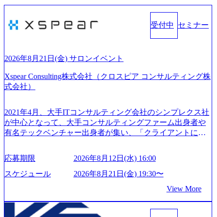
受付中
セミナー
2026年8月21日(金) サロンイベント
Xspear Consulting株式会社（クロスピア コンサルティング株
式会社）
2021年4月、大手ITコンサルティング会社のシンプレクス社
が中心となって、大手コンサルティングファーム出身者や
有名テックベンチャー出身者が集い、「クライアントにと
って真のデジタルトランスフォーメーションを創造した
い」という想いの下で立ち上げた新鋭ファーム テクノロジ
応募期限
2026年8月12日(水) 16:00
ーがビジネスの成功に大きな影響力を持つDX時代におい
て、20年以上にわたってFintech業界を中心に最先端テクノ
スケジュール
2026年8月21日(金) 19:30〜
ロジーを提供してきたシンプレクスのノウハウを活かしつ
View More
つ、あらゆる業種・業界のクライアントの企業価値の最大
化を支援するために、戦略策定、組織改革、人材育成、業
務改善、実行支援などのコンサルティングサービスを一気