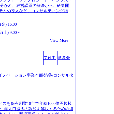
ソング」「テクノロジー」「インダスト
仮説構築や施策立案、クライアントの上位層
年以上の方はGAB受検免除、書類選考の
に分かれ、経営課題の解決から、研究開
パーの作成などを担当。 ● 裁量権 弊社は
している方へ1day選考会当日のご案内を
ステムの導入など、コンサルティング領域
れるフェーズにあります。 事業・組織を拡
ル化により既存事業では成長戦略を描く事
提供まで一貫して支援する総合系・IT系
がスケールしていく過程を体感できま
ため、新規事業立案や既存事業のトラン
に良質な顧客基盤を築いており、Fortu
も大手役員の方へのセールスにも参加でき
金) 16:00
ティングサポートいたします。 (1)既存
業をクライアントとして抱えている 手掛けたプロ
ェクト体制を作っていくことも可能です。
「経営戦略」等のコンサルティング支援
おけるグローバル化」「資生堂グループ
(土) 9:00～
ンサルティング事業以外にもSaaSプロダ
5社をターゲットとし、特にCXOクラスか
トウッドの製品開発」など多岐にわたる コ
め、上記事業に携わることも可能です。
View More
スフォーメーション」の依頼を多数いた
DIと合弁会社「ARISE analytics」
がら自らプロダクト開発や自社の業務改
援を積極的に獲得しない」、弊社がプライムで
クス技術で新たなイノベーションを創出
● BIG4・アクセンチュアをはじめとした
ルティングを行います ＜プロジェクト一
用資料 (https://www.accentur
集まっています ● 平均年齢は35歳で、
のビジネスモデル検討支援 ・金融領域にお
受付中
選考会
-com/document-2/Accenture-Recruiting-Brochur
規ICT事業戦略策定支援 ・スマートシテ
.accenture.com/content/dam/accenture/f
海外事業拠点をシンガポールに設立し、グロー
及び実行支援 ・ロボティクスソリューシ
en-brochure.pdf#zoom=50) 社員発信のキャリアブ
制を構築しています 東京都中央区八重洲2
援 ※その他新規事業や既存デジタルトラ
logs/japan-careers-blog) 江川社長が語る「105点
ジタルイノベーション事業本部/渋谷/コンサルタ
ントラルタワー8階 受動喫煙対策 : 執務室内
マネージャー プロジェクトの管理者とし
l/gen/19/00604/021600008/) 規模拡大で成功する
選考を通過された方 ・すでに応募いただい
営を担う。プロジェクト設計から管理・
nd.jp/articles/-/346218) 大手広告代理
クノロジーコンサルタ
ョン、成果物の品質管理、メンバーの育
(https://markezine.jp/articl
合コンサルティングファームのITコンサル
 主要なプロジェクトの責任者として、マネ
コンサルタントへ。会社に入って、何が変わった？
 ● 戦略コンサルタント ・4年生大学卒
を担う。プロジェクト全体の品質管理
/post-288838) プラダ：ラグジュアリー製品のパーソナ
及び戦略ファームでの
ビスを保有創業18年で年商1000億円規模
レーニングを実施。 ● アソシエイトパ
/case-studies/song/prada-luxury-product-c
齢生産人口減少の課題を解決するための海
て、大規模/高難易度プロジェクトの統括
s://www.accenture.com/jp-ja/case-stud