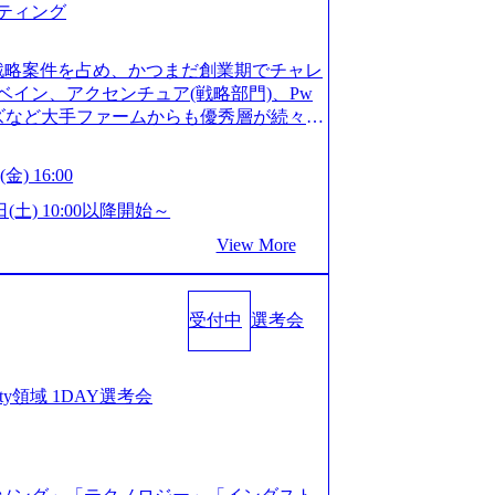
ティング
ってもご対応いただけるよう、候補者様
 ※1day選考会のご参加希望の方は、事
は1day選考会実施日の3日前まで)。 ※
戦略案件を占め、かつまだ創業期でチャレ
験3年以上の方はGAB受検免除、書類選考
イン、アクセンチュア(戦略部門)、Pw
格している方へ1day選考会当日のご案内
ンズなど大手ファームからも優秀層が続々ジ
バル化により既存事業では成長戦略を描く
ァーム。 事業会社機能へ携われる可能性
るため、新規事業立案や既存事業のトラ
など リモート比率99%、福岡や北海道在
金) 16:00
ルティングサポートいたします。 (1)既
ラスから 製造業、金融業、通信業界に強
た「経営戦略」等のコンサルティング支
く予定 インセンティブ支給という他社に
日(土) 10:00以降開始～
位5社をターゲットとし、特にCXOクラス
026年8月15日(土) 10:00以降開始～
View More
ンスフォーメーション」の依頼を多数い
限られておりますので、ご応募いただいてもご対応
支援を積極的に獲得しない」、弊社がプライム
ント未経験 or IT未経験と判断させてい
サルティングを行います ＜プロジェクト
ではなく通常選考でのご案内とさせていた
業のビジネスモデル検討支援 ・金融領域に
受付中
選考会
接で実施) ※面接終了しましたら、後日弊社
新規ICT事業戦略策定支援 ・スマートシ
だきます。 ● 一日で最終面接まで完了
援及び実行支援 ・ロボティクスソリュー
かなかった場合、後日面接や面談のお時間
支援 ※その他新規事業や既存デジタルト
条件面談それぞれ最大1時間を想定しており
curity領域 1DAY選考会
 コンサルタント プロジェクトにおける個
を共有させていただきます ・面接および条
業としては、仮説検証からクライアント
ご対応いただけるよう、候補者様のご予
おける課題/リスク管理などを担当。 ●
day選考会のご参加希望の方は、事前にGA
ンバーとしてプロジェクトの一領域を担
ay選考会実施日の3日前まで)。 ※ただ