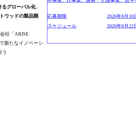
験2年以上 ● 求める人物像 ・高いコミュニ
外事業、IT事業、医療・介護事業、若手
管理・推進を担う。会社経営の観点から
ies/consulting/taisho-pharmace
トレンド・テーマや事例にキャッチアッ
業を展開する オールインハウスの組織
けるグローバル化
」
ーニング、ナレッジマネジメントを実施。
ンク：初のオンライン開催「SoftBank Wor
ジできる方 ・自らコンサル業界やクライアント動向を把握し、クライアントや自
どの人員調達できる 独立資本経営をとっており
の統括責任者を担う。主に業界/テーマ
トウッドの製品開
s://www.accenture.com/jp-ja/case-studie
応募期限
2026年8月10日
orage.googleapis.com/our-vision-production
社への提案などに積極的に関わることができる方 ・スケジューリン
保やマネジメント全般を担当。会社経営の
業省：事業者の申請手続きを電子化する
242d0de-3e54-4f03-b076-00318d5c0
け含む)など、ビジネスベーシックスキ
スケジュール
2026年8月22日
員 コンサルタントの総括責任者として
例を実現 (https://www.accenture.com/jp-ja/case-
明資料 (https://speakerdeck.com/leverages/lever
社「ARISE
のリレーションを発展・拡大させること
network)（公共サービス） カルビー：SA
ng-xiang-ke) 「働く人」「事業・
常に高く担保する責任を担う。 ● 裁量権 
ps://www.accenture.com/jp-ja/case-studie
技術で新たなイノベーシ
リアルを取り上げています！ (https://melev
いわれるフェーズにあります。 事業・
ービス） 世界49カ国に約73万人以上（2
大分県より「外国人留学生等受入環境整備事業委託業務
行う
や組織がスケールしていく過程を体感で
上の国の企業を顧客に売上641億ドルを誇
main/html/rd/p/000000612.0000
でも大手役員の方へのセールスにも参加
ており(会計系BIG4を上回る規模感)、
ム「NALYSYS」リリース (https://prtimes.jp/ma
ジェクト体制を作っていくことも可能です
ている、売上・従業員数共にこの8年間
YouTube（【公式】レバレジーズCh） (https://
はコンサルティング事業以外にもSaaS
今後も高い成長が見込まれる 多くの技
レジーズで活躍するメンバー紹介！〜 管理職種編 〜 (
るため、上記事業に携わることも可能で
ングに続いて日本国内2番目にSAP認定
h?v=RETwZKac2UI) レバレジーズで
しながら自らプロダクト開発や自社の業
特にIT領域に強みを持つ グローバルのポジションに自由に応募できる社内の転職
s://www.youtube.com/watch?v=
す) ● BIG4・アクセンチュアをはじ
ツール「キャリアズ・マーケットプレイ
りながら安定した事業を展開し、高い安定
多く集まっています ● 平均年齢は35歳で
引き留めを受けずに移動が可能である（異動
に1兆円を目指す日本にもなかなかない
ンダストリー・ソリューションで区切られ
取得率など約10項目を数値化すること
130%成長 https://storage.googleapis.com/our-v
事業拠点をシンガポールに設立し、グロ
成功した 18時以降の会議を原則禁止と
20251030164405_5c527843-d227-4df8-b86c-5
体制を構築しています 東京都中央区八重洲
ハラスメント抑止に向けた研修の拡充、
googleapis.com/our-vision-production.apps
セントラルタワー8階 受動喫煙対策 : 執
進する 育休取得率は男性65%、女性10
f6-0539-4887-84d7-34c8d8544226_
選考通過後に、GAB試験に合格している方
管理職率も21.8%（2023年12月時点）と
上もの新規事業を立ち上げているため様