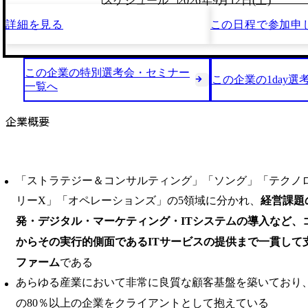
スケジュール
2026年9月12日(土)
詳細を見る
この日程で
参加申
この企業の特別選考会・セミナー
この企業の1day選
一覧へ
企業概要
「ストラテジー＆コンサルティング」「ソング」「テクノ
リーX」「オペレーションズ」の5領域に分かれ、
経営課題
発・デジタル・マーケティング・ITシステムの導入など、
からその実行的側面であるITサービスの提供まで一貫して
ファーム
である
あらゆる産業において非常に良質な顧客基盤を築いており、Fortune
の80％以上の企業をクライアントとして抱えている