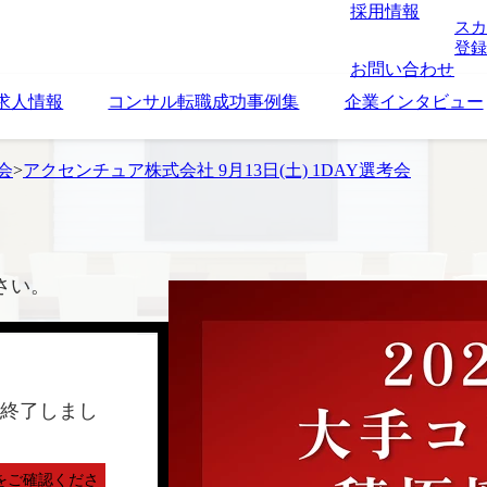
採用情報
スカ
登録
お問い合わせ
求人情報
コンサル転職成功事例集
企業インタビュー
考会
>
アクセンチュア株式会社 9月13日(土) 1DAY選考会
さい。
終了しまし
をご確認くださ