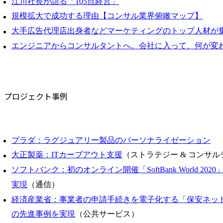
江川社長が語る「105点経営」
規模拡大で成功する理由【コンサル業界俯瞰マップ】
大手広告代理店出身者などマーケティングのトップ人材が
エンジニアからコンサルタントへ。会社に入って、何が変
プロジェクト事例
プラダ：ラグジュアリー製品のパーソナライゼーション
大正製薬：ITカーブアウト支援
（ストラテジー & コンサ
ソフトバンク：初のオンライン開催「SoftBank World 20
実現
（通信）
経済産業省：事業者の申請手続きを電子化する「保安ネッ
の先進事例を実現
（公共サービス）