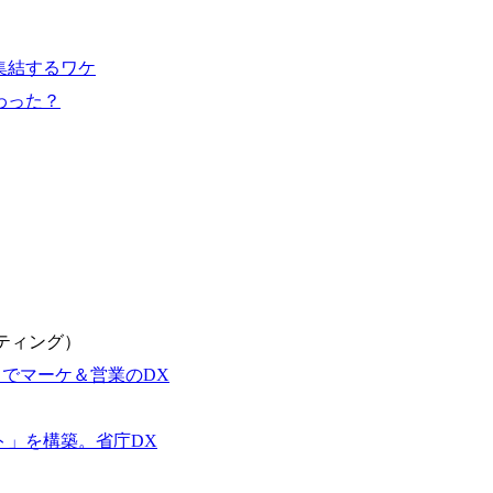
生大学卒業に限る ・大手総合コンサルテ
日(土) 9:00～19:30頃 ※選考会参加人数に
が活発であり、多様なスキルを1社で身
るコンサルティング経験5年以上 ● 戦略
DTE ① MRS-IMS(旧ITXO-IMS) ② TS&T(旧T
かする「オールインハウス」型の組織体
以下のいずれかの実務経験を有する方 
kuoka ⑥ AMS-PRD ⑦ AMS-H&PS オンラ
主体的かつ柔軟なキャリア形成が可能。 https://stora
集結するワケ
ィング経験2年以上 - BIG4のStrat
uction.appspot.com/public/images/2025103
上 ● 求める人物像 ・高いコミュニケーション能
88_1200x698.webp ## 働き方／
わった？
ド・テーマや事例にキャッチアップし、
り、 働き甲斐のあるランキング、新卒注
る方 ・自らコンサル業界やクライアン
であり株主からの圧力がないため事業創
提案などに積極的に関わることができる方 ・スケジューリング(優先順位付
て長期的な成長を若手に任せられる環境
む)など、ビジネスベーシックスキルが
重視するため出社勤務。1日の労働時間平均9
年間データ、エンジニア組織） 2026年8月22日(
日(月) 16:00 ※応募者が定員を上回
ていただきます。ご了承ください。 ● 当日
説明会終了後、随時ご案内) ※全てリモ
別に当日の面接案内をお送りいたします
適性検査をご受検いただきます。 ● 詳
ルティング）
ションサーチになります。 ご経験やス
下のいずれかの役割でご活躍いただきま
20」でマーケ＆営業のDX
用となります。 ※案件によっては客先に
サルタント＞ Webアプリケーション、S
ト」を構築。省庁DX
ー・スタートアップ企業に対する課題解
規模基幹システムにおける最上流のPoC
メント支援までを一気通貫で担当していま