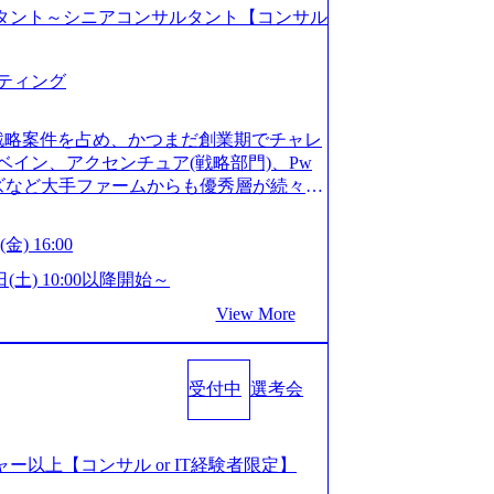
コンサルタント～シニアコンサルタント【コンサル
ティング
戦略案件を占め、かつまだ創業期でチャレ
イン、アクセンチュア(戦略部門)、Pw
ンズなど大手ファームからも優秀層が続々ジ
ァーム。 事業会社機能へ携われる可能性
など リモート比率99%、福岡や北海道在
金) 16:00
ラスから 製造業、金融業、通信業界に強
く予定 インセンティブ支給という他社に
日(土) 10:00以降開始～
026年8月15日(土) 10:00以降開始～
View More
限られておりますので、ご応募いただいてもご対応
サルタント未経験 or IT未経験と判断さ
dayではなく通常選考でのご案内とさせ
受付中
選考会
度の面接で実施) ※面接終了しましたら、後
ていただきます。 ● 一日で最終面接ま
断がつかなかった場合、後日面接や面談の
面接、条件面談それぞれ最大1時間を想定し
ージャー以上【コンサル or IT経験者限定】
URLを共有させていただきます ・面接お