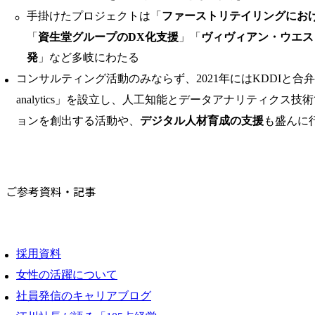
手掛けたプロジェクトは「
ファーストリテイリングにお
「
資生堂グループのDX化支援
」「
ヴィヴィアン・ウエス
発
」など多岐にわたる
コンサルティング活動のみならず、2021年にはKDDIと合弁会
analytics」を設立し、人工知能とデータアナリティクス
ョンを創出する活動や、
デジタル人材育成の支援
も盛んに
ご参考資料・記事
採用資料
女性の活躍について
社員発信のキャリアブログ