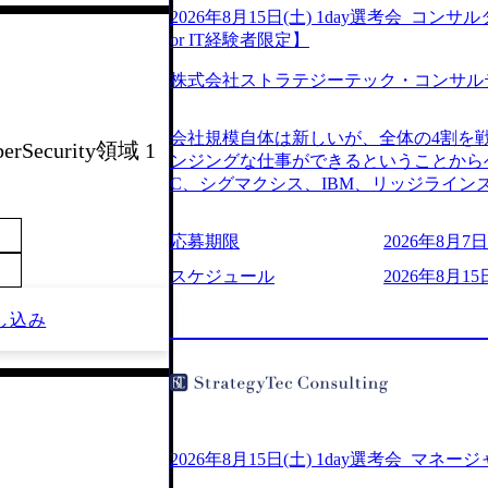
2026年8月15日(土) 1day選考会_
or IT経験者限定】
株式会社ストラテジーテック・コンサル
会社規模自体は新しいが、全体の4割を
erSecurity領域 1
ンジングな仕事ができるということからベ
C、シグマクシス、IBM、リッジライ
ョインするピュアな戦略を伸ばす新興フ
※SaaSプロダクト、地方創生、メディア
応募期限
2026年8月7日(
中者もいて働きやすい環境※コンサルク
みがあり、ヘルスケアな業界は広げてい
スケジュール
2026年8月15
はない制度 ワンプール制を敷く、柔軟な組織 2
し込み
2026年8月7日(金) 16:00 ※枠が
できない可能性がございます ※弊社がコン
せていただいたご応募者様については、1
ていただきます ● 面接(1次・最終を一
日弊社担当者より結果についてご連絡させ
で完了する選考会となります 内定の判
お時間をいただく場合がございます ● 
2026年8月15日(土) 1day選考会_マネ
ております ・実施前日までに日程および