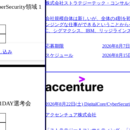
株式会社ストラテジーテック・コンサル
よび条件面談ともに、どの時間開始とな
erSecurity領域 1
のご予定をご都合いただけますと幸いです
前にGAB試験を受検いただきます(受験期限
会社規模自体は新しいが、全体の4割を
ただし、30代以上のコンサルファーム経
ンジングな仕事ができるということからベ
のみ。 書類選考通過後に、GAB試験に合
C、シグマクシス、IBM、リッジライ
をさせていただきます。 急速なグロー
ョインするピュアな戦略を伸ばす新興フ
事が困難になった大手企業をサポートす
※SaaSプロダクト、地方創生、メディア
応募期限
2026年8月7日(
ンスフォーメーション戦略を中心にコンサ
中者もいて働きやすい環境※コンサルク
し込み
存または新規大手事業会社から依頼され
みがあり、ヘルスケアな業界は広げてい
スケジュール
2026年8月15
援を行います。クライアントは各業界上
はない制度 ワンプール制を敷く、柔軟な組織 2
から「新規事業戦略」「既存事業のトラ
2026年8月7日(金) 16:00 ※枠が
ただいています。 (2)「SIerやPMO
できない可能性がございます ※コンサルタ
である「戦略」案件をメインとしたコン
ただいたご応募者様については、1day
一部抜粋＞ ・海外事業(新規・既存)事
だきます ● 面接(1次・最終を一度の面
おけるAIを活用した事業戦略検討支援 ・
担当者より結果についてご連絡させていた
ティ領域における地域活性アプリ企画支
する選考会となります 内定の判断がつ
ションを活用した事業戦略策定及び営業
週末1DAY選考会
をいただく場合がございます ● 面接、
2026年8月22日(土) DigitalCore/CyberSe
ランスフォーメーションの案件が多数 ●
ます ・実施前日までに日程およびURL
人のタスク管理及び遂行を担う。主な作
アクセンチュア株式会社
件面談ともに、どの時間開始となっても
向け資料のドラフト作成、プロジェクトに
定をご都合いただけますと幸いです ※1
シニアコンサルタント プロジェクトメ
B試験を受検いただきます(受験期限は1d