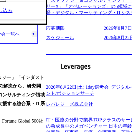
「ストラテジー＆コンサルティング」「
う。主な作業としては、As-Is分析、
し、30代以上のコンサルファーム経験3
リーX」「オペレーションズ」の5領域
向けの報告資料・ディスカッションペ ー
し込み
み。 書類選考通過後に、GAB試験に合格
発・デジタル・マーケティング・ITシ
2019年11月に設立され、成長期といわ
させていただきます。 急速なグローバ
からその実行的側面であるITサービスの
大していく時期のため、メンバーや組織
が困難になった大手企業をサポートする
ファームである あらゆる産業において非常
す。 また、希望者はパートナー以外で
応募期限
2026年8月7日(
スフォーメーション戦略を中心にコンサル
ne Global 500社の80％以上の企
る環境です。 自ら案件を取り、プロジ
考会一覧へ
または新規大手事業会社から依頼された
ジェクトは「ファーストリテイリングに
スケジュール
2026年8月22日
● 事業会社機能にも携われる 弊社にはコ
を行います。クライアントは各業界上位
のDX化支援」「ヴィヴィアン・ウエス
クト・メディア・地方創生事業があるた
ら「新規事業戦略」「既存事業のトラン
ンサルティング活動のみならず、2021年にはKD
コンサルタントとしての経験を活かしな
だいています。 (2)「SIerやPMO支
を設立し、人工知能とデータアナリティ
善ができます。(希望者のみとなります) 
ある「戦略」案件をメインとしたコンサ
する活動や、デジタル人材育成の支援も盛んに行う 採
大手外資系コンサルファーム出身者が多く
部抜粋＞ ・海外事業(新規・既存)事業
e.com/content/dam/accenture/final/accenture
幅広い年齢の方が活躍しています ● インダストリー・ソリューションで区切られ
けるAIを活用した事業戦略検討支援 ・新
e.pdf#zoom=50) 女性の活躍について (https://www
ていない組織です(ワンプール制) ● 
ロジー」「インダスト
ィ領域における地域活性アプリ企画支援
inal/careers/corporate/document/wom
バル案件に対応するコンサルティング体
ョンを活用した事業戦略策定及び営業支
ログ (https://www.accenture.com/jp-ja/b
の解決から、研究開
2026年8月22日(土) 1day選考会_デ
-2-1 東京ミッドタウン八重洲 八重洲セ
ンスフォーメーションの案件が多数 ● 
経営」 (https://business.nikkei.com/atc
ント/ポジションサーチ
コンサルティング領域
禁煙、ビル内喫煙室あり WEB ・書類
て、プロジェクト・メンバーの管理・運
理由【コンサル業界俯瞰マップ】 (https://diamo
ている方で、書類選考を通過し面接・面談未実施の方 ● テ
推進、クライアントとのコミュニケーシ
支援する総合系・IT系
レバレジーズ株式会社
店出身者などマーケティングのトップ人材が集結するワケ 
ント ・4年生大学卒業に限る ・大手総
成などを担当。 ● シニアマネージャー
e/detail/45446) エンジニアから
部門におけるコンサルティング経験5年以上
ージャーの管理、及びプロジェクト推進
(https://www.businessinsider.jp
業に限る ・以下のいずれかの実務経験を有する方 - MBB
IT・医療の分野で業界TOPクラスのサー
 Global 500社
や、会社経営の観点から提案活動、社内ト
ライゼーション (https://www.accenture.com/jp-ja
コンサルティング経験2年以上 - BIG4のStrategy部門におけるコンサルティング経
の急成長中のメガベンチャー 日本の年
ートナー 主要クライアントの責任者とし
ustomization) 大正製薬：ITカーブアウト支援 (http