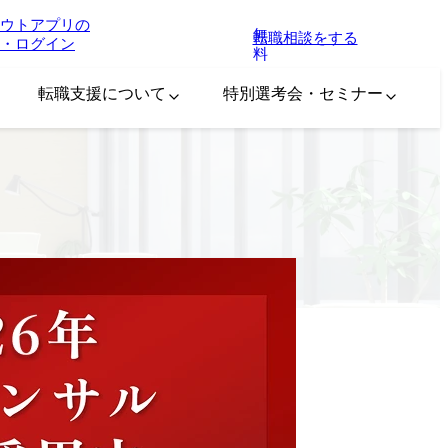
ウトアプリの
無
転職相談をする
・ログイン
料
転職支援について
特別選考会・セミナー