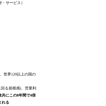
財・サービス）
を活用し、顧客の業務革新と効率化の実現に
を深くヒアリングし、企画構想からアジ
貫で推進していただきます。 プロジェ
定義からテストまでの一連の工程におけ
析、顧客ヒアリング、戦略策定、技術選
す。 ＜SE＞ 参画いただく案件はプラ
発～テスト～リリース・リリース後対応
画当初はご経験に応じたフェーズからご
ポートしつつ、徐々に対応範囲を広げてい
的な品質向上を目的とし、プロジェクト
ただきます。 課題選定から顧客への企
していただきます。 アジャイル開発を
ながら改善サイクルを回すため、ご自身
く、高い貢献度を実感できます。 ● 勤務地 東京都渋谷区渋谷3丁目6-7 渋谷
ワー 事業所内禁煙(入居する施設に喫煙
し、世界120以上の国の
の喫煙を全面的に禁止 ・禁煙サポート制度
れかのご経験をお持ちの方 ・システム・
上回る規模感)、営業利
義～基本設計など上流経験2年以上 ・PM
詳細設計までのいずれかの上流工程の経
数共にこの8年間で4倍
験 ・お客様との折衝経験、交渉経験 ・
まれる
組まれたご経験 ・アジャイル/スクラムへ