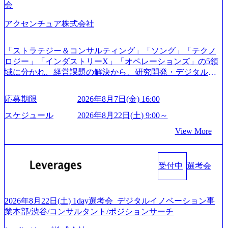
「経営戦略」等のコンサルティング支援を行います。クラ
とさせていただきます ● 面接(1次・最終を一度の面接で実
会
イアントは各業界上位5社をターゲットとし、特にCXOクラ
施) ※面接終了しましたら、後日弊社担当者より結果につい
スから「新規事業戦略」「既存事業のトランスフォーメー
アクセンチュア株式会社
てご連絡させていただきます。 ● 一日で最終面接まで完了
ション」の依頼を多数いただいています。 (2)「SIerやPMO
する選考会となります 内定の判断がつかなかった場合、後
支援を積極的に獲得しない」、弊社がプライムである「戦
日面接や面談のお時間をいただく場合がございます ● 面
「ストラテジー＆コンサルティング」「ソング」「テクノ
略」案件をメインとしたコンサルティングを行います ＜プ
接、条件面談それぞれ最大1時間を想定しております ・実施
ロジー」「インダストリーX」「オペレーションズ」の5領
ロジェクト一部抜粋＞ ・海外事業(新規・既存)事業のビジ
前日までに日程およびURLを共有させていただきます ・面
域に分かれ、経営課題の解決から、研究開発・デジタル・
ネスモデル検討支援 ・金融領域におけるAIを活用した事業
接および条件面談ともに、どの時間開始となってもご対応
マーケティング・ITシステムの導入など、コンサルティン
戦略検討支援 ・新規ICT事業戦略策定支援 ・スマートシテ
いただけるよう、候補者様のご予定をご都合いただけます
グ領域からその実行的側面であるITサービスの提供まで一
ィ領域における地域活性アプリ企画支援及び実行支援 ・ロ
応募期限
2026年8月7日(金) 16:00
と幸いです ※1day選考会のご参加希望の方は、事前にGAB
貫して支援する総合系・IT系ファームである あらゆる産業
ボティクスソリューションを活用した事業戦略策定及び営
試験を受検いただきます(受験期限は1day選考会実施日の3日
において非常に良質な顧客基盤を築いており、Fortune Globa
スケジュール
2026年8月22日(土) 9:00～
業支援 ※その他新規事業や既存デジタルトランスフォーメ
前まで)。 ※ただし、30代以上のコンサルファーム経験3年
l 500社の80％以上の企業をクライアントとして抱えている
ーションの案件が多数 ● コンサルタント プロジェクトにお
View More
以上の方はGAB受検免除、書類選考のみ。 書類選考通過後
手掛けたプロジェクトは「ファーストリテイリングにおけ
ける個人のタスク管理及び遂行を担う。主な作業として
に、GAB試験に合格している方へ1day選考会当日のご案内
るグローバル化」「資生堂グループのDX化支援」「ヴィヴ
は、仮説検証からクライアント向け資料のドラフト作成、
をさせていただきます。 急速なグローバル化により既存事
ィアン・ウエストウッドの製品開発」など多岐にわたる コ
プロジェクトにおける課題/リスク管理などを担当。 ● シニ
業では成長戦略を描く事が困難になった大手企業をサポー
受付中
選考会
ンサルティング活動のみならず、2021年にはKDDIと合弁会
アコンサルタント プロジェクトメンバーとしてプロジェク
トするため、新規事業立案や既存事業のトランスフォーメ
社「ARISE analytics」を設立し、人工知能とデータアナリテ
トの一領域を担う。主な作業としては、As-Is分析、仮説構
ーション戦略を中心にコンサルティングサポートいたしま
ィクス技術で新たなイノベーションを創出する活動や、デ
築や施策立案、クライアントの上位層向けの報告資料・デ
す。 (1)既存または新規大手事業会社から依頼された「経営
ジタル人材育成の支援も盛んに行う 採用資料 (https://www.ac
2026年8月22日(土) 1day選考会_デジタルイノベーション事
ィスカッションペ ーパーの作成などを担当。 ● 裁量権 弊社
戦略」等のコンサルティング支援を行います。クライアン
centure.com/content/dam/accenture/final/accenture-com/document-
業本部/渋谷/コンサルタント/ポジションサーチ
は2019年11月に設立され、成長期といわれるフェーズにあ
トは各業界上位5社をターゲットとし、特にCXOクラスから
2/Accenture-Recruiting-Brochure.pdf#zoom=50) 女性の活躍につ
ります。 事業・組織を拡大していく時期のため、メンバー