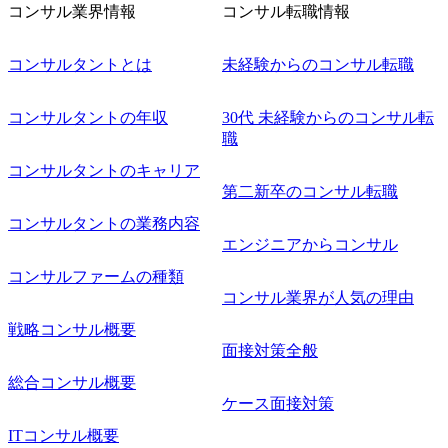
則により就業時間内の喫煙を全面的に禁止 ・禁煙サポート
コンサル業界情報
コンサル転職情報
制度あり オンライン ● 必須要件 以下いずれかのご経験をお
持ちの方 ・システム・ソフトウェア開発経験3年以上 ・要
コンサルタントとは
未経験からのコンサル転職
件定義～基本設計など上流経験2年以上 ・PMO経験2年以上
● 歓迎要件 ・要件定義から詳細設計までのいずれかの上流
工程の経験 ・サブリーダー以上のマネジメント経験 ・お客
コンサルタントの年収
30代 未経験からのコンサル転
様との折衝経験、交渉経験 ・組織課題に対して主体的に業
職
務改善に取り組まれたご経験 ・アジャイル/スクラムへの興
コンサルタントのキャリア
味関心 ● 求める人物像 ・リーダーシップが取れる方/一人称
で主体的に動ける方 ・年齢にこだわらず、アドバイスを素
第二新卒のコンサル転職
直に受け取れる方 ・推進力のある方
コンサルタントの業務内容
エンジニアからコンサル
コンサルファームの種類
コンサル業界が人気の理由
戦略コンサル概要
面接対策全般
総合コンサル概要
ケース面接対策
ITコンサル概要