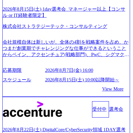
弊社がコンサルタント未経験 or IT未経験と判断させていた
だいたご応募者様については、1dayではなく通常選考での
2026年8月15日(土) 1day選考会_マネージャー以上【コンサ
ご案内とさせていただきます ● 面接(1次・最終を一度の面
ル or IT経験者限定】
接で実施) ※面接終了しましたら、後日弊社担当者より結果
株式会社ストラテジーテック・コンサルティング
についてご連絡させていただきます。 ● 一日で最終面接ま
で完了する選考会となります 内定の判断がつかなかった場
合、後日面接や面談のお時間をいただく場合がございます
会社規模自体は新しいが、全体の4割を戦略案件を占め、か
● 面接、条件面談それぞれ最大1時間を想定しております ・
つまだ創業期でチャレンジングな仕事ができるということ
実施前日までに日程およびURLを共有させていただきます
からベイン、アクセンチュア(戦略部門)、PwC、シグマクシ
・面接および条件面談ともに、どの時間開始となってもご
ス、IBM、リッジラインズなど大手ファームからも優秀層
対応いただけるよう、候補者様のご予定をご都合いただけ
が続々ジョインするピュアな戦略を伸ばす新興ファーム。
応募期限
2026年8月7日(金) 16:00
ますと幸いです ※1day選考会のご参加希望の方は、事前に
事業会社機能へ携われる可能性※SaaSプロダクト、地方創
GAB試験を受検いただきます(受験期限は1day選考会実施日
生、メディアなど リモート比率99%、福岡や北海道在中者
スケジュール
2026年8月15日(土) 10:00以降開始～
の3日前まで)。 ※ただし、30代以上のコンサルファーム経
もいて働きやすい環境※コンサルクラスから 製造業、金融
View More
験3年以上の方はGAB受検免除、書類選考のみ。 書類選考
業、通信業界に強みがあり、ヘルスケアな業界は広げてい
通過後に、GAB試験に合格している方へ1day選考会当日の
く予定 インセンティブ支給という他社にはない制度 ワンプ
ご案内をさせていただきます。 急速なグローバル化により
ール制を敷く、柔軟な組織 2026年8月15日(土) 10:00以降開
既存事業では成長戦略を描く事が困難になった大手企業を
受付中
選考会
始～ 2026年8月7日(金) 16:00 ※枠が限られておりますので、
サポートするため、新規事業立案や既存事業のトランスフ
ご応募いただいてもご対応できない可能性がございます ※
ォーメーション戦略を中心にコンサルティングサポートい
コンサルタント未経験 or IT未経験と判断させていただいた
たします。 (1)既存または新規大手事業会社から依頼された
ご応募者様については、1dayではなく通常選考でのご案内
2026年8月22日(土) DigitalCore/CyberSecurity領域 1DAY選考