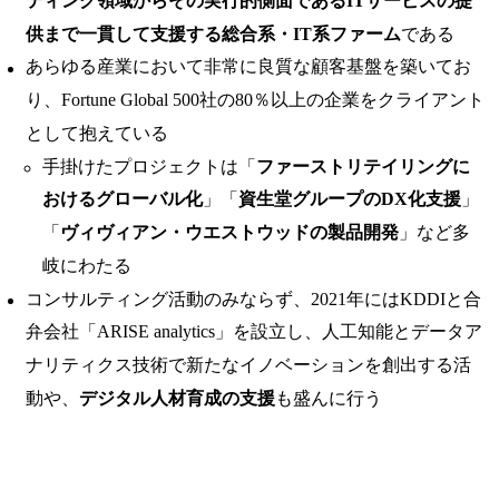
ティング領域からその実行的側面であるITサービスの提
供まで一貫して支援する総合系・IT系ファーム
である
あらゆる産業において非常に良質な顧客基盤を築いてお
り、Fortune Global 500社の80％以上の企業をクライアント
として抱えている
手掛けたプロジェクトは「
ファーストリテイリングに
おけるグローバル化
」「
資生堂グループのDX化支援
」
「
ヴィヴィアン・ウエストウッドの製品開発
」など多
岐にわたる
コンサルティング活動のみならず、2021年にはKDDIと合
弁会社「ARISE analytics」を設立し、人工知能とデータア
ナリティクス技術で新たなイノベーションを創出する活
動や、
デジタル人材育成の支援
も盛んに行う