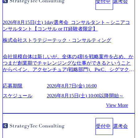
受付中
選考会
2026年8月15日(土) 1day選考会_コンサルタント～シニアコ
ンサルタント【コンサル or IT経験者限定】
株式会社ストラテジーテック・コンサルティング
会社規模自体は新しいが、全体の4割を戦略案件を占め、か
つまだ創業期でチャレンジングな仕事ができるということ
からベイン、アクセンチュア(戦略部門)、PwC、シグマクシ
ス、IBM、リッジラインズなど大手ファームからも優秀層
が続々ジョインするピュアな戦略を伸ばす新興ファーム。
応募期限
2026年8月7日(金) 16:00
事業会社機能へ携われる可能性※SaaSプロダクト、地方創
生、メディアなど リモート比率99%、福岡や北海道在中者
スケジュール
2026年8月15日(土) 10:00以降開始～
もいて働きやすい環境※コンサルクラスから 製造業、金融
View More
業、通信業界に強みがあり、ヘルスケアな業界は広げてい
く予定 インセンティブ支給という他社にはない制度 ワンプ
ール制を敷く、柔軟な組織 2026年8月15日(土) 10:00以降開
受付中
選考会
始～ 2026年8月7日(金) 16:00 ※枠が限られておりますので、
ご応募いただいてもご対応できない可能性がございます ※