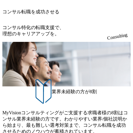
略コンサルタント ・4年生大学卒業に限る ・以下のいずれ
se-studies/consumer-goods-services/calbee)（消費財・サービ
アントの統括責任者を担う。主に業界/テーマの有識者とし
管理職種編 〜 (https://www.youtube.com/watch?v=RETwZKac2
かの実務経験を有する方 - MBB及び戦略ファームでのコ
ス） 世界49カ国に約73万人以上（2024年5月時点）の社員を
てプロジェクト全体の品質担保やマネジメント全般を担
コンサル転職を成功させる
UI) レバレジーズで活躍するメンバー紹介！〜 営業職種編
ンサルティング経験2年以上 - BIG4のStrategy部門におけ
擁し、世界120以上の国の企業を顧客に売上641億ドルを誇
当。会社経営の観点から、統括管理を実施。 ● 執行役員 コ
〜 (https://www.youtube.com/watch?v=XJ7Eam0onXA) 創業以
るコンサルティング経験2年以上 ● 求める人物像 ・高いコ
る 日本では2.3万人以上の従業員を擁しており(会計系BIG4
ンサルタントの総括責任者として、プロジェクトに関わ
来黒字を維持し、急成長中でありながら安定した事業を展
コンサル特化の転職支援で、
ミュニケーション能力をお持ちの方 ・最新のトレンド・テ
を上回る規模感)、営業利益率も約15％と驚異的な数字とな
り、クライアントとのリレーションを発展・拡大させるこ
開し、高い安定性を持つ企業へと成長している 10年後に1兆
理想のキャリアアップを。
ーマや事例にキャッチアップし、バイタリティーを持って
っている、売上・従業員数共にこの8年間で4倍近くの成長
Consulting
とをミッションとする。自社へ提言の質を常に高く担保す
円を目指す日本にもなかなかないメガベンチャー。創業か
チャレンジできる方 ・自らコンサル業界やクライアント動
を遂げていることから、今後も高い成長が見込まれる 多く
る責任を担う。 ● 裁量権 弊社は2019年11月に設立され、成
ら黒字経営。年間130%成長 https://storage.googleapis.com/our-
向を把握し、クライアントや自社への提案などに積極的に
の技術者を抱えており、アビームコンサルティングに続い
長期といわれるフェーズにあります。 事業・組織を拡大し
vision-production.appspot.com/public/images/20251030164405_5c
関わることができる方 ・スケジューリング(優先順位付け含
て日本国内2番目にSAP認定コンサルタント制度の有資格者
ていく時期のため、メンバーや組織がスケールしていく過
527843-d227-4df8-b86c-5587f843fdf6_1200x471.webp https://stor
む)など、ビジネスベーシックスキルが習得できている方
数が多く、特にIT領域に強みを持つ グローバルのポジショ
age.googleapis.com/our-vision-production.appspot.com/public/imag
程を体感できます。 また、希望者はパートナー以外でも大
ンに自由に応募できる社内の転職ツール「キャリアズ・マ
es/20251030164946_dc0888f6-0539-4887-84d7-34c8d8544226_1
手役員の方へのセールスにも参加できる環境です。 自ら案
200x666.webp 年間100億円規模の投資の元、10以上もの新規
ーケットプレイス」が存在し、本ツールを活用で上司の引
件を取り、プロジェクト体制を作っていくことも可能で
事業を立ち上げているため様々な業界を経験することが可
き留めを受けずに移動が可能である（異動者は年間約1,000
す。 ● 事業会社機能にも携われる 弊社にはコンサルティン
能 社内転職が活発であり、多様なスキルを1社で身に着ける
名） 残業時間や有休取得率など約10項目を数値化すること
グ事業以外にもSaaSプロダクト・メディア・地方創生事業
ことが可能 事業開発・運用を内包かする「オールインハウ
で、実行前後で離職率を半減させることに成功した 18時以
業界未経験の方が8割
があるため、上記事業に携わることも可能です。コンサル
ス」型の組織体。社内スカウトや社内公募制度を用いて主
降の会議を原則禁止としているほか、在宅勤務制度の全社
タントとしての経験を活かしながら自らプロダクト開発や
体的かつ柔軟なキャリア形成が可能。 https://storage.googleap
展開、ハラスメント抑止に向けた研修の拡充、社外窓口設
自社の業務改善ができます。(希望者のみとなります) ● BIG
is.com/our-vision-production.appspot.com/public/images/20251030
置など徹底的な仕組み化を推進する 育休取得率は男性6
4・アクセンチュアをはじめとした大手外資系コンサルファ
MyVisionコンサルティングがご支援する求職者様の8割はコ
165942_70f09968-1b27-43e6-b849-1cd107c4f488_1200x698.web
5%、女性100%と全国平均を上回る実績を持ち、女性の管理
ーム出身者が多く集まっています ● 平均年齢は35歳で、幅
ンサル業界未経験の方です。わかりやすい業界/個社説明か
p ## 働き方／WLB／待遇 内装8億円超のかっこいいオフィ
職率も21.8%（2023年12月時点）とフレキシブルな働き方を
広い年齢の方が活躍しています ● インダストリー・ソリュ
ら始まり、最も難しい選考対策まで、コンサル転職を成功
スがあり、 働き甲斐のあるランキング、新卒注目ランキン
提供 2026年8月22日(土) 9:00～19:30頃 ※選考会参加人数に
ーションで区切られていない組織です(ワンプール制) ● 海外
させるためのノウハウが蓄積されています。
グ受賞歴多数 あえての未上場であり株主からの圧力がない