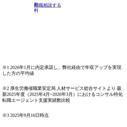
います。 生成AIなどの最新技術とシステムを活用し、顧客
無
転職相談する
の業務革新と効率化の実現に貢献します。 ＜PL/PM＞ 顧客
料
の要望を深くヒアリングし、企画構想からアジャイル開発
による開発支援までを一気通貫で推進していただきます。
プロジェクト提案・推進の中核として、企画・要件定義か
らテストまでの一連の工程における管理業務に加え、最上
流での現状分析、顧客ヒアリング、戦略策定、技術選定、
品質改善なども推進していただきます。 ＜SE＞ 参画いただ
く案件はプライム案件メインです。 要件定義～設計～開発
～テスト～リリース・リリース後対応まで一気通貫でご担
当いただきます。 参画当初はご経験に応じたフェーズから
※1 2026年1月に内定承諾し、弊社経由で年収アップを実現
ご担当いただき、当社の社員が業務面をサポートしつつ、
した方の平均値
徐々に対応範囲を広げていただきます。 ＜QAエンジニア＞
本質的な品質向上を目的とし、プロジェクトの上流(コンサ
ルティング領域)から参画いただきます。 課題選定から顧客
※2 厚生労働省職業安定局 人材サービス総合サイトより 最
への企画提案、そして実行までを一気通貫で支援していた
新2025年度（2025年4月~2026年3月）におけるコンサル特化
だきます。 アジャイル開発を通じて顧客の要望や提案を柔
転職エージェント支援実績数比較
軟に取り入れながら改善サイクルを回すため、ご自身の提
案がサービスに直接反映されやすく、高い貢献度を実感で
※3 2025年9月16日時点
きます。 ● 勤務地 東京都渋谷区渋谷3丁目6-7 渋谷金王タワ
ー 事業所内禁煙(入居する施設に喫煙専用室あり) ・就業規