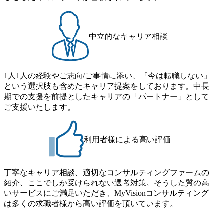
より変動 2026年8月7日(金) 16:00 参加予定DTE ① MRS-IMS
事業拠点をシンガポールに設立し、グローバル案件に対応
ため事業創造の自由度が高く、赤字事業でも投資して長期
(旧ITXO-IMS) ② TS&T(旧TS&A) ③ CyberSecurity ④ IES ⑤ I
するコンサルティング体制を構築しています 東京都中央区
的な成長を若手に任せられる環境 対面でのコミュニケーシ
TS-Fukuoka ⑥ AMS-PRD ⑦ AMS-H&PS オンライン (Teams)
八重洲2-2-1 東京ミッドタウン八重洲 八重洲セントラルタワ
ョンメリットを重視するため出社勤務。1日の労働時間平均
ー8階 受動喫煙対策 : 執務室内禁煙、ビル内喫煙室あり WE
中立的なキャリア相談
9.2時間、有休消化率81%(2024年度の年間データ、エンジニ
B 書類選考通過後に、GAB試験に合格している方 ● テクノ
ア組織） 2026年8月22日(土) 10:00～最長16:00 2026年8月10
ロジーコンサルタント ・4年生大学卒業に限る ・大手総合
日(月) 16:00 ※応募者が定員を上回る場合は、厳正なる審査
コンサルティングファームのITコンサル部門におけるコン
の上参加者を決定させていただきます。ご了承ください。
1人1人の経験やご志向/ご事情に添い、「今は転職しない」
サルティング経験5年以上 ● 戦略コンサルタント ・4年生大
● 当日の流れ 受付 → 会社説明会 → 面接(会社説明会終了
という選択肢も含めたキャリア提案をしております。中長
学卒業に限る ・以下のいずれかの実務経験を有する方
後、随時ご案内) ※全てリモートにて実施します。 ※参加
期での支援を前提としたキャリアの「パートナー」として
- MBB及び戦略ファームでのコンサルティング経験2年以
される方に個別に当日の面接案内をお送りいたします。 ※
ご支援いたします。
上 - BIG4のStrategy部門におけるコンサルティング経験2
通常の選考フローと異なり、事前に適性検査をご受検いた
年以上 ● 求める人物像 ・高いコミュニケーション能力をお
だきます。 ● 詳細 デジタルイノベーション事業部でのポジ
持ちの方 ・最新のトレンド・テーマや事例にキャッチアッ
ションサーチになります。 ご経験やスキル、そして適性や
プし、バイタリティーを持ってチャレンジできる方 ・自ら
利用者様による高い評価
志向性に合わせて、以下のいずれかの役割でご活躍いただ
コンサル業界やクライアント動向を把握し、クライアント
きます。 ※本求人はレバテック株式会社の雇用となりま
や自社への提案などに積極的に関わることができる方 ・ス
す。 ※案件によっては客先に出向いての作業も発生しま
ケジューリング(優先順位付け含む)など、ビジネスベーシッ
丁寧なキャリア相談、適切なコンサルティングファームの
す。 ＜ITコンサルタント＞ Webアプリケーション、SaaS系
クスキルが習得できている方
紹介、ここでしか受けられない選考対策。そうした質の高
の領域において、大手・ベンチャー・スタートアップ企業
いサービスにご満足いただき、MyVisionコンサルティング
に対する課題解決支援を行います。 直近の案件では、大規
は多くの求職者様から高い評価を頂いています。
模基幹システムにおける最上流のPoC(概念実証)支援から構
想策定、開発マネジメント支援までを一気通貫で担当して