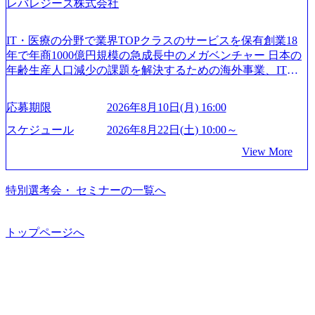
「新規事業戦略」「既存事業のトランスフォーメーショ
レバレジーズ株式会社
いて (https://www.accenture.com/content/dam/accenture/final/caree
や組織がスケールしていく過程を体感できます。 また、希
ン」の依頼を多数いただいています。 (2)「SIerやPMO支援
rs/corporate/document/women-brochure.pdf#zoom=50) 社員発信
望者はパートナー以外でも大手役員の方へのセールスにも
を積極的に獲得しない」、弊社がプライムである「戦略」
のキャリアブログ (https://www.accenture.com/jp-ja/blogs/japan-
参加できる環境です。 自ら案件を取り、プロジェクト体制
IT・医療の分野で業界TOPクラスのサービスを保有創業18
案件をメインとしたコンサルティングを行います ＜プロジ
careers-blog) 江川社長が語る「105点経営」 (https://business.ni
を作っていくことも可能です。 ● 事業会社機能にも携われ
年で年商1000億円規模の急成長中のメガベンチャー 日本の
ェクト一部抜粋＞ ・海外事業(新規・既存)事業のビジネス
kkei.com/atcl/gen/19/00604/021600008/) 規模拡大で成功する理
る 弊社にはコンサルティング事業以外にもSaaSプロダク
年齢生産人口減少の課題を解決するための海外事業、IT事
モデル検討支援 ・金融領域におけるAIを活用した事業戦略
由【コンサル業界俯瞰マップ】 (https://diamond.jp/articles/-/34
ト・メディア・地方創生事業があるため、上記事業に携わ
業、医療・介護事業、若手キャリア、新規事業といった40
検討支援 ・新規ICT事業戦略策定支援 ・スマートシティ領
6218) 大手広告代理店出身者などマーケティングのトップ人
ることも可能です。コンサルタントとしての経験を活かし
以上の事業を展開する オールインハウスの組織体制をとっ
域における地域活性アプリ企画支援及び実行支援 ・ロボテ
材が集結するワケ (https://markezine.jp/article/detail/45446) エン
応募期限
2026年8月10日(月) 16:00
ながら自らプロダクト開発や自社の業務改善ができます。
ており社内で新しい事業開発などの人員調達できる 独立資
ィクスソリューションを活用した事業戦略策定及び営業支
ジニアからコンサルタントへ。会社に入って、何が変わっ
(希望者のみとなります) ● BIG4・アクセンチュアをはじめ
本経営をとっており、事業創造の自由度が高い https://storag
スケジュール
2026年8月22日(土) 10:00～
援 ※その他新規事業や既存デジタルトランスフォーメーシ
た？ (https://www.businessinsider.jp/post-288838) プラダ：ラグ
e.googleapis.com/our-vision-production.appspot.com/public/image
とした大手外資系コンサルファーム出身者が多く集まって
ョンの案件が多数 ● マネージャー プロジェクトの管理者と
ジュアリー製品のパーソナライゼーション (https://www.acce
View More
s/20240925162633_7242d0de-3e54-4f03-b076-00318d5c0dff_120
います ● 平均年齢は35歳で、幅広い年齢の方が活躍してい
して、プロジェクト・メンバーの管理・運営を担う。プロ
nture.com/jp-ja/case-studies/song/prada-luxury-product-customizati
0x644.webp レバレジーズ株式会社 会社説明資料 (https://spea
ます ● インダストリー・ソリューションで区切られていな
ジェクト設計から管理・推進、クライアントとのコミュニ
on) 大正製薬：ITカーブアウト支援 (https://www.accenture.co
kerdeck.com/leverages/leverages-hui-she-shao-jie-zi-liao-zhong-tu-
い組織です(ワンプール制) ● 海外事業拠点をシンガポールに
特別選考会・ セミナーの一覧へ
ケーション、成果物の品質管理、メンバーの育成などを担
m/jp-ja/case-studies/consulting/taisho-pharmaceutical)（ストラテ
cai-yong-xiang-ke) 「働く人」「事業・サービス」「カルチャ
設立し、グローバル案件に対応するコンサルティング体制
当。 ● シニアマネージャー 主要なプロジェクトの責任者と
ジー & コンサルティング） ソフトバンク：初のオンライン
ー」など、レバレジーズのリアルを取り上げています！ (htt
を構築しています 東京都中央区八重洲2-2-1 東京ミッドタウ
して、マネージャーの管理、及びプロジェクト推進を担
開催「SoftBank World 2020」でマーケ＆営業のDX実現 (http
ps://melev.leverages.jp/) レバレジーズグローバル、大分県より
ン八重洲 八重洲セントラルタワー8階 受動喫煙対策 : 執務室
トップページへ
う。プロジェクト全体の品質管理や、会社経営の観点から
s://www.accenture.com/jp-ja/case-studies/communications-media/so
「外国人留学生等受入環境整備事業委託業務」を受託 (http
内禁煙、ビル内喫煙室あり WEB ・書類選考を通過された方
ftbank)（通信） 経済産業省：事業者の申請手続きを電子化
提案活動、社内トレーニングを実施。 ● アソシエイトパー
s://prtimes.jp/main/html/rd/p/000000612.000010591.html) レバレ
・すでに応募いただいている方で、書類選考を通過し面
する「保安ネット」を構築。省庁DXの先進事例を実現 (http
トナー 主要クライアントの責任者として、大規模/高難易度
ジーズ、モチベーション管理システム「NALYSYS」リリー
接・面談未実施の方 ● テクノロジーコンサルタント ・4年
s://www.accenture.com/jp-ja/case-studies/public-service/meti-indust
プロジェクトの統括管理・推進を担う。会社経営の観点か
ス (https://prtimes.jp/main/html/rd/p/000000622.000010591.html) Y
生大学卒業に限る ・大手総合コンサルティングファームのI
ry-safety-network)（公共サービス） カルビー：SAP HANAの
ら新規クライアント開拓や社内全体のトレーニング、ナレ
ouTube（【公式】レバレジーズCh） (https://www.youtube.co
Tコンサル部門におけるコンサルティング経験5年以上 ● 戦
導入で基幹システムを刷新 (https://www.accenture.com/jp-ja/ca
ッジマネジメントを実施。 ● パートナー 複数の主要クライ
m/@leveragesCh) レバレジーズで活躍するメンバー紹介！〜