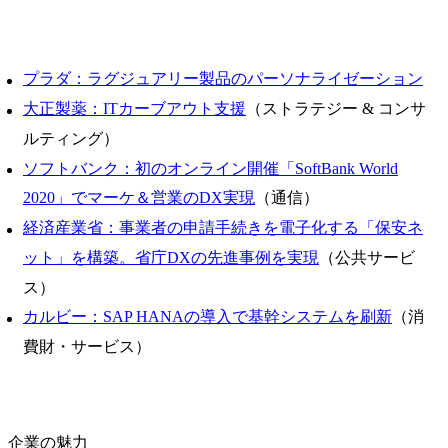
プラダ：ラグジュアリー製品のパーソナライゼーション
大正製薬：ITカーブアウト支援
（ストラテジー & コンサ
ルティング）
ソフトバンク：初のオンライン開催「SoftBank World
2020」でマーケ＆営業のDX実現
（通信）
経済産業省：事業者の申請手続きを電子化する「保安ネ
ット」を構築。省庁DXの先進事例を実現
（公共サービ
ス）
カルビー：SAP HANAの導入で基幹システムを刷新
（消
費財・サービス）
企業の魅力