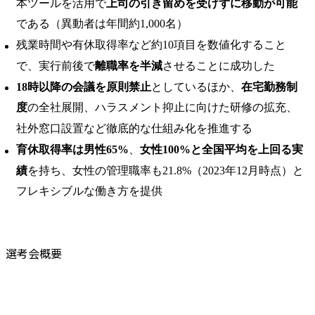
本ツールを活用で
上司の引き留めを受けずに移動が可能
である（異動者は年間約1,000名）
残業時間や有休取得率など約10項目を数値化すること
で、実行前後で
離職率を半減
させることに成功した
18時以降の会議を原則禁止
としているほか、
在宅勤務制
度
の全社展開、ハラスメント抑止に向けた研修の拡充、
社外窓口設置など徹底的な仕組み化を推進する
育休取得率は男性65%
、
女性100%と全国平均を上回る実
績
を持ち、女性の管理職率も21.8%（2023年12月時点）と
フレキシブルな働き方を提供
選考会概要