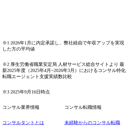
プロジェクト提案・推進の中核として、企画・要件定義か
らテストまでの一連の工程における管理業務に加え、最上
流での現状分析、顧客ヒアリング、戦略策定、技術選定、
品質改善なども推進していただきます。 ＜SE＞ 参画いただ
く案件はプライム案件メインです。 要件定義～設計～開発
～テスト～リリース・リリース後対応まで一気通貫でご担
当いただきます。 参画当初はご経験に応じたフェーズから
※1 2026年1月に内定承諾し、弊社経由で年収アップを実現
ご担当いただき、当社の社員が業務面をサポートしつつ、
した方の平均値
徐々に対応範囲を広げていただきます。 ＜QAエンジニア＞
本質的な品質向上を目的とし、プロジェクトの上流(コンサ
ルティング領域)から参画いただきます。 課題選定から顧客
※2 厚生労働省職業安定局 人材サービス総合サイトより 最
への企画提案、そして実行までを一気通貫で支援していた
新2025年度（2025年4月~2026年3月）におけるコンサル特化
だきます。 アジャイル開発を通じて顧客の要望や提案を柔
転職エージェント支援実績数比較
軟に取り入れながら改善サイクルを回すため、ご自身の提
案がサービスに直接反映されやすく、高い貢献度を実感で
※3 2025年9月16日時点
きます。 ● 勤務地 東京都渋谷区渋谷3丁目6-7 渋谷金王タワ
ー 事業所内禁煙(入居する施設に喫煙専用室あり) ・就業規
則により就業時間内の喫煙を全面的に禁止 ・禁煙サポート
コンサル業界情報
コンサル転職情報
制度あり オンライン ● 必須要件 以下いずれかのご経験をお
持ちの方 ・システム・ソフトウェア開発経験3年以上 ・要
コンサルタントとは
未経験からのコンサル転職
件定義～基本設計など上流経験2年以上 ・PMO経験2年以上
● 歓迎要件 ・要件定義から詳細設計までのいずれかの上流