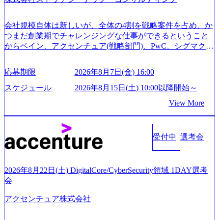
についてご連絡させていただきます。 ● 一日で最終面接ま
で完了する選考会となります 内定の判断がつかなかった場
合、後日面接や面談のお時間をいただく場合がございます
会社規模自体は新しいが、全体の4割を戦略案件を占め、か
● 面接、条件面談それぞれ最大1時間を想定しております ・
つまだ創業期でチャレンジングな仕事ができるということ
実施前日までに日程およびURLを共有させていただきます
からベイン、アクセンチュア(戦略部門)、PwC、シグマクシ
・面接および条件面談ともに、どの時間開始となってもご
ス、IBM、リッジラインズなど大手ファームからも優秀層
対応いただけるよう、候補者様のご予定をご都合いただけ
が続々ジョインするピュアな戦略を伸ばす新興ファーム。
応募期限
2026年8月7日(金) 16:00
ますと幸いです ※1day選考会のご参加希望の方は、事前に
事業会社機能へ携われる可能性※SaaSプロダクト、地方創
GAB試験を受検いただきます(受験期限は1day選考会実施日
生、メディアなど リモート比率99%、福岡や北海道在中者
スケジュール
2026年8月15日(土) 10:00以降開始～
の3日前まで)。 ※ただし、30代以上のコンサルファーム経
もいて働きやすい環境※コンサルクラスから 製造業、金融
View More
験3年以上の方はGAB受検免除、書類選考のみ。 書類選考
業、通信業界に強みがあり、ヘルスケアな業界は広げてい
通過後に、GAB試験に合格している方へ1day選考会当日の
く予定 インセンティブ支給という他社にはない制度 ワンプ
ご案内をさせていただきます。 急速なグローバル化により
ール制を敷く、柔軟な組織 2026年8月15日(土) 10:00以降開
既存事業では成長戦略を描く事が困難になった大手企業を
受付中
選考会
始～ 2026年8月7日(金) 16:00 ※枠が限られておりますので、
サポートするため、新規事業立案や既存事業のトランスフ
ご応募いただいてもご対応できない可能性がございます ※
ォーメーション戦略を中心にコンサルティングサポートい
コンサルタント未経験 or IT未経験と判断させていただいた
たします。 (1)既存または新規大手事業会社から依頼された
ご応募者様については、1dayではなく通常選考でのご案内
2026年8月22日(土) DigitalCore/CyberSecurity領域 1DAY選考
「経営戦略」等のコンサルティング支援を行います。クラ
とさせていただきます ● 面接(1次・最終を一度の面接で実
会
イアントは各業界上位5社をターゲットとし、特にCXOクラ
施) ※面接終了しましたら、後日弊社担当者より結果につい
スから「新規事業戦略」「既存事業のトランスフォーメー
アクセンチュア株式会社
てご連絡させていただきます。 ● 一日で最終面接まで完了
ション」の依頼を多数いただいています。 (2)「SIerやPMO
する選考会となります 内定の判断がつかなかった場合、後
支援を積極的に獲得しない」、弊社がプライムである「戦