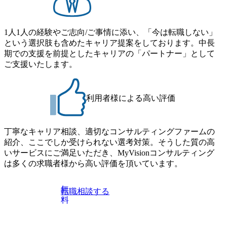
B 書類選考通過後に、GAB試験に合格している方 ● テクノ
ア組織） 2026年8月22日(土) 10:00～最長16:00 2026年8月10
ロジーコンサルタント ・4年生大学卒業に限る ・大手総合
日(月) 16:00 ※応募者が定員を上回る場合は、厳正なる審査
コンサルティングファームのITコンサル部門におけるコン
の上参加者を決定させていただきます。ご了承ください。
1人1人の経験やご志向/ご事情に添い、「今は転職しない」
サルティング経験5年以上 ● 戦略コンサルタント ・4年生大
● 当日の流れ 受付 → 会社説明会 → 面接(会社説明会終了
という選択肢も含めたキャリア提案をしております。中長
学卒業に限る ・以下のいずれかの実務経験を有する方
後、随時ご案内) ※全てリモートにて実施します。 ※参加
期での支援を前提としたキャリアの「パートナー」として
- MBB及び戦略ファームでのコンサルティング経験2年以
される方に個別に当日の面接案内をお送りいたします。 ※
ご支援いたします。
上 - BIG4のStrategy部門におけるコンサルティング経験2
通常の選考フローと異なり、事前に適性検査をご受検いた
年以上 ● 求める人物像 ・高いコミュニケーション能力をお
だきます。 ● 詳細 デジタルイノベーション事業部でのポジ
持ちの方 ・最新のトレンド・テーマや事例にキャッチアッ
ションサーチになります。 ご経験やスキル、そして適性や
プし、バイタリティーを持ってチャレンジできる方 ・自ら
利用者様による高い評価
志向性に合わせて、以下のいずれかの役割でご活躍いただ
コンサル業界やクライアント動向を把握し、クライアント
きます。 ※本求人はレバテック株式会社の雇用となりま
や自社への提案などに積極的に関わることができる方 ・ス
す。 ※案件によっては客先に出向いての作業も発生しま
ケジューリング(優先順位付け含む)など、ビジネスベーシッ
丁寧なキャリア相談、適切なコンサルティングファームの
す。 ＜ITコンサルタント＞ Webアプリケーション、SaaS系
クスキルが習得できている方
紹介、ここでしか受けられない選考対策。そうした質の高
の領域において、大手・ベンチャー・スタートアップ企業
いサービスにご満足いただき、MyVisionコンサルティング
に対する課題解決支援を行います。 直近の案件では、大規
は多くの求職者様から高い評価を頂いています。
模基幹システムにおける最上流のPoC(概念実証)支援から構
想策定、開発マネジメント支援までを一気通貫で担当して
います。 生成AIなどの最新技術とシステムを活用し、顧客
無
転職相談する
の業務革新と効率化の実現に貢献します。 ＜PL/PM＞ 顧客
料
の要望を深くヒアリングし、企画構想からアジャイル開発
による開発支援までを一気通貫で推進していただきます。