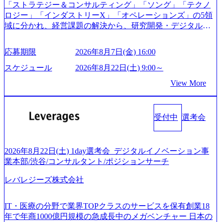
日面接や面談のお時間をいただく場合がございます ● 面
「ストラテジー＆コンサルティング」「ソング」「テクノ
略」案件をメインとしたコンサルティングを行います ＜プ
接、条件面談それぞれ最大1時間を想定しております ・実施
ロジー」「インダストリーX」「オペレーションズ」の5領
ロジェクト一部抜粋＞ ・海外事業(新規・既存)事業のビジ
前日までに日程およびURLを共有させていただきます ・面
域に分かれ、経営課題の解決から、研究開発・デジタル・
ネスモデル検討支援 ・金融領域におけるAIを活用した事業
接および条件面談ともに、どの時間開始となってもご対応
マーケティング・ITシステムの導入など、コンサルティン
戦略検討支援 ・新規ICT事業戦略策定支援 ・スマートシテ
いただけるよう、候補者様のご予定をご都合いただけます
グ領域からその実行的側面であるITサービスの提供まで一
ィ領域における地域活性アプリ企画支援及び実行支援 ・ロ
応募期限
2026年8月7日(金) 16:00
と幸いです ※1day選考会のご参加希望の方は、事前にGAB
貫して支援する総合系・IT系ファームである あらゆる産業
ボティクスソリューションを活用した事業戦略策定及び営
試験を受検いただきます(受験期限は1day選考会実施日の3日
において非常に良質な顧客基盤を築いており、Fortune Globa
スケジュール
2026年8月22日(土) 9:00～
業支援 ※その他新規事業や既存デジタルトランスフォーメ
前まで)。 ※ただし、30代以上のコンサルファーム経験3年
l 500社の80％以上の企業をクライアントとして抱えている
ーションの案件が多数 ● コンサルタント プロジェクトにお
View More
以上の方はGAB受検免除、書類選考のみ。 書類選考通過後
手掛けたプロジェクトは「ファーストリテイリングにおけ
ける個人のタスク管理及び遂行を担う。主な作業として
に、GAB試験に合格している方へ1day選考会当日のご案内
るグローバル化」「資生堂グループのDX化支援」「ヴィヴ
は、仮説検証からクライアント向け資料のドラフト作成、
をさせていただきます。 急速なグローバル化により既存事
ィアン・ウエストウッドの製品開発」など多岐にわたる コ
プロジェクトにおける課題/リスク管理などを担当。 ● シニ
業では成長戦略を描く事が困難になった大手企業をサポー
受付中
選考会
ンサルティング活動のみならず、2021年にはKDDIと合弁会
アコンサルタント プロジェクトメンバーとしてプロジェク
トするため、新規事業立案や既存事業のトランスフォーメ
社「ARISE analytics」を設立し、人工知能とデータアナリテ
トの一領域を担う。主な作業としては、As-Is分析、仮説構
ーション戦略を中心にコンサルティングサポートいたしま
ィクス技術で新たなイノベーションを創出する活動や、デ
築や施策立案、クライアントの上位層向けの報告資料・デ
す。 (1)既存または新規大手事業会社から依頼された「経営
ジタル人材育成の支援も盛んに行う 採用資料 (https://www.ac
2026年8月22日(土) 1day選考会_デジタルイノベーション事
ィスカッションペ ーパーの作成などを担当。 ● 裁量権 弊社
戦略」等のコンサルティング支援を行います。クライアン
centure.com/content/dam/accenture/final/accenture-com/document-
業本部/渋谷/コンサルタント/ポジションサーチ
は2019年11月に設立され、成長期といわれるフェーズにあ
トは各業界上位5社をターゲットとし、特にCXOクラスから
2/Accenture-Recruiting-Brochure.pdf#zoom=50) 女性の活躍につ
ります。 事業・組織を拡大していく時期のため、メンバー
「新規事業戦略」「既存事業のトランスフォーメーショ
レバレジーズ株式会社
いて (https://www.accenture.com/content/dam/accenture/final/caree
や組織がスケールしていく過程を体感できます。 また、希
ン」の依頼を多数いただいています。 (2)「SIerやPMO支援
rs/corporate/document/women-brochure.pdf#zoom=50) 社員発信
望者はパートナー以外でも大手役員の方へのセールスにも
を積極的に獲得しない」、弊社がプライムである「戦略」
のキャリアブログ (https://www.accenture.com/jp-ja/blogs/japan-
参加できる環境です。 自ら案件を取り、プロジェクト体制
IT・医療の分野で業界TOPクラスのサービスを保有創業18
案件をメインとしたコンサルティングを行います ＜プロジ
careers-blog) 江川社長が語る「105点経営」 (https://business.ni
を作っていくことも可能です。 ● 事業会社機能にも携われ
年で年商1000億円規模の急成長中のメガベンチャー 日本の
ェクト一部抜粋＞ ・海外事業(新規・既存)事業のビジネス
kkei.com/atcl/gen/19/00604/021600008/) 規模拡大で成功する理