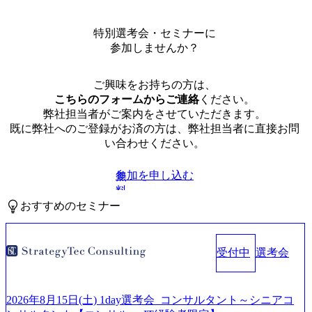
特別選考会・セミナーに
参加しませんか？
ご興味をお持ちの方は、
こちらのフォームからご連絡
ください。
弊社担当者がご案内をさせていただきます。
既に弊社へのご登録がお済の方は、弊社担当者に直接お問
い合わせください。
参加を申し込む
無
料
おすすめのセミナー
受付中
選考会
2026年8月15日(土) 1day選考会_コンサルタント～シニアコ