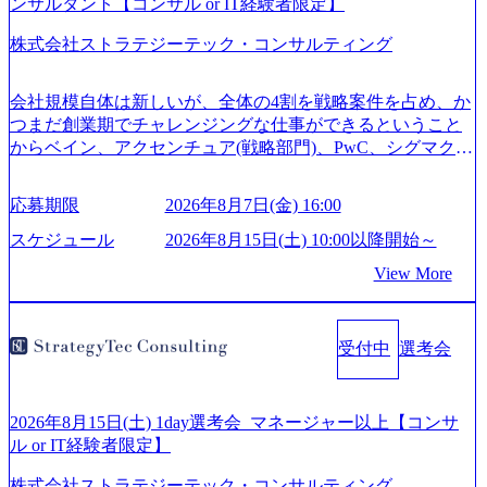
ンサルタント【コンサル or IT経験者限定】
株式会社ストラテジーテック・コンサルティング
会社規模自体は新しいが、全体の4割を戦略案件を占め、か
つまだ創業期でチャレンジングな仕事ができるということ
からベイン、アクセンチュア(戦略部門)、PwC、シグマクシ
ス、IBM、リッジラインズなど大手ファームからも優秀層
が続々ジョインするピュアな戦略を伸ばす新興ファーム。
応募期限
2026年8月7日(金) 16:00
事業会社機能へ携われる可能性※SaaSプロダクト、地方創
生、メディアなど リモート比率99%、福岡や北海道在中者
スケジュール
2026年8月15日(土) 10:00以降開始～
もいて働きやすい環境※コンサルクラスから 製造業、金融
View More
業、通信業界に強みがあり、ヘルスケアな業界は広げてい
く予定 インセンティブ支給という他社にはない制度 ワンプ
ール制を敷く、柔軟な組織 2026年8月15日(土) 10:00以降開
受付中
選考会
始～ 2026年8月7日(金) 16:00 ※枠が限られておりますので、
ご応募いただいてもご対応できない可能性がございます ※
弊社がコンサルタント未経験 or IT未経験と判断させていた
だいたご応募者様については、1dayではなく通常選考での
2026年8月15日(土) 1day選考会_マネージャー以上【コンサ
ご案内とさせていただきます ● 面接(1次・最終を一度の面
ル or IT経験者限定】
接で実施) ※面接終了しましたら、後日弊社担当者より結果
株式会社ストラテジーテック・コンサルティング