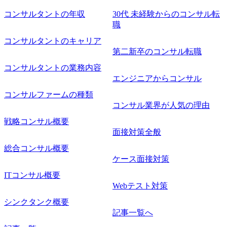
工程の経験 ・サブリーダー以上のマネジメント経験 ・お客
コンサルタントの年収
30代 未経験からのコンサル転
様との折衝経験、交渉経験 ・組織課題に対して主体的に業
職
務改善に取り組まれたご経験 ・アジャイル/スクラムへの興
コンサルタントのキャリア
味関心 ● 求める人物像 ・リーダーシップが取れる方/一人称
で主体的に動ける方 ・年齢にこだわらず、アドバイスを素
第二新卒のコンサル転職
直に受け取れる方 ・推進力のある方
コンサルタントの業務内容
エンジニアからコンサル
コンサルファームの種類
コンサル業界が人気の理由
戦略コンサル概要
面接対策全般
総合コンサル概要
ケース面接対策
ITコンサル概要
Webテスト対策
シンクタンク概要
記事一覧へ