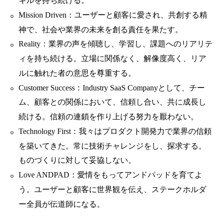
キルを持ち続ける。
Mission Driven：ユーザーと顧客に愛され、共創する精
神で、社会や業界の未来を創る責任を果たす。
Reality：業界の声を傾聴し、学習し、課題へのリアリテ
ィを持ち続ける。立場に関係なく、解像度高く、リア
ルに触れた者の意思を尊重する。
Customer Success：Industry SaaS Companyとして、チー
ム、顧客との関係において、信頼し合い、共に成長し
続ける。信頼の連鎖を作り上げる努力を厭わない。
Technology First：我々はプロダクト開発力で業界の信頼
を築いてきた。常に技術チャレンジをし、探求する。
ものづくりに対して妥協しない。
Love ANDPAD：愛情をもってアンドパッドを育てよ
う。ユーザーと顧客に世界観を伝え、ステークホルダ
ー全員が伝道師になる。