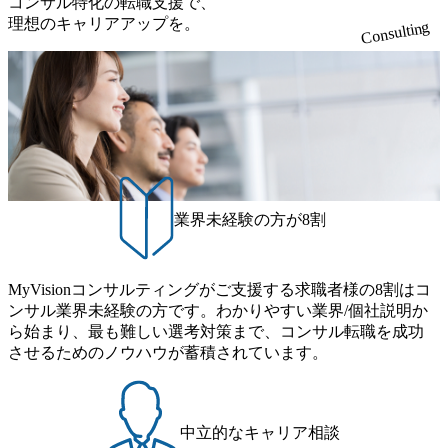
コンサル特化の転職支援で、
ミュニケーション能力をお持ちの方 ・最新のトレンド・テ
を上回る規模感)、営業利益率も約15％と驚異的な数字とな
り、クライアントとのリレーションを発展・拡大させるこ
開し、高い安定性を持つ企業へと成長している 10年後に1兆
理想のキャリアアップを。
ーマや事例にキャッチアップし、バイタリティーを持って
っている、売上・従業員数共にこの8年間で4倍近くの成長
Consulting
とをミッションとする。自社へ提言の質を常に高く担保す
円を目指す日本にもなかなかないメガベンチャー。創業か
チャレンジできる方 ・自らコンサル業界やクライアント動
を遂げていることから、今後も高い成長が見込まれる 多く
る責任を担う。 ● 裁量権 弊社は2019年11月に設立され、成
ら黒字経営。年間130%成長 https://storage.googleapis.com/our-
向を把握し、クライアントや自社への提案などに積極的に
の技術者を抱えており、アビームコンサルティングに続い
長期といわれるフェーズにあります。 事業・組織を拡大し
vision-production.appspot.com/public/images/20251030164405_5c
関わることができる方 ・スケジューリング(優先順位付け含
て日本国内2番目にSAP認定コンサルタント制度の有資格者
ていく時期のため、メンバーや組織がスケールしていく過
527843-d227-4df8-b86c-5587f843fdf6_1200x471.webp https://stor
む)など、ビジネスベーシックスキルが習得できている方
数が多く、特にIT領域に強みを持つ グローバルのポジショ
age.googleapis.com/our-vision-production.appspot.com/public/imag
程を体感できます。 また、希望者はパートナー以外でも大
ンに自由に応募できる社内の転職ツール「キャリアズ・マ
es/20251030164946_dc0888f6-0539-4887-84d7-34c8d8544226_1
手役員の方へのセールスにも参加できる環境です。 自ら案
200x666.webp 年間100億円規模の投資の元、10以上もの新規
ーケットプレイス」が存在し、本ツールを活用で上司の引
件を取り、プロジェクト体制を作っていくことも可能で
事業を立ち上げているため様々な業界を経験することが可
き留めを受けずに移動が可能である（異動者は年間約1,000
す。 ● 事業会社機能にも携われる 弊社にはコンサルティン
能 社内転職が活発であり、多様なスキルを1社で身に着ける
名） 残業時間や有休取得率など約10項目を数値化すること
グ事業以外にもSaaSプロダクト・メディア・地方創生事業
ことが可能 事業開発・運用を内包かする「オールインハウ
で、実行前後で離職率を半減させることに成功した 18時以
業界未経験の方が8割
があるため、上記事業に携わることも可能です。コンサル
ス」型の組織体。社内スカウトや社内公募制度を用いて主
降の会議を原則禁止としているほか、在宅勤務制度の全社
タントとしての経験を活かしながら自らプロダクト開発や
体的かつ柔軟なキャリア形成が可能。 https://storage.googleap
展開、ハラスメント抑止に向けた研修の拡充、社外窓口設
自社の業務改善ができます。(希望者のみとなります) ● BIG
is.com/our-vision-production.appspot.com/public/images/20251030
置など徹底的な仕組み化を推進する 育休取得率は男性6
4・アクセンチュアをはじめとした大手外資系コンサルファ
MyVisionコンサルティングがご支援する求職者様の8割はコ
165942_70f09968-1b27-43e6-b849-1cd107c4f488_1200x698.web
5%、女性100%と全国平均を上回る実績を持ち、女性の管理
ーム出身者が多く集まっています ● 平均年齢は35歳で、幅
ンサル業界未経験の方です。わかりやすい業界/個社説明か
p ## 働き方／WLB／待遇 内装8億円超のかっこいいオフィ
職率も21.8%（2023年12月時点）とフレキシブルな働き方を
広い年齢の方が活躍しています ● インダストリー・ソリュ
ら始まり、最も難しい選考対策まで、コンサル転職を成功
スがあり、 働き甲斐のあるランキング、新卒注目ランキン
提供 2026年8月22日(土) 9:00～19:30頃 ※選考会参加人数に
ーションで区切られていない組織です(ワンプール制) ● 海外
させるためのノウハウが蓄積されています。
グ受賞歴多数 あえての未上場であり株主からの圧力がない
より変動 2026年8月7日(金) 16:00 参加予定DTE ① MRS-IMS
事業拠点をシンガポールに設立し、グローバル案件に対応
ため事業創造の自由度が高く、赤字事業でも投資して長期
(旧ITXO-IMS) ② TS&T(旧TS&A) ③ CyberSecurity ④ IES ⑤ I
するコンサルティング体制を構築しています 東京都中央区
的な成長を若手に任せられる環境 対面でのコミュニケーシ
TS-Fukuoka ⑥ AMS-PRD ⑦ AMS-H&PS オンライン (Teams)
八重洲2-2-1 東京ミッドタウン八重洲 八重洲セントラルタワ
ョンメリットを重視するため出社勤務。1日の労働時間平均
ー8階 受動喫煙対策 : 執務室内禁煙、ビル内喫煙室あり WE
中立的なキャリア相談
9.2時間、有休消化率81%(2024年度の年間データ、エンジニ