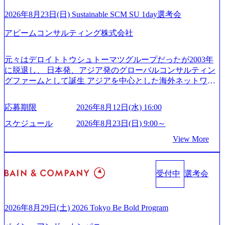
ィクス技術で新たなイノベーションを創出する活動や、デ
能 社内転職が活発であり、多様なスキルを1社で身に着ける
ジタル人材育成の支援も盛んに行う 採用資料 (https://www.ac
2026年8月23日(日) Sustainable SCM SU 1day選考会
ことが可能 事業開発・運用を内包かする「オールインハウ
centure.com/content/dam/accenture/final/accenture-com/document-
ス」型の組織体。社内スカウトや社内公募制度を用いて主
アビームコンサルティング株式会社
2/Accenture-Recruiting-Brochure.pdf#zoom=50) 女性の活躍につ
体的かつ柔軟なキャリア形成が可能。 https://storage.googleap
いて (https://www.accenture.com/content/dam/accenture/final/caree
is.com/our-vision-production.appspot.com/public/images/20251030
rs/corporate/document/women-brochure.pdf#zoom=50) 社員発信
元々はデロイトトウシュトーマツグループだったが2003年
165942_70f09968-1b27-43e6-b849-1cd107c4f488_1200x698.web
のキャリアブログ (https://www.accenture.com/jp-ja/blogs/japan-
に脱退し、 日本発、アジア発のグローバルコンサルティン
p ## 働き方／WLB／待遇 内装8億円超のかっこいいオフィ
careers-blog) 江川社長が語る「105点経営」 (https://business.ni
グファームとして誕生 アジアを中心とした海外ネットワー
スがあり、 働き甲斐のあるランキング、新卒注目ランキン
kkei.com/atcl/gen/19/00604/021600008/) 規模拡大で成功する理
クを通じ、各国や地域に即したグローバル・サービスを提
グ受賞歴多数 あえての未上場であり株主からの圧力がない
由【コンサル業界俯瞰マップ】 (https://diamond.jp/articles/-/34
供している日系最大級の総合コンサルティングファーム
ため事業創造の自由度が高く、赤字事業でも投資して長期
6218) 大手広告代理店出身者などマーケティングのトップ人
応募期限
2026年8月12日(水) 16:00
『Build Beyond As One ®.』をブランドメッセージに掲げ、
的な成長を若手に任せられる環境 対面でのコミュニケーシ
材が集結するワケ (https://markezine.jp/article/detail/45446) エン
企業や組織の変革を通じて社会や産業の課題を解決し、未
ョンメリットを重視するため出社勤務。1日の労働時間平均
スケジュール
2026年8月23日(日) 9:00～
ジニアからコンサルタントへ。会社に入って、何が変わっ
来のありたい姿を実現するとともに、クライアント変革の
9.2時間、有休消化率81%(2024年度の年間データ、エンジニ
た？ (https://www.businessinsider.jp/post-288838) プラダ：ラグ
View More
確実な実現と社会的価値及び経済的価値の追求にも貢献 NE
ア組織） 2026年8月22日(土) 10:00～最長16:00 2026年8月10
ジュアリー製品のパーソナライゼーション (https://www.acce
Cとの戦略的資本提携も実現して、現在はNECのグループ会
日(月) 16:00 ※応募者が定員を上回る場合は、厳正なる審査
nture.com/jp-ja/case-studies/song/prada-luxury-product-customizati
社であり、戦略、業務改革、IT、組織・人事、アウトソー
の上参加者を決定させていただきます。ご了承ください。
on) 大正製薬：ITカーブアウト支援 (https://www.accenture.co
受付中
選考会
シングなどの専門知識と、豊富な経験を持つ約6,000名を超
● 当日の流れ 受付 → 会社説明会 → 面接(会社説明会終了
m/jp-ja/case-studies/consulting/taisho-pharmaceutical)（ストラテ
えるプロフェッショナルを有する 金融、製造、流通、エネ
後、随時ご案内) ※全てリモートにて実施します。 ※参加
ジー & コンサルティング） ソフトバンク：初のオンライン
ルギー、情報通信、公共事業など幅広い分野をクライアン
される方に個別に当日の面接案内をお送りいたします。 ※
開催「SoftBank World 2020」でマーケ＆営業のDX実現 (http
トとしている SAP領域においては日本市場No.1を誇り、全
通常の選考フローと異なり、事前に適性検査をご受検いた
2026年8月29日(土) 2026 Tokyo Be Bold Program
s://www.accenture.com/jp-ja/case-studies/communications-media/so
世界で6,400件以上、日本国内で企業最多の5,399件のSAP認
だきます。 ● 詳細 デジタルイノベーション事業部でのポジ
ftbank)（通信） 経済産業省：事業者の申請手続きを電子化