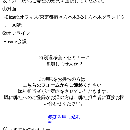
以下の2つからご希望の形式を選択してください。

①対面

└Bizauthオフィス(東京都港区六本木3-2-1 六本木グランドタ
ワー36階)

②オンライン

└Teams会議
特別選考会・セミナーに
参加しませんか？
ご興味をお持ちの方は、
こちらのフォームからご連絡
ください。
弊社担当者がご案内をさせていただきます。
既に弊社へのご登録がお済の方は、弊社担当者に直接お問
い合わせください。
参加を申し込む
無
料
おすすめのセミナー