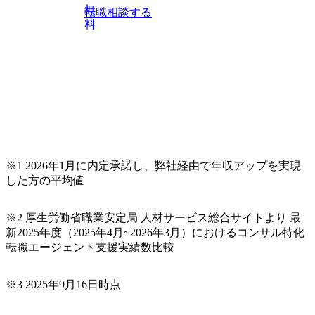
無
転職相談する
料
※1 2026年1月に内定承諾し、弊社経由で年収アップを実現
した方の平均値
※2 厚生労働省職業安定局 人材サービス総合サイトより 最
新2025年度（2025年4月~2026年3月）におけるコンサル特化
転職エージェント支援実績数比較
※3 2025年9月16日時点