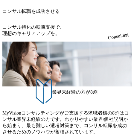
徐々に対応範囲を広げていただきます。 ＜QAエンジニア＞
置など徹底的な仕組み化を推進する 育休取得率は男性6
ィスとの連携が多く、海外プロジェクトへのアサインや海
でグループ従業員数は7523人と、国内でも有数の規模のコ
本質的な品質向上を目的とし、プロジェクトの上流(コンサ
5%、女性100%と全国平均を上回る実績を持ち、女性の管理
外オフィスへのトランスファー制度などが充実している。
ンサルティング会社となり、今後も成長性が大きくみられ
コンサル転職を成功させる
ルティング領域)から参画いただきます。 課題選定から顧客
職率も21.8%（2023年12月時点）とフレキシブルな働き方を
東京オフィスに来るグローバルメンバーも多く、グローバ
る 日本企業的な柔らかい雰囲気が特徴的で、従業員方の人
への企画提案、そして実行までを一気通貫で支援していた
提供 2026年8月22日(土) 面接枠 ①10時開始、②11時開始、
ル・ワンチームで活動している。プロボノ活動にも力を入
柄の良さや未経験者への充実したオンボーディング支援(入
だきます。 アジャイル開発を通じて顧客の要望や提案を柔
③12時開始 2026年8月10日(月) 16:00 各回50分程度を想定 オ
コンサル特化の転職支援で、
れており、これまで多くのNPO・NGOなどの非営利団体に
社時に10日間の間みっちりとコンサルの基礎を支援)を魅力
軟に取り入れながら改善サイクルを回すため、ご自身の提
ンライン 書類選考通過者
理想のキャリアアップを。
無償でコンサルティングを提供している。 2026年8月29日
Consulting
に感じ、他Big4ではなくアビームを選ぶ方も多数 アビーム
案がサービスに直接反映されやすく、高い貢献度を実感で
(土) の対面Kick-offイベントを皮切りに1か月程度のプログラ
といえばSAPをはじめとしたシステム、とイメージされる
きます。 ● 勤務地 東京都渋谷区渋谷3丁目6-7 渋谷金王タワ
ム ※初回プログラム : 8月29日(土)10:00～13:30 2026年8月12
こともあるが実態としては経営戦略策定や新規事業立案な
ー 事業所内禁煙(入居する施設に喫煙専用室あり) ・就業規
日(水) 16:00 Bain & Company Tokyoでは、「Tokyo Be Bold Pr
どのトップラインを上げるための戦略案件も多く存在 特に
則により就業時間内の喫煙を全面的に禁止 ・禁煙サポート
ogram (女性候補者向け選考支援プログラム)」を実施いたし
スポーツ&エンターテイメント領域ではBig4に先んじて注力
制度あり オンライン ● 必須要件 以下いずれかのご経験をお
ます。クライアントに斬新なソリューションを提供し、複
し、業界内で大きな存在感を誇る 社員の多様化する生活ス
持ちの方 ・システム・ソフトウェア開発経験3年以上 ・要
雑な経営課題を解決するために、チームのダイバーシティ
タイルやライフイベントに対応した働きやすい職場環境を
件定義～基本設計など上流経験2年以上 ・PMO経験2年以上
は欠かせません。是非、ユニークな視点と高い志を持つ女
実現するため、さまざまなサポート制度を導入している 多
● 歓迎要件 ・要件定義から詳細設計までのいずれかの上流
性の皆様に多数ご参画頂きたいと考え、プログラムを開催
文化理解や女性の活躍推進などの取り組み、また、フレッ
工程の経験 ・サブリーダー以上のマネジメント経験 ・お客
致します。 「未経験では難しいのではないか」、「実際女
業界未経験の方が8割
クス制度やフリーロケーション制度、フルリモート制度な
様との折衝経験、交渉経験 ・組織課題に対して主体的に業
性はどのように活躍をしているのか」、「ケース面接の経
どの多様な働き方をサポートする制度が整備されている 202
務改善に取り組まれたご経験 ・アジャイル/スクラムへの興
験がなく対策の仕方が知りたい」などのお声をたくさんい
6年8月23日(日) 9:00～18:00終了 2026年8月12日(水) 16:00 202
味関心 ● 求める人物像 ・リーダーシップが取れる方/一人称
ただいているため、今回のプログラムでは現役の面接官と
6年8月23日(日)にSustainable SCM SU 1day選考会を開催いた
MyVisionコンサルティングがご支援する求職者様の8割はコ
で主体的に動ける方 ・年齢にこだわらず、アドバイスを素
食事などのカジュアルな交流、実際のプロジェクトのケー
します。 当SUは「GlobalでのSCM構築」や「物流・調達コ
ンサル業界未経験の方です。わかりやすい業界/個社説明か
直に受け取れる方 ・推進力のある方
ススタディ、1対1の模擬面接等、複数のセッションを約1か
ストの構造改革」といった伝統的なテーマに留まらずクラ
ら始まり、最も難しい選考対策まで、コンサル転職を成功
月の期間に渡り行い、選考にご参加いただきます。コンサ
イアントがこれから取組むべき「グリーントランスフォー
させるためのノウハウが蓄積されています。
ルタント未経験の方でも、戦略コンサルタントの具体的な