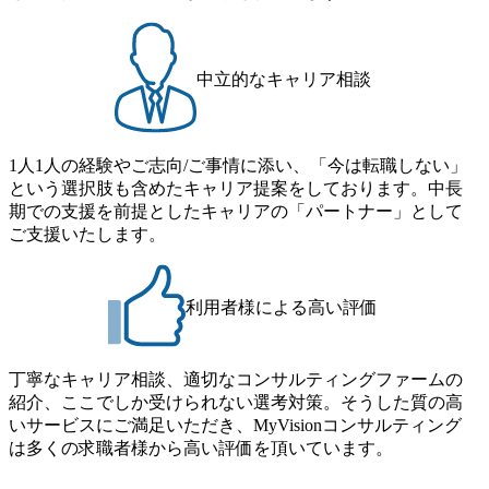
メーション」、「サーキュラーエコノミー(循環経済)」とい
仕事内容からお話をさせていただきますので、戦略コンサ
った社会課題やテーマに対して、グローバル知見と最新の
ルティングにご興味をお持ちの方は、この機会にぜひご応
事例などを基に企業の構造改革と社会価値の創造の取り組
募ください。 ● 応募後のフロー ・書類選考後、対象者の方
みを行うプロフェッショナルチームです。 今回1day選考対
中立的なキャリア相談
にはWebテストを8月20日までに受験いただきます ・8月21
象となるポジションは下記となります。 ・コンサルタント
日までにプログラム参加者をご案内します ・初回プログラ
(調達改革・設備O&M)【SCS SU】 ・コンサルタント(ECM/
ム : 8月29日(土)10:00～13:30 @ベイン東京オフィス(六本木)
SCM構想・PLM/MES改革)【SSC SU】 ・コンサルタント(物
・プログラム期間中はコンサルタントとの食事会、プロジ
1人1人の経験やご志向/ご事情に添い、「今は転職しない」
流改革/需給プロセス改革)【SSC SU】 ・SCM/ECMデータ・
ェクトのご紹介、ケースワークショップなどを実施します
という選択肢も含めたキャリア提案をしております。中長
プロセス分析・AI活用_Sustainable SCM Strategy Unit(Strategy
・10月17日(土)開催の選考会にて採用面接を実施する予定で
期での支援を前提としたキャリアの「パートナー」として
Consultant職)≪東京・大阪≫ ・コンサルタント(SCS SUオー
す ※ご都合が合わない方は別途調整いたします 初回プロ
ご支援いたします。
プンポジション)【SCS SU】 ※当日は全体での会社説明な
グラム : ベイン東京オフィス(六本木) ※イベントによりオン
どはなく、個別選考のみの実施を予定しています ※1名あた
ラインまたはオフラインの実施 ※東京オフィスのみのご応
りの拘束時間は1時間～最大2時間半程度を想定しています
募となります。他オフィス希望を含めたご応募はお受けい
※1次面接と最終面接の間をなるべく空けないよう調整して
利用者様による高い評価
たしかねますのでご了承ください ● フルタイムでの職務経
おりますが、調整が叶わないケースもございます オンライ
歴を2年以上お持ちの方で、東京オフィスのコンサルタント
ン 書類選考通過者
ポジションに応募意思がある方 ● 英語・日本語ともにビジ
丁寧なキャリア相談、適切なコンサルティングファームの
ネスレベルの方 ※日本語が母国語でない方は日本語能力
紹介、ここでしか受けられない選考対策。そうした質の高
試験N1またはそれ相当の上級レベルの日本語力(会話・読解
いサービスにご満足いただき、MyVisionコンサルティング
力)
は多くの求職者様から高い評価を頂いています。