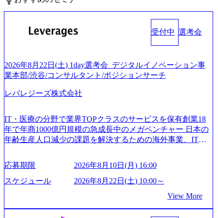
受付中
選考会
2026年8月22日(土) 1day選考会_デジタルイノベーション事
業本部/渋谷/コンサルタント/ポジションサーチ
レバレジーズ株式会社
IT・医療の分野で業界TOPクラスのサービスを保有創業18
年で年商1000億円規模の急成長中のメガベンチャー 日本の
年齢生産人口減少の課題を解決するための海外事業、IT事
業、医療・介護事業、若手キャリア、新規事業といった40
以上の事業を展開する オールインハウスの組織体制をとっ
応募期限
2026年8月10日(月) 16:00
ており社内で新しい事業開発などの人員調達できる 独立資
本経営をとっており、事業創造の自由度が高い https://storag
スケジュール
2026年8月22日(土) 10:00～
e.googleapis.com/our-vision-production.appspot.com/public/image
View More
s/20240925162633_7242d0de-3e54-4f03-b076-00318d5c0dff_120
0x644.webp レバレジーズ株式会社 会社説明資料 (https://spea
kerdeck.com/leverages/leverages-hui-she-shao-jie-zi-liao-zhong-tu-