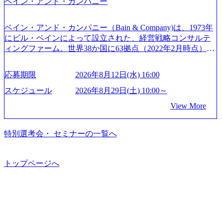
ベイン・アンド・カンパニー
定コンサルタント資格を取得している また、日本国内企業
ションサーチになります。 ご経験やスキル、そして適性や
する「保安ネット」を構築。省庁DXの先進事例を実現 (http
として最多の3,200件のSAP S/4HANA®認定コンサルタント
志向性に合わせて、以下のいずれかの役割でご活躍いただ
s://www.accenture.com/jp-ja/case-studies/public-service/meti-indust
資格も保有、さまざまな業界・業種でのプロジェクト実績
きます。 ※本求人はレバテック株式会社の雇用となりま
ry-safety-network)（公共サービス） カルビー：SAP HANAの
ベイン・アンド・カンパニー（Bain & Company)は、1973年
と蓄積されたノウハウを基に独自の方法論やテンプレート
す。 ※案件によっては客先に出向いての作業も発生しま
導入で基幹システムを刷新 (https://www.accenture.com/jp-ja/ca
にビル・ベインによって設立された、経営戦略コンサルテ
を開発し、それらを活用してお客様に最適なSAPコンサル
す。 ＜ITコンサルタント＞ Webアプリケーション、SaaS系
se-studies/consumer-goods-services/calbee)（消費財・サービ
ィングファーム。世界38か国に63拠点（2022年2月時点）、
ティングサービスを提供する https://storage.googleapis.com/our
の領域において、大手・ベンチャー・スタートアップ企業
ス） 世界49カ国に約73万人以上（2024年5月時点）の社員を
東京オフィスは1982年に開設。 「コンサルタントがクライ
-vision-production.appspot.com/public/images/20240925132728_9
に対する課題解決支援を行います。 直近の案件では、大規
擁し、世界120以上の国の企業を顧客に売上641億ドルを誇
アントにお届けするのは単なるレポートではなく、『結
96dc8f2-7d54-42b9-a7ae-8c532c52d3d8_1200x678.webp アビー
応募期限
2026年8月12日(水) 16:00
模基幹システムにおける最上流のPoC(概念実証)支援から構
る 日本では2.3万人以上の従業員を擁しており(会計系BIG4
果』である。」この原則のもと、ベインは1973年に創業さ
ムコンサルティング会社資料 (https://www.abeam.com/content/
想策定、開発マネジメント支援までを一気通貫で担当して
を上回る規模感)、営業利益率も約15％と驚異的な数字とな
れた。クライアントが不確かな未来の中、競争に勝てるよ
スケジュール
2026年8月29日(土) 10:00～
dam/abeam/jp/ja/about/company/ABeamConsultingCompanyProfil
います。 生成AIなどの最新技術とシステムを活用し、顧客
っている、売上・従業員数共にこの8年間で4倍近くの成長
う、カスタマイズされた戦略を策定し、クライアントと共
e_jpn_4.pdf) 『SAP AWARD OF EXCELLENCE 2024』にお
View More
の業務革新と効率化の実現に貢献します。 ＜PL/PM＞ 顧客
を遂げていることから、今後も高い成長が見込まれる 多く
に、提言を具体的な行動に落とし込んでいる。 徹底した
いて優秀賞「プロジェクト・アワード」を受賞 (https://prtime
の要望を深くヒアリングし、企画構想からアジャイル開発
の技術者を抱えており、アビームコンサルティングに続い
「結果主義」を標榜。クライアントのフルポテンシャル実
s.jp/main/html/rd/p/000000010.000123981.html) アビームコンサ
による開発支援までを一気通貫で推進していただきます。
て日本国内2番目にSAP認定コンサルタント制度の有資格者
現を目標に、具体的に目に見える成果を出すことを信条と
特別選考会・ セミナーの一覧へ
ルティング、社員の健康改善を支援 食事・睡眠など可視
プロジェクト提案・推進の中核として、企画・要件定義か
数が多く、特にIT領域に強みを持つ グローバルのポジショ
して、全社戦略やトランスフォーメーション案件を多く扱
化 (https://www.nikkan.co.jp/articles/view/00694812) “失われた3
らテストまでの一連の工程における管理業務に加え、最上
ンに自由に応募できる社内の転職ツール「キャリアズ・マ
っている ベインの社風を体現するものとして「True North」
0年”をアビームの｢人的資本経営｣で取り戻したい (https://ww
流での現状分析、顧客ヒアリング、戦略策定、技術選定、
ーケットプレイス」が存在し、本ツールを活用で上司の引
（真北）という言葉がよくつかわれる。針が少し東に傾い
トップページへ
w.businessinsider.jp/post-283587) アサヒグループホールディン
品質改善なども推進していただきます。 ＜SE＞ 参画いただ
き留めを受けずに移動が可能である（異動者は年間約1,000
て見えるTrue Northとは磁北ではなく真北、風説や思い込み
グスのESG価値の可視化を支援 「インパクト加重会計」
く案件はプライム案件メインです。 要件定義～設計～開発
名） 残業時間や有休取得率など約10項目を数値化すること
による一見正しい答えや、単に理論的に正しいが実行不可
を用いて非財務活動の社会的インパクトを算出 (https://prtime
～テスト～リリース・リリース後対応まで一気通貫でご担
で、実行前後で離職率を半減させることに成功した 18時以
能な答えではなく、企業と社会の最大価値を追求した本当
s.jp/main/html/rd/p/000000015.000123981.html) NECから独立し
当いただきます。 参画当初はご経験に応じたフェーズから
降の会議を原則禁止としているほか、在宅勤務制度の全社
の答えを提供したい、というベインのコンサルティングに
て20年近く成長を続けており、2022年3月期の連結売上高は
ご担当いただき、当社の社員が業務面をサポートしつつ、
展開、ハラスメント抑止に向けた研修の拡充、社外窓口設
おける信念であり、カルチャーにもなっている。 海外オフ
991億円、1,000億円突破が目前となった 2023年4月1日時点