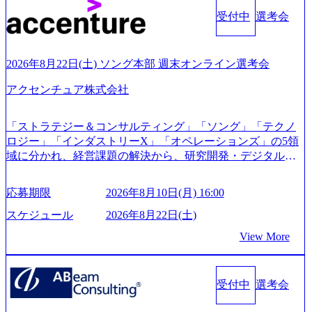
cai-yong-xiang-ke) 「働く人」「事業・サービス」「カルチャ
受付中
選考会
ー」など、レバレジーズのリアルを取り上げています！ (htt
ps://melev.leverages.jp/) レバレジーズグローバル、大分県より
「外国人留学生等受入環境整備事業委託業務」を受託 (http
2026年8月22日(土) ソング本部 週末オンライン選考会
s://prtimes.jp/main/html/rd/p/000000612.000010591.html) レバレ
ジーズ、モチベーション管理システム「NALYSYS」リリー
アクセンチュア株式会社
ス (https://prtimes.jp/main/html/rd/p/000000622.000010591.html) Y
ouTube（【公式】レバレジーズCh） (https://www.youtube.co
「ストラテジー＆コンサルティング」「ソング」「テクノ
m/@leveragesCh) レバレジーズで活躍するメンバー紹介！〜
ロジー」「インダストリーX」「オペレーションズ」の5領
管理職種編 〜 (https://www.youtube.com/watch?v=RETwZKac2
域に分かれ、経営課題の解決から、研究開発・デジタル・
UI) レバレジーズで活躍するメンバー紹介！〜 営業職種編
マーケティング・ITシステムの導入など、コンサルティン
〜 (https://www.youtube.com/watch?v=XJ7Eam0onXA) 創業以
グ領域からその実行的側面であるITサービスの提供まで一
来黒字を維持し、急成長中でありながら安定した事業を展
応募期限
2026年8月10日(月) 16:00
貫して支援する総合系・IT系ファームである あらゆる産業
開し、高い安定性を持つ企業へと成長している 10年後に1兆
において非常に良質な顧客基盤を築いており、Fortune Globa
スケジュール
2026年8月22日(土)
円を目指す日本にもなかなかないメガベンチャー。創業か
l 500社の80％以上の企業をクライアントとして抱えている
ら黒字経営。年間130%成長 https://storage.googleapis.com/our-
View More
手掛けたプロジェクトは「ファーストリテイリングにおけ
vision-production.appspot.com/public/images/20251030164405_5c
るグローバル化」「資生堂グループのDX化支援」「ヴィヴ
527843-d227-4df8-b86c-5587f843fdf6_1200x471.webp https://stor
age.googleapis.com/our-vision-production.appspot.com/public/imag
ィアン・ウエストウッドの製品開発」など多岐にわたる コ
es/20251030164946_dc0888f6-0539-4887-84d7-34c8d8544226_1
受付中
選考会
ンサルティング活動のみならず、2021年にはKDDIと合弁会
200x666.webp 年間100億円規模の投資の元、10以上もの新規
社「ARISE analytics」を設立し、人工知能とデータアナリテ
事業を立ち上げているため様々な業界を経験することが可