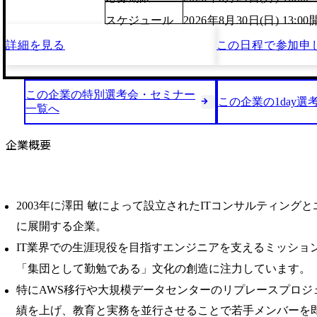
スケジュール
2026年8月30日(日) 13:
詳細を見る
この日程で
参加申
この企業の特別選考会・セミナー
この企業の1day選
一覧へ
企業概要
2003年に澤田 敏によって設立されたITコンサルティング
に展開する企業。
IT業界での生涯現役を目指すエンジニアを支えるミッショ
「集団として勤勉である」文化の創造に注力しています。
特にAWS移行や大規模データセンターのリプレースプロジ
績を上げ、教育と実務を並行させることで若手メンバーを