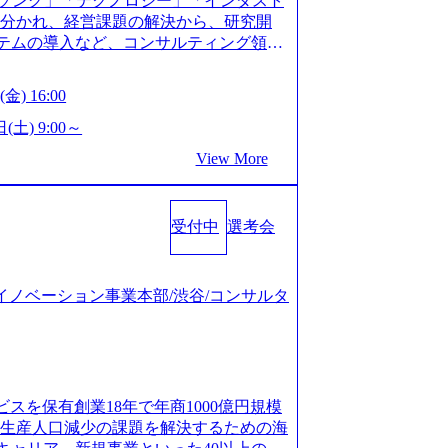
ソング」「テクノロジー」「インダスト
仮説構築や施策立案、クライアントの上位層
年以上の方はGAB受検免除、書類選考の
に分かれ、経営課題の解決から、研究開
パーの作成などを担当。 ● 裁量権 弊社は
している方へ1day選考会当日のご案内を
ステムの導入など、コンサルティング領域
れるフェーズにあります。 事業・組織を拡
ル化により既存事業では成長戦略を描く事
提供まで一貫して支援する総合系・IT系
がスケールしていく過程を体感できま
ため、新規事業立案や既存事業のトラン
に良質な顧客基盤を築いており、Fortu
も大手役員の方へのセールスにも参加でき
金) 16:00
ティングサポートいたします。 (1)既存
業をクライアントとして抱えている 手掛けたプロ
ェクト体制を作っていくことも可能です。
「経営戦略」等のコンサルティング支援
おけるグローバル化」「資生堂グループ
(土) 9:00～
ンサルティング事業以外にもSaaSプロダ
5社をターゲットとし、特にCXOクラスか
トウッドの製品開発」など多岐にわたる コ
め、上記事業に携わることも可能です。
View More
スフォーメーション」の依頼を多数いた
DIと合弁会社「ARISE analytics」
がら自らプロダクト開発や自社の業務改
援を積極的に獲得しない」、弊社がプライムで
クス技術で新たなイノベーションを創出
● BIG4・アクセンチュアをはじめとした
ルティングを行います ＜プロジェクト一
用資料 (https://www.accentur
集まっています ● 平均年齢は35歳で、
のビジネスモデル検討支援 ・金融領域にお
受付中
選考会
-com/document-2/Accenture-Recruiting-Brochur
規ICT事業戦略策定支援 ・スマートシテ
.accenture.com/content/dam/accenture/f
海外事業拠点をシンガポールに設立し、グロー
及び実行支援 ・ロボティクスソリューシ
en-brochure.pdf#zoom=50) 社員発信のキャリアブ
制を構築しています 東京都中央区八重洲2
援 ※その他新規事業や既存デジタルトラ
logs/japan-careers-blog) 江川社長が語る「105点
ジタルイノベーション事業本部/渋谷/コンサルタ
ントラルタワー8階 受動喫煙対策 : 執務室内
マネージャー プロジェクトの管理者とし
l/gen/19/00604/021600008/) 規模拡大で成功する
選考を通過された方 ・すでに応募いただい
営を担う。プロジェクト設計から管理・
nd.jp/articles/-/346218) 大手広告代理
クノロジーコンサルタ
ョン、成果物の品質管理、メンバーの育
(https://markezine.jp/articl
合コンサルティングファームのITコンサル
 主要なプロジェクトの責任者として、マネ
コンサルタントへ。会社に入って、何が変わった？
 ● 戦略コンサルタント ・4年生大学卒
を担う。プロジェクト全体の品質管理
/post-288838) プラダ：ラグジュアリー製品のパーソナ
及び戦略ファームでの
ビスを保有創業18年で年商1000億円規模
レーニングを実施。 ● アソシエイトパ
/case-studies/song/prada-luxury-product-c
齢生産人口減少の課題を解決するための海
て、大規模/高難易度プロジェクトの統括
s://www.accenture.com/jp-ja/case-stud