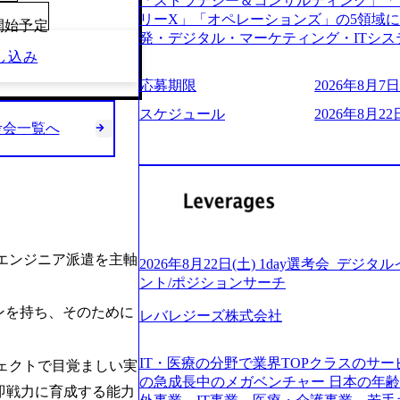
「ストラテジー＆コンサルティング」「
う。主な作業としては、As-Is分析、
し、30代以上のコンサルファーム経験3
リーX」「オペレーションズ」の5領域
向けの報告資料・ディスカッションペ ー
00開始予定
み。 書類選考通過後に、GAB試験に合格
発・デジタル・マーケティング・ITシ
2019年11月に設立され、成長期といわ
させていただきます。 急速なグローバ
し込み
からその実行的側面であるITサービスの
大していく時期のため、メンバーや組織
が困難になった大手企業をサポートする
ファームである あらゆる産業において非常
す。 また、希望者はパートナー以外で
応募期限
2026年8月7日(
スフォーメーション戦略を中心にコンサル
ne Global 500社の80％以上の企
る環境です。 自ら案件を取り、プロジ
または新規大手事業会社から依頼された
ジェクトは「ファーストリテイリングに
スケジュール
2026年8月22日
● 事業会社機能にも携われる 弊社にはコ
を行います。クライアントは各業界上位
考会一覧へ
のDX化支援」「ヴィヴィアン・ウエス
クト・メディア・地方創生事業があるた
ら「新規事業戦略」「既存事業のトラン
ンサルティング活動のみならず、2021年にはKD
コンサルタントとしての経験を活かしな
だいています。 (2)「SIerやPMO支
を設立し、人工知能とデータアナリティ
善ができます。(希望者のみとなります) 
ある「戦略」案件をメインとしたコンサ
する活動や、デジタル人材育成の支援も盛んに行う 採
大手外資系コンサルファーム出身者が多く
部抜粋＞ ・海外事業(新規・既存)事業
e.com/content/dam/accenture/final/accenture
幅広い年齢の方が活躍しています ● インダストリー・ソリューションで区切られ
けるAIを活用した事業戦略検討支援 ・新
e.pdf#zoom=50) 女性の活躍について (https://www
ていない組織です(ワンプール制) ● 
ィ領域における地域活性アプリ企画支援
inal/careers/corporate/document/wom
バル案件に対応するコンサルティング体
ョンを活用した事業戦略策定及び営業支
とエンジニア派遣を主軸
ログ (https://www.accenture.com/jp-ja/b
2026年8月22日(土) 1day選考会_デ
-2-1 東京ミッドタウン八重洲 八重洲セ
ンスフォーメーションの案件が多数 ● 
経営」 (https://business.nikkei.com/atc
ント/ポジションサーチ
禁煙、ビル内喫煙室あり WEB ・書類
て、プロジェクト・メンバーの管理・運
理由【コンサル業界俯瞰マップ】 (https://diamo
ている方で、書類選考を通過し面接・面談未実施の方 ● テ
ンを持ち、そのために
推進、クライアントとのコミュニケーシ
レバレジーズ株式会社
店出身者などマーケティングのトップ人材が集結するワケ 
ント ・4年生大学卒業に限る ・大手総
成などを担当。 ● シニアマネージャー
e/detail/45446) エンジニアから
部門におけるコンサルティング経験5年以上
ージャーの管理、及びプロジェクト推進
(https://www.businessinsider.jp
業に限る ・以下のいずれかの実務経験を有する方 - MBB
IT・医療の分野で業界TOPクラスのサー
ェクトで目覚ましい実
や、会社経営の観点から提案活動、社内ト
ライゼーション (https://www.accenture.com/jp-ja
コンサルティング経験2年以上 - BIG4のStrategy部門におけるコンサルティング経
の急成長中のメガベンチャー 日本の年
ートナー 主要クライアントの責任者とし
ustomization) 大正製薬：ITカーブアウト支援 (http
即戦力に育成する能力