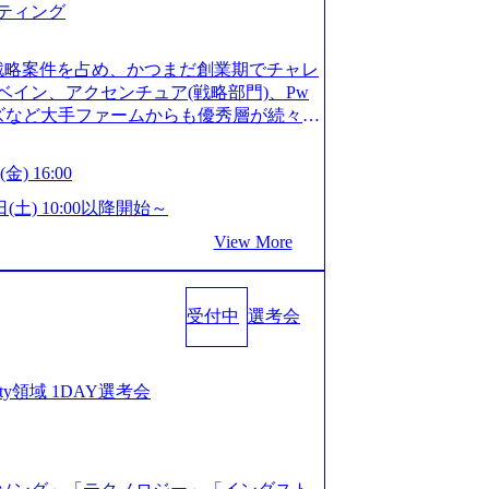
ティング
ってもご対応いただけるよう、候補者様
 ※1day選考会のご参加希望の方は、事
は1day選考会実施日の3日前まで)。 ※
戦略案件を占め、かつまだ創業期でチャレ
験3年以上の方はGAB受検免除、書類選考
イン、アクセンチュア(戦略部門)、Pw
格している方へ1day選考会当日のご案内
ンズなど大手ファームからも優秀層が続々ジ
バル化により既存事業では成長戦略を描く
ァーム。 事業会社機能へ携われる可能性
るため、新規事業立案や既存事業のトラ
など リモート比率99%、福岡や北海道在
金) 16:00
ルティングサポートいたします。 (1)既
ラスから 製造業、金融業、通信業界に強
た「経営戦略」等のコンサルティング支
く予定 インセンティブ支給という他社に
日(土) 10:00以降開始～
位5社をターゲットとし、特にCXOクラス
026年8月15日(土) 10:00以降開始～
View More
ンスフォーメーション」の依頼を多数い
限られておりますので、ご応募いただいてもご対応
支援を積極的に獲得しない」、弊社がプライム
ント未経験 or IT未経験と判断させてい
サルティングを行います ＜プロジェクト
ではなく通常選考でのご案内とさせていた
業のビジネスモデル検討支援 ・金融領域に
受付中
選考会
接で実施) ※面接終了しましたら、後日弊社
新規ICT事業戦略策定支援 ・スマートシ
だきます。 ● 一日で最終面接まで完了
援及び実行支援 ・ロボティクスソリュー
かなかった場合、後日面接や面談のお時間
支援 ※その他新規事業や既存デジタルト
条件面談それぞれ最大1時間を想定しており
curity領域 1DAY選考会
 コンサルタント プロジェクトにおける個
を共有させていただきます ・面接および条
業としては、仮説検証からクライアント
ご対応いただけるよう、候補者様のご予
おける課題/リスク管理などを担当。 ●
day選考会のご参加希望の方は、事前にGA
ンバーとしてプロジェクトの一領域を担
ay選考会実施日の3日前まで)。 ※ただ