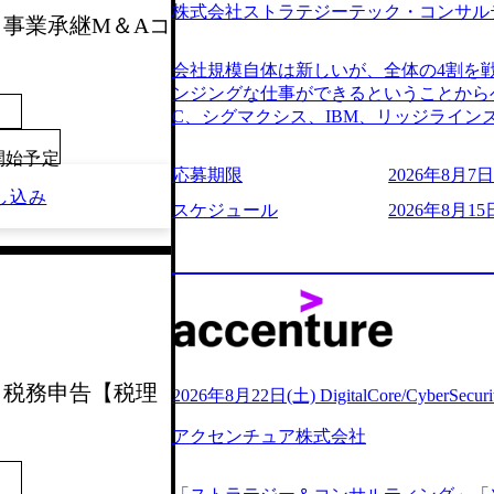
株式会社ストラテジーテック・コンサル
よび条件面談ともに、どの時間開始とな
考会】事業承継M＆Aコ
のご予定をご都合いただけますと幸いです
前にGAB試験を受検いただきます(受験期限
会社規模自体は新しいが、全体の4割を
ただし、30代以上のコンサルファーム経
ンジングな仕事ができるということからベ
のみ。 書類選考通過後に、GAB試験に合
C、シグマクシス、IBM、リッジライ
をさせていただきます。 急速なグロー
ョインするピュアな戦略を伸ばす新興フ
事が困難になった大手企業をサポートす
00開始予定
※SaaSプロダクト、地方創生、メディア
応募期限
2026年8月7日(
ンスフォーメーション戦略を中心にコンサ
中者もいて働きやすい環境※コンサルク
し込み
存または新規大手事業会社から依頼され
みがあり、ヘルスケアな業界は広げてい
スケジュール
2026年8月15
援を行います。クライアントは各業界上
はない制度 ワンプール制を敷く、柔軟な組織 2
から「新規事業戦略」「既存事業のトラ
2026年8月7日(金) 16:00 ※枠が
ただいています。 (2)「SIerやPMO
できない可能性がございます ※コンサルタ
である「戦略」案件をメインとしたコン
ただいたご応募者様については、1day
一部抜粋＞ ・海外事業(新規・既存)事
だきます ● 面接(1次・最終を一度の面
おけるAIを活用した事業戦略検討支援 ・
担当者より結果についてご連絡させていた
ティ領域における地域活性アプリ企画支
する選考会となります 内定の判断がつ
ションを活用した事業戦略策定及び営業
考会】税務申告【税理
をいただく場合がございます ● 面接、
2026年8月22日(土) DigitalCore/CyberSe
ランスフォーメーションの案件が多数 ●
ます ・実施前日までに日程およびURL
人のタスク管理及び遂行を担う。主な作
アクセンチュア株式会社
件面談ともに、どの時間開始となっても
向け資料のドラフト作成、プロジェクトに
定をご都合いただけますと幸いです ※1
シニアコンサルタント プロジェクトメ
B試験を受検いただきます(受験期限は1d