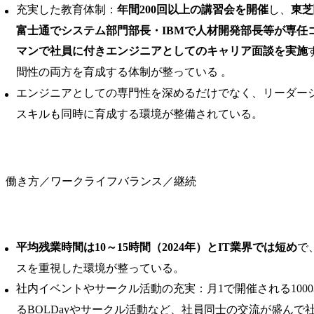
充実した教育体制：
年間200回以上の講習会を開催
し、
東芝
富士通でシステム部門部長・IBMで人材開発部長等が専任
マンで社員に付きエンジニアとしてのキャリア面談を実施
間性の両方を育成する体制が整っている 。
エンジニアとしての専門性を深めるだけでなく、リーダー
スキルも同時に育成する環境が整備されている。
働き方／ワークライフバランス／継続
平均残業時間は10～15時間（2024年）とIT業界では短め
で
スを重視した環境が整っている。
社内イベントやサークル活動の充実：月1で開催される100
るBOLDayやサークル活動など、社員同士の交流が盛んで