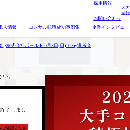
採用情報
スカ
登録
お問い合わせ
求人情報
コンサル転職成功事例集
企業インタビュー
考会
>
株式会社ボールド 6月8日(日) 1Day選考会
さい。
終了しまし
をご確認くださ