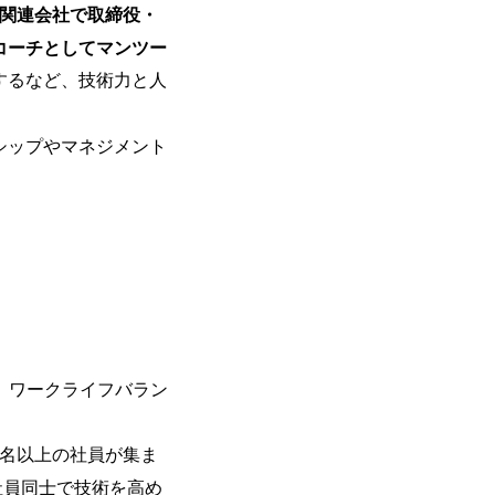
関連会社で取締役・
を活用し、顧客の業務革新と効率化の実現に
を深くヒアリングし、企画構想からアジ
コーチとしてマンツー
貫で推進していただきます。 プロジェ
するなど、技術力と人
定義からテストまでの一連の工程におけ
析、顧客ヒアリング、戦略策定、技術選
す。 ＜SE＞ 参画いただく案件はプラ
シップやマネジメント
発～テスト～リリース・リリース後対応
画当初はご経験に応じたフェーズからご
ポートしつつ、徐々に対応範囲を広げてい
的な品質向上を目的とし、プロジェクト
ただきます。 課題選定から顧客への企
していただきます。 アジャイル開発を
ながら改善サイクルを回すため、ご自身
く、高い貢献度を実感できます。 ● 勤務地 東京都渋谷区渋谷3丁目6-7 渋谷
ワー 事業所内禁煙(入居する施設に喫煙
の喫煙を全面的に禁止 ・禁煙サポート制度
れかのご経験をお持ちの方 ・システム・
、ワークライフバラン
義～基本設計など上流経験2年以上 ・PM
詳細設計までのいずれかの上流工程の経
0名以上の社員が集ま
験 ・お客様との折衝経験、交渉経験 ・
組まれたご経験 ・アジャイル/スクラムへ
社員同士で技術を高め