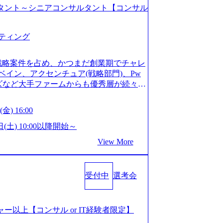
コンサルタント～シニアコンサルタント【コンサル
ティング
戦略案件を占め、かつまだ創業期でチャレ
イン、アクセンチュア(戦略部門)、Pw
ンズなど大手ファームからも優秀層が続々ジ
ァーム。 事業会社機能へ携われる可能性
など リモート比率99%、福岡や北海道在
金) 16:00
ラスから 製造業、金融業、通信業界に強
く予定 インセンティブ支給という他社に
日(土) 10:00以降開始～
026年8月15日(土) 10:00以降開始～
View More
限られておりますので、ご応募いただいてもご対応
サルタント未経験 or IT未経験と判断さ
dayではなく通常選考でのご案内とさせ
受付中
選考会
度の面接で実施) ※面接終了しましたら、後
ていただきます。 ● 一日で最終面接ま
断がつかなかった場合、後日面接や面談の
面接、条件面談それぞれ最大1時間を想定し
ージャー以上【コンサル or IT経験者限定】
URLを共有させていただきます ・面接お