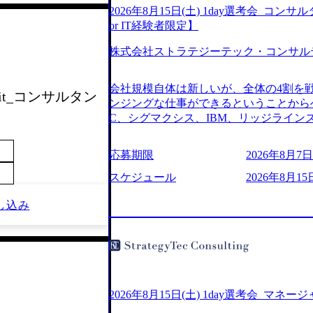
2026年8月15日(土) 1day選考会_
or IT経験者限定】
株式会社ストラテジーテック・コンサル
会社規模自体は新しいが、全体の4割を
 Unit_コンサルタン
ンジングな仕事ができるということからベ
C、シグマクシス、IBM、リッジライ
ョインするピュアな戦略を伸ばす新興フ
※SaaSプロダクト、地方創生、メディア
応募期限
2026年8月7日(
中者もいて働きやすい環境※コンサルク
みがあり、ヘルスケアな業界は広げてい
スケジュール
2026年8月15
はない制度 ワンプール制を敷く、柔軟な組織 2
し込み
2026年8月7日(金) 16:00 ※枠が
できない可能性がございます ※弊社がコン
せていただいたご応募者様については、1
ていただきます ● 面接(1次・最終を一
日弊社担当者より結果についてご連絡させ
で完了する選考会となります 内定の判
お時間をいただく場合がございます ● 
2026年8月15日(土) 1day選考会_マネ
ております ・実施前日までに日程および