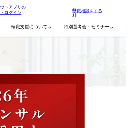
ウトアプリの
無
転職相談をする
・ログイン
料
転職支援について
特別選考会・セミナー