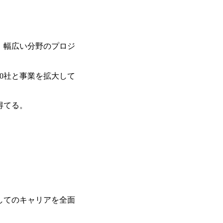
生大学卒業に限る ・大手総合コンサルテ
日(土) 9:00～19:30頃 ※選考会参加人数に
が活発であり、多様なスキルを1社で身
るコンサルティング経験5年以上 ● 戦略
DTE ① MRS-IMS(旧ITXO-IMS) ② TS&T(旧T
かする「オールインハウス」型の組織体
以下のいずれかの実務経験を有する方 
kuoka ⑥ AMS-PRD ⑦ AMS-H&PS オンラ
主体的かつ柔軟なキャリア形成が可能。 https://stora
ィング経験2年以上 - BIG4のStrat
uction.appspot.com/public/images/2025103
上 ● 求める人物像 ・高いコミュニケーション能
88_1200x698.webp ## 働き方／
、幅広い分野のプロジ
ド・テーマや事例にキャッチアップし、
り、 働き甲斐のあるランキング、新卒注
る方 ・自らコンサル業界やクライアン
であり株主からの圧力がないため事業創
提案などに積極的に関わることができる方 ・スケジューリング(優先順位付
て長期的な成長を若手に任せられる環境
20社と事業を拡大して
む)など、ビジネスベーシックスキルが
重視するため出社勤務。1日の労働時間平均9
年間データ、エンジニア組織） 2026年8月22日(
得てる。
日(月) 16:00 ※応募者が定員を上回
ていただきます。ご了承ください。 ● 当日
説明会終了後、随時ご案内) ※全てリモ
別に当日の面接案内をお送りいたします
適性検査をご受検いただきます。 ● 詳
ションサーチになります。 ご経験やス
下のいずれかの役割でご活躍いただきま
用となります。 ※案件によっては客先に
サルタント＞ Webアプリケーション、S
ー・スタートアップ企業に対する課題解
してのキャリアを全面
規模基幹システムにおける最上流のPoC
メント支援までを一気通貫で担当していま