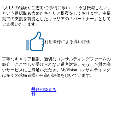
1人1人の経験やご志向/ご事情に添い、「今は転職しない」
という選択肢も含めたキャリア提案をしております。中長
期での支援を前提としたキャリアの「パートナー」として
ご支援いたします。
利用者様による高い評価
丁寧なキャリア相談、適切なコンサルティングファームの
紹介、ここでしか受けられない選考対策。そうした質の高
いサービスにご満足いただき、MyVisionコンサルティング
は多くの求職者様から高い評価を頂いています。
無
転職相談する
料