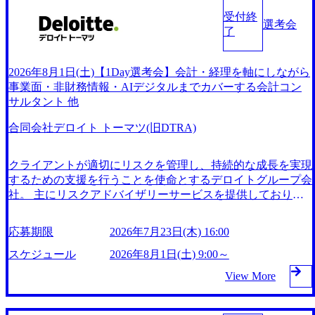
受付終
選考会
了
2026年8月1日(土)【1Day選考会】会計・経理を軸にしながら
事業面・非財務情報・AIデジタルまでカバーする会計コン
サルタント 他
合同会社デロイト トーマツ(旧DTRA)
クライアントが適切にリスクを管理し、持続的な成長を実現
するための支援を行うことを使命とするデロイトグループ会
社。 主にリスクアドバイザリーサービスを提供しており、
アカウンティング、インターナルコントロール、サイバーリ
スク、ストラテジックリスク、レギュラトリーリスクなど多
応募期限
2026年7月23日(木) 16:00
岐にわたる分野でクライアントをサポートしている。 Fortun
e Global 500企業の約90%と取引があり、信頼性と実績を誇っ
スケジュール
2026年8月1日(土) 9:00～
ている。 2026年8月1日(土) 9:00～19:00 2026年7月23日(木) 16:
View More
00 ※9:00～19:00の間で、1回につき1時間程度の面接を想定
しております。 ※2回面接を想定しており、1次面接合格時
には、同日に最終面接のご案内ならびに最終面接実施と致し