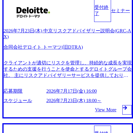
ます。その為、ご予定は1日空けた状態でご参加いただけま
受付終
セミナー
すと幸いです。 ※事前に書類選考、SPI試験(web)がございま
了
す。書類選考に合格された場合のみ、SPI受験と当日のご案
内をさせていただきます。 ●募集ポジションについて (対象
求人)※詳細は各求人をご確認ください。 ・【RA/FA&O】会
2026年7月23日(木) 中京リスクアドバイザリー説明会(GRC-A
計・経理を軸にしながら事業面・非財務情報・AIデジタル
X)
までカバーする会計コンサルタント ・【RA/FA&O】連結会
合同会社デロイト トーマツ(旧DTRA)
計プロセス・システム コンサルタント/PMO(会計 × 経営 × D
X で企業変革をリードする) ・【RA/FA&O】経理BPR/DX コ
ンサルタント/PMO(会計 × 経営 × DX で企業変革をリードす
クライアントが適切にリスクを管理し、持続的な成長を実現
る) ・【RA/FA&O】会計×デジタル領域(会計システム他)の
するための支援を行うことを使命とするデロイトグループ会
コンサルタント ・【RA/FA&O】IFRS導入プロジェクト コ
社。 主にリスクアドバイザリーサービスを提供しており、
ンサルタント/PMO(会計 × 経営 × DX で企業変革をリードす
アカウンティング、インターナルコントロール、サイバーリ
る) ・【RA/FA&O】ファイナンス・エンジニア/会計・ファ
スク、ストラテジックリスク、レギュラトリーリスクなど多
応募期限
2026年7月17日(金) 16:00
イナンス領域開発チーム立上げ オンライン(ZOOM) 主に
岐にわたる分野でクライアントをサポートしている。 Fortun
下記いずれかのような方を求めています。 ●事業会社経験を
e Global 500企業の約90%と取引があり、信頼性と実績を誇っ
スケジュール
2026年7月23日(木) 18:00～
お持ちの方 ・一定規模の企業における概ね3年以上の経理、
ている。 2026年7月23日(木) 18:00～18:30 2026年7月17日(金)
View More
財務、企画、FP&A経験を必須といたします。 ・事業会社に
16:00 FY27における中京リスクアドバイザリーの体制や求人
おけるプロジェクト関与経験を必須といたします。 ・全
についてご紹介します。 Q&Aセッションもセットしていま
社、部門横断のプロジェクト経験がある方は尚可です。 ●コ
すので、業務内容に加えて働き方やメンバーの雰囲気につい
ンサル・アドバイザリー会社経験を持ちの方 ・コンサル、
ても質問可能です。 ● プログラム ・会社説明、サービス説