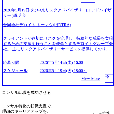
可能性があります ●対象求人 今回はユニット全体のご紹介
になります。 オンライン(Teams ウェビナー形式)
2026年5月19日(火) 中京リスクアドバイザリー(ITアドバイザ
リー )説明会
合同会社デロイト トーマツ(旧DTRA)
クライアントが適切にリスクを管理し、持続的な成長を実現
するための支援を行うことを使命とするデロイトグループ会
社。 主にリスクアドバイザリーサービスを提供しており、
アカウンティング、インターナルコントロール、サイバーリ
スク、ストラテジックリスク、レギュラトリーリスクなど多
応募期限
2026年5月14日(木) 16:00
岐にわたる分野でクライアントをサポートしている。 Fortun
e Global 500企業の約90%と取引があり、信頼性と実績を誇っ
スケジュール
2026年5月19日(火) 18:00～
ている。 2026年5月19日(火) 18:00～19:00 2026年5月14日(木)
View More
16:00 合同会社デロイト トーマツの会社概要と中京リスクア
ドバイザリー(ITアドバイザリー)のサービスについて紹介し
ます。 Q&Aセッションもセットしていますので、業務内容
コンサル転職を成功させる
に加えて働き方やメンバーの雰囲気についても質問可能で
す。 ●プログラム ・会社説明、サービス説明 : 45分程度 ・Q
コンサル特化の転職支援で、
&Aセッション : 15分程度 ※説明時間・QA時間は前後する可
理想のキャリアアップを。
Consulting
能性があります ●対象求人 【RA/中京RA】経営や地域の課