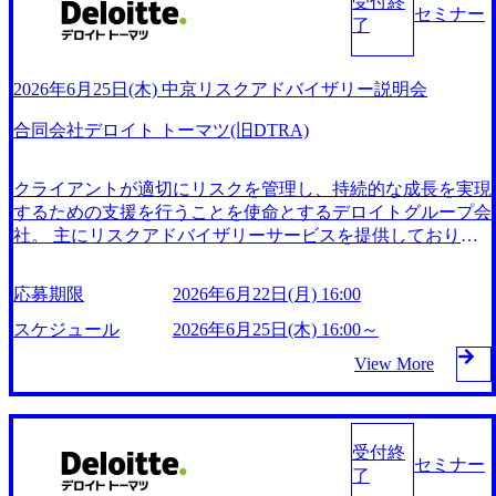
受付終
アドバイザリー会社における経験を必須といたします。 ・
セミナー
明 : 20分程度 ・Q&Aセッション : 10分程度 ※説明時間・QA
了
経理、財務、企画、FP&A関連のプロジェクト経験がある方
時間は前後する可能性があります ● 対象チーム GRC-AX
は尚可です。 ●会計士資格をお持ちの方 ・日本、米国、英
Teamsでのリモート開催
国、豪州、その他の国の会計士取得者は歓迎いたします。
2026年6月25日(木) 中京リスクアドバイザリー説明会
・監査法人において、会計監査業務への関与経験がある方は
尚可です(年数は問いません)。 ※短答式試験合格の方、科目
合同会社デロイト トーマツ(旧DTRA)
合格の方も、他の実務経験等から検討いたします。 ●業務改
善や業務自動化・効率化の経験のある方(自社側・受託側問
クライアントが適切にリスクを管理し、持続的な成長を実現
わず)
するための支援を行うことを使命とするデロイトグループ会
社。 主にリスクアドバイザリーサービスを提供しており、
アカウンティング、インターナルコントロール、サイバーリ
スク、ストラテジックリスク、レギュラトリーリスクなど多
応募期限
2026年6月22日(月) 16:00
岐にわたる分野でクライアントをサポートしている。 Fortun
e Global 500企業の約90%と取引があり、信頼性と実績を誇っ
スケジュール
2026年6月25日(木) 16:00～
ている。 2026年6月25日(木) 16:00～17:00 2026年6月22日(月)
View More
16:00 合同会社デロイト トーマツの会社概要とFY27におけ
る中京リスクアドバイザリーの体制や求人についてご紹介し
ます。 Q＆Aセッションもセットしていますので、業務内容
に加えて働き方やメンバーの雰囲気についても質問可能で
受付終
セミナー
す。 ●プログラム ・会社説明、サービス説明 : 45分程度 ・Q
了
＆Aセッション : 15分程度 ※説明時間・QA時間は前後する