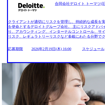
で企業変革をリードする) ・【RA/FA&O】経理BPR/DX コ
合同会社デロイト トーマツ(旧D
営 × DX で企業変革をリードする) ・【RA/FA&O】会
のコンサルタント ・【RA/FA&O】IFRS導入プロジェクト 
経営 × DX で企業変革をリードする) ・【RA/FA&O】
ファイナンス領域開発チーム立上げ オンライン(ZOOM
クライアントが適切にリスクを管理し、持続的な成長を
を求めています。 ●事業会社経験をお持ちの方 ・一定規
を使命とするデロイトグループ会社。 主にリスクアドバ
の経理、財務、企画、FP&A経験を必須といたします。 
り、アカウンティング、インターナルコントロール、サ
ト関与経験を必須といたします。 ・全社、部門横断のプ
リスク、レギュラトリーリスクなど多岐にわたる分野で
です。 ●コンサル・アドバイザリー会社経験を持ちの方 
る。 Fortune Global 500企業の約90%と取引があり、
社における経験を必須といたします。 ・経理、財務、企画
2月28日(土) 9:00～17:00 2026年2月19日(木) 16:
応募期限
2026年2月19日(木) 16:00
スケジュール
経験がある方は尚可です。 ●会計士資格をお持ちの方 ・
内させていただくことがございます ●当日スケジュール 9:00～13:00 1次面接 13
他の国の会計士取得者は歓迎いたします。 ・監査法人に
0 最終面接(1次面接合格者のみ) ※事前に書類選考を実施し、当日は書類通過者のみご参
経験がある方は尚可です(年数は問いません)。 ※短答式
加となります ※面接の所要時間は1時間程度、面接回数は
も、他の実務経験等から検討いたします。 ●業務改善や
面接合格時には、同日に最終面接のご案内ならびに最終
る方(自社側・受託側問わず)
予定は1日空けた状態でご参加いただけますと幸いです オンライ
下いずれかまたは複数のご経験をお持ちであること ・コ
規事業推進、リスクマネジメント、グローバルPMO、業務
システム導入コンサルティング等)の経験 ・コンサルティン
る営業・事業開発業務 ・コミュニケーション、PPT作成・E
の基礎スキル ●あると望ましい要件 以下のいずれかまた
こと ・事業会社における経営企画・グループ会社管理・