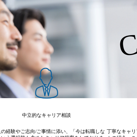
リスクマネジメント ・海外事
ェーン)に関する研究・調査・実
など内部統制・内部監査に関す
C
 ・業務改善・BPR/BPOに
資格 ・ビジネス英語力(TOEIC
会社管理・M&A・法務・コン
会計士、CIA、CFEなど内部統
 システムに関する資格 ・PM
力(ビジネスレベル) ・プロジェ
中立的なキャリア相談
人の経験やご志向/ご事情に添い、「今は転職しな
丁寧なキャリ