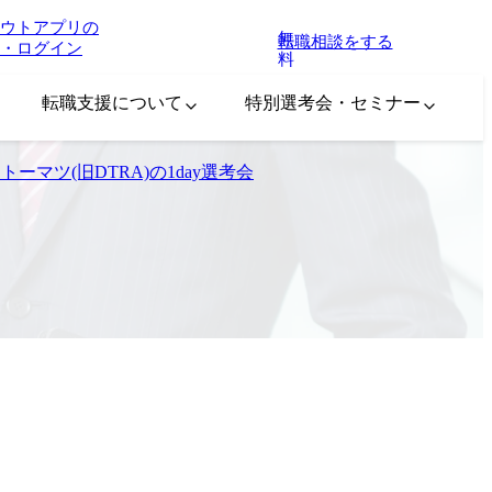
ウトアプリの
無
転職相談をする
・ログイン
料
転職支援について
特別選考会・セミナー
ーマツ(旧DTRA)の1day選考会