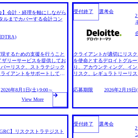
受付終了
選考会
y選考会】会計・経理を軸にしながら
ジタルまでカバーする会計コン
TRA)
実現するための支援を行うこと
クライアントが適切にリスク
イザリーサービスを提供してお
を使命とするデロイトグルー
イバーリスク、ストラテジック
り、アカウンティング、イン
クライアントをサポートしてい
リスク、レギュラトリーリス
信頼性と実績を誇っている。 2026年
る。 Fortune Global 
:00～19:00の間で、1回につき1時間程
2月28日(土) 9:00～17:00
2026年8月1日(土) 9:00～
応募期限
2026年2月19日(木
、1次面接合格時には、同日に
内させていただくことがございます ●当日スケ
為、ご予定は1日空けた状態で
View More
0 最終面接(1次面接合格者のみ) ※事前に書類選考を実施し、当日は書類通過者のみご参
験(web)がございます。書類
加となります ※面接の所要
せていただきます。 ●募集ポジ
面接合格時には、同日に最終
。 ・【RA/FA&O】会計・
予定は1日空けた状態でご参加い
受付終了
選考会
でカバーする会計コンサルタン
下いずれかまたは複数のご経験をお持ちであるこ
RA/GRC】リスクストラテジスト
ト/PMO(会計 × 経営 × DX
ネジメント、業務変革・デジタ