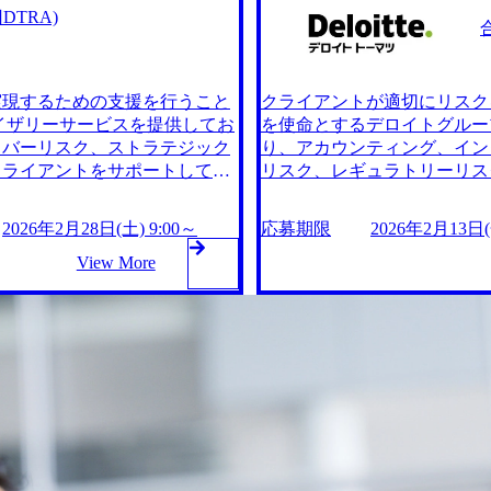
ンサルタント/PMO(会計 × 経
ジェクトマネジャーの経験(M層のみ) ・コミュニケーション、PPT作成
TRA)
計×デジタル領域(会計システム他)
コンサルタントの基礎スキル
コンサルタント/PMO(会計 ×
をお持ちであること ・BPR、基幹システム導入プロジェクトに関連するご経験 ・大規模
ファイナンス・エンジニア/会計・
プロジェクトでプロジェクトマネジメント
) 主に下記いずれかのような方
連するご経験 ・内部統制に関連するご経験 ・内部監査に関連するご経験 ・サプライチ
実現するための支援を行うこと
クライアントが適切にリスク
模の企業における概ね3年以上
ェーン(サステナビリティ含む
イザリーサービスを提供してお
を使命とするデロイトグルー
・事業会社におけるプロジェク
コンサル・システム・実務経験)に関連するご経験
イバーリスク、ストラテジック
り、アカウンティング、イン
ロジェクト経験がある方は尚可
ープ会社管理・M&A・法務・コンプ
クライアントをサポートしてい
リスク、レギュラトリーリス
・コンサル、アドバイザリー会
公認会計士、CIA、CFEなど内部統制・
信頼性と実績を誇っている。 2026年
る。 Fortune Global 
、FP&A関連のプロジェクト
どIT, システムに関する資格 ・PMP、PMIなどのコンサルティング業務に関する資格 ・
00 ※定員数に達した場合は通常選考をご案
2月21日(土) 9:00～17:00
2026年2月28日(土) 9:00～
応募期限
2026年2月13日(金
日本、米国、英国、豪州、その
英語力(
:00～17:0
内させていただくことがございます ●当日スケ
おいて、会計監査業務への関与
View More
0 最終面接(1次面接合格者のみ) ※事前に書類選考を実施し、当日は書類通過者のみご参
試験合格の方、科目合格の方
2回を予定しております 1次
加となります ※面接の所要
業務自動化・効率化の経験のあ
面接を実施いたしますので、ご
面接合格時には、同日に最終
ン(Teams) ●必須要件 以
予定は1日空けた状態でご参加い
ンサルティング業務(戦略、新
下いずれかまたは複数のご経
変革・デジタル化・AI活用、
ファームでのプロフェッショ
グ、Sier事業会社などにおけ
実務経験もしくはコンサルテ
xcel分析等、コンサルタント
み) ●あると望ましい要件 
は複数のご経験をお持ちである
化までの一連の業務経験(領
法務・コンプライアンス等の関
計業務経験 ・サステナビリ