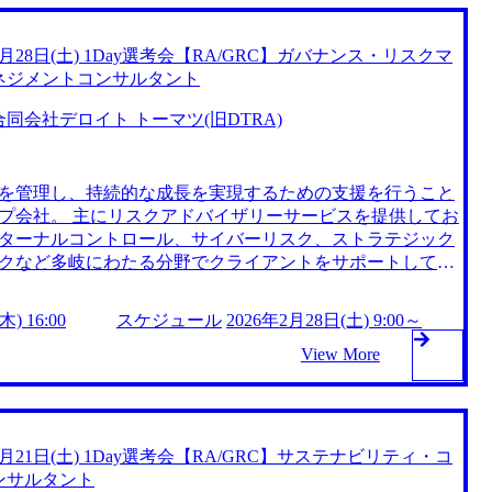
2月28日(土) 1Day選考会【RA/GRC】ガバナンス・リスクマ
ネジメントコンサルタント
合同会社デロイト トーマツ(旧DTRA)
を管理し、持続的な成長を実現するための支援を行うこと
プ会社。 主にリスクアドバイザリーサービスを提供してお
ターナルコントロール、サイバーリスク、ストラテジック
クなど多岐にわたる分野でクライアントをサポートしてい
500企業の約90%と取引があり、信頼性と実績を誇っている。 2026年
 2026年2月19日(木) 16:00 ※定員数に達した場合は通常選考をご案
) 16:00
スケジュール
2026年2月28日(土) 9:00～
ジュール 9:00～13:00 1次面接 13:00～17:0
View More
時間は1時間程度、面接回数は2回を予定しております 1次
面接のご案内ならびに最終面接を実施いたしますので、ご
ただけますと幸いです オンライン(Teams) ●必須要件 以
と ・コンサルティング業務(リスクマ
2月21日(土) 1Day選考会【RA/GRC】サステナビリティ・コ
ル化、システム導入コンサルティング等)の経験 ・プロ
ンサルタント