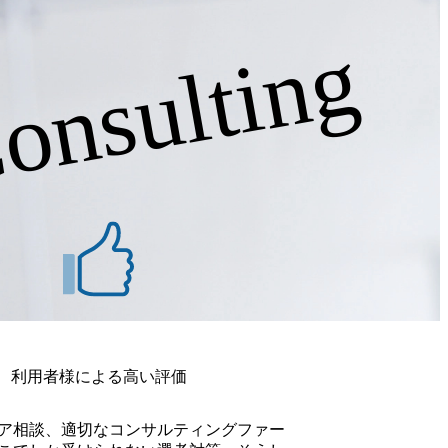
務経験 ＜スキル＞ ・公認会計士、USCPA、CIA、CFE
る資格 ・CISA、情報処理資格などIT, システムに関する
onsulting
800点以上)
利用者様による高い評価
ア相談、適切なコンサルティングファー