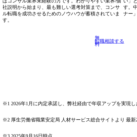
はコンサル業界未経験の方です。わかりやすい業界/個
い」
社説明から始まり、最も難しい選考対策まで、コンサ
す。
ル転職を成功させるためのノウハウが蓄積されていま
ナー
す。
無
転職相談する
料
※1 2026年1月に内定承諾し、弊社経由で年収アップを実現
※2 厚生労働省職業安定局 人材サービス総合サイトより 最新2
※3 2025年9月16日時点