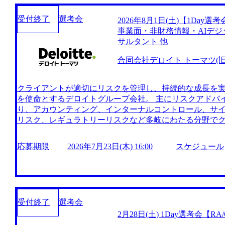
受付終了
選考会
2026年8月1日(土)【1Da
事業面・非財務情報・AIデ
サルタント 他
合同会社デロイト トーマツ(旧D
クライアントが適切にリスクを管理し、持続的な成長を
を使命とするデロイトグループ会社。 主にリスクアドバ
り、アカウンティング、インターナルコントロール、サ
リスク、レギュラトリーリスクなど多岐にわたる分野で
る。 Fortune Global 500企業の約90%と取引があり、
8月1日(土) 9:00～19:00 2026年7月23日(木) 16:00 ※9
応募期限
2026年7月23日(木) 16:00
スケジュール
度の面接を想定しております。 ※2回面接を想定しており
最終面接のご案内ならびに最終面接実施と致します。その
ご参加いただけますと幸いです。 ※事前に書類選考、SPI試
選考に合格された場合のみ、SPI受験と当日のご案内をさ
ションについて (対象求人)※詳細は各求人をご確認ください
受付終了
選考会
経理を軸にしながら事業面・非財務情報・AIデジタルま
2月28日(土) 1Day選考会【
ト ・【RA/FA&O】連結会計プロセス・システム コンサルタン