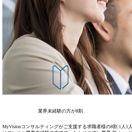
連業務経験 ・事業会社における経営/事業の企画・推進、
業展開、M&A関連業務(DD、PMIなど) ・大規模プロジェクトでプロジェクトマネジメン
トに関連するご経験 ・リスクマネジメントに関連するご経験
関連するご経験 ・事業会社における経営企画・グループ
プライアンス等の関連業務経験 (スキル) ・USCPA、公認
制・内部監査に関する資格 ・CISA、情報処理資格などIT,
P、PMIなどのコンサルティング業務に関する資格 ・英語
クト提案の受注経験(M層のみ)
業界未経験の方が8割
MyVisionコンサルティングがご支援する求職者様の8割
1人1