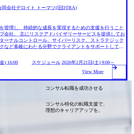
・Excel分析等、
 ●あると望ましい要件 以下のいずれかまたは複数のご経験
合同会社デロイト トーマツ(旧DTRA)
に関連するご経験 ・リスクマネジメントに関
を管理し、持続的な成長を実現するための支援を行うこと
)、サードパーティリスク管理(TPRM、購買領域における
プ会社。 主にリスクアドバイザリーサービスを提供してお
 ・事業会社における経営企画・グル
ターナルコントロール、サイバーリスク、ストラテジック
ライアンス等の関連業務経験 (スキル) ・USCPA、
クなど多岐にわたる分野でクライアントをサポートしてい
内部監査に関する資格 ・CISA、情報処理資格な
500企業の約90%と取引があり、信頼性と実績を誇っている。 2026年
 2026年2月13日(金) 16:00 ※定員数に達した場合は通常選考をご案
) 16:00
スケジュール
2026年2月21日(土) 9:00～
ビジネスレベル) ・プロジェクト提案の受注経験(M層のみ)
ジュール 9:00～13:00 1次面接 13:00～17:0
View More
時間は1時間程度、面接回数は2回を予定しております 1次
面接のご案内ならびに最終面接を実施いたしますので、ご
コンサル転職を成功させる
ただけますと幸いです オンライン(Teams) ●必須要件 以
験をお持ちであること ・戦略・ビジネスコンサルティング
ナル業務経験 ・上記サステナビリティ関連のプロジェクト
コンサル特化の転職支援で、
ィング業務経験 ・プロジェクトマネージャーの経験(M層の
理想のキャリアアップを。
＜実務経験＞ ・システム要件定義～設計・実装～展開・定着
域は問わず) ・業務・プロセスフロー作成、データモデル設
ティの特定テーマ(例:環境、人権、生物多様性、サプライチ