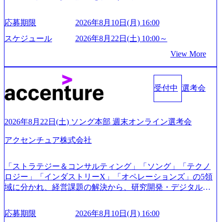
業、医療・介護事業、若手キャリア、新規事業といった40
以上の事業を展開する オールインハウスの組織体制をとっ
応募期限
2026年8月10日(月) 16:00
ており社内で新しい事業開発などの人員調達できる 独立資
本経営をとっており、事業創造の自由度が高い https://storag
スケジュール
2026年8月22日(土) 10:00～
e.googleapis.com/our-vision-production.appspot.com/public/image
View More
s/20240925162633_7242d0de-3e54-4f03-b076-00318d5c0dff_120
0x644.webp レバレジーズ株式会社 会社説明資料 (https://spea
kerdeck.com/leverages/leverages-hui-she-shao-jie-zi-liao-zhong-tu-
cai-yong-xiang-ke) 「働く人」「事業・サービス」「カルチャ
受付中
選考会
ー」など、レバレジーズのリアルを取り上げています！ (htt
ps://melev.leverages.jp/) レバレジーズグローバル、大分県より
「外国人留学生等受入環境整備事業委託業務」を受託 (http
2026年8月22日(土) ソング本部 週末オンライン選考会
s://prtimes.jp/main/html/rd/p/000000612.000010591.html) レバレ
ジーズ、モチベーション管理システム「NALYSYS」リリー
アクセンチュア株式会社
ス (https://prtimes.jp/main/html/rd/p/000000622.000010591.html) Y
ouTube（【公式】レバレジーズCh） (https://www.youtube.co
「ストラテジー＆コンサルティング」「ソング」「テクノ
m/@leveragesCh) レバレジーズで活躍するメンバー紹介！〜
ロジー」「インダストリーX」「オペレーションズ」の5領
管理職種編 〜 (https://www.youtube.com/watch?v=RETwZKac2
域に分かれ、経営課題の解決から、研究開発・デジタル・
UI) レバレジーズで活躍するメンバー紹介！〜 営業職種編
マーケティング・ITシステムの導入など、コンサルティン
〜 (https://www.youtube.com/watch?v=XJ7Eam0onXA) 創業以
グ領域からその実行的側面であるITサービスの提供まで一
来黒字を維持し、急成長中でありながら安定した事業を展
応募期限
2026年8月10日(月) 16:00
貫して支援する総合系・IT系ファームである あらゆる産業
開し、高い安定性を持つ企業へと成長している 10年後に1兆