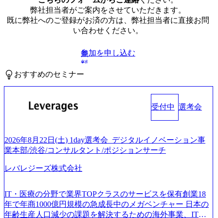
弊社担当者がご案内をさせていただきます。
既に弊社へのご登録がお済の方は、弊社担当者に直接お問
い合わせください。
参加を申し込む
無
料
おすすめのセミナー
受付中
選考会
2026年8月22日(土) 1day選考会_デジタルイノベーション事
業本部/渋谷/コンサルタント/ポジションサーチ
レバレジーズ株式会社
IT・医療の分野で業界TOPクラスのサービスを保有創業18
年で年商1000億円規模の急成長中のメガベンチャー 日本の
年齢生産人口減少の課題を解決するための海外事業、IT事