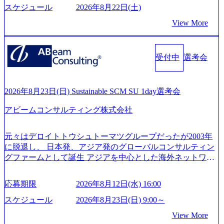
において非常に良質な顧客基盤を築いており、Fortune Globa
スケジュール
2026年8月22日(土)
円を目指す日本にもなかなかないメガベンチャー。創業か
l 500社の80％以上の企業をクライアントとして抱えている
ら黒字経営。年間130%成長 https://storage.googleapis.com/our-
View More
手掛けたプロジェクトは「ファーストリテイリングにおけ
vision-production.appspot.com/public/images/20251030164405_5c
るグローバル化」「資生堂グループのDX化支援」「ヴィヴ
527843-d227-4df8-b86c-5587f843fdf6_1200x471.webp https://stor
age.googleapis.com/our-vision-production.appspot.com/public/imag
ィアン・ウエストウッドの製品開発」など多岐にわたる コ
es/20251030164946_dc0888f6-0539-4887-84d7-34c8d8544226_1
受付中
選考会
ンサルティング活動のみならず、2021年にはKDDIと合弁会
200x666.webp 年間100億円規模の投資の元、10以上もの新規
社「ARISE analytics」を設立し、人工知能とデータアナリテ
事業を立ち上げているため様々な業界を経験することが可
ィクス技術で新たなイノベーションを創出する活動や、デ
能 社内転職が活発であり、多様なスキルを1社で身に着ける
ジタル人材育成の支援も盛んに行う 採用資料 (https://www.ac
2026年8月23日(日) Sustainable SCM SU 1day選考会
ことが可能 事業開発・運用を内包かする「オールインハウ
centure.com/content/dam/accenture/final/accenture-com/document-
ス」型の組織体。社内スカウトや社内公募制度を用いて主
アビームコンサルティング株式会社
2/Accenture-Recruiting-Brochure.pdf#zoom=50) 女性の活躍につ
体的かつ柔軟なキャリア形成が可能。 https://storage.googleap
いて (https://www.accenture.com/content/dam/accenture/final/caree
is.com/our-vision-production.appspot.com/public/images/20251030
rs/corporate/document/women-brochure.pdf#zoom=50) 社員発信
元々はデロイトトウシュトーマツグループだったが2003年
165942_70f09968-1b27-43e6-b849-1cd107c4f488_1200x698.web
のキャリアブログ (https://www.accenture.com/jp-ja/blogs/japan-
に脱退し、 日本発、アジア発のグローバルコンサルティン
p ## 働き方／WLB／待遇 内装8億円超のかっこいいオフィ
careers-blog) 江川社長が語る「105点経営」 (https://business.ni
グファームとして誕生 アジアを中心とした海外ネットワー
スがあり、 働き甲斐のあるランキング、新卒注目ランキン
kkei.com/atcl/gen/19/00604/021600008/) 規模拡大で成功する理
クを通じ、各国や地域に即したグローバル・サービスを提
グ受賞歴多数 あえての未上場であり株主からの圧力がない
由【コンサル業界俯瞰マップ】 (https://diamond.jp/articles/-/34
供している日系最大級の総合コンサルティングファーム
ため事業創造の自由度が高く、赤字事業でも投資して長期
6218) 大手広告代理店出身者などマーケティングのトップ人
応募期限
2026年8月12日(水) 16:00
『Build Beyond As One ®.』をブランドメッセージに掲げ、
的な成長を若手に任せられる環境 対面でのコミュニケーシ
材が集結するワケ (https://markezine.jp/article/detail/45446) エン
企業や組織の変革を通じて社会や産業の課題を解決し、未
ョンメリットを重視するため出社勤務。1日の労働時間平均
スケジュール
2026年8月23日(日) 9:00～
ジニアからコンサルタントへ。会社に入って、何が変わっ
来のありたい姿を実現するとともに、クライアント変革の
9.2時間、有休消化率81%(2024年度の年間データ、エンジニ
た？ (https://www.businessinsider.jp/post-288838) プラダ：ラグ
View More
確実な実現と社会的価値及び経済的価値の追求にも貢献 NE
ア組織） 2026年8月22日(土) 10:00～最長16:00 2026年8月10