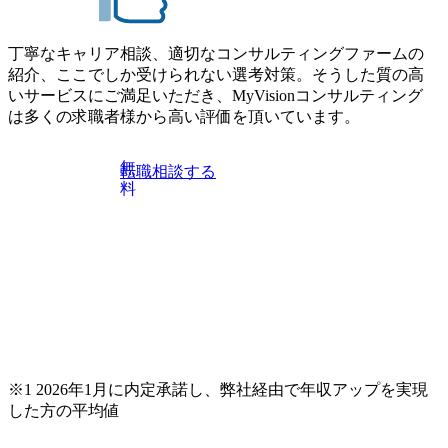
おりますが、調整が叶わないケースもございます オンライ
歴を2年以上お持ちの方で、東京オフィスのコンサルタント
ン 書類選考通過者
ポジションに応募意思がある方 ● 英語・日本語ともにビジ
丁寧なキャリア相談、適切なコンサルティングファームの
ネスレベルの方 ※日本語が母国語でない方は日本語能力
紹介、ここでしか受けられない選考対策。そうした質の高
試験N1またはそれ相当の上級レベルの日本語力(会話・読解
いサービスにご満足いただき、MyVisionコンサルティング
力)
は多くの求職者様から高い評価を頂いています。
無
転職相談する
料
※1 2026年1月に内定承諾し、弊社経由で年収アップを実現
した方の平均値