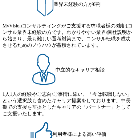
工程の経験 ・サブリーダー以上のマネジメント経験 ・お客
致します。 「未経験では難しいのではないか」、「実際女
業界未経験の方が8割
クス制度やフリーロケーション制度、フルリモート制度な
様との折衝経験、交渉経験 ・組織課題に対して主体的に業
性はどのように活躍をしているのか」、「ケース面接の経
どの多様な働き方をサポートする制度が整備されている 202
務改善に取り組まれたご経験 ・アジャイル/スクラムへの興
験がなく対策の仕方が知りたい」などのお声をたくさんい
6年8月23日(日) 9:00～18:00終了 2026年8月12日(水) 16:00 202
味関心 ● 求める人物像 ・リーダーシップが取れる方/一人称
ただいているため、今回のプログラムでは現役の面接官と
6年8月23日(日)にSustainable SCM SU 1day選考会を開催いた
MyVisionコンサルティングがご支援する求職者様の8割はコ
で主体的に動ける方 ・年齢にこだわらず、アドバイスを素
食事などのカジュアルな交流、実際のプロジェクトのケー
します。 当SUは「GlobalでのSCM構築」や「物流・調達コ
ンサル業界未経験の方です。わかりやすい業界/個社説明か
直に受け取れる方 ・推進力のある方
ススタディ、1対1の模擬面接等、複数のセッションを約1か
ストの構造改革」といった伝統的なテーマに留まらずクラ
ら始まり、最も難しい選考対策まで、コンサル転職を成功
月の期間に渡り行い、選考にご参加いただきます。コンサ
イアントがこれから取組むべき「グリーントランスフォー
させるためのノウハウが蓄積されています。
ルタント未経験の方でも、戦略コンサルタントの具体的な
メーション」、「サーキュラーエコノミー(循環経済)」とい
仕事内容からお話をさせていただきますので、戦略コンサ
った社会課題やテーマに対して、グローバル知見と最新の
ルティングにご興味をお持ちの方は、この機会にぜひご応
事例などを基に企業の構造改革と社会価値の創造の取り組
募ください。 ● 応募後のフロー ・書類選考後、対象者の方
みを行うプロフェッショナルチームです。 今回1day選考対
中立的なキャリア相談
にはWebテストを8月20日までに受験いただきます ・8月21
象となるポジションは下記となります。 ・コンサルタント
日までにプログラム参加者をご案内します ・初回プログラ
(調達改革・設備O&M)【SCS SU】 ・コンサルタント(ECM/
ム : 8月29日(土)10:00～13:30 @ベイン東京オフィス(六本木)
SCM構想・PLM/MES改革)【SSC SU】 ・コンサルタント(物
・プログラム期間中はコンサルタントとの食事会、プロジ
1人1人の経験やご志向/ご事情に添い、「今は転職しない」
流改革/需給プロセス改革)【SSC SU】 ・SCM/ECMデータ・
ェクトのご紹介、ケースワークショップなどを実施します
という選択肢も含めたキャリア提案をしております。中長
プロセス分析・AI活用_Sustainable SCM Strategy Unit(Strategy
・10月17日(土)開催の選考会にて採用面接を実施する予定で
期での支援を前提としたキャリアの「パートナー」として
Consultant職)≪東京・大阪≫ ・コンサルタント(SCS SUオー
す ※ご都合が合わない方は別途調整いたします 初回プロ
ご支援いたします。
プンポジション)【SCS SU】 ※当日は全体での会社説明な
グラム : ベイン東京オフィス(六本木) ※イベントによりオン
どはなく、個別選考のみの実施を予定しています ※1名あた
ラインまたはオフラインの実施 ※東京オフィスのみのご応
りの拘束時間は1時間～最大2時間半程度を想定しています
募となります。他オフィス希望を含めたご応募はお受けい
※1次面接と最終面接の間をなるべく空けないよう調整して
利用者様による高い評価
たしかねますのでご了承ください ● フルタイムでの職務経