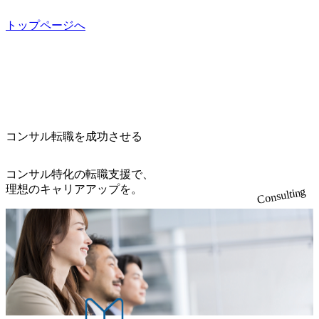
化 (https://www.nikkan.co.jp/articles/view/00694812) “失われた3
らテストまでの一連の工程における管理業務に加え、最上
ンに自由に応募できる社内の転職ツール「キャリアズ・マ
っている ベインの社風を体現するものとして「True North」
0年”をアビームの｢人的資本経営｣で取り戻したい (https://ww
流での現状分析、顧客ヒアリング、戦略策定、技術選定、
ーケットプレイス」が存在し、本ツールを活用で上司の引
（真北）という言葉がよくつかわれる。針が少し東に傾い
トップページへ
w.businessinsider.jp/post-283587) アサヒグループホールディン
品質改善なども推進していただきます。 ＜SE＞ 参画いただ
き留めを受けずに移動が可能である（異動者は年間約1,000
て見えるTrue Northとは磁北ではなく真北、風説や思い込み
グスのESG価値の可視化を支援 「インパクト加重会計」
く案件はプライム案件メインです。 要件定義～設計～開発
名） 残業時間や有休取得率など約10項目を数値化すること
による一見正しい答えや、単に理論的に正しいが実行不可
を用いて非財務活動の社会的インパクトを算出 (https://prtime
～テスト～リリース・リリース後対応まで一気通貫でご担
で、実行前後で離職率を半減させることに成功した 18時以
能な答えではなく、企業と社会の最大価値を追求した本当
s.jp/main/html/rd/p/000000015.000123981.html) NECから独立し
当いただきます。 参画当初はご経験に応じたフェーズから
降の会議を原則禁止としているほか、在宅勤務制度の全社
の答えを提供したい、というベインのコンサルティングに
て20年近く成長を続けており、2022年3月期の連結売上高は
ご担当いただき、当社の社員が業務面をサポートしつつ、
展開、ハラスメント抑止に向けた研修の拡充、社外窓口設
おける信念であり、カルチャーにもなっている。 海外オフ
991億円、1,000億円突破が目前となった 2023年4月1日時点
徐々に対応範囲を広げていただきます。 ＜QAエンジニア＞
置など徹底的な仕組み化を推進する 育休取得率は男性6
ィスとの連携が多く、海外プロジェクトへのアサインや海
でグループ従業員数は7523人と、国内でも有数の規模のコ
本質的な品質向上を目的とし、プロジェクトの上流(コンサ
5%、女性100%と全国平均を上回る実績を持ち、女性の管理
外オフィスへのトランスファー制度などが充実している。
ンサルティング会社となり、今後も成長性が大きくみられ
コンサル転職を成功させる
ルティング領域)から参画いただきます。 課題選定から顧客
職率も21.8%（2023年12月時点）とフレキシブルな働き方を
東京オフィスに来るグローバルメンバーも多く、グローバ
る 日本企業的な柔らかい雰囲気が特徴的で、従業員方の人
への企画提案、そして実行までを一気通貫で支援していた
提供 2026年8月22日(土) 面接枠 ①10時開始、②11時開始、
ル・ワンチームで活動している。プロボノ活動にも力を入
柄の良さや未経験者への充実したオンボーディング支援(入
だきます。 アジャイル開発を通じて顧客の要望や提案を柔
③12時開始 2026年8月10日(月) 16:00 各回50分程度を想定 オ
コンサル特化の転職支援で、
れており、これまで多くのNPO・NGOなどの非営利団体に
社時に10日間の間みっちりとコンサルの基礎を支援)を魅力
軟に取り入れながら改善サイクルを回すため、ご自身の提
ンライン 書類選考通過者
理想のキャリアアップを。
無償でコンサルティングを提供している。 2026年8月29日
Consulting
に感じ、他Big4ではなくアビームを選ぶ方も多数 アビーム
案がサービスに直接反映されやすく、高い貢献度を実感で
(土) の対面Kick-offイベントを皮切りに1か月程度のプログラ
といえばSAPをはじめとしたシステム、とイメージされる
きます。 ● 勤務地 東京都渋谷区渋谷3丁目6-7 渋谷金王タワ
ム ※初回プログラム : 8月29日(土)10:00～13:30 2026年8月12
こともあるが実態としては経営戦略策定や新規事業立案な
ー 事業所内禁煙(入居する施設に喫煙専用室あり) ・就業規
日(水) 16:00 Bain & Company Tokyoでは、「Tokyo Be Bold Pr
どのトップラインを上げるための戦略案件も多く存在 特に
則により就業時間内の喫煙を全面的に禁止 ・禁煙サポート
ogram (女性候補者向け選考支援プログラム)」を実施いたし
スポーツ&エンターテイメント領域ではBig4に先んじて注力
制度あり オンライン ● 必須要件 以下いずれかのご経験をお
ます。クライアントに斬新なソリューションを提供し、複
し、業界内で大きな存在感を誇る 社員の多様化する生活ス
持ちの方 ・システム・ソフトウェア開発経験3年以上 ・要
雑な経営課題を解決するために、チームのダイバーシティ
タイルやライフイベントに対応した働きやすい職場環境を
件定義～基本設計など上流経験2年以上 ・PMO経験2年以上
は欠かせません。是非、ユニークな視点と高い志を持つ女
実現するため、さまざまなサポート制度を導入している 多
● 歓迎要件 ・要件定義から詳細設計までのいずれかの上流
性の皆様に多数ご参画頂きたいと考え、プログラムを開催
文化理解や女性の活躍推進などの取り組み、また、フレッ