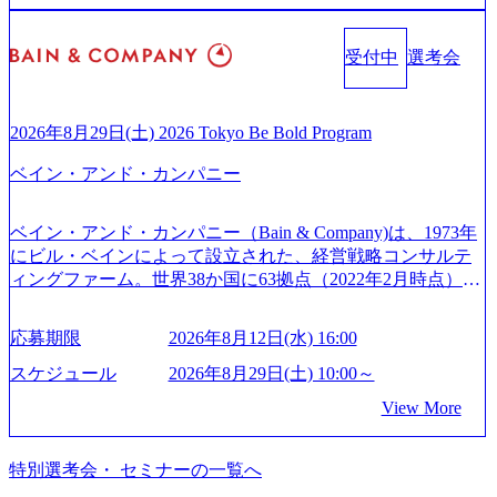
ジュアリー製品のパーソナライゼーション (https://www.acce
Cとの戦略的資本提携も実現して、現在はNECのグループ会
日(月) 16:00 ※応募者が定員を上回る場合は、厳正なる審査
nture.com/jp-ja/case-studies/song/prada-luxury-product-customizati
社であり、戦略、業務改革、IT、組織・人事、アウトソー
の上参加者を決定させていただきます。ご了承ください。
on) 大正製薬：ITカーブアウト支援 (https://www.accenture.co
受付中
選考会
シングなどの専門知識と、豊富な経験を持つ約6,000名を超
● 当日の流れ 受付 → 会社説明会 → 面接(会社説明会終了
m/jp-ja/case-studies/consulting/taisho-pharmaceutical)（ストラテ
えるプロフェッショナルを有する 金融、製造、流通、エネ
後、随時ご案内) ※全てリモートにて実施します。 ※参加
ジー & コンサルティング） ソフトバンク：初のオンライン
ルギー、情報通信、公共事業など幅広い分野をクライアン
される方に個別に当日の面接案内をお送りいたします。 ※
開催「SoftBank World 2020」でマーケ＆営業のDX実現 (http
トとしている SAP領域においては日本市場No.1を誇り、全
通常の選考フローと異なり、事前に適性検査をご受検いた
2026年8月29日(土) 2026 Tokyo Be Bold Program
s://www.accenture.com/jp-ja/case-studies/communications-media/so
世界で6,400件以上、日本国内で企業最多の5,399件のSAP認
だきます。 ● 詳細 デジタルイノベーション事業部でのポジ
ftbank)（通信） 経済産業省：事業者の申請手続きを電子化
ベイン・アンド・カンパニー
定コンサルタント資格を取得している また、日本国内企業
ションサーチになります。 ご経験やスキル、そして適性や
する「保安ネット」を構築。省庁DXの先進事例を実現 (http
として最多の3,200件のSAP S/4HANA®認定コンサルタント
志向性に合わせて、以下のいずれかの役割でご活躍いただ
s://www.accenture.com/jp-ja/case-studies/public-service/meti-indust
資格も保有、さまざまな業界・業種でのプロジェクト実績
きます。 ※本求人はレバテック株式会社の雇用となりま
ry-safety-network)（公共サービス） カルビー：SAP HANAの
ベイン・アンド・カンパニー（Bain & Company)は、1973年
と蓄積されたノウハウを基に独自の方法論やテンプレート
す。 ※案件によっては客先に出向いての作業も発生しま
導入で基幹システムを刷新 (https://www.accenture.com/jp-ja/ca
にビル・ベインによって設立された、経営戦略コンサルテ
を開発し、それらを活用してお客様に最適なSAPコンサル
す。 ＜ITコンサルタント＞ Webアプリケーション、SaaS系
se-studies/consumer-goods-services/calbee)（消費財・サービ
ィングファーム。世界38か国に63拠点（2022年2月時点）、
ティングサービスを提供する https://storage.googleapis.com/our
の領域において、大手・ベンチャー・スタートアップ企業
ス） 世界49カ国に約73万人以上（2024年5月時点）の社員を
東京オフィスは1982年に開設。 「コンサルタントがクライ
-vision-production.appspot.com/public/images/20240925132728_9
に対する課題解決支援を行います。 直近の案件では、大規
擁し、世界120以上の国の企業を顧客に売上641億ドルを誇
アントにお届けするのは単なるレポートではなく、『結
96dc8f2-7d54-42b9-a7ae-8c532c52d3d8_1200x678.webp アビー
応募期限
2026年8月12日(水) 16:00
模基幹システムにおける最上流のPoC(概念実証)支援から構
る 日本では2.3万人以上の従業員を擁しており(会計系BIG4
果』である。」この原則のもと、ベインは1973年に創業さ
ムコンサルティング会社資料 (https://www.abeam.com/content/
想策定、開発マネジメント支援までを一気通貫で担当して
を上回る規模感)、営業利益率も約15％と驚異的な数字とな
れた。クライアントが不確かな未来の中、競争に勝てるよ
スケジュール
2026年8月29日(土) 10:00～
dam/abeam/jp/ja/about/company/ABeamConsultingCompanyProfil
います。 生成AIなどの最新技術とシステムを活用し、顧客
っている、売上・従業員数共にこの8年間で4倍近くの成長
う、カスタマイズされた戦略を策定し、クライアントと共
e_jpn_4.pdf) 『SAP AWARD OF EXCELLENCE 2024』にお
View More
の業務革新と効率化の実現に貢献します。 ＜PL/PM＞ 顧客
を遂げていることから、今後も高い成長が見込まれる 多く
に、提言を具体的な行動に落とし込んでいる。 徹底した
いて優秀賞「プロジェクト・アワード」を受賞 (https://prtime
の要望を深くヒアリングし、企画構想からアジャイル開発
の技術者を抱えており、アビームコンサルティングに続い
「結果主義」を標榜。クライアントのフルポテンシャル実
s.jp/main/html/rd/p/000000010.000123981.html) アビームコンサ
による開発支援までを一気通貫で推進していただきます。
て日本国内2番目にSAP認定コンサルタント制度の有資格者
現を目標に、具体的に目に見える成果を出すことを信条と
特別選考会・ セミナーの一覧へ
ルティング、社員の健康改善を支援 食事・睡眠など可視
プロジェクト提案・推進の中核として、企画・要件定義か
数が多く、特にIT領域に強みを持つ グローバルのポジショ
して、全社戦略やトランスフォーメーション案件を多く扱