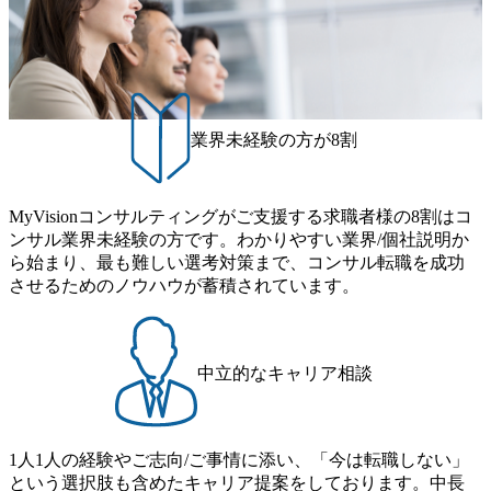
界においてはDX戦略立案、NFT等の新規事業立案を得意と
休暇は年間24日（4月1日入社の場合）で、入社日に付与さ
する。 - 藏満 一馬氏：アクセンチュア出身。金融業界を中
れます。 年次有給休暇の残日数は、翌年度に繰り越すこと
心に、DX戦略策定、新規事業立案、組織変革、規制対応等
ができます。 慶弔休暇は、事由により取得可能日数は異な
の幅広いプロジェクトを主導する。 - 天野 善仁氏：19卒Pw
りますが、3～7日の連続休暇を取得できます。 リフレッシ
C出身。Xspear最年少シニアマネージャー 社員インタビュー
ュ休暇は、規程で定める勤続年数ごとに、連続5日のリフレ
ページ (https://www.xspear.co.jp/career/interviews/) 戦略だけの
ッシュ休暇を取得できます。 【育児や子の看護、介護など
業界未経験の方が8割
コンサルは終わり──コンサル業界の風雲児に聞く。“これ
の制度】 育児休暇： 対象：小学校1年修了時の3月31日まで
から”のコンサルの在り方 (https://www.businessinsider.jp/articl
の子を育てるすべての従業員※期間：通算3年間 短時間勤
e/20250205-simplex-xspear/) Xspear Consultingがえるぼし認定
務： 対象：小学校卒業までの子を育てるすべての従業員 1
を取得 (https://www.agara.co.jp/article/382811) シンプレクスと
MyVisionコンサルティングがご支援する求職者様の8割はコ
日2時間15分まで、始業・終業時刻の繰り上げ・繰り下げが
Xspear Consultingが、東京都港区の行政手続き100%デジタル
ンサル業界未経験の方です。わかりやすい業界/個社説明か
可能 子の看護休暇： 子1人につき5日まで取得でき、1時間
化を支援 (https://www.afpbb.com/articles/-/3520247) 【未経験
ら始まり、最も難しい選考対策まで、コンサル転職を成功
単位で取得することも可能 家族看護休暇： 5日まで取得で
者】 ・年収UPでのオファー ・ワンプールで様々なインダ
させるためのノウハウが蓄積されています。
き、1時間単位で取得することも可能 【独身寮、住宅手当制
ストリーやソリューションを裁量をもって経験できる ・上
度など】 独身寮：富山事業所の近くに、白風寮と青風寮の2
流工程、先端技術を学べる環境 【コンサルファーム経験
つの寮があり、以下の入居基準を満たす方が入居可能で
者】 ・専門領域に軸足を置きながら、他領域にもチャレン
す。 ＜入居基準＞ ・満33歳までの独身者 ・自宅から勤務地
ジできる環境 ・タイトルアップでのオファー ・現職ファー
中立的なキャリア相談
までの通勤総時間が2時間を超えること 住宅手当： 本社の
ムより高いオファー年収 ・実力主義でプロモーションでき
近くには独身寮や社宅等が無いため、条件を満たす方には
る（ダブルスキップもあり） ・週に1度のアサインｍｔｇで
住宅手当を支給します。 また、独身寮は男性のみの入居と
こまめに社員のキャリアについて検討してもらえる。結
なるため、入居基準を満たす女性には住宅手当を支給しま
1人1人の経験やご志向/ご事情に添い、「今は転職しない」
果、なりたいキャリアを反映できるｐｊにアサインしても
す。 住宅手当は、一般賃貸物件を従業員が契約し、規程で
という選択肢も含めたキャリア提案をしております。中長
らえる ・シンプレクスというテクノロジーに強い部隊がい