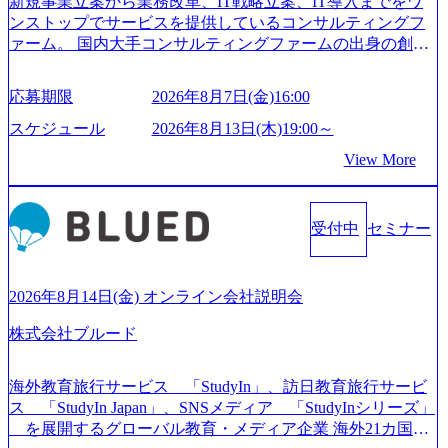
新規事業立案から業務改革、IT戦略立案、IT導入までをワ
ンストップでサービスを提供しているコンサルティングフ
ァーム。 国内大手コンサルティングファームの出身の創業
メンバーが、「クライアントの求めていることに対して、
もっと自由に誠実に提案できる会社をつくりたい」「胸を
応募期限
2026年8月7日(金)16:00
張って会社が好きだと言えるような家族的な組織をつくり
たい」という想いで会社を設立 PwC・アクセンチュアとい
スケジュール
2026年8月13日(木)19:00～
った大手コンサルティングファームをはじめ、SIerや事業会
View More
社出身者など、様々な経歴の社員が活躍しており、働きや
すく魅力的な環境が整っているため、定着率が高いことか
ら「働きがいのある会社」に4年連続ベストカンパニーに選
受付中
セミナー
出されている。 残業時間は平均30時間程度 事業/IT戦略立案
や各種プロジェクトマネジメント、最先端テクノロジーの
導入支援までワンストップでサービスを提供する。「世界
をデザインする」というビジョンを掲げ、クライアント目
2026年8月14日(金) オンライン会社説明会
線のきめ細やかな気配りで、クライアントが本当に求めて
株式会社ブルード
いることは何かを追究し、本当に価値のある成果を提供し
ている。 2015年創業ながら、従業員数が1年で300人強増加
の736名（2024年1月）に到達。上場を目指し、さらに採用
海外教育旅行サービス 「StudyIn」、訪日教育旅行サービ
のスピードを上げている。 人にフォーカスをして急成長す
ス 「StudyIn Japan」、SNSメディア 「StudyInシリーズ」
る唯一無二のコンサルティングファーム【株式会社ノース
を展開するグローバル教育・メディア企業 海外21カ国と
サンド 執行役員新山氏、庄司氏インタビュー】 (https://my-vi