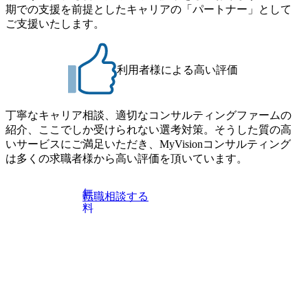
定める金額を会社が支払います。 その他： 採用時や転勤等
期での支援を前提としたキャリアの「パートナー」として
るため、エンジニアの視点からも協業しクライアントへ価
による引っ越し費用は、会社が負担します。 2026年8月18日
ご支援いたします。
値提供できる ・デリバリー中心の案件もあればセールス中
(火) 19:00～20:00 2026年8月13日(木) 16:00 応募をご検討され
心の案件もあり、個々の裁量や得意領域に合わせた売り上
ている方を対象に、会社説明会を実施予定です。 ● 求人名
げの立て方を選べる ここ1年で社員数60名⇒100名超、売上
・【富山】半導体製造装置の生産エンジニア(製造・生産工
今期18億円⇒来期30億円（いずれも約170％アップ）と急成
利用者様による高い評価
程の管理業務) ※主任候補・リーダークラス ・【砺波】半
長中のファームである また、成長中ファームのため優秀な
導体製造装置の生産エンジニア(製造・生産工程の管理業務)
上司の近くで働けるチャンスも多い(ボストン・コンサルテ
※主任候補・リーダークラス オンライン (Microsoft Teams)
ィング・グループ出身者等 (https://www.xspear.co.jp/member/ta
丁寧なキャリア相談、適切なコンサルティングファームの
※顔出しは不要です。ご質問頂く際のみ、顔出ししていた
keto_kajita/)） 多様なメンバー、多様なプロジェクトによる
紹介、ここでしか受けられない選考対策。そうした質の高
だければと存じます。
自己成長機会が多く、新たなチャレンジが可能 100名規模に
いサービスにご満足いただき、MyVisionコンサルティング
も関わらず、外資系戦略コンサルティングファームや総合
は多くの求職者様から高い評価を頂いています。
系コンサルティングファームをはじめ、メーカー、ITベン
チャー、外資系金融機関など多彩な出自で構成されてお
無
転職相談する
り、常に刺激を受けながらプロジェクトワークが可能 総合
料
コンサルティングファームの名の通り、全方位のクライア
ントに対して様々なプロジェクトが存在しており、手を上
げれば常に新しいテーマのチャレンジ機会を提供している
（ワンプール制） そのため、全体の離職率10％以下、未経
験3年未満の離職率は0％と驚異の定着率を誇る 大手ファー
ムと同水準以上の報酬制度であり、ファーム経験者の場合
は、転職時報酬アップが基本 強く「個人」の成⾧を重視す