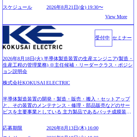
ーがビジネスの成功に大きな影響力を持つDX時代におい
結果 満足度：100％ 感想一例：「コンサルタントへのイメ
社後のキャリアパス ・質疑応答(20分) オンライン (Google M
て、20年以上にわたってFintech業界を中心に最先端テクノ
スケジュール
2026年8月21日(金) 19:30〜
ージのぼんやりしていた部分が明確になりました」「業界
eet) ・営業・マーケティングなど、ビジネスサイドでのキャ
ロジーを提供してきたシンプレクスのノウハウを活かしつ
の全体感や実際に働いていらっしゃる方の体感的なお話を
View More
リアを検討されている方 ・転職を具体的に決めてはいない
つ、あらゆる業種・業界のクライアントの企業価値の最大
伺うことができ、参考になりました」 オンライン(ZOO
が、情報収集を進めたい段階の方 ・東京・大阪での勤務を
化を支援するために、戦略策定、組織改革、人材育成、業
M)
希望される方
務改善、実行支援などのコンサルティングサービスを一気
受付中
セミナー
通貫で提供するのが特徴（いわゆる総合コンサルティング
ファーム） 社名の由来は”DXエリアにSpir（槍）を指して
切り開く””simplexないでは金融以外の領域にX（クロス）し
ていく”という位置づけ 一昔前は金融が強い企業として認知
2026年8月18日(火) 半導体製造装置の生産エンジニア(製造・
されていたが、現在金融の売上割合は全体の3割。現在はTo
生産工程の管理業務) ※主任候補・リーダークラス・ポジシ
C事業を始め、パブリック、製造業、通信、エンタメ、教
ョン説明会
育、保健など幅広く強みのあるファーム。 ワンプール制で
株式会社KOKUSAI ELECTRIC
はあるが、社員の興味のある分野やスキルを活用したいな
どの希望は考慮してのアサイン。 そのため、専門性を身に
着けたい方でも幅広に経験を積みたい方でも、キャリア形
半導体製造装置の開発・製造・販売・搬入・セットアップ
成が柔軟に可能な環境である。 https://storage.googleapis.com/
と、その装置のメンテナンス・修理・部品販売などのサー
our-vision-production.appspot.com/public/images/20240925204135
ビスを主要事業としている 主力製品であるバッチ成膜装置
_93b1bff3-f71c-4bc9-8bd9-72a8a4826007_1200x554.webp https://
は、世界中の半導体デバイスメーカーから高く評価され、
storage.googleapis.com/our-vision-production.appspot.com/public/i
世界トップクラスのシェアを有している 技術と対話を通じ
mages/20250502152751_46c65543-87ef-4e86-a85a-8649e1c532f9
応募期限
2026年8月13日(木) 16:00
て未来を創造し、社会課題の解決に貢献することを目指し
_956x512.webp https://storage.googleapis.com/our-vision-producti
on.appspot.com/public/images/20250502152804_ba6aaa1a-9ffc-4f