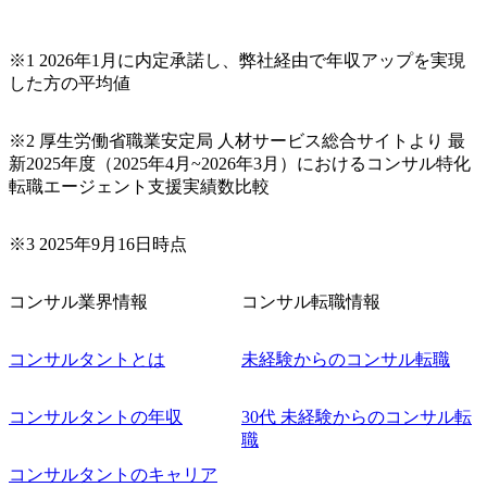
るカルチャーであり、昇進に枠もなく、今ならReadyになれ
ば上がれる環境となっている 安定した経営環境の下、コン
サルティングファームの立ち上げフェーズに関わることが
※1 2026年1月に内定承諾し、弊社経由で年収アップを実現
できる 豊富な経験を持つコンサル経験者の場合は、自らチ
した方の平均値
ームを立ち上げることが可能 裁量をもった営業活動、デリ
バリー活動ができる(スタートアップとの協業、新規ソリュ
※2 厚生労働省職業安定局 人材サービス総合サイトより 最
ーションの開発 など) シンプレクスの顧客基盤、エンジニ
新2025年度（2025年4月~2026年3月）におけるコンサル特化
アケイパビリティを活かた確度の高い事業立ち上げが経験
転職エージェント支援実績数比較
できる 2026年8月21日(金) 19:30〜21:30 (19:20開場) 2026年8
月12日(水) 16:00 ※参加状況によっては抽選とさせていただ
く可能性がございます。 このたび、ファーム経験者の方を
※3 2025年9月16日時点
対象にした懇親会形式の採用イベント「サロンイベント」
を開催いたします。 カジュアルな場で現場社員と直接交流
コンサル業界情報
コンサル転職情報
できる機会ですので、ぜひご参加ください。 当日はXspear
Consulting代表取締役の早田とMDやその他現場社員が複数
名参加する予定です！ ●費用 : 無料 虎ノ門ヒルズ付近 ※詳
コンサルタントとは
未経験からのコンサル転職
細な場所については参加者の方へ個別でご連絡いたしま
す。 コンサルファームにてマネージャー以上の職務を担当
コンサルタントの年収
30代 未経験からのコンサル転
している方
職
コンサルタントのキャリア