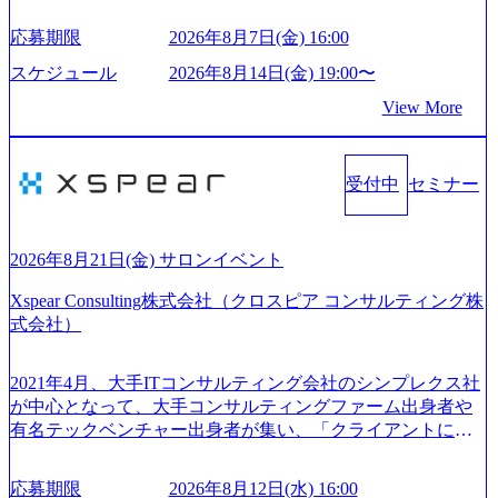
の取引実績と2,000校以上の提携教育機関を活用し、海外教
sion.co.jp/consulting-firm/northsand/interview01) ノースサンドは
育支援サービスを提供している 動画メディア事業を基盤と
応募期限
2026年8月7日(金) 16:00
2015年に設立され、前年比205%の売上成長を遂げるなど、
して、留学支援・訪日教育旅行・SNSマーケティング事業
急速な成長を遂げている。 ​ 新規事業立案から業務改革、IT
を展開している Mission:より多くの人に、グローバルという
スケジュール
2026年8月14日(金) 19:00〜
戦略立案、IT導入までをワンストップで提供するコンサル
選択肢を Vision:世界を代表する、ライフチェンジ・インフ
View More
ティングファームである。 ​- 2025年1月時点で従業員数1,209
ラになる Value： INTEGRITY誠実であろう 素直に心を開い
名を擁し、事業拡大を続けている。 「人」にフォーカスを
て伝える、自責かつ利他の精神で動く、謙虚な姿勢でウソ
当てたコンサルティング会社として、社員の人間力を強み
やグチを言わない BE CRAZY熱狂しよう 10倍思考で攻め
としたサービスを提供している。 ​- - 2018年から6年連続で
受付中
セミナー
る、失敗を恐れずにふみだす、執着心をもって没頭する O
「働きがいのある会社ベストカンパニー」に選出され、社
WNERSHIP当事者であろう みずから決めてみずから動く、
員モチベーションが高いと評価されている。 ​ 大手コンサル
全体最適で考える、チームを巻き込む SPEEDスピードにこ
ティングファームやSIer、事業会社出身者など、多様な経歴
だわろう 今すぐ決める、すばやく動く、まず成果物をだす
2026年8月21日(金) サロンイベント
の社員が活躍している。 年間休日120日以上、完全週休2日
GRITやり抜こう 逆境でもブレずに続ける、改善サイクルを
制、有給休暇初年度10日（消化率46.3%）、特別休暇5日な
Xspear Consulting株式会社（クロスピア コンサルティング株
回す、結果が出るまでやり抜く 2026年8月14日(金) 19:00〜2
ど、充実した休暇制度を整備している。 ​ 月平均残業時間は
式会社）
0:00 (60分) 2026年8月7日(金) 16:00 本説明会は、選考の前段
25時間であり、ワークライフバランスを重視した働き方が
として「まず会社を知っていただく場」として設けたもの
可能である。 ​ スポレク制度や入社者歓迎会、全社員集会、
です。評価の場ではないため、キャリアを検討中の段階の
2021年4月、大手ITコンサルティング会社のシンプレクス社
リフレッシュ休暇など、社員同士の交流や健康をサポート
方にもご参加いただけます。 連休中の平日夜という日程の
が中心となって、大手コンサルティングファーム出身者や
する取り組みが充実している。 2026年8月13日(木) 19:00～2
ため、在職中の方も有給を取得することなく、現職への配
有名テックベンチャー出身者が集い、「クライアントにと
0:30予定 2026年8月7日(金) 16:00 コンサル業界の動向や業務
慮なくご参加いただけます。帰省先からのオンライン参加
って真のデジタルトランスフォーメーションを創造した
内容・会社説明・匿名の質問コーナーなどを盛り込んだ業
も可能です。 ● 当日のプログラム ・会社説明(40分) 教育
い」という想いの下で立ち上げた新鋭ファーム テクノロジ
界セミナーを実施しています。 ●前回開催時のアンケート
応募期限
2026年8月12日(水) 16:00
旅行事業の内容とビジネスモデル/今後の構想・事業展開/入