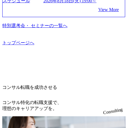
ている Mission:私たちの技術/私たちの対話 Vision:夢を未来
スケジュール
2026年8月18日(火) 19:00～
2a-9b40-06fff8ee19af_961x517.webp https://storage.googleapis.co
につなぐベストパートナー Value:私たちの技術/私たちの対
View More
m/our-vision-production.appspot.com/public/images/202505021528
話 IoT社会の浸透、AIの加速等により半導体需要は世界中で
31_721b100c-62c9-4258-aa0e-97182898115f_960x510.webp シ
急伸長しており、それに伴い半導体製造装置の需要も伸長
ンプレクス社は、FinTech領域に強みを持つITコンサルティ
中 https://storage.googleapis.com/our-vision-production.appspot.co
特別選考会・ セミナーの一覧へ
ング会社で、NRI、NTTDATAと同じく世界のFinTech Ranki
m/public/images/20260224131045_0fee4978-bb25-43a7-a367-542
ngsTop 100企業にも選出されている。ITコンサルティング、
6b95cd599_1200x543.webp https://storage.googleapis.com/our-visi
開発、運用保守と言った全工程を行う「一気通貫体制」が
on-production.appspot.com/public/images/20260224131052_2abe7
トップページへ
特長 ビジネスへの深い理解を持つコンサルタントが集うXs
cb8-329e-4a45-a8f5-73d9728b2cd7_1200x486.webp https://storag
e.googleapis.com/our-vision-production.appspot.com/public/image
pearと、最先端テクノロジーに深い知見を持つシンプレクス
s/20260224131100_d8b3379f-6e64-4566-aea4-924f21977d35_120
社またはグループ会社との協力体制を築いている Xspear社
0x460.webp https://storage.googleapis.com/our-vision-production.a
はあくまでもコンサルティングファームであり、システム
ppspot.com/public/images/20260224131116_05d25aab-49d6-4429-
開発を担当することはない https://storage.googleapis.com/our-vi
810e-138e27965ee8_1200x386.webp グローバル人財育成を目
sion-production.appspot.com/public/images/20240925204111_caa9
的とした「語学研修」、効果的なプレゼンのポイントを掴
4e4b-6aae-45a6-a0ce-b98154c816a2_1153x543.webp メンバー情
み実践に強くなるための「プレゼン研修」、自社キャリア
報 (https://www.xspear.co.jp/member/)一部抜粋 - 伊勢山 昇吾氏:
コンサル転職を成功させる
アドバイザーによる自身のキャリア構築をめざす「キャリ
ベイカレントにてIT戦略立案から実装支援を軸に、様々な
ア開発研修」などがある 生産現場を含む全部門でフレック
業界で新規事業戦略、成長戦略、PMI推進、業務改革等の幅
スタイム制度を実施しており、月単位の決められた労働時
コンサル特化の転職支援で、
広いプロジェクトに従事 - 鈴木健仁氏：新卒でベイカレン
間の範囲内で、出社・退社の時刻を社員の自己裁量に委
理想のキャリアアップを。
Consulting
トに入社し最年少ディレクターを経てXspearに参画 - 梶田
ね、ワークライフバランスを図りながら効率的に働くこと
威人氏：BCG出身。金融業界における戦略策定、DX戦略立
ができる 【休日】 土日祝休みの完全週休2日制 2025年度の
案、人事組織テーマに強みを持ち、メディア・エンタメ業
年間休日は125日（GW8日、夏季9日、年末年始9日） 有給