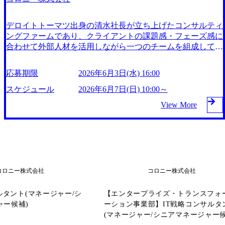
る。 ​ 設立から数年で大手企業120社以上との取引実績を持
発の標準化業務 ・発注者側PMO実務・ベンダーコントロー
のミッションは「価値創造の民主化」。AI時代において、
ち、急速な成長を遂げている。 ## 企業魅力 コロニー株式会
ル ・SIer・ベンダーにおける業務アプリケーション導入プロ
企業の真の競争力は「価値を創造し続ける力」にあると考
社は、2018年1月に設立され、事業開発経験者や起業経験者
ジェクト ● 勤務地 愛知県名古屋市中村区名駅1丁目1−4 JRセ
デロイトトーマツ出身の清水社長が立ち上げたコンサルティ
え、クライアントとともにAIを活用したチームづくりと変
のオープンネットワークを活用したオーケストラ型コンサル
ントラルタワーズ 50F ・クライアント先の常駐あり(主に東
ングファームであり、クライアントの課題感・フェーズ感に
革の実行を支援するコンサルティングベンチャーです。 外
ティングサービスを提供している。 ​ 新規事業開発の企画か
海エリア) ・東京への転勤は本人と相談のうえ決定 ※受動喫
合わせて外部人材を活用しながら一つのチームを組成して、
資系戦略ファーム・大手商社・金融機関出身のプロフェッシ
ら推進、完全成果報酬型のコストカット、RPA/AI/MA導入
煙対策 : 屋内全面禁煙 ※喫煙ルームあり ● 必須要件(以下の
戦略立案から実行支援までを一括して実施するオーケストラ
ョナルが集まり、月200件以上のプロジェクトを大手日系企
支援、アライアンスなど、既存事業の最適化までを包括的に
いずれかに該当する方) ・ITプロジェクトにおけるPM/PMO
型コンサルティングを強みとする。 キリン、パーソル、大
業と並行稼働。「AI価値共創」のカテゴリーリーダーとし
応募期限
2026年6月3日(水) 16:00
支援している。 ​ 設立から数年で大手企業120社以上との取引
経験3年以上(要件定義〜本稼働まで一連の推進経験) ・ネッ
日本印刷、オムロン、鹿島など日本を代表する大企業100社
て、クライアントの持続的な成長を支援しています。 ● 業
実績を持ち、急速な成長を遂げている。 ## 働き方 フレック
トワーク・セキュリティ・インフラ領域における設計・構
以上へのコンサルティング実績を有する 入社後一か月は集
スケジュール
2026年6月7日(日) 10:00～
務内容 入社後はクライアント先への「現場常駐」を中心
スタイム制やリモートワークを導入し、柔軟な働き方を推奨
築・運用の実務経験3年以上、かつプロジェクト推進・ベン
中的な研修期間（座学＋実践）としてコンサルタントとして
に、以下の業務を担当します。 1.ビジネスアナリスト・PM
View More
している。 ​ 残業時間は少なめで、休日もしっかり取得でき
ダーコントロールの経験あり ・SIer・システムコンサルでの
必要なスキル及びマインドを醸成する期間を設けており、コ
O支援 クライアント先に常駐し、業務整理・課題の可視化・
るため、ワークライフバランスを重視する社員に適した環境
業務アプリケーション導入(SAP・ERP・基幹系)のPMO/PM
ンサル未経験者に対する立ち上がりの支援も手厚い Note：ht
プロジェクト推進の補助を担当します。 2.IT推進・AI活用支
である。 ​ 裁量権が大きく、フラットな組織で意見が言いや
経験3年以上 ● 歓迎要件 ・IT領域横断型プロジェクトの全体
tps://note.com/qolony_inc YouTube：https://www.youtube.com/cha
援 ツール導入支援・業務フロー改善・AI活用の現場実装に
すい社風が特徴であり、社員同士のコミュニケーションが活
最適を図った経験 ・全体のテスト計画や移行計画など、深
nnel/UCGgcyRqu6FXPIlGzmIVHl9g コロニー株式会社は、201
携わります。 高度なエンジニアスキルは不要で、IT素養を
発である。 ​ 2026年6月21日(日) 10:00～ 2026年6月17日(水) 16:
く内容に踏み込んで関わった経験 ・インフラ・NW・セキュ
8年1月に設立され、事業開発経験者や起業経験者のオープン
活かしてビジネス側と技術側を繋ぐ役割を担います。 3.ステ
00 ● 1day選考会当日の流れ ①受付 ②会社説明 ③個別面接 ●
リティ関連の知見 ・複数プロジェクトの並行管理経験 ・ク
ネットワークを活用したオーケストラ型コンサルティングサ
ップアップ : 実行支援から「提案」側へ 現場での経験を積ん
選考フロー 書類選考 → 適性検査(選考会前に実施) →
コロニー株式会社
ライアント向け提案資料の作成経験 ● 求める人物像 ・エン
コロニー株式会社
ービスを提供している。 ​ 新規事業開発の企画から推進、完
だ後は、仮説構築・提案ドキュメント作成など上流工程へと
1day選考会(会社説明・面接1回) → 内定 ※条件の詳細は
ジニア・PMOとしての実務経験を土台に、コンサルタント
全成果報酬型のコストカット、RPA/AI/MA導入支援、アラ
シフトしていくことが可能です。 ● 必須要件 ・ITに苦手意
後日提示いたします。 ● 業務内容 1.クライアントとのリレ
としてキャリアを広げたい方 ・技術的な深さとプロジェク
サルタント(マネージャー/シ
イアンスなど、既存事業の最適化までを包括的に支援してい
【エンタープライズ・トランスフォ
識がなく、業務で活用できる程度の素養がある方 (例:PH
ーションシップ構築・課題ヒアリング 大手上場企業の
ト推進力(調整・コミュニケーション力)を両立したい方 ・名
ャー候補)
る。 ​ 設立から数年で大手企業120社以上との取引実績を持
ーション事業部】IT戦略コンサルタ
P・JavaScript・Java・CSS・SQLなどに触れたことがある程
部長・役員レベルとの商談を担当。課題を深く聞き出し、最
古屋拠点の中核メンバーとして、拠点拡大そのものに携わり
ち、急速な成長を遂げている。 ## 企業魅力 コロニー株式会
(マネージャー/シニアマネージャー候
度、用語がわかる等) ・「コンサルタントになりたい」とい
適なソリューションを提案します。 2.提案内容の検討・受注
たい方 ・「現場で確実に結果を出しながら、上流・マネジ