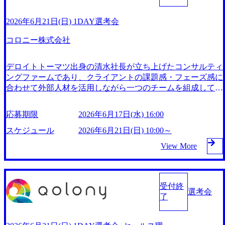
ービスを提供している。 ​ 新規事業開発の企画から推進、完
全成果報酬型のコストカット、RPA/AI/MA導入支援、アラ
2026年6月21日(日) 1DAY選考会
イアンスなど、既存事業の最適化までを包括的に支援してい
コロニー株式会社
る。 ​ 設立から数年で大手企業120社以上との取引実績を持
ち、急速な成長を遂げている。 ## 企業魅力 コロニー株式会
社は、2018年1月に設立され、事業開発経験者や起業経験者
デロイトトーマツ出身の清水社長が立ち上げたコンサルティ
のオープンネットワークを活用したオーケストラ型コンサル
ングファームであり、クライアントの課題感・フェーズ感に
ティングサービスを提供している。 ​ 新規事業開発の企画か
合わせて外部人材を活用しながら一つのチームを組成して、
ら推進、完全成果報酬型のコストカット、RPA/AI/MA導入
戦略立案から実行支援までを一括して実施するオーケストラ
支援、アライアンスなど、既存事業の最適化までを包括的に
型コンサルティングを強みとする。 キリン、パーソル、大
応募期限
2026年6月17日(水) 16:00
支援している。 ​ 設立から数年で大手企業120社以上との取引
日本印刷、オムロン、鹿島など日本を代表する大企業100社
実績を持ち、急速な成長を遂げている。 ## 働き方 フレック
以上へのコンサルティング実績を有する 入社後一か月は集
スケジュール
2026年6月21日(日) 10:00～
スタイム制やリモートワークを導入し、柔軟な働き方を推奨
中的な研修期間（座学＋実践）としてコンサルタントとして
View More
している。 ​ 残業時間は少なめで、休日もしっかり取得でき
必要なスキル及びマインドを醸成する期間を設けており、コ
るため、ワークライフバランスを重視する社員に適した環境
ンサル未経験者に対する立ち上がりの支援も手厚い Note：ht
である。 ​ 裁量権が大きく、フラットな組織で意見が言いや
tps://note.com/qolony_inc YouTube：https://www.youtube.com/cha
すい社風が特徴であり、社員同士のコミュニケーションが活
nnel/UCGgcyRqu6FXPIlGzmIVHl9g コロニー株式会社は、201
受付終
発である。 ​ 2026年7月25日(土) 10:00～ 2026年7月22日(水) 16:
選考会
8年1月に設立され、事業開発経験者や起業経験者のオープン
了
00 経験者採用においても、1回の選考会で内定をお出ししま
ネットワークを活用したオーケストラ型コンサルティングサ
す。コロニーでは「過去の実績より、今何ができるか・これ
ービスを提供している。 ​ 新規事業開発の企画から推進、完
から何をしたいか」を最も重視しています。選考会では会社
全成果報酬型のコストカット、RPA/AI/MA導入支援、アラ