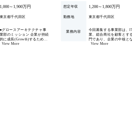
社は、2018年1月に設立され、事業開発経験者や起業経験者
う明確な意欲 ・素直さ・前向きさ・自走力(客先常駐で信頼
活動 コロニーのコンサルティングサービスや人材ネ
メントへと成長したい」という志向の方
のオープンネットワークを活用したオーケストラ型コンサル
1,000～1,900万円
1,200～1,800万円
想定年収
を得られる人柄) ● 歓迎要件 ・ITプロジェクトへの参画経験
ットワークを活用した提案資料の作成・プレゼンを行いま
ティングサービスを提供している。 ​ 新規事業開発の企画か
(運用保守・テスト・PMO補助など内容不問) ・ExcelやPower
す。 3.受注後のプロジェクト管理・アップセル 受注
東京都千代田区
勤務地
東京都千代田区
ら推進、完全成果報酬型のコストカット、RPA/AI/MA導入
Pointでの資料作成経験 ・コンサルファーム経験(ただし必須
後も担当クライアントの進捗・品質管理を担い、長期的な関
支援、アライアンスなど、既存事業の最適化までを包括的に
ではなく、実務より意欲重視) ● 求める人物像 ・「コンサル
係構築とアップセルを目指します。 ● 職種・ご経験 ・BtoB
●グロースアーキテクチャ事
今回募集する事業部は、I
支援している。 ​ 設立から数年で大手企業120社以上との取引
業務内容
タントになりたい」という強い意欲を持ち、ベンチャー環境
業部のミッション 企業が持続
業、総合商社を顧客とす
系営業経験者、もしくは不動産投資・自動車など高額商材の
実績を持ち、急速な成長を遂げている。 ## 働き方 フレック
でスピード感を持って成長したい方 ・ITへの抵抗感がな
的に成長(Growth)するため
門であり、企業の中核と
BtoC営業経験者 (3年以上の営業経験が目安) ・SES営業経
スタイム制やリモートワークを導入し、柔軟な働き方を推奨
View More
View More
の、システムや組織、プロセ
コアな戦略案件をプライ
く、業務知識・コンサル経験は問わない ・客先でも自ら信
験や人材業界での営業経験は尚可 ● 求める人物像 ・明るく
スの全体構造(Architecture)を
多数保有しております。 
している。 ​ 残業時間は少なめで、休日もしっかり取得でき
頼関係を築ける素直さと積極性を持つ方 ・「まず現場で結
設計・構築し、技術と組織の
エネルギッシュで、行動量・フットワークの軽い方
策定・実行にとどまらず
るため、ワークライフバランスを重視する社員に適した環境
果を出してから、上流を目指す」というキャリア観に共感で
両面から変革を支援します。
B2B2Xに向けた価値創造
である。 ​ 裁量権が大きく、フラットな組織で意見が言いや
●仕事内容 クライアント
ライアントと取り組み、
きる方
と“AI価値共創”しながら、
に未来を築くパートナー
すい社風が特徴であり、社員同士のコミュニケーションが活
DX戦略策定から開発・リリ
て認知いただいておりま
発である。 ​ 2026年6月7日(日) 10:00～ 2026年6月3日(水) 16:00
ース、定着化までを一気通貫
この度、事業拡大にあた
● 1day選考会当日の流れ ①受付 ②会社説明 ③個別面接 ● 選
で支援します。上流の構想立
戦略コンサルティング領
案に留まらず、PMOとして
募集を開始します。 主に下記
考フロー 書類選考 → 適性検査(選考会前に実施) → 1d
QCD(品質・コスト・納期)を
業務をお任せしたいと考
ay選考会(会社説明・面接1回) → 内定 ※条件の詳細は後
担保しつつ、クライアント視
おります。 ●事業戦略・
日提示いたします。 ● 募集対象ポジション ・コンサルタン
点でプロジェクト効果を最大
計画策定 ●ITソリューシ
化します。また、データ/AI
ト職 ● 仕事内容 コロニーのミッション コロニー株式会社の
の企画、開発支援 ●得意
活用のユースケース創出から
るインダストリーの知見
ミッションは「価値創造の民主化」。AI時代において、企
事業化、AI環境構築・実装ま
かして顧客本部の戦略的
業の真の競争力は「価値を創造し続ける力」にあると考え、
で、社内外の専門人材(AIス
援全般(希望する領域やコ
クライアントとともにAIを活用したチームづくりと変革の
タートアップ、IT人材等)を束
ピテンシーがあればそち
ね、実装・定着まで伴走しま
可能)
実行を支援するコンサルティングベンチャーです。 外資系