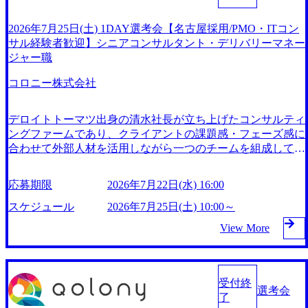
2026年7月25日(土) 1DAY選考会【名古屋採用/PMO・ITコン
サル経験者歓迎】シニアコンサルタント・デリバリーマネー
ジャー職
コロニー株式会社
デロイトトーマツ出身の清水社長が立ち上げたコンサルティ
ングファームであり、クライアントの課題感・フェーズ感に
合わせて外部人材を活用しながら一つのチームを組成して、
戦略立案から実行支援までを一括して実施するオーケストラ
型コンサルティングを強みとする。 キリン、パーソル、大
応募期限
2026年7月22日(水) 16:00
日本印刷、オムロン、鹿島など日本を代表する大企業100社
以上へのコンサルティング実績を有する 入社後一か月は集
スケジュール
2026年7月25日(土) 10:00～
中的な研修期間（座学＋実践）としてコンサルタントとして
View More
必要なスキル及びマインドを醸成する期間を設けており、コ
ンサル未経験者に対する立ち上がりの支援も手厚い Note：ht
tps://note.com/qolony_inc YouTube：https://www.youtube.com/cha
nnel/UCGgcyRqu6FXPIlGzmIVHl9g コロニー株式会社は、201
受付終
選考会
8年1月に設立され、事業開発経験者や起業経験者のオープン
了
ネットワークを活用したオーケストラ型コンサルティングサ