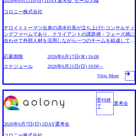
2026年6月21日(日) 1DAY選考会_セールス職
説明に加え、これまでのご経験・プロジェクト経歴を丁寧に
イアンスなど、既存事業の最適化までを包括的に支援してい
お聞きし、最適なポジション・条件を当日中にご提示できる
コロニー株式会社
る。 ​ 設立から数年で大手企業120社以上との取引実績を持
よう設計しています。 ● 当日の流れ ・10:00 受付 ・10:10
ち、急速な成長を遂げている。 ## 企業魅力 コロニー株式会
会社説明(コロニーのビジネスモデル・名古屋拠点の現状
社は、2018年1月に設立され、事業開発経験者や起業経験者
デロイトトーマツ出身の清水社長が立ち上げたコンサルティ
と展望) ・11:00 個別面接(経歴・志向・希望ポジションの
のオープンネットワークを活用したオーケストラ型コンサル
ングファームであり、クライアントの課題感・フェーズ感に
確認) ● 選考フロー 書類選考 → 適性検査(選考会前に実施)
ティングサービスを提供している。 ​ 新規事業開発の企画か
合わせて外部人材を活用しながら一つのチームを組成して、
→ 1DAY選考会(会社説明・面接1回) → 内定 ※ポジション・
ら推進、完全成果報酬型のコストカット、RPA/AI/MA導入
戦略立案から実行支援までを一括して実施するオーケストラ
年収の詳細は内定時に個別提示いたします。 ● コロニーの
支援、アライアンスなど、既存事業の最適化までを包括的に
型コンサルティングを強みとする。 キリン、パーソル、大
ミッション コロニー株式会社のミッションは「価値創造の
応募期限
2026年6月17日(水) 16:00
支援している。 ​ 設立から数年で大手企業120社以上との取引
日本印刷、オムロン、鹿島など日本を代表する大企業100社
民主化」。AI時代において企業の真の競争力は「価値を創
実績を持ち、急速な成長を遂げている。 ## 働き方 フレック
以上へのコンサルティング実績を有する 入社後一か月は集
スケジュール
2026年6月21日(日) 10:00～
造し続ける力」にあると考え、クライアントとともにAIを
スタイム制やリモートワークを導入し、柔軟な働き方を推奨
中的な研修期間（座学＋実践）としてコンサルタントとして
活用したチームづくりと変革の実行を支援するコンサルティ
View More
している。 ​ 残業時間は少なめで、休日もしっかり取得でき
必要なスキル及びマインドを醸成する期間を設けており、コ
ングベンチャーです。外資系戦略ファーム・大手商社・金融
るため、ワークライフバランスを重視する社員に適した環境
ンサル未経験者に対する立ち上がりの支援も手厚い Note：ht
機関出身のプロフェッショナルが集まり、月200件以上のプ
である。 ​ 裁量権が大きく、フラットな組織で意見が言いや
tps://note.com/qolony_inc YouTube：https://www.youtube.com/cha
ロジェクトを大手日系企業と並行稼働しています。 ● 主な
すい社風が特徴であり、社員同士のコミュニケーションが活
nnel/UCGgcyRqu6FXPIlGzmIVHl9g コロニー株式会社は、201
業務内容 入社後はクライアント先への現場常駐を中心に、
受付終
発である。 ​ 2026年6月21日(日) 10:00～ 2026年6月17日(水) 16:
選考会
8年1月に設立され、事業開発経験者や起業経験者のオープン
これまでのご経験に応じて以下の業務をお任せします。 ・I
了
00 ● 1day選考会当日の流れ ①受付 ②会社説明 ③個別面接 ●
ネットワークを活用したオーケストラ型コンサルティングサ
T戦略策定・ITグランドデザイン策定プロジェクトPMO ・情
選考フロー 書類選考 → 適性検査(選考会前に実施) →
ービスを提供している。 ​ 新規事業開発の企画から推進、完
報システム導入プロジェクト支援(SAP導入含む) ・全社BPR
1day選考会(会社説明・面接1回) → 内定 ※条件の詳細は
全成果報酬型のコストカット、RPA/AI/MA導入支援、アラ
2026年6月7日(日) 1DAY選考会
と、それを実現するシステム導入PM・PMO ・BI/DWHの導
後日提示いたします。 ● 募集対象ポジション ・コンサルタ
イアンスなど、既存事業の最適化までを包括的に支援してい
入・活用支援 ・保守運用のアセスメントと改善、設計・開
ント職 ● 仕事内容 コロニーのミッション コロニー株式会社
コロニー株式会社