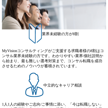
く、実務より意欲重視) ● 求める人物像 ・「コンサルタント
になりたい」という強い意欲を持ち、ベンチャー環境でスピ
ード感を持って成長したい方 ・ITへの抵抗感がなく、業務
知識・コンサル経験は問わない ・客先でも自ら信頼関係を
築ける素直さと積極性を持つ方 ・「まず現場で結果を出し
てから、上流を目指す」というキャリア観に共感できる方
業界未経験の方が8割
MyVisionコンサルティングがご支援する求職者様の8割はコ
ンサル業界未経験の方です。わかりやすい業界/個社説明か
ら始まり、最も難しい選考対策まで、コンサル転職を成功
させるためのノウハウが蓄積されています。
中立的なキャリア相談
1人1人の経験やご志向/ご事情に添い、「今は転職しない」