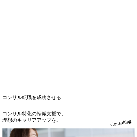
す。 また幹部として事業部成
戦略ファーム・大手商社・金融機関出身のプロフェッショナ
長のための、提案活動や重点
ルが集まり、月200件以上のプロジェクトを大手日系企業と
領域のソリューション化、デ
リバリーの標準化、組織作り
並行稼働。「AI価値共創」のカテゴリーリーダーとして、
(採用、育成、ナレッジマネ
クライアントの持続的な成長を支援しています。 ● 業務内
ジメント等)にも携わって頂
容 入社後はクライアント先への「現場常駐」を中心に、以
きます。 1.DX支援(上流〜下
流PMO) ・DX戦略/ロードマ
下の業務を担当します。 1.ビジネスアナリスト・PMO支援
ップ策定、ITガバナンス/改革
クライアント先に常駐し、業務整理・課題の可視化・プロジ
・大規模プロジェクトのPMO
ェクト推進の補助を担当します。 2.IT推進・AI活用支援 ツ
2.AI実装支援(ユースケース創
出〜事業化・実装) ・デー
ール導入支援・業務フロー改善・AI活用の現場実装に携わ
タ/AI活用のユースケース探
ります。 高度なエンジニアスキルは不要で、IT素養を活か
索・具体化 ・AIスタートア
してビジネス側と技術側を繋ぐ役割を担います。 3.ステップ
ップや社外IT人材との協業を
通じたAI環境構築・実装支援
アップ : 実行支援から「提案」側へ 現場での経験を積んだ後
・現場への浸透、推進体制づ
は、仮説構築・提案ドキュメント作成など上流工程へとシフ
くり、ナレッジ化による自走
トしていくことが可能です。 ● 必須要件 ・ITに苦手意識が
支援
なく、業務で活用できる程度の素養がある方 (例:PHP・Jav
コンサル転職を成功させる
aScript・Java・CSS・SQLなどに触れたことがある程度、用
語がわかる等) ・「コンサルタントになりたい」という明確
コンサル特化の転職支援で、
な意欲 ・素直さ・前向きさ・自走力(客先常駐で信頼を得ら
理想のキャリアアップを。
れる人柄) ● 歓迎要件 ・ITプロジェクトへの参画経験(運用保
Consulting
守・テスト・PMO補助など内容不問) ・ExcelやPowerPointで
の資料作成経験 ・コンサルファーム経験(ただし必須ではな