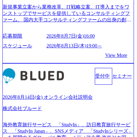
新規事業立案から業務改革、IT戦略立案、IT導入までをワ
ンストップでサービスを提供しているコンサルティングフ
ァーム。 国内大手コンサルティングファームの出身の創業
メンバーが、「クライアントの求めていることに対して、
もっと自由に誠実に提案できる会社をつくりたい」「胸を
応募期限
2026年8月7日(金)16:00
張って会社が好きだと言えるような家族的な組織をつくり
たい」という想いで会社を設立 PwC・アクセンチュアとい
スケジュール
2026年8月13日(木)19:00～
った大手コンサルティングファームをはじめ、SIerや事業会
View More
社出身者など、様々な経歴の社員が活躍しており、働きや
すく魅力的な環境が整っているため、定着率が高いことか
ら「働きがいのある会社」に4年連続ベストカンパニーに選
受付中
セミナー
出されている。 残業時間は平均30時間程度 事業/IT戦略立案
や各種プロジェクトマネジメント、最先端テクノロジーの
導入支援までワンストップでサービスを提供する。「世界
をデザインする」というビジョンを掲げ、クライアント目
2026年8月14日(金) オンライン会社説明会
線のきめ細やかな気配りで、クライアントが本当に求めて
株式会社ブルード
いることは何かを追究し、本当に価値のある成果を提供し
ている。 2015年創業ながら、従業員数が1年で300人強増加
の736名（2024年1月）に到達。上場を目指し、さらに採用
海外教育旅行サービス 「StudyIn」、訪日教育旅行サービ
のスピードを上げている。 人にフォーカスをして急成長す
ス 「StudyIn Japan」、SNSメディア 「StudyInシリーズ」
る唯一無二のコンサルティングファーム【株式会社ノース