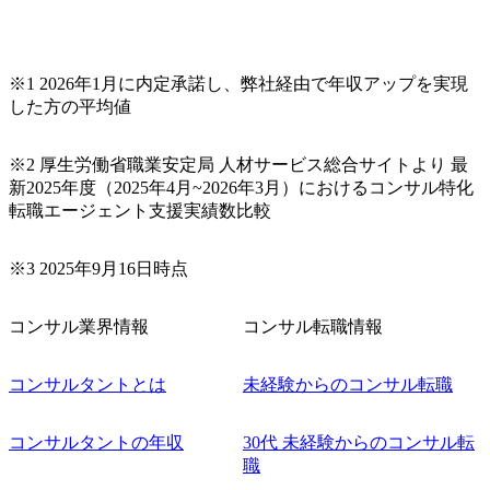
は、転職時報酬アップが基本 強く「個人」の成⾧を重視す
るカルチャーであり、昇進に枠もなく、今ならReadyになれ
ば上がれる環境となっている 安定した経営環境の下、コン
サルティングファームの立ち上げフェーズに関わることが
※1 2026年1月に内定承諾し、弊社経由で年収アップを実現
できる 豊富な経験を持つコンサル経験者の場合は、自らチ
した方の平均値
ームを立ち上げることが可能 裁量をもった営業活動、デリ
バリー活動ができる(スタートアップとの協業、新規ソリュ
※2 厚生労働省職業安定局 人材サービス総合サイトより 最
ーションの開発 など) シンプレクスの顧客基盤、エンジニ
新2025年度（2025年4月~2026年3月）におけるコンサル特化
アケイパビリティを活かた確度の高い事業立ち上げが経験
転職エージェント支援実績数比較
できる 2026年8月21日(金) 19:30〜21:30 (19:20開場) 2026年8
月12日(水) 16:00 ※参加状況によっては抽選とさせていただ
く可能性がございます。 このたび、ファーム経験者の方を
※3 2025年9月16日時点
対象にした懇親会形式の採用イベント「サロンイベント」
を開催いたします。 カジュアルな場で現場社員と直接交流
コンサル業界情報
コンサル転職情報
できる機会ですので、ぜひご参加ください。 当日はXspear
Consulting代表取締役の早田とMDやその他現場社員が複数
名参加する予定です！ ●費用 : 無料 虎ノ門ヒルズ付近 ※詳
コンサルタントとは
未経験からのコンサル転職
細な場所については参加者の方へ個別でご連絡いたしま
す。 コンサルファームにてマネージャー以上の職務を担当
コンサルタントの年収
30代 未経験からのコンサル転
している方
職