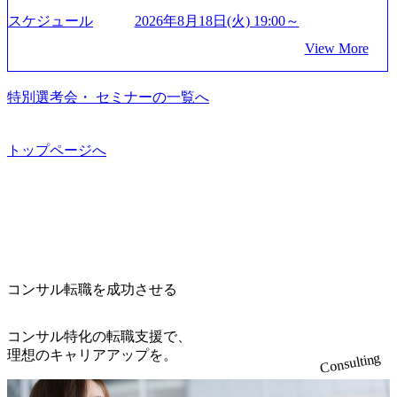
て未来を創造し、社会課題の解決に貢献することを目指し
_956x512.webp https://storage.googleapis.com/our-vision-producti
on.appspot.com/public/images/20250502152804_ba6aaa1a-9ffc-4f
ている Mission:私たちの技術/私たちの対話 Vision:夢を未来
スケジュール
2026年8月18日(火) 19:00～
2a-9b40-06fff8ee19af_961x517.webp https://storage.googleapis.co
につなぐベストパートナー Value:私たちの技術/私たちの対
View More
m/our-vision-production.appspot.com/public/images/202505021528
話 IoT社会の浸透、AIの加速等により半導体需要は世界中で
31_721b100c-62c9-4258-aa0e-97182898115f_960x510.webp シ
急伸長しており、それに伴い半導体製造装置の需要も伸長
ンプレクス社は、FinTech領域に強みを持つITコンサルティ
中 https://storage.googleapis.com/our-vision-production.appspot.co
特別選考会・ セミナーの一覧へ
ング会社で、NRI、NTTDATAと同じく世界のFinTech Ranki
m/public/images/20260224131045_0fee4978-bb25-43a7-a367-542
ngsTop 100企業にも選出されている。ITコンサルティング、
6b95cd599_1200x543.webp https://storage.googleapis.com/our-visi
開発、運用保守と言った全工程を行う「一気通貫体制」が
on-production.appspot.com/public/images/20260224131052_2abe7
トップページへ
特長 ビジネスへの深い理解を持つコンサルタントが集うXs
cb8-329e-4a45-a8f5-73d9728b2cd7_1200x486.webp https://storag
e.googleapis.com/our-vision-production.appspot.com/public/image
pearと、最先端テクノロジーに深い知見を持つシンプレクス
s/20260224131100_d8b3379f-6e64-4566-aea4-924f21977d35_120
社またはグループ会社との協力体制を築いている Xspear社
0x460.webp https://storage.googleapis.com/our-vision-production.a
はあくまでもコンサルティングファームであり、システム
ppspot.com/public/images/20260224131116_05d25aab-49d6-4429-
開発を担当することはない https://storage.googleapis.com/our-vi
810e-138e27965ee8_1200x386.webp グローバル人財育成を目
sion-production.appspot.com/public/images/20240925204111_caa9
的とした「語学研修」、効果的なプレゼンのポイントを掴
4e4b-6aae-45a6-a0ce-b98154c816a2_1153x543.webp メンバー情
み実践に強くなるための「プレゼン研修」、自社キャリア
報 (https://www.xspear.co.jp/member/)一部抜粋 - 伊勢山 昇吾氏:
コンサル転職を成功させる
アドバイザーによる自身のキャリア構築をめざす「キャリ
ベイカレントにてIT戦略立案から実装支援を軸に、様々な
ア開発研修」などがある 生産現場を含む全部門でフレック
業界で新規事業戦略、成長戦略、PMI推進、業務改革等の幅
スタイム制度を実施しており、月単位の決められた労働時
コンサル特化の転職支援で、
広いプロジェクトに従事 - 鈴木健仁氏：新卒でベイカレン
間の範囲内で、出社・退社の時刻を社員の自己裁量に委
理想のキャリアアップを。
Consulting
トに入社し最年少ディレクターを経てXspearに参画 - 梶田
ね、ワークライフバランスを図りながら効率的に働くこと
威人氏：BCG出身。金融業界における戦略策定、DX戦略立
ができる 【休日】 土日祝休みの完全週休2日制 2025年度の