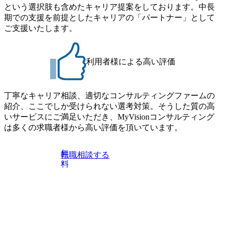
す。 住宅手当は、一般賃貸物件を従業員が契約し、規程で
という選択肢も含めたキャリア提案をしております。中長
らえる ・シンプレクスというテクノロジーに強い部隊がい
定める金額を会社が支払います。 その他： 採用時や転勤等
期での支援を前提としたキャリアの「パートナー」として
るため、エンジニアの視点からも協業しクライアントへ価
による引っ越し費用は、会社が負担します。 2026年8月18日
ご支援いたします。
値提供できる ・デリバリー中心の案件もあればセールス中
(火) 19:00～20:00 2026年8月13日(木) 16:00 応募をご検討され
心の案件もあり、個々の裁量や得意領域に合わせた売り上
ている方を対象に、会社説明会を実施予定です。 ● 求人名
げの立て方を選べる ここ1年で社員数60名⇒100名超、売上
・【富山】半導体製造装置の生産エンジニア(製造・生産工
今期18億円⇒来期30億円（いずれも約170％アップ）と急成
利用者様による高い評価
程の管理業務) ※主任候補・リーダークラス ・【砺波】半
長中のファームである また、成長中ファームのため優秀な
導体製造装置の生産エンジニア(製造・生産工程の管理業務)
上司の近くで働けるチャンスも多い(ボストン・コンサルテ
※主任候補・リーダークラス オンライン (Microsoft Teams)
ィング・グループ出身者等 (https://www.xspear.co.jp/member/ta
丁寧なキャリア相談、適切なコンサルティングファームの
※顔出しは不要です。ご質問頂く際のみ、顔出ししていた
keto_kajita/)） 多様なメンバー、多様なプロジェクトによる
紹介、ここでしか受けられない選考対策。そうした質の高
だければと存じます。
自己成長機会が多く、新たなチャレンジが可能 100名規模に
いサービスにご満足いただき、MyVisionコンサルティング
も関わらず、外資系戦略コンサルティングファームや総合
は多くの求職者様から高い評価を頂いています。
系コンサルティングファームをはじめ、メーカー、ITベン
チャー、外資系金融機関など多彩な出自で構成されてお
無
転職相談する
り、常に刺激を受けながらプロジェクトワークが可能 総合
料
コンサルティングファームの名の通り、全方位のクライア
ントに対して様々なプロジェクトが存在しており、手を上
げれば常に新しいテーマのチャレンジ機会を提供している
（ワンプール制） そのため、全体の離職率10％以下、未経
験3年未満の離職率は0％と驚異の定着率を誇る 大手ファー
ムと同水準以上の報酬制度であり、ファーム経験者の場合