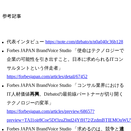
参考記事
代表インタビュー
https://note.com/dirbato/n/n0a040c36b128
Forbes JAPAN BrandVoice Studio 「使命はテクノロジーで
企業の可能性を引き出すこと。日本に求められるITコン
サルタントという伴走者」
https://forbesjapan.com/articles/detail/67452
Forbes JAPAN BrandVoice Studio 「コンサル業界における
IT人材価値
再興
。Dirbatoの最前線パートナーが切り開く
テクノロジーの変革」
https://forbesjapan.com/articles/preview/68657?
preview=TAI1oir8Coe5Df3zuZhtd24YfH72/ZzdmBTIEMOnW
Forbes JAPAN BrandVoice Studio 「求めるのは、競争と
連