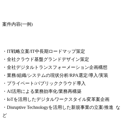
案件内容(一例)
・IT戦略立案/IT中長期ロードマップ策定

・全社クラウド基盤グランドデザイン策定

・全社デジタルトランスフォーメーション企画構想

・業務/組織/システムの現状分析/RPA選定/導入/実装

・プライベート/パブリッククラウド導入

・AI活用による業務効率化/業務再構築

・IoTを活用したデジタルワークスタイル変革案企画

・Disruptive Technologyを活用した新規事業の立案/推進  な
ど