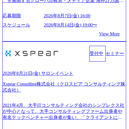
を展開するグローバル教育・メディア企業 海外21カ国と
サンド 執行役員新山氏、庄司氏インタビュー】 (https://my-vi
の取引実績と2,000校以上の提携教育機関を活用し、海外教
sion.co.jp/consulting-firm/northsand/interview01) ノースサンドは
育支援サービスを提供している 動画メディア事業を基盤と
応募期限
2026年8月7日(金) 16:00
2015年に設立され、前年比205%の売上成長を遂げるなど、
して、留学支援・訪日教育旅行・SNSマーケティング事業
急速な成長を遂げている。 ​ 新規事業立案から業務改革、IT
を展開している Mission:より多くの人に、グローバルという
スケジュール
2026年8月14日(金) 19:00〜
戦略立案、IT導入までをワンストップで提供するコンサル
選択肢を Vision:世界を代表する、ライフチェンジ・インフ
View More
ティングファームである。 ​- 2025年1月時点で従業員数1,209
ラになる Value： INTEGRITY誠実であろう 素直に心を開い
名を擁し、事業拡大を続けている。 「人」にフォーカスを
て伝える、自責かつ利他の精神で動く、謙虚な姿勢でウソ
当てたコンサルティング会社として、社員の人間力を強み
やグチを言わない BE CRAZY熱狂しよう 10倍思考で攻め
としたサービスを提供している。 ​- - 2018年から6年連続で
受付中
セミナー
る、失敗を恐れずにふみだす、執着心をもって没頭する O
「働きがいのある会社ベストカンパニー」に選出され、社
WNERSHIP当事者であろう みずから決めてみずから動く、
員モチベーションが高いと評価されている。 ​ 大手コンサル
全体最適で考える、チームを巻き込む SPEEDスピードにこ
ティングファームやSIer、事業会社出身者など、多様な経歴
だわろう 今すぐ決める、すばやく動く、まず成果物をだす
2026年8月21日(金) サロンイベント
の社員が活躍している。 年間休日120日以上、完全週休2日
GRITやり抜こう 逆境でもブレずに続ける、改善サイクルを
制、有給休暇初年度10日（消化率46.3%）、特別休暇5日な
Xspear Consulting株式会社（クロスピア コンサルティング株
回す、結果が出るまでやり抜く 2026年8月14日(金) 19:00〜2
ど、充実した休暇制度を整備している。 ​ 月平均残業時間は
式会社）
0:00 (60分) 2026年8月7日(金) 16:00 本説明会は、選考の前段
25時間であり、ワークライフバランスを重視した働き方が
として「まず会社を知っていただく場」として設けたもの
可能である。 ​ スポレク制度や入社者歓迎会、全社員集会、
です。評価の場ではないため、キャリアを検討中の段階の
2021年4月、大手ITコンサルティング会社のシンプレクス社
リフレッシュ休暇など、社員同士の交流や健康をサポート
方にもご参加いただけます。 連休中の平日夜という日程の
が中心となって、大手コンサルティングファーム出身者や
する取り組みが充実している。 2026年8月13日(木) 19:00～2
ため、在職中の方も有給を取得することなく、現職への配
有名テックベンチャー出身者が集い、「クライアントにと
0:30予定 2026年8月7日(金) 16:00 コンサル業界の動向や業務
慮なくご参加いただけます。帰省先からのオンライン参加
って真のデジタルトランスフォーメーションを創造した
内容・会社説明・匿名の質問コーナーなどを盛り込んだ業
も可能です。 ● 当日のプログラム ・会社説明(40分) 教育