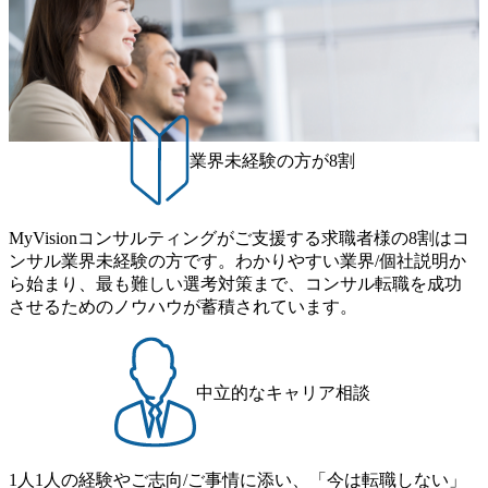
案、人事組織テーマに強みを持ち、メディア・エンタメ業
年間休日は125日（GW8日、夏季9日、年末年始9日） 有給
界においてはDX戦略立案、NFT等の新規事業立案を得意と
休暇は年間24日（4月1日入社の場合）で、入社日に付与さ
する。 - 藏満 一馬氏：アクセンチュア出身。金融業界を中
れます。 年次有給休暇の残日数は、翌年度に繰り越すこと
心に、DX戦略策定、新規事業立案、組織変革、規制対応等
ができます。 慶弔休暇は、事由により取得可能日数は異な
の幅広いプロジェクトを主導する。 - 天野 善仁氏：19卒Pw
りますが、3～7日の連続休暇を取得できます。 リフレッシ
C出身。Xspear最年少シニアマネージャー 社員インタビュー
ュ休暇は、規程で定める勤続年数ごとに、連続5日のリフレ
ページ (https://www.xspear.co.jp/career/interviews/) 戦略だけの
ッシュ休暇を取得できます。 【育児や子の看護、介護など
業界未経験の方が8割
コンサルは終わり──コンサル業界の風雲児に聞く。“これ
の制度】 育児休暇： 対象：小学校1年修了時の3月31日まで
から”のコンサルの在り方 (https://www.businessinsider.jp/articl
の子を育てるすべての従業員※期間：通算3年間 短時間勤
e/20250205-simplex-xspear/) Xspear Consultingがえるぼし認定
務： 対象：小学校卒業までの子を育てるすべての従業員 1
を取得 (https://www.agara.co.jp/article/382811) シンプレクスと
MyVisionコンサルティングがご支援する求職者様の8割はコ
日2時間15分まで、始業・終業時刻の繰り上げ・繰り下げが
Xspear Consultingが、東京都港区の行政手続き100%デジタル
ンサル業界未経験の方です。わかりやすい業界/個社説明か
可能 子の看護休暇： 子1人につき5日まで取得でき、1時間
化を支援 (https://www.afpbb.com/articles/-/3520247) 【未経験
ら始まり、最も難しい選考対策まで、コンサル転職を成功
単位で取得することも可能 家族看護休暇： 5日まで取得で
者】 ・年収UPでのオファー ・ワンプールで様々なインダ
させるためのノウハウが蓄積されています。
き、1時間単位で取得することも可能 【独身寮、住宅手当制
ストリーやソリューションを裁量をもって経験できる ・上
度など】 独身寮：富山事業所の近くに、白風寮と青風寮の2
流工程、先端技術を学べる環境 【コンサルファーム経験
つの寮があり、以下の入居基準を満たす方が入居可能で
者】 ・専門領域に軸足を置きながら、他領域にもチャレン
す。 ＜入居基準＞ ・満33歳までの独身者 ・自宅から勤務地
ジできる環境 ・タイトルアップでのオファー ・現職ファー
中立的なキャリア相談
までの通勤総時間が2時間を超えること 住宅手当： 本社の
ムより高いオファー年収 ・実力主義でプロモーションでき
近くには独身寮や社宅等が無いため、条件を満たす方には
る（ダブルスキップもあり） ・週に1度のアサインｍｔｇで
住宅手当を支給します。 また、独身寮は男性のみの入居と
こまめに社員のキャリアについて検討してもらえる。結
なるため、入居基準を満たす女性には住宅手当を支給しま
1人1人の経験やご志向/ご事情に添い、「今は転職しない」
果、なりたいキャリアを反映できるｐｊにアサインしても