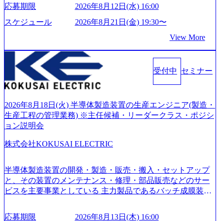
い」という想いの下で立ち上げた新鋭ファーム テクノロジ
界セミナーを実施しています。 ●前回開催時のアンケート
応募期限
2026年8月12日(水) 16:00
旅行事業の内容とビジネスモデル/今後の構想・事業展開/入
ーがビジネスの成功に大きな影響力を持つDX時代におい
結果 満足度：100％ 感想一例：「コンサルタントへのイメ
社後のキャリアパス ・質疑応答(20分) オンライン (Google M
て、20年以上にわたってFintech業界を中心に最先端テクノ
スケジュール
2026年8月21日(金) 19:30〜
ージのぼんやりしていた部分が明確になりました」「業界
eet) ・営業・マーケティングなど、ビジネスサイドでのキャ
ロジーを提供してきたシンプレクスのノウハウを活かしつ
の全体感や実際に働いていらっしゃる方の体感的なお話を
View More
リアを検討されている方 ・転職を具体的に決めてはいない
つ、あらゆる業種・業界のクライアントの企業価値の最大
伺うことができ、参考になりました」 オンライン(ZOO
が、情報収集を進めたい段階の方 ・東京・大阪での勤務を
化を支援するために、戦略策定、組織改革、人材育成、業
M)
希望される方
務改善、実行支援などのコンサルティングサービスを一気
受付中
セミナー
通貫で提供するのが特徴（いわゆる総合コンサルティング
ファーム） 社名の由来は”DXエリアにSpir（槍）を指して
切り開く””simplexないでは金融以外の領域にX（クロス）し
ていく”という位置づけ 一昔前は金融が強い企業として認知
2026年8月18日(火) 半導体製造装置の生産エンジニア(製造・
されていたが、現在金融の売上割合は全体の3割。現在はTo
生産工程の管理業務) ※主任候補・リーダークラス・ポジシ
C事業を始め、パブリック、製造業、通信、エンタメ、教
ョン説明会
育、保健など幅広く強みのあるファーム。 ワンプール制で
株式会社KOKUSAI ELECTRIC
はあるが、社員の興味のある分野やスキルを活用したいな
どの希望は考慮してのアサイン。 そのため、専門性を身に
着けたい方でも幅広に経験を積みたい方でも、キャリア形
半導体製造装置の開発・製造・販売・搬入・セットアップ
成が柔軟に可能な環境である。 https://storage.googleapis.com/
と、その装置のメンテナンス・修理・部品販売などのサー
our-vision-production.appspot.com/public/images/20240925204135
ビスを主要事業としている 主力製品であるバッチ成膜装置
_93b1bff3-f71c-4bc9-8bd9-72a8a4826007_1200x554.webp https://
は、世界中の半導体デバイスメーカーから高く評価され、
storage.googleapis.com/our-vision-production.appspot.com/public/i
世界トップクラスのシェアを有している 技術と対話を通じ
mages/20250502152751_46c65543-87ef-4e86-a85a-8649e1c532f9
応募期限
2026年8月13日(木) 16:00