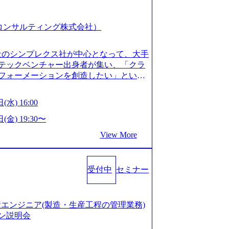
スピア コンサルティング株式会社）
会社のシンプレクス社が中心となって、大手
テックベンチャー出身者が集い、「クラ
フォーメーションを創造したい」という
クノロジーがビジネスの成功に大きな影響
ってFintech業界を中心に最先端テクノ
(水) 16:00
ウハウを活かしつつ、あらゆる業種・業
支援するために、戦略策定、組織改革、
(金) 19:30〜
ンサルティングサービスを一気通貫で提
View More
ィングファーム） 社名の由来は”DXエ
mplexないでは金融以外の領域にX（クロ
は金融が強い企業として認知されていたが、
受付中
セミナー
ToC事業を始め、パブリック、製造業、
強みのあるファーム。 ワンプール制では
を活用したいなどの希望は考慮してのア
たい方でも幅広に経験を積みたい方でも、
の生産エンジニア(製造・生産工程の管理業務)
age.googleapis.com/our-vision-pr
ン説明会
925204135_93b1bff3-f71c-4bc9-8bd9-72a8a482