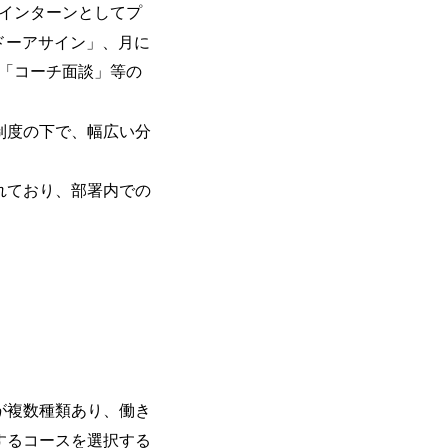
で、当社へ気になることや転職後のご不
、インターンとしてプ
で、ぜひお聞きください！ ※過去の質
ドーアサイン」、月に
ルタントとSEの違い、他コンサルファー
会社説明＋座談会(19:00～20:00) 
な「コーチ面談」等の
クルーターまでご相談下さい。 ・ご希
後、カジュアル面談もしくは1次選考の
ーまでご相談下さい。なお、当日はコン
制度の下で、幅広い分
い。 【服装・持ち物】 ・特になし カ
ポジション】 ITコンサルタント(役職問わず
れており、部署内での
中長期ロードマップ策定 ・全社クラウド
ルトランスフォーメーション企画構想 ・業
導入/実装 ・プライベート/パブリックク
務再構築 ・IoTを活用したデジタルワークスタイル
ogyを活用した新規事業の立案/推進 
例)】 ・創業フェーズに参画し、コア
たい ・サービスやソリューションに捉
したい ・様々な業種業界でのプロジェ
たい ・エンジニア経験を活かして要件
レンジしたい ・コンサルのみならず新
ャレンジしてみたい オンライン(Teams)
が複数種類あり、働き
するコースを選択する