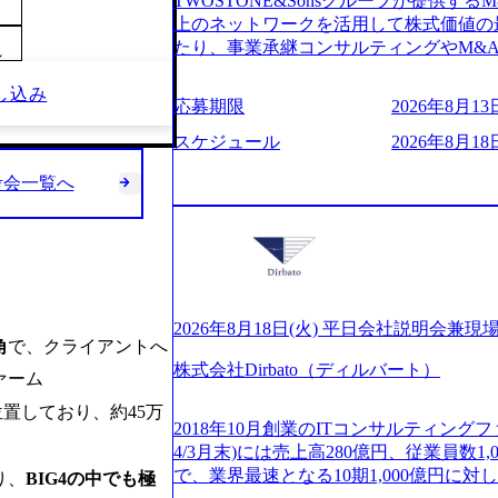
TWOSTONE&Sonsグループが提供する
ビューページ (https://www.xspear.co.jp
2日制 2025年度の年間休日は125日（
上のネットワークを活用して株式価値の
り──コンサル業界の風雲児に聞く。“これから”
年間24日（4月1日入社の場合）で、入
たり、事業承継コンサルティングやM&
usinessinsider.jp/article/20250205-sim
～
数は、翌年度に繰り越すことができます
どが含まれており、幅広いニーズに対応
得 (https://www.agara.co.jp/article/
は異なりますが、3～7日の連続休暇を取
し込み
用し、M&A以外の選択肢も尊重する姿
港区の行政手続き100%デジタル化を支援 (https://ww
応募期限
2026年8月13日
で定める勤続年数ごとに、連続5日のリ
ームの構築や事業承継支援も行う TWOST
【未経験者】 ・年収UPでのオファー 
子の看護、介護などの制度】 育児休暇： 
ディングカンパニーであり、領域にこだ
スケジュール
2026年8月18日
ューションを裁量をもって経験できる ・
子を育てるすべての従業員※期間：通算3
長とキャリアの挑戦が可能 M&Aセンタ
サルファーム経験者】 ・専門領域に軸
での子を育てるすべての従業員 1日2時
考会一覧へ
験豊富なアドバイザーと共に働くことで
きる環境 ・タイトルアップでのオファー
繰り下げが可能 子の看護休暇： 子1人
知識を獲得し、キャリアを発展させる機会
実力主義でプロモーションできる（ダブ
することも可能 家族看護休暇： 5日まで取得でき、1時間単位で取得することも可
る人は課長職となり、平均3000万～40
ｍｔｇでこまめに社員のキャリアについ
能 【独身寮、住宅手当制度など】 独身
ンティブ＋チームインセンティブ 課長
ャリアを反映できるｐｊにアサインして
の2つの寮があり、以下の入居基準を満た
ェアおよび丁寧なOJTを欠かさずにチームと
ジーに強い部隊がいるため、エンジニア
満33歳までの独身者 ・自宅から勤務地
日(火) 19:30～ 所要時間 : 約1時間 202
提供できる ・デリバリー中心の案件も
宅手当： 本社の近くには独身寮や社宅
経験歓迎！／ M&A承継機構のビジョ
2026年8月18日(火) 平日会社説明会兼現
裁量や得意領域に合わせた売り上げの立て方
角
で、クライアントへ
当を支給します。 また、独身寮は男性
お伝えするオンライン説明会を開催いた
名超、売上今期18億円⇒来期30億円（い
女性には住宅手当を支給します。 住宅
株式会社Dirbato（ディルバート）
どんな仕事か知りたい 転職を考えたばか
ァーム
ームである また、成長中ファームのた
規程で定める金額を会社が支払います。 
イメージを具体的に知りたい M&A業
い(ボストン・コンサルティング・グループ出身者等 (h
位置しており、約45万
費用は、会社が負担します。 2026年8月18日(火)
の方はもちろん、情報収集をしたい方で
r/taketo_kajita/)） 多様なメン
2018年10月創業のITコンサルティングフ
6:00 応募をご検討されている方を対象
当日は、質疑応答のお時間もご用意して
く、新たなチャレンジが可能 100名規
4/3月末)には売上高280億円、従業員数
・【富山】半導体製造装置の生産エンジ
ことを楽しみにしております。 説明会
グファームや総合系コンサルティングフ
で、業界最速となる10期1,000億円に
り、
BIG4の中でも極
候補・リーダークラス ・【砺波】半導
オンライン(Google meets)