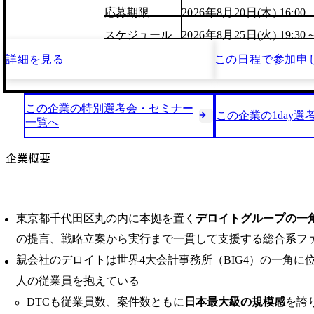
応募期限
2026年8月20日(木) 16:00
スケジュール
2026年8月25日(火) 19:30
詳細を見る
この日程で
参加申
この企業の特別選考会・セミナー
この企業の1day選
一覧へ
企業概要
東京都千代田区丸の内に本拠を置く
デロイトグループの一
の提言、戦略立案から実行まで一貫して支援する総合系フ
親会社のデロイトは世界4大会計事務所（BIG4）の一角に
人の従業員を抱えている
DTCも従業員数、案件数ともに
日本最大級の規模感
を誇