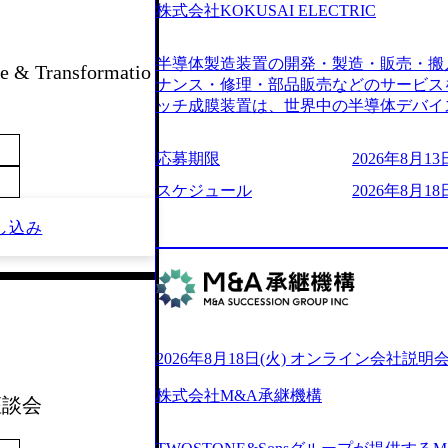
6007_1200x554.webp https://storage.googleap
株式会社KOKUSAI ELECTRIC
blic/images/20250502152751_46c65543-87ef
s://storage.googleapis.com/our-vision-produ
半導体製造装置の開発・製造・販売・搬
04_ba6aaa1a-9ffc-4f2a-9b40-06fff8ee19af_96
 & Transformatio
r-vision-production.appspot.com/public/im
ナンス・修理・部品販売などのサービス
e-97182898115f_960x510.webp 
ッチ成膜装置は、世界中の半導体デバイ
サルティング会社で、NRI、NTTDATAと同じく世
プクラスのシェアを有している 技術と
業にも選出されている。ITコンサルテ
決に貢献することを目指している Mission
応募期限
2026年8月13日
行う「一気通貫体制」が特長 ビジネス
未来につなぐベストパートナー Value:
Xspearと、最先端テクノロジーに深
AIの加速等により半導体需要は世界中
スケジュール
2026年8月18日
社との協力体制を築いている Xspear
装置の需要も伸長中 https://storage.googleapis.c
し込み
あり、システム開発を担当することはない https://stor
blic/images/20260224131045_0fee4978-bb2
oduction.appspot.com/public/images/202409
ttps://storage.googleapis.com/our-vision-pro
16a2_1153x543.webp メンバー情報 (https:/
1052_2abe7cb8-329e-4a45-a8f5-73d9728b2cd7
com/our-vision-production.appspot.com/pub
山 昇吾氏: ベイカレントにてIT戦略
66-aea4-924f21977d35_1200x460.webp https:/
業戦略、成長戦略、PMI推進、業務改革
n.appspot.com/public/images/202602241311
氏：新卒でベイカレントに入社し最年少ディレ
1200x386.webp グローバル人財
威人氏：BCG出身。金融業界における
2026年8月18日(火) オンライン会社説明
のポイントを掴み実践に強くなるための
強みを持ち、メディア・エンタメ業界にお
イザーによる自身のキャリア構築をめざ
立案を得意とする。 - 藏満 一馬氏：
株式会社M&A承継機構
現場を含む全部門でフレックスタイム制
 座談会
戦略策定、新規事業立案、組織変革、規
労働時間の範囲内で、出社・退社の時刻
る。 - 天野 善仁氏：19卒PwC出身。X
バランスを図りながら効率的に働くことが