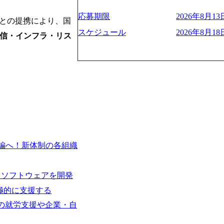
ー、外資系金融機関など多彩な出自で構
遂げている。 現在コンサルティングファ
程の管理業務) ※主任候補・リーダークラス オン
ロジェクトワークが可能 総合コンサル
ンクインしている。 主力事業はITコン
しは不要です。ご質問頂く際のみ、顔出
応募期限
2026年8月13日
Aとの提携により、国
ライアントに対して様々なプロジェクト
に、IT戦略策定等の上流工程から実装
いテーマのチャレンジ機会を提供してい
他方、インキュベーション事業を手掛け
スケジュール
2026年8月18日
信・インフラ・リス
職率10％以下、未経験3年未満の離職率
規事業開発も手掛けつつ、複数社への出
と同水準以上の報酬制度であり、ファー
考) https://www.dirbato.co.jp/service/incubatio
基本 強く「個人」の成⾧を重視するカ
bation.html) 大手総合系コンサルテ
Readyになれば上がれる環境となって
ョイン。 https://storage.googleapis.com/our-vision-production.appspot.com/public/images/2
グファームの立ち上げフェーズに関わる
0240925205344_42693807-c7d5-418f-96
経験者の場合は、自らチームを立ち上げ
プ、SMBCグループ、NTT、良品計画
リバリー活動ができる(スタートアップ
顧客 直近では大阪万博のプロジェクトを
ど) シンプレクスの顧客基盤、エンジ
システム、ToC向けアプリ、セキュリテ
立ち上げが経験できる 2026年8月21日(金) 19:
ンサルティングしている。 <u>ワンプー
(水) 16:00 ※参加状況によっては抽
ず様々な案件にチャレンジ可能 専属の営
編へ！新体制の各組織
たび、ファーム経験者の方を対象にした
かれることなくデリバリーに注力可能</
ント」を開催いたします。 カジュアル
意にそぐわないプロジェクトにアサイン
ので、ぜひご参加ください。 当日はXspear
ロジェクトに異動することが可能。その結果
るソフトウェアを開発
の他現場社員が複数名参加する予定です！ 
は2～30%程度) 残業時間は<u>平均30
な場所については参加者の方へ個別でご
業代をつけさせないといったことはしない
極的に支援する
マネージャー以上の職務を担当している
齢者/障碍者などさまざまなバックグラ
女性の就労支援や企業・自
いる SDGsの推進にも積極的で、プロ
多くのクラブが立ち上がっており、さま