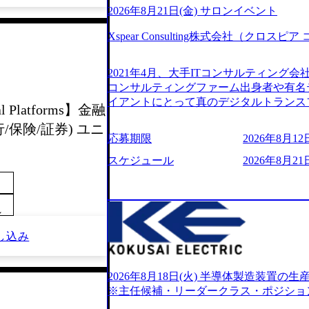
2026年8月21日(金) サロンイベント
Xspear Consulting株式会社（クロ
2021年4月、大手ITコンサルティング
コンサルティングファーム出身者や有名
イアントにとって真のデジタルトランス
l Platforms】金融
想いの下で立ち上げた新鋭ファーム テ
保険/証券) ユニ
力を持つDX時代において、20年以上にわた
応募期限
2026年8月12日
ロジーを提供してきたシンプレクスのノ
界のクライアントの企業価値の最大化を
スケジュール
2026年8月21日
人材育成、業務改善、実行支援などのコ
供するのが特徴（いわゆる総合コンサルテ
リアにSpir（槍）を指して切り開く””si
～
ス）していく”という位置づけ 一昔前
現在金融の売上割合は全体の3割。現在は
し込み
通信、エンタメ、教育、保健など幅広く
あるが、社員の興味のある分野やスキル
サイン。 そのため、専門性を身に着け
2026年8月18日(火) 半導体製造装置
キャリア形成が柔軟に可能な環境である。 https://stor
※主任候補・リーダークラス・ポジショ
oduction.appspot.com/public/images/20240