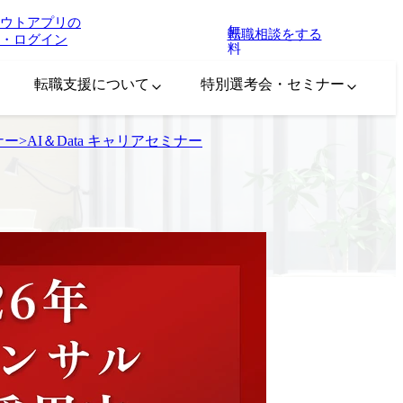
ウトアプリの
無
転職相談をする
・ログイン
料
転職支援について
特別選考会・セミナー
ー>AI＆Data キャリアセミナー