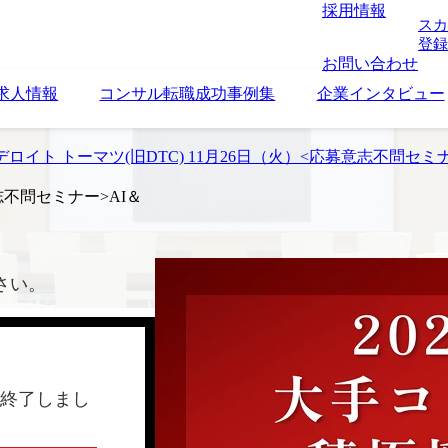
採用情報
スカ
登録
お問い合わせ
求人情報
コンサル転職成功事例集
企業インタビュー
ロイト トーマツ(旧DTC) 11月26日（火）<応募意志不問セミナ
志不問セミナー>AI＆
さい。
終了しまし