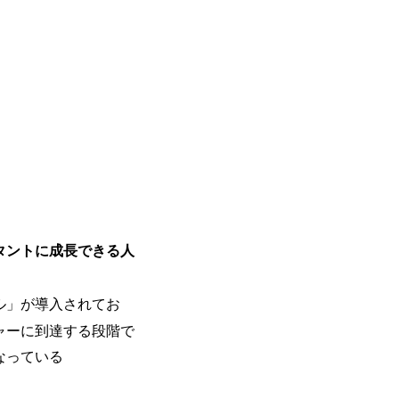
のネットワーク形成・交流の場となってい
充実</u>しており、自己成長の機会も多い
卒紹介、会社の七不思議紹介等、規模が
りを広げる取り組みもしている 今後の
足元のグローバル案件割合は10%程度
ある方はアサインされるチャンスも大きい。 代表イン
ato/n/n0a040c36b128 Forbes JAPAN
の可能性を引き出すこと。日本に求められる
s://forbesjapan.com/articles/detail/674
界におけるIT人材価値再興。Dirbat
の変革」 https://forbesjapan.com/articles/pr
d24YfH72/ZzdmBTIEMOnWUWREjOFLO1IL
Studio 「求めるのは、競争と連帯 。IT
タントに成長できる人
援」 https://forbesjapan.com/articles/de
y-vision.co.jp/consulting-firm/dirbato/
y-vision.co.jp/consulting-firm/dirbato
ル」が導入されてお
00終了 2026年8月13日(木) 16:00 
動向を踏まえ、コンサルティング市場の
ャーに到達する段階で
サルティング業界への転職を迷われてい
なっている
歓迎です。更に、当日は現場コンサルタ
コンサルタントだけでなく、メンバーク