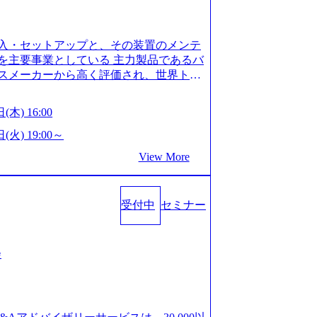
is.com/our-vision-production.appspot.com/pu
-4e86-a85a-8649e1c532f9_956x512.webp http
ction.appspot.com/public/images/202505021528
入・セットアップと、その装置のメンテ
1x517.webp https://storage.googleapis.com/ou
ages/20250502152831_721b100c-62c9-4258-aa0
を主要事業としている 主力製品であるバ
シンプレクス社は、FinTech領域に強みを持つITコン
スメーカーから高く評価され、世界トッ
界のFinTech RankingsTop 100企
対話を通じて未来を創造し、社会課題の解
ィング、開発、運用保守と言った全工程を
:私たちの技術/私たちの対話 Vision:夢を
(木) 16:00
への深い理解を持つコンサルタントが集う
私たちの技術/私たちの対話 IoT社会の浸透、
い知見を持つシンプレクス社またはグループ会
で急伸長しており、それに伴い半導体製造
(火) 19:00～
社はあくまでもコンサルティングファームで
om/our-vision-production.appspot.com/pu
View More
age.googleapis.com/our-vision-pr
5-43a7-a367-5426b95cd599_1200x543.webp h
25204111_caa94e4b-6aae-45a6-a0ce-b98154c8
duction.appspot.com/public/images/2026022413
/www.xspear.co.jp/member/)一部抜粋 - 伊勢
_1200x486.webp https://storage.googleapis.
lic/images/20260224131100_d8b3379f-6e64-45
立案から実装支援を軸に、様々な業界で新規事
受付中
セミナー
/storage.googleapis.com/our-vision-productio
等の幅広いプロジェクトに従事 - 鈴木健仁
16_05d25aab-49d6-4429-810e-138e27965ee8_
クターを経てXspearに参画 - 梶田
育成を目的とした「語学研修」、効果的なプレゼン
戦略策定、DX戦略立案、人事組織テーマに
会
「プレゼン研修」、自社キャリアアドバ
いてはDX戦略立案、NFT等の新規事業
す「キャリア開発研修」などがある 生産
アクセンチュア出身。金融業界を中心に、DX
度を実施しており、月単位の決められた
制対応等の幅広いプロジェクトを主導す
を社員の自己裁量に委ね、ワークライフ
spear最年少シニアマネージャー 社員インタ
できる 【休日】 土日祝休みの完全週休