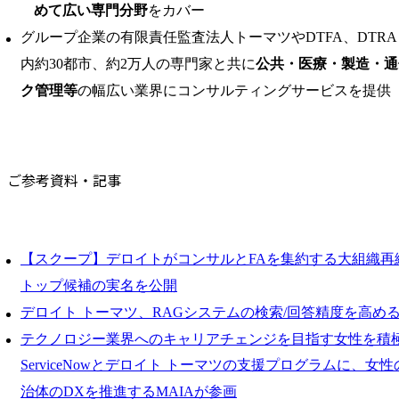
めて広い専門分野
をカバー
グループ企業の有限責任監査法人トーマツやDTFA、DTR
内約30都市、約2万人の専門家と共に
公共・医療・製造・通
ク管理等
の幅広い業界にコンサルティングサービスを提供
ご参考資料・記事
【スクープ】デロイトがコンサルとFAを集約する大組織再
トップ候補の実名を公開
デロイト トーマツ、RAGシステムの検索/回答精度を高め
テクノロジー業界へのキャリアチェンジを目指す女性を積
ServiceNowとデロイト トーマツの支援プログラムに、
治体のDXを推進するMAIAが参画