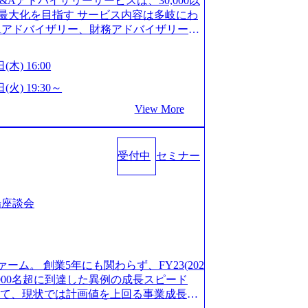
M&Aアドバイザリーサービスは、30,000以
/career/interviews/) 戦略だけのコンサルは終わ
GW8日、夏季9日、年末年始9日） 有給休暇は
最大化を目指す サービス内容は多岐にわ
のコンサルの在り方 (https://www.b
社日に付与されます。 年次有給休暇の残日
Aアドバイザリー、財務アドバイザリーな
plex-xspear/) Xspear Consultingがえるぼし認定を取
。 慶弔休暇は、事由により取得可能日数
 譲渡企業に対しては完全成功報酬制を採
382811) シンプレクスとXspear Consultingが、東京都
得できます。 リフレッシュ休暇は、規程
勢を持ち、将来の株価成長を取り込むスキ
w.afpbb.com/articles/-/3520247)
(木) 16:00
フレッシュ休暇を取得できます。 【育児や
ONE&SonsグループはM&A業界のリー
・ワンプールで様々なインダストリーやソリ
対象：小学校1年修了時の3月31日までの
わらず幅広い案件に携わりながら自己成
(火) 19:30～
上流工程、先端技術を学べる環境 【コン
年間 短時間勤務： 対象：小学校卒業ま
ー出身者3名がメインメンバーであり、経
足を置きながら、他領域にもチャレンジで
View More
間15分まで、始業・終業時刻の繰り上げ・
、M&Aや財務アドバイザリーなどの専門
 ・現職ファームより高いオファー年収 ・
につき5日まで取得でき、1時間単位で取得
が提供される 主担当成約で10件以上あ
ルスキップもあり） ・週に1度のアサイン
00万の年収となる 内訳としては個人インセ
て検討してもらえる。結果、なりたいキ
受付中
セミナー
寮：富山事業所の近くに、白風寮と青風寮
は部下を育成活躍させるためのナレッジシ
もらえる ・シンプレクスというテクノロ
す方が入居可能です。 ＜入居基準＞ ・
して動く組織風土がある 2026年8月18
の視点からも協業しクライアントへ価値
までの通勤総時間が2時間を超えること 住
6年8月13日(木) 16:00 ＼応募意思不問・業界未
あればセールス中心の案件もあり、個々の
等が無いため、条件を満たす方には住宅手
ンや業務内容、実際の働き方について詳しく
場座談会
を選べる ここ1年で社員数60名⇒100
のみの入居となるため、入居基準を満たす
します。 M&A業界に興味があり、まずは
ずれも約170％アップ）と急成長中のファ
手当は、一般賃貸物件を従業員が契約し、
りで、幅広く業界の情報を集めたい 働く
め優秀な上司の近くで働けるチャンスも多
その他： 採用時や転勤等による引っ越し
界にご興味がある方、転職を少しでもお考え
ttps://www.xspear.co.jp/membe
 19:00～20:00 2026年8月13日(木) 1
も歓迎です。お気軽にご参加ください。
バー、多様なプロジェクトによる自己成長機会が多
ァーム。 創業5年にも関わらず、FY23(202
に、会社説明会を実施予定です。 ● 求人名
おります。 是非、説明会にてお話できる
模にも関わらず、外資系戦略コンサルティン
1,000名超に到達した異例の成長スピード
ニア(製造・生産工程の管理業務) ※主任
後にアンケート回答をお願いいたします。
ァームをはじめ、メーカー、ITベンチャ
対して、現状では計画値を上回る事業成⻑を
体製造装置の生産エンジニア(製造・生産工