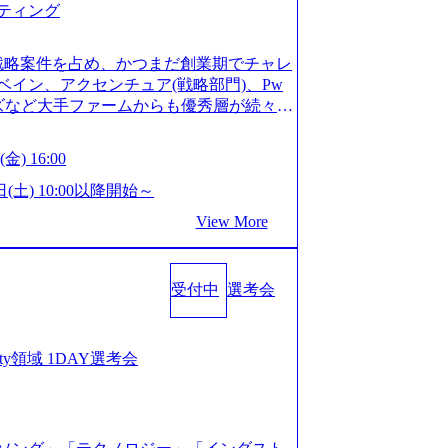
ティング
ってもご対応いただけるよう、候補者様
 ※1day選考会のご参加希望の方は、事
は1day選考会実施日の3日前まで)。 ※
戦略案件を占め、かつまだ創業期でチャレ
験3年以上の方はGAB受検免除、書類選考
イン、アクセンチュア(戦略部門)、Pw
格している方へ1day選考会当日のご案内
ンズなど大手ファームからも優秀層が続々ジ
バル化により既存事業では成長戦略を描く
ァーム。 事業会社機能へ携われる可能性
るため、新規事業立案や既存事業のトラ
など リモート比率99%、福岡や北海道在
金) 16:00
ルティングサポートいたします。 (1)既
ラスから 製造業、金融業、通信業界に強
た「経営戦略」等のコンサルティング支
く予定 インセンティブ支給という他社に
日(土) 10:00以降開始～
位5社をターゲットとし、特にCXOクラス
026年8月15日(土) 10:00以降開始～
View More
ンスフォーメーション」の依頼を多数い
限られておりますので、ご応募いただいてもご対応
支援を積極的に獲得しない」、弊社がプライム
ント未経験 or IT未経験と判断させてい
サルティングを行います ＜プロジェクト
ではなく通常選考でのご案内とさせていた
業のビジネスモデル検討支援 ・金融領域に
受付中
選考会
接で実施) ※面接終了しましたら、後日弊社
新規ICT事業戦略策定支援 ・スマートシ
だきます。 ● 一日で最終面接まで完了
援及び実行支援 ・ロボティクスソリュー
かなかった場合、後日面接や面談のお時間
支援 ※その他新規事業や既存デジタルト
条件面談それぞれ最大1時間を想定しており
curity領域 1DAY選考会
 コンサルタント プロジェクトにおける個
を共有させていただきます ・面接および条
業としては、仮説検証からクライアント
ご対応いただけるよう、候補者様のご予
おける課題/リスク管理などを担当。 ●
day選考会のご参加希望の方は、事前にGA
ンバーとしてプロジェクトの一領域を担
ay選考会実施日の3日前まで)。 ※ただ