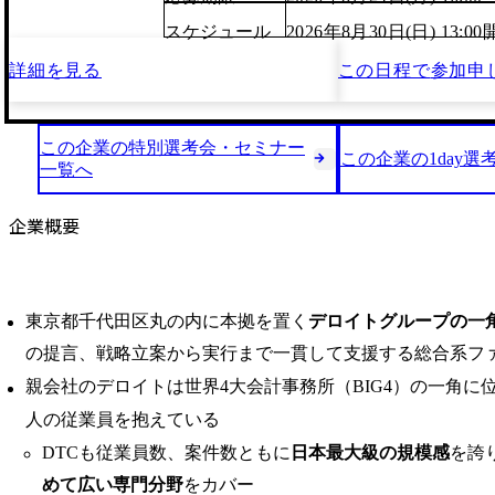
スケジュール
2026年8月30日(日) 13:
詳細を見る
この日程で
参加申
この企業の特別選考会・セミナー
この企業の1day選
一覧へ
企業概要
東京都千代田区丸の内に本拠を置く
デロイトグループの一
の提言、戦略立案から実行まで一貫して支援する総合系フ
親会社のデロイトは世界4大会計事務所（BIG4）の一角に
人の従業員を抱えている
DTCも従業員数、案件数ともに
日本最大級の規模感
を誇
めて広い専門分野
をカバー