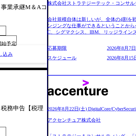
株式会社ストラテジーテック・コンサル
よび条件面談ともに、どの時間開始とな
考会】事業承継M＆Aコ
のご予定をご都合いただけますと幸いです
前にGAB試験を受検いただきます(受験期限
会社規模自体は新しいが、全体の4割を
ただし、30代以上のコンサルファーム経
ンジングな仕事ができるということからベ
のみ。 書類選考通過後に、GAB試験に合
C、シグマクシス、IBM、リッジライ
をさせていただきます。 急速なグロー
ョインするピュアな戦略を伸ばす新興フ
事が困難になった大手企業をサポートす
00開始予定
※SaaSプロダクト、地方創生、メディア
応募期限
2026年8月7日(
ンスフォーメーション戦略を中心にコンサ
中者もいて働きやすい環境※コンサルク
し込み
存または新規大手事業会社から依頼され
みがあり、ヘルスケアな業界は広げてい
スケジュール
2026年8月15
援を行います。クライアントは各業界上
はない制度 ワンプール制を敷く、柔軟な組織 2
から「新規事業戦略」「既存事業のトラ
2026年8月7日(金) 16:00 ※枠が
ただいています。 (2)「SIerやPMO
できない可能性がございます ※コンサルタ
である「戦略」案件をメインとしたコン
ただいたご応募者様については、1day
一部抜粋＞ ・海外事業(新規・既存)事
だきます ● 面接(1次・最終を一度の面
おけるAIを活用した事業戦略検討支援 ・
担当者より結果についてご連絡させていた
ティ領域における地域活性アプリ企画支
する選考会となります 内定の判断がつ
ションを活用した事業戦略策定及び営業
考会】税務申告【税理
をいただく場合がございます ● 面接、
2026年8月22日(土) DigitalCore/CyberSe
ランスフォーメーションの案件が多数 ●
ます ・実施前日までに日程およびURL
人のタスク管理及び遂行を担う。主な作
アクセンチュア株式会社
件面談ともに、どの時間開始となっても
向け資料のドラフト作成、プロジェクトに
定をご都合いただけますと幸いです ※1
シニアコンサルタント プロジェクトメ
B試験を受検いただきます(受験期限は1d