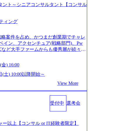
コンサルタント～シニアコンサルタント【コンサル
ティング
戦略案件を占め、かつまだ創業期でチャレ
イン、アクセンチュア(戦略部門)、Pw
ンズなど大手ファームからも優秀層が続々ジ
ァーム。 事業会社機能へ携われる可能性
など リモート比率99%、福岡や北海道在
金) 16:00
ラスから 製造業、金融業、通信業界に強
く予定 インセンティブ支給という他社に
日(土) 10:00以降開始～
026年8月15日(土) 10:00以降開始～
View More
限られておりますので、ご応募いただいてもご対応
サルタント未経験 or IT未経験と判断さ
dayではなく通常選考でのご案内とさせ
受付中
選考会
度の面接で実施) ※面接終了しましたら、後
ていただきます。 ● 一日で最終面接ま
断がつかなかった場合、後日面接や面談の
面接、条件面談それぞれ最大1時間を想定し
ージャー以上【コンサル or IT経験者限定】
URLを共有させていただきます ・面接お