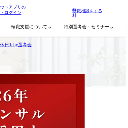
ウトアプリの
無
転職相談をする
・ログイン
料
転職支援について
特別選考会・セミナー
_休日1day選考会