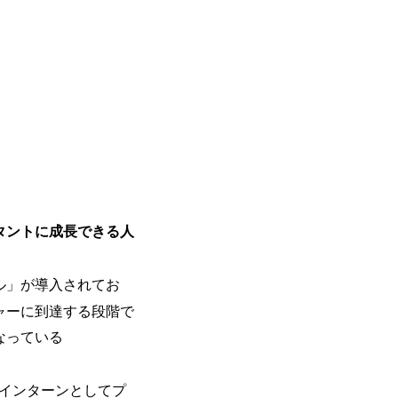
生大学卒業に限る ・大手総合コンサルテ
日(土) 9:00～19:30頃 ※選考会参加人数に
が活発であり、多様なスキルを1社で身
るコンサルティング経験5年以上 ● 戦略
DTE ① MRS-IMS(旧ITXO-IMS) ② TS&T(旧T
かする「オールインハウス」型の組織体
以下のいずれかの実務経験を有する方 
kuoka ⑥ AMS-PRD ⑦ AMS-H&PS オンラ
主体的かつ柔軟なキャリア形成が可能。 https://stora
ィング経験2年以上 - BIG4のStrat
uction.appspot.com/public/images/2025103
上 ● 求める人物像 ・高いコミュニケーション能
88_1200x698.webp ## 働き方／
ド・テーマや事例にキャッチアップし、
り、 働き甲斐のあるランキング、新卒注
る方 ・自らコンサル業界やクライアン
であり株主からの圧力がないため事業創
提案などに積極的に関わることができる方 ・スケジューリング(優先順位付
て長期的な成長を若手に任せられる環境
む)など、ビジネスベーシックスキルが
重視するため出社勤務。1日の労働時間平均9
年間データ、エンジニア組織） 2026年8月22日(
日(月) 16:00 ※応募者が定員を上回
ていただきます。ご了承ください。 ● 当日
説明会終了後、随時ご案内) ※全てリモ
タントに成長できる人
別に当日の面接案内をお送りいたします
適性検査をご受検いただきます。 ● 詳
ションサーチになります。 ご経験やス
ル」が導入されてお
下のいずれかの役割でご活躍いただきま
ャーに到達する段階で
用となります。 ※案件によっては客先に
なっている
サルタント＞ Webアプリケーション、S
ー・スタートアップ企業に対する課題解
規模基幹システムにおける最上流のPoC
、インターンとしてプ
メント支援までを一気通貫で担当していま