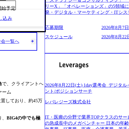
「ストラテジー＆コンサルティング」「
う。主な作業としては、As-Is分析、
し、30代以上のコンサルファーム経験3
リーX」「オペレーションズ」の5領域
向けの報告資料・ディスカッションペ ー
00開始予定
み。 書類選考通過後に、GAB試験に合格
発・デジタル・マーケティング・ITシ
2019年11月に設立され、成長期といわ
させていただきます。 急速なグローバ
し込み
からその実行的側面であるITサービスの
大していく時期のため、メンバーや組織
が困難になった大手企業をサポートする
ファームである あらゆる産業において非常
す。 また、希望者はパートナー以外で
応募期限
2026年8月7日(
スフォーメーション戦略を中心にコンサル
ne Global 500社の80％以上の企
る環境です。 自ら案件を取り、プロジ
または新規大手事業会社から依頼された
ジェクトは「ファーストリテイリングに
スケジュール
2026年8月22日
● 事業会社機能にも携われる 弊社にはコ
を行います。クライアントは各業界上位
考会一覧へ
のDX化支援」「ヴィヴィアン・ウエス
クト・メディア・地方創生事業があるた
ら「新規事業戦略」「既存事業のトラン
ンサルティング活動のみならず、2021年にはKD
コンサルタントとしての経験を活かしな
だいています。 (2)「SIerやPMO支
を設立し、人工知能とデータアナリティ
善ができます。(希望者のみとなります) 
ある「戦略」案件をメインとしたコンサ
する活動や、デジタル人材育成の支援も盛んに行う 採
大手外資系コンサルファーム出身者が多く
部抜粋＞ ・海外事業(新規・既存)事業
e.com/content/dam/accenture/final/accenture
幅広い年齢の方が活躍しています ● インダストリー・ソリューションで区切られ
けるAIを活用した事業戦略検討支援 ・新
e.pdf#zoom=50) 女性の活躍について (https://www
ていない組織です(ワンプール制) ● 
ィ領域における地域活性アプリ企画支援
inal/careers/corporate/document/wom
バル案件に対応するコンサルティング体
ョンを活用した事業戦略策定及び営業支
角
で、クライアントへ
ログ (https://www.accenture.com/jp-ja/b
2026年8月22日(土) 1day選考会_デ
-2-1 東京ミッドタウン八重洲 八重洲セ
ンスフォーメーションの案件が多数 ● 
経営」 (https://business.nikkei.com/atc
ント/ポジションサーチ
ァーム
禁煙、ビル内喫煙室あり WEB ・書類
て、プロジェクト・メンバーの管理・運
理由【コンサル業界俯瞰マップ】 (https://diamo
ている方で、書類選考を通過し面接・面談未実施の方 ● テ
位置しており、約45万
推進、クライアントとのコミュニケーシ
レバレジーズ株式会社
店出身者などマーケティングのトップ人材が集結するワケ 
ント ・4年生大学卒業に限る ・大手総
成などを担当。 ● シニアマネージャー
e/detail/45446) エンジニアから
部門におけるコンサルティング経験5年以上
ージャーの管理、及びプロジェクト推進
(https://www.businessinsider.jp
業に限る ・以下のいずれかの実務経験を有する方 - MBB
IT・医療の分野で業界TOPクラスのサー
り、
BIG4の中でも極
や、会社経営の観点から提案活動、社内ト
ライゼーション (https://www.accenture.com/jp-ja
コンサルティング経験2年以上 - BIG4のStrategy部門におけるコンサルティング経
の急成長中のメガベンチャー 日本の年
ートナー 主要クライアントの責任者とし
ustomization) 大正製薬：ITカーブアウト支援 (http