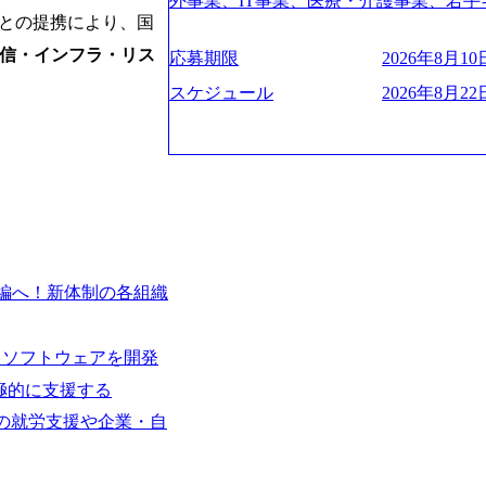
験2年以上 ● 求める人物像 ・高いコミュニ
外事業、IT事業、医療・介護事業、若手
管理・推進を担う。会社経営の観点から
ies/consulting/taisho-pharmace
Aとの提携により、国
トレンド・テーマや事例にキャッチアッ
業を展開する オールインハウスの組織
ーニング、ナレッジマネジメントを実施。
ンク：初のオンライン開催「SoftBank Wor
ジできる方 ・自らコンサル業界やクライアント動向を把握し、クライアントや自
どの人員調達できる 独立資本経営をとっており
の統括責任者を担う。主に業界/テーマ
信・インフラ・リス
s://www.accenture.com/jp-ja/case-studie
応募期限
2026年8月10日
orage.googleapis.com/our-vision-production
社への提案などに積極的に関わることができる方 ・スケジューリン
保やマネジメント全般を担当。会社経営の
業省：事業者の申請手続きを電子化する
242d0de-3e54-4f03-b076-00318d5c0
け含む)など、ビジネスベーシックスキ
スケジュール
2026年8月22日
員 コンサルタントの総括責任者として
例を実現 (https://www.accenture.com/jp-ja/case-
明資料 (https://speakerdeck.com/leverages/lever
のリレーションを発展・拡大させること
network)（公共サービス） カルビー：SA
ng-xiang-ke) 「働く人」「事業・
常に高く担保する責任を担う。 ● 裁量権 
ps://www.accenture.com/jp-ja/case-studie
リアルを取り上げています！ (https://melev
いわれるフェーズにあります。 事業・
ービス） 世界49カ国に約73万人以上（2
大分県より「外国人留学生等受入環境整備事業委託業務
や組織がスケールしていく過程を体感で
上の国の企業を顧客に売上641億ドルを誇
main/html/rd/p/000000612.0000
でも大手役員の方へのセールスにも参加
ており(会計系BIG4を上回る規模感)、
ム「NALYSYS」リリース (https://prtimes.jp/ma
ジェクト体制を作っていくことも可能です
ている、売上・従業員数共にこの8年間
YouTube（【公式】レバレジーズCh） (https://
はコンサルティング事業以外にもSaaS
今後も高い成長が見込まれる 多くの技
レジーズで活躍するメンバー紹介！〜 管理職種編 〜 (
るため、上記事業に携わることも可能で
ングに続いて日本国内2番目にSAP認定
編へ！新体制の各組織
h?v=RETwZKac2UI) レバレジーズで
しながら自らプロダクト開発や自社の業
特にIT領域に強みを持つ グローバルのポジションに自由に応募できる社内の転職
s://www.youtube.com/watch?v=
す) ● BIG4・アクセンチュアをはじ
ツール「キャリアズ・マーケットプレイ
りながら安定した事業を展開し、高い安定
多く集まっています ● 平均年齢は35歳で
引き留めを受けずに移動が可能である（異動
るソフトウェアを開発
に1兆円を目指す日本にもなかなかない
ンダストリー・ソリューションで区切られ
取得率など約10項目を数値化すること
130%成長 https://storage.googleapis.com/our-v
極的に支援する
事業拠点をシンガポールに設立し、グロ
成功した 18時以降の会議を原則禁止と
20251030164405_5c527843-d227-4df8-b86c-5
体制を構築しています 東京都中央区八重洲
女性の就労支援や企業・自
ハラスメント抑止に向けた研修の拡充、
googleapis.com/our-vision-production.apps
セントラルタワー8階 受動喫煙対策 : 執
進する 育休取得率は男性65%、女性10
f6-0539-4887-84d7-34c8d8544226_
選考通過後に、GAB試験に合格している方
管理職率も21.8%（2023年12月時点）と
上もの新規事業を立ち上げているため様