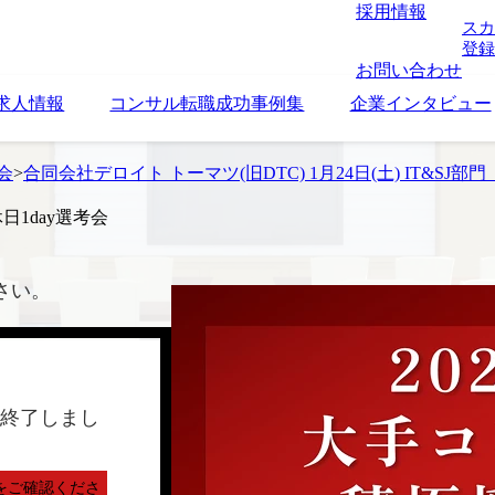
採用情報
スカ
登録
お問い合わせ
求人情報
コンサル転職成功事例集
企業インタビュー
考会
>
合同会社デロイト トーマツ(旧DTC) 1月24日(土) IT&SJ部門
休日1day選考会
さい。
終了しまし
をご確認くださ