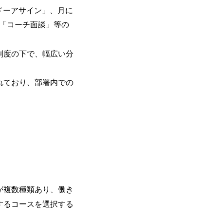
を活用し、顧客の業務革新と効率化の実現に
ドーアサイン」、月に
を深くヒアリングし、企画構想からアジ
な「コーチ面談」等の
貫で推進していただきます。 プロジェ
定義からテストまでの一連の工程におけ
析、顧客ヒアリング、戦略策定、技術選
制度の下で、幅広い分
す。 ＜SE＞ 参画いただく案件はプラ
発～テスト～リリース・リリース後対応
画当初はご経験に応じたフェーズからご
れており、部署内での
ポートしつつ、徐々に対応範囲を広げてい
的な品質向上を目的とし、プロジェクト
ただきます。 課題選定から顧客への企
していただきます。 アジャイル開発を
ながら改善サイクルを回すため、ご自身
く、高い貢献度を実感できます。 ● 勤務地 東京都渋谷区渋谷3丁目6-7 渋谷
ワー 事業所内禁煙(入居する施設に喫煙
の喫煙を全面的に禁止 ・禁煙サポート制度
れかのご経験をお持ちの方 ・システム・
義～基本設計など上流経験2年以上 ・PM
が複数種類あり、働き
詳細設計までのいずれかの上流工程の経
験 ・お客様との折衝経験、交渉経験 ・
するコースを選択する
組まれたご経験 ・アジャイル/スクラムへ