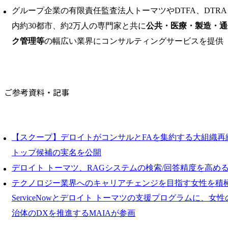
グループ企業の有限責任監査法人トーマツやDTFA、DTR
内約30都市、約2万人の専門家と共に
公共・医療・製造・通
ク管理等
の幅広い業界にコンサルティングサービスを提供
ご参考資料・記事
【スクープ】デロイトがコンサルとFAを集約する大組織再
トップ候補の実名を公開
デロイト トーマツ、RAGシステムの検索/回答精度を高め
テクノロジー業界へのキャリアチェンジを目指す女性を積
ServiceNowとデロイト トーマツの支援プログラムに、
治体のDXを推進するMAIAが参画