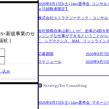
2026年8月15日(土) 1day選考会_
or IT経験者限定】
株式会社ストラテジーテック・コンサル
会社規模自体は新しいが、全体の4割を
SaaS×新規事業のセ
ンジングな仕事ができるということからベ
祉 ]
C、シグマクシス、IBM、リッジライ
ョインするピュアな戦略を伸ばす新興フ
※SaaSプロダクト、地方創生、メディア
応募期限
2026年8月7日(
中者もいて働きやすい環境※コンサルク
みがあり、ヘルスケアな業界は広げてい
スケジュール
2026年8月15
はない制度 ワンプール制を敷く、柔軟な組織 2
し込み
2026年8月7日(金) 16:00 ※枠が
できない可能性がございます ※弊社がコン
せていただいたご応募者様については、1
ていただきます ● 面接(1次・最終を一
日弊社担当者より結果についてご連絡させ
で完了する選考会となります 内定の判
お時間をいただく場合がございます ● 
2026年8月15日(土) 1day選考会_マネ
ております ・実施前日までに日程および