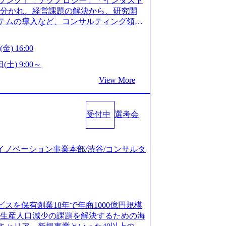
ソング」「テクノロジー」「インダスト
仮説構築や施策立案、クライアントの上位層
年以上の方はGAB受検免除、書類選考の
に分かれ、経営課題の解決から、研究開
パーの作成などを担当。 ● 裁量権 弊社は
している方へ1day選考会当日のご案内を
ステムの導入など、コンサルティング領域
れるフェーズにあります。 事業・組織を拡
ル化により既存事業では成長戦略を描く事
提供まで一貫して支援する総合系・IT系
がスケールしていく過程を体感できま
ため、新規事業立案や既存事業のトラン
に良質な顧客基盤を築いており、Fortu
も大手役員の方へのセールスにも参加でき
金) 16:00
ティングサポートいたします。 (1)既存
業をクライアントとして抱えている 手掛けたプロ
ェクト体制を作っていくことも可能です。
「経営戦略」等のコンサルティング支援
おけるグローバル化」「資生堂グループ
(土) 9:00～
ンサルティング事業以外にもSaaSプロダ
5社をターゲットとし、特にCXOクラスか
トウッドの製品開発」など多岐にわたる コ
め、上記事業に携わることも可能です。
View More
スフォーメーション」の依頼を多数いた
DIと合弁会社「ARISE analytics」
がら自らプロダクト開発や自社の業務改
援を積極的に獲得しない」、弊社がプライムで
クス技術で新たなイノベーションを創出
● BIG4・アクセンチュアをはじめとした
ルティングを行います ＜プロジェクト一
用資料 (https://www.accentur
集まっています ● 平均年齢は35歳で、
のビジネスモデル検討支援 ・金融領域にお
受付中
選考会
-com/document-2/Accenture-Recruiting-Brochur
規ICT事業戦略策定支援 ・スマートシテ
.accenture.com/content/dam/accenture/f
海外事業拠点をシンガポールに設立し、グロー
及び実行支援 ・ロボティクスソリューシ
en-brochure.pdf#zoom=50) 社員発信のキャリアブ
制を構築しています 東京都中央区八重洲2
援 ※その他新規事業や既存デジタルトラ
logs/japan-careers-blog) 江川社長が語る「105点
ジタルイノベーション事業本部/渋谷/コンサルタ
ントラルタワー8階 受動喫煙対策 : 執務室内
マネージャー プロジェクトの管理者とし
l/gen/19/00604/021600008/) 規模拡大で成功する
選考を通過された方 ・すでに応募いただい
営を担う。プロジェクト設計から管理・
nd.jp/articles/-/346218) 大手広告代理
クノロジーコンサルタ
ョン、成果物の品質管理、メンバーの育
(https://markezine.jp/articl
合コンサルティングファームのITコンサル
 主要なプロジェクトの責任者として、マネ
コンサルタントへ。会社に入って、何が変わった？
 ● 戦略コンサルタント ・4年生大学卒
を担う。プロジェクト全体の品質管理
/post-288838) プラダ：ラグジュアリー製品のパーソナ
及び戦略ファームでの
ビスを保有創業18年で年商1000億円規模
レーニングを実施。 ● アソシエイトパ
/case-studies/song/prada-luxury-product-c
齢生産人口減少の課題を解決するための海
て、大規模/高難易度プロジェクトの統括
s://www.accenture.com/jp-ja/case-stud