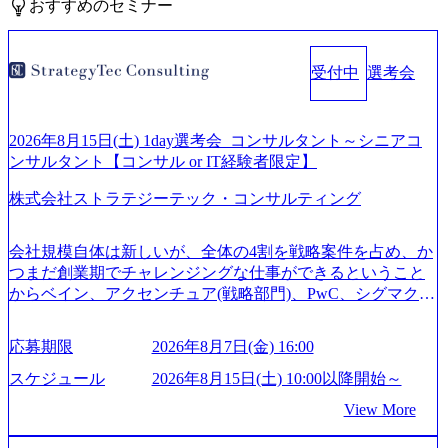
おすすめのセミナー
受付中
選考会
2026年8月15日(土) 1day選考会_コンサルタント～シニアコ
ンサルタント【コンサル or IT経験者限定】
株式会社ストラテジーテック・コンサルティング
会社規模自体は新しいが、全体の4割を戦略案件を占め、か
つまだ創業期でチャレンジングな仕事ができるということ
からベイン、アクセンチュア(戦略部門)、PwC、シグマクシ
ス、IBM、リッジラインズなど大手ファームからも優秀層
が続々ジョインするピュアな戦略を伸ばす新興ファーム。
応募期限
2026年8月7日(金) 16:00
事業会社機能へ携われる可能性※SaaSプロダクト、地方創
生、メディアなど リモート比率99%、福岡や北海道在中者
スケジュール
2026年8月15日(土) 10:00以降開始～
もいて働きやすい環境※コンサルクラスから 製造業、金融
View More
業、通信業界に強みがあり、ヘルスケアな業界は広げてい
く予定 インセンティブ支給という他社にはない制度 ワンプ