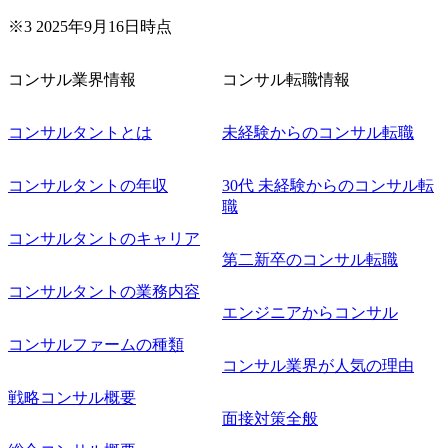
案がサービスに直接反映されやすく、高い貢献度を実感で
※3 2025年9月16日時点
きます。 ● 勤務地 東京都渋谷区渋谷3丁目6-7 渋谷金王タワ
ー 事業所内禁煙(入居する施設に喫煙専用室あり) ・就業規
則により就業時間内の喫煙を全面的に禁止 ・禁煙サポート
コンサル業界情報
コンサル転職情報
制度あり オンライン ● 必須要件 以下いずれかのご経験をお
持ちの方 ・システム・ソフトウェア開発経験3年以上 ・要
コンサルタントとは
未経験からのコンサル転職
件定義～基本設計など上流経験2年以上 ・PMO経験2年以上
● 歓迎要件 ・要件定義から詳細設計までのいずれかの上流
工程の経験 ・サブリーダー以上のマネジメント経験 ・お客
コンサルタントの年収
30代 未経験からのコンサル転
様との折衝経験、交渉経験 ・組織課題に対して主体的に業
職
務改善に取り組まれたご経験 ・アジャイル/スクラムへの興
コンサルタントのキャリア
味関心 ● 求める人物像 ・リーダーシップが取れる方/一人称
で主体的に動ける方 ・年齢にこだわらず、アドバイスを素
第二新卒のコンサル転職
直に受け取れる方 ・推進力のある方
コンサルタントの業務内容
エンジニアからコンサル
コンサルファームの種類
コンサル業界が人気の理由
戦略コンサル概要
面接対策全般