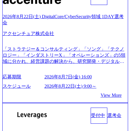
サポートするため、新規事業立案や既存事業のトランスフ
ご応募いただいてもご対応できない可能性がございます ※
ォーメーション戦略を中心にコンサルティングサポートい
コンサルタント未経験 or IT未経験と判断させていただいた
たします。 (1)既存または新規大手事業会社から依頼された
ご応募者様については、1dayではなく通常選考でのご案内
2026年8月22日(土) DigitalCore/CyberSecurity領域 1DAY選考
「経営戦略」等のコンサルティング支援を行います。クラ
とさせていただきます ● 面接(1次・最終を一度の面接で実
会
イアントは各業界上位5社をターゲットとし、特にCXOクラ
施) ※面接終了しましたら、後日弊社担当者より結果につい
スから「新規事業戦略」「既存事業のトランスフォーメー
アクセンチュア株式会社
てご連絡させていただきます。 ● 一日で最終面接まで完了
ション」の依頼を多数いただいています。 (2)「SIerやPMO
する選考会となります 内定の判断がつかなかった場合、後
支援を積極的に獲得しない」、弊社がプライムである「戦
日面接や面談のお時間をいただく場合がございます ● 面
「ストラテジー＆コンサルティング」「ソング」「テクノ
略」案件をメインとしたコンサルティングを行います ＜プ
接、条件面談それぞれ最大1時間を想定しております ・実施
ロジー」「インダストリーX」「オペレーションズ」の5領
ロジェクト一部抜粋＞ ・海外事業(新規・既存)事業のビジ
前日までに日程およびURLを共有させていただきます ・面
域に分かれ、経営課題の解決から、研究開発・デジタル・
ネスモデル検討支援 ・金融領域におけるAIを活用した事業
接および条件面談ともに、どの時間開始となってもご対応
マーケティング・ITシステムの導入など、コンサルティン
戦略検討支援 ・新規ICT事業戦略策定支援 ・スマートシテ
いただけるよう、候補者様のご予定をご都合いただけます
グ領域からその実行的側面であるITサービスの提供まで一
ィ領域における地域活性アプリ企画支援及び実行支援 ・ロ
応募期限
2026年8月7日(金) 16:00
と幸いです ※1day選考会のご参加希望の方は、事前にGAB
貫して支援する総合系・IT系ファームである あらゆる産業
ボティクスソリューションを活用した事業戦略策定及び営
試験を受検いただきます(受験期限は1day選考会実施日の3日
において非常に良質な顧客基盤を築いており、Fortune Globa
スケジュール
2026年8月22日(土) 9:00～
業支援 ※その他新規事業や既存デジタルトランスフォーメ
前まで)。 ※ただし、30代以上のコンサルファーム経験3年
l 500社の80％以上の企業をクライアントとして抱えている
ーションの案件が多数 ● コンサルタント プロジェクトにお
View More
以上の方はGAB受検免除、書類選考のみ。 書類選考通過後
手掛けたプロジェクトは「ファーストリテイリングにおけ
ける個人のタスク管理及び遂行を担う。主な作業として
に、GAB試験に合格している方へ1day選考会当日のご案内
るグローバル化」「資生堂グループのDX化支援」「ヴィヴ
は、仮説検証からクライアント向け資料のドラフト作成、
をさせていただきます。 急速なグローバル化により既存事
ィアン・ウエストウッドの製品開発」など多岐にわたる コ
プロジェクトにおける課題/リスク管理などを担当。 ● シニ
業では成長戦略を描く事が困難になった大手企業をサポー
受付中
選考会
ンサルティング活動のみならず、2021年にはKDDIと合弁会
アコンサルタント プロジェクトメンバーとしてプロジェク
トするため、新規事業立案や既存事業のトランスフォーメ
社「ARISE analytics」を設立し、人工知能とデータアナリテ
トの一領域を担う。主な作業としては、As-Is分析、仮説構
ーション戦略を中心にコンサルティングサポートいたしま
ィクス技術で新たなイノベーションを創出する活動や、デ
築や施策立案、クライアントの上位層向けの報告資料・デ