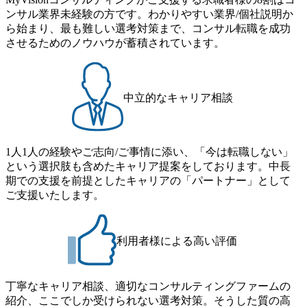
165942_70f09968-1b27-43e6-b849-1cd107c4f488_1200x698.web
5%、女性100%と全国平均を上回る実績を持ち、女性の管理
ーム出身者が多く集まっています ● 平均年齢は35歳で、幅
ンサル業界未経験の方です。わかりやすい業界/個社説明か
p ## 働き方／WLB／待遇 内装8億円超のかっこいいオフィ
職率も21.8%（2023年12月時点）とフレキシブルな働き方を
広い年齢の方が活躍しています ● インダストリー・ソリュ
ら始まり、最も難しい選考対策まで、コンサル転職を成功
スがあり、 働き甲斐のあるランキング、新卒注目ランキン
提供 2026年8月22日(土) 9:00～19:30頃 ※選考会参加人数に
ーションで区切られていない組織です(ワンプール制) ● 海外
させるためのノウハウが蓄積されています。
グ受賞歴多数 あえての未上場であり株主からの圧力がない
より変動 2026年8月7日(金) 16:00 参加予定DTE ① MRS-IMS
事業拠点をシンガポールに設立し、グローバル案件に対応
ため事業創造の自由度が高く、赤字事業でも投資して長期
(旧ITXO-IMS) ② TS&T(旧TS&A) ③ CyberSecurity ④ IES ⑤ I
するコンサルティング体制を構築しています 東京都中央区
的な成長を若手に任せられる環境 対面でのコミュニケーシ
TS-Fukuoka ⑥ AMS-PRD ⑦ AMS-H&PS オンライン (Teams)
八重洲2-2-1 東京ミッドタウン八重洲 八重洲セントラルタワ
ョンメリットを重視するため出社勤務。1日の労働時間平均
ー8階 受動喫煙対策 : 執務室内禁煙、ビル内喫煙室あり WE
中立的なキャリア相談
9.2時間、有休消化率81%(2024年度の年間データ、エンジニ
B 書類選考通過後に、GAB試験に合格している方 ● テクノ
ア組織） 2026年8月22日(土) 10:00～最長16:00 2026年8月10
ロジーコンサルタント ・4年生大学卒業に限る ・大手総合
日(月) 16:00 ※応募者が定員を上回る場合は、厳正なる審査
コンサルティングファームのITコンサル部門におけるコン
の上参加者を決定させていただきます。ご了承ください。
1人1人の経験やご志向/ご事情に添い、「今は転職しない」
サルティング経験5年以上 ● 戦略コンサルタント ・4年生大
● 当日の流れ 受付 → 会社説明会 → 面接(会社説明会終了
という選択肢も含めたキャリア提案をしております。中長
学卒業に限る ・以下のいずれかの実務経験を有する方
後、随時ご案内) ※全てリモートにて実施します。 ※参加
期での支援を前提としたキャリアの「パートナー」として
- MBB及び戦略ファームでのコンサルティング経験2年以
される方に個別に当日の面接案内をお送りいたします。 ※
ご支援いたします。
上 - BIG4のStrategy部門におけるコンサルティング経験2
通常の選考フローと異なり、事前に適性検査をご受検いた
年以上 ● 求める人物像 ・高いコミュニケーション能力をお
だきます。 ● 詳細 デジタルイノベーション事業部でのポジ
持ちの方 ・最新のトレンド・テーマや事例にキャッチアッ
ションサーチになります。 ご経験やスキル、そして適性や
プし、バイタリティーを持ってチャレンジできる方 ・自ら
利用者様による高い評価
志向性に合わせて、以下のいずれかの役割でご活躍いただ
コンサル業界やクライアント動向を把握し、クライアント
きます。 ※本求人はレバテック株式会社の雇用となりま
や自社への提案などに積極的に関わることができる方 ・ス
す。 ※案件によっては客先に出向いての作業も発生しま
ケジューリング(優先順位付け含む)など、ビジネスベーシッ
丁寧なキャリア相談、適切なコンサルティングファームの
す。 ＜ITコンサルタント＞ Webアプリケーション、SaaS系
クスキルが習得できている方
紹介、ここでしか受けられない選考対策。そうした質の高
の領域において、大手・ベンチャー・スタートアップ企業