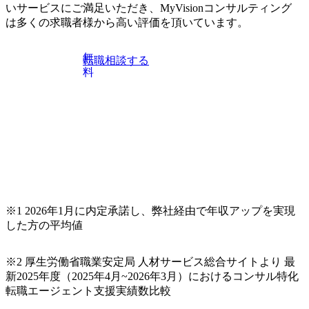
いサービスにご満足いただき、MyVisionコンサルティング
に対する課題解決支援を行います。 直近の案件では、大規
は多くの求職者様から高い評価を頂いています。
模基幹システムにおける最上流のPoC(概念実証)支援から構
想策定、開発マネジメント支援までを一気通貫で担当して
います。 生成AIなどの最新技術とシステムを活用し、顧客
無
転職相談する
の業務革新と効率化の実現に貢献します。 ＜PL/PM＞ 顧客
料
の要望を深くヒアリングし、企画構想からアジャイル開発
による開発支援までを一気通貫で推進していただきます。
プロジェクト提案・推進の中核として、企画・要件定義か
らテストまでの一連の工程における管理業務に加え、最上
流での現状分析、顧客ヒアリング、戦略策定、技術選定、
品質改善なども推進していただきます。 ＜SE＞ 参画いただ
く案件はプライム案件メインです。 要件定義～設計～開発
～テスト～リリース・リリース後対応まで一気通貫でご担
当いただきます。 参画当初はご経験に応じたフェーズから
※1 2026年1月に内定承諾し、弊社経由で年収アップを実現
ご担当いただき、当社の社員が業務面をサポートしつつ、
した方の平均値
徐々に対応範囲を広げていただきます。 ＜QAエンジニア＞
本質的な品質向上を目的とし、プロジェクトの上流(コンサ
ルティング領域)から参画いただきます。 課題選定から顧客
※2 厚生労働省職業安定局 人材サービス総合サイトより 最
への企画提案、そして実行までを一気通貫で支援していた
新2025年度（2025年4月~2026年3月）におけるコンサル特化
だきます。 アジャイル開発を通じて顧客の要望や提案を柔
転職エージェント支援実績数比較
軟に取り入れながら改善サイクルを回すため、ご自身の提