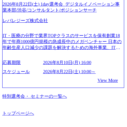
す。 (1)既存または新規大手事業会社から依頼された「経営
ジタル人材育成の支援も盛んに行う 採用資料 (https://www.ac
2026年8月22日(土) 1day選考会_デジタルイノベーション事
ィスカッションペ ーパーの作成などを担当。 ● 裁量権 弊社
戦略」等のコンサルティング支援を行います。クライアン
centure.com/content/dam/accenture/final/accenture-com/document-
業本部/渋谷/コンサルタント/ポジションサーチ
は2019年11月に設立され、成長期といわれるフェーズにあ
トは各業界上位5社をターゲットとし、特にCXOクラスから
2/Accenture-Recruiting-Brochure.pdf#zoom=50) 女性の活躍につ
ります。 事業・組織を拡大していく時期のため、メンバー
「新規事業戦略」「既存事業のトランスフォーメーショ
レバレジーズ株式会社
いて (https://www.accenture.com/content/dam/accenture/final/caree
や組織がスケールしていく過程を体感できます。 また、希
ン」の依頼を多数いただいています。 (2)「SIerやPMO支援
rs/corporate/document/women-brochure.pdf#zoom=50) 社員発信
望者はパートナー以外でも大手役員の方へのセールスにも
を積極的に獲得しない」、弊社がプライムである「戦略」
のキャリアブログ (https://www.accenture.com/jp-ja/blogs/japan-
参加できる環境です。 自ら案件を取り、プロジェクト体制
IT・医療の分野で業界TOPクラスのサービスを保有創業18
案件をメインとしたコンサルティングを行います ＜プロジ
careers-blog) 江川社長が語る「105点経営」 (https://business.ni
を作っていくことも可能です。 ● 事業会社機能にも携われ
年で年商1000億円規模の急成長中のメガベンチャー 日本の
ェクト一部抜粋＞ ・海外事業(新規・既存)事業のビジネス
kkei.com/atcl/gen/19/00604/021600008/) 規模拡大で成功する理
る 弊社にはコンサルティング事業以外にもSaaSプロダク
年齢生産人口減少の課題を解決するための海外事業、IT事
モデル検討支援 ・金融領域におけるAIを活用した事業戦略
由【コンサル業界俯瞰マップ】 (https://diamond.jp/articles/-/34
ト・メディア・地方創生事業があるため、上記事業に携わ
業、医療・介護事業、若手キャリア、新規事業といった40
検討支援 ・新規ICT事業戦略策定支援 ・スマートシティ領
6218) 大手広告代理店出身者などマーケティングのトップ人
ることも可能です。コンサルタントとしての経験を活かし
以上の事業を展開する オールインハウスの組織体制をとっ
域における地域活性アプリ企画支援及び実行支援 ・ロボテ
材が集結するワケ (https://markezine.jp/article/detail/45446) エン
応募期限
2026年8月10日(月) 16:00
ながら自らプロダクト開発や自社の業務改善ができます。
ており社内で新しい事業開発などの人員調達できる 独立資
ィクスソリューションを活用した事業戦略策定及び営業支
ジニアからコンサルタントへ。会社に入って、何が変わっ
(希望者のみとなります) ● BIG4・アクセンチュアをはじめ
本経営をとっており、事業創造の自由度が高い https://storag
スケジュール
2026年8月22日(土) 10:00～
援 ※その他新規事業や既存デジタルトランスフォーメーシ
た？ (https://www.businessinsider.jp/post-288838) プラダ：ラグ
e.googleapis.com/our-vision-production.appspot.com/public/image
とした大手外資系コンサルファーム出身者が多く集まって
ョンの案件が多数 ● マネージャー プロジェクトの管理者と
ジュアリー製品のパーソナライゼーション (https://www.acce
View More
s/20240925162633_7242d0de-3e54-4f03-b076-00318d5c0dff_120
います ● 平均年齢は35歳で、幅広い年齢の方が活躍してい
して、プロジェクト・メンバーの管理・運営を担う。プロ
nture.com/jp-ja/case-studies/song/prada-luxury-product-customizati
0x644.webp レバレジーズ株式会社 会社説明資料 (https://spea
ます ● インダストリー・ソリューションで区切られていな
ジェクト設計から管理・推進、クライアントとのコミュニ
on) 大正製薬：ITカーブアウト支援 (https://www.accenture.co
kerdeck.com/leverages/leverages-hui-she-shao-jie-zi-liao-zhong-tu-
い組織です(ワンプール制) ● 海外事業拠点をシンガポールに
特別選考会・ セミナーの一覧へ
ケーション、成果物の品質管理、メンバーの育成などを担
m/jp-ja/case-studies/consulting/taisho-pharmaceutical)（ストラテ
cai-yong-xiang-ke) 「働く人」「事業・サービス」「カルチャ
設立し、グローバル案件に対応するコンサルティング体制
当。 ● シニアマネージャー 主要なプロジェクトの責任者と
ジー & コンサルティング） ソフトバンク：初のオンライン
ー」など、レバレジーズのリアルを取り上げています！ (htt
を構築しています 東京都中央区八重洲2-2-1 東京ミッドタウ
して、マネージャーの管理、及びプロジェクト推進を担
開催「SoftBank World 2020」でマーケ＆営業のDX実現 (http
ps://melev.leverages.jp/) レバレジーズグローバル、大分県より
ン八重洲 八重洲セントラルタワー8階 受動喫煙対策 : 執務室
トップページへ
う。プロジェクト全体の品質管理や、会社経営の観点から
s://www.accenture.com/jp-ja/case-studies/communications-media/so
「外国人留学生等受入環境整備事業委託業務」を受託 (http
内禁煙、ビル内喫煙室あり WEB ・書類選考を通過された方
ftbank)（通信） 経済産業省：事業者の申請手続きを電子化
提案活動、社内トレーニングを実施。 ● アソシエイトパー
s://prtimes.jp/main/html/rd/p/000000612.000010591.html) レバレ
・すでに応募いただいている方で、書類選考を通過し面
する「保安ネット」を構築。省庁DXの先進事例を実現 (http
トナー 主要クライアントの責任者として、大規模/高難易度