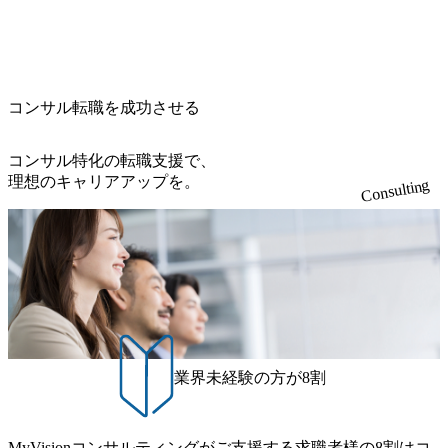
ジーズ、モチベーション管理システム「NALYSYS」リリー
接・面談未実施の方 ● テクノロジーコンサルタント ・4年
s://www.accenture.com/jp-ja/case-studies/public-service/meti-indust
プロジェクトの統括管理・推進を担う。会社経営の観点か
ス (https://prtimes.jp/main/html/rd/p/000000622.000010591.html) Y
生大学卒業に限る ・大手総合コンサルティングファームのI
ry-safety-network)（公共サービス） カルビー：SAP HANAの
ら新規クライアント開拓や社内全体のトレーニング、ナレ
ouTube（【公式】レバレジーズCh） (https://www.youtube.co
Tコンサル部門におけるコンサルティング経験5年以上 ● 戦
導入で基幹システムを刷新 (https://www.accenture.com/jp-ja/ca
ッジマネジメントを実施。 ● パートナー 複数の主要クライ
m/@leveragesCh) レバレジーズで活躍するメンバー紹介！〜
略コンサルタント ・4年生大学卒業に限る ・以下のいずれ
se-studies/consumer-goods-services/calbee)（消費財・サービ
アントの統括責任者を担う。主に業界/テーマの有識者とし
管理職種編 〜 (https://www.youtube.com/watch?v=RETwZKac2
かの実務経験を有する方 - MBB及び戦略ファームでのコ
ス） 世界49カ国に約73万人以上（2024年5月時点）の社員を
てプロジェクト全体の品質担保やマネジメント全般を担
コンサル転職を成功させる
UI) レバレジーズで活躍するメンバー紹介！〜 営業職種編
ンサルティング経験2年以上 - BIG4のStrategy部門におけ
擁し、世界120以上の国の企業を顧客に売上641億ドルを誇
当。会社経営の観点から、統括管理を実施。 ● 執行役員 コ
〜 (https://www.youtube.com/watch?v=XJ7Eam0onXA) 創業以
るコンサルティング経験2年以上 ● 求める人物像 ・高いコ
る 日本では2.3万人以上の従業員を擁しており(会計系BIG4
ンサルタントの総括責任者として、プロジェクトに関わ
来黒字を維持し、急成長中でありながら安定した事業を展
コンサル特化の転職支援で、
ミュニケーション能力をお持ちの方 ・最新のトレンド・テ
を上回る規模感)、営業利益率も約15％と驚異的な数字とな
り、クライアントとのリレーションを発展・拡大させるこ
開し、高い安定性を持つ企業へと成長している 10年後に1兆
理想のキャリアアップを。
ーマや事例にキャッチアップし、バイタリティーを持って
っている、売上・従業員数共にこの8年間で4倍近くの成長
Consulting
とをミッションとする。自社へ提言の質を常に高く担保す
円を目指す日本にもなかなかないメガベンチャー。創業か
チャレンジできる方 ・自らコンサル業界やクライアント動
を遂げていることから、今後も高い成長が見込まれる 多く
る責任を担う。 ● 裁量権 弊社は2019年11月に設立され、成
ら黒字経営。年間130%成長 https://storage.googleapis.com/our-
向を把握し、クライアントや自社への提案などに積極的に
の技術者を抱えており、アビームコンサルティングに続い
長期といわれるフェーズにあります。 事業・組織を拡大し
vision-production.appspot.com/public/images/20251030164405_5c
関わることができる方 ・スケジューリング(優先順位付け含
て日本国内2番目にSAP認定コンサルタント制度の有資格者
ていく時期のため、メンバーや組織がスケールしていく過
527843-d227-4df8-b86c-5587f843fdf6_1200x471.webp https://stor
む)など、ビジネスベーシックスキルが習得できている方
数が多く、特にIT領域に強みを持つ グローバルのポジショ
age.googleapis.com/our-vision-production.appspot.com/public/imag
程を体感できます。 また、希望者はパートナー以外でも大
ンに自由に応募できる社内の転職ツール「キャリアズ・マ
es/20251030164946_dc0888f6-0539-4887-84d7-34c8d8544226_1
手役員の方へのセールスにも参加できる環境です。 自ら案
200x666.webp 年間100億円規模の投資の元、10以上もの新規
ーケットプレイス」が存在し、本ツールを活用で上司の引
件を取り、プロジェクト体制を作っていくことも可能で
事業を立ち上げているため様々な業界を経験することが可
き留めを受けずに移動が可能である（異動者は年間約1,000
す。 ● 事業会社機能にも携われる 弊社にはコンサルティン
能 社内転職が活発であり、多様なスキルを1社で身に着ける
名） 残業時間や有休取得率など約10項目を数値化すること
グ事業以外にもSaaSプロダクト・メディア・地方創生事業
ことが可能 事業開発・運用を内包かする「オールインハウ
で、実行前後で離職率を半減させることに成功した 18時以
業界未経験の方が8割
があるため、上記事業に携わることも可能です。コンサル
ス」型の組織体。社内スカウトや社内公募制度を用いて主
降の会議を原則禁止としているほか、在宅勤務制度の全社
タントとしての経験を活かしながら自らプロダクト開発や
体的かつ柔軟なキャリア形成が可能。 https://storage.googleap
展開、ハラスメント抑止に向けた研修の拡充、社外窓口設
自社の業務改善ができます。(希望者のみとなります) ● BIG
is.com/our-vision-production.appspot.com/public/images/20251030
置など徹底的な仕組み化を推進する 育休取得率は男性6
4・アクセンチュアをはじめとした大手外資系コンサルファ
MyVisionコンサルティングがご支援する求職者様の8割はコ