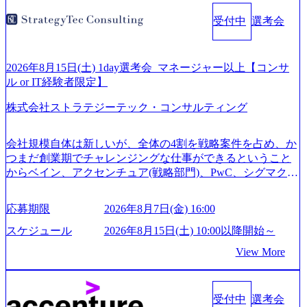
ール制を敷く、柔軟な組織 2026年8月15日(土) 10:00以降開
受付中
選考会
始～ 2026年8月7日(金) 16:00 ※枠が限られておりますので、
ご応募いただいてもご対応できない可能性がございます ※
弊社がコンサルタント未経験 or IT未経験と判断させていた
だいたご応募者様については、1dayではなく通常選考での
2026年8月15日(土) 1day選考会_マネージャー以上【コンサ
ご案内とさせていただきます ● 面接(1次・最終を一度の面
ル or IT経験者限定】
接で実施) ※面接終了しましたら、後日弊社担当者より結果
株式会社ストラテジーテック・コンサルティング
についてご連絡させていただきます。 ● 一日で最終面接ま
で完了する選考会となります 内定の判断がつかなかった場
合、後日面接や面談のお時間をいただく場合がございます
会社規模自体は新しいが、全体の4割を戦略案件を占め、か
● 面接、条件面談それぞれ最大1時間を想定しております ・
つまだ創業期でチャレンジングな仕事ができるということ
実施前日までに日程およびURLを共有させていただきます
からベイン、アクセンチュア(戦略部門)、PwC、シグマクシ
・面接および条件面談ともに、どの時間開始となってもご
ス、IBM、リッジラインズなど大手ファームからも優秀層
対応いただけるよう、候補者様のご予定をご都合いただけ
が続々ジョインするピュアな戦略を伸ばす新興ファーム。
応募期限
2026年8月7日(金) 16:00
ますと幸いです ※1day選考会のご参加希望の方は、事前に
事業会社機能へ携われる可能性※SaaSプロダクト、地方創
GAB試験を受検いただきます(受験期限は1day選考会実施日
生、メディアなど リモート比率99%、福岡や北海道在中者
スケジュール
2026年8月15日(土) 10:00以降開始～
の3日前まで)。 ※ただし、30代以上のコンサルファーム経
もいて働きやすい環境※コンサルクラスから 製造業、金融
View More
験3年以上の方はGAB受検免除、書類選考のみ。 書類選考
業、通信業界に強みがあり、ヘルスケアな業界は広げてい
通過後に、GAB試験に合格している方へ1day選考会当日の
く予定 インセンティブ支給という他社にはない制度 ワンプ
ご案内をさせていただきます。 急速なグローバル化により
ール制を敷く、柔軟な組織 2026年8月15日(土) 10:00以降開
既存事業では成長戦略を描く事が困難になった大手企業を
受付中
選考会
始～ 2026年8月7日(金) 16:00 ※枠が限られておりますので、