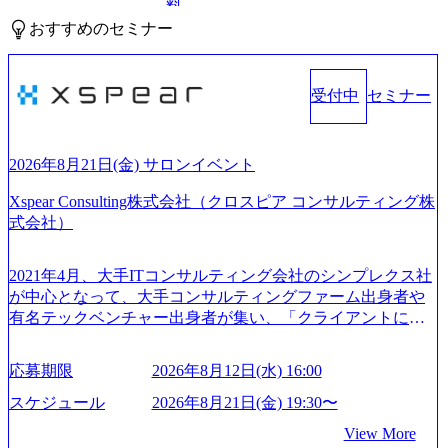
料
おすすめのセミナー
受付中
セミナー
2026年8月21日(金) サロンイベント
Xspear Consulting株式会社（クロスピア コンサルティング株
式会社）
2021年4月、大手ITコンサルティング会社のシンプレクス社
が中心となって、大手コンサルティングファーム出身者や
有名テックベンチャー出身者が集い、「クライアントにと
って真のデジタルトランスフォーメーションを創造した
い」という想いの下で立ち上げた新鋭ファーム テクノロジ
応募期限
2026年8月12日(水) 16:00
ーがビジネスの成功に大きな影響力を持つDX時代におい
て、20年以上にわたってFintech業界を中心に最先端テクノ
スケジュール
2026年8月21日(金) 19:30〜
ロジーを提供してきたシンプレクスのノウハウを活かしつ
View More
つ、あらゆる業種・業界のクライアントの企業価値の最大