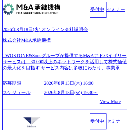
ンプレクス社は、FinTech領域に強みを持つITコンサルティ
中 https://storage.googleapis.com/our-vision-production.appspot.co
ング会社で、NRI、NTTDATAと同じく世界のFinTech Ranki
受付中
セミナー
m/public/images/20260224131045_0fee4978-bb25-43a7-a367-542
ngsTop 100企業にも選出されている。ITコンサルティング、
6b95cd599_1200x543.webp https://storage.googleapis.com/our-visi
開発、運用保守と言った全工程を行う「一気通貫体制」が
on-production.appspot.com/public/images/20260224131052_2abe7
特長 ビジネスへの深い理解を持つコンサルタントが集うXs
cb8-329e-4a45-a8f5-73d9728b2cd7_1200x486.webp https://storag
2026年8月18日(火) オンライン会社説明会
e.googleapis.com/our-vision-production.appspot.com/public/image
pearと、最先端テクノロジーに深い知見を持つシンプレクス
s/20260224131100_d8b3379f-6e64-4566-aea4-924f21977d35_120
社またはグループ会社との協力体制を築いている Xspear社
株式会社M&A承継機構
0x460.webp https://storage.googleapis.com/our-vision-production.a
はあくまでもコンサルティングファームであり、システム
ppspot.com/public/images/20260224131116_05d25aab-49d6-4429-
開発を担当することはない https://storage.googleapis.com/our-vi
810e-138e27965ee8_1200x386.webp グローバル人財育成を目
TWOSTONE&Sonsグループが提供するM&Aアドバイザリー
sion-production.appspot.com/public/images/20240925204111_caa9
的とした「語学研修」、効果的なプレゼンのポイントを掴
サービスは、30,000以上のネットワークを活用して株式価値
4e4b-6aae-45a6-a0ce-b98154c816a2_1153x543.webp メンバー情
み実践に強くなるための「プレゼン研修」、自社キャリア
の最大化を目指す サービス内容は多岐にわたり、事業承継
報 (https://www.xspear.co.jp/member/)一部抜粋 - 伊勢山 昇吾氏:
アドバイザーによる自身のキャリア構築をめざす「キャリ
コンサルティングやM&Aアドバイザリー、財務アドバイザ
ベイカレントにてIT戦略立案から実装支援を軸に、様々な
ア開発研修」などがある 生産現場を含む全部門でフレック
リーなどが含まれており、幅広いニーズに対応 譲渡企業に
業界で新規事業戦略、成長戦略、PMI推進、業務改革等の幅
スタイム制度を実施しており、月単位の決められた労働時
応募期限
2026年8月13日(木) 16:00
対しては完全成功報酬制を採用し、M&A以外の選択肢も尊
広いプロジェクトに従事 - 鈴木健仁氏：新卒でベイカレン
間の範囲内で、出社・退社の時刻を社員の自己裁量に委
重する姿勢を持ち、将来の株価成長を取り込むスキームの
トに入社し最年少ディレクターを経てXspearに参画 - 梶田
スケジュール
2026年8月18日(火) 19:30～
ね、ワークライフバランスを図りながら効率的に働くこと
構築や事業承継支援も行う TWOSTONE&SonsグループはM
威人氏：BCG出身。金融業界における戦略策定、DX戦略立
ができる 【休日】 土日祝休みの完全週休2日制 2025年度の
View More
&A業界のリーディングカンパニーであり、領域にこだわら
案、人事組織テーマに強みを持ち、メディア・エンタメ業
年間休日は125日（GW8日、夏季9日、年末年始9日） 有給
ず幅広い案件に携わりながら自己成長とキャリアの挑戦が
界においてはDX戦略立案、NFT等の新規事業立案を得意と
休暇は年間24日（4月1日入社の場合）で、入社日に付与さ
可能 M&Aセンター出身者3名がメインメンバーであり、経
する。 - 藏満 一馬氏：アクセンチュア出身。金融業界を中
れます。 年次有給休暇の残日数は、翌年度に繰り越すこと
受付中
セミナー
験豊富なアドバイザーと共に働くことで、M&Aや財務アド
心に、DX戦略策定、新規事業立案、組織変革、規制対応等
ができます。 慶弔休暇は、事由により取得可能日数は異な
バイザリーなどの専門知識を獲得し、キャリアを発展させ
の幅広いプロジェクトを主導する。 - 天野 善仁氏：19卒Pw