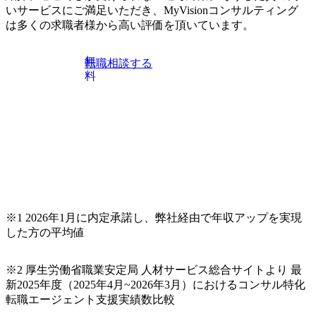
伝えいたします。コンサルティング業界への転職を迷われ
いサービスにご満足いただき、MyVisionコンサルティング
ている方や情報収集を行いたい方のご参加も歓迎です。更
は多くの求職者様から高い評価を頂いています。
に、当日は現場コンサルタントとの座談会も開催します。
上位職のコンサルタントだけでなく、メンバークラスのコ
無
転職相談する
ンサルタントも登壇しますので、当社へ気になることや転
料
職後のご不安な事はその場でご質問いただけますので、ぜ
ひお聞きください！ ※過去の質問例)会社の強みや中長期の
方向性、コンサルタントとSEの違い、他コンサルファーム
との違い、今後のキャリアパス など。 会社説明＋座談会(1
9:00～20:00) ・書類免除でのご対応もしておりますので担当
リクルーターまでご相談下さい。 ・ご希望の方は、会社説
明会兼現場座談会実施後、カジュアル面談もしくは1次選考
の対応もさせて頂きますので担当リクルーターまでご相談
下さい。なお、当日はコンテンツに変更があること、ご了
承ください。 【服装・持ち物】 ・特になし カジュアルな服
※1 2026年1月に内定承諾し、弊社経由で年収アップを実現
装でご参加ください。 【募集ポジション】 ITコンサルタン
した方の平均値
ト(役職問わず) 【案件内容(一例)】 ・IT戦略立案/IT中長期
ロードマップ策定 ・全社クラウド基盤グランドデザイン策
※2 厚生労働省職業安定局 人材サービス総合サイトより 最
定 ・全社デジタルトランスフォーメーション企画構想 ・業
新2025年度（2025年4月~2026年3月）におけるコンサル特化
務/組織/システムの現状分析/RPA選定/導入/実装 ・プライベ
転職エージェント支援実績数比較
ート/パブリッククラウド導入 ・AI活用による業務効率化/