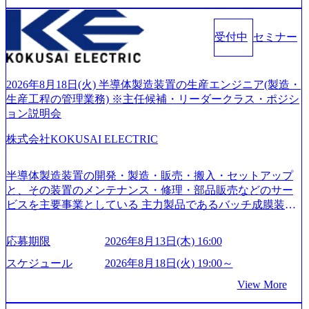
化を支援するために、戦略策定、組織改革、人材育成、業
務改善、実行支援などのコンサルティングサービスを一気
受付中
セミナー
通貫で提供するのが特徴（いわゆる総合コンサルティング
ファーム） 社名の由来は”DXエリアにSpir（槍）を指して
切り開く””simplexないでは金融以外の領域にX（クロス）し
ていく”という位置づけ 一昔前は金融が強い企業として認知
2026年8月18日(火) 半導体製造装置の生産エンジニア(製造・
されていたが、現在金融の売上割合は全体の3割。現在はTo
生産工程の管理業務) ※主任候補・リーダークラス・ポジシ
C事業を始め、パブリック、製造業、通信、エンタメ、教
ョン説明会
育、保健など幅広く強みのあるファーム。 ワンプール制で
株式会社KOKUSAI ELECTRIC
はあるが、社員の興味のある分野やスキルを活用したいな
どの希望は考慮してのアサイン。 そのため、専門性を身に
着けたい方でも幅広に経験を積みたい方でも、キャリア形
半導体製造装置の開発・製造・販売・搬入・セットアップ
成が柔軟に可能な環境である。 https://storage.googleapis.com/
と、その装置のメンテナンス・修理・部品販売などのサー
our-vision-production.appspot.com/public/images/20240925204135
ビスを主要事業としている 主力製品であるバッチ成膜装置
_93b1bff3-f71c-4bc9-8bd9-72a8a4826007_1200x554.webp https://
は、世界中の半導体デバイスメーカーから高く評価され、
storage.googleapis.com/our-vision-production.appspot.com/public/i
世界トップクラスのシェアを有している 技術と対話を通じ
mages/20250502152751_46c65543-87ef-4e86-a85a-8649e1c532f9
応募期限
2026年8月13日(木) 16:00
て未来を創造し、社会課題の解決に貢献することを目指し
_956x512.webp https://storage.googleapis.com/our-vision-producti
on.appspot.com/public/images/20250502152804_ba6aaa1a-9ffc-4f
ている Mission:私たちの技術/私たちの対話 Vision:夢を未来
スケジュール
2026年8月18日(火) 19:00～
2a-9b40-06fff8ee19af_961x517.webp https://storage.googleapis.co
につなぐベストパートナー Value:私たちの技術/私たちの対
View More
m/our-vision-production.appspot.com/public/images/202505021528
話 IoT社会の浸透、AIの加速等により半導体需要は世界中で
31_721b100c-62c9-4258-aa0e-97182898115f_960x510.webp シ
急伸長しており、それに伴い半導体製造装置の需要も伸長