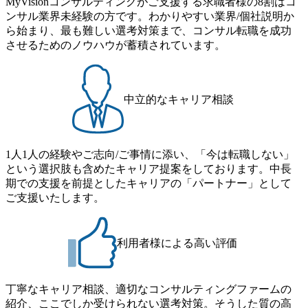
MyVisionコンサルティングがご支援する求職者様の8割はコ
できる 豊富な経験を持つコンサル経験者の場合は、自らチ
番組があり、新卒紹介、会社の七不思議紹介等、規模が大
ンサル業界未経験の方です。わかりやすい業界/個社説明か
ームを立ち上げることが可能 裁量をもった営業活動、デリ
きくなっていく中で社員同士のつながりを広げる取り組み
ら始まり、最も難しい選考対策まで、コンサル転職を成功
バリー活動ができる(スタートアップとの協業、新規ソリュ
もしている 今後の成長戦略として海外展開を見据えてい
させるためのノウハウが蓄積されています。
ーションの開発 など) シンプレクスの顧客基盤、エンジニ
る。足元のグローバル案件割合は10%程度だが、英語が得
アケイパビリティを活かた確度の高い事業立ち上げが経験
意でグローバル案件に興味がある方はアサインされるチャ
できる 2026年8月21日(金) 19:30〜21:30 (19:20開場) 2026年8
ンスも大きい。 代表インタビュー https://note.com/dirbato/n/n0
月12日(水) 16:00 ※参加状況によっては抽選とさせていただ
a040c36b128 Forbes JAPAN BrandVoice Studio 「使命はテクノ
中立的なキャリア相談
く可能性がございます。 このたび、ファーム経験者の方を
ロジーで企業の可能性を引き出すこと。日本に求められるI
対象にした懇親会形式の採用イベント「サロンイベント」
Tコンサルタントという伴走者」 https://forbesjapan.com/article
を開催いたします。 カジュアルな場で現場社員と直接交流
s/detail/67452 Forbes JAPAN BrandVoice Studio 「コンサル業
できる機会ですので、ぜひご参加ください。 当日はXspear
界におけるIT人材価値再興。Dirbatoの最前線パートナーが
1人1人の経験やご志向/ご事情に添い、「今は転職しない」
Consulting代表取締役の早田とMDやその他現場社員が複数
切り開くテクノロジーの変革」 https://forbesjapan.com/articles/
という選択肢も含めたキャリア提案をしております。中長
preview/68657?preview=TAI1oir8Coe5Df3zuZhtd24YfH72/Zzdm
名参加する予定です！ ●費用 : 無料 虎ノ門ヒルズ付近 ※詳
期での支援を前提としたキャリアの「パートナー」として
BTIEMOnWUWREjOFLO1IL1KPEi4dgCbb Forbes JAPAN Bra
細な場所については参加者の方へ個別でご連絡いたしま
ご支援いたします。
ndVoice Studio 「求めるのは、競争と連帯 。IT特化の急成長
す。 コンサルファームにてマネージャー以上の職務を担当
ファーム・Dirbatoの社員支援」 https://forbesjapan.com/articles/
している方
detail/69848 MyViision企業インタビュー① https://my-vision.co.
利用者様による高い評価
jp/consulting-firm/dirbato/interview01 MyViision企業インタビュ
ー② https://my-vision.co.jp/consulting-firm/dirbato/interview02 20
26年8月18日(火) 19:00開始～最長20:00終了 2026年8月13日
(木) 16:00 当日はDirbatoの現役トップコンサルタントが業界
丁寧なキャリア相談、適切なコンサルティングファームの
動向を踏まえ、コンサルティング市場の最新トレンドをお
紹介、ここでしか受けられない選考対策。そうした質の高