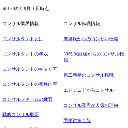
業務再構築 ・IoTを活用したデジタルワークスタイル変革案
企画 ・Disruptive Technologyを活用した新規事業の立案/推
※3 2025年9月16日時点
進 など 【中途入社社員の入社の決め手(一例)】 ・創業
フェーズに参画し、コアメンバーとして会社を一緒に創り
コンサル業界情報
コンサル転職情報
上げていきたい ・サービスやソリューションに捉われず、
顧客が真に求めるサービスを提供したい ・様々な業種業界
でのプロジェクトに参画し、自身のスキルアップを図りた
コンサルタントとは
未経験からのコンサル転職
い ・エンジニア経験を活かして要件定義や提案、企画とい
った上流工程にチャレンジしたい ・コンサルのみならず新
コンサルタントの年収
30代 未経験からのコンサル転
規事業開発にも興味があり、ゆくゆくはチャレンジしてみ
職
たい オンライン(Teams)
コンサルタントのキャリア
第二新卒のコンサル転職
コンサルタントの業務内容
エンジニアからコンサル
コンサルファームの種類
コンサル業界が人気の理由
戦略コンサル概要
面接対策全般