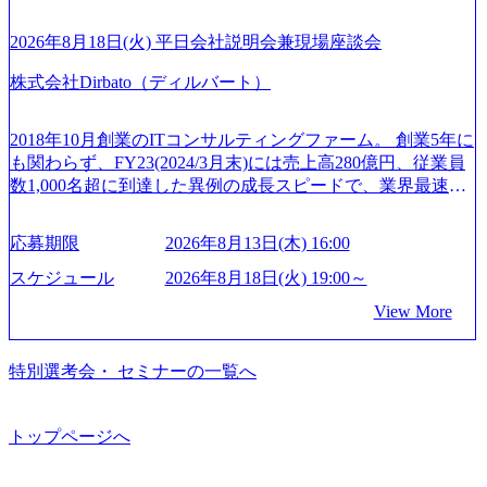
りますが、3～7日の連続休暇を取得できます。 リフレッシ
る機会が提供される 主担当成約で10件以上ある人は課長職
C出身。Xspear最年少シニアマネージャー 社員インタビュー
ュ休暇は、規程で定める勤続年数ごとに、連続5日のリフレ
となり、平均3000万～4000万の年収となる 内訳としては個
ページ (https://www.xspear.co.jp/career/interviews/) 戦略だけの
2026年8月18日(火) 平日会社説明会兼現場座談会
ッシュ休暇を取得できます。 【育児や子の看護、介護など
人インセンティブ＋チームインセンティブ 課長は部下を育
コンサルは終わり──コンサル業界の風雲児に聞く。“これ
の制度】 育児休暇： 対象：小学校1年修了時の3月31日まで
株式会社Dirbato（ディルバート）
成活躍させるためのナレッジシェアおよび丁寧なOJTを欠か
から”のコンサルの在り方 (https://www.businessinsider.jp/articl
の子を育てるすべての従業員※期間：通算3年間 短時間勤
さずにチームとして動く組織風土がある 2026年8月18日(火)
e/20250205-simplex-xspear/) Xspear Consultingがえるぼし認定
務： 対象：小学校卒業までの子を育てるすべての従業員 1
19:30～ 所要時間 : 約1時間 2026年8月13日(木) 16:00 ＼応募
を取得 (https://www.agara.co.jp/article/382811) シンプレクスと
2018年10月創業のITコンサルティングファーム。 創業5年に
日2時間15分まで、始業・終業時刻の繰り上げ・繰り下げが
意思不問・業界未経験歓迎！／ M&A承継機構のビジョンや
Xspear Consultingが、東京都港区の行政手続き100%デジタル
も関わらず、FY23(2024/3月末)には売上高280億円、従業員
可能 子の看護休暇： 子1人につき5日まで取得でき、1時間
業務内容、実際の働き方について詳しくお伝えするオンラ
化を支援 (https://www.afpbb.com/articles/-/3520247) 【未経験
数1,000名超に到達した異例の成長スピードで、業界最速と
単位で取得することも可能 家族看護休暇： 5日まで取得で
イン説明会を開催いたします。 M&A業界に興味があり、ま
者】 ・年収UPでのオファー ・ワンプールで様々なインダ
なる10期1,000億円に対して、現状では計画値を上回る事業
き、1時間単位で取得することも可能 【独身寮、住宅手当制
ずはどんな仕事か知りたい 転職を考えたばかりで、幅広く
ストリーやソリューションを裁量をもって経験できる ・上
成⻑を遂げている。 現在コンサルティングファームでは外
度など】 独身寮：富山事業所の近くに、白風寮と青風寮の2
応募期限
2026年8月13日(木) 16:00
業界の情報を集めたい 働くイメージを具体的に知りたい M
流工程、先端技術を学べる環境 【コンサルファーム経験
資も含めて売上高TOP10にランクインしている。 主力事業
つの寮があり、以下の入居基準を満たす方が入居可能で
&A業界にご興味がある方、転職を少しでもお考えの方はも
者】 ・専門領域に軸足を置きながら、他領域にもチャレン
はITコンサルティング。幅広い業界の大企業を中心に、IT
スケジュール
2026年8月18日(火) 19:00～
す。 ＜入居基準＞ ・満33歳までの独身者 ・自宅から勤務地
ちろん、情報収集をしたい方でも歓迎です。お気軽にご参
ジできる環境 ・タイトルアップでのオファー ・現職ファー
戦略策定等の上流工程から実装・運用定着まで一気通貫で
までの通勤総時間が2時間を超えること 住宅手当： 本社の
View More
加ください。 当日は、質疑応答のお時間もご用意しており
ムより高いオファー年収 ・実力主義でプロモーションでき
支援している。 他方、インキュベーション事業を手掛けて
近くには独身寮や社宅等が無いため、条件を満たす方には
ます。 是非、説明会にてお話できることを楽しみにしてお
る（ダブルスキップもあり） ・週に1度のアサインｍｔｇで
いるのも同社の特徴であり、 自社で新規事業開発も手掛け
住宅手当を支給します。 また、独身寮は男性のみの入居と
ります。 説明会後にアンケート回答をお願いいたします。
こまめに社員のキャリアについて検討してもらえる。結
つつ、複数社への出資～ハンズオン支援も行っている。 (参
特別選考会・ セミナーの一覧へ
なるため、入居基準を満たす女性には住宅手当を支給しま
オンライン(Google meets)
果、なりたいキャリアを反映できるｐｊにアサインしても
考) https://www.dirbato.co.jp/service/incubation.html (https://www.
す。 住宅手当は、一般賃貸物件を従業員が契約し、規程で
らえる ・シンプレクスというテクノロジーに強い部隊がい
dirbato.co.jp/service/incubation.html) 大手総合系コンサルティ
定める金額を会社が支払います。 その他： 採用時や転勤等
るため、エンジニアの視点からも協業しクライアントへ価
ングファームや、Slerなどから優秀層が多数ジョイン。 http
トップページへ
による引っ越し費用は、会社が負担します。 2026年8月18日
値提供できる ・デリバリー中心の案件もあればセールス中
s://storage.googleapis.com/our-vision-production.appspot.com/publi
(火) 19:00～20:00 2026年8月13日(木) 16:00 応募をご検討され
心の案件もあり、個々の裁量や得意領域に合わせた売り上
c/images/20240925205344_42693807-c7d5-418f-965b-3a03a5dd5
ている方を対象に、会社説明会を実施予定です。 ● 求人名