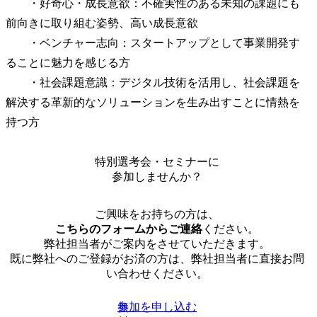
　　・好奇心・成長意欲：不確実性のある未知の課題にも
前向きに取り組む姿勢、高い成長意欲

　　・ベンチャー志向：スタートアップとして事業開発す
ることに魅力を感じる方

　　・社会課題意識：デジタル技術を活用し、社会課題を
解決する革新的なソリューションを生み出すことに情熱を
持つ方
特別選考会・セミナーに
参加しませんか？
ご興味をお持ちの方は、
こちらのフォームからご連絡
ください。
弊社担当者がご案内をさせていただきます。
既に弊社へのご登録がお済の方は、弊社担当者に直接お問
い合わせください。
参加を申し込む
無