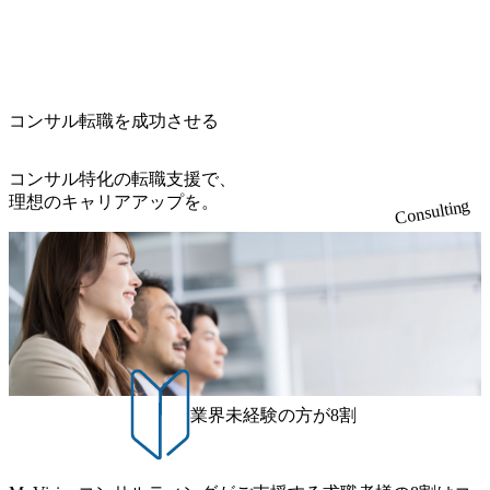
げの立て方を選べる ここ1年で社員数60名⇒100名超、売上
723_1200x559.webp 楽天グループ、SMBCグループ、NTT、
・【富山】半導体製造装置の生産エンジニア(製造・生産工
今期18億円⇒来期30億円（いずれも約170％アップ）と急成
良品計画、ファーストリテイリング等大手企業が中心顧客
程の管理業務) ※主任候補・リーダークラス ・【砺波】半
長中のファームである また、成長中ファームのため優秀な
直近では大阪万博のプロジェクトをAC、PwCとのコンペに
導体製造装置の生産エンジニア(製造・生産工程の管理業務)
上司の近くで働けるチャンスも多い(ボストン・コンサルテ
勝ち受注。 業務システム、ToC向けアプリ、セキュリティ
※主任候補・リーダークラス オンライン (Microsoft Teams)
ィング・グループ出身者等 (https://www.xspear.co.jp/member/ta
等万博に関するあらゆるIT関連業務をコンサルティングし
※顔出しは不要です。ご質問頂く際のみ、顔出ししていた
コンサル転職を成功させる
keto_kajita/)） 多様なメンバー、多様なプロジェクトによる
ている。 <u>ワンプール制</u>を取っており、業界の枠に縛
だければと存じます。
自己成長機会が多く、新たなチャレンジが可能 100名規模に
られず様々な案件にチャレンジ可能 専属の営業部隊がお
も関わらず、外資系戦略コンサルティングファームや総合
り、<u>営業活動に工数を割かれることなくデリバリーに注
コンサル特化の転職支援で、
系コンサルティングファームをはじめ、メーカー、ITベン
力可能</u> 従業員満足度を非常に重視しており、意にそぐ
理想のキャリアアップを。
Consulting
チャー、外資系金融機関など多彩な出自で構成されてお
わないプロジェクトにアサインされてしまった場合、半強
り、常に刺激を受けながらプロジェクトワークが可能 総合
制的に別のプロジェクトに異動することが可能。その結
コンサルティングファームの名の通り、全方位のクライア
果、<u>退職率も10%程度</u>(他社平均は2～30%程度) 残業
ントに対して様々なプロジェクトが存在しており、手を上
時間は<u>平均30時間程度。</u>バリューが出ていないから
げれば常に新しいテーマのチャレンジ機会を提供している
残業代をつけさせないといったことはしない DE&Iにおいて
（ワンプール制） そのため、全体の離職率10％以下、未経
は女性活用や外国人/高齢者/障碍者などさまざまなバックグ
験3年未満の離職率は0％と驚異の定着率を誇る 大手ファー
ラウンドを持つメンバーの働く環境を整えている SDGsの推
ムと同水準以上の報酬制度であり、ファーム経験者の場合
進にも積極的で、プロボノ支援等を行っている 部活動も活
は、転職時報酬アップが基本 強く「個人」の成⾧を重視す
発で、多くのクラブが立ち上がっており、さまざまな役
業界未経験の方が8割
るカルチャーであり、昇進に枠もなく、今ならReadyになれ
職・所属・組織を超えて社員間のネットワーク形成・交流
ば上がれる環境となっている 安定した経営環境の下、コン
の場となっている <u>教育・研修プログラムが非常に充実</
サルティングファームの立ち上げフェーズに関わることが
u>しており、自己成長の機会も多い DirTuneという社内限定