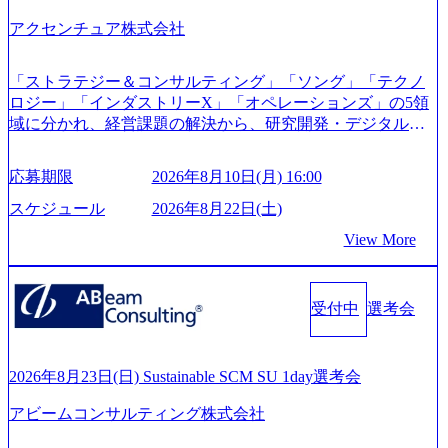
s://prtimes.jp/main/html/rd/p/000000612.000010591.html) レバレ
ジーズ、モチベーション管理システム「NALYSYS」リリー
アクセンチュア株式会社
ス (https://prtimes.jp/main/html/rd/p/000000622.000010591.html) Y
ouTube（【公式】レバレジーズCh） (https://www.youtube.co
「ストラテジー＆コンサルティング」「ソング」「テクノ
m/@leveragesCh) レバレジーズで活躍するメンバー紹介！〜
ロジー」「インダストリーX」「オペレーションズ」の5領
管理職種編 〜 (https://www.youtube.com/watch?v=RETwZKac2
域に分かれ、経営課題の解決から、研究開発・デジタル・
UI) レバレジーズで活躍するメンバー紹介！〜 営業職種編
マーケティング・ITシステムの導入など、コンサルティン
〜 (https://www.youtube.com/watch?v=XJ7Eam0onXA) 創業以
グ領域からその実行的側面であるITサービスの提供まで一
来黒字を維持し、急成長中でありながら安定した事業を展
応募期限
2026年8月10日(月) 16:00
貫して支援する総合系・IT系ファームである あらゆる産業
開し、高い安定性を持つ企業へと成長している 10年後に1兆
において非常に良質な顧客基盤を築いており、Fortune Globa
スケジュール
2026年8月22日(土)
円を目指す日本にもなかなかないメガベンチャー。創業か
l 500社の80％以上の企業をクライアントとして抱えている
ら黒字経営。年間130%成長 https://storage.googleapis.com/our-
View More
手掛けたプロジェクトは「ファーストリテイリングにおけ
vision-production.appspot.com/public/images/20251030164405_5c
るグローバル化」「資生堂グループのDX化支援」「ヴィヴ
527843-d227-4df8-b86c-5587f843fdf6_1200x471.webp https://stor
age.googleapis.com/our-vision-production.appspot.com/public/imag
ィアン・ウエストウッドの製品開発」など多岐にわたる コ
es/20251030164946_dc0888f6-0539-4887-84d7-34c8d8544226_1
受付中
選考会
ンサルティング活動のみならず、2021年にはKDDIと合弁会
200x666.webp 年間100億円規模の投資の元、10以上もの新規
社「ARISE analytics」を設立し、人工知能とデータアナリテ
事業を立ち上げているため様々な業界を経験することが可
ィクス技術で新たなイノベーションを創出する活動や、デ
能 社内転職が活発であり、多様なスキルを1社で身に着ける
ジタル人材育成の支援も盛んに行う 採用資料 (https://www.ac
2026年8月23日(日) Sustainable SCM SU 1day選考会
ことが可能 事業開発・運用を内包かする「オールインハウ
centure.com/content/dam/accenture/final/accenture-com/document-
ス」型の組織体。社内スカウトや社内公募制度を用いて主
アビームコンサルティング株式会社
2/Accenture-Recruiting-Brochure.pdf#zoom=50) 女性の活躍につ
体的かつ柔軟なキャリア形成が可能。 https://storage.googleap
いて (https://www.accenture.com/content/dam/accenture/final/caree