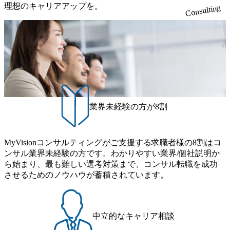
軟に取り入れながら改善サイクルを回すため、ご自身の提
ンライン 書類選考通過者
理想のキャリアアップを。
無償でコンサルティングを提供している。 2026年8月29日
Consulting
に感じ、他Big4ではなくアビームを選ぶ方も多数 アビーム
案がサービスに直接反映されやすく、高い貢献度を実感で
(土) の対面Kick-offイベントを皮切りに1か月程度のプログラ
といえばSAPをはじめとしたシステム、とイメージされる
きます。 ● 勤務地 東京都渋谷区渋谷3丁目6-7 渋谷金王タワ
ム ※初回プログラム : 8月29日(土)10:00～13:30 2026年8月12
こともあるが実態としては経営戦略策定や新規事業立案な
ー 事業所内禁煙(入居する施設に喫煙専用室あり) ・就業規
日(水) 16:00 Bain & Company Tokyoでは、「Tokyo Be Bold Pr
どのトップラインを上げるための戦略案件も多く存在 特に
則により就業時間内の喫煙を全面的に禁止 ・禁煙サポート
ogram (女性候補者向け選考支援プログラム)」を実施いたし
スポーツ&エンターテイメント領域ではBig4に先んじて注力
制度あり オンライン ● 必須要件 以下いずれかのご経験をお
ます。クライアントに斬新なソリューションを提供し、複
し、業界内で大きな存在感を誇る 社員の多様化する生活ス
持ちの方 ・システム・ソフトウェア開発経験3年以上 ・要
雑な経営課題を解決するために、チームのダイバーシティ
タイルやライフイベントに対応した働きやすい職場環境を
件定義～基本設計など上流経験2年以上 ・PMO経験2年以上
は欠かせません。是非、ユニークな視点と高い志を持つ女
実現するため、さまざまなサポート制度を導入している 多
● 歓迎要件 ・要件定義から詳細設計までのいずれかの上流
性の皆様に多数ご参画頂きたいと考え、プログラムを開催
文化理解や女性の活躍推進などの取り組み、また、フレッ
工程の経験 ・サブリーダー以上のマネジメント経験 ・お客
致します。 「未経験では難しいのではないか」、「実際女
業界未経験の方が8割
クス制度やフリーロケーション制度、フルリモート制度な
様との折衝経験、交渉経験 ・組織課題に対して主体的に業
性はどのように活躍をしているのか」、「ケース面接の経
どの多様な働き方をサポートする制度が整備されている 202
務改善に取り組まれたご経験 ・アジャイル/スクラムへの興
験がなく対策の仕方が知りたい」などのお声をたくさんい
6年8月23日(日) 9:00～18:00終了 2026年8月12日(水) 16:00 202
味関心 ● 求める人物像 ・リーダーシップが取れる方/一人称
ただいているため、今回のプログラムでは現役の面接官と
6年8月23日(日)にSustainable SCM SU 1day選考会を開催いた
MyVisionコンサルティングがご支援する求職者様の8割はコ
で主体的に動ける方 ・年齢にこだわらず、アドバイスを素
食事などのカジュアルな交流、実際のプロジェクトのケー
します。 当SUは「GlobalでのSCM構築」や「物流・調達コ
ンサル業界未経験の方です。わかりやすい業界/個社説明か
直に受け取れる方 ・推進力のある方
ススタディ、1対1の模擬面接等、複数のセッションを約1か
ストの構造改革」といった伝統的なテーマに留まらずクラ
ら始まり、最も難しい選考対策まで、コンサル転職を成功
月の期間に渡り行い、選考にご参加いただきます。コンサ
イアントがこれから取組むべき「グリーントランスフォー
させるためのノウハウが蓄積されています。
ルタント未経験の方でも、戦略コンサルタントの具体的な
メーション」、「サーキュラーエコノミー(循環経済)」とい
仕事内容からお話をさせていただきますので、戦略コンサ
った社会課題やテーマに対して、グローバル知見と最新の
ルティングにご興味をお持ちの方は、この機会にぜひご応
事例などを基に企業の構造改革と社会価値の創造の取り組
募ください。 ● 応募後のフロー ・書類選考後、対象者の方
みを行うプロフェッショナルチームです。 今回1day選考対
中立的なキャリア相談
にはWebテストを8月20日までに受験いただきます ・8月21
象となるポジションは下記となります。 ・コンサルタント