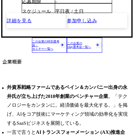
-
応募期限
スケジュール
平日夜 / 土日
詳細を見る
参加申し込み
この企業の特別選考
この企業の
会・
1day選考会一覧へ
セミナー一覧へ
企業概要
外資系戦略ファームであるベイン＆カンパニー出身の永
井氏が立ち上げた2018年創業のベンチャー企業
。「テク
ノロジーをカンタンに。経済価値を最大化する。」を掲
げ、AIをコア技術にマーケティング領域の効率化を実現
するSaaSビジネスを展開している。
一言で言うと
AIトランスフォーメーション (AX)推進企