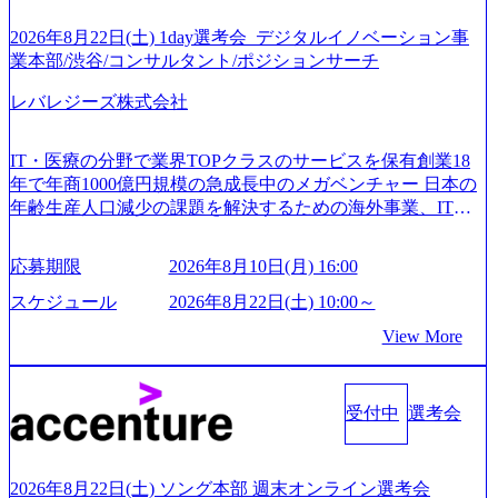
2026年8月22日(土) 1day選考会_デジタルイノベーション事
業本部/渋谷/コンサルタント/ポジションサーチ
レバレジーズ株式会社
IT・医療の分野で業界TOPクラスのサービスを保有創業18
年で年商1000億円規模の急成長中のメガベンチャー 日本の
年齢生産人口減少の課題を解決するための海外事業、IT事
業、医療・介護事業、若手キャリア、新規事業といった40
以上の事業を展開する オールインハウスの組織体制をとっ
応募期限
2026年8月10日(月) 16:00
ており社内で新しい事業開発などの人員調達できる 独立資
本経営をとっており、事業創造の自由度が高い https://storag
スケジュール
2026年8月22日(土) 10:00～
e.googleapis.com/our-vision-production.appspot.com/public/image
View More
s/20240925162633_7242d0de-3e54-4f03-b076-00318d5c0dff_120
0x644.webp レバレジーズ株式会社 会社説明資料 (https://spea
kerdeck.com/leverages/leverages-hui-she-shao-jie-zi-liao-zhong-tu-
cai-yong-xiang-ke) 「働く人」「事業・サービス」「カルチャ
受付中
選考会
ー」など、レバレジーズのリアルを取り上げています！ (htt
ps://melev.leverages.jp/) レバレジーズグローバル、大分県より
「外国人留学生等受入環境整備事業委託業務」を受託 (http
2026年8月22日(土) ソング本部 週末オンライン選考会