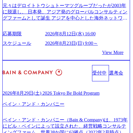
is.com/our-vision-production.appspot.com/public/images/20251030
rs/corporate/document/women-brochure.pdf#zoom=50) 社員発信
元々はデロイトトウシュトーマツグループだったが2003年
165942_70f09968-1b27-43e6-b849-1cd107c4f488_1200x698.web
のキャリアブログ (https://www.accenture.com/jp-ja/blogs/japan-
に脱退し、 日本発、アジア発のグローバルコンサルティン
p ## 働き方／WLB／待遇 内装8億円超のかっこいいオフィ
careers-blog) 江川社長が語る「105点経営」 (https://business.ni
グファームとして誕生 アジアを中心とした海外ネットワー
スがあり、 働き甲斐のあるランキング、新卒注目ランキン
kkei.com/atcl/gen/19/00604/021600008/) 規模拡大で成功する理
クを通じ、各国や地域に即したグローバル・サービスを提
グ受賞歴多数 あえての未上場であり株主からの圧力がない
由【コンサル業界俯瞰マップ】 (https://diamond.jp/articles/-/34
供している日系最大級の総合コンサルティングファーム
ため事業創造の自由度が高く、赤字事業でも投資して長期
6218) 大手広告代理店出身者などマーケティングのトップ人
応募期限
2026年8月12日(水) 16:00
『Build Beyond As One ®.』をブランドメッセージに掲げ、
的な成長を若手に任せられる環境 対面でのコミュニケーシ
材が集結するワケ (https://markezine.jp/article/detail/45446) エン
企業や組織の変革を通じて社会や産業の課題を解決し、未
ョンメリットを重視するため出社勤務。1日の労働時間平均
スケジュール
2026年8月23日(日) 9:00～
ジニアからコンサルタントへ。会社に入って、何が変わっ
来のありたい姿を実現するとともに、クライアント変革の
9.2時間、有休消化率81%(2024年度の年間データ、エンジニ
た？ (https://www.businessinsider.jp/post-288838) プラダ：ラグ
View More
確実な実現と社会的価値及び経済的価値の追求にも貢献 NE
ア組織） 2026年8月22日(土) 10:00～最長16:00 2026年8月10
ジュアリー製品のパーソナライゼーション (https://www.acce
Cとの戦略的資本提携も実現して、現在はNECのグループ会
日(月) 16:00 ※応募者が定員を上回る場合は、厳正なる審査
nture.com/jp-ja/case-studies/song/prada-luxury-product-customizati
社であり、戦略、業務改革、IT、組織・人事、アウトソー
の上参加者を決定させていただきます。ご了承ください。
on) 大正製薬：ITカーブアウト支援 (https://www.accenture.co
受付中
選考会
シングなどの専門知識と、豊富な経験を持つ約6,000名を超
● 当日の流れ 受付 → 会社説明会 → 面接(会社説明会終了
m/jp-ja/case-studies/consulting/taisho-pharmaceutical)（ストラテ
えるプロフェッショナルを有する 金融、製造、流通、エネ
後、随時ご案内) ※全てリモートにて実施します。 ※参加
ジー & コンサルティング） ソフトバンク：初のオンライン
ルギー、情報通信、公共事業など幅広い分野をクライアン
される方に個別に当日の面接案内をお送りいたします。 ※
開催「SoftBank World 2020」でマーケ＆営業のDX実現 (http
トとしている SAP領域においては日本市場No.1を誇り、全
通常の選考フローと異なり、事前に適性検査をご受検いた
2026年8月29日(土) 2026 Tokyo Be Bold Program
s://www.accenture.com/jp-ja/case-studies/communications-media/so
世界で6,400件以上、日本国内で企業最多の5,399件のSAP認
だきます。 ● 詳細 デジタルイノベーション事業部でのポジ
ftbank)（通信） 経済産業省：事業者の申請手続きを電子化
ベイン・アンド・カンパニー
定コンサルタント資格を取得している また、日本国内企業
ションサーチになります。 ご経験やスキル、そして適性や
する「保安ネット」を構築。省庁DXの先進事例を実現 (http
として最多の3,200件のSAP S/4HANA®認定コンサルタント
志向性に合わせて、以下のいずれかの役割でご活躍いただ
s://www.accenture.com/jp-ja/case-studies/public-service/meti-indust
資格も保有、さまざまな業界・業種でのプロジェクト実績
きます。 ※本求人はレバテック株式会社の雇用となりま
ry-safety-network)（公共サービス） カルビー：SAP HANAの
ベイン・アンド・カンパニー（Bain & Company)は、1973年
と蓄積されたノウハウを基に独自の方法論やテンプレート
す。 ※案件によっては客先に出向いての作業も発生しま
導入で基幹システムを刷新 (https://www.accenture.com/jp-ja/ca
にビル・ベインによって設立された、経営戦略コンサルテ
を開発し、それらを活用してお客様に最適なSAPコンサル
す。 ＜ITコンサルタント＞ Webアプリケーション、SaaS系
se-studies/consumer-goods-services/calbee)（消費財・サービ
ィングファーム。世界38か国に63拠点（2022年2月時点）、