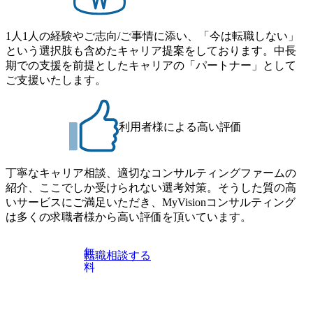
日までにプログラム参加者をご案内します ・初回プログラ
(調達改革・設備O&M)【SCS SU】 ・コンサルタント(ECM/
ム : 8月29日(土)10:00～13:30 @ベイン東京オフィス(六本木)
SCM構想・PLM/MES改革)【SSC SU】 ・コンサルタント(物
・プログラム期間中はコンサルタントとの食事会、プロジ
1人1人の経験やご志向/ご事情に添い、「今は転職しない」
流改革/需給プロセス改革)【SSC SU】 ・SCM/ECMデータ・
ェクトのご紹介、ケースワークショップなどを実施します
という選択肢も含めたキャリア提案をしております。中長
プロセス分析・AI活用_Sustainable SCM Strategy Unit(Strategy
・10月17日(土)開催の選考会にて採用面接を実施する予定で
期での支援を前提としたキャリアの「パートナー」として
Consultant職)≪東京・大阪≫ ・コンサルタント(SCS SUオー
す ※ご都合が合わない方は別途調整いたします 初回プロ
ご支援いたします。
プンポジション)【SCS SU】 ※当日は全体での会社説明な
グラム : ベイン東京オフィス(六本木) ※イベントによりオン
どはなく、個別選考のみの実施を予定しています ※1名あた
ラインまたはオフラインの実施 ※東京オフィスのみのご応
りの拘束時間は1時間～最大2時間半程度を想定しています
募となります。他オフィス希望を含めたご応募はお受けい
※1次面接と最終面接の間をなるべく空けないよう調整して
利用者様による高い評価
たしかねますのでご了承ください ● フルタイムでの職務経
おりますが、調整が叶わないケースもございます オンライ
歴を2年以上お持ちの方で、東京オフィスのコンサルタント
ン 書類選考通過者
ポジションに応募意思がある方 ● 英語・日本語ともにビジ
丁寧なキャリア相談、適切なコンサルティングファームの
ネスレベルの方 ※日本語が母国語でない方は日本語能力
紹介、ここでしか受けられない選考対策。そうした質の高
試験N1またはそれ相当の上級レベルの日本語力(会話・読解
いサービスにご満足いただき、MyVisionコンサルティング
力)
は多くの求職者様から高い評価を頂いています。
無
転職相談する
料