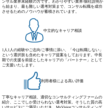
ンサル業界未経験の方です。わかりやすい業界/個社説明か
ームを立ち上げることが可能 裁量をもった営業活動、デリ
きくなっていく中で社員同士のつながりを広げる取り組み
ら始まり、最も難しい選考対策まで、コンサル転職を成功
バリー活動ができる(スタートアップとの協業、新規ソリュ
もしている 今後の成長戦略として海外展開を見据えてい
させるためのノウハウが蓄積されています。
ーションの開発 など) シンプレクスの顧客基盤、エンジニ
る。足元のグローバル案件割合は10%程度だが、英語が得
アケイパビリティを活かた確度の高い事業立ち上げが経験
意でグローバル案件に興味がある方はアサインされるチャ
できる 2026年8月21日(金) 19:30〜21:30 (19:20開場) 2026年8
ンスも大きい。 代表インタビュー https://note.com/dirbato/n/n0
月12日(水) 16:00 ※参加状況によっては抽選とさせていただ
a040c36b128 Forbes JAPAN BrandVoice Studio 「使命はテクノ
中立的なキャリア相談
く可能性がございます。 このたび、ファーム経験者の方を
ロジーで企業の可能性を引き出すこと。日本に求められるI
対象にした懇親会形式の採用イベント「サロンイベント」
Tコンサルタントという伴走者」 https://forbesjapan.com/article
を開催いたします。 カジュアルな場で現場社員と直接交流
s/detail/67452 Forbes JAPAN BrandVoice Studio 「コンサル業
できる機会ですので、ぜひご参加ください。 当日はXspear
界におけるIT人材価値再興。Dirbatoの最前線パートナーが
1人1人の経験やご志向/ご事情に添い、「今は転職しない」
Consulting代表取締役の早田とMDやその他現場社員が複数
切り開くテクノロジーの変革」 https://forbesjapan.com/articles/
という選択肢も含めたキャリア提案をしております。中長
preview/68657?preview=TAI1oir8Coe5Df3zuZhtd24YfH72/Zzdm
名参加する予定です！ ●費用 : 無料 虎ノ門ヒルズ付近 ※詳
期での支援を前提としたキャリアの「パートナー」として
BTIEMOnWUWREjOFLO1IL1KPEi4dgCbb Forbes JAPAN Bra
細な場所については参加者の方へ個別でご連絡いたしま
ご支援いたします。
ndVoice Studio 「求めるのは、競争と連帯 。IT特化の急成長
す。 コンサルファームにてマネージャー以上の職務を担当
ファーム・Dirbatoの社員支援」 https://forbesjapan.com/articles/
している方
detail/69848 MyViision企業インタビュー① https://my-vision.co.
利用者様による高い評価
jp/consulting-firm/dirbato/interview01 MyViision企業インタビュ
ー② https://my-vision.co.jp/consulting-firm/dirbato/interview02 20
26年8月18日(火) 19:00開始～最長20:00終了 2026年8月13日
(木) 16:00 当日はDirbatoの現役トップコンサルタントが業界
丁寧なキャリア相談、適切なコンサルティングファームの
動向を踏まえ、コンサルティング市場の最新トレンドをお
紹介、ここでしか受けられない選考対策。そうした質の高
伝えいたします。コンサルティング業界への転職を迷われ
いサービスにご満足いただき、MyVisionコンサルティング