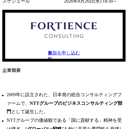
スケジュール
2026年8月26日(水) 18:30～
参加を申し込む
無
料
企業概要
2009年に設立された、日本発の総合コンサルティングフ
ァームで、
NTTグループのビジネスコンサルティング部
門
として誕生した。
NTTグループの価値観である「国に貢献する」精神を受
け継ぎ、“
グローバル×戦略
”を軸に高度な専門性を発揮し