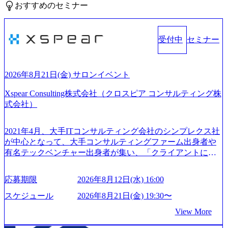
おすすめのセミナー
受付中
セミナー
2026年8月21日(金) サロンイベント
Xspear Consulting株式会社（クロスピア コンサルティング株
式会社）
2021年4月、大手ITコンサルティング会社のシンプレクス社
が中心となって、大手コンサルティングファーム出身者や
有名テックベンチャー出身者が集い、「クライアントにと
って真のデジタルトランスフォーメーションを創造した
い」という想いの下で立ち上げた新鋭ファーム テクノロジ
応募期限
2026年8月12日(水) 16:00
ーがビジネスの成功に大きな影響力を持つDX時代におい
て、20年以上にわたってFintech業界を中心に最先端テクノ
スケジュール
2026年8月21日(金) 19:30〜
ロジーを提供してきたシンプレクスのノウハウを活かしつ
View More
つ、あらゆる業種・業界のクライアントの企業価値の最大
化を支援するために、戦略策定、組織改革、人材育成、業