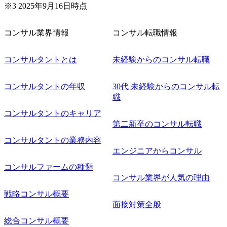
企画 ・Disruptive Technologyを活用した新規事業の立案/推
※3 2025年9月16日時点
進 など 【中途入社社員の入社の決め手(一例)】 ・創業
フェーズに参画し、コアメンバーとして会社を一緒に創り
コンサル業界情報
コンサル転職情報
上げていきたい ・サービスやソリューションに捉われず、
顧客が真に求めるサービスを提供したい ・様々な業種業界
でのプロジェクトに参画し、自身のスキルアップを図りた
コンサルタントとは
未経験からのコンサル転職
い ・エンジニア経験を活かして要件定義や提案、企画とい
った上流工程にチャレンジしたい ・コンサルのみならず新
コンサルタントの年収
30代 未経験からのコンサル転
規事業開発にも興味があり、ゆくゆくはチャレンジしてみ
職
たい オンライン(Teams)
コンサルタントのキャリア
第二新卒のコンサル転職
コンサルタントの業務内容
エンジニアからコンサル
コンサルファームの種類
コンサル業界が人気の理由
戦略コンサル概要
面接対策全般
総合コンサル概要