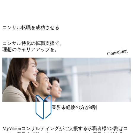
・【富山】半導体製造装置の生産エンジニア(製造・生産工
今期18億円⇒来期30億円（いずれも約170％アップ）と急成
良品計画、ファーストリテイリング等大手企業が中心顧客
程の管理業務) ※主任候補・リーダークラス ・【砺波】半
長中のファームである また、成長中ファームのため優秀な
直近では大阪万博のプロジェクトをAC、PwCとのコンペに
導体製造装置の生産エンジニア(製造・生産工程の管理業務)
上司の近くで働けるチャンスも多い(ボストン・コンサルテ
勝ち受注。 業務システム、ToC向けアプリ、セキュリティ
※主任候補・リーダークラス オンライン (Microsoft Teams)
ィング・グループ出身者等 (https://www.xspear.co.jp/member/ta
等万博に関するあらゆるIT関連業務をコンサルティングし
※顔出しは不要です。ご質問頂く際のみ、顔出ししていた
コンサル転職を成功させる
keto_kajita/)） 多様なメンバー、多様なプロジェクトによる
ている。 <u>ワンプール制</u>を取っており、業界の枠に縛
だければと存じます。
自己成長機会が多く、新たなチャレンジが可能 100名規模に
られず様々な案件にチャレンジ可能 専属の営業部隊がお
も関わらず、外資系戦略コンサルティングファームや総合
り、<u>営業活動に工数を割かれることなくデリバリーに注
コンサル特化の転職支援で、
系コンサルティングファームをはじめ、メーカー、ITベン
力可能</u> 従業員満足度を非常に重視しており、意にそぐ
理想のキャリアアップを。
Consulting
チャー、外資系金融機関など多彩な出自で構成されてお
わないプロジェクトにアサインされてしまった場合、半強
り、常に刺激を受けながらプロジェクトワークが可能 総合
制的に別のプロジェクトに異動することが可能。その結
コンサルティングファームの名の通り、全方位のクライア
果、<u>退職率も10%程度</u>(他社平均は2～30%程度) 残業
ントに対して様々なプロジェクトが存在しており、手を上
時間は<u>平均30時間程度。</u>バリューが出ていないから
げれば常に新しいテーマのチャレンジ機会を提供している
残業代をつけさせないといったことはしない DE&Iにおいて
（ワンプール制） そのため、全体の離職率10％以下、未経
は女性活用や外国人/高齢者/障碍者などさまざまなバックグ
験3年未満の離職率は0％と驚異の定着率を誇る 大手ファー
ラウンドを持つメンバーの働く環境を整えている SDGsの推
ムと同水準以上の報酬制度であり、ファーム経験者の場合
進にも積極的で、プロボノ支援等を行っている 部活動も活
は、転職時報酬アップが基本 強く「個人」の成⾧を重視す
発で、多くのクラブが立ち上がっており、さまざまな役
業界未経験の方が8割
るカルチャーであり、昇進に枠もなく、今ならReadyになれ
職・所属・組織を超えて社員間のネットワーク形成・交流
ば上がれる環境となっている 安定した経営環境の下、コン
の場となっている <u>教育・研修プログラムが非常に充実</
サルティングファームの立ち上げフェーズに関わることが
u>しており、自己成長の機会も多い DirTuneという社内限定
MyVisionコンサルティングがご支援する求職者様の8割はコ
できる 豊富な経験を持つコンサル経験者の場合は、自らチ
番組があり、新卒紹介、会社の七不思議紹介等、規模が大