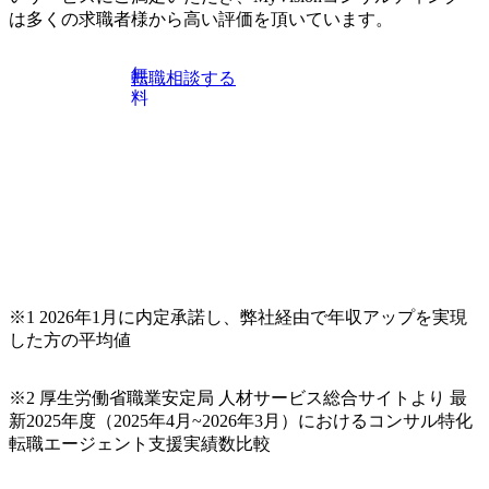
ている方や情報収集を行いたい方のご参加も歓迎です。更
は多くの求職者様から高い評価を頂いています。
に、当日は現場コンサルタントとの座談会も開催します。
上位職のコンサルタントだけでなく、メンバークラスのコ
無
転職相談する
ンサルタントも登壇しますので、当社へ気になることや転
料
職後のご不安な事はその場でご質問いただけますので、ぜ
ひお聞きください！ ※過去の質問例)会社の強みや中長期の
方向性、コンサルタントとSEの違い、他コンサルファーム
との違い、今後のキャリアパス など。 会社説明＋座談会(1
9:00～20:00) ・書類免除でのご対応もしておりますので担当
リクルーターまでご相談下さい。 ・ご希望の方は、会社説
明会兼現場座談会実施後、カジュアル面談もしくは1次選考
の対応もさせて頂きますので担当リクルーターまでご相談
下さい。なお、当日はコンテンツに変更があること、ご了
承ください。 【服装・持ち物】 ・特になし カジュアルな服
※1 2026年1月に内定承諾し、弊社経由で年収アップを実現
装でご参加ください。 【募集ポジション】 ITコンサルタン
した方の平均値
ト(役職問わず) 【案件内容(一例)】 ・IT戦略立案/IT中長期
ロードマップ策定 ・全社クラウド基盤グランドデザイン策
※2 厚生労働省職業安定局 人材サービス総合サイトより 最
定 ・全社デジタルトランスフォーメーション企画構想 ・業
新2025年度（2025年4月~2026年3月）におけるコンサル特化
務/組織/システムの現状分析/RPA選定/導入/実装 ・プライベ
転職エージェント支援実績数比較
ート/パブリッククラウド導入 ・AI活用による業務効率化/
業務再構築 ・IoTを活用したデジタルワークスタイル変革案