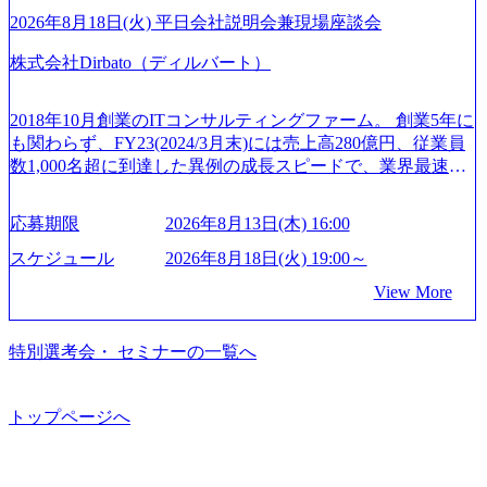
ュ休暇は、規程で定める勤続年数ごとに、連続5日のリフレ
となり、平均3000万～4000万の年収となる 内訳としては個
ページ (https://www.xspear.co.jp/career/interviews/) 戦略だけの
2026年8月18日(火) 平日会社説明会兼現場座談会
ッシュ休暇を取得できます。 【育児や子の看護、介護など
人インセンティブ＋チームインセンティブ 課長は部下を育
コンサルは終わり──コンサル業界の風雲児に聞く。“これ
の制度】 育児休暇： 対象：小学校1年修了時の3月31日まで
株式会社Dirbato（ディルバート）
成活躍させるためのナレッジシェアおよび丁寧なOJTを欠か
から”のコンサルの在り方 (https://www.businessinsider.jp/articl
の子を育てるすべての従業員※期間：通算3年間 短時間勤
さずにチームとして動く組織風土がある 2026年8月18日(火)
e/20250205-simplex-xspear/) Xspear Consultingがえるぼし認定
務： 対象：小学校卒業までの子を育てるすべての従業員 1
19:30～ 所要時間 : 約1時間 2026年8月13日(木) 16:00 ＼応募
を取得 (https://www.agara.co.jp/article/382811) シンプレクスと
2018年10月創業のITコンサルティングファーム。 創業5年に
日2時間15分まで、始業・終業時刻の繰り上げ・繰り下げが
意思不問・業界未経験歓迎！／ M&A承継機構のビジョンや
Xspear Consultingが、東京都港区の行政手続き100%デジタル
も関わらず、FY23(2024/3月末)には売上高280億円、従業員
可能 子の看護休暇： 子1人につき5日まで取得でき、1時間
業務内容、実際の働き方について詳しくお伝えするオンラ
化を支援 (https://www.afpbb.com/articles/-/3520247) 【未経験
数1,000名超に到達した異例の成長スピードで、業界最速と
単位で取得することも可能 家族看護休暇： 5日まで取得で
イン説明会を開催いたします。 M&A業界に興味があり、ま
者】 ・年収UPでのオファー ・ワンプールで様々なインダ
なる10期1,000億円に対して、現状では計画値を上回る事業
き、1時間単位で取得することも可能 【独身寮、住宅手当制
ずはどんな仕事か知りたい 転職を考えたばかりで、幅広く
ストリーやソリューションを裁量をもって経験できる ・上
成⻑を遂げている。 現在コンサルティングファームでは外
度など】 独身寮：富山事業所の近くに、白風寮と青風寮の2
応募期限
2026年8月13日(木) 16:00
業界の情報を集めたい 働くイメージを具体的に知りたい M
流工程、先端技術を学べる環境 【コンサルファーム経験
資も含めて売上高TOP10にランクインしている。 主力事業
つの寮があり、以下の入居基準を満たす方が入居可能で
&A業界にご興味がある方、転職を少しでもお考えの方はも
者】 ・専門領域に軸足を置きながら、他領域にもチャレン
はITコンサルティング。幅広い業界の大企業を中心に、IT
スケジュール
2026年8月18日(火) 19:00～
す。 ＜入居基準＞ ・満33歳までの独身者 ・自宅から勤務地
ちろん、情報収集をしたい方でも歓迎です。お気軽にご参
ジできる環境 ・タイトルアップでのオファー ・現職ファー
戦略策定等の上流工程から実装・運用定着まで一気通貫で
までの通勤総時間が2時間を超えること 住宅手当： 本社の
View More
加ください。 当日は、質疑応答のお時間もご用意しており
ムより高いオファー年収 ・実力主義でプロモーションでき
支援している。 他方、インキュベーション事業を手掛けて
近くには独身寮や社宅等が無いため、条件を満たす方には
ます。 是非、説明会にてお話できることを楽しみにしてお
る（ダブルスキップもあり） ・週に1度のアサインｍｔｇで
いるのも同社の特徴であり、 自社で新規事業開発も手掛け
住宅手当を支給します。 また、独身寮は男性のみの入居と
ります。 説明会後にアンケート回答をお願いいたします。
こまめに社員のキャリアについて検討してもらえる。結
つつ、複数社への出資～ハンズオン支援も行っている。 (参
特別選考会・ セミナーの一覧へ
なるため、入居基準を満たす女性には住宅手当を支給しま
オンライン(Google meets)
果、なりたいキャリアを反映できるｐｊにアサインしても
考) https://www.dirbato.co.jp/service/incubation.html (https://www.
す。 住宅手当は、一般賃貸物件を従業員が契約し、規程で
らえる ・シンプレクスというテクノロジーに強い部隊がい
dirbato.co.jp/service/incubation.html) 大手総合系コンサルティ
定める金額を会社が支払います。 その他： 採用時や転勤等
るため、エンジニアの視点からも協業しクライアントへ価
ングファームや、Slerなどから優秀層が多数ジョイン。 http
トップページへ
による引っ越し費用は、会社が負担します。 2026年8月18日
値提供できる ・デリバリー中心の案件もあればセールス中
s://storage.googleapis.com/our-vision-production.appspot.com/publi
(火) 19:00～20:00 2026年8月13日(木) 16:00 応募をご検討され
心の案件もあり、個々の裁量や得意領域に合わせた売り上
c/images/20240925205344_42693807-c7d5-418f-965b-3a03a5dd5
ている方を対象に、会社説明会を実施予定です。 ● 求人名
げの立て方を選べる ここ1年で社員数60名⇒100名超、売上
723_1200x559.webp 楽天グループ、SMBCグループ、NTT、