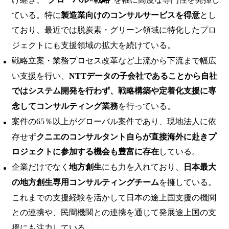
ている。特に
製造業向けのコンサルサービスを得意
とし
ており、最近では脱炭素・グリーン領域に特化したプロ
ジェクトにも支援領域の拡大を続けている。
戦略立案・業務プロセス改革など上流から下流まで幅広
い支援を行い、
NTTデータの子会社であることから自社
ではシステム開発を行わず、戦略構築や定着化支援に専
念してコンサルティング業務
を行っている。
案件の65％以上がグローバル案件であり、現地法人に依
存せず
クニエのコンサルタント自らが直接海外に赴きプ
ロジェクトに参加する機会も豊富に存在
している。
企業だけでなく
地方創生
にも力を入れており、
日本最大
の地方創生専用コンサルティングチーム
を擁している。
これまでの支援経験を活かして日本の途上国支援の機関
との連携や、民間機関との連携を通じて発展途上国の支
援にも注力している。