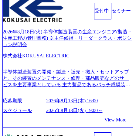
務改善、実行支援などのコンサルティングサービスを一気
受付中
セミナー
通貫で提供するのが特徴（いわゆる総合コンサルティング
ファーム） 社名の由来は”DXエリアにSpir（槍）を指して
切り開く””simplexないでは金融以外の領域にX（クロス）し
ていく”という位置づけ 一昔前は金融が強い企業として認知
2026年8月18日(火) 半導体製造装置の生産エンジニア(製造・
されていたが、現在金融の売上割合は全体の3割。現在はTo
生産工程の管理業務) ※主任候補・リーダークラス・ポジシ
C事業を始め、パブリック、製造業、通信、エンタメ、教
ョン説明会
育、保健など幅広く強みのあるファーム。 ワンプール制で
株式会社KOKUSAI ELECTRIC
はあるが、社員の興味のある分野やスキルを活用したいな
どの希望は考慮してのアサイン。 そのため、専門性を身に
着けたい方でも幅広に経験を積みたい方でも、キャリア形
半導体製造装置の開発・製造・販売・搬入・セットアップ
成が柔軟に可能な環境である。 https://storage.googleapis.com/
と、その装置のメンテナンス・修理・部品販売などのサー
our-vision-production.appspot.com/public/images/20240925204135
ビスを主要事業としている 主力製品であるバッチ成膜装置
_93b1bff3-f71c-4bc9-8bd9-72a8a4826007_1200x554.webp https://
は、世界中の半導体デバイスメーカーから高く評価され、
storage.googleapis.com/our-vision-production.appspot.com/public/i
世界トップクラスのシェアを有している 技術と対話を通じ
mages/20250502152751_46c65543-87ef-4e86-a85a-8649e1c532f9
応募期限
2026年8月13日(木) 16:00
て未来を創造し、社会課題の解決に貢献することを目指し
_956x512.webp https://storage.googleapis.com/our-vision-producti
on.appspot.com/public/images/20250502152804_ba6aaa1a-9ffc-4f
ている Mission:私たちの技術/私たちの対話 Vision:夢を未来
スケジュール
2026年8月18日(火) 19:00～
2a-9b40-06fff8ee19af_961x517.webp https://storage.googleapis.co
につなぐベストパートナー Value:私たちの技術/私たちの対
View More
m/our-vision-production.appspot.com/public/images/202505021528
話 IoT社会の浸透、AIの加速等により半導体需要は世界中で
31_721b100c-62c9-4258-aa0e-97182898115f_960x510.webp シ
急伸長しており、それに伴い半導体製造装置の需要も伸長
ンプレクス社は、FinTech領域に強みを持つITコンサルティ
中 https://storage.googleapis.com/our-vision-production.appspot.co