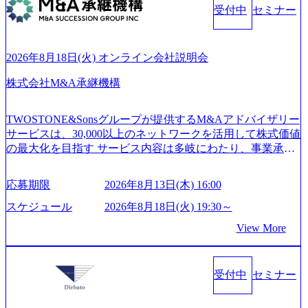
ング会社で、NRI、NTTDATAと同じく世界のFinTech Ranki
受付中
セミナー
m/public/images/20260224131045_0fee4978-bb25-43a7-a367-542
ngsTop 100企業にも選出されている。ITコンサルティング、
6b95cd599_1200x543.webp https://storage.googleapis.com/our-visi
開発、運用保守と言った全工程を行う「一気通貫体制」が
on-production.appspot.com/public/images/20260224131052_2abe7
特長 ビジネスへの深い理解を持つコンサルタントが集うXs
cb8-329e-4a45-a8f5-73d9728b2cd7_1200x486.webp https://storag
2026年8月18日(火) オンライン会社説明会
e.googleapis.com/our-vision-production.appspot.com/public/image
pearと、最先端テクノロジーに深い知見を持つシンプレクス
s/20260224131100_d8b3379f-6e64-4566-aea4-924f21977d35_120
社またはグループ会社との協力体制を築いている Xspear社
株式会社M&A承継機構
0x460.webp https://storage.googleapis.com/our-vision-production.a
はあくまでもコンサルティングファームであり、システム
ppspot.com/public/images/20260224131116_05d25aab-49d6-4429-
開発を担当することはない https://storage.googleapis.com/our-vi
810e-138e27965ee8_1200x386.webp グローバル人財育成を目
TWOSTONE&Sonsグループが提供するM&Aアドバイザリー
sion-production.appspot.com/public/images/20240925204111_caa9
的とした「語学研修」、効果的なプレゼンのポイントを掴
サービスは、30,000以上のネットワークを活用して株式価値
4e4b-6aae-45a6-a0ce-b98154c816a2_1153x543.webp メンバー情
み実践に強くなるための「プレゼン研修」、自社キャリア
の最大化を目指す サービス内容は多岐にわたり、事業承継
報 (https://www.xspear.co.jp/member/)一部抜粋 - 伊勢山 昇吾氏:
アドバイザーによる自身のキャリア構築をめざす「キャリ
コンサルティングやM&Aアドバイザリー、財務アドバイザ
ベイカレントにてIT戦略立案から実装支援を軸に、様々な
ア開発研修」などがある 生産現場を含む全部門でフレック
リーなどが含まれており、幅広いニーズに対応 譲渡企業に
業界で新規事業戦略、成長戦略、PMI推進、業務改革等の幅
スタイム制度を実施しており、月単位の決められた労働時
応募期限
2026年8月13日(木) 16:00
対しては完全成功報酬制を採用し、M&A以外の選択肢も尊
広いプロジェクトに従事 - 鈴木健仁氏：新卒でベイカレン
間の範囲内で、出社・退社の時刻を社員の自己裁量に委
重する姿勢を持ち、将来の株価成長を取り込むスキームの
トに入社し最年少ディレクターを経てXspearに参画 - 梶田
スケジュール
2026年8月18日(火) 19:30～
ね、ワークライフバランスを図りながら効率的に働くこと
構築や事業承継支援も行う TWOSTONE&SonsグループはM
威人氏：BCG出身。金融業界における戦略策定、DX戦略立
ができる 【休日】 土日祝休みの完全週休2日制 2025年度の
View More
&A業界のリーディングカンパニーであり、領域にこだわら
案、人事組織テーマに強みを持ち、メディア・エンタメ業
年間休日は125日（GW8日、夏季9日、年末年始9日） 有給
ず幅広い案件に携わりながら自己成長とキャリアの挑戦が
界においてはDX戦略立案、NFT等の新規事業立案を得意と
休暇は年間24日（4月1日入社の場合）で、入社日に付与さ
可能 M&Aセンター出身者3名がメインメンバーであり、経
する。 - 藏満 一馬氏：アクセンチュア出身。金融業界を中
れます。 年次有給休暇の残日数は、翌年度に繰り越すこと
受付中
セミナー
験豊富なアドバイザーと共に働くことで、M&Aや財務アド
心に、DX戦略策定、新規事業立案、組織変革、規制対応等
ができます。 慶弔休暇は、事由により取得可能日数は異な
バイザリーなどの専門知識を獲得し、キャリアを発展させ
の幅広いプロジェクトを主導する。 - 天野 善仁氏：19卒Pw
りますが、3～7日の連続休暇を取得できます。 リフレッシ
る機会が提供される 主担当成約で10件以上ある人は課長職
C出身。Xspear最年少シニアマネージャー 社員インタビュー