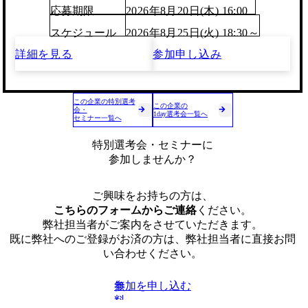
応募期限
2026年8月20日(木) 16:00
スケジュール
2026年8月25日(火) 18:30～
詳細を見る
参加申し込み
この企業の特別選考
この企業の
会・
1day選考会一覧へ
セミナー一覧へ
特別選考会・セミナーに
参加しませんか？
ご興味をお持ちの方は、
こちらのフォームからご連絡
ください。
弊社担当者がご案内をさせていただきます。
既に弊社へのご登録がお済の方は、弊社担当者に直接お問
い合わせください。
参加を申し込む
無
料