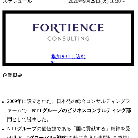
スケジュール
2026年9月29日(火) 18:30～
参加を申し込む
無
料
企業概要
2009年に設立された、日本発の総合コンサルティングフ
ァームで、
NTTグループのビジネスコンサルティング部
門
として誕生した。
NTTグループの価値観である「国に貢献する」精神を受
け継ぎ、“
グローバル×戦略
”を軸に高度な専門性を発揮し