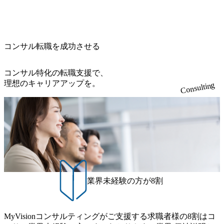
0x460.webp https://storage.googleapis.com/our-vision-production.a
はあくまでもコンサルティングファームであり、システム
ppspot.com/public/images/20260224131116_05d25aab-49d6-4429-
開発を担当することはない https://storage.googleapis.com/our-vi
810e-138e27965ee8_1200x386.webp グローバル人財育成を目
sion-production.appspot.com/public/images/20240925204111_caa9
的とした「語学研修」、効果的なプレゼンのポイントを掴
4e4b-6aae-45a6-a0ce-b98154c816a2_1153x543.webp メンバー情
み実践に強くなるための「プレゼン研修」、自社キャリア
報 (https://www.xspear.co.jp/member/)一部抜粋 - 伊勢山 昇吾氏:
コンサル転職を成功させる
アドバイザーによる自身のキャリア構築をめざす「キャリ
ベイカレントにてIT戦略立案から実装支援を軸に、様々な
ア開発研修」などがある 生産現場を含む全部門でフレック
業界で新規事業戦略、成長戦略、PMI推進、業務改革等の幅
スタイム制度を実施しており、月単位の決められた労働時
コンサル特化の転職支援で、
広いプロジェクトに従事 - 鈴木健仁氏：新卒でベイカレン
間の範囲内で、出社・退社の時刻を社員の自己裁量に委
理想のキャリアアップを。
Consulting
トに入社し最年少ディレクターを経てXspearに参画 - 梶田
ね、ワークライフバランスを図りながら効率的に働くこと
威人氏：BCG出身。金融業界における戦略策定、DX戦略立
ができる 【休日】 土日祝休みの完全週休2日制 2025年度の
案、人事組織テーマに強みを持ち、メディア・エンタメ業
年間休日は125日（GW8日、夏季9日、年末年始9日） 有給
界においてはDX戦略立案、NFT等の新規事業立案を得意と
休暇は年間24日（4月1日入社の場合）で、入社日に付与さ
する。 - 藏満 一馬氏：アクセンチュア出身。金融業界を中
れます。 年次有給休暇の残日数は、翌年度に繰り越すこと
心に、DX戦略策定、新規事業立案、組織変革、規制対応等
ができます。 慶弔休暇は、事由により取得可能日数は異な
の幅広いプロジェクトを主導する。 - 天野 善仁氏：19卒Pw
りますが、3～7日の連続休暇を取得できます。 リフレッシ
C出身。Xspear最年少シニアマネージャー 社員インタビュー
ュ休暇は、規程で定める勤続年数ごとに、連続5日のリフレ
ページ (https://www.xspear.co.jp/career/interviews/) 戦略だけの
ッシュ休暇を取得できます。 【育児や子の看護、介護など
業界未経験の方が8割
コンサルは終わり──コンサル業界の風雲児に聞く。“これ
の制度】 育児休暇： 対象：小学校1年修了時の3月31日まで
から”のコンサルの在り方 (https://www.businessinsider.jp/articl
の子を育てるすべての従業員※期間：通算3年間 短時間勤
e/20250205-simplex-xspear/) Xspear Consultingがえるぼし認定
務： 対象：小学校卒業までの子を育てるすべての従業員 1
を取得 (https://www.agara.co.jp/article/382811) シンプレクスと
MyVisionコンサルティングがご支援する求職者様の8割はコ
日2時間15分まで、始業・終業時刻の繰り上げ・繰り下げが
Xspear Consultingが、東京都港区の行政手続き100%デジタル