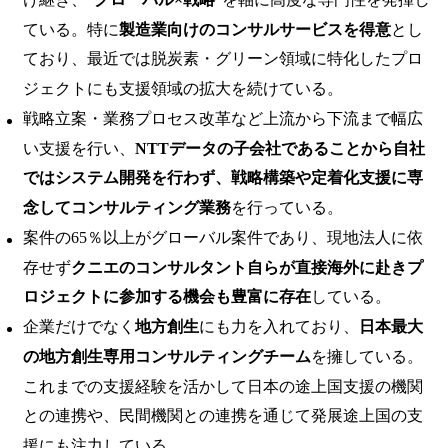
ている。特に
製造業向けのコンサルサービスを得意
とし
ており、最近では脱炭素・グリーン領域に特化したプロ
ジェクトにも支援領域の拡大を続けている。
戦略立案・業務プロセス改革など上流から下流まで幅広
い支援を行い、
NTTデータの子会社であることから自社
ではシステム開発を行わず、戦略構築や定着化支援に専
念してコンサルティング業務
を行っている。
案件の65％以上がグローバル案件であり、現地法人に依
存せず
クニエのコンサルタント自らが直接海外に赴きプ
ロジェクトに参加する機会も豊富に存在
している。
企業だけでなく
地方創生
にも力を入れており、
日本最大
の地方創生専用コンサルティングチーム
を擁している。
これまでの支援経験を活かして日本の途上国支援の機関
との連携や、民間機関との連携を通じて発展途上国の支
援にも注力している。