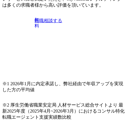
も関わらず、外資系戦略コンサルティングファームや総合
は多くの求職者様から高い評価を頂いています。
系コンサルティングファームをはじめ、メーカー、ITベン
チャー、外資系金融機関など多彩な出自で構成されてお
無
転職相談する
り、常に刺激を受けながらプロジェクトワークが可能 総合
料
コンサルティングファームの名の通り、全方位のクライア
ントに対して様々なプロジェクトが存在しており、手を上
げれば常に新しいテーマのチャレンジ機会を提供している
（ワンプール制） そのため、全体の離職率10％以下、未経
験3年未満の離職率は0％と驚異の定着率を誇る 大手ファー
ムと同水準以上の報酬制度であり、ファーム経験者の場合
は、転職時報酬アップが基本 強く「個人」の成⾧を重視す
るカルチャーであり、昇進に枠もなく、今ならReadyになれ
ば上がれる環境となっている 安定した経営環境の下、コン
サルティングファームの立ち上げフェーズに関わることが
※1 2026年1月に内定承諾し、弊社経由で年収アップを実現
できる 豊富な経験を持つコンサル経験者の場合は、自らチ
した方の平均値
ームを立ち上げることが可能 裁量をもった営業活動、デリ
バリー活動ができる(スタートアップとの協業、新規ソリュ
※2 厚生労働省職業安定局 人材サービス総合サイトより 最
ーションの開発 など) シンプレクスの顧客基盤、エンジニ
新2025年度（2025年4月~2026年3月）におけるコンサル特化
アケイパビリティを活かた確度の高い事業立ち上げが経験
転職エージェント支援実績数比較
できる 2026年8月21日(金) 19:30〜21:30 (19:20開場) 2026年8
月12日(水) 16:00 ※参加状況によっては抽選とさせていただ