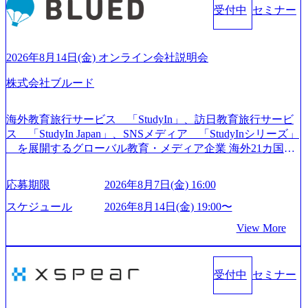
受付中
セミナー
出されている。 残業時間は平均30時間程度 事業/IT戦略立案
や各種プロジェクトマネジメント、最先端テクノロジーの
導入支援までワンストップでサービスを提供する。「世界
をデザインする」というビジョンを掲げ、クライアント目
2026年8月14日(金) オンライン会社説明会
線のきめ細やかな気配りで、クライアントが本当に求めて
株式会社ブルード
いることは何かを追究し、本当に価値のある成果を提供し
ている。 2015年創業ながら、従業員数が1年で300人強増加
の736名（2024年1月）に到達。上場を目指し、さらに採用
海外教育旅行サービス 「StudyIn」、訪日教育旅行サービ
のスピードを上げている。 人にフォーカスをして急成長す
ス 「StudyIn Japan」、SNSメディア 「StudyInシリーズ」
る唯一無二のコンサルティングファーム【株式会社ノース
を展開するグローバル教育・メディア企業 海外21カ国と
サンド 執行役員新山氏、庄司氏インタビュー】 (https://my-vi
の取引実績と2,000校以上の提携教育機関を活用し、海外教
sion.co.jp/consulting-firm/northsand/interview01) ノースサンドは
育支援サービスを提供している 動画メディア事業を基盤と
応募期限
2026年8月7日(金) 16:00
2015年に設立され、前年比205%の売上成長を遂げるなど、
して、留学支援・訪日教育旅行・SNSマーケティング事業
急速な成長を遂げている。 ​ 新規事業立案から業務改革、IT
を展開している Mission:より多くの人に、グローバルという
スケジュール
2026年8月14日(金) 19:00〜
戦略立案、IT導入までをワンストップで提供するコンサル
選択肢を Vision:世界を代表する、ライフチェンジ・インフ
View More
ティングファームである。 ​- 2025年1月時点で従業員数1,209
ラになる Value： INTEGRITY誠実であろう 素直に心を開い
名を擁し、事業拡大を続けている。 「人」にフォーカスを
て伝える、自責かつ利他の精神で動く、謙虚な姿勢でウソ
当てたコンサルティング会社として、社員の人間力を強み
やグチを言わない BE CRAZY熱狂しよう 10倍思考で攻め
としたサービスを提供している。 ​- - 2018年から6年連続で
受付中
セミナー
る、失敗を恐れずにふみだす、執着心をもって没頭する O
「働きがいのある会社ベストカンパニー」に選出され、社
WNERSHIP当事者であろう みずから決めてみずから動く、
員モチベーションが高いと評価されている。 ​ 大手コンサル
全体最適で考える、チームを巻き込む SPEEDスピードにこ