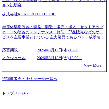
C事業を始め、パブリック、製造業、通信、エンタメ、教
ョン説明会
育、保健など幅広く強みのあるファーム。 ワンプール制で
株式会社KOKUSAI ELECTRIC
はあるが、社員の興味のある分野やスキルを活用したいな
どの希望は考慮してのアサイン。 そのため、専門性を身に
着けたい方でも幅広に経験を積みたい方でも、キャリア形
半導体製造装置の開発・製造・販売・搬入・セットアップ
成が柔軟に可能な環境である。 https://storage.googleapis.com/
と、その装置のメンテナンス・修理・部品販売などのサー
our-vision-production.appspot.com/public/images/20240925204135
ビスを主要事業としている 主力製品であるバッチ成膜装置
_93b1bff3-f71c-4bc9-8bd9-72a8a4826007_1200x554.webp https://
は、世界中の半導体デバイスメーカーから高く評価され、
storage.googleapis.com/our-vision-production.appspot.com/public/i
世界トップクラスのシェアを有している 技術と対話を通じ
mages/20250502152751_46c65543-87ef-4e86-a85a-8649e1c532f9
応募期限
2026年8月13日(木) 16:00
て未来を創造し、社会課題の解決に貢献することを目指し
_956x512.webp https://storage.googleapis.com/our-vision-producti
on.appspot.com/public/images/20250502152804_ba6aaa1a-9ffc-4f
ている Mission:私たちの技術/私たちの対話 Vision:夢を未来
スケジュール
2026年8月18日(火) 19:00～
2a-9b40-06fff8ee19af_961x517.webp https://storage.googleapis.co
につなぐベストパートナー Value:私たちの技術/私たちの対
View More
m/our-vision-production.appspot.com/public/images/202505021528
話 IoT社会の浸透、AIの加速等により半導体需要は世界中で
31_721b100c-62c9-4258-aa0e-97182898115f_960x510.webp シ
急伸長しており、それに伴い半導体製造装置の需要も伸長
ンプレクス社は、FinTech領域に強みを持つITコンサルティ
中 https://storage.googleapis.com/our-vision-production.appspot.co
特別選考会・ セミナーの一覧へ
ング会社で、NRI、NTTDATAと同じく世界のFinTech Ranki
m/public/images/20260224131045_0fee4978-bb25-43a7-a367-542
ngsTop 100企業にも選出されている。ITコンサルティング、
6b95cd599_1200x543.webp https://storage.googleapis.com/our-visi
開発、運用保守と言った全工程を行う「一気通貫体制」が
on-production.appspot.com/public/images/20260224131052_2abe7
トップページへ
特長 ビジネスへの深い理解を持つコンサルタントが集うXs
cb8-329e-4a45-a8f5-73d9728b2cd7_1200x486.webp https://storag
e.googleapis.com/our-vision-production.appspot.com/public/image
pearと、最先端テクノロジーに深い知見を持つシンプレクス
s/20260224131100_d8b3379f-6e64-4566-aea4-924f21977d35_120
社またはグループ会社との協力体制を築いている Xspear社