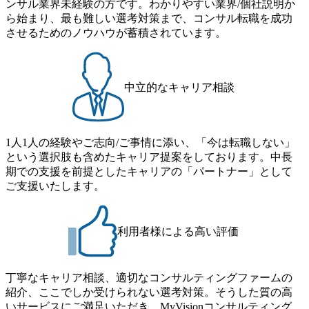
ンサル業界未経験の方です。わかりやすい業界/個社説明か
可能 子の看護休暇： 子1人につき5日まで取得でき、1時間
化を支援 (https://www.afpbb.com/articles/-/3520247) 【未経験
ら始まり、最も難しい選考対策まで、コンサル転職を成功
単位で取得することも可能 家族看護休暇： 5日まで取得で
者】 ・年収UPでのオファー ・ワンプールで様々なインダ
させるためのノウハウが蓄積されています。
き、1時間単位で取得することも可能 【独身寮、住宅手当制
ストリーやソリューションを裁量をもって経験できる ・上
度など】 独身寮：富山事業所の近くに、白風寮と青風寮の2
流工程、先端技術を学べる環境 【コンサルファーム経験
つの寮があり、以下の入居基準を満たす方が入居可能で
者】 ・専門領域に軸足を置きながら、他領域にもチャレン
す。 ＜入居基準＞ ・満33歳までの独身者 ・自宅から勤務地
ジできる環境 ・タイトルアップでのオファー ・現職ファー
中立的なキャリア相談
までの通勤総時間が2時間を超えること 住宅手当： 本社の
ムより高いオファー年収 ・実力主義でプロモーションでき
近くには独身寮や社宅等が無いため、条件を満たす方には
る（ダブルスキップもあり） ・週に1度のアサインｍｔｇで
住宅手当を支給します。 また、独身寮は男性のみの入居と
こまめに社員のキャリアについて検討してもらえる。結
なるため、入居基準を満たす女性には住宅手当を支給しま
1人1人の経験やご志向/ご事情に添い、「今は転職しない」
果、なりたいキャリアを反映できるｐｊにアサインしても
す。 住宅手当は、一般賃貸物件を従業員が契約し、規程で
という選択肢も含めたキャリア提案をしております。中長
らえる ・シンプレクスというテクノロジーに強い部隊がい
定める金額を会社が支払います。 その他： 採用時や転勤等
期での支援を前提としたキャリアの「パートナー」として
るため、エンジニアの視点からも協業しクライアントへ価
による引っ越し費用は、会社が負担します。 2026年8月18日
ご支援いたします。
値提供できる ・デリバリー中心の案件もあればセールス中
(火) 19:00～20:00 2026年8月13日(木) 16:00 応募をご検討され
心の案件もあり、個々の裁量や得意領域に合わせた売り上
ている方を対象に、会社説明会を実施予定です。 ● 求人名
げの立て方を選べる ここ1年で社員数60名⇒100名超、売上
・【富山】半導体製造装置の生産エンジニア(製造・生産工
今期18億円⇒来期30億円（いずれも約170％アップ）と急成
利用者様による高い評価
程の管理業務) ※主任候補・リーダークラス ・【砺波】半
長中のファームである また、成長中ファームのため優秀な
導体製造装置の生産エンジニア(製造・生産工程の管理業務)
上司の近くで働けるチャンスも多い(ボストン・コンサルテ
※主任候補・リーダークラス オンライン (Microsoft Teams)
ィング・グループ出身者等 (https://www.xspear.co.jp/member/ta
丁寧なキャリア相談、適切なコンサルティングファームの
※顔出しは不要です。ご質問頂く際のみ、顔出ししていた
keto_kajita/)） 多様なメンバー、多様なプロジェクトによる
紹介、ここでしか受けられない選考対策。そうした質の高
だければと存じます。
自己成長機会が多く、新たなチャレンジが可能 100名規模に
いサービスにご満足いただき、MyVisionコンサルティング