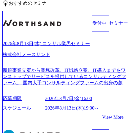
おすすめのセミナー
受付中
セミナー
2026年8月13日(木) コンサル業界セミナー
株式会社ノースサンド
新規事業立案から業務改革、IT戦略立案、IT導入までをワ
ンストップでサービスを提供しているコンサルティングフ
ァーム。 国内大手コンサルティングファームの出身の創業
メンバーが、「クライアントの求めていることに対して、
もっと自由に誠実に提案できる会社をつくりたい」「胸を
応募期限
2026年8月7日(金)16:00
張って会社が好きだと言えるような家族的な組織をつくり
たい」という想いで会社を設立 PwC・アクセンチュアとい
スケジュール
2026年8月13日(木)19:00～
った大手コンサルティングファームをはじめ、SIerや事業会
View More
社出身者など、様々な経歴の社員が活躍しており、働きや
すく魅力的な環境が整っているため、定着率が高いことか
ら「働きがいのある会社」に4年連続ベストカンパニーに選