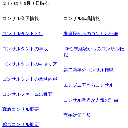
く可能性がございます。 このたび、ファーム経験者の方を
※3 2025年9月16日時点
対象にした懇親会形式の採用イベント「サロンイベント」
を開催いたします。 カジュアルな場で現場社員と直接交流
コンサル業界情報
コンサル転職情報
できる機会ですので、ぜひご参加ください。 当日はXspear
Consulting代表取締役の早田とMDやその他現場社員が複数
名参加する予定です！ ●費用 : 無料 虎ノ門ヒルズ付近 ※詳
コンサルタントとは
未経験からのコンサル転職
細な場所については参加者の方へ個別でご連絡いたしま
す。 コンサルファームにてマネージャー以上の職務を担当
コンサルタントの年収
30代 未経験からのコンサル転
している方
職
コンサルタントのキャリア
第二新卒のコンサル転職
コンサルタントの業務内容
エンジニアからコンサル
コンサルファームの種類
コンサル業界が人気の理由
戦略コンサル概要
面接対策全般
総合コンサル概要