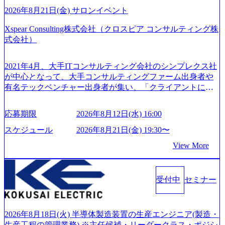
ティングファームやSIer、事業会社出身者など、多様な経歴
だわろう 今すぐ決める、すばやく動く、まず成果物をだす
2026年8月21日(金) サロンイベント
の社員が活躍している。 年間休日120日以上、完全週休2日
GRITやり抜こう 逆境でもブレずに続ける、改善サイクルを
制、有給休暇初年度10日（消化率46.3%）、特別休暇5日な
Xspear Consulting株式会社（クロスピア コンサルティング株
回す、結果が出るまでやり抜く 2026年8月14日(金) 19:00〜2
ど、充実した休暇制度を整備している。 ​ 月平均残業時間は
式会社）
0:00 (60分) 2026年8月7日(金) 16:00 本説明会は、選考の前段
25時間であり、ワークライフバランスを重視した働き方が
として「まず会社を知っていただく場」として設けたもの
可能である。 ​ スポレク制度や入社者歓迎会、全社員集会、
です。評価の場ではないため、キャリアを検討中の段階の
2021年4月、大手ITコンサルティング会社のシンプレクス社
リフレッシュ休暇など、社員同士の交流や健康をサポート
方にもご参加いただけます。 連休中の平日夜という日程の
が中心となって、大手コンサルティングファーム出身者や
する取り組みが充実している。 2026年8月13日(木) 19:00～2
ため、在職中の方も有給を取得することなく、現職への配
有名テックベンチャー出身者が集い、「クライアントにと
0:30予定 2026年8月7日(金) 16:00 コンサル業界の動向や業務
慮なくご参加いただけます。帰省先からのオンライン参加
って真のデジタルトランスフォーメーションを創造した
内容・会社説明・匿名の質問コーナーなどを盛り込んだ業
も可能です。 ● 当日のプログラム ・会社説明(40分) 教育
い」という想いの下で立ち上げた新鋭ファーム テクノロジ
界セミナーを実施しています。 ●前回開催時のアンケート
応募期限
2026年8月12日(水) 16:00
旅行事業の内容とビジネスモデル/今後の構想・事業展開/入
ーがビジネスの成功に大きな影響力を持つDX時代におい
結果 満足度：100％ 感想一例：「コンサルタントへのイメ
社後のキャリアパス ・質疑応答(20分) オンライン (Google M
て、20年以上にわたってFintech業界を中心に最先端テクノ
スケジュール
2026年8月21日(金) 19:30〜
ージのぼんやりしていた部分が明確になりました」「業界
eet) ・営業・マーケティングなど、ビジネスサイドでのキャ
ロジーを提供してきたシンプレクスのノウハウを活かしつ
の全体感や実際に働いていらっしゃる方の体感的なお話を
View More
リアを検討されている方 ・転職を具体的に決めてはいない
つ、あらゆる業種・業界のクライアントの企業価値の最大
伺うことができ、参考になりました」 オンライン(ZOO
が、情報収集を進めたい段階の方 ・東京・大阪での勤務を
化を支援するために、戦略策定、組織改革、人材育成、業
M)
希望される方
務改善、実行支援などのコンサルティングサービスを一気
受付中
セミナー
通貫で提供するのが特徴（いわゆる総合コンサルティング
ファーム） 社名の由来は”DXエリアにSpir（槍）を指して
切り開く””simplexないでは金融以外の領域にX（クロス）し
ていく”という位置づけ 一昔前は金融が強い企業として認知
2026年8月18日(火) 半導体製造装置の生産エンジニア(製造・
されていたが、現在金融の売上割合は全体の3割。現在はTo
生産工程の管理業務) ※主任候補・リーダークラス・ポジシ