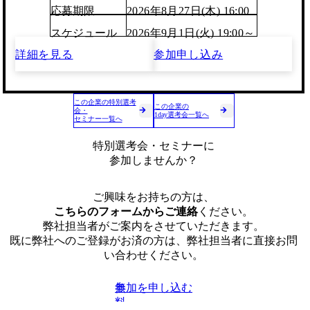
応募期限
2026年8月27日(木) 16:00
スケジュール
2026年9月1日(火) 19:00～
詳細を見る
参加申し込み
この企業の特別選考
この企業の
会・
1day選考会一覧へ
セミナー一覧へ
特別選考会・セミナーに
参加しませんか？
ご興味をお持ちの方は、
こちらのフォームからご連絡
ください。
弊社担当者がご案内をさせていただきます。
既に弊社へのご登録がお済の方は、弊社担当者に直接お問
い合わせください。
参加を申し込む
無
料