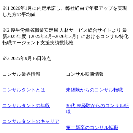
下さい。なお、当日はコンテンツに変更があること、ご了
承ください。 【服装・持ち物】 ・特になし カジュアルな服
※1 2026年1月に内定承諾し、弊社経由で年収アップを実現
装でご参加ください。 【募集ポジション】 ITコンサルタン
した方の平均値
ト(役職問わず) 【案件内容(一例)】 ・IT戦略立案/IT中長期
ロードマップ策定 ・全社クラウド基盤グランドデザイン策
※2 厚生労働省職業安定局 人材サービス総合サイトより 最
定 ・全社デジタルトランスフォーメーション企画構想 ・業
新2025年度（2025年4月~2026年3月）におけるコンサル特化
務/組織/システムの現状分析/RPA選定/導入/実装 ・プライベ
転職エージェント支援実績数比較
ート/パブリッククラウド導入 ・AI活用による業務効率化/
業務再構築 ・IoTを活用したデジタルワークスタイル変革案
企画 ・Disruptive Technologyを活用した新規事業の立案/推
※3 2025年9月16日時点
進 など 【中途入社社員の入社の決め手(一例)】 ・創業
フェーズに参画し、コアメンバーとして会社を一緒に創り
コンサル業界情報
コンサル転職情報
上げていきたい ・サービスやソリューションに捉われず、
顧客が真に求めるサービスを提供したい ・様々な業種業界
でのプロジェクトに参画し、自身のスキルアップを図りた
コンサルタントとは
未経験からのコンサル転職
い ・エンジニア経験を活かして要件定義や提案、企画とい
った上流工程にチャレンジしたい ・コンサルのみならず新
コンサルタントの年収
30代 未経験からのコンサル転
規事業開発にも興味があり、ゆくゆくはチャレンジしてみ
職
たい オンライン(Teams)
コンサルタントのキャリア
第二新卒のコンサル転職