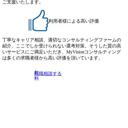
ご支援いたします。
ndVoice Studio 「求めるのは、競争と連帯 。IT特化の急成長
す。 コンサルファームにてマネージャー以上の職務を担当
ファーム・Dirbatoの社員支援」 https://forbesjapan.com/articles/
している方
detail/69848 MyViision企業インタビュー① https://my-vision.co.
利用者様による高い評価
jp/consulting-firm/dirbato/interview01 MyViision企業インタビュ
ー② https://my-vision.co.jp/consulting-firm/dirbato/interview02 20
26年8月18日(火) 19:00開始～最長20:00終了 2026年8月13日
(木) 16:00 当日はDirbatoの現役トップコンサルタントが業界
丁寧なキャリア相談、適切なコンサルティングファームの
動向を踏まえ、コンサルティング市場の最新トレンドをお
紹介、ここでしか受けられない選考対策。そうした質の高
伝えいたします。コンサルティング業界への転職を迷われ
いサービスにご満足いただき、MyVisionコンサルティング
ている方や情報収集を行いたい方のご参加も歓迎です。更
は多くの求職者様から高い評価を頂いています。
に、当日は現場コンサルタントとの座談会も開催します。
上位職のコンサルタントだけでなく、メンバークラスのコ
無
転職相談する
ンサルタントも登壇しますので、当社へ気になることや転
料
職後のご不安な事はその場でご質問いただけますので、ぜ
ひお聞きください！ ※過去の質問例)会社の強みや中長期の
方向性、コンサルタントとSEの違い、他コンサルファーム
との違い、今後のキャリアパス など。 会社説明＋座談会(1
9:00～20:00) ・書類免除でのご対応もしておりますので担当
リクルーターまでご相談下さい。 ・ご希望の方は、会社説
明会兼現場座談会実施後、カジュアル面談もしくは1次選考
の対応もさせて頂きますので担当リクルーターまでご相談