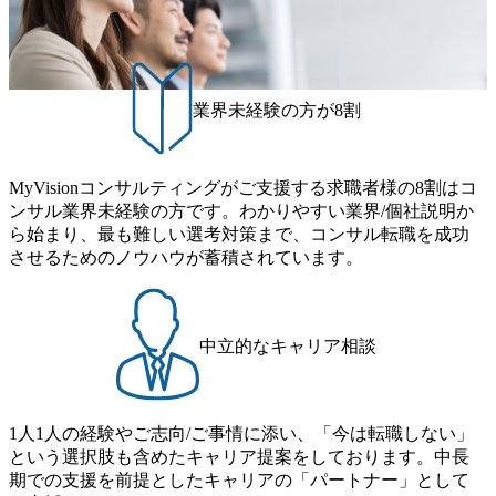
げれば常に新しいテーマのチャレンジ機会を提供している
残業代をつけさせないといったことはしない DE&Iにおいて
（ワンプール制） そのため、全体の離職率10％以下、未経
は女性活用や外国人/高齢者/障碍者などさまざまなバックグ
験3年未満の離職率は0％と驚異の定着率を誇る 大手ファー
ラウンドを持つメンバーの働く環境を整えている SDGsの推
ムと同水準以上の報酬制度であり、ファーム経験者の場合
進にも積極的で、プロボノ支援等を行っている 部活動も活
は、転職時報酬アップが基本 強く「個人」の成⾧を重視す
発で、多くのクラブが立ち上がっており、さまざまな役
業界未経験の方が8割
るカルチャーであり、昇進に枠もなく、今ならReadyになれ
職・所属・組織を超えて社員間のネットワーク形成・交流
ば上がれる環境となっている 安定した経営環境の下、コン
の場となっている <u>教育・研修プログラムが非常に充実</
サルティングファームの立ち上げフェーズに関わることが
u>しており、自己成長の機会も多い DirTuneという社内限定
MyVisionコンサルティングがご支援する求職者様の8割はコ
できる 豊富な経験を持つコンサル経験者の場合は、自らチ
番組があり、新卒紹介、会社の七不思議紹介等、規模が大
ンサル業界未経験の方です。わかりやすい業界/個社説明か
ームを立ち上げることが可能 裁量をもった営業活動、デリ
きくなっていく中で社員同士のつながりを広げる取り組み
ら始まり、最も難しい選考対策まで、コンサル転職を成功
バリー活動ができる(スタートアップとの協業、新規ソリュ
もしている 今後の成長戦略として海外展開を見据えてい
させるためのノウハウが蓄積されています。
ーションの開発 など) シンプレクスの顧客基盤、エンジニ
る。足元のグローバル案件割合は10%程度だが、英語が得
アケイパビリティを活かた確度の高い事業立ち上げが経験
意でグローバル案件に興味がある方はアサインされるチャ
できる 2026年8月21日(金) 19:30〜21:30 (19:20開場) 2026年8
ンスも大きい。 代表インタビュー https://note.com/dirbato/n/n0
月12日(水) 16:00 ※参加状況によっては抽選とさせていただ
a040c36b128 Forbes JAPAN BrandVoice Studio 「使命はテクノ
中立的なキャリア相談
く可能性がございます。 このたび、ファーム経験者の方を
ロジーで企業の可能性を引き出すこと。日本に求められるI
対象にした懇親会形式の採用イベント「サロンイベント」
Tコンサルタントという伴走者」 https://forbesjapan.com/article
を開催いたします。 カジュアルな場で現場社員と直接交流
s/detail/67452 Forbes JAPAN BrandVoice Studio 「コンサル業
できる機会ですので、ぜひご参加ください。 当日はXspear
界におけるIT人材価値再興。Dirbatoの最前線パートナーが
1人1人の経験やご志向/ご事情に添い、「今は転職しない」
Consulting代表取締役の早田とMDやその他現場社員が複数
切り開くテクノロジーの変革」 https://forbesjapan.com/articles/
という選択肢も含めたキャリア提案をしております。中長
preview/68657?preview=TAI1oir8Coe5Df3zuZhtd24YfH72/Zzdm
名参加する予定です！ ●費用 : 無料 虎ノ門ヒルズ付近 ※詳
期での支援を前提としたキャリアの「パートナー」として
BTIEMOnWUWREjOFLO1IL1KPEi4dgCbb Forbes JAPAN Bra
細な場所については参加者の方へ個別でご連絡いたしま