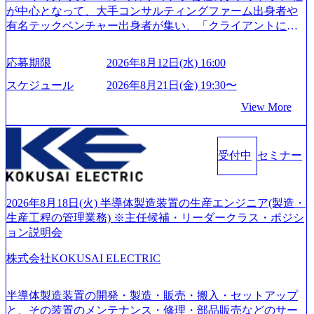
が中心となって、大手コンサルティングファーム出身者や
有名テックベンチャー出身者が集い、「クライアントにと
って真のデジタルトランスフォーメーションを創造した
い」という想いの下で立ち上げた新鋭ファーム テクノロジ
応募期限
2026年8月12日(水) 16:00
ーがビジネスの成功に大きな影響力を持つDX時代におい
て、20年以上にわたってFintech業界を中心に最先端テクノ
スケジュール
2026年8月21日(金) 19:30〜
ロジーを提供してきたシンプレクスのノウハウを活かしつ
View More
つ、あらゆる業種・業界のクライアントの企業価値の最大
化を支援するために、戦略策定、組織改革、人材育成、業
務改善、実行支援などのコンサルティングサービスを一気
受付中
セミナー
通貫で提供するのが特徴（いわゆる総合コンサルティング
ファーム） 社名の由来は”DXエリアにSpir（槍）を指して
切り開く””simplexないでは金融以外の領域にX（クロス）し
ていく”という位置づけ 一昔前は金融が強い企業として認知
2026年8月18日(火) 半導体製造装置の生産エンジニア(製造・
されていたが、現在金融の売上割合は全体の3割。現在はTo
生産工程の管理業務) ※主任候補・リーダークラス・ポジシ
C事業を始め、パブリック、製造業、通信、エンタメ、教
ョン説明会
育、保健など幅広く強みのあるファーム。 ワンプール制で
株式会社KOKUSAI ELECTRIC
はあるが、社員の興味のある分野やスキルを活用したいな
どの希望は考慮してのアサイン。 そのため、専門性を身に
着けたい方でも幅広に経験を積みたい方でも、キャリア形
半導体製造装置の開発・製造・販売・搬入・セットアップ
成が柔軟に可能な環境である。 https://storage.googleapis.com/
と、その装置のメンテナンス・修理・部品販売などのサー