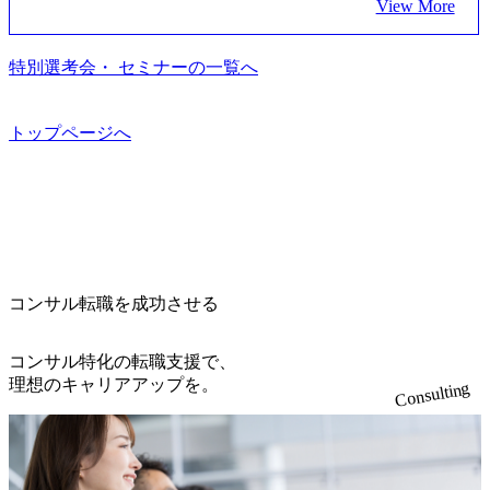
View More
加ください。 当日は、質疑応答のお時間もご用意しており
ムより高いオファー年収 ・実力主義でプロモーションでき
支援している。 他方、インキュベーション事業を手掛けて
近くには独身寮や社宅等が無いため、条件を満たす方には
ます。 是非、説明会にてお話できることを楽しみにしてお
る（ダブルスキップもあり） ・週に1度のアサインｍｔｇで
いるのも同社の特徴であり、 自社で新規事業開発も手掛け
住宅手当を支給します。 また、独身寮は男性のみの入居と
ります。 説明会後にアンケート回答をお願いいたします。
こまめに社員のキャリアについて検討してもらえる。結
つつ、複数社への出資～ハンズオン支援も行っている。 (参
特別選考会・ セミナーの一覧へ
なるため、入居基準を満たす女性には住宅手当を支給しま
オンライン(Google meets)
果、なりたいキャリアを反映できるｐｊにアサインしても
考) https://www.dirbato.co.jp/service/incubation.html (https://www.
す。 住宅手当は、一般賃貸物件を従業員が契約し、規程で
らえる ・シンプレクスというテクノロジーに強い部隊がい
dirbato.co.jp/service/incubation.html) 大手総合系コンサルティ
定める金額を会社が支払います。 その他： 採用時や転勤等
るため、エンジニアの視点からも協業しクライアントへ価
ングファームや、Slerなどから優秀層が多数ジョイン。 http
トップページへ
による引っ越し費用は、会社が負担します。 2026年8月18日
値提供できる ・デリバリー中心の案件もあればセールス中
s://storage.googleapis.com/our-vision-production.appspot.com/publi
(火) 19:00～20:00 2026年8月13日(木) 16:00 応募をご検討され
心の案件もあり、個々の裁量や得意領域に合わせた売り上
c/images/20240925205344_42693807-c7d5-418f-965b-3a03a5dd5
ている方を対象に、会社説明会を実施予定です。 ● 求人名
げの立て方を選べる ここ1年で社員数60名⇒100名超、売上
723_1200x559.webp 楽天グループ、SMBCグループ、NTT、
・【富山】半導体製造装置の生産エンジニア(製造・生産工
今期18億円⇒来期30億円（いずれも約170％アップ）と急成
良品計画、ファーストリテイリング等大手企業が中心顧客
程の管理業務) ※主任候補・リーダークラス ・【砺波】半
長中のファームである また、成長中ファームのため優秀な
直近では大阪万博のプロジェクトをAC、PwCとのコンペに
導体製造装置の生産エンジニア(製造・生産工程の管理業務)
上司の近くで働けるチャンスも多い(ボストン・コンサルテ
勝ち受注。 業務システム、ToC向けアプリ、セキュリティ
※主任候補・リーダークラス オンライン (Microsoft Teams)
ィング・グループ出身者等 (https://www.xspear.co.jp/member/ta
等万博に関するあらゆるIT関連業務をコンサルティングし
※顔出しは不要です。ご質問頂く際のみ、顔出ししていた
コンサル転職を成功させる
keto_kajita/)） 多様なメンバー、多様なプロジェクトによる
ている。 <u>ワンプール制</u>を取っており、業界の枠に縛
だければと存じます。
自己成長機会が多く、新たなチャレンジが可能 100名規模に
られず様々な案件にチャレンジ可能 専属の営業部隊がお
も関わらず、外資系戦略コンサルティングファームや総合
り、<u>営業活動に工数を割かれることなくデリバリーに注
コンサル特化の転職支援で、
系コンサルティングファームをはじめ、メーカー、ITベン
力可能</u> 従業員満足度を非常に重視しており、意にそぐ
理想のキャリアアップを。
Consulting
チャー、外資系金融機関など多彩な出自で構成されてお
わないプロジェクトにアサインされてしまった場合、半強
り、常に刺激を受けながらプロジェクトワークが可能 総合
制的に別のプロジェクトに異動することが可能。その結
コンサルティングファームの名の通り、全方位のクライア
果、<u>退職率も10%程度</u>(他社平均は2～30%程度) 残業
ントに対して様々なプロジェクトが存在しており、手を上
時間は<u>平均30時間程度。</u>バリューが出ていないから