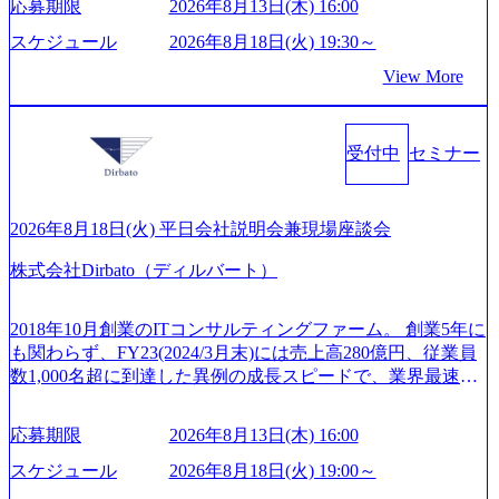
スタイム制度を実施しており、月単位の決められた労働時
応募期限
2026年8月13日(木) 16:00
対しては完全成功報酬制を採用し、M&A以外の選択肢も尊
広いプロジェクトに従事 - 鈴木健仁氏：新卒でベイカレン
間の範囲内で、出社・退社の時刻を社員の自己裁量に委
重する姿勢を持ち、将来の株価成長を取り込むスキームの
トに入社し最年少ディレクターを経てXspearに参画 - 梶田
スケジュール
2026年8月18日(火) 19:30～
ね、ワークライフバランスを図りながら効率的に働くこと
構築や事業承継支援も行う TWOSTONE&SonsグループはM
威人氏：BCG出身。金融業界における戦略策定、DX戦略立
ができる 【休日】 土日祝休みの完全週休2日制 2025年度の
View More
&A業界のリーディングカンパニーであり、領域にこだわら
案、人事組織テーマに強みを持ち、メディア・エンタメ業
年間休日は125日（GW8日、夏季9日、年末年始9日） 有給
ず幅広い案件に携わりながら自己成長とキャリアの挑戦が
界においてはDX戦略立案、NFT等の新規事業立案を得意と
休暇は年間24日（4月1日入社の場合）で、入社日に付与さ
可能 M&Aセンター出身者3名がメインメンバーであり、経
する。 - 藏満 一馬氏：アクセンチュア出身。金融業界を中
れます。 年次有給休暇の残日数は、翌年度に繰り越すこと
受付中
セミナー
験豊富なアドバイザーと共に働くことで、M&Aや財務アド
心に、DX戦略策定、新規事業立案、組織変革、規制対応等
ができます。 慶弔休暇は、事由により取得可能日数は異な
バイザリーなどの専門知識を獲得し、キャリアを発展させ
の幅広いプロジェクトを主導する。 - 天野 善仁氏：19卒Pw
りますが、3～7日の連続休暇を取得できます。 リフレッシ
る機会が提供される 主担当成約で10件以上ある人は課長職
C出身。Xspear最年少シニアマネージャー 社員インタビュー
ュ休暇は、規程で定める勤続年数ごとに、連続5日のリフレ
となり、平均3000万～4000万の年収となる 内訳としては個
ページ (https://www.xspear.co.jp/career/interviews/) 戦略だけの
2026年8月18日(火) 平日会社説明会兼現場座談会
ッシュ休暇を取得できます。 【育児や子の看護、介護など
人インセンティブ＋チームインセンティブ 課長は部下を育
コンサルは終わり──コンサル業界の風雲児に聞く。“これ
の制度】 育児休暇： 対象：小学校1年修了時の3月31日まで
株式会社Dirbato（ディルバート）
成活躍させるためのナレッジシェアおよび丁寧なOJTを欠か
から”のコンサルの在り方 (https://www.businessinsider.jp/articl
の子を育てるすべての従業員※期間：通算3年間 短時間勤
さずにチームとして動く組織風土がある 2026年8月18日(火)
e/20250205-simplex-xspear/) Xspear Consultingがえるぼし認定
務： 対象：小学校卒業までの子を育てるすべての従業員 1
19:30～ 所要時間 : 約1時間 2026年8月13日(木) 16:00 ＼応募
を取得 (https://www.agara.co.jp/article/382811) シンプレクスと
2018年10月創業のITコンサルティングファーム。 創業5年に
日2時間15分まで、始業・終業時刻の繰り上げ・繰り下げが
意思不問・業界未経験歓迎！／ M&A承継機構のビジョンや
Xspear Consultingが、東京都港区の行政手続き100%デジタル
も関わらず、FY23(2024/3月末)には売上高280億円、従業員
可能 子の看護休暇： 子1人につき5日まで取得でき、1時間
業務内容、実際の働き方について詳しくお伝えするオンラ
化を支援 (https://www.afpbb.com/articles/-/3520247) 【未経験
数1,000名超に到達した異例の成長スピードで、業界最速と
単位で取得することも可能 家族看護休暇： 5日まで取得で
イン説明会を開催いたします。 M&A業界に興味があり、ま
者】 ・年収UPでのオファー ・ワンプールで様々なインダ
なる10期1,000億円に対して、現状では計画値を上回る事業
き、1時間単位で取得することも可能 【独身寮、住宅手当制
ずはどんな仕事か知りたい 転職を考えたばかりで、幅広く
ストリーやソリューションを裁量をもって経験できる ・上
成⻑を遂げている。 現在コンサルティングファームでは外
度など】 独身寮：富山事業所の近くに、白風寮と青風寮の2
応募期限
2026年8月13日(木) 16:00
業界の情報を集めたい 働くイメージを具体的に知りたい M
流工程、先端技術を学べる環境 【コンサルファーム経験
資も含めて売上高TOP10にランクインしている。 主力事業
つの寮があり、以下の入居基準を満たす方が入居可能で
&A業界にご興味がある方、転職を少しでもお考えの方はも
者】 ・専門領域に軸足を置きながら、他領域にもチャレン
はITコンサルティング。幅広い業界の大企業を中心に、IT
スケジュール
2026年8月18日(火) 19:00～
す。 ＜入居基準＞ ・満33歳までの独身者 ・自宅から勤務地
ちろん、情報収集をしたい方でも歓迎です。お気軽にご参
ジできる環境 ・タイトルアップでのオファー ・現職ファー
戦略策定等の上流工程から実装・運用定着まで一気通貫で
までの通勤総時間が2時間を超えること 住宅手当： 本社の