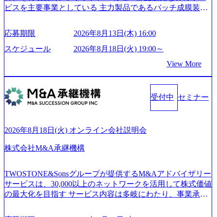
our-vision-production.appspot.com/public/images/20240925204135
ビスを主要事業としている 主力製品であるバッチ成膜装置
_93b1bff3-f71c-4bc9-8bd9-72a8a4826007_1200x554.webp https://
は、世界中の半導体デバイスメーカーから高く評価され、
storage.googleapis.com/our-vision-production.appspot.com/public/i
世界トップクラスのシェアを有している 技術と対話を通じ
mages/20250502152751_46c65543-87ef-4e86-a85a-8649e1c532f9
応募期限
2026年8月13日(木) 16:00
て未来を創造し、社会課題の解決に貢献することを目指し
_956x512.webp https://storage.googleapis.com/our-vision-producti
on.appspot.com/public/images/20250502152804_ba6aaa1a-9ffc-4f
ている Mission:私たちの技術/私たちの対話 Vision:夢を未来
スケジュール
2026年8月18日(火) 19:00～
2a-9b40-06fff8ee19af_961x517.webp https://storage.googleapis.co
につなぐベストパートナー Value:私たちの技術/私たちの対
View More
m/our-vision-production.appspot.com/public/images/202505021528
話 IoT社会の浸透、AIの加速等により半導体需要は世界中で
31_721b100c-62c9-4258-aa0e-97182898115f_960x510.webp シ
急伸長しており、それに伴い半導体製造装置の需要も伸長
ンプレクス社は、FinTech領域に強みを持つITコンサルティ
中 https://storage.googleapis.com/our-vision-production.appspot.co
ング会社で、NRI、NTTDATAと同じく世界のFinTech Ranki
受付中
セミナー
m/public/images/20260224131045_0fee4978-bb25-43a7-a367-542
ngsTop 100企業にも選出されている。ITコンサルティング、
6b95cd599_1200x543.webp https://storage.googleapis.com/our-visi
開発、運用保守と言った全工程を行う「一気通貫体制」が
on-production.appspot.com/public/images/20260224131052_2abe7
特長 ビジネスへの深い理解を持つコンサルタントが集うXs
cb8-329e-4a45-a8f5-73d9728b2cd7_1200x486.webp https://storag
2026年8月18日(火) オンライン会社説明会
e.googleapis.com/our-vision-production.appspot.com/public/image
pearと、最先端テクノロジーに深い知見を持つシンプレクス
s/20260224131100_d8b3379f-6e64-4566-aea4-924f21977d35_120
社またはグループ会社との協力体制を築いている Xspear社
株式会社M&A承継機構
0x460.webp https://storage.googleapis.com/our-vision-production.a
はあくまでもコンサルティングファームであり、システム
ppspot.com/public/images/20260224131116_05d25aab-49d6-4429-
開発を担当することはない https://storage.googleapis.com/our-vi
810e-138e27965ee8_1200x386.webp グローバル人財育成を目
TWOSTONE&Sonsグループが提供するM&Aアドバイザリー
sion-production.appspot.com/public/images/20240925204111_caa9
的とした「語学研修」、効果的なプレゼンのポイントを掴
サービスは、30,000以上のネットワークを活用して株式価値
4e4b-6aae-45a6-a0ce-b98154c816a2_1153x543.webp メンバー情
み実践に強くなるための「プレゼン研修」、自社キャリア
の最大化を目指す サービス内容は多岐にわたり、事業承継
報 (https://www.xspear.co.jp/member/)一部抜粋 - 伊勢山 昇吾氏:
アドバイザーによる自身のキャリア構築をめざす「キャリ
コンサルティングやM&Aアドバイザリー、財務アドバイザ
ベイカレントにてIT戦略立案から実装支援を軸に、様々な
ア開発研修」などがある 生産現場を含む全部門でフレック
リーなどが含まれており、幅広いニーズに対応 譲渡企業に
業界で新規事業戦略、成長戦略、PMI推進、業務改革等の幅