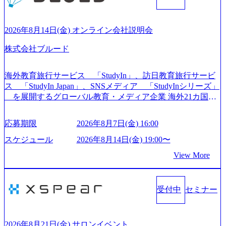
や各種プロジェクトマネジメント、最先端テクノロジーの
導入支援までワンストップでサービスを提供する。「世界
をデザインする」というビジョンを掲げ、クライアント目
2026年8月14日(金) オンライン会社説明会
線のきめ細やかな気配りで、クライアントが本当に求めて
株式会社ブルード
いることは何かを追究し、本当に価値のある成果を提供し
ている。 2015年創業ながら、従業員数が1年で300人強増加
の736名（2024年1月）に到達。上場を目指し、さらに採用
海外教育旅行サービス 「StudyIn」、訪日教育旅行サービ
のスピードを上げている。 人にフォーカスをして急成長す
ス 「StudyIn Japan」、SNSメディア 「StudyInシリーズ」
る唯一無二のコンサルティングファーム【株式会社ノース
を展開するグローバル教育・メディア企業 海外21カ国と
サンド 執行役員新山氏、庄司氏インタビュー】 (https://my-vi
の取引実績と2,000校以上の提携教育機関を活用し、海外教
sion.co.jp/consulting-firm/northsand/interview01) ノースサンドは
育支援サービスを提供している 動画メディア事業を基盤と
応募期限
2026年8月7日(金) 16:00
2015年に設立され、前年比205%の売上成長を遂げるなど、
して、留学支援・訪日教育旅行・SNSマーケティング事業
急速な成長を遂げている。 ​ 新規事業立案から業務改革、IT
を展開している Mission:より多くの人に、グローバルという
スケジュール
2026年8月14日(金) 19:00〜
戦略立案、IT導入までをワンストップで提供するコンサル
選択肢を Vision:世界を代表する、ライフチェンジ・インフ
View More
ティングファームである。 ​- 2025年1月時点で従業員数1,209
ラになる Value： INTEGRITY誠実であろう 素直に心を開い
名を擁し、事業拡大を続けている。 「人」にフォーカスを
て伝える、自責かつ利他の精神で動く、謙虚な姿勢でウソ
当てたコンサルティング会社として、社員の人間力を強み
やグチを言わない BE CRAZY熱狂しよう 10倍思考で攻め
としたサービスを提供している。 ​- - 2018年から6年連続で
受付中
セミナー
る、失敗を恐れずにふみだす、執着心をもって没頭する O
「働きがいのある会社ベストカンパニー」に選出され、社
WNERSHIP当事者であろう みずから決めてみずから動く、
員モチベーションが高いと評価されている。 ​ 大手コンサル
全体最適で考える、チームを巻き込む SPEEDスピードにこ
ティングファームやSIer、事業会社出身者など、多様な経歴
だわろう 今すぐ決める、すばやく動く、まず成果物をだす
2026年8月21日(金) サロンイベント