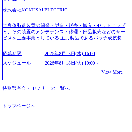
育、保健など幅広く強みのあるファーム。 ワンプール制で
株式会社KOKUSAI ELECTRIC
はあるが、社員の興味のある分野やスキルを活用したいな
どの希望は考慮してのアサイン。 そのため、専門性を身に
着けたい方でも幅広に経験を積みたい方でも、キャリア形
半導体製造装置の開発・製造・販売・搬入・セットアップ
成が柔軟に可能な環境である。 https://storage.googleapis.com/
と、その装置のメンテナンス・修理・部品販売などのサー
our-vision-production.appspot.com/public/images/20240925204135
ビスを主要事業としている 主力製品であるバッチ成膜装置
_93b1bff3-f71c-4bc9-8bd9-72a8a4826007_1200x554.webp https://
は、世界中の半導体デバイスメーカーから高く評価され、
storage.googleapis.com/our-vision-production.appspot.com/public/i
世界トップクラスのシェアを有している 技術と対話を通じ
mages/20250502152751_46c65543-87ef-4e86-a85a-8649e1c532f9
応募期限
2026年8月13日(木) 16:00
て未来を創造し、社会課題の解決に貢献することを目指し
_956x512.webp https://storage.googleapis.com/our-vision-producti
on.appspot.com/public/images/20250502152804_ba6aaa1a-9ffc-4f
ている Mission:私たちの技術/私たちの対話 Vision:夢を未来
スケジュール
2026年8月18日(火) 19:00～
2a-9b40-06fff8ee19af_961x517.webp https://storage.googleapis.co
につなぐベストパートナー Value:私たちの技術/私たちの対
View More
m/our-vision-production.appspot.com/public/images/202505021528
話 IoT社会の浸透、AIの加速等により半導体需要は世界中で
31_721b100c-62c9-4258-aa0e-97182898115f_960x510.webp シ
急伸長しており、それに伴い半導体製造装置の需要も伸長
ンプレクス社は、FinTech領域に強みを持つITコンサルティ
中 https://storage.googleapis.com/our-vision-production.appspot.co
特別選考会・ セミナーの一覧へ
ング会社で、NRI、NTTDATAと同じく世界のFinTech Ranki
m/public/images/20260224131045_0fee4978-bb25-43a7-a367-542
ngsTop 100企業にも選出されている。ITコンサルティング、
6b95cd599_1200x543.webp https://storage.googleapis.com/our-visi
開発、運用保守と言った全工程を行う「一気通貫体制」が
on-production.appspot.com/public/images/20260224131052_2abe7
トップページへ
特長 ビジネスへの深い理解を持つコンサルタントが集うXs
cb8-329e-4a45-a8f5-73d9728b2cd7_1200x486.webp https://storag
e.googleapis.com/our-vision-production.appspot.com/public/image
pearと、最先端テクノロジーに深い知見を持つシンプレクス
s/20260224131100_d8b3379f-6e64-4566-aea4-924f21977d35_120
社またはグループ会社との協力体制を築いている Xspear社
0x460.webp https://storage.googleapis.com/our-vision-production.a
はあくまでもコンサルティングファームであり、システム
ppspot.com/public/images/20260224131116_05d25aab-49d6-4429-