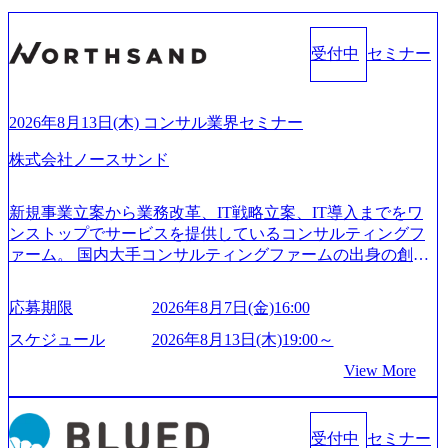
受付中
セミナー
2026年8月13日(木) コンサル業界セミナー
株式会社ノースサンド
新規事業立案から業務改革、IT戦略立案、IT導入までをワ
ンストップでサービスを提供しているコンサルティングフ
ァーム。 国内大手コンサルティングファームの出身の創業
メンバーが、「クライアントの求めていることに対して、
もっと自由に誠実に提案できる会社をつくりたい」「胸を
応募期限
2026年8月7日(金)16:00
張って会社が好きだと言えるような家族的な組織をつくり
たい」という想いで会社を設立 PwC・アクセンチュアとい
スケジュール
2026年8月13日(木)19:00～
った大手コンサルティングファームをはじめ、SIerや事業会
View More
社出身者など、様々な経歴の社員が活躍しており、働きや
すく魅力的な環境が整っているため、定着率が高いことか
ら「働きがいのある会社」に4年連続ベストカンパニーに選
受付中
セミナー
出されている。 残業時間は平均30時間程度 事業/IT戦略立案