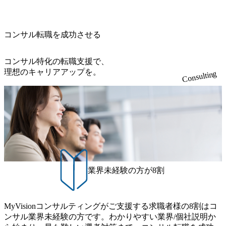
開発を担当することはない https://storage.googleapis.com/our-vi
810e-138e27965ee8_1200x386.webp グローバル人財育成を目
sion-production.appspot.com/public/images/20240925204111_caa9
的とした「語学研修」、効果的なプレゼンのポイントを掴
4e4b-6aae-45a6-a0ce-b98154c816a2_1153x543.webp メンバー情
み実践に強くなるための「プレゼン研修」、自社キャリア
報 (https://www.xspear.co.jp/member/)一部抜粋 - 伊勢山 昇吾氏:
コンサル転職を成功させる
アドバイザーによる自身のキャリア構築をめざす「キャリ
ベイカレントにてIT戦略立案から実装支援を軸に、様々な
ア開発研修」などがある 生産現場を含む全部門でフレック
業界で新規事業戦略、成長戦略、PMI推進、業務改革等の幅
スタイム制度を実施しており、月単位の決められた労働時
コンサル特化の転職支援で、
広いプロジェクトに従事 - 鈴木健仁氏：新卒でベイカレン
間の範囲内で、出社・退社の時刻を社員の自己裁量に委
理想のキャリアアップを。
Consulting
トに入社し最年少ディレクターを経てXspearに参画 - 梶田
ね、ワークライフバランスを図りながら効率的に働くこと
威人氏：BCG出身。金融業界における戦略策定、DX戦略立
ができる 【休日】 土日祝休みの完全週休2日制 2025年度の
案、人事組織テーマに強みを持ち、メディア・エンタメ業
年間休日は125日（GW8日、夏季9日、年末年始9日） 有給
界においてはDX戦略立案、NFT等の新規事業立案を得意と
休暇は年間24日（4月1日入社の場合）で、入社日に付与さ
する。 - 藏満 一馬氏：アクセンチュア出身。金融業界を中
れます。 年次有給休暇の残日数は、翌年度に繰り越すこと
心に、DX戦略策定、新規事業立案、組織変革、規制対応等
ができます。 慶弔休暇は、事由により取得可能日数は異な
の幅広いプロジェクトを主導する。 - 天野 善仁氏：19卒Pw
りますが、3～7日の連続休暇を取得できます。 リフレッシ
C出身。Xspear最年少シニアマネージャー 社員インタビュー
ュ休暇は、規程で定める勤続年数ごとに、連続5日のリフレ
ページ (https://www.xspear.co.jp/career/interviews/) 戦略だけの
ッシュ休暇を取得できます。 【育児や子の看護、介護など
業界未経験の方が8割
コンサルは終わり──コンサル業界の風雲児に聞く。“これ
の制度】 育児休暇： 対象：小学校1年修了時の3月31日まで
から”のコンサルの在り方 (https://www.businessinsider.jp/articl
の子を育てるすべての従業員※期間：通算3年間 短時間勤
e/20250205-simplex-xspear/) Xspear Consultingがえるぼし認定
務： 対象：小学校卒業までの子を育てるすべての従業員 1
を取得 (https://www.agara.co.jp/article/382811) シンプレクスと
MyVisionコンサルティングがご支援する求職者様の8割はコ
日2時間15分まで、始業・終業時刻の繰り上げ・繰り下げが
Xspear Consultingが、東京都港区の行政手続き100%デジタル
ンサル業界未経験の方です。わかりやすい業界/個社説明か
可能 子の看護休暇： 子1人につき5日まで取得でき、1時間
化を支援 (https://www.afpbb.com/articles/-/3520247) 【未経験