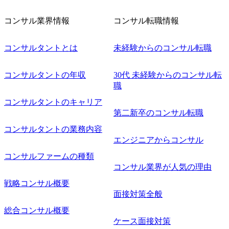
対象にした懇親会形式の採用イベント「サロンイベント」
を開催いたします。 カジュアルな場で現場社員と直接交流
コンサル業界情報
コンサル転職情報
できる機会ですので、ぜひご参加ください。 当日はXspear
Consulting代表取締役の早田とMDやその他現場社員が複数
名参加する予定です！ ●費用 : 無料 虎ノ門ヒルズ付近 ※詳
コンサルタントとは
未経験からのコンサル転職
細な場所については参加者の方へ個別でご連絡いたしま
す。 コンサルファームにてマネージャー以上の職務を担当
コンサルタントの年収
30代 未経験からのコンサル転
している方
職
コンサルタントのキャリア
第二新卒のコンサル転職
コンサルタントの業務内容
エンジニアからコンサル
コンサルファームの種類
コンサル業界が人気の理由
戦略コンサル概要
面接対策全般
総合コンサル概要
ケース面接対策