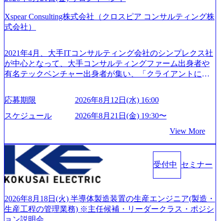
の社員が活躍している。 年間休日120日以上、完全週休2日
GRITやり抜こう 逆境でもブレずに続ける、改善サイクルを
制、有給休暇初年度10日（消化率46.3%）、特別休暇5日な
Xspear Consulting株式会社（クロスピア コンサルティング株
回す、結果が出るまでやり抜く 2026年8月14日(金) 19:00〜2
ど、充実した休暇制度を整備している。 ​ 月平均残業時間は
式会社）
0:00 (60分) 2026年8月7日(金) 16:00 本説明会は、選考の前段
25時間であり、ワークライフバランスを重視した働き方が
として「まず会社を知っていただく場」として設けたもの
可能である。 ​ スポレク制度や入社者歓迎会、全社員集会、
です。評価の場ではないため、キャリアを検討中の段階の
2021年4月、大手ITコンサルティング会社のシンプレクス社
リフレッシュ休暇など、社員同士の交流や健康をサポート
方にもご参加いただけます。 連休中の平日夜という日程の
が中心となって、大手コンサルティングファーム出身者や
する取り組みが充実している。 2026年8月13日(木) 19:00～2
ため、在職中の方も有給を取得することなく、現職への配
有名テックベンチャー出身者が集い、「クライアントにと
0:30予定 2026年8月7日(金) 16:00 コンサル業界の動向や業務
慮なくご参加いただけます。帰省先からのオンライン参加
って真のデジタルトランスフォーメーションを創造した
内容・会社説明・匿名の質問コーナーなどを盛り込んだ業
も可能です。 ● 当日のプログラム ・会社説明(40分) 教育
い」という想いの下で立ち上げた新鋭ファーム テクノロジ
界セミナーを実施しています。 ●前回開催時のアンケート
応募期限
2026年8月12日(水) 16:00
旅行事業の内容とビジネスモデル/今後の構想・事業展開/入
ーがビジネスの成功に大きな影響力を持つDX時代におい
結果 満足度：100％ 感想一例：「コンサルタントへのイメ
社後のキャリアパス ・質疑応答(20分) オンライン (Google M
て、20年以上にわたってFintech業界を中心に最先端テクノ
スケジュール
2026年8月21日(金) 19:30〜
ージのぼんやりしていた部分が明確になりました」「業界
eet) ・営業・マーケティングなど、ビジネスサイドでのキャ
ロジーを提供してきたシンプレクスのノウハウを活かしつ
の全体感や実際に働いていらっしゃる方の体感的なお話を
View More
リアを検討されている方 ・転職を具体的に決めてはいない
つ、あらゆる業種・業界のクライアントの企業価値の最大
伺うことができ、参考になりました」 オンライン(ZOO
が、情報収集を進めたい段階の方 ・東京・大阪での勤務を
化を支援するために、戦略策定、組織改革、人材育成、業
M)
希望される方
務改善、実行支援などのコンサルティングサービスを一気
受付中
セミナー
通貫で提供するのが特徴（いわゆる総合コンサルティング
ファーム） 社名の由来は”DXエリアにSpir（槍）を指して
切り開く””simplexないでは金融以外の領域にX（クロス）し
ていく”という位置づけ 一昔前は金融が強い企業として認知
2026年8月18日(火) 半導体製造装置の生産エンジニア(製造・
されていたが、現在金融の売上割合は全体の3割。現在はTo
生産工程の管理業務) ※主任候補・リーダークラス・ポジシ
C事業を始め、パブリック、製造業、通信、エンタメ、教
ョン説明会