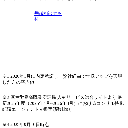
系コンサルティングファームをはじめ、メーカー、ITベン
チャー、外資系金融機関など多彩な出自で構成されてお
無
転職相談する
り、常に刺激を受けながらプロジェクトワークが可能 総合
料
コンサルティングファームの名の通り、全方位のクライア
ントに対して様々なプロジェクトが存在しており、手を上
げれば常に新しいテーマのチャレンジ機会を提供している
（ワンプール制） そのため、全体の離職率10％以下、未経
験3年未満の離職率は0％と驚異の定着率を誇る 大手ファー
ムと同水準以上の報酬制度であり、ファーム経験者の場合
は、転職時報酬アップが基本 強く「個人」の成⾧を重視す
るカルチャーであり、昇進に枠もなく、今ならReadyになれ
ば上がれる環境となっている 安定した経営環境の下、コン
サルティングファームの立ち上げフェーズに関わることが
※1 2026年1月に内定承諾し、弊社経由で年収アップを実現
できる 豊富な経験を持つコンサル経験者の場合は、自らチ
した方の平均値
ームを立ち上げることが可能 裁量をもった営業活動、デリ
バリー活動ができる(スタートアップとの協業、新規ソリュ
※2 厚生労働省職業安定局 人材サービス総合サイトより 最
ーションの開発 など) シンプレクスの顧客基盤、エンジニ
新2025年度（2025年4月~2026年3月）におけるコンサル特化
アケイパビリティを活かた確度の高い事業立ち上げが経験
転職エージェント支援実績数比較
できる 2026年8月21日(金) 19:30〜21:30 (19:20開場) 2026年8
月12日(水) 16:00 ※参加状況によっては抽選とさせていただ
く可能性がございます。 このたび、ファーム経験者の方を
※3 2025年9月16日時点