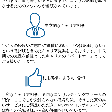
ら始まり、最も難しい選考対策まで、コンサル転職を成功
単位で取得することも可能 家族看護休暇： 5日まで取得で
者】 ・年収UPでのオファー ・ワンプールで様々なインダ
させるためのノウハウが蓄積されています。
き、1時間単位で取得することも可能 【独身寮、住宅手当制
ストリーやソリューションを裁量をもって経験できる ・上
度など】 独身寮：富山事業所の近くに、白風寮と青風寮の2
流工程、先端技術を学べる環境 【コンサルファーム経験
つの寮があり、以下の入居基準を満たす方が入居可能で
者】 ・専門領域に軸足を置きながら、他領域にもチャレン
す。 ＜入居基準＞ ・満33歳までの独身者 ・自宅から勤務地
ジできる環境 ・タイトルアップでのオファー ・現職ファー
中立的なキャリア相談
までの通勤総時間が2時間を超えること 住宅手当： 本社の
ムより高いオファー年収 ・実力主義でプロモーションでき
近くには独身寮や社宅等が無いため、条件を満たす方には
る（ダブルスキップもあり） ・週に1度のアサインｍｔｇで
住宅手当を支給します。 また、独身寮は男性のみの入居と
こまめに社員のキャリアについて検討してもらえる。結
なるため、入居基準を満たす女性には住宅手当を支給しま
1人1人の経験やご志向/ご事情に添い、「今は転職しない」
果、なりたいキャリアを反映できるｐｊにアサインしても
す。 住宅手当は、一般賃貸物件を従業員が契約し、規程で
という選択肢も含めたキャリア提案をしております。中長
らえる ・シンプレクスというテクノロジーに強い部隊がい
定める金額を会社が支払います。 その他： 採用時や転勤等
期での支援を前提としたキャリアの「パートナー」として
るため、エンジニアの視点からも協業しクライアントへ価
による引っ越し費用は、会社が負担します。 2026年8月18日
ご支援いたします。
値提供できる ・デリバリー中心の案件もあればセールス中
(火) 19:00～20:00 2026年8月13日(木) 16:00 応募をご検討され
心の案件もあり、個々の裁量や得意領域に合わせた売り上
ている方を対象に、会社説明会を実施予定です。 ● 求人名
げの立て方を選べる ここ1年で社員数60名⇒100名超、売上
・【富山】半導体製造装置の生産エンジニア(製造・生産工
今期18億円⇒来期30億円（いずれも約170％アップ）と急成
利用者様による高い評価
程の管理業務) ※主任候補・リーダークラス ・【砺波】半
長中のファームである また、成長中ファームのため優秀な
導体製造装置の生産エンジニア(製造・生産工程の管理業務)
上司の近くで働けるチャンスも多い(ボストン・コンサルテ
※主任候補・リーダークラス オンライン (Microsoft Teams)
ィング・グループ出身者等 (https://www.xspear.co.jp/member/ta
丁寧なキャリア相談、適切なコンサルティングファームの
※顔出しは不要です。ご質問頂く際のみ、顔出ししていた
keto_kajita/)） 多様なメンバー、多様なプロジェクトによる
紹介、ここでしか受けられない選考対策。そうした質の高
だければと存じます。
自己成長機会が多く、新たなチャレンジが可能 100名規模に
いサービスにご満足いただき、MyVisionコンサルティング
も関わらず、外資系戦略コンサルティングファームや総合
は多くの求職者様から高い評価を頂いています。