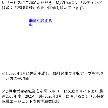
伝えいたします。コンサルティング業界への転職を迷われ
いサービスにご満足いただき、MyVisionコンサルティング
ている方や情報収集を行いたい方のご参加も歓迎です。更
は多くの求職者様から高い評価を頂いています。
に、当日は現場コンサルタントとの座談会も開催します。
上位職のコンサルタントだけでなく、メンバークラスのコ
無
転職相談する
ンサルタントも登壇しますので、当社へ気になることや転
料
職後のご不安な事はその場でご質問いただけますので、ぜ
ひお聞きください！ ※過去の質問例)会社の強みや中長期の
方向性、コンサルタントとSEの違い、他コンサルファーム
との違い、今後のキャリアパス など。 会社説明＋座談会(1
9:00～20:00) ・書類免除でのご対応もしておりますので担当
リクルーターまでご相談下さい。 ・ご希望の方は、会社説
明会兼現場座談会実施後、カジュアル面談もしくは1次選考
の対応もさせて頂きますので担当リクルーターまでご相談
下さい。なお、当日はコンテンツに変更があること、ご了
承ください。 【服装・持ち物】 ・特になし カジュアルな服
※1 2026年1月に内定承諾し、弊社経由で年収アップを実現
装でご参加ください。 【募集ポジション】 ITコンサルタン
した方の平均値
ト(役職問わず) 【案件内容(一例)】 ・IT戦略立案/IT中長期
ロードマップ策定 ・全社クラウド基盤グランドデザイン策
※2 厚生労働省職業安定局 人材サービス総合サイトより 最
定 ・全社デジタルトランスフォーメーション企画構想 ・業
新2025年度（2025年4月~2026年3月）におけるコンサル特化
務/組織/システムの現状分析/RPA選定/導入/実装 ・プライベ
転職エージェント支援実績数比較
ート/パブリッククラウド導入 ・AI活用による業務効率化/