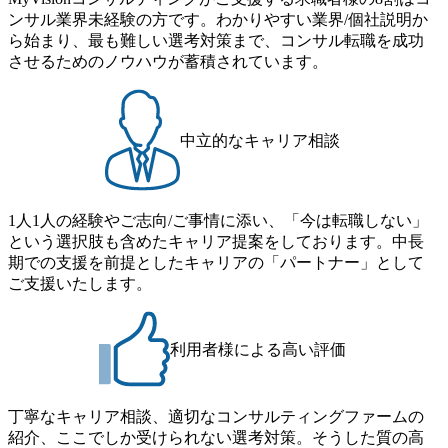
ンサル業界未経験の方です。わかりやすい業界/個社説明か
ームを立ち上げることが可能 裁量をもった営業活動、デリ
きくなっていく中で社員同士のつながりを広げる取り組み
ら始まり、最も難しい選考対策まで、コンサル転職を成功
バリー活動ができる(スタートアップとの協業、新規ソリュ
もしている 今後の成長戦略として海外展開を見据えてい
させるためのノウハウが蓄積されています。
ーションの開発 など) シンプレクスの顧客基盤、エンジニ
る。足元のグローバル案件割合は10%程度だが、英語が得
アケイパビリティを活かた確度の高い事業立ち上げが経験
意でグローバル案件に興味がある方はアサインされるチャ
できる 2026年8月21日(金) 19:30〜21:30 (19:20開場) 2026年8
ンスも大きい。 代表インタビュー https://note.com/dirbato/n/n0
月12日(水) 16:00 ※参加状況によっては抽選とさせていただ
a040c36b128 Forbes JAPAN BrandVoice Studio 「使命はテクノ
中立的なキャリア相談
く可能性がございます。 このたび、ファーム経験者の方を
ロジーで企業の可能性を引き出すこと。日本に求められるI
対象にした懇親会形式の採用イベント「サロンイベント」
Tコンサルタントという伴走者」 https://forbesjapan.com/article
を開催いたします。 カジュアルな場で現場社員と直接交流
s/detail/67452 Forbes JAPAN BrandVoice Studio 「コンサル業
できる機会ですので、ぜひご参加ください。 当日はXspear
界におけるIT人材価値再興。Dirbatoの最前線パートナーが
1人1人の経験やご志向/ご事情に添い、「今は転職しない」
Consulting代表取締役の早田とMDやその他現場社員が複数
切り開くテクノロジーの変革」 https://forbesjapan.com/articles/
という選択肢も含めたキャリア提案をしております。中長
preview/68657?preview=TAI1oir8Coe5Df3zuZhtd24YfH72/Zzdm
名参加する予定です！ ●費用 : 無料 虎ノ門ヒルズ付近 ※詳
期での支援を前提としたキャリアの「パートナー」として
BTIEMOnWUWREjOFLO1IL1KPEi4dgCbb Forbes JAPAN Bra
細な場所については参加者の方へ個別でご連絡いたしま
ご支援いたします。
ndVoice Studio 「求めるのは、競争と連帯 。IT特化の急成長
す。 コンサルファームにてマネージャー以上の職務を担当
ファーム・Dirbatoの社員支援」 https://forbesjapan.com/articles/
している方
detail/69848 MyViision企業インタビュー① https://my-vision.co.
利用者様による高い評価
jp/consulting-firm/dirbato/interview01 MyViision企業インタビュ
ー② https://my-vision.co.jp/consulting-firm/dirbato/interview02 20
26年8月18日(火) 19:00開始～最長20:00終了 2026年8月13日
(木) 16:00 当日はDirbatoの現役トップコンサルタントが業界
丁寧なキャリア相談、適切なコンサルティングファームの
動向を踏まえ、コンサルティング市場の最新トレンドをお
紹介、ここでしか受けられない選考対策。そうした質の高