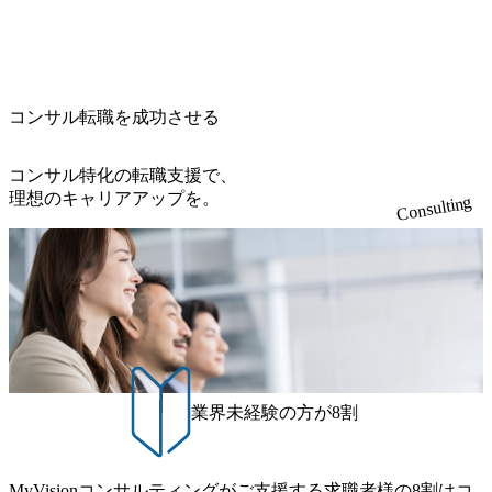
げの立て方を選べる ここ1年で社員数60名⇒100名超、売上
723_1200x559.webp 楽天グループ、SMBCグループ、NTT、
・【富山】半導体製造装置の生産エンジニア(製造・生産工
今期18億円⇒来期30億円（いずれも約170％アップ）と急成
良品計画、ファーストリテイリング等大手企業が中心顧客
程の管理業務) ※主任候補・リーダークラス ・【砺波】半
長中のファームである また、成長中ファームのため優秀な
直近では大阪万博のプロジェクトをAC、PwCとのコンペに
導体製造装置の生産エンジニア(製造・生産工程の管理業務)
上司の近くで働けるチャンスも多い(ボストン・コンサルテ
勝ち受注。 業務システム、ToC向けアプリ、セキュリティ
※主任候補・リーダークラス オンライン (Microsoft Teams)
ィング・グループ出身者等 (https://www.xspear.co.jp/member/ta
等万博に関するあらゆるIT関連業務をコンサルティングし
※顔出しは不要です。ご質問頂く際のみ、顔出ししていた
コンサル転職を成功させる
keto_kajita/)） 多様なメンバー、多様なプロジェクトによる
ている。 <u>ワンプール制</u>を取っており、業界の枠に縛
だければと存じます。
自己成長機会が多く、新たなチャレンジが可能 100名規模に
られず様々な案件にチャレンジ可能 専属の営業部隊がお
も関わらず、外資系戦略コンサルティングファームや総合
り、<u>営業活動に工数を割かれることなくデリバリーに注
コンサル特化の転職支援で、
系コンサルティングファームをはじめ、メーカー、ITベン
力可能</u> 従業員満足度を非常に重視しており、意にそぐ
理想のキャリアアップを。
Consulting
チャー、外資系金融機関など多彩な出自で構成されてお
わないプロジェクトにアサインされてしまった場合、半強
り、常に刺激を受けながらプロジェクトワークが可能 総合
制的に別のプロジェクトに異動することが可能。その結
コンサルティングファームの名の通り、全方位のクライア
果、<u>退職率も10%程度</u>(他社平均は2～30%程度) 残業
ントに対して様々なプロジェクトが存在しており、手を上
時間は<u>平均30時間程度。</u>バリューが出ていないから
げれば常に新しいテーマのチャレンジ機会を提供している
残業代をつけさせないといったことはしない DE&Iにおいて
（ワンプール制） そのため、全体の離職率10％以下、未経
は女性活用や外国人/高齢者/障碍者などさまざまなバックグ
験3年未満の離職率は0％と驚異の定着率を誇る 大手ファー
ラウンドを持つメンバーの働く環境を整えている SDGsの推
ムと同水準以上の報酬制度であり、ファーム経験者の場合
進にも積極的で、プロボノ支援等を行っている 部活動も活
は、転職時報酬アップが基本 強く「個人」の成⾧を重視す
発で、多くのクラブが立ち上がっており、さまざまな役
業界未経験の方が8割
るカルチャーであり、昇進に枠もなく、今ならReadyになれ
職・所属・組織を超えて社員間のネットワーク形成・交流
ば上がれる環境となっている 安定した経営環境の下、コン
の場となっている <u>教育・研修プログラムが非常に充実</
サルティングファームの立ち上げフェーズに関わることが
u>しており、自己成長の機会も多い DirTuneという社内限定
MyVisionコンサルティングがご支援する求職者様の8割はコ
できる 豊富な経験を持つコンサル経験者の場合は、自らチ
番組があり、新卒紹介、会社の七不思議紹介等、規模が大