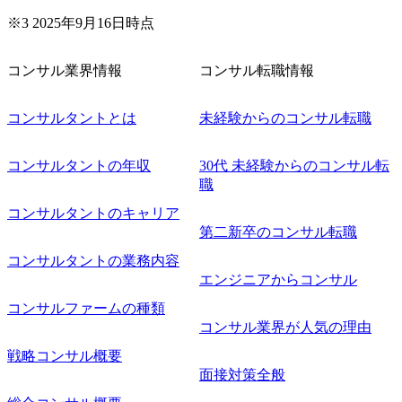
業務再構築 ・IoTを活用したデジタルワークスタイル変革案
企画 ・Disruptive Technologyを活用した新規事業の立案/推
※3 2025年9月16日時点
進 など 【中途入社社員の入社の決め手(一例)】 ・創業
フェーズに参画し、コアメンバーとして会社を一緒に創り
コンサル業界情報
コンサル転職情報
上げていきたい ・サービスやソリューションに捉われず、
顧客が真に求めるサービスを提供したい ・様々な業種業界
でのプロジェクトに参画し、自身のスキルアップを図りた
コンサルタントとは
未経験からのコンサル転職
い ・エンジニア経験を活かして要件定義や提案、企画とい
った上流工程にチャレンジしたい ・コンサルのみならず新
コンサルタントの年収
30代 未経験からのコンサル転
規事業開発にも興味があり、ゆくゆくはチャレンジしてみ
職
たい オンライン(Teams)
コンサルタントのキャリア
第二新卒のコンサル転職
コンサルタントの業務内容
エンジニアからコンサル
コンサルファームの種類
コンサル業界が人気の理由
戦略コンサル概要
面接対策全般