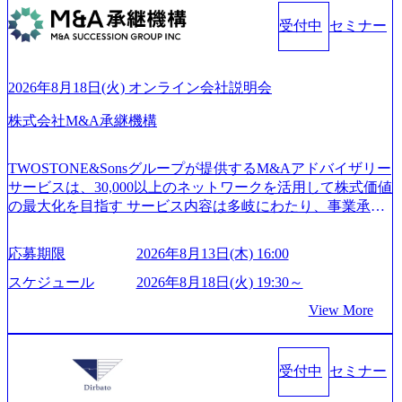
ンプレクス社は、FinTech領域に強みを持つITコンサルティ
中 https://storage.googleapis.com/our-vision-production.appspot.co
ング会社で、NRI、NTTDATAと同じく世界のFinTech Ranki
受付中
セミナー
m/public/images/20260224131045_0fee4978-bb25-43a7-a367-542
ngsTop 100企業にも選出されている。ITコンサルティング、
6b95cd599_1200x543.webp https://storage.googleapis.com/our-visi
開発、運用保守と言った全工程を行う「一気通貫体制」が
on-production.appspot.com/public/images/20260224131052_2abe7
特長 ビジネスへの深い理解を持つコンサルタントが集うXs
cb8-329e-4a45-a8f5-73d9728b2cd7_1200x486.webp https://storag
2026年8月18日(火) オンライン会社説明会
e.googleapis.com/our-vision-production.appspot.com/public/image
pearと、最先端テクノロジーに深い知見を持つシンプレクス
s/20260224131100_d8b3379f-6e64-4566-aea4-924f21977d35_120
社またはグループ会社との協力体制を築いている Xspear社
株式会社M&A承継機構
0x460.webp https://storage.googleapis.com/our-vision-production.a
はあくまでもコンサルティングファームであり、システム
ppspot.com/public/images/20260224131116_05d25aab-49d6-4429-
開発を担当することはない https://storage.googleapis.com/our-vi
810e-138e27965ee8_1200x386.webp グローバル人財育成を目
TWOSTONE&Sonsグループが提供するM&Aアドバイザリー
sion-production.appspot.com/public/images/20240925204111_caa9
的とした「語学研修」、効果的なプレゼンのポイントを掴
サービスは、30,000以上のネットワークを活用して株式価値
4e4b-6aae-45a6-a0ce-b98154c816a2_1153x543.webp メンバー情
み実践に強くなるための「プレゼン研修」、自社キャリア
の最大化を目指す サービス内容は多岐にわたり、事業承継
報 (https://www.xspear.co.jp/member/)一部抜粋 - 伊勢山 昇吾氏:
アドバイザーによる自身のキャリア構築をめざす「キャリ
コンサルティングやM&Aアドバイザリー、財務アドバイザ
ベイカレントにてIT戦略立案から実装支援を軸に、様々な
ア開発研修」などがある 生産現場を含む全部門でフレック
リーなどが含まれており、幅広いニーズに対応 譲渡企業に
業界で新規事業戦略、成長戦略、PMI推進、業務改革等の幅
スタイム制度を実施しており、月単位の決められた労働時
応募期限
2026年8月13日(木) 16:00
対しては完全成功報酬制を採用し、M&A以外の選択肢も尊
広いプロジェクトに従事 - 鈴木健仁氏：新卒でベイカレン
間の範囲内で、出社・退社の時刻を社員の自己裁量に委
重する姿勢を持ち、将来の株価成長を取り込むスキームの
トに入社し最年少ディレクターを経てXspearに参画 - 梶田
スケジュール
2026年8月18日(火) 19:30～
ね、ワークライフバランスを図りながら効率的に働くこと
構築や事業承継支援も行う TWOSTONE&SonsグループはM
威人氏：BCG出身。金融業界における戦略策定、DX戦略立
ができる 【休日】 土日祝休みの完全週休2日制 2025年度の
View More
&A業界のリーディングカンパニーであり、領域にこだわら
案、人事組織テーマに強みを持ち、メディア・エンタメ業
年間休日は125日（GW8日、夏季9日、年末年始9日） 有給
ず幅広い案件に携わりながら自己成長とキャリアの挑戦が
界においてはDX戦略立案、NFT等の新規事業立案を得意と
休暇は年間24日（4月1日入社の場合）で、入社日に付与さ
可能 M&Aセンター出身者3名がメインメンバーであり、経
する。 - 藏満 一馬氏：アクセンチュア出身。金融業界を中
れます。 年次有給休暇の残日数は、翌年度に繰り越すこと
受付中
セミナー
験豊富なアドバイザーと共に働くことで、M&Aや財務アド
心に、DX戦略策定、新規事業立案、組織変革、規制対応等
ができます。 慶弔休暇は、事由により取得可能日数は異な
バイザリーなどの専門知識を獲得し、キャリアを発展させ
の幅広いプロジェクトを主導する。 - 天野 善仁氏：19卒Pw