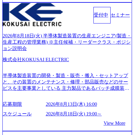
化を支援するために、戦略策定、組織改革、人材育成、業
務改善、実行支援などのコンサルティングサービスを一気
受付中
セミナー
通貫で提供するのが特徴（いわゆる総合コンサルティング
ファーム） 社名の由来は”DXエリアにSpir（槍）を指して
切り開く””simplexないでは金融以外の領域にX（クロス）し
ていく”という位置づけ 一昔前は金融が強い企業として認知
2026年8月18日(火) 半導体製造装置の生産エンジニア(製造・
されていたが、現在金融の売上割合は全体の3割。現在はTo
生産工程の管理業務) ※主任候補・リーダークラス・ポジシ
C事業を始め、パブリック、製造業、通信、エンタメ、教
ョン説明会
育、保健など幅広く強みのあるファーム。 ワンプール制で
株式会社KOKUSAI ELECTRIC
はあるが、社員の興味のある分野やスキルを活用したいな
どの希望は考慮してのアサイン。 そのため、専門性を身に
着けたい方でも幅広に経験を積みたい方でも、キャリア形
半導体製造装置の開発・製造・販売・搬入・セットアップ
成が柔軟に可能な環境である。 https://storage.googleapis.com/
と、その装置のメンテナンス・修理・部品販売などのサー
our-vision-production.appspot.com/public/images/20240925204135
ビスを主要事業としている 主力製品であるバッチ成膜装置
_93b1bff3-f71c-4bc9-8bd9-72a8a4826007_1200x554.webp https://
は、世界中の半導体デバイスメーカーから高く評価され、
storage.googleapis.com/our-vision-production.appspot.com/public/i
世界トップクラスのシェアを有している 技術と対話を通じ
mages/20250502152751_46c65543-87ef-4e86-a85a-8649e1c532f9
応募期限
2026年8月13日(木) 16:00
て未来を創造し、社会課題の解決に貢献することを目指し
_956x512.webp https://storage.googleapis.com/our-vision-producti
on.appspot.com/public/images/20250502152804_ba6aaa1a-9ffc-4f
ている Mission:私たちの技術/私たちの対話 Vision:夢を未来
スケジュール
2026年8月18日(火) 19:00～
2a-9b40-06fff8ee19af_961x517.webp https://storage.googleapis.co
につなぐベストパートナー Value:私たちの技術/私たちの対
View More
m/our-vision-production.appspot.com/public/images/202505021528
話 IoT社会の浸透、AIの加速等により半導体需要は世界中で
31_721b100c-62c9-4258-aa0e-97182898115f_960x510.webp シ
急伸長しており、それに伴い半導体製造装置の需要も伸長