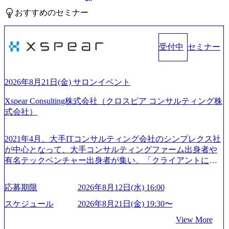
料
おすすめのセミナー
受付中
セミナー
2026年8月21日(金) サロンイベント
Xspear Consulting株式会社（クロスピア コンサルティング株
式会社）
2021年4月、大手ITコンサルティング会社のシンプレクス社
が中心となって、大手コンサルティングファーム出身者や
有名テックベンチャー出身者が集い、「クライアントにと
って真のデジタルトランスフォーメーションを創造した
い」という想いの下で立ち上げた新鋭ファーム テクノロジ
応募期限
2026年8月12日(水) 16:00
ーがビジネスの成功に大きな影響力を持つDX時代におい
て、20年以上にわたってFintech業界を中心に最先端テクノ
スケジュール
2026年8月21日(金) 19:30〜
ロジーを提供してきたシンプレクスのノウハウを活かしつ
View More
つ、あらゆる業種・業界のクライアントの企業価値の最大