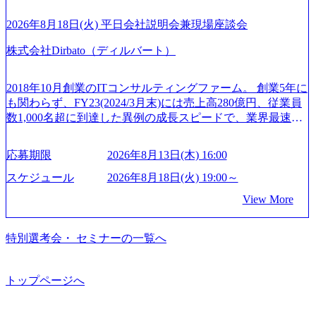
りますが、3～7日の連続休暇を取得できます。 リフレッシ
る機会が提供される 主担当成約で10件以上ある人は課長職
C出身。Xspear最年少シニアマネージャー 社員インタビュー
ュ休暇は、規程で定める勤続年数ごとに、連続5日のリフレ
となり、平均3000万～4000万の年収となる 内訳としては個
ページ (https://www.xspear.co.jp/career/interviews/) 戦略だけの
2026年8月18日(火) 平日会社説明会兼現場座談会
ッシュ休暇を取得できます。 【育児や子の看護、介護など
人インセンティブ＋チームインセンティブ 課長は部下を育
コンサルは終わり──コンサル業界の風雲児に聞く。“これ
の制度】 育児休暇： 対象：小学校1年修了時の3月31日まで
株式会社Dirbato（ディルバート）
成活躍させるためのナレッジシェアおよび丁寧なOJTを欠か
から”のコンサルの在り方 (https://www.businessinsider.jp/articl
の子を育てるすべての従業員※期間：通算3年間 短時間勤
さずにチームとして動く組織風土がある 2026年8月18日(火)
e/20250205-simplex-xspear/) Xspear Consultingがえるぼし認定
務： 対象：小学校卒業までの子を育てるすべての従業員 1
19:30～ 所要時間 : 約1時間 2026年8月13日(木) 16:00 ＼応募
を取得 (https://www.agara.co.jp/article/382811) シンプレクスと
2018年10月創業のITコンサルティングファーム。 創業5年に
日2時間15分まで、始業・終業時刻の繰り上げ・繰り下げが
意思不問・業界未経験歓迎！／ M&A承継機構のビジョンや
Xspear Consultingが、東京都港区の行政手続き100%デジタル
も関わらず、FY23(2024/3月末)には売上高280億円、従業員
可能 子の看護休暇： 子1人につき5日まで取得でき、1時間
業務内容、実際の働き方について詳しくお伝えするオンラ
化を支援 (https://www.afpbb.com/articles/-/3520247) 【未経験
数1,000名超に到達した異例の成長スピードで、業界最速と
単位で取得することも可能 家族看護休暇： 5日まで取得で
イン説明会を開催いたします。 M&A業界に興味があり、ま
者】 ・年収UPでのオファー ・ワンプールで様々なインダ
なる10期1,000億円に対して、現状では計画値を上回る事業
き、1時間単位で取得することも可能 【独身寮、住宅手当制
ずはどんな仕事か知りたい 転職を考えたばかりで、幅広く
ストリーやソリューションを裁量をもって経験できる ・上
成⻑を遂げている。 現在コンサルティングファームでは外
度など】 独身寮：富山事業所の近くに、白風寮と青風寮の2
応募期限
2026年8月13日(木) 16:00
業界の情報を集めたい 働くイメージを具体的に知りたい M
流工程、先端技術を学べる環境 【コンサルファーム経験
資も含めて売上高TOP10にランクインしている。 主力事業
つの寮があり、以下の入居基準を満たす方が入居可能で
&A業界にご興味がある方、転職を少しでもお考えの方はも
者】 ・専門領域に軸足を置きながら、他領域にもチャレン
はITコンサルティング。幅広い業界の大企業を中心に、IT
スケジュール
2026年8月18日(火) 19:00～
す。 ＜入居基準＞ ・満33歳までの独身者 ・自宅から勤務地
ちろん、情報収集をしたい方でも歓迎です。お気軽にご参
ジできる環境 ・タイトルアップでのオファー ・現職ファー
戦略策定等の上流工程から実装・運用定着まで一気通貫で
までの通勤総時間が2時間を超えること 住宅手当： 本社の
View More
加ください。 当日は、質疑応答のお時間もご用意しており
ムより高いオファー年収 ・実力主義でプロモーションでき
支援している。 他方、インキュベーション事業を手掛けて
近くには独身寮や社宅等が無いため、条件を満たす方には
ます。 是非、説明会にてお話できることを楽しみにしてお
る（ダブルスキップもあり） ・週に1度のアサインｍｔｇで
いるのも同社の特徴であり、 自社で新規事業開発も手掛け
住宅手当を支給します。 また、独身寮は男性のみの入居と
ります。 説明会後にアンケート回答をお願いいたします。
こまめに社員のキャリアについて検討してもらえる。結
つつ、複数社への出資～ハンズオン支援も行っている。 (参
特別選考会・ セミナーの一覧へ
なるため、入居基準を満たす女性には住宅手当を支給しま
オンライン(Google meets)
果、なりたいキャリアを反映できるｐｊにアサインしても
考) https://www.dirbato.co.jp/service/incubation.html (https://www.
す。 住宅手当は、一般賃貸物件を従業員が契約し、規程で
らえる ・シンプレクスというテクノロジーに強い部隊がい
dirbato.co.jp/service/incubation.html) 大手総合系コンサルティ
定める金額を会社が支払います。 その他： 採用時や転勤等
るため、エンジニアの視点からも協業しクライアントへ価
ングファームや、Slerなどから優秀層が多数ジョイン。 http
トップページへ
による引っ越し費用は、会社が負担します。 2026年8月18日
値提供できる ・デリバリー中心の案件もあればセールス中
s://storage.googleapis.com/our-vision-production.appspot.com/publi
(火) 19:00～20:00 2026年8月13日(木) 16:00 応募をご検討され
心の案件もあり、個々の裁量や得意領域に合わせた売り上
c/images/20240925205344_42693807-c7d5-418f-965b-3a03a5dd5
ている方を対象に、会社説明会を実施予定です。 ● 求人名