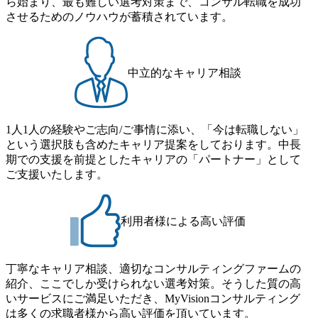
ら始まり、最も難しい選考対策まで、コンサル転職を成功
単位で取得することも可能 家族看護休暇： 5日まで取得で
者】 ・年収UPでのオファー ・ワンプールで様々なインダ
させるためのノウハウが蓄積されています。
き、1時間単位で取得することも可能 【独身寮、住宅手当制
ストリーやソリューションを裁量をもって経験できる ・上
度など】 独身寮：富山事業所の近くに、白風寮と青風寮の2
流工程、先端技術を学べる環境 【コンサルファーム経験
つの寮があり、以下の入居基準を満たす方が入居可能で
者】 ・専門領域に軸足を置きながら、他領域にもチャレン
す。 ＜入居基準＞ ・満33歳までの独身者 ・自宅から勤務地
ジできる環境 ・タイトルアップでのオファー ・現職ファー
中立的なキャリア相談
までの通勤総時間が2時間を超えること 住宅手当： 本社の
ムより高いオファー年収 ・実力主義でプロモーションでき
近くには独身寮や社宅等が無いため、条件を満たす方には
る（ダブルスキップもあり） ・週に1度のアサインｍｔｇで
住宅手当を支給します。 また、独身寮は男性のみの入居と
こまめに社員のキャリアについて検討してもらえる。結
なるため、入居基準を満たす女性には住宅手当を支給しま
1人1人の経験やご志向/ご事情に添い、「今は転職しない」
果、なりたいキャリアを反映できるｐｊにアサインしても
す。 住宅手当は、一般賃貸物件を従業員が契約し、規程で
という選択肢も含めたキャリア提案をしております。中長
らえる ・シンプレクスというテクノロジーに強い部隊がい
定める金額を会社が支払います。 その他： 採用時や転勤等
期での支援を前提としたキャリアの「パートナー」として
るため、エンジニアの視点からも協業しクライアントへ価
による引っ越し費用は、会社が負担します。 2026年8月18日
ご支援いたします。
値提供できる ・デリバリー中心の案件もあればセールス中
(火) 19:00～20:00 2026年8月13日(木) 16:00 応募をご検討され
心の案件もあり、個々の裁量や得意領域に合わせた売り上
ている方を対象に、会社説明会を実施予定です。 ● 求人名
げの立て方を選べる ここ1年で社員数60名⇒100名超、売上
・【富山】半導体製造装置の生産エンジニア(製造・生産工
今期18億円⇒来期30億円（いずれも約170％アップ）と急成
利用者様による高い評価
程の管理業務) ※主任候補・リーダークラス ・【砺波】半
長中のファームである また、成長中ファームのため優秀な
導体製造装置の生産エンジニア(製造・生産工程の管理業務)
上司の近くで働けるチャンスも多い(ボストン・コンサルテ
※主任候補・リーダークラス オンライン (Microsoft Teams)
ィング・グループ出身者等 (https://www.xspear.co.jp/member/ta
丁寧なキャリア相談、適切なコンサルティングファームの
※顔出しは不要です。ご質問頂く際のみ、顔出ししていた
keto_kajita/)） 多様なメンバー、多様なプロジェクトによる
紹介、ここでしか受けられない選考対策。そうした質の高
だければと存じます。
自己成長機会が多く、新たなチャレンジが可能 100名規模に
いサービスにご満足いただき、MyVisionコンサルティング
も関わらず、外資系戦略コンサルティングファームや総合
は多くの求職者様から高い評価を頂いています。