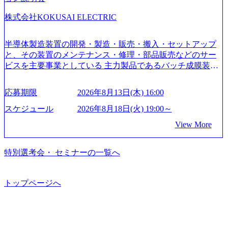
育、保健など幅広く強みのあるファーム。 ワンプール制で
株式会社KOKUSAI ELECTRIC
はあるが、社員の興味のある分野やスキルを活用したいな
どの希望は考慮してのアサイン。 そのため、専門性を身に
着けたい方でも幅広に経験を積みたい方でも、キャリア形
半導体製造装置の開発・製造・販売・搬入・セットアップ
成が柔軟に可能な環境である。 https://storage.googleapis.com/
と、その装置のメンテナンス・修理・部品販売などのサー
our-vision-production.appspot.com/public/images/20240925204135
ビスを主要事業としている 主力製品であるバッチ成膜装置
_93b1bff3-f71c-4bc9-8bd9-72a8a4826007_1200x554.webp https://
は、世界中の半導体デバイスメーカーから高く評価され、
storage.googleapis.com/our-vision-production.appspot.com/public/i
世界トップクラスのシェアを有している 技術と対話を通じ
mages/20250502152751_46c65543-87ef-4e86-a85a-8649e1c532f9
応募期限
2026年8月13日(木) 16:00
て未来を創造し、社会課題の解決に貢献することを目指し
_956x512.webp https://storage.googleapis.com/our-vision-producti
on.appspot.com/public/images/20250502152804_ba6aaa1a-9ffc-4f
ている Mission:私たちの技術/私たちの対話 Vision:夢を未来
スケジュール
2026年8月18日(火) 19:00～
2a-9b40-06fff8ee19af_961x517.webp https://storage.googleapis.co
につなぐベストパートナー Value:私たちの技術/私たちの対
View More
m/our-vision-production.appspot.com/public/images/202505021528
話 IoT社会の浸透、AIの加速等により半導体需要は世界中で
31_721b100c-62c9-4258-aa0e-97182898115f_960x510.webp シ
急伸長しており、それに伴い半導体製造装置の需要も伸長
ンプレクス社は、FinTech領域に強みを持つITコンサルティ
中 https://storage.googleapis.com/our-vision-production.appspot.co
特別選考会・ セミナーの一覧へ
ング会社で、NRI、NTTDATAと同じく世界のFinTech Ranki
m/public/images/20260224131045_0fee4978-bb25-43a7-a367-542
ngsTop 100企業にも選出されている。ITコンサルティング、
6b95cd599_1200x543.webp https://storage.googleapis.com/our-visi
開発、運用保守と言った全工程を行う「一気通貫体制」が
on-production.appspot.com/public/images/20260224131052_2abe7
トップページへ
特長 ビジネスへの深い理解を持つコンサルタントが集うXs
cb8-329e-4a45-a8f5-73d9728b2cd7_1200x486.webp https://storag
e.googleapis.com/our-vision-production.appspot.com/public/image
pearと、最先端テクノロジーに深い知見を持つシンプレクス
s/20260224131100_d8b3379f-6e64-4566-aea4-924f21977d35_120
社またはグループ会社との協力体制を築いている Xspear社
0x460.webp https://storage.googleapis.com/our-vision-production.a
はあくまでもコンサルティングファームであり、システム
ppspot.com/public/images/20260224131116_05d25aab-49d6-4429-