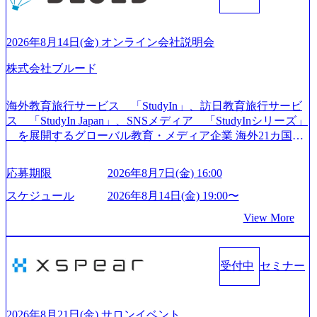
や各種プロジェクトマネジメント、最先端テクノロジーの
導入支援までワンストップでサービスを提供する。「世界
をデザインする」というビジョンを掲げ、クライアント目
2026年8月14日(金) オンライン会社説明会
線のきめ細やかな気配りで、クライアントが本当に求めて
株式会社ブルード
いることは何かを追究し、本当に価値のある成果を提供し
ている。 2015年創業ながら、従業員数が1年で300人強増加
の736名（2024年1月）に到達。上場を目指し、さらに採用
海外教育旅行サービス 「StudyIn」、訪日教育旅行サービ
のスピードを上げている。 人にフォーカスをして急成長す
ス 「StudyIn Japan」、SNSメディア 「StudyInシリーズ」
る唯一無二のコンサルティングファーム【株式会社ノース
を展開するグローバル教育・メディア企業 海外21カ国と
サンド 執行役員新山氏、庄司氏インタビュー】 (https://my-vi
の取引実績と2,000校以上の提携教育機関を活用し、海外教
sion.co.jp/consulting-firm/northsand/interview01) ノースサンドは
育支援サービスを提供している 動画メディア事業を基盤と
応募期限
2026年8月7日(金) 16:00
2015年に設立され、前年比205%の売上成長を遂げるなど、
して、留学支援・訪日教育旅行・SNSマーケティング事業
急速な成長を遂げている。 ​ 新規事業立案から業務改革、IT
を展開している Mission:より多くの人に、グローバルという
スケジュール
2026年8月14日(金) 19:00〜
戦略立案、IT導入までをワンストップで提供するコンサル
選択肢を Vision:世界を代表する、ライフチェンジ・インフ
View More
ティングファームである。 ​- 2025年1月時点で従業員数1,209
ラになる Value： INTEGRITY誠実であろう 素直に心を開い
名を擁し、事業拡大を続けている。 「人」にフォーカスを
て伝える、自責かつ利他の精神で動く、謙虚な姿勢でウソ
当てたコンサルティング会社として、社員の人間力を強み
やグチを言わない BE CRAZY熱狂しよう 10倍思考で攻め
としたサービスを提供している。 ​- - 2018年から6年連続で
受付中
セミナー
る、失敗を恐れずにふみだす、執着心をもって没頭する O
「働きがいのある会社ベストカンパニー」に選出され、社
WNERSHIP当事者であろう みずから決めてみずから動く、
員モチベーションが高いと評価されている。 ​ 大手コンサル
全体最適で考える、チームを巻き込む SPEEDスピードにこ
ティングファームやSIer、事業会社出身者など、多様な経歴
だわろう 今すぐ決める、すばやく動く、まず成果物をだす
2026年8月21日(金) サロンイベント