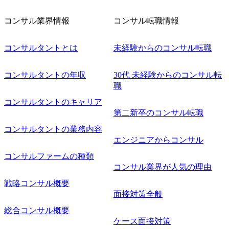
対象にした懇親会形式の採用イベント「サロンイベント」
を開催いたします。 カジュアルな場で現場社員と直接交流
コンサル業界情報
コンサル転職情報
できる機会ですので、ぜひご参加ください。 当日はXspear
Consulting代表取締役の早田とMDやその他現場社員が複数
名参加する予定です！ ●費用 : 無料 虎ノ門ヒルズ付近 ※詳
コンサルタントとは
未経験からのコンサル転職
細な場所については参加者の方へ個別でご連絡いたしま
す。 コンサルファームにてマネージャー以上の職務を担当
コンサルタントの年収
30代 未経験からのコンサル転
している方
職
コンサルタントのキャリア
第二新卒のコンサル転職
コンサルタントの業務内容
エンジニアからコンサル
コンサルファームの種類
コンサル業界が人気の理由
戦略コンサル概要
面接対策全般
総合コンサル概要
ケース面接対策