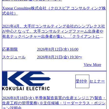
の社員が活躍している。 年間休日120日以上、完全週休2日
GRITやり抜こう 逆境でもブレずに続ける、改善サイクルを
制、有給休暇初年度10日（消化率46.3%）、特別休暇5日な
Xspear Consulting株式会社（クロスピア コンサルティング株
回す、結果が出るまでやり抜く 2026年8月14日(金) 19:00〜2
ど、充実した休暇制度を整備している。 ​ 月平均残業時間は
式会社）
0:00 (60分) 2026年8月7日(金) 16:00 本説明会は、選考の前段
25時間であり、ワークライフバランスを重視した働き方が
として「まず会社を知っていただく場」として設けたもの
可能である。 ​ スポレク制度や入社者歓迎会、全社員集会、
です。評価の場ではないため、キャリアを検討中の段階の
2021年4月、大手ITコンサルティング会社のシンプレクス社
リフレッシュ休暇など、社員同士の交流や健康をサポート
方にもご参加いただけます。 連休中の平日夜という日程の
が中心となって、大手コンサルティングファーム出身者や
する取り組みが充実している。 2026年8月13日(木) 19:00～2
ため、在職中の方も有給を取得することなく、現職への配
有名テックベンチャー出身者が集い、「クライアントにと
0:30予定 2026年8月7日(金) 16:00 コンサル業界の動向や業務
慮なくご参加いただけます。帰省先からのオンライン参加
って真のデジタルトランスフォーメーションを創造した
内容・会社説明・匿名の質問コーナーなどを盛り込んだ業
も可能です。 ● 当日のプログラム ・会社説明(40分) 教育
い」という想いの下で立ち上げた新鋭ファーム テクノロジ
界セミナーを実施しています。 ●前回開催時のアンケート
応募期限
2026年8月12日(水) 16:00
旅行事業の内容とビジネスモデル/今後の構想・事業展開/入
ーがビジネスの成功に大きな影響力を持つDX時代におい
結果 満足度：100％ 感想一例：「コンサルタントへのイメ
社後のキャリアパス ・質疑応答(20分) オンライン (Google M
て、20年以上にわたってFintech業界を中心に最先端テクノ
スケジュール
2026年8月21日(金) 19:30〜
ージのぼんやりしていた部分が明確になりました」「業界
eet) ・営業・マーケティングなど、ビジネスサイドでのキャ
ロジーを提供してきたシンプレクスのノウハウを活かしつ
の全体感や実際に働いていらっしゃる方の体感的なお話を
View More
リアを検討されている方 ・転職を具体的に決めてはいない
つ、あらゆる業種・業界のクライアントの企業価値の最大
伺うことができ、参考になりました」 オンライン(ZOO
が、情報収集を進めたい段階の方 ・東京・大阪での勤務を
化を支援するために、戦略策定、組織改革、人材育成、業
M)
希望される方
務改善、実行支援などのコンサルティングサービスを一気
受付中
セミナー
通貫で提供するのが特徴（いわゆる総合コンサルティング
ファーム） 社名の由来は”DXエリアにSpir（槍）を指して
切り開く””simplexないでは金融以外の領域にX（クロス）し
ていく”という位置づけ 一昔前は金融が強い企業として認知
2026年8月18日(火) 半導体製造装置の生産エンジニア(製造・
されていたが、現在金融の売上割合は全体の3割。現在はTo
生産工程の管理業務) ※主任候補・リーダークラス・ポジシ
C事業を始め、パブリック、製造業、通信、エンタメ、教
ョン説明会