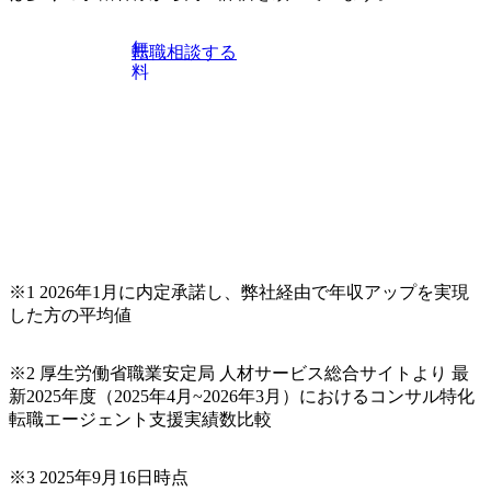
系コンサルティングファームをはじめ、メーカー、ITベン
チャー、外資系金融機関など多彩な出自で構成されてお
無
転職相談する
り、常に刺激を受けながらプロジェクトワークが可能 総合
料
コンサルティングファームの名の通り、全方位のクライア
ントに対して様々なプロジェクトが存在しており、手を上
げれば常に新しいテーマのチャレンジ機会を提供している
（ワンプール制） そのため、全体の離職率10％以下、未経
験3年未満の離職率は0％と驚異の定着率を誇る 大手ファー
ムと同水準以上の報酬制度であり、ファーム経験者の場合
は、転職時報酬アップが基本 強く「個人」の成⾧を重視す
るカルチャーであり、昇進に枠もなく、今ならReadyになれ
ば上がれる環境となっている 安定した経営環境の下、コン
サルティングファームの立ち上げフェーズに関わることが
※1 2026年1月に内定承諾し、弊社経由で年収アップを実現
できる 豊富な経験を持つコンサル経験者の場合は、自らチ
した方の平均値
ームを立ち上げることが可能 裁量をもった営業活動、デリ
バリー活動ができる(スタートアップとの協業、新規ソリュ
※2 厚生労働省職業安定局 人材サービス総合サイトより 最
ーションの開発 など) シンプレクスの顧客基盤、エンジニ
新2025年度（2025年4月~2026年3月）におけるコンサル特化
アケイパビリティを活かた確度の高い事業立ち上げが経験
転職エージェント支援実績数比較
できる 2026年8月21日(金) 19:30〜21:30 (19:20開場) 2026年8
月12日(水) 16:00 ※参加状況によっては抽選とさせていただ
く可能性がございます。 このたび、ファーム経験者の方を
※3 2025年9月16日時点