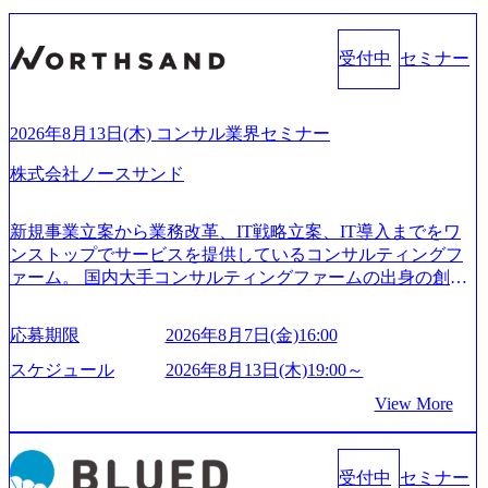
受付中
セミナー
2026年8月13日(木) コンサル業界セミナー
株式会社ノースサンド
新規事業立案から業務改革、IT戦略立案、IT導入までをワ
ンストップでサービスを提供しているコンサルティングフ
ァーム。 国内大手コンサルティングファームの出身の創業
メンバーが、「クライアントの求めていることに対して、
もっと自由に誠実に提案できる会社をつくりたい」「胸を
応募期限
2026年8月7日(金)16:00
張って会社が好きだと言えるような家族的な組織をつくり
たい」という想いで会社を設立 PwC・アクセンチュアとい
スケジュール
2026年8月13日(木)19:00～
った大手コンサルティングファームをはじめ、SIerや事業会
View More
社出身者など、様々な経歴の社員が活躍しており、働きや
すく魅力的な環境が整っているため、定着率が高いことか
ら「働きがいのある会社」に4年連続ベストカンパニーに選
受付中
セミナー
出されている。 残業時間は平均30時間程度 事業/IT戦略立案