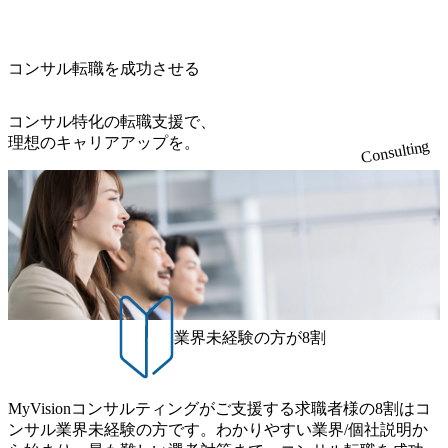
開発を担当することはない https://storage.googleapis.com/our-vi
810e-138e27965ee8_1200x386.webp グローバル人財育成を目
sion-production.appspot.com/public/images/20240925204111_caa9
的とした「語学研修」、効果的なプレゼンのポイントを掴
4e4b-6aae-45a6-a0ce-b98154c816a2_1153x543.webp メンバー情
み実践に強くなるための「プレゼン研修」、自社キャリア
報 (https://www.xspear.co.jp/member/)一部抜粋 - 伊勢山 昇吾氏:
コンサル転職を成功させる
アドバイザーによる自身のキャリア構築をめざす「キャリ
ベイカレントにてIT戦略立案から実装支援を軸に、様々な
ア開発研修」などがある 生産現場を含む全部門でフレック
業界で新規事業戦略、成長戦略、PMI推進、業務改革等の幅
スタイム制度を実施しており、月単位の決められた労働時
コンサル特化の転職支援で、
広いプロジェクトに従事 - 鈴木健仁氏：新卒でベイカレン
間の範囲内で、出社・退社の時刻を社員の自己裁量に委
理想のキャリアアップを。
Consulting
トに入社し最年少ディレクターを経てXspearに参画 - 梶田
ね、ワークライフバランスを図りながら効率的に働くこと
威人氏：BCG出身。金融業界における戦略策定、DX戦略立
ができる 【休日】 土日祝休みの完全週休2日制 2025年度の
案、人事組織テーマに強みを持ち、メディア・エンタメ業
年間休日は125日（GW8日、夏季9日、年末年始9日） 有給
界においてはDX戦略立案、NFT等の新規事業立案を得意と
休暇は年間24日（4月1日入社の場合）で、入社日に付与さ
する。 - 藏満 一馬氏：アクセンチュア出身。金融業界を中
れます。 年次有給休暇の残日数は、翌年度に繰り越すこと
心に、DX戦略策定、新規事業立案、組織変革、規制対応等
ができます。 慶弔休暇は、事由により取得可能日数は異な
の幅広いプロジェクトを主導する。 - 天野 善仁氏：19卒Pw
りますが、3～7日の連続休暇を取得できます。 リフレッシ
C出身。Xspear最年少シニアマネージャー 社員インタビュー
ュ休暇は、規程で定める勤続年数ごとに、連続5日のリフレ
ページ (https://www.xspear.co.jp/career/interviews/) 戦略だけの
ッシュ休暇を取得できます。 【育児や子の看護、介護など
業界未経験の方が8割
コンサルは終わり──コンサル業界の風雲児に聞く。“これ
の制度】 育児休暇： 対象：小学校1年修了時の3月31日まで
から”のコンサルの在り方 (https://www.businessinsider.jp/articl
の子を育てるすべての従業員※期間：通算3年間 短時間勤
e/20250205-simplex-xspear/) Xspear Consultingがえるぼし認定
務： 対象：小学校卒業までの子を育てるすべての従業員 1
を取得 (https://www.agara.co.jp/article/382811) シンプレクスと
MyVisionコンサルティングがご支援する求職者様の8割はコ
日2時間15分まで、始業・終業時刻の繰り上げ・繰り下げが
Xspear Consultingが、東京都港区の行政手続き100%デジタル
ンサル業界未経験の方です。わかりやすい業界/個社説明か
可能 子の看護休暇： 子1人につき5日まで取得でき、1時間
化を支援 (https://www.afpbb.com/articles/-/3520247) 【未経験