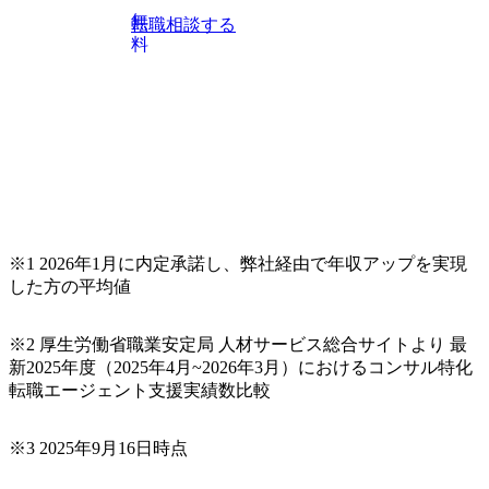
います。 生成AIなどの最新技術とシステムを活用し、顧客
無
転職相談する
の業務革新と効率化の実現に貢献します。 ＜PL/PM＞ 顧客
料
の要望を深くヒアリングし、企画構想からアジャイル開発
による開発支援までを一気通貫で推進していただきます。
プロジェクト提案・推進の中核として、企画・要件定義か
らテストまでの一連の工程における管理業務に加え、最上
流での現状分析、顧客ヒアリング、戦略策定、技術選定、
品質改善なども推進していただきます。 ＜SE＞ 参画いただ
く案件はプライム案件メインです。 要件定義～設計～開発
～テスト～リリース・リリース後対応まで一気通貫でご担
当いただきます。 参画当初はご経験に応じたフェーズから
※1 2026年1月に内定承諾し、弊社経由で年収アップを実現
ご担当いただき、当社の社員が業務面をサポートしつつ、
した方の平均値
徐々に対応範囲を広げていただきます。 ＜QAエンジニア＞
本質的な品質向上を目的とし、プロジェクトの上流(コンサ
ルティング領域)から参画いただきます。 課題選定から顧客
※2 厚生労働省職業安定局 人材サービス総合サイトより 最
への企画提案、そして実行までを一気通貫で支援していた
新2025年度（2025年4月~2026年3月）におけるコンサル特化
だきます。 アジャイル開発を通じて顧客の要望や提案を柔
転職エージェント支援実績数比較
軟に取り入れながら改善サイクルを回すため、ご自身の提
案がサービスに直接反映されやすく、高い貢献度を実感で
※3 2025年9月16日時点
きます。 ● 勤務地 東京都渋谷区渋谷3丁目6-7 渋谷金王タワ
ー 事業所内禁煙(入居する施設に喫煙専用室あり) ・就業規