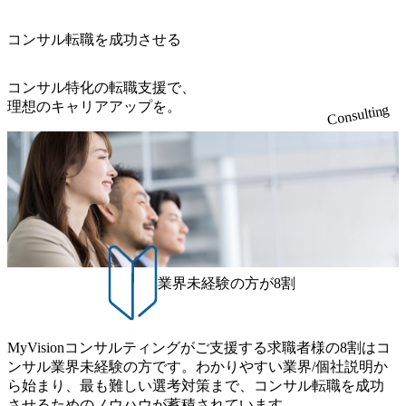
m/@leveragesCh) レバレジーズで活躍するメンバー紹介！〜
略コンサルタント ・4年生大学卒業に限る ・以下のいずれ
se-studies/consumer-goods-services/calbee)（消費財・サービ
アントの統括責任者を担う。主に業界/テーマの有識者とし
管理職種編 〜 (https://www.youtube.com/watch?v=RETwZKac2
かの実務経験を有する方 - MBB及び戦略ファームでのコ
ス） 世界49カ国に約73万人以上（2024年5月時点）の社員を
てプロジェクト全体の品質担保やマネジメント全般を担
コンサル転職を成功させる
UI) レバレジーズで活躍するメンバー紹介！〜 営業職種編
ンサルティング経験2年以上 - BIG4のStrategy部門におけ
擁し、世界120以上の国の企業を顧客に売上641億ドルを誇
当。会社経営の観点から、統括管理を実施。 ● 執行役員 コ
〜 (https://www.youtube.com/watch?v=XJ7Eam0onXA) 創業以
るコンサルティング経験2年以上 ● 求める人物像 ・高いコ
る 日本では2.3万人以上の従業員を擁しており(会計系BIG4
ンサルタントの総括責任者として、プロジェクトに関わ
来黒字を維持し、急成長中でありながら安定した事業を展
コンサル特化の転職支援で、
ミュニケーション能力をお持ちの方 ・最新のトレンド・テ
を上回る規模感)、営業利益率も約15％と驚異的な数字とな
り、クライアントとのリレーションを発展・拡大させるこ
開し、高い安定性を持つ企業へと成長している 10年後に1兆
理想のキャリアアップを。
ーマや事例にキャッチアップし、バイタリティーを持って
っている、売上・従業員数共にこの8年間で4倍近くの成長
Consulting
とをミッションとする。自社へ提言の質を常に高く担保す
円を目指す日本にもなかなかないメガベンチャー。創業か
チャレンジできる方 ・自らコンサル業界やクライアント動
を遂げていることから、今後も高い成長が見込まれる 多く
る責任を担う。 ● 裁量権 弊社は2019年11月に設立され、成
ら黒字経営。年間130%成長 https://storage.googleapis.com/our-
向を把握し、クライアントや自社への提案などに積極的に
の技術者を抱えており、アビームコンサルティングに続い
長期といわれるフェーズにあります。 事業・組織を拡大し
vision-production.appspot.com/public/images/20251030164405_5c
関わることができる方 ・スケジューリング(優先順位付け含
て日本国内2番目にSAP認定コンサルタント制度の有資格者
ていく時期のため、メンバーや組織がスケールしていく過
527843-d227-4df8-b86c-5587f843fdf6_1200x471.webp https://stor
む)など、ビジネスベーシックスキルが習得できている方
数が多く、特にIT領域に強みを持つ グローバルのポジショ
age.googleapis.com/our-vision-production.appspot.com/public/imag
程を体感できます。 また、希望者はパートナー以外でも大
ンに自由に応募できる社内の転職ツール「キャリアズ・マ
es/20251030164946_dc0888f6-0539-4887-84d7-34c8d8544226_1
手役員の方へのセールスにも参加できる環境です。 自ら案
200x666.webp 年間100億円規模の投資の元、10以上もの新規
ーケットプレイス」が存在し、本ツールを活用で上司の引
件を取り、プロジェクト体制を作っていくことも可能で
事業を立ち上げているため様々な業界を経験することが可
き留めを受けずに移動が可能である（異動者は年間約1,000
す。 ● 事業会社機能にも携われる 弊社にはコンサルティン
能 社内転職が活発であり、多様なスキルを1社で身に着ける
名） 残業時間や有休取得率など約10項目を数値化すること
グ事業以外にもSaaSプロダクト・メディア・地方創生事業
ことが可能 事業開発・運用を内包かする「オールインハウ
で、実行前後で離職率を半減させることに成功した 18時以
業界未経験の方が8割
があるため、上記事業に携わることも可能です。コンサル
ス」型の組織体。社内スカウトや社内公募制度を用いて主
降の会議を原則禁止としているほか、在宅勤務制度の全社
タントとしての経験を活かしながら自らプロダクト開発や
体的かつ柔軟なキャリア形成が可能。 https://storage.googleap
展開、ハラスメント抑止に向けた研修の拡充、社外窓口設
自社の業務改善ができます。(希望者のみとなります) ● BIG
is.com/our-vision-production.appspot.com/public/images/20251030
置など徹底的な仕組み化を推進する 育休取得率は男性6
4・アクセンチュアをはじめとした大手外資系コンサルファ
MyVisionコンサルティングがご支援する求職者様の8割はコ
165942_70f09968-1b27-43e6-b849-1cd107c4f488_1200x698.web
5%、女性100%と全国平均を上回る実績を持ち、女性の管理
ーム出身者が多く集まっています ● 平均年齢は35歳で、幅
ンサル業界未経験の方です。わかりやすい業界/個社説明か
p ## 働き方／WLB／待遇 内装8億円超のかっこいいオフィ
職率も21.8%（2023年12月時点）とフレキシブルな働き方を
広い年齢の方が活躍しています ● インダストリー・ソリュ
ら始まり、最も難しい選考対策まで、コンサル転職を成功
スがあり、 働き甲斐のあるランキング、新卒注目ランキン
提供 2026年8月22日(土) 9:00～19:30頃 ※選考会参加人数に
ーションで区切られていない組織です(ワンプール制) ● 海外
させるためのノウハウが蓄積されています。
グ受賞歴多数 あえての未上場であり株主からの圧力がない