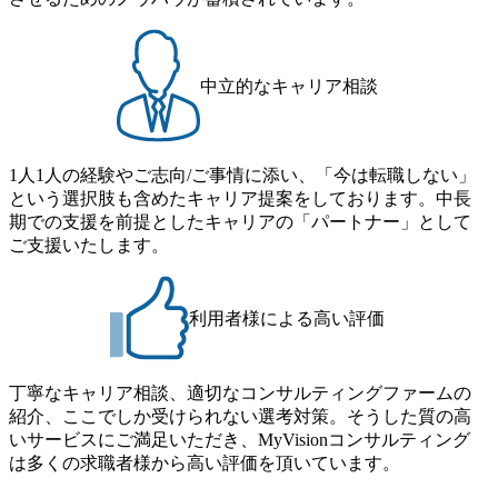
より変動 2026年8月7日(金) 16:00 参加予定DTE ① MRS-IMS
事業拠点をシンガポールに設立し、グローバル案件に対応
ため事業創造の自由度が高く、赤字事業でも投資して長期
(旧ITXO-IMS) ② TS&T(旧TS&A) ③ CyberSecurity ④ IES ⑤ I
するコンサルティング体制を構築しています 東京都中央区
的な成長を若手に任せられる環境 対面でのコミュニケーシ
TS-Fukuoka ⑥ AMS-PRD ⑦ AMS-H&PS オンライン (Teams)
八重洲2-2-1 東京ミッドタウン八重洲 八重洲セントラルタワ
ョンメリットを重視するため出社勤務。1日の労働時間平均
ー8階 受動喫煙対策 : 執務室内禁煙、ビル内喫煙室あり WE
中立的なキャリア相談
9.2時間、有休消化率81%(2024年度の年間データ、エンジニ
B 書類選考通過後に、GAB試験に合格している方 ● テクノ
ア組織） 2026年8月22日(土) 10:00～最長16:00 2026年8月10
ロジーコンサルタント ・4年生大学卒業に限る ・大手総合
日(月) 16:00 ※応募者が定員を上回る場合は、厳正なる審査
コンサルティングファームのITコンサル部門におけるコン
の上参加者を決定させていただきます。ご了承ください。
1人1人の経験やご志向/ご事情に添い、「今は転職しない」
サルティング経験5年以上 ● 戦略コンサルタント ・4年生大
● 当日の流れ 受付 → 会社説明会 → 面接(会社説明会終了
という選択肢も含めたキャリア提案をしております。中長
学卒業に限る ・以下のいずれかの実務経験を有する方
後、随時ご案内) ※全てリモートにて実施します。 ※参加
期での支援を前提としたキャリアの「パートナー」として
- MBB及び戦略ファームでのコンサルティング経験2年以
される方に個別に当日の面接案内をお送りいたします。 ※
ご支援いたします。
上 - BIG4のStrategy部門におけるコンサルティング経験2
通常の選考フローと異なり、事前に適性検査をご受検いた
年以上 ● 求める人物像 ・高いコミュニケーション能力をお
だきます。 ● 詳細 デジタルイノベーション事業部でのポジ
持ちの方 ・最新のトレンド・テーマや事例にキャッチアッ
ションサーチになります。 ご経験やスキル、そして適性や
プし、バイタリティーを持ってチャレンジできる方 ・自ら
利用者様による高い評価
志向性に合わせて、以下のいずれかの役割でご活躍いただ
コンサル業界やクライアント動向を把握し、クライアント
きます。 ※本求人はレバテック株式会社の雇用となりま
や自社への提案などに積極的に関わることができる方 ・ス
す。 ※案件によっては客先に出向いての作業も発生しま
ケジューリング(優先順位付け含む)など、ビジネスベーシッ
丁寧なキャリア相談、適切なコンサルティングファームの
す。 ＜ITコンサルタント＞ Webアプリケーション、SaaS系
クスキルが習得できている方
紹介、ここでしか受けられない選考対策。そうした質の高
の領域において、大手・ベンチャー・スタートアップ企業
いサービスにご満足いただき、MyVisionコンサルティング
に対する課題解決支援を行います。 直近の案件では、大規
は多くの求職者様から高い評価を頂いています。
模基幹システムにおける最上流のPoC(概念実証)支援から構
想策定、開発マネジメント支援までを一気通貫で担当して