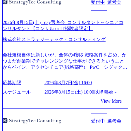
受付中
選考会
2026年8月15日(土) 1day選考会_コンサルタント～シニアコ
ンサルタント【コンサル or IT経験者限定】
株式会社ストラテジーテック・コンサルティング
会社規模自体は新しいが、全体の4割を戦略案件を占め、か
つまだ創業期でチャレンジングな仕事ができるということ
からベイン、アクセンチュア(戦略部門)、PwC、シグマクシ
ス、IBM、リッジラインズなど大手ファームからも優秀層
が続々ジョインするピュアな戦略を伸ばす新興ファーム。
応募期限
2026年8月7日(金) 16:00
事業会社機能へ携われる可能性※SaaSプロダクト、地方創
生、メディアなど リモート比率99%、福岡や北海道在中者
スケジュール
2026年8月15日(土) 10:00以降開始～
もいて働きやすい環境※コンサルクラスから 製造業、金融
View More
業、通信業界に強みがあり、ヘルスケアな業界は広げてい
く予定 インセンティブ支給という他社にはない制度 ワンプ
ール制を敷く、柔軟な組織 2026年8月15日(土) 10:00以降開
受付中
選考会
始～ 2026年8月7日(金) 16:00 ※枠が限られておりますので、
ご応募いただいてもご対応できない可能性がございます ※