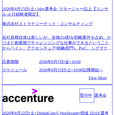
弊社がコンサルタント未経験 or IT未経験と判断させていた
だいたご応募者様については、1dayではなく通常選考での
2026年8月15日(土) 1day選考会_マネージャー以上【コンサ
ご案内とさせていただきます ● 面接(1次・最終を一度の面
ル or IT経験者限定】
接で実施) ※面接終了しましたら、後日弊社担当者より結果
株式会社ストラテジーテック・コンサルティング
についてご連絡させていただきます。 ● 一日で最終面接ま
で完了する選考会となります 内定の判断がつかなかった場
合、後日面接や面談のお時間をいただく場合がございます
会社規模自体は新しいが、全体の4割を戦略案件を占め、か
● 面接、条件面談それぞれ最大1時間を想定しております ・
つまだ創業期でチャレンジングな仕事ができるということ
実施前日までに日程およびURLを共有させていただきます
からベイン、アクセンチュア(戦略部門)、PwC、シグマクシ
・面接および条件面談ともに、どの時間開始となってもご
ス、IBM、リッジラインズなど大手ファームからも優秀層
対応いただけるよう、候補者様のご予定をご都合いただけ
が続々ジョインするピュアな戦略を伸ばす新興ファーム。
応募期限
2026年8月7日(金) 16:00
ますと幸いです ※1day選考会のご参加希望の方は、事前に
事業会社機能へ携われる可能性※SaaSプロダクト、地方創
GAB試験を受検いただきます(受験期限は1day選考会実施日
生、メディアなど リモート比率99%、福岡や北海道在中者
スケジュール
2026年8月15日(土) 10:00以降開始～
の3日前まで)。 ※ただし、30代以上のコンサルファーム経
もいて働きやすい環境※コンサルクラスから 製造業、金融
View More
験3年以上の方はGAB受検免除、書類選考のみ。 書類選考
業、通信業界に強みがあり、ヘルスケアな業界は広げてい
通過後に、GAB試験に合格している方へ1day選考会当日の
く予定 インセンティブ支給という他社にはない制度 ワンプ
ご案内をさせていただきます。 急速なグローバル化により
ール制を敷く、柔軟な組織 2026年8月15日(土) 10:00以降開
既存事業では成長戦略を描く事が困難になった大手企業を
受付中
選考会
始～ 2026年8月7日(金) 16:00 ※枠が限られておりますので、
サポートするため、新規事業立案や既存事業のトランスフ
ご応募いただいてもご対応できない可能性がございます ※
ォーメーション戦略を中心にコンサルティングサポートい
コンサルタント未経験 or IT未経験と判断させていただいた
たします。 (1)既存または新規大手事業会社から依頼された
ご応募者様については、1dayではなく通常選考でのご案内
2026年8月22日(土) DigitalCore/CyberSecurity領域 1DAY選考