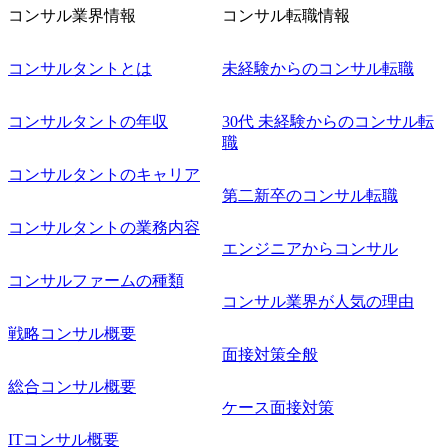
則により就業時間内の喫煙を全面的に禁止 ・禁煙サポート
コンサル業界情報
コンサル転職情報
制度あり オンライン ● 必須要件 以下いずれかのご経験をお
持ちの方 ・システム・ソフトウェア開発経験3年以上 ・要
コンサルタントとは
未経験からのコンサル転職
件定義～基本設計など上流経験2年以上 ・PMO経験2年以上
● 歓迎要件 ・要件定義から詳細設計までのいずれかの上流
工程の経験 ・サブリーダー以上のマネジメント経験 ・お客
コンサルタントの年収
30代 未経験からのコンサル転
様との折衝経験、交渉経験 ・組織課題に対して主体的に業
職
務改善に取り組まれたご経験 ・アジャイル/スクラムへの興
コンサルタントのキャリア
味関心 ● 求める人物像 ・リーダーシップが取れる方/一人称
で主体的に動ける方 ・年齢にこだわらず、アドバイスを素
第二新卒のコンサル転職
直に受け取れる方 ・推進力のある方
コンサルタントの業務内容
エンジニアからコンサル
コンサルファームの種類
コンサル業界が人気の理由
戦略コンサル概要
面接対策全般
総合コンサル概要
ケース面接対策
ITコンサル概要