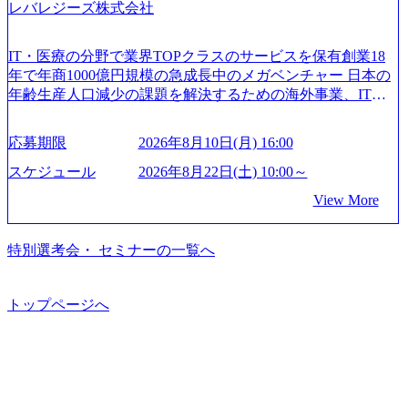
「新規事業戦略」「既存事業のトランスフォーメーショ
レバレジーズ株式会社
いて (https://www.accenture.com/content/dam/accenture/final/caree
や組織がスケールしていく過程を体感できます。 また、希
ン」の依頼を多数いただいています。 (2)「SIerやPMO支援
rs/corporate/document/women-brochure.pdf#zoom=50) 社員発信
望者はパートナー以外でも大手役員の方へのセールスにも
を積極的に獲得しない」、弊社がプライムである「戦略」
のキャリアブログ (https://www.accenture.com/jp-ja/blogs/japan-
参加できる環境です。 自ら案件を取り、プロジェクト体制
IT・医療の分野で業界TOPクラスのサービスを保有創業18
案件をメインとしたコンサルティングを行います ＜プロジ
careers-blog) 江川社長が語る「105点経営」 (https://business.ni
を作っていくことも可能です。 ● 事業会社機能にも携われ
年で年商1000億円規模の急成長中のメガベンチャー 日本の
ェクト一部抜粋＞ ・海外事業(新規・既存)事業のビジネス
kkei.com/atcl/gen/19/00604/021600008/) 規模拡大で成功する理
る 弊社にはコンサルティング事業以外にもSaaSプロダク
年齢生産人口減少の課題を解決するための海外事業、IT事
モデル検討支援 ・金融領域におけるAIを活用した事業戦略
由【コンサル業界俯瞰マップ】 (https://diamond.jp/articles/-/34
ト・メディア・地方創生事業があるため、上記事業に携わ
業、医療・介護事業、若手キャリア、新規事業といった40
検討支援 ・新規ICT事業戦略策定支援 ・スマートシティ領
6218) 大手広告代理店出身者などマーケティングのトップ人
ることも可能です。コンサルタントとしての経験を活かし
以上の事業を展開する オールインハウスの組織体制をとっ
域における地域活性アプリ企画支援及び実行支援 ・ロボテ
材が集結するワケ (https://markezine.jp/article/detail/45446) エン
応募期限
2026年8月10日(月) 16:00
ながら自らプロダクト開発や自社の業務改善ができます。
ており社内で新しい事業開発などの人員調達できる 独立資
ィクスソリューションを活用した事業戦略策定及び営業支
ジニアからコンサルタントへ。会社に入って、何が変わっ
(希望者のみとなります) ● BIG4・アクセンチュアをはじめ
本経営をとっており、事業創造の自由度が高い https://storag
スケジュール
2026年8月22日(土) 10:00～
援 ※その他新規事業や既存デジタルトランスフォーメーシ
た？ (https://www.businessinsider.jp/post-288838) プラダ：ラグ
e.googleapis.com/our-vision-production.appspot.com/public/image
とした大手外資系コンサルファーム出身者が多く集まって
ョンの案件が多数 ● マネージャー プロジェクトの管理者と
ジュアリー製品のパーソナライゼーション (https://www.acce
View More
s/20240925162633_7242d0de-3e54-4f03-b076-00318d5c0dff_120
います ● 平均年齢は35歳で、幅広い年齢の方が活躍してい
して、プロジェクト・メンバーの管理・運営を担う。プロ
nture.com/jp-ja/case-studies/song/prada-luxury-product-customizati
0x644.webp レバレジーズ株式会社 会社説明資料 (https://spea
ます ● インダストリー・ソリューションで区切られていな
ジェクト設計から管理・推進、クライアントとのコミュニ
on) 大正製薬：ITカーブアウト支援 (https://www.accenture.co
kerdeck.com/leverages/leverages-hui-she-shao-jie-zi-liao-zhong-tu-
い組織です(ワンプール制) ● 海外事業拠点をシンガポールに
特別選考会・ セミナーの一覧へ
ケーション、成果物の品質管理、メンバーの育成などを担
m/jp-ja/case-studies/consulting/taisho-pharmaceutical)（ストラテ
cai-yong-xiang-ke) 「働く人」「事業・サービス」「カルチャ
設立し、グローバル案件に対応するコンサルティング体制
当。 ● シニアマネージャー 主要なプロジェクトの責任者と
ジー & コンサルティング） ソフトバンク：初のオンライン
ー」など、レバレジーズのリアルを取り上げています！ (htt
を構築しています 東京都中央区八重洲2-2-1 東京ミッドタウ
して、マネージャーの管理、及びプロジェクト推進を担
開催「SoftBank World 2020」でマーケ＆営業のDX実現 (http
ps://melev.leverages.jp/) レバレジーズグローバル、大分県より
ン八重洲 八重洲セントラルタワー8階 受動喫煙対策 : 執務室
トップページへ
う。プロジェクト全体の品質管理や、会社経営の観点から
s://www.accenture.com/jp-ja/case-studies/communications-media/so
「外国人留学生等受入環境整備事業委託業務」を受託 (http
内禁煙、ビル内喫煙室あり WEB ・書類選考を通過された方
ftbank)（通信） 経済産業省：事業者の申請手続きを電子化
提案活動、社内トレーニングを実施。 ● アソシエイトパー
s://prtimes.jp/main/html/rd/p/000000612.000010591.html) レバレ
・すでに応募いただいている方で、書類選考を通過し面
する「保安ネット」を構築。省庁DXの先進事例を実現 (http
トナー 主要クライアントの責任者として、大規模/高難易度
ジーズ、モチベーション管理システム「NALYSYS」リリー
接・面談未実施の方 ● テクノロジーコンサルタント ・4年
s://www.accenture.com/jp-ja/case-studies/public-service/meti-indust
プロジェクトの統括管理・推進を担う。会社経営の観点か
ス (https://prtimes.jp/main/html/rd/p/000000622.000010591.html) Y
生大学卒業に限る ・大手総合コンサルティングファームのI
ry-safety-network)（公共サービス） カルビー：SAP HANAの
ら新規クライアント開拓や社内全体のトレーニング、ナレ
ouTube（【公式】レバレジーズCh） (https://www.youtube.co
Tコンサル部門におけるコンサルティング経験5年以上 ● 戦
導入で基幹システムを刷新 (https://www.accenture.com/jp-ja/ca
ッジマネジメントを実施。 ● パートナー 複数の主要クライ