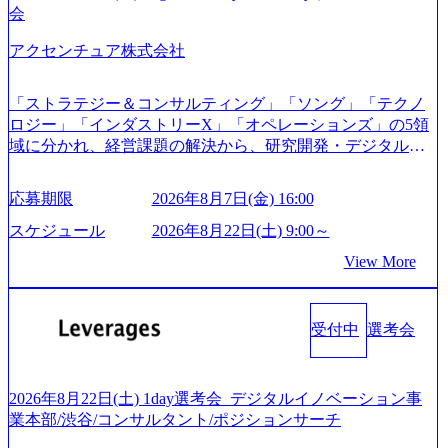
「経営戦略」等のコンサルティング支援を行います。クラ
とさせていただきます ● 面接(1次・最終を一度の面接で実
会
イアントは各業界上位5社をターゲットとし、特にCXOクラ
施) ※面接終了しましたら、後日弊社担当者より結果につい
スから「新規事業戦略」「既存事業のトランスフォーメー
アクセンチュア株式会社
てご連絡させていただきます。 ● 一日で最終面接まで完了
ション」の依頼を多数いただいています。 (2)「SIerやPMO
する選考会となります 内定の判断がつかなかった場合、後
支援を積極的に獲得しない」、弊社がプライムである「戦
日面接や面談のお時間をいただく場合がございます ● 面
「ストラテジー＆コンサルティング」「ソング」「テクノ
略」案件をメインとしたコンサルティングを行います ＜プ
接、条件面談それぞれ最大1時間を想定しております ・実施
ロジー」「インダストリーX」「オペレーションズ」の5領
ロジェクト一部抜粋＞ ・海外事業(新規・既存)事業のビジ
前日までに日程およびURLを共有させていただきます ・面
域に分かれ、経営課題の解決から、研究開発・デジタル・
ネスモデル検討支援 ・金融領域におけるAIを活用した事業
接および条件面談ともに、どの時間開始となってもご対応
マーケティング・ITシステムの導入など、コンサルティン
戦略検討支援 ・新規ICT事業戦略策定支援 ・スマートシテ
いただけるよう、候補者様のご予定をご都合いただけます
グ領域からその実行的側面であるITサービスの提供まで一
ィ領域における地域活性アプリ企画支援及び実行支援 ・ロ
応募期限
2026年8月7日(金) 16:00
と幸いです ※1day選考会のご参加希望の方は、事前にGAB
貫して支援する総合系・IT系ファームである あらゆる産業
ボティクスソリューションを活用した事業戦略策定及び営
試験を受検いただきます(受験期限は1day選考会実施日の3日
において非常に良質な顧客基盤を築いており、Fortune Globa
スケジュール
2026年8月22日(土) 9:00～
業支援 ※その他新規事業や既存デジタルトランスフォーメ
前まで)。 ※ただし、30代以上のコンサルファーム経験3年
l 500社の80％以上の企業をクライアントとして抱えている
ーションの案件が多数 ● コンサルタント プロジェクトにお
View More
以上の方はGAB受検免除、書類選考のみ。 書類選考通過後
手掛けたプロジェクトは「ファーストリテイリングにおけ
ける個人のタスク管理及び遂行を担う。主な作業として
に、GAB試験に合格している方へ1day選考会当日のご案内
るグローバル化」「資生堂グループのDX化支援」「ヴィヴ
は、仮説検証からクライアント向け資料のドラフト作成、
をさせていただきます。 急速なグローバル化により既存事
ィアン・ウエストウッドの製品開発」など多岐にわたる コ
プロジェクトにおける課題/リスク管理などを担当。 ● シニ
業では成長戦略を描く事が困難になった大手企業をサポー
受付中
選考会
ンサルティング活動のみならず、2021年にはKDDIと合弁会
アコンサルタント プロジェクトメンバーとしてプロジェク
トするため、新規事業立案や既存事業のトランスフォーメ
社「ARISE analytics」を設立し、人工知能とデータアナリテ
トの一領域を担う。主な作業としては、As-Is分析、仮説構
ーション戦略を中心にコンサルティングサポートいたしま
ィクス技術で新たなイノベーションを創出する活動や、デ
築や施策立案、クライアントの上位層向けの報告資料・デ
す。 (1)既存または新規大手事業会社から依頼された「経営
ジタル人材育成の支援も盛んに行う 採用資料 (https://www.ac
2026年8月22日(土) 1day選考会_デジタルイノベーション事
ィスカッションペ ーパーの作成などを担当。 ● 裁量権 弊社
戦略」等のコンサルティング支援を行います。クライアン
centure.com/content/dam/accenture/final/accenture-com/document-
業本部/渋谷/コンサルタント/ポジションサーチ
は2019年11月に設立され、成長期といわれるフェーズにあ
トは各業界上位5社をターゲットとし、特にCXOクラスから
2/Accenture-Recruiting-Brochure.pdf#zoom=50) 女性の活躍につ
ります。 事業・組織を拡大していく時期のため、メンバー