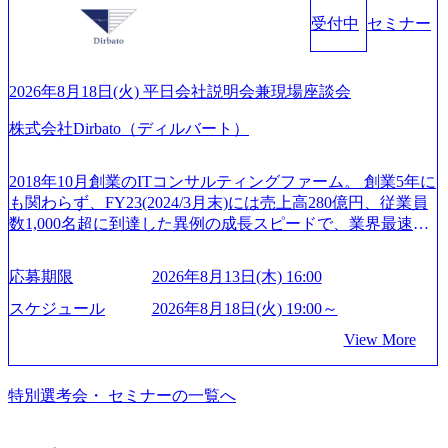
可能 M&Aセンター出身者3名がメインメンバーであり、経
する。 - 藏満 一馬氏：アクセンチュア出身。金融業界を中
れます。 年次有給休暇の残日数は、翌年度に繰り越すこと
受付中
セミナー
験豊富なアドバイザーと共に働くことで、M&Aや財務アド
心に、DX戦略策定、新規事業立案、組織変革、規制対応等
ができます。 慶弔休暇は、事由により取得可能日数は異な
バイザリーなどの専門知識を獲得し、キャリアを発展させ
の幅広いプロジェクトを主導する。 - 天野 善仁氏：19卒Pw
りますが、3～7日の連続休暇を取得できます。 リフレッシ
る機会が提供される 主担当成約で10件以上ある人は課長職
C出身。Xspear最年少シニアマネージャー 社員インタビュー
ュ休暇は、規程で定める勤続年数ごとに、連続5日のリフレ
となり、平均3000万～4000万の年収となる 内訳としては個
ページ (https://www.xspear.co.jp/career/interviews/) 戦略だけの
2026年8月18日(火) 平日会社説明会兼現場座談会
ッシュ休暇を取得できます。 【育児や子の看護、介護など
人インセンティブ＋チームインセンティブ 課長は部下を育
コンサルは終わり──コンサル業界の風雲児に聞く。“これ
の制度】 育児休暇： 対象：小学校1年修了時の3月31日まで
株式会社Dirbato（ディルバート）
成活躍させるためのナレッジシェアおよび丁寧なOJTを欠か
から”のコンサルの在り方 (https://www.businessinsider.jp/articl
の子を育てるすべての従業員※期間：通算3年間 短時間勤
さずにチームとして動く組織風土がある 2026年8月18日(火)
e/20250205-simplex-xspear/) Xspear Consultingがえるぼし認定
務： 対象：小学校卒業までの子を育てるすべての従業員 1
19:30～ 所要時間 : 約1時間 2026年8月13日(木) 16:00 ＼応募
を取得 (https://www.agara.co.jp/article/382811) シンプレクスと
2018年10月創業のITコンサルティングファーム。 創業5年に
日2時間15分まで、始業・終業時刻の繰り上げ・繰り下げが
意思不問・業界未経験歓迎！／ M&A承継機構のビジョンや
Xspear Consultingが、東京都港区の行政手続き100%デジタル
も関わらず、FY23(2024/3月末)には売上高280億円、従業員
可能 子の看護休暇： 子1人につき5日まで取得でき、1時間
業務内容、実際の働き方について詳しくお伝えするオンラ
化を支援 (https://www.afpbb.com/articles/-/3520247) 【未経験
数1,000名超に到達した異例の成長スピードで、業界最速と
単位で取得することも可能 家族看護休暇： 5日まで取得で
イン説明会を開催いたします。 M&A業界に興味があり、ま
者】 ・年収UPでのオファー ・ワンプールで様々なインダ
なる10期1,000億円に対して、現状では計画値を上回る事業
き、1時間単位で取得することも可能 【独身寮、住宅手当制
ずはどんな仕事か知りたい 転職を考えたばかりで、幅広く
ストリーやソリューションを裁量をもって経験できる ・上
成⻑を遂げている。 現在コンサルティングファームでは外
度など】 独身寮：富山事業所の近くに、白風寮と青風寮の2
応募期限
2026年8月13日(木) 16:00
業界の情報を集めたい 働くイメージを具体的に知りたい M
流工程、先端技術を学べる環境 【コンサルファーム経験
資も含めて売上高TOP10にランクインしている。 主力事業
つの寮があり、以下の入居基準を満たす方が入居可能で
&A業界にご興味がある方、転職を少しでもお考えの方はも
者】 ・専門領域に軸足を置きながら、他領域にもチャレン
はITコンサルティング。幅広い業界の大企業を中心に、IT
スケジュール
2026年8月18日(火) 19:00～
す。 ＜入居基準＞ ・満33歳までの独身者 ・自宅から勤務地
ちろん、情報収集をしたい方でも歓迎です。お気軽にご参
ジできる環境 ・タイトルアップでのオファー ・現職ファー
戦略策定等の上流工程から実装・運用定着まで一気通貫で
までの通勤総時間が2時間を超えること 住宅手当： 本社の
View More
加ください。 当日は、質疑応答のお時間もご用意しており
ムより高いオファー年収 ・実力主義でプロモーションでき
支援している。 他方、インキュベーション事業を手掛けて
近くには独身寮や社宅等が無いため、条件を満たす方には
ます。 是非、説明会にてお話できることを楽しみにしてお
る（ダブルスキップもあり） ・週に1度のアサインｍｔｇで
いるのも同社の特徴であり、 自社で新規事業開発も手掛け
住宅手当を支給します。 また、独身寮は男性のみの入居と
ります。 説明会後にアンケート回答をお願いいたします。
こまめに社員のキャリアについて検討してもらえる。結
つつ、複数社への出資～ハンズオン支援も行っている。 (参
特別選考会・ セミナーの一覧へ
なるため、入居基準を満たす女性には住宅手当を支給しま
オンライン(Google meets)
果、なりたいキャリアを反映できるｐｊにアサインしても
考) https://www.dirbato.co.jp/service/incubation.html (https://www.
す。 住宅手当は、一般賃貸物件を従業員が契約し、規程で
らえる ・シンプレクスというテクノロジーに強い部隊がい
dirbato.co.jp/service/incubation.html) 大手総合系コンサルティ
定める金額を会社が支払います。 その他： 採用時や転勤等