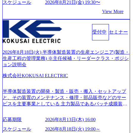
て、20年以上にわたってFintech業界を中心に最先端テクノ
スケジュール
2026年8月21日(金) 19:30〜
ロジーを提供してきたシンプレクスのノウハウを活かしつ
View More
つ、あらゆる業種・業界のクライアントの企業価値の最大
化を支援するために、戦略策定、組織改革、人材育成、業
務改善、実行支援などのコンサルティングサービスを一気
受付中
セミナー
通貫で提供するのが特徴（いわゆる総合コンサルティング
ファーム） 社名の由来は”DXエリアにSpir（槍）を指して
切り開く””simplexないでは金融以外の領域にX（クロス）し
ていく”という位置づけ 一昔前は金融が強い企業として認知
2026年8月18日(火) 半導体製造装置の生産エンジニア(製造・
されていたが、現在金融の売上割合は全体の3割。現在はTo
生産工程の管理業務) ※主任候補・リーダークラス・ポジシ
C事業を始め、パブリック、製造業、通信、エンタメ、教
ョン説明会
育、保健など幅広く強みのあるファーム。 ワンプール制で
株式会社KOKUSAI ELECTRIC
はあるが、社員の興味のある分野やスキルを活用したいな
どの希望は考慮してのアサイン。 そのため、専門性を身に
着けたい方でも幅広に経験を積みたい方でも、キャリア形
半導体製造装置の開発・製造・販売・搬入・セットアップ
成が柔軟に可能な環境である。 https://storage.googleapis.com/
と、その装置のメンテナンス・修理・部品販売などのサー
our-vision-production.appspot.com/public/images/20240925204135
ビスを主要事業としている 主力製品であるバッチ成膜装置
_93b1bff3-f71c-4bc9-8bd9-72a8a4826007_1200x554.webp https://
は、世界中の半導体デバイスメーカーから高く評価され、
storage.googleapis.com/our-vision-production.appspot.com/public/i
世界トップクラスのシェアを有している 技術と対話を通じ
mages/20250502152751_46c65543-87ef-4e86-a85a-8649e1c532f9
応募期限
2026年8月13日(木) 16:00
て未来を創造し、社会課題の解決に貢献することを目指し
_956x512.webp https://storage.googleapis.com/our-vision-producti
on.appspot.com/public/images/20250502152804_ba6aaa1a-9ffc-4f
ている Mission:私たちの技術/私たちの対話 Vision:夢を未来
スケジュール
2026年8月18日(火) 19:00～