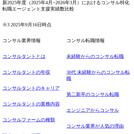
新2025年度（2025年4月~2026年3月）におけるコンサル特化
務/組織/システムの現状分析/RPA選定/導入/実装 ・プライベ
転職エージェント支援実績数比較
ート/パブリッククラウド導入 ・AI活用による業務効率化/
業務再構築 ・IoTを活用したデジタルワークスタイル変革案
企画 ・Disruptive Technologyを活用した新規事業の立案/推
※3 2025年9月16日時点
進 など 【中途入社社員の入社の決め手(一例)】 ・創業
フェーズに参画し、コアメンバーとして会社を一緒に創り
コンサル業界情報
コンサル転職情報
上げていきたい ・サービスやソリューションに捉われず、
顧客が真に求めるサービスを提供したい ・様々な業種業界
でのプロジェクトに参画し、自身のスキルアップを図りた
コンサルタントとは
未経験からのコンサル転職
い ・エンジニア経験を活かして要件定義や提案、企画とい
った上流工程にチャレンジしたい ・コンサルのみならず新
コンサルタントの年収
30代 未経験からのコンサル転
規事業開発にも興味があり、ゆくゆくはチャレンジしてみ
職
たい オンライン(Teams)
コンサルタントのキャリア
第二新卒のコンサル転職
コンサルタントの業務内容
エンジニアからコンサル
コンサルファームの種類
コンサル業界が人気の理由