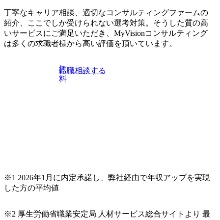
26年8月18日(火) 19:00開始～最長20:00終了 2026年8月13日
(木) 16:00 当日はDirbatoの現役トップコンサルタントが業界
丁寧なキャリア相談、適切なコンサルティングファームの
動向を踏まえ、コンサルティング市場の最新トレンドをお
紹介、ここでしか受けられない選考対策。そうした質の高
伝えいたします。コンサルティング業界への転職を迷われ
いサービスにご満足いただき、MyVisionコンサルティング
ている方や情報収集を行いたい方のご参加も歓迎です。更
は多くの求職者様から高い評価を頂いています。
に、当日は現場コンサルタントとの座談会も開催します。
上位職のコンサルタントだけでなく、メンバークラスのコ
無
転職相談する
ンサルタントも登壇しますので、当社へ気になることや転
料
職後のご不安な事はその場でご質問いただけますので、ぜ
ひお聞きください！ ※過去の質問例)会社の強みや中長期の
方向性、コンサルタントとSEの違い、他コンサルファーム
との違い、今後のキャリアパス など。 会社説明＋座談会(1
9:00～20:00) ・書類免除でのご対応もしておりますので担当
リクルーターまでご相談下さい。 ・ご希望の方は、会社説
明会兼現場座談会実施後、カジュアル面談もしくは1次選考
の対応もさせて頂きますので担当リクルーターまでご相談
下さい。なお、当日はコンテンツに変更があること、ご了
承ください。 【服装・持ち物】 ・特になし カジュアルな服
※1 2026年1月に内定承諾し、弊社経由で年収アップを実現
装でご参加ください。 【募集ポジション】 ITコンサルタン
した方の平均値
ト(役職問わず) 【案件内容(一例)】 ・IT戦略立案/IT中長期
ロードマップ策定 ・全社クラウド基盤グランドデザイン策
※2 厚生労働省職業安定局 人材サービス総合サイトより 最
定 ・全社デジタルトランスフォーメーション企画構想 ・業