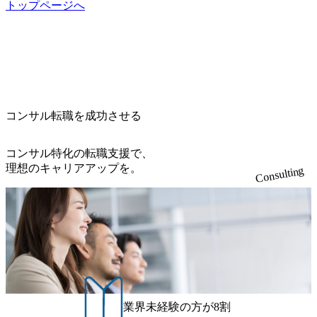
るため、エンジニアの視点からも協業しクライアントへ価
ングファームや、Slerなどから優秀層が多数ジョイン。 http
トップページへ
による引っ越し費用は、会社が負担します。 2026年8月18日
値提供できる ・デリバリー中心の案件もあればセールス中
s://storage.googleapis.com/our-vision-production.appspot.com/publi
(火) 19:00～20:00 2026年8月13日(木) 16:00 応募をご検討され
心の案件もあり、個々の裁量や得意領域に合わせた売り上
c/images/20240925205344_42693807-c7d5-418f-965b-3a03a5dd5
ている方を対象に、会社説明会を実施予定です。 ● 求人名
げの立て方を選べる ここ1年で社員数60名⇒100名超、売上
723_1200x559.webp 楽天グループ、SMBCグループ、NTT、
・【富山】半導体製造装置の生産エンジニア(製造・生産工
今期18億円⇒来期30億円（いずれも約170％アップ）と急成
良品計画、ファーストリテイリング等大手企業が中心顧客
程の管理業務) ※主任候補・リーダークラス ・【砺波】半
長中のファームである また、成長中ファームのため優秀な
直近では大阪万博のプロジェクトをAC、PwCとのコンペに
導体製造装置の生産エンジニア(製造・生産工程の管理業務)
上司の近くで働けるチャンスも多い(ボストン・コンサルテ
勝ち受注。 業務システム、ToC向けアプリ、セキュリティ
※主任候補・リーダークラス オンライン (Microsoft Teams)
ィング・グループ出身者等 (https://www.xspear.co.jp/member/ta
等万博に関するあらゆるIT関連業務をコンサルティングし
※顔出しは不要です。ご質問頂く際のみ、顔出ししていた
コンサル転職を成功させる
keto_kajita/)） 多様なメンバー、多様なプロジェクトによる
ている。 <u>ワンプール制</u>を取っており、業界の枠に縛
だければと存じます。
自己成長機会が多く、新たなチャレンジが可能 100名規模に
られず様々な案件にチャレンジ可能 専属の営業部隊がお
も関わらず、外資系戦略コンサルティングファームや総合
り、<u>営業活動に工数を割かれることなくデリバリーに注
コンサル特化の転職支援で、
系コンサルティングファームをはじめ、メーカー、ITベン
力可能</u> 従業員満足度を非常に重視しており、意にそぐ
理想のキャリアアップを。
Consulting
チャー、外資系金融機関など多彩な出自で構成されてお
わないプロジェクトにアサインされてしまった場合、半強
り、常に刺激を受けながらプロジェクトワークが可能 総合
制的に別のプロジェクトに異動することが可能。その結
コンサルティングファームの名の通り、全方位のクライア
果、<u>退職率も10%程度</u>(他社平均は2～30%程度) 残業
ントに対して様々なプロジェクトが存在しており、手を上
時間は<u>平均30時間程度。</u>バリューが出ていないから
げれば常に新しいテーマのチャレンジ機会を提供している
残業代をつけさせないといったことはしない DE&Iにおいて
（ワンプール制） そのため、全体の離職率10％以下、未経
は女性活用や外国人/高齢者/障碍者などさまざまなバックグ
験3年未満の離職率は0％と驚異の定着率を誇る 大手ファー
ラウンドを持つメンバーの働く環境を整えている SDGsの推
ムと同水準以上の報酬制度であり、ファーム経験者の場合
進にも積極的で、プロボノ支援等を行っている 部活動も活
は、転職時報酬アップが基本 強く「個人」の成⾧を重視す
発で、多くのクラブが立ち上がっており、さまざまな役
業界未経験の方が8割
るカルチャーであり、昇進に枠もなく、今ならReadyになれ
職・所属・組織を超えて社員間のネットワーク形成・交流