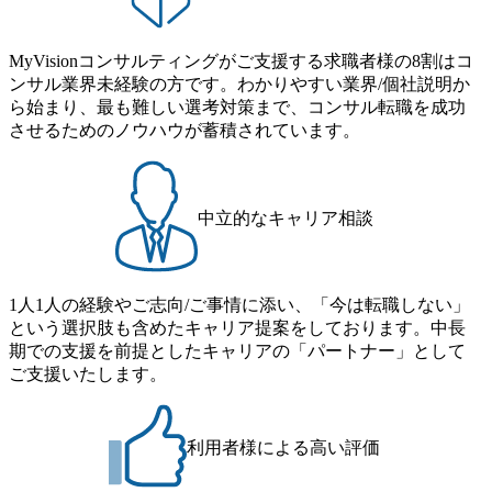
ば上がれる環境となっている 安定した経営環境の下、コン
の場となっている <u>教育・研修プログラムが非常に充実</
サルティングファームの立ち上げフェーズに関わることが
u>しており、自己成長の機会も多い DirTuneという社内限定
MyVisionコンサルティングがご支援する求職者様の8割はコ
できる 豊富な経験を持つコンサル経験者の場合は、自らチ
番組があり、新卒紹介、会社の七不思議紹介等、規模が大
ンサル業界未経験の方です。わかりやすい業界/個社説明か
ームを立ち上げることが可能 裁量をもった営業活動、デリ
きくなっていく中で社員同士のつながりを広げる取り組み
ら始まり、最も難しい選考対策まで、コンサル転職を成功
バリー活動ができる(スタートアップとの協業、新規ソリュ
もしている 今後の成長戦略として海外展開を見据えてい
させるためのノウハウが蓄積されています。
ーションの開発 など) シンプレクスの顧客基盤、エンジニ
る。足元のグローバル案件割合は10%程度だが、英語が得
アケイパビリティを活かた確度の高い事業立ち上げが経験
意でグローバル案件に興味がある方はアサインされるチャ
できる 2026年8月21日(金) 19:30〜21:30 (19:20開場) 2026年8
ンスも大きい。 代表インタビュー https://note.com/dirbato/n/n0
月12日(水) 16:00 ※参加状況によっては抽選とさせていただ
a040c36b128 Forbes JAPAN BrandVoice Studio 「使命はテクノ
中立的なキャリア相談
く可能性がございます。 このたび、ファーム経験者の方を
ロジーで企業の可能性を引き出すこと。日本に求められるI
対象にした懇親会形式の採用イベント「サロンイベント」
Tコンサルタントという伴走者」 https://forbesjapan.com/article
を開催いたします。 カジュアルな場で現場社員と直接交流
s/detail/67452 Forbes JAPAN BrandVoice Studio 「コンサル業
できる機会ですので、ぜひご参加ください。 当日はXspear
界におけるIT人材価値再興。Dirbatoの最前線パートナーが
1人1人の経験やご志向/ご事情に添い、「今は転職しない」
Consulting代表取締役の早田とMDやその他現場社員が複数
切り開くテクノロジーの変革」 https://forbesjapan.com/articles/
という選択肢も含めたキャリア提案をしております。中長
preview/68657?preview=TAI1oir8Coe5Df3zuZhtd24YfH72/Zzdm
名参加する予定です！ ●費用 : 無料 虎ノ門ヒルズ付近 ※詳
期での支援を前提としたキャリアの「パートナー」として
BTIEMOnWUWREjOFLO1IL1KPEi4dgCbb Forbes JAPAN Bra
細な場所については参加者の方へ個別でご連絡いたしま
ご支援いたします。
ndVoice Studio 「求めるのは、競争と連帯 。IT特化の急成長
す。 コンサルファームにてマネージャー以上の職務を担当
ファーム・Dirbatoの社員支援」 https://forbesjapan.com/articles/
している方
detail/69848 MyViision企業インタビュー① https://my-vision.co.
利用者様による高い評価
jp/consulting-firm/dirbato/interview01 MyViision企業インタビュ
ー② https://my-vision.co.jp/consulting-firm/dirbato/interview02 20