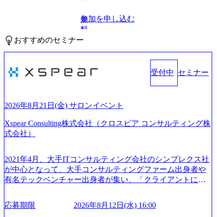
参加を申し込む
無
料
おすすめのセミナー
受付中
セミナー
2026年8月21日(金) サロンイベント
Xspear Consulting株式会社（クロスピア コンサルティング株
式会社）
2021年4月、大手ITコンサルティング会社のシンプレクス社
が中心となって、大手コンサルティングファーム出身者や
有名テックベンチャー出身者が集い、「クライアントにと
って真のデジタルトランスフォーメーションを創造した
い」という想いの下で立ち上げた新鋭ファーム テクノロジ
応募期限
2026年8月12日(水) 16:00
ーがビジネスの成功に大きな影響力を持つDX時代におい