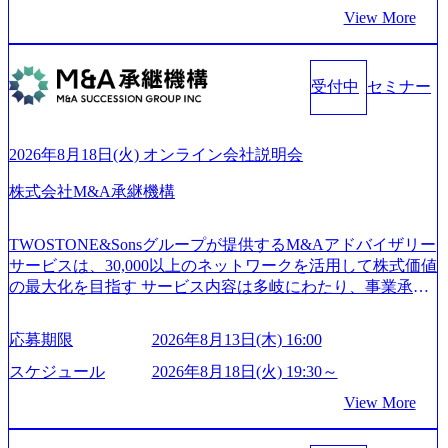
2a-9b40-06fff8ee19af_961x517.webp https://storage.googleapis.co
につなぐベストパートナー Value:私たちの技術/私たちの対
View More
m/our-vision-production.appspot.com/public/images/202505021528
話 IoT社会の浸透、AIの加速等により半導体需要は世界中で
31_721b100c-62c9-4258-aa0e-97182898115f_960x510.webp シ
急伸長しており、それに伴い半導体製造装置の需要も伸長
ンプレクス社は、FinTech領域に強みを持つITコンサルティ
中 https://storage.googleapis.com/our-vision-production.appspot.co
ング会社で、NRI、NTTDATAと同じく世界のFinTech Ranki
受付中
セミナー
m/public/images/20260224131045_0fee4978-bb25-43a7-a367-542
ngsTop 100企業にも選出されている。ITコンサルティング、
6b95cd599_1200x543.webp https://storage.googleapis.com/our-visi
開発、運用保守と言った全工程を行う「一気通貫体制」が
on-production.appspot.com/public/images/20260224131052_2abe7
特長 ビジネスへの深い理解を持つコンサルタントが集うXs
cb8-329e-4a45-a8f5-73d9728b2cd7_1200x486.webp https://storag
2026年8月18日(火) オンライン会社説明会
e.googleapis.com/our-vision-production.appspot.com/public/image
pearと、最先端テクノロジーに深い知見を持つシンプレクス
s/20260224131100_d8b3379f-6e64-4566-aea4-924f21977d35_120
社またはグループ会社との協力体制を築いている Xspear社
株式会社M&A承継機構
0x460.webp https://storage.googleapis.com/our-vision-production.a
はあくまでもコンサルティングファームであり、システム
ppspot.com/public/images/20260224131116_05d25aab-49d6-4429-
開発を担当することはない https://storage.googleapis.com/our-vi
810e-138e27965ee8_1200x386.webp グローバル人財育成を目
TWOSTONE&Sonsグループが提供するM&Aアドバイザリー
sion-production.appspot.com/public/images/20240925204111_caa9
的とした「語学研修」、効果的なプレゼンのポイントを掴
サービスは、30,000以上のネットワークを活用して株式価値
4e4b-6aae-45a6-a0ce-b98154c816a2_1153x543.webp メンバー情
み実践に強くなるための「プレゼン研修」、自社キャリア
の最大化を目指す サービス内容は多岐にわたり、事業承継
報 (https://www.xspear.co.jp/member/)一部抜粋 - 伊勢山 昇吾氏:
アドバイザーによる自身のキャリア構築をめざす「キャリ
コンサルティングやM&Aアドバイザリー、財務アドバイザ
ベイカレントにてIT戦略立案から実装支援を軸に、様々な
ア開発研修」などがある 生産現場を含む全部門でフレック
リーなどが含まれており、幅広いニーズに対応 譲渡企業に
業界で新規事業戦略、成長戦略、PMI推進、業務改革等の幅
スタイム制度を実施しており、月単位の決められた労働時
応募期限
2026年8月13日(木) 16:00
対しては完全成功報酬制を採用し、M&A以外の選択肢も尊
広いプロジェクトに従事 - 鈴木健仁氏：新卒でベイカレン
間の範囲内で、出社・退社の時刻を社員の自己裁量に委
重する姿勢を持ち、将来の株価成長を取り込むスキームの
トに入社し最年少ディレクターを経てXspearに参画 - 梶田
スケジュール
2026年8月18日(火) 19:30～
ね、ワークライフバランスを図りながら効率的に働くこと
構築や事業承継支援も行う TWOSTONE&SonsグループはM
威人氏：BCG出身。金融業界における戦略策定、DX戦略立
ができる 【休日】 土日祝休みの完全週休2日制 2025年度の
View More
&A業界のリーディングカンパニーであり、領域にこだわら
案、人事組織テーマに強みを持ち、メディア・エンタメ業
年間休日は125日（GW8日、夏季9日、年末年始9日） 有給
ず幅広い案件に携わりながら自己成長とキャリアの挑戦が
界においてはDX戦略立案、NFT等の新規事業立案を得意と
休暇は年間24日（4月1日入社の場合）で、入社日に付与さ