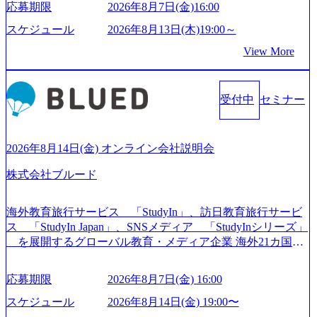
応募期限
2026年8月7日(金)16:00
張って会社が好きだと言えるような家族的な組織をつくり
たい」という想いで会社を設立 PwC・アクセンチュアとい
スケジュール
2026年8月13日(木)19:00～
った大手コンサルティングファームをはじめ、SIerや事業会
View More
社出身者など、様々な経歴の社員が活躍しており、働きや
すく魅力的な環境が整っているため、定着率が高いことか
ら「働きがいのある会社」に4年連続ベストカンパニーに選
受付中
セミナー
出されている。 残業時間は平均30時間程度 事業/IT戦略立案
や各種プロジェクトマネジメント、最先端テクノロジーの
導入支援までワンストップでサービスを提供する。「世界
をデザインする」というビジョンを掲げ、クライアント目
2026年8月14日(金) オンライン会社説明会
線のきめ細やかな気配りで、クライアントが本当に求めて
株式会社ブルード
いることは何かを追究し、本当に価値のある成果を提供し
ている。 2015年創業ながら、従業員数が1年で300人強増加
の736名（2024年1月）に到達。上場を目指し、さらに採用
海外教育旅行サービス 「StudyIn」、訪日教育旅行サービ
のスピードを上げている。 人にフォーカスをして急成長す
ス 「StudyIn Japan」、SNSメディア 「StudyInシリーズ」
る唯一無二のコンサルティングファーム【株式会社ノース
を展開するグローバル教育・メディア企業 海外21カ国と
サンド 執行役員新山氏、庄司氏インタビュー】 (https://my-vi
の取引実績と2,000校以上の提携教育機関を活用し、海外教
sion.co.jp/consulting-firm/northsand/interview01) ノースサンドは
育支援サービスを提供している 動画メディア事業を基盤と
応募期限
2026年8月7日(金) 16:00
2015年に設立され、前年比205%の売上成長を遂げるなど、
して、留学支援・訪日教育旅行・SNSマーケティング事業
急速な成長を遂げている。 ​ 新規事業立案から業務改革、IT
を展開している Mission:より多くの人に、グローバルという
スケジュール
2026年8月14日(金) 19:00〜
戦略立案、IT導入までをワンストップで提供するコンサル
選択肢を Vision:世界を代表する、ライフチェンジ・インフ