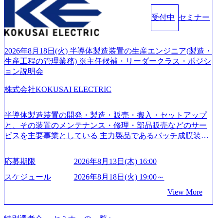
M)
希望される方
務改善、実行支援などのコンサルティングサービスを一気
受付中
セミナー
通貫で提供するのが特徴（いわゆる総合コンサルティング
ファーム） 社名の由来は”DXエリアにSpir（槍）を指して
切り開く””simplexないでは金融以外の領域にX（クロス）し
ていく”という位置づけ 一昔前は金融が強い企業として認知
2026年8月18日(火) 半導体製造装置の生産エンジニア(製造・
されていたが、現在金融の売上割合は全体の3割。現在はTo
生産工程の管理業務) ※主任候補・リーダークラス・ポジシ
C事業を始め、パブリック、製造業、通信、エンタメ、教
ョン説明会
育、保健など幅広く強みのあるファーム。 ワンプール制で
株式会社KOKUSAI ELECTRIC
はあるが、社員の興味のある分野やスキルを活用したいな
どの希望は考慮してのアサイン。 そのため、専門性を身に
着けたい方でも幅広に経験を積みたい方でも、キャリア形
半導体製造装置の開発・製造・販売・搬入・セットアップ
成が柔軟に可能な環境である。 https://storage.googleapis.com/
と、その装置のメンテナンス・修理・部品販売などのサー
our-vision-production.appspot.com/public/images/20240925204135
ビスを主要事業としている 主力製品であるバッチ成膜装置
_93b1bff3-f71c-4bc9-8bd9-72a8a4826007_1200x554.webp https://
は、世界中の半導体デバイスメーカーから高く評価され、
storage.googleapis.com/our-vision-production.appspot.com/public/i
世界トップクラスのシェアを有している 技術と対話を通じ
mages/20250502152751_46c65543-87ef-4e86-a85a-8649e1c532f9
応募期限
2026年8月13日(木) 16:00
て未来を創造し、社会課題の解決に貢献することを目指し
_956x512.webp https://storage.googleapis.com/our-vision-producti
on.appspot.com/public/images/20250502152804_ba6aaa1a-9ffc-4f
ている Mission:私たちの技術/私たちの対話 Vision:夢を未来
スケジュール
2026年8月18日(火) 19:00～
2a-9b40-06fff8ee19af_961x517.webp https://storage.googleapis.co
につなぐベストパートナー Value:私たちの技術/私たちの対
View More
m/our-vision-production.appspot.com/public/images/202505021528
話 IoT社会の浸透、AIの加速等により半導体需要は世界中で
31_721b100c-62c9-4258-aa0e-97182898115f_960x510.webp シ
急伸長しており、それに伴い半導体製造装置の需要も伸長
ンプレクス社は、FinTech領域に強みを持つITコンサルティ
中 https://storage.googleapis.com/our-vision-production.appspot.co