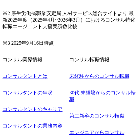
ームを立ち上げることが可能 裁量をもった営業活動、デリ
バリー活動ができる(スタートアップとの協業、新規ソリュ
※2 厚生労働省職業安定局 人材サービス総合サイトより 最
ーションの開発 など) シンプレクスの顧客基盤、エンジニ
新2025年度（2025年4月~2026年3月）におけるコンサル特化
アケイパビリティを活かた確度の高い事業立ち上げが経験
転職エージェント支援実績数比較
できる 2026年8月21日(金) 19:30〜21:30 (19:20開場) 2026年8
月12日(水) 16:00 ※参加状況によっては抽選とさせていただ
く可能性がございます。 このたび、ファーム経験者の方を
※3 2025年9月16日時点
対象にした懇親会形式の採用イベント「サロンイベント」
を開催いたします。 カジュアルな場で現場社員と直接交流
コンサル業界情報
コンサル転職情報
できる機会ですので、ぜひご参加ください。 当日はXspear
Consulting代表取締役の早田とMDやその他現場社員が複数
名参加する予定です！ ●費用 : 無料 虎ノ門ヒルズ付近 ※詳
コンサルタントとは
未経験からのコンサル転職
細な場所については参加者の方へ個別でご連絡いたしま
す。 コンサルファームにてマネージャー以上の職務を担当
コンサルタントの年収
30代 未経験からのコンサル転
している方
職
コンサルタントのキャリア
第二新卒のコンサル転職
コンサルタントの業務内容
エンジニアからコンサル