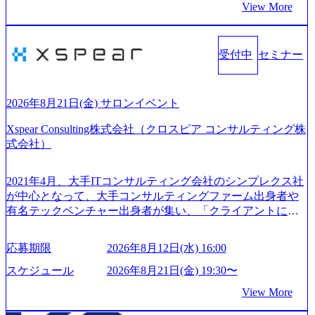
View More
ティングファームである。 ​- 2025年1月時点で従業員数1,209
ラになる Value： INTEGRITY誠実であろう 素直に心を開い
名を擁し、事業拡大を続けている。 「人」にフォーカスを
て伝える、自責かつ利他の精神で動く、謙虚な姿勢でウソ
当てたコンサルティング会社として、社員の人間力を強み
やグチを言わない BE CRAZY熱狂しよう 10倍思考で攻め
としたサービスを提供している。 ​- - 2018年から6年連続で
受付中
セミナー
る、失敗を恐れずにふみだす、執着心をもって没頭する O
「働きがいのある会社ベストカンパニー」に選出され、社
WNERSHIP当事者であろう みずから決めてみずから動く、
員モチベーションが高いと評価されている。 ​ 大手コンサル
全体最適で考える、チームを巻き込む SPEEDスピードにこ
ティングファームやSIer、事業会社出身者など、多様な経歴
だわろう 今すぐ決める、すばやく動く、まず成果物をだす
2026年8月21日(金) サロンイベント
の社員が活躍している。 年間休日120日以上、完全週休2日
GRITやり抜こう 逆境でもブレずに続ける、改善サイクルを
制、有給休暇初年度10日（消化率46.3%）、特別休暇5日な
Xspear Consulting株式会社（クロスピア コンサルティング株
回す、結果が出るまでやり抜く 2026年8月14日(金) 19:00〜2
ど、充実した休暇制度を整備している。 ​ 月平均残業時間は
式会社）
0:00 (60分) 2026年8月7日(金) 16:00 本説明会は、選考の前段
25時間であり、ワークライフバランスを重視した働き方が
として「まず会社を知っていただく場」として設けたもの
可能である。 ​ スポレク制度や入社者歓迎会、全社員集会、
です。評価の場ではないため、キャリアを検討中の段階の
2021年4月、大手ITコンサルティング会社のシンプレクス社
リフレッシュ休暇など、社員同士の交流や健康をサポート
方にもご参加いただけます。 連休中の平日夜という日程の
が中心となって、大手コンサルティングファーム出身者や
する取り組みが充実している。 2026年8月13日(木) 19:00～2
ため、在職中の方も有給を取得することなく、現職への配
有名テックベンチャー出身者が集い、「クライアントにと
0:30予定 2026年8月7日(金) 16:00 コンサル業界の動向や業務
慮なくご参加いただけます。帰省先からのオンライン参加
って真のデジタルトランスフォーメーションを創造した
内容・会社説明・匿名の質問コーナーなどを盛り込んだ業
も可能です。 ● 当日のプログラム ・会社説明(40分) 教育
い」という想いの下で立ち上げた新鋭ファーム テクノロジ
界セミナーを実施しています。 ●前回開催時のアンケート
応募期限
2026年8月12日(水) 16:00
旅行事業の内容とビジネスモデル/今後の構想・事業展開/入
ーがビジネスの成功に大きな影響力を持つDX時代におい
結果 満足度：100％ 感想一例：「コンサルタントへのイメ
社後のキャリアパス ・質疑応答(20分) オンライン (Google M
て、20年以上にわたってFintech業界を中心に最先端テクノ
スケジュール
2026年8月21日(金) 19:30〜
ージのぼんやりしていた部分が明確になりました」「業界
eet) ・営業・マーケティングなど、ビジネスサイドでのキャ
ロジーを提供してきたシンプレクスのノウハウを活かしつ
の全体感や実際に働いていらっしゃる方の体感的なお話を
View More
リアを検討されている方 ・転職を具体的に決めてはいない
つ、あらゆる業種・業界のクライアントの企業価値の最大
伺うことができ、参考になりました」 オンライン(ZOO
が、情報収集を進めたい段階の方 ・東京・大阪での勤務を
化を支援するために、戦略策定、組織改革、人材育成、業