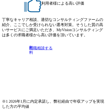
・【富山】半導体製造装置の生産エンジニア(製造・生産工
今期18億円⇒来期30億円（いずれも約170％アップ）と急成
利用者様による高い評価
程の管理業務) ※主任候補・リーダークラス ・【砺波】半
長中のファームである また、成長中ファームのため優秀な
導体製造装置の生産エンジニア(製造・生産工程の管理業務)
上司の近くで働けるチャンスも多い(ボストン・コンサルテ
※主任候補・リーダークラス オンライン (Microsoft Teams)
ィング・グループ出身者等 (https://www.xspear.co.jp/member/ta
丁寧なキャリア相談、適切なコンサルティングファームの
※顔出しは不要です。ご質問頂く際のみ、顔出ししていた
keto_kajita/)） 多様なメンバー、多様なプロジェクトによる
紹介、ここでしか受けられない選考対策。そうした質の高
だければと存じます。
自己成長機会が多く、新たなチャレンジが可能 100名規模に
いサービスにご満足いただき、MyVisionコンサルティング
も関わらず、外資系戦略コンサルティングファームや総合
は多くの求職者様から高い評価を頂いています。
系コンサルティングファームをはじめ、メーカー、ITベン
チャー、外資系金融機関など多彩な出自で構成されてお
無
転職相談する
り、常に刺激を受けながらプロジェクトワークが可能 総合
料
コンサルティングファームの名の通り、全方位のクライア
ントに対して様々なプロジェクトが存在しており、手を上
げれば常に新しいテーマのチャレンジ機会を提供している
（ワンプール制） そのため、全体の離職率10％以下、未経
験3年未満の離職率は0％と驚異の定着率を誇る 大手ファー
ムと同水準以上の報酬制度であり、ファーム経験者の場合
は、転職時報酬アップが基本 強く「個人」の成⾧を重視す
るカルチャーであり、昇進に枠もなく、今ならReadyになれ
ば上がれる環境となっている 安定した経営環境の下、コン
サルティングファームの立ち上げフェーズに関わることが
※1 2026年1月に内定承諾し、弊社経由で年収アップを実現
できる 豊富な経験を持つコンサル経験者の場合は、自らチ
した方の平均値