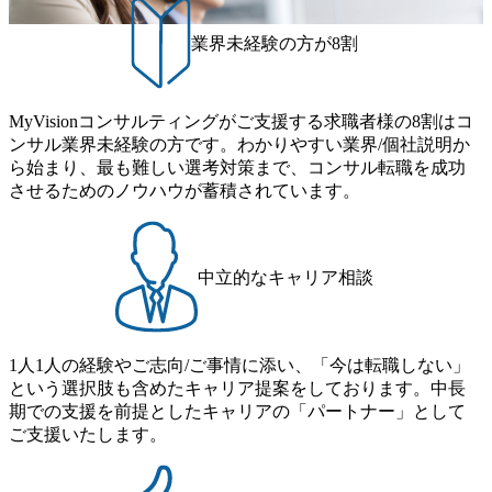
ュ休暇は、規程で定める勤続年数ごとに、連続5日のリフレ
ページ (https://www.xspear.co.jp/career/interviews/) 戦略だけの
ッシュ休暇を取得できます。 【育児や子の看護、介護など
業界未経験の方が8割
コンサルは終わり──コンサル業界の風雲児に聞く。“これ
の制度】 育児休暇： 対象：小学校1年修了時の3月31日まで
から”のコンサルの在り方 (https://www.businessinsider.jp/articl
の子を育てるすべての従業員※期間：通算3年間 短時間勤
e/20250205-simplex-xspear/) Xspear Consultingがえるぼし認定
務： 対象：小学校卒業までの子を育てるすべての従業員 1
を取得 (https://www.agara.co.jp/article/382811) シンプレクスと
MyVisionコンサルティングがご支援する求職者様の8割はコ
日2時間15分まで、始業・終業時刻の繰り上げ・繰り下げが
Xspear Consultingが、東京都港区の行政手続き100%デジタル
ンサル業界未経験の方です。わかりやすい業界/個社説明か
可能 子の看護休暇： 子1人につき5日まで取得でき、1時間
化を支援 (https://www.afpbb.com/articles/-/3520247) 【未経験
ら始まり、最も難しい選考対策まで、コンサル転職を成功
単位で取得することも可能 家族看護休暇： 5日まで取得で
者】 ・年収UPでのオファー ・ワンプールで様々なインダ
させるためのノウハウが蓄積されています。
き、1時間単位で取得することも可能 【独身寮、住宅手当制
ストリーやソリューションを裁量をもって経験できる ・上
度など】 独身寮：富山事業所の近くに、白風寮と青風寮の2
流工程、先端技術を学べる環境 【コンサルファーム経験
つの寮があり、以下の入居基準を満たす方が入居可能で
者】 ・専門領域に軸足を置きながら、他領域にもチャレン
す。 ＜入居基準＞ ・満33歳までの独身者 ・自宅から勤務地
ジできる環境 ・タイトルアップでのオファー ・現職ファー
中立的なキャリア相談
までの通勤総時間が2時間を超えること 住宅手当： 本社の
ムより高いオファー年収 ・実力主義でプロモーションでき
近くには独身寮や社宅等が無いため、条件を満たす方には
る（ダブルスキップもあり） ・週に1度のアサインｍｔｇで
住宅手当を支給します。 また、独身寮は男性のみの入居と
こまめに社員のキャリアについて検討してもらえる。結
なるため、入居基準を満たす女性には住宅手当を支給しま
1人1人の経験やご志向/ご事情に添い、「今は転職しない」
果、なりたいキャリアを反映できるｐｊにアサインしても
す。 住宅手当は、一般賃貸物件を従業員が契約し、規程で
という選択肢も含めたキャリア提案をしております。中長
らえる ・シンプレクスというテクノロジーに強い部隊がい
定める金額を会社が支払います。 その他： 採用時や転勤等
期での支援を前提としたキャリアの「パートナー」として
るため、エンジニアの視点からも協業しクライアントへ価
による引っ越し費用は、会社が負担します。 2026年8月18日
ご支援いたします。
値提供できる ・デリバリー中心の案件もあればセールス中
(火) 19:00～20:00 2026年8月13日(木) 16:00 応募をご検討され
心の案件もあり、個々の裁量や得意領域に合わせた売り上
ている方を対象に、会社説明会を実施予定です。 ● 求人名
げの立て方を選べる ここ1年で社員数60名⇒100名超、売上