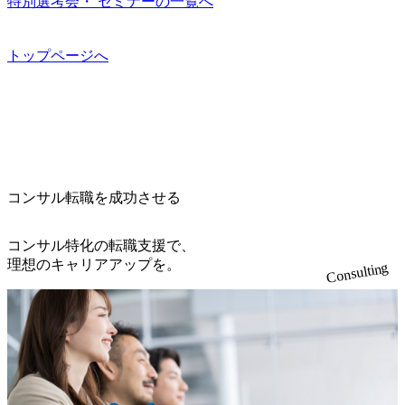
特別選考会・ セミナーの一覧へ
ング会社で、NRI、NTTDATAと同じく世界のFinTech Ranki
m/public/images/20260224131045_0fee4978-bb25-43a7-a367-542
ngsTop 100企業にも選出されている。ITコンサルティング、
6b95cd599_1200x543.webp https://storage.googleapis.com/our-visi
開発、運用保守と言った全工程を行う「一気通貫体制」が
on-production.appspot.com/public/images/20260224131052_2abe7
トップページへ
特長 ビジネスへの深い理解を持つコンサルタントが集うXs
cb8-329e-4a45-a8f5-73d9728b2cd7_1200x486.webp https://storag
e.googleapis.com/our-vision-production.appspot.com/public/image
pearと、最先端テクノロジーに深い知見を持つシンプレクス
s/20260224131100_d8b3379f-6e64-4566-aea4-924f21977d35_120
社またはグループ会社との協力体制を築いている Xspear社
0x460.webp https://storage.googleapis.com/our-vision-production.a
はあくまでもコンサルティングファームであり、システム
ppspot.com/public/images/20260224131116_05d25aab-49d6-4429-
開発を担当することはない https://storage.googleapis.com/our-vi
810e-138e27965ee8_1200x386.webp グローバル人財育成を目
sion-production.appspot.com/public/images/20240925204111_caa9
的とした「語学研修」、効果的なプレゼンのポイントを掴
4e4b-6aae-45a6-a0ce-b98154c816a2_1153x543.webp メンバー情
み実践に強くなるための「プレゼン研修」、自社キャリア
報 (https://www.xspear.co.jp/member/)一部抜粋 - 伊勢山 昇吾氏:
コンサル転職を成功させる
アドバイザーによる自身のキャリア構築をめざす「キャリ
ベイカレントにてIT戦略立案から実装支援を軸に、様々な
ア開発研修」などがある 生産現場を含む全部門でフレック
業界で新規事業戦略、成長戦略、PMI推進、業務改革等の幅
スタイム制度を実施しており、月単位の決められた労働時
コンサル特化の転職支援で、
広いプロジェクトに従事 - 鈴木健仁氏：新卒でベイカレン
間の範囲内で、出社・退社の時刻を社員の自己裁量に委
理想のキャリアアップを。
Consulting
トに入社し最年少ディレクターを経てXspearに参画 - 梶田
ね、ワークライフバランスを図りながら効率的に働くこと
威人氏：BCG出身。金融業界における戦略策定、DX戦略立
ができる 【休日】 土日祝休みの完全週休2日制 2025年度の
案、人事組織テーマに強みを持ち、メディア・エンタメ業
年間休日は125日（GW8日、夏季9日、年末年始9日） 有給
界においてはDX戦略立案、NFT等の新規事業立案を得意と
休暇は年間24日（4月1日入社の場合）で、入社日に付与さ
する。 - 藏満 一馬氏：アクセンチュア出身。金融業界を中
れます。 年次有給休暇の残日数は、翌年度に繰り越すこと
心に、DX戦略策定、新規事業立案、組織変革、規制対応等
ができます。 慶弔休暇は、事由により取得可能日数は異な
の幅広いプロジェクトを主導する。 - 天野 善仁氏：19卒Pw
りますが、3～7日の連続休暇を取得できます。 リフレッシ
C出身。Xspear最年少シニアマネージャー 社員インタビュー