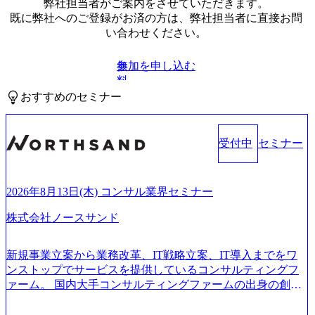
弊社担当者がご案内をさせていただきます。
既に弊社へのご登録がお済の方は、弊社担当者に直接お問
い合わせください。
参加を申し込む
無
料
おすすめのセミナー
受付中
セミナー
2026年8月13日(木) コンサル業界セミナー
株式会社ノースサンド
新規事業立案から業務改革、IT戦略立案、IT導入までをワ
ンストップでサービスを提供しているコンサルティングフ
ァーム。 国内大手コンサルティングファームの出身の創業
メンバーが、「クライアントの求めていることに対して、
もっと自由に誠実に提案できる会社をつくりたい」「胸を