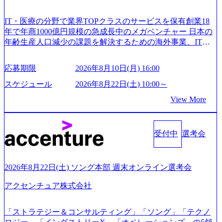
IT・医療の分野で業界TOPクラスのサービスを保有創業18
年で年商1000億円規模の急成長中のメガベンチャー 日本の
年齢生産人口減少の課題を解決するための海外事業、IT事
業、医療・介護事業、若手キャリア、新規事業といった40
以上の事業を展開する オールインハウスの組織体制をとっ
応募期限
2026年8月10日(月) 16:00
ており社内で新しい事業開発などの人員調達できる 独立資
本経営をとっており、事業創造の自由度が高い https://storag
スケジュール
2026年8月22日(土) 10:00～
e.googleapis.com/our-vision-production.appspot.com/public/image
View More
s/20240925162633_7242d0de-3e54-4f03-b076-00318d5c0dff_120
0x644.webp レバレジーズ株式会社 会社説明資料 (https://spea
kerdeck.com/leverages/leverages-hui-she-shao-jie-zi-liao-zhong-tu-
cai-yong-xiang-ke) 「働く人」「事業・サービス」「カルチャ
受付中
選考会
ー」など、レバレジーズのリアルを取り上げています！ (htt
ps://melev.leverages.jp/) レバレジーズグローバル、大分県より
「外国人留学生等受入環境整備事業委託業務」を受託 (http
2026年8月22日(土) ソング本部 週末オンライン選考会
s://prtimes.jp/main/html/rd/p/000000612.000010591.html) レバレ
ジーズ、モチベーション管理システム「NALYSYS」リリー
アクセンチュア株式会社
ス (https://prtimes.jp/main/html/rd/p/000000622.000010591.html) Y
ouTube（【公式】レバレジーズCh） (https://www.youtube.co
「ストラテジー＆コンサルティング」「ソング」「テクノ
m/@leveragesCh) レバレジーズで活躍するメンバー紹介！〜