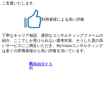
す ※ご都合が合わない方は別途調整いたします 初回プロ
ご支援いたします。
プンポジション)【SCS SU】 ※当日は全体での会社説明な
グラム : ベイン東京オフィス(六本木) ※イベントによりオン
どはなく、個別選考のみの実施を予定しています ※1名あた
ラインまたはオフラインの実施 ※東京オフィスのみのご応
りの拘束時間は1時間～最大2時間半程度を想定しています
募となります。他オフィス希望を含めたご応募はお受けい
※1次面接と最終面接の間をなるべく空けないよう調整して
利用者様による高い評価
たしかねますのでご了承ください ● フルタイムでの職務経
おりますが、調整が叶わないケースもございます オンライ
歴を2年以上お持ちの方で、東京オフィスのコンサルタント
ン 書類選考通過者
ポジションに応募意思がある方 ● 英語・日本語ともにビジ
丁寧なキャリア相談、適切なコンサルティングファームの
ネスレベルの方 ※日本語が母国語でない方は日本語能力
紹介、ここでしか受けられない選考対策。そうした質の高
試験N1またはそれ相当の上級レベルの日本語力(会話・読解
いサービスにご満足いただき、MyVisionコンサルティング
力)
は多くの求職者様から高い評価を頂いています。
無
転職相談する
料