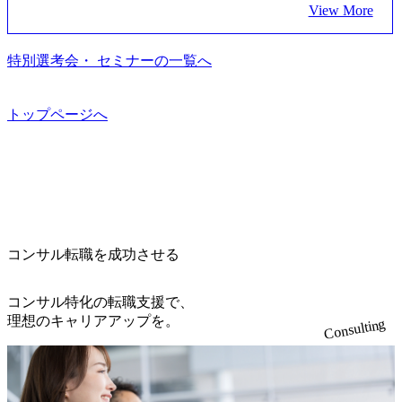
う、カスタマイズされた戦略を策定し、クライアントと共
e_jpn_4.pdf) 『SAP AWARD OF EXCELLENCE 2024』にお
View More
の業務革新と効率化の実現に貢献します。 ＜PL/PM＞ 顧客
を遂げていることから、今後も高い成長が見込まれる 多く
に、提言を具体的な行動に落とし込んでいる。 徹底した
いて優秀賞「プロジェクト・アワード」を受賞 (https://prtime
の要望を深くヒアリングし、企画構想からアジャイル開発
の技術者を抱えており、アビームコンサルティングに続い
「結果主義」を標榜。クライアントのフルポテンシャル実
s.jp/main/html/rd/p/000000010.000123981.html) アビームコンサ
による開発支援までを一気通貫で推進していただきます。
て日本国内2番目にSAP認定コンサルタント制度の有資格者
現を目標に、具体的に目に見える成果を出すことを信条と
特別選考会・ セミナーの一覧へ
ルティング、社員の健康改善を支援 食事・睡眠など可視
プロジェクト提案・推進の中核として、企画・要件定義か
数が多く、特にIT領域に強みを持つ グローバルのポジショ
して、全社戦略やトランスフォーメーション案件を多く扱
化 (https://www.nikkan.co.jp/articles/view/00694812) “失われた3
らテストまでの一連の工程における管理業務に加え、最上
ンに自由に応募できる社内の転職ツール「キャリアズ・マ
っている ベインの社風を体現するものとして「True North」
0年”をアビームの｢人的資本経営｣で取り戻したい (https://ww
流での現状分析、顧客ヒアリング、戦略策定、技術選定、
ーケットプレイス」が存在し、本ツールを活用で上司の引
（真北）という言葉がよくつかわれる。針が少し東に傾い
トップページへ
w.businessinsider.jp/post-283587) アサヒグループホールディン
品質改善なども推進していただきます。 ＜SE＞ 参画いただ
き留めを受けずに移動が可能である（異動者は年間約1,000
て見えるTrue Northとは磁北ではなく真北、風説や思い込み
グスのESG価値の可視化を支援 「インパクト加重会計」
く案件はプライム案件メインです。 要件定義～設計～開発
名） 残業時間や有休取得率など約10項目を数値化すること
による一見正しい答えや、単に理論的に正しいが実行不可
を用いて非財務活動の社会的インパクトを算出 (https://prtime
～テスト～リリース・リリース後対応まで一気通貫でご担
で、実行前後で離職率を半減させることに成功した 18時以
能な答えではなく、企業と社会の最大価値を追求した本当
s.jp/main/html/rd/p/000000015.000123981.html) NECから独立し
当いただきます。 参画当初はご経験に応じたフェーズから
降の会議を原則禁止としているほか、在宅勤務制度の全社
の答えを提供したい、というベインのコンサルティングに
て20年近く成長を続けており、2022年3月期の連結売上高は
ご担当いただき、当社の社員が業務面をサポートしつつ、
展開、ハラスメント抑止に向けた研修の拡充、社外窓口設
おける信念であり、カルチャーにもなっている。 海外オフ
991億円、1,000億円突破が目前となった 2023年4月1日時点
徐々に対応範囲を広げていただきます。 ＜QAエンジニア＞
置など徹底的な仕組み化を推進する 育休取得率は男性6
ィスとの連携が多く、海外プロジェクトへのアサインや海
でグループ従業員数は7523人と、国内でも有数の規模のコ
本質的な品質向上を目的とし、プロジェクトの上流(コンサ
5%、女性100%と全国平均を上回る実績を持ち、女性の管理
外オフィスへのトランスファー制度などが充実している。
ンサルティング会社となり、今後も成長性が大きくみられ
コンサル転職を成功させる
ルティング領域)から参画いただきます。 課題選定から顧客
職率も21.8%（2023年12月時点）とフレキシブルな働き方を
東京オフィスに来るグローバルメンバーも多く、グローバ
る 日本企業的な柔らかい雰囲気が特徴的で、従業員方の人
への企画提案、そして実行までを一気通貫で支援していた
提供 2026年8月22日(土) 面接枠 ①10時開始、②11時開始、
ル・ワンチームで活動している。プロボノ活動にも力を入
柄の良さや未経験者への充実したオンボーディング支援(入
だきます。 アジャイル開発を通じて顧客の要望や提案を柔
③12時開始 2026年8月10日(月) 16:00 各回50分程度を想定 オ
コンサル特化の転職支援で、
れており、これまで多くのNPO・NGOなどの非営利団体に
社時に10日間の間みっちりとコンサルの基礎を支援)を魅力
軟に取り入れながら改善サイクルを回すため、ご自身の提
ンライン 書類選考通過者
理想のキャリアアップを。
無償でコンサルティングを提供している。 2026年8月29日
Consulting
に感じ、他Big4ではなくアビームを選ぶ方も多数 アビーム
案がサービスに直接反映されやすく、高い貢献度を実感で
(土) の対面Kick-offイベントを皮切りに1か月程度のプログラ
といえばSAPをはじめとしたシステム、とイメージされる
きます。 ● 勤務地 東京都渋谷区渋谷3丁目6-7 渋谷金王タワ
ム ※初回プログラム : 8月29日(土)10:00～13:30 2026年8月12
こともあるが実態としては経営戦略策定や新規事業立案な
ー 事業所内禁煙(入居する施設に喫煙専用室あり) ・就業規
日(水) 16:00 Bain & Company Tokyoでは、「Tokyo Be Bold Pr
どのトップラインを上げるための戦略案件も多く存在 特に
則により就業時間内の喫煙を全面的に禁止 ・禁煙サポート
ogram (女性候補者向け選考支援プログラム)」を実施いたし