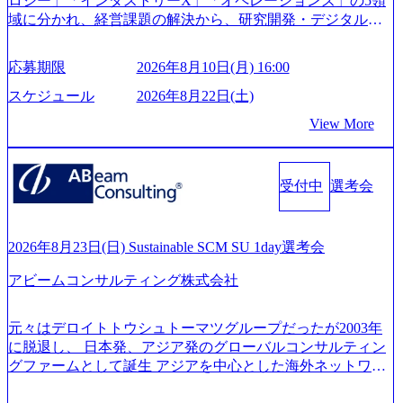
ロジー」「インダストリーX」「オペレーションズ」の5領
管理職種編 〜 (https://www.youtube.com/watch?v=RETwZKac2
域に分かれ、経営課題の解決から、研究開発・デジタル・
UI) レバレジーズで活躍するメンバー紹介！〜 営業職種編
マーケティング・ITシステムの導入など、コンサルティン
〜 (https://www.youtube.com/watch?v=XJ7Eam0onXA) 創業以
グ領域からその実行的側面であるITサービスの提供まで一
来黒字を維持し、急成長中でありながら安定した事業を展
応募期限
2026年8月10日(月) 16:00
貫して支援する総合系・IT系ファームである あらゆる産業
開し、高い安定性を持つ企業へと成長している 10年後に1兆
において非常に良質な顧客基盤を築いており、Fortune Globa
スケジュール
2026年8月22日(土)
円を目指す日本にもなかなかないメガベンチャー。創業か
l 500社の80％以上の企業をクライアントとして抱えている
ら黒字経営。年間130%成長 https://storage.googleapis.com/our-
View More
手掛けたプロジェクトは「ファーストリテイリングにおけ
vision-production.appspot.com/public/images/20251030164405_5c
るグローバル化」「資生堂グループのDX化支援」「ヴィヴ
527843-d227-4df8-b86c-5587f843fdf6_1200x471.webp https://stor
age.googleapis.com/our-vision-production.appspot.com/public/imag
ィアン・ウエストウッドの製品開発」など多岐にわたる コ
es/20251030164946_dc0888f6-0539-4887-84d7-34c8d8544226_1
受付中
選考会
ンサルティング活動のみならず、2021年にはKDDIと合弁会
200x666.webp 年間100億円規模の投資の元、10以上もの新規
社「ARISE analytics」を設立し、人工知能とデータアナリテ
事業を立ち上げているため様々な業界を経験することが可
ィクス技術で新たなイノベーションを創出する活動や、デ
能 社内転職が活発であり、多様なスキルを1社で身に着ける
ジタル人材育成の支援も盛んに行う 採用資料 (https://www.ac
2026年8月23日(日) Sustainable SCM SU 1day選考会
ことが可能 事業開発・運用を内包かする「オールインハウ
centure.com/content/dam/accenture/final/accenture-com/document-
ス」型の組織体。社内スカウトや社内公募制度を用いて主
アビームコンサルティング株式会社
2/Accenture-Recruiting-Brochure.pdf#zoom=50) 女性の活躍につ
体的かつ柔軟なキャリア形成が可能。 https://storage.googleap
いて (https://www.accenture.com/content/dam/accenture/final/caree
is.com/our-vision-production.appspot.com/public/images/20251030
rs/corporate/document/women-brochure.pdf#zoom=50) 社員発信
元々はデロイトトウシュトーマツグループだったが2003年
165942_70f09968-1b27-43e6-b849-1cd107c4f488_1200x698.web
のキャリアブログ (https://www.accenture.com/jp-ja/blogs/japan-
に脱退し、 日本発、アジア発のグローバルコンサルティン
p ## 働き方／WLB／待遇 内装8億円超のかっこいいオフィ
careers-blog) 江川社長が語る「105点経営」 (https://business.ni
グファームとして誕生 アジアを中心とした海外ネットワー
スがあり、 働き甲斐のあるランキング、新卒注目ランキン
kkei.com/atcl/gen/19/00604/021600008/) 規模拡大で成功する理
クを通じ、各国や地域に即したグローバル・サービスを提
グ受賞歴多数 あえての未上場であり株主からの圧力がない
由【コンサル業界俯瞰マップ】 (https://diamond.jp/articles/-/34