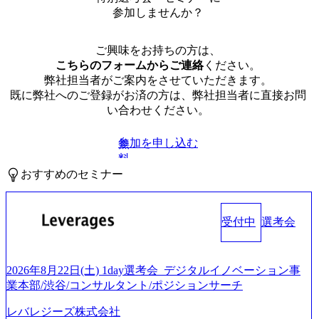
参加しませんか？
ご興味をお持ちの方は、
こちらのフォームからご連絡
ください。
弊社担当者がご案内をさせていただきます。
既に弊社へのご登録がお済の方は、弊社担当者に直接お問
い合わせください。
参加を申し込む
無
料
おすすめのセミナー
受付中
選考会
2026年8月22日(土) 1day選考会_デジタルイノベーション事
業本部/渋谷/コンサルタント/ポジションサーチ
レバレジーズ株式会社