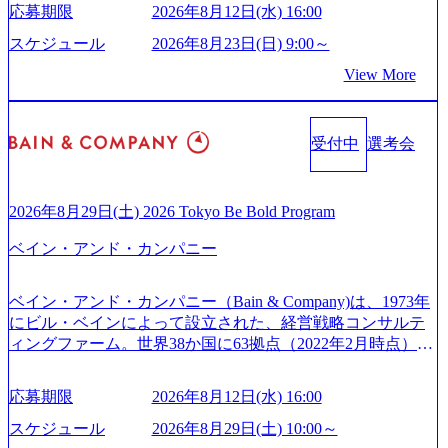
供している日系最大級の総合コンサルティングファーム
ため事業創造の自由度が高く、赤字事業でも投資して長期
6218) 大手広告代理店出身者などマーケティングのトップ人
応募期限
2026年8月12日(水) 16:00
『Build Beyond As One ®.』をブランドメッセージに掲げ、
的な成長を若手に任せられる環境 対面でのコミュニケーシ
材が集結するワケ (https://markezine.jp/article/detail/45446) エン
企業や組織の変革を通じて社会や産業の課題を解決し、未
ョンメリットを重視するため出社勤務。1日の労働時間平均
スケジュール
2026年8月23日(日) 9:00～
ジニアからコンサルタントへ。会社に入って、何が変わっ
来のありたい姿を実現するとともに、クライアント変革の
9.2時間、有休消化率81%(2024年度の年間データ、エンジニ
た？ (https://www.businessinsider.jp/post-288838) プラダ：ラグ
View More
確実な実現と社会的価値及び経済的価値の追求にも貢献 NE
ア組織） 2026年8月22日(土) 10:00～最長16:00 2026年8月10
ジュアリー製品のパーソナライゼーション (https://www.acce
Cとの戦略的資本提携も実現して、現在はNECのグループ会
日(月) 16:00 ※応募者が定員を上回る場合は、厳正なる審査
nture.com/jp-ja/case-studies/song/prada-luxury-product-customizati
社であり、戦略、業務改革、IT、組織・人事、アウトソー
の上参加者を決定させていただきます。ご了承ください。
on) 大正製薬：ITカーブアウト支援 (https://www.accenture.co
受付中
選考会
シングなどの専門知識と、豊富な経験を持つ約6,000名を超
● 当日の流れ 受付 → 会社説明会 → 面接(会社説明会終了
m/jp-ja/case-studies/consulting/taisho-pharmaceutical)（ストラテ
えるプロフェッショナルを有する 金融、製造、流通、エネ
後、随時ご案内) ※全てリモートにて実施します。 ※参加
ジー & コンサルティング） ソフトバンク：初のオンライン
ルギー、情報通信、公共事業など幅広い分野をクライアン
される方に個別に当日の面接案内をお送りいたします。 ※
開催「SoftBank World 2020」でマーケ＆営業のDX実現 (http
トとしている SAP領域においては日本市場No.1を誇り、全
通常の選考フローと異なり、事前に適性検査をご受検いた
2026年8月29日(土) 2026 Tokyo Be Bold Program
s://www.accenture.com/jp-ja/case-studies/communications-media/so
世界で6,400件以上、日本国内で企業最多の5,399件のSAP認
だきます。 ● 詳細 デジタルイノベーション事業部でのポジ
ftbank)（通信） 経済産業省：事業者の申請手続きを電子化
ベイン・アンド・カンパニー
定コンサルタント資格を取得している また、日本国内企業
ションサーチになります。 ご経験やスキル、そして適性や
する「保安ネット」を構築。省庁DXの先進事例を実現 (http
として最多の3,200件のSAP S/4HANA®認定コンサルタント
志向性に合わせて、以下のいずれかの役割でご活躍いただ
s://www.accenture.com/jp-ja/case-studies/public-service/meti-indust
資格も保有、さまざまな業界・業種でのプロジェクト実績
きます。 ※本求人はレバテック株式会社の雇用となりま
ry-safety-network)（公共サービス） カルビー：SAP HANAの
ベイン・アンド・カンパニー（Bain & Company)は、1973年
と蓄積されたノウハウを基に独自の方法論やテンプレート
す。 ※案件によっては客先に出向いての作業も発生しま
導入で基幹システムを刷新 (https://www.accenture.com/jp-ja/ca
にビル・ベインによって設立された、経営戦略コンサルテ
を開発し、それらを活用してお客様に最適なSAPコンサル
す。 ＜ITコンサルタント＞ Webアプリケーション、SaaS系
se-studies/consumer-goods-services/calbee)（消費財・サービ
ィングファーム。世界38か国に63拠点（2022年2月時点）、
ティングサービスを提供する https://storage.googleapis.com/our
の領域において、大手・ベンチャー・スタートアップ企業
ス） 世界49カ国に約73万人以上（2024年5月時点）の社員を
東京オフィスは1982年に開設。 「コンサルタントがクライ
-vision-production.appspot.com/public/images/20240925132728_9
に対する課題解決支援を行います。 直近の案件では、大規
擁し、世界120以上の国の企業を顧客に売上641億ドルを誇
アントにお届けするのは単なるレポートではなく、『結
96dc8f2-7d54-42b9-a7ae-8c532c52d3d8_1200x678.webp アビー
応募期限
2026年8月12日(水) 16:00
模基幹システムにおける最上流のPoC(概念実証)支援から構
る 日本では2.3万人以上の従業員を擁しており(会計系BIG4
果』である。」この原則のもと、ベインは1973年に創業さ
ムコンサルティング会社資料 (https://www.abeam.com/content/
想策定、開発マネジメント支援までを一気通貫で担当して
を上回る規模感)、営業利益率も約15％と驚異的な数字とな
れた。クライアントが不確かな未来の中、競争に勝てるよ
スケジュール
2026年8月29日(土) 10:00～
dam/abeam/jp/ja/about/company/ABeamConsultingCompanyProfil
います。 生成AIなどの最新技術とシステムを活用し、顧客
っている、売上・従業員数共にこの8年間で4倍近くの成長