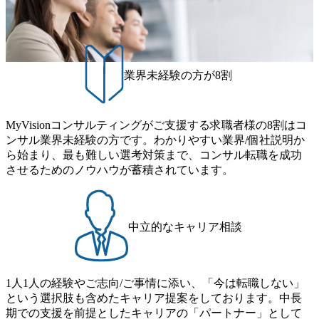
スポーツ&エンターテイメント領域ではBig4に先んじて注力
制度あり オンライン ● 必須要件 以下いずれかのご経験をお
ます。クライアントに斬新なソリューションを提供し、複
し、業界内で大きな存在感を誇る 社員の多様化する生活ス
持ちの方 ・システム・ソフトウェア開発経験3年以上 ・要
雑な経営課題を解決するために、チームのダイバーシティ
タイルやライフイベントに対応した働きやすい職場環境を
件定義～基本設計など上流経験2年以上 ・PMO経験2年以上
は欠かせません。是非、ユニークな視点と高い志を持つ女
実現するため、さまざまなサポート制度を導入している 多
● 歓迎要件 ・要件定義から詳細設計までのいずれかの上流
性の皆様に多数ご参画頂きたいと考え、プログラムを開催
文化理解や女性の活躍推進などの取り組み、また、フレッ
工程の経験 ・サブリーダー以上のマネジメント経験 ・お客
致します。 「未経験では難しいのではないか」、「実際女
業界未経験の方が8割
クス制度やフリーロケーション制度、フルリモート制度な
様との折衝経験、交渉経験 ・組織課題に対して主体的に業
性はどのように活躍をしているのか」、「ケース面接の経
どの多様な働き方をサポートする制度が整備されている 202
務改善に取り組まれたご経験 ・アジャイル/スクラムへの興
験がなく対策の仕方が知りたい」などのお声をたくさんい
6年8月23日(日) 9:00～18:00終了 2026年8月12日(水) 16:00 202
味関心 ● 求める人物像 ・リーダーシップが取れる方/一人称
ただいているため、今回のプログラムでは現役の面接官と
6年8月23日(日)にSustainable SCM SU 1day選考会を開催いた
MyVisionコンサルティングがご支援する求職者様の8割はコ
で主体的に動ける方 ・年齢にこだわらず、アドバイスを素
食事などのカジュアルな交流、実際のプロジェクトのケー
します。 当SUは「GlobalでのSCM構築」や「物流・調達コ
ンサル業界未経験の方です。わかりやすい業界/個社説明か
直に受け取れる方 ・推進力のある方
ススタディ、1対1の模擬面接等、複数のセッションを約1か
ストの構造改革」といった伝統的なテーマに留まらずクラ
ら始まり、最も難しい選考対策まで、コンサル転職を成功
月の期間に渡り行い、選考にご参加いただきます。コンサ
イアントがこれから取組むべき「グリーントランスフォー
させるためのノウハウが蓄積されています。
ルタント未経験の方でも、戦略コンサルタントの具体的な
メーション」、「サーキュラーエコノミー(循環経済)」とい
仕事内容からお話をさせていただきますので、戦略コンサ
った社会課題やテーマに対して、グローバル知見と最新の
ルティングにご興味をお持ちの方は、この機会にぜひご応
事例などを基に企業の構造改革と社会価値の創造の取り組
募ください。 ● 応募後のフロー ・書類選考後、対象者の方
みを行うプロフェッショナルチームです。 今回1day選考対
中立的なキャリア相談
にはWebテストを8月20日までに受験いただきます ・8月21
象となるポジションは下記となります。 ・コンサルタント
日までにプログラム参加者をご案内します ・初回プログラ
(調達改革・設備O&M)【SCS SU】 ・コンサルタント(ECM/
ム : 8月29日(土)10:00～13:30 @ベイン東京オフィス(六本木)
SCM構想・PLM/MES改革)【SSC SU】 ・コンサルタント(物
・プログラム期間中はコンサルタントとの食事会、プロジ
1人1人の経験やご志向/ご事情に添い、「今は転職しない」
流改革/需給プロセス改革)【SSC SU】 ・SCM/ECMデータ・
ェクトのご紹介、ケースワークショップなどを実施します
という選択肢も含めたキャリア提案をしております。中長
プロセス分析・AI活用_Sustainable SCM Strategy Unit(Strategy
・10月17日(土)開催の選考会にて採用面接を実施する予定で
期での支援を前提としたキャリアの「パートナー」として
Consultant職)≪東京・大阪≫ ・コンサルタント(SCS SUオー