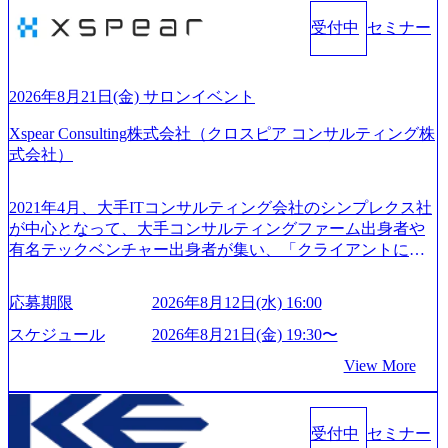
当てたコンサルティング会社として、社員の人間力を強み
やグチを言わない BE CRAZY熱狂しよう 10倍思考で攻め
としたサービスを提供している。 ​- - 2018年から6年連続で
受付中
セミナー
る、失敗を恐れずにふみだす、執着心をもって没頭する O
「働きがいのある会社ベストカンパニー」に選出され、社
WNERSHIP当事者であろう みずから決めてみずから動く、
員モチベーションが高いと評価されている。 ​ 大手コンサル
全体最適で考える、チームを巻き込む SPEEDスピードにこ
ティングファームやSIer、事業会社出身者など、多様な経歴
だわろう 今すぐ決める、すばやく動く、まず成果物をだす
2026年8月21日(金) サロンイベント
の社員が活躍している。 年間休日120日以上、完全週休2日
GRITやり抜こう 逆境でもブレずに続ける、改善サイクルを
制、有給休暇初年度10日（消化率46.3%）、特別休暇5日な
Xspear Consulting株式会社（クロスピア コンサルティング株
回す、結果が出るまでやり抜く 2026年8月14日(金) 19:00〜2
ど、充実した休暇制度を整備している。 ​ 月平均残業時間は
式会社）
0:00 (60分) 2026年8月7日(金) 16:00 本説明会は、選考の前段
25時間であり、ワークライフバランスを重視した働き方が
として「まず会社を知っていただく場」として設けたもの
可能である。 ​ スポレク制度や入社者歓迎会、全社員集会、
です。評価の場ではないため、キャリアを検討中の段階の
2021年4月、大手ITコンサルティング会社のシンプレクス社
リフレッシュ休暇など、社員同士の交流や健康をサポート
方にもご参加いただけます。 連休中の平日夜という日程の
が中心となって、大手コンサルティングファーム出身者や
する取り組みが充実している。 2026年8月13日(木) 19:00～2
ため、在職中の方も有給を取得することなく、現職への配
有名テックベンチャー出身者が集い、「クライアントにと
0:30予定 2026年8月7日(金) 16:00 コンサル業界の動向や業務
慮なくご参加いただけます。帰省先からのオンライン参加
って真のデジタルトランスフォーメーションを創造した
内容・会社説明・匿名の質問コーナーなどを盛り込んだ業
も可能です。 ● 当日のプログラム ・会社説明(40分) 教育
い」という想いの下で立ち上げた新鋭ファーム テクノロジ
界セミナーを実施しています。 ●前回開催時のアンケート
応募期限
2026年8月12日(水) 16:00
旅行事業の内容とビジネスモデル/今後の構想・事業展開/入
ーがビジネスの成功に大きな影響力を持つDX時代におい
結果 満足度：100％ 感想一例：「コンサルタントへのイメ
社後のキャリアパス ・質疑応答(20分) オンライン (Google M
て、20年以上にわたってFintech業界を中心に最先端テクノ
スケジュール
2026年8月21日(金) 19:30〜
ージのぼんやりしていた部分が明確になりました」「業界
eet) ・営業・マーケティングなど、ビジネスサイドでのキャ
ロジーを提供してきたシンプレクスのノウハウを活かしつ
の全体感や実際に働いていらっしゃる方の体感的なお話を
View More
リアを検討されている方 ・転職を具体的に決めてはいない
つ、あらゆる業種・業界のクライアントの企業価値の最大
伺うことができ、参考になりました」 オンライン(ZOO
が、情報収集を進めたい段階の方 ・東京・大阪での勤務を
化を支援するために、戦略策定、組織改革、人材育成、業
M)
希望される方
務改善、実行支援などのコンサルティングサービスを一気
受付中
セミナー
通貫で提供するのが特徴（いわゆる総合コンサルティング