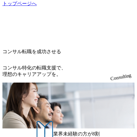
開発、運用保守と言った全工程を行う「一気通貫体制」が
on-production.appspot.com/public/images/20260224131052_2abe7
トップページへ
特長 ビジネスへの深い理解を持つコンサルタントが集うXs
cb8-329e-4a45-a8f5-73d9728b2cd7_1200x486.webp https://storag
e.googleapis.com/our-vision-production.appspot.com/public/image
pearと、最先端テクノロジーに深い知見を持つシンプレクス
s/20260224131100_d8b3379f-6e64-4566-aea4-924f21977d35_120
社またはグループ会社との協力体制を築いている Xspear社
0x460.webp https://storage.googleapis.com/our-vision-production.a
はあくまでもコンサルティングファームであり、システム
ppspot.com/public/images/20260224131116_05d25aab-49d6-4429-
開発を担当することはない https://storage.googleapis.com/our-vi
810e-138e27965ee8_1200x386.webp グローバル人財育成を目
sion-production.appspot.com/public/images/20240925204111_caa9
的とした「語学研修」、効果的なプレゼンのポイントを掴
4e4b-6aae-45a6-a0ce-b98154c816a2_1153x543.webp メンバー情
み実践に強くなるための「プレゼン研修」、自社キャリア
報 (https://www.xspear.co.jp/member/)一部抜粋 - 伊勢山 昇吾氏:
コンサル転職を成功させる
アドバイザーによる自身のキャリア構築をめざす「キャリ
ベイカレントにてIT戦略立案から実装支援を軸に、様々な
ア開発研修」などがある 生産現場を含む全部門でフレック
業界で新規事業戦略、成長戦略、PMI推進、業務改革等の幅
スタイム制度を実施しており、月単位の決められた労働時
コンサル特化の転職支援で、
広いプロジェクトに従事 - 鈴木健仁氏：新卒でベイカレン
間の範囲内で、出社・退社の時刻を社員の自己裁量に委
理想のキャリアアップを。
Consulting
トに入社し最年少ディレクターを経てXspearに参画 - 梶田
ね、ワークライフバランスを図りながら効率的に働くこと
威人氏：BCG出身。金融業界における戦略策定、DX戦略立
ができる 【休日】 土日祝休みの完全週休2日制 2025年度の
案、人事組織テーマに強みを持ち、メディア・エンタメ業
年間休日は125日（GW8日、夏季9日、年末年始9日） 有給
界においてはDX戦略立案、NFT等の新規事業立案を得意と
休暇は年間24日（4月1日入社の場合）で、入社日に付与さ
する。 - 藏満 一馬氏：アクセンチュア出身。金融業界を中
れます。 年次有給休暇の残日数は、翌年度に繰り越すこと
心に、DX戦略策定、新規事業立案、組織変革、規制対応等
ができます。 慶弔休暇は、事由により取得可能日数は異な
の幅広いプロジェクトを主導する。 - 天野 善仁氏：19卒Pw
りますが、3～7日の連続休暇を取得できます。 リフレッシ
C出身。Xspear最年少シニアマネージャー 社員インタビュー
ュ休暇は、規程で定める勤続年数ごとに、連続5日のリフレ
ページ (https://www.xspear.co.jp/career/interviews/) 戦略だけの
ッシュ休暇を取得できます。 【育児や子の看護、介護など
業界未経験の方が8割
コンサルは終わり──コンサル業界の風雲児に聞く。“これ