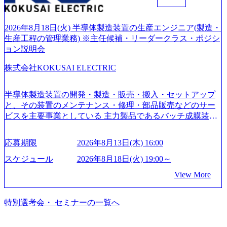
ファーム） 社名の由来は”DXエリアにSpir（槍）を指して
切り開く””simplexないでは金融以外の領域にX（クロス）し
ていく”という位置づけ 一昔前は金融が強い企業として認知
2026年8月18日(火) 半導体製造装置の生産エンジニア(製造・
されていたが、現在金融の売上割合は全体の3割。現在はTo
生産工程の管理業務) ※主任候補・リーダークラス・ポジシ
C事業を始め、パブリック、製造業、通信、エンタメ、教
ョン説明会
育、保健など幅広く強みのあるファーム。 ワンプール制で
株式会社KOKUSAI ELECTRIC
はあるが、社員の興味のある分野やスキルを活用したいな
どの希望は考慮してのアサイン。 そのため、専門性を身に
着けたい方でも幅広に経験を積みたい方でも、キャリア形
半導体製造装置の開発・製造・販売・搬入・セットアップ
成が柔軟に可能な環境である。 https://storage.googleapis.com/
と、その装置のメンテナンス・修理・部品販売などのサー
our-vision-production.appspot.com/public/images/20240925204135
ビスを主要事業としている 主力製品であるバッチ成膜装置
_93b1bff3-f71c-4bc9-8bd9-72a8a4826007_1200x554.webp https://
は、世界中の半導体デバイスメーカーから高く評価され、
storage.googleapis.com/our-vision-production.appspot.com/public/i
世界トップクラスのシェアを有している 技術と対話を通じ
mages/20250502152751_46c65543-87ef-4e86-a85a-8649e1c532f9
応募期限
2026年8月13日(木) 16:00
て未来を創造し、社会課題の解決に貢献することを目指し
_956x512.webp https://storage.googleapis.com/our-vision-producti
on.appspot.com/public/images/20250502152804_ba6aaa1a-9ffc-4f
ている Mission:私たちの技術/私たちの対話 Vision:夢を未来
スケジュール
2026年8月18日(火) 19:00～
2a-9b40-06fff8ee19af_961x517.webp https://storage.googleapis.co
につなぐベストパートナー Value:私たちの技術/私たちの対
View More
m/our-vision-production.appspot.com/public/images/202505021528
話 IoT社会の浸透、AIの加速等により半導体需要は世界中で
31_721b100c-62c9-4258-aa0e-97182898115f_960x510.webp シ
急伸長しており、それに伴い半導体製造装置の需要も伸長
ンプレクス社は、FinTech領域に強みを持つITコンサルティ
中 https://storage.googleapis.com/our-vision-production.appspot.co
特別選考会・ セミナーの一覧へ
ング会社で、NRI、NTTDATAと同じく世界のFinTech Ranki
m/public/images/20260224131045_0fee4978-bb25-43a7-a367-542
ngsTop 100企業にも選出されている。ITコンサルティング、
6b95cd599_1200x543.webp https://storage.googleapis.com/our-visi