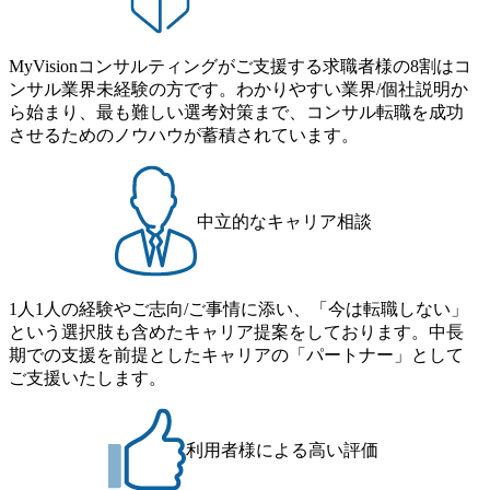
の制度】 育児休暇： 対象：小学校1年修了時の3月31日まで
から”のコンサルの在り方 (https://www.businessinsider.jp/articl
の子を育てるすべての従業員※期間：通算3年間 短時間勤
e/20250205-simplex-xspear/) Xspear Consultingがえるぼし認定
務： 対象：小学校卒業までの子を育てるすべての従業員 1
を取得 (https://www.agara.co.jp/article/382811) シンプレクスと
MyVisionコンサルティングがご支援する求職者様の8割はコ
日2時間15分まで、始業・終業時刻の繰り上げ・繰り下げが
Xspear Consultingが、東京都港区の行政手続き100%デジタル
ンサル業界未経験の方です。わかりやすい業界/個社説明か
可能 子の看護休暇： 子1人につき5日まで取得でき、1時間
化を支援 (https://www.afpbb.com/articles/-/3520247) 【未経験
ら始まり、最も難しい選考対策まで、コンサル転職を成功
単位で取得することも可能 家族看護休暇： 5日まで取得で
者】 ・年収UPでのオファー ・ワンプールで様々なインダ
させるためのノウハウが蓄積されています。
き、1時間単位で取得することも可能 【独身寮、住宅手当制
ストリーやソリューションを裁量をもって経験できる ・上
度など】 独身寮：富山事業所の近くに、白風寮と青風寮の2
流工程、先端技術を学べる環境 【コンサルファーム経験
つの寮があり、以下の入居基準を満たす方が入居可能で
者】 ・専門領域に軸足を置きながら、他領域にもチャレン
す。 ＜入居基準＞ ・満33歳までの独身者 ・自宅から勤務地
ジできる環境 ・タイトルアップでのオファー ・現職ファー
中立的なキャリア相談
までの通勤総時間が2時間を超えること 住宅手当： 本社の
ムより高いオファー年収 ・実力主義でプロモーションでき
近くには独身寮や社宅等が無いため、条件を満たす方には
る（ダブルスキップもあり） ・週に1度のアサインｍｔｇで
住宅手当を支給します。 また、独身寮は男性のみの入居と
こまめに社員のキャリアについて検討してもらえる。結
なるため、入居基準を満たす女性には住宅手当を支給しま
1人1人の経験やご志向/ご事情に添い、「今は転職しない」
果、なりたいキャリアを反映できるｐｊにアサインしても
す。 住宅手当は、一般賃貸物件を従業員が契約し、規程で
という選択肢も含めたキャリア提案をしております。中長
らえる ・シンプレクスというテクノロジーに強い部隊がい
定める金額を会社が支払います。 その他： 採用時や転勤等
期での支援を前提としたキャリアの「パートナー」として
るため、エンジニアの視点からも協業しクライアントへ価
による引っ越し費用は、会社が負担します。 2026年8月18日
ご支援いたします。
値提供できる ・デリバリー中心の案件もあればセールス中
(火) 19:00～20:00 2026年8月13日(木) 16:00 応募をご検討され
心の案件もあり、個々の裁量や得意領域に合わせた売り上
ている方を対象に、会社説明会を実施予定です。 ● 求人名
げの立て方を選べる ここ1年で社員数60名⇒100名超、売上
・【富山】半導体製造装置の生産エンジニア(製造・生産工
今期18億円⇒来期30億円（いずれも約170％アップ）と急成
利用者様による高い評価
程の管理業務) ※主任候補・リーダークラス ・【砺波】半
長中のファームである また、成長中ファームのため優秀な
導体製造装置の生産エンジニア(製造・生産工程の管理業務)