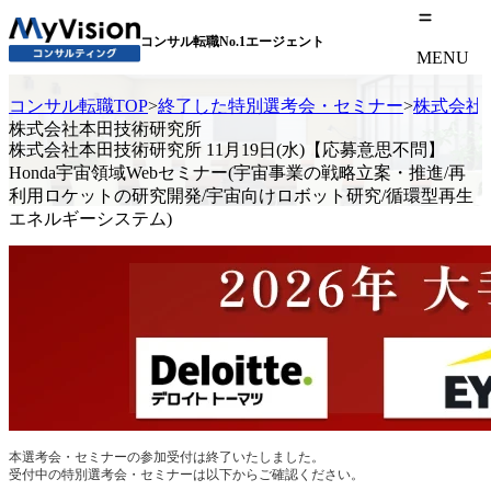
コンサル転職No.1エージェント
MENU
コンサル転職TOP
>
終了した特別選考会・セミナー
>
株式会社本
株式会社本田技術研究所
株式会社本田技術研究所 11月19日(水)【応募意思不問】
Honda宇宙領域Webセミナー(宇宙事業の戦略立案・推進/再
利用ロケットの研究開発/宇宙向けロボット研究/循環型再生
エネルギーシステム)
本選考会・セミナーの参加受付は終了いたしました。
受付中の特別選考会・セミナーは以下からご確認ください。