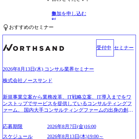
参加を申し込む
無
料
おすすめのセミナー
受付中
セミナー
2026年8月13日(木) コンサル業界セミナー
株式会社ノースサンド
新規事業立案から業務改革、IT戦略立案、IT導入までをワ
ンストップでサービスを提供しているコンサルティングフ
ァーム。 国内大手コンサルティングファームの出身の創業
メンバーが、「クライアントの求めていることに対して、
もっと自由に誠実に提案できる会社をつくりたい」「胸を
応募期限
2026年8月7日(金)16:00
張って会社が好きだと言えるような家族的な組織をつくり
たい」という想いで会社を設立 PwC・アクセンチュアとい
スケジュール
2026年8月13日(木)19:00～