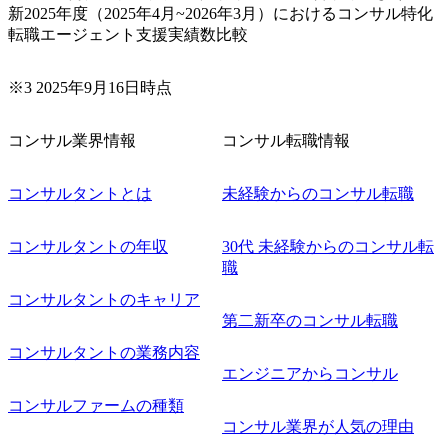
新2025年度（2025年4月~2026年3月）におけるコンサル特化
アケイパビリティを活かた確度の高い事業立ち上げが経験
転職エージェント支援実績数比較
できる 2026年8月21日(金) 19:30〜21:30 (19:20開場) 2026年8
月12日(水) 16:00 ※参加状況によっては抽選とさせていただ
く可能性がございます。 このたび、ファーム経験者の方を
※3 2025年9月16日時点
対象にした懇親会形式の採用イベント「サロンイベント」
を開催いたします。 カジュアルな場で現場社員と直接交流
コンサル業界情報
コンサル転職情報
できる機会ですので、ぜひご参加ください。 当日はXspear
Consulting代表取締役の早田とMDやその他現場社員が複数
名参加する予定です！ ●費用 : 無料 虎ノ門ヒルズ付近 ※詳
コンサルタントとは
未経験からのコンサル転職
細な場所については参加者の方へ個別でご連絡いたしま
す。 コンサルファームにてマネージャー以上の職務を担当
コンサルタントの年収
30代 未経験からのコンサル転
している方
職
コンサルタントのキャリア
第二新卒のコンサル転職
コンサルタントの業務内容
エンジニアからコンサル
コンサルファームの種類
コンサル業界が人気の理由