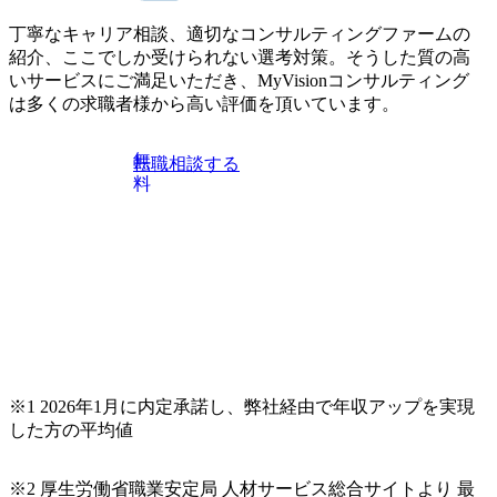
上司の近くで働けるチャンスも多い(ボストン・コンサルテ
※主任候補・リーダークラス オンライン (Microsoft Teams)
ィング・グループ出身者等 (https://www.xspear.co.jp/member/ta
丁寧なキャリア相談、適切なコンサルティングファームの
※顔出しは不要です。ご質問頂く際のみ、顔出ししていた
keto_kajita/)） 多様なメンバー、多様なプロジェクトによる
紹介、ここでしか受けられない選考対策。そうした質の高
だければと存じます。
自己成長機会が多く、新たなチャレンジが可能 100名規模に
いサービスにご満足いただき、MyVisionコンサルティング
も関わらず、外資系戦略コンサルティングファームや総合
は多くの求職者様から高い評価を頂いています。
系コンサルティングファームをはじめ、メーカー、ITベン
チャー、外資系金融機関など多彩な出自で構成されてお
無
転職相談する
り、常に刺激を受けながらプロジェクトワークが可能 総合
料
コンサルティングファームの名の通り、全方位のクライア
ントに対して様々なプロジェクトが存在しており、手を上
げれば常に新しいテーマのチャレンジ機会を提供している
（ワンプール制） そのため、全体の離職率10％以下、未経
験3年未満の離職率は0％と驚異の定着率を誇る 大手ファー
ムと同水準以上の報酬制度であり、ファーム経験者の場合
は、転職時報酬アップが基本 強く「個人」の成⾧を重視す
るカルチャーであり、昇進に枠もなく、今ならReadyになれ
ば上がれる環境となっている 安定した経営環境の下、コン
サルティングファームの立ち上げフェーズに関わることが
※1 2026年1月に内定承諾し、弊社経由で年収アップを実現
できる 豊富な経験を持つコンサル経験者の場合は、自らチ
した方の平均値
ームを立ち上げることが可能 裁量をもった営業活動、デリ
バリー活動ができる(スタートアップとの協業、新規ソリュ
※2 厚生労働省職業安定局 人材サービス総合サイトより 最
ーションの開発 など) シンプレクスの顧客基盤、エンジニ