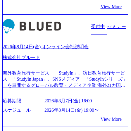
った大手コンサルティングファームをはじめ、SIerや事業会
View More
社出身者など、様々な経歴の社員が活躍しており、働きや
すく魅力的な環境が整っているため、定着率が高いことか
ら「働きがいのある会社」に4年連続ベストカンパニーに選
受付中
セミナー
出されている。 残業時間は平均30時間程度 事業/IT戦略立案
や各種プロジェクトマネジメント、最先端テクノロジーの
導入支援までワンストップでサービスを提供する。「世界
をデザインする」というビジョンを掲げ、クライアント目
2026年8月14日(金) オンライン会社説明会
線のきめ細やかな気配りで、クライアントが本当に求めて
株式会社ブルード
いることは何かを追究し、本当に価値のある成果を提供し
ている。 2015年創業ながら、従業員数が1年で300人強増加
の736名（2024年1月）に到達。上場を目指し、さらに採用
海外教育旅行サービス 「StudyIn」、訪日教育旅行サービ
のスピードを上げている。 人にフォーカスをして急成長す
ス 「StudyIn Japan」、SNSメディア 「StudyInシリーズ」
る唯一無二のコンサルティングファーム【株式会社ノース
を展開するグローバル教育・メディア企業 海外21カ国と
サンド 執行役員新山氏、庄司氏インタビュー】 (https://my-vi
の取引実績と2,000校以上の提携教育機関を活用し、海外教
sion.co.jp/consulting-firm/northsand/interview01) ノースサンドは
育支援サービスを提供している 動画メディア事業を基盤と
応募期限
2026年8月7日(金) 16:00
2015年に設立され、前年比205%の売上成長を遂げるなど、
して、留学支援・訪日教育旅行・SNSマーケティング事業
急速な成長を遂げている。 ​ 新規事業立案から業務改革、IT
を展開している Mission:より多くの人に、グローバルという
スケジュール
2026年8月14日(金) 19:00〜
戦略立案、IT導入までをワンストップで提供するコンサル
選択肢を Vision:世界を代表する、ライフチェンジ・インフ
View More
ティングファームである。 ​- 2025年1月時点で従業員数1,209
ラになる Value： INTEGRITY誠実であろう 素直に心を開い
名を擁し、事業拡大を続けている。 「人」にフォーカスを
て伝える、自責かつ利他の精神で動く、謙虚な姿勢でウソ