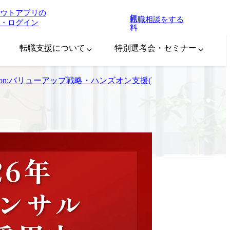
ウトアプリの
無
転職相談をする
・ログイン
料
転職支援について
特別選考会・セミナー
ion:バリューアップ戦略・ハンズオン支援(Value Creation Architect