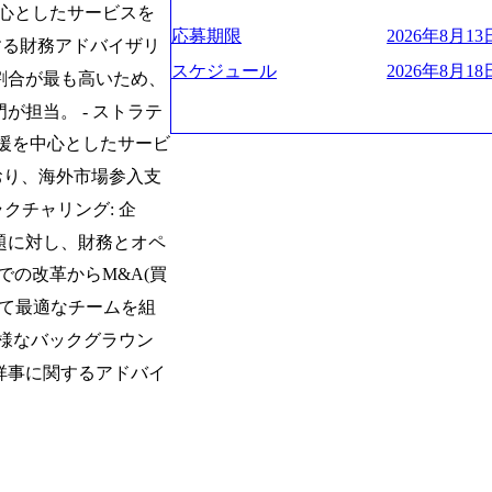
ー、外資系金融機関など多彩な出自で構
遂げている。 現在コンサルティングファ
程の管理業務) ※主任候補・リーダークラス オン
心としたサービスを
ロジェクトワークが可能 総合コンサル
ンクインしている。 主力事業はITコン
しは不要です。ご質問頂く際のみ、顔出
応募期限
2026年8月13日
関する財務アドバイザリ
ライアントに対して様々なプロジェクト
に、IT戦略策定等の上流工程から実装
いテーマのチャレンジ機会を提供してい
他方、インキュベーション事業を手掛け
スケジュール
2026年8月18日
割合が最も高いため、
職率10％以下、未経験3年未満の離職率
規事業開発も手掛けつつ、複数社への出
担当。 - ストラテ
と同水準以上の報酬制度であり、ファー
考) https://www.dirbato.co.jp/service/incubatio
基本 強く「個人」の成⾧を重視するカ
bation.html) 大手総合系コンサルテ
支援を中心としたサービ
Readyになれば上がれる環境となって
ョイン。 https://storage.googleapis.com/our-vision-production.appspot.com/public/images/2
おり、海外市場参入支
グファームの立ち上げフェーズに関わる
0240925205344_42693807-c7d5-418f-96
経験者の場合は、自らチームを立ち上げ
プ、SMBCグループ、NTT、良品計画
クチャリング: 企
リバリー活動ができる(スタートアップ
顧客 直近では大阪万博のプロジェクトを
題に対し、財務とオペ
ど) シンプレクスの顧客基盤、エンジ
システム、ToC向けアプリ、セキュリテ
での改革からM&A(買
立ち上げが経験できる 2026年8月21日(金) 19:
ンサルティングしている。 <u>ワンプー
(水) 16:00 ※参加状況によっては抽
ず様々な案件にチャレンジ可能 専属の営
じて最適なチームを組
たび、ファーム経験者の方を対象にした
かれることなくデリバリーに注力可能</
多様なバックグラウン
ント」を開催いたします。 カジュアル
意にそぐわないプロジェクトにアサイン
ので、ぜひご参加ください。 当日はXspear
ロジェクトに異動することが可能。その結果
祥事に関するアドバイ
の他現場社員が複数名参加する予定です！ 
は2～30%程度) 残業時間は<u>平均30
な場所については参加者の方へ個別でご
業代をつけさせないといったことはしない
マネージャー以上の職務を担当している
齢者/障碍者などさまざまなバックグラ
いる SDGsの推進にも積極的で、プロ
多くのクラブが立ち上がっており、さま