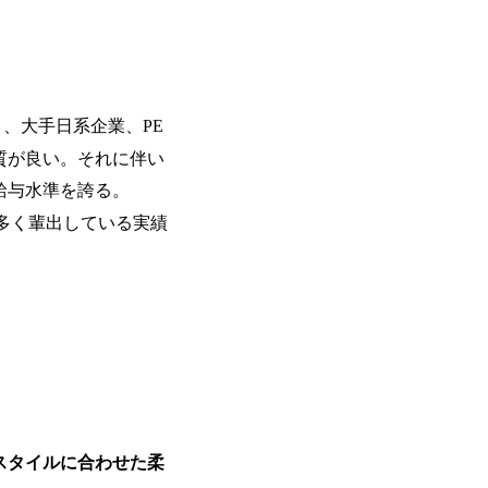
で、当社へ気になることや転職後のご不
で、ぜひお聞きください！ ※過去の質
ルタントとSEの違い、他コンサルファー
会社説明＋座談会(19:00～20:00) 
クルーターまでご相談下さい。 ・ご希
後、カジュアル面談もしくは1次選考の
り、大手日系企業、PE
ーまでご相談下さい。なお、当日はコン
質が良い。それに伴い
い。 【服装・持ち物】 ・特になし カ
ポジション】 ITコンサルタント(役職問わず
給与水準を誇る。
中長期ロードマップ策定 ・全社クラウド
を多く輩出している実績
ルトランスフォーメーション企画構想 ・業
導入/実装 ・プライベート/パブリックク
務再構築 ・IoTを活用したデジタルワークスタイル
ogyを活用した新規事業の立案/推進 
例)】 ・創業フェーズに参画し、コア
たい ・サービスやソリューションに捉
したい ・様々な業種業界でのプロジェ
たい ・エンジニア経験を活かして要件
レンジしたい ・コンサルのみならず新
ャレンジしてみたい オンライン(Teams)
スタイルに合わせた柔