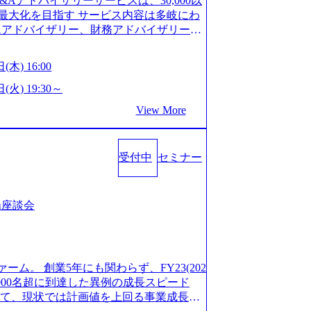
M&Aアドバイザリーサービスは、30,000以
/career/interviews/) 戦略だけのコンサルは終わ
GW8日、夏季9日、年末年始9日） 有給休暇は
最大化を目指す サービス内容は多岐にわ
のコンサルの在り方 (https://www.b
社日に付与されます。 年次有給休暇の残日
Aアドバイザリー、財務アドバイザリーな
plex-xspear/) Xspear Consultingがえるぼし認定を取
。 慶弔休暇は、事由により取得可能日数
 譲渡企業に対しては完全成功報酬制を採
382811) シンプレクスとXspear Consultingが、東京都
得できます。 リフレッシュ休暇は、規程
勢を持ち、将来の株価成長を取り込むスキ
w.afpbb.com/articles/-/3520247)
(木) 16:00
フレッシュ休暇を取得できます。 【育児や
ONE&SonsグループはM&A業界のリー
・ワンプールで様々なインダストリーやソリ
対象：小学校1年修了時の3月31日までの
わらず幅広い案件に携わりながら自己成
(火) 19:30～
上流工程、先端技術を学べる環境 【コン
年間 短時間勤務： 対象：小学校卒業ま
ー出身者3名がメインメンバーであり、経
足を置きながら、他領域にもチャレンジで
View More
間15分まで、始業・終業時刻の繰り上げ・
、M&Aや財務アドバイザリーなどの専門
 ・現職ファームより高いオファー年収 ・
につき5日まで取得でき、1時間単位で取得
が提供される 主担当成約で10件以上あ
ルスキップもあり） ・週に1度のアサイン
00万の年収となる 内訳としては個人インセ
て検討してもらえる。結果、なりたいキ
受付中
セミナー
寮：富山事業所の近くに、白風寮と青風寮
は部下を育成活躍させるためのナレッジシ
もらえる ・シンプレクスというテクノロ
す方が入居可能です。 ＜入居基準＞ ・
して動く組織風土がある 2026年8月18
の視点からも協業しクライアントへ価値
までの通勤総時間が2時間を超えること 住
6年8月13日(木) 16:00 ＼応募意思不問・業界未
あればセールス中心の案件もあり、個々の
等が無いため、条件を満たす方には住宅手
ンや業務内容、実際の働き方について詳しく
場座談会
を選べる ここ1年で社員数60名⇒100
のみの入居となるため、入居基準を満たす
します。 M&A業界に興味があり、まずは
ずれも約170％アップ）と急成長中のファ
手当は、一般賃貸物件を従業員が契約し、
りで、幅広く業界の情報を集めたい 働く
め優秀な上司の近くで働けるチャンスも多
その他： 採用時や転勤等による引っ越し
界にご興味がある方、転職を少しでもお考え
ttps://www.xspear.co.jp/membe
 19:00～20:00 2026年8月13日(木) 1
も歓迎です。お気軽にご参加ください。
バー、多様なプロジェクトによる自己成長機会が多
ァーム。 創業5年にも関わらず、FY23(202
に、会社説明会を実施予定です。 ● 求人名
おります。 是非、説明会にてお話できる
模にも関わらず、外資系戦略コンサルティン
1,000名超に到達した異例の成長スピード
ニア(製造・生産工程の管理業務) ※主任
後にアンケート回答をお願いいたします。
ァームをはじめ、メーカー、ITベンチャ
対して、現状では計画値を上回る事業成⻑を
体製造装置の生産エンジニア(製造・生産工