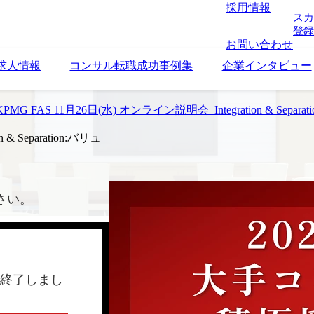
採用情報
スカ
登録
お問い合わせ
求人情報
コンサル転職成功事例集
企業インタビュー
G FAS 11月26日(水) オンライン説明会_Integration & Separat
 Separation:バリュ
さい。
終了しまし