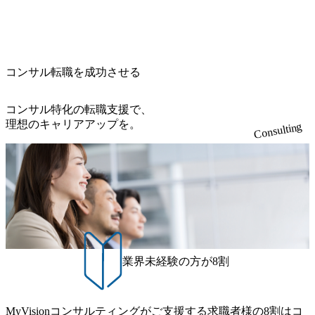
げの立て方を選べる ここ1年で社員数60名⇒100名超、売上
723_1200x559.webp 楽天グループ、SMBCグループ、NTT、
・【富山】半導体製造装置の生産エンジニア(製造・生産工
今期18億円⇒来期30億円（いずれも約170％アップ）と急成
良品計画、ファーストリテイリング等大手企業が中心顧客
程の管理業務) ※主任候補・リーダークラス ・【砺波】半
長中のファームである また、成長中ファームのため優秀な
直近では大阪万博のプロジェクトをAC、PwCとのコンペに
導体製造装置の生産エンジニア(製造・生産工程の管理業務)
上司の近くで働けるチャンスも多い(ボストン・コンサルテ
勝ち受注。 業務システム、ToC向けアプリ、セキュリティ
※主任候補・リーダークラス オンライン (Microsoft Teams)
ィング・グループ出身者等 (https://www.xspear.co.jp/member/ta
等万博に関するあらゆるIT関連業務をコンサルティングし
※顔出しは不要です。ご質問頂く際のみ、顔出ししていた
コンサル転職を成功させる
keto_kajita/)） 多様なメンバー、多様なプロジェクトによる
ている。 <u>ワンプール制</u>を取っており、業界の枠に縛
だければと存じます。
自己成長機会が多く、新たなチャレンジが可能 100名規模に
られず様々な案件にチャレンジ可能 専属の営業部隊がお
も関わらず、外資系戦略コンサルティングファームや総合
り、<u>営業活動に工数を割かれることなくデリバリーに注
コンサル特化の転職支援で、
系コンサルティングファームをはじめ、メーカー、ITベン
力可能</u> 従業員満足度を非常に重視しており、意にそぐ
理想のキャリアアップを。
Consulting
チャー、外資系金融機関など多彩な出自で構成されてお
わないプロジェクトにアサインされてしまった場合、半強
り、常に刺激を受けながらプロジェクトワークが可能 総合
制的に別のプロジェクトに異動することが可能。その結
コンサルティングファームの名の通り、全方位のクライア
果、<u>退職率も10%程度</u>(他社平均は2～30%程度) 残業
ントに対して様々なプロジェクトが存在しており、手を上
時間は<u>平均30時間程度。</u>バリューが出ていないから
げれば常に新しいテーマのチャレンジ機会を提供している
残業代をつけさせないといったことはしない DE&Iにおいて
（ワンプール制） そのため、全体の離職率10％以下、未経
は女性活用や外国人/高齢者/障碍者などさまざまなバックグ
験3年未満の離職率は0％と驚異の定着率を誇る 大手ファー
ラウンドを持つメンバーの働く環境を整えている SDGsの推
ムと同水準以上の報酬制度であり、ファーム経験者の場合
進にも積極的で、プロボノ支援等を行っている 部活動も活
は、転職時報酬アップが基本 強く「個人」の成⾧を重視す
発で、多くのクラブが立ち上がっており、さまざまな役
業界未経験の方が8割
るカルチャーであり、昇進に枠もなく、今ならReadyになれ
職・所属・組織を超えて社員間のネットワーク形成・交流
ば上がれる環境となっている 安定した経営環境の下、コン
の場となっている <u>教育・研修プログラムが非常に充実</
サルティングファームの立ち上げフェーズに関わることが
u>しており、自己成長の機会も多い DirTuneという社内限定
MyVisionコンサルティングがご支援する求職者様の8割はコ
できる 豊富な経験を持つコンサル経験者の場合は、自らチ
番組があり、新卒紹介、会社の七不思議紹介等、規模が大