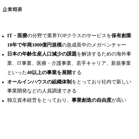
企業概要
IT・医療
の分野で業界TOPクラスのサービスを
保有創業
18年で年商1000億円規模
の急成長中のメガベンチャー
日本の年齢生産人口減少の課題
を解決するための海外事
業、IT事業、医療・介護事業、若手キャリア、新規事業
といった
40以上の事業を展開
する
オールインハウスの組織体制
をとっており社内で新しい
事業開発などの人員調達できる
独立資本経営をとっており、
事業創造の自由度
が高い