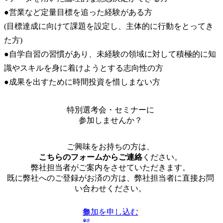
●営業など定量目標を追った経験がある方

(目標達成に向けて課題を設定し、主体的に行動をとってき
た方)

●自学自習の習慣があり、未経験の領域に対して積極的に知
識やスキルを身に着けようとする志向性の方

●成果を出すために時間投資を惜しまない方
特別選考会・セミナーに
参加しませんか？
ご興味をお持ちの方は、
こちらのフォームからご連絡
ください。
弊社担当者がご案内をさせていただきます。
既に弊社へのご登録がお済の方は、弊社担当者に直接お問
い合わせください。
参加を申し込む
無
料