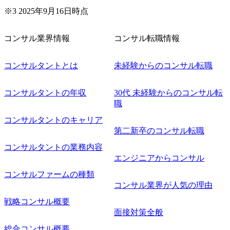
企画 ・Disruptive Technologyを活用した新規事業の立案/推
※3 2025年9月16日時点
進 など 【中途入社社員の入社の決め手(一例)】 ・創業
フェーズに参画し、コアメンバーとして会社を一緒に創り
コンサル業界情報
コンサル転職情報
上げていきたい ・サービスやソリューションに捉われず、
顧客が真に求めるサービスを提供したい ・様々な業種業界
でのプロジェクトに参画し、自身のスキルアップを図りた
コンサルタントとは
未経験からのコンサル転職
い ・エンジニア経験を活かして要件定義や提案、企画とい
った上流工程にチャレンジしたい ・コンサルのみならず新
コンサルタントの年収
30代 未経験からのコンサル転
規事業開発にも興味があり、ゆくゆくはチャレンジしてみ
職
たい オンライン(Teams)
コンサルタントのキャリア
第二新卒のコンサル転職
コンサルタントの業務内容
エンジニアからコンサル
コンサルファームの種類
コンサル業界が人気の理由
戦略コンサル概要
面接対策全般
総合コンサル概要