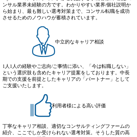
ンサル業界未経験の方です。わかりやすい業界/個社説明か
ームを立ち上げることが可能 裁量をもった営業活動、デリ
きくなっていく中で社員同士のつながりを広げる取り組み
ら始まり、最も難しい選考対策まで、コンサル転職を成功
バリー活動ができる(スタートアップとの協業、新規ソリュ
もしている 今後の成長戦略として海外展開を見据えてい
させるためのノウハウが蓄積されています。
ーションの開発 など) シンプレクスの顧客基盤、エンジニ
る。足元のグローバル案件割合は10%程度だが、英語が得
アケイパビリティを活かた確度の高い事業立ち上げが経験
意でグローバル案件に興味がある方はアサインされるチャ
できる 2026年8月21日(金) 19:30〜21:30 (19:20開場) 2026年8
ンスも大きい。 代表インタビュー https://note.com/dirbato/n/n0
月12日(水) 16:00 ※参加状況によっては抽選とさせていただ
a040c36b128 Forbes JAPAN BrandVoice Studio 「使命はテクノ
中立的なキャリア相談
く可能性がございます。 このたび、ファーム経験者の方を
ロジーで企業の可能性を引き出すこと。日本に求められるI
対象にした懇親会形式の採用イベント「サロンイベント」
Tコンサルタントという伴走者」 https://forbesjapan.com/article
を開催いたします。 カジュアルな場で現場社員と直接交流
s/detail/67452 Forbes JAPAN BrandVoice Studio 「コンサル業
できる機会ですので、ぜひご参加ください。 当日はXspear
界におけるIT人材価値再興。Dirbatoの最前線パートナーが
1人1人の経験やご志向/ご事情に添い、「今は転職しない」
Consulting代表取締役の早田とMDやその他現場社員が複数
切り開くテクノロジーの変革」 https://forbesjapan.com/articles/
という選択肢も含めたキャリア提案をしております。中長
preview/68657?preview=TAI1oir8Coe5Df3zuZhtd24YfH72/Zzdm
名参加する予定です！ ●費用 : 無料 虎ノ門ヒルズ付近 ※詳
期での支援を前提としたキャリアの「パートナー」として
BTIEMOnWUWREjOFLO1IL1KPEi4dgCbb Forbes JAPAN Bra
細な場所については参加者の方へ個別でご連絡いたしま
ご支援いたします。
ndVoice Studio 「求めるのは、競争と連帯 。IT特化の急成長
す。 コンサルファームにてマネージャー以上の職務を担当
ファーム・Dirbatoの社員支援」 https://forbesjapan.com/articles/
している方
detail/69848 MyViision企業インタビュー① https://my-vision.co.
利用者様による高い評価
jp/consulting-firm/dirbato/interview01 MyViision企業インタビュ
ー② https://my-vision.co.jp/consulting-firm/dirbato/interview02 20
26年8月18日(火) 19:00開始～最長20:00終了 2026年8月13日
(木) 16:00 当日はDirbatoの現役トップコンサルタントが業界
丁寧なキャリア相談、適切なコンサルティングファームの
動向を踏まえ、コンサルティング市場の最新トレンドをお
紹介、ここでしか受けられない選考対策。そうした質の高