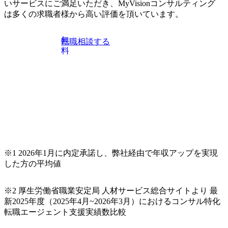
伝えいたします。コンサルティング業界への転職を迷われ
いサービスにご満足いただき、MyVisionコンサルティング
ている方や情報収集を行いたい方のご参加も歓迎です。更
は多くの求職者様から高い評価を頂いています。
に、当日は現場コンサルタントとの座談会も開催します。
上位職のコンサルタントだけでなく、メンバークラスのコ
無
転職相談する
ンサルタントも登壇しますので、当社へ気になることや転
料
職後のご不安な事はその場でご質問いただけますので、ぜ
ひお聞きください！ ※過去の質問例)会社の強みや中長期の
方向性、コンサルタントとSEの違い、他コンサルファーム
との違い、今後のキャリアパス など。 会社説明＋座談会(1
9:00～20:00) ・書類免除でのご対応もしておりますので担当
リクルーターまでご相談下さい。 ・ご希望の方は、会社説
明会兼現場座談会実施後、カジュアル面談もしくは1次選考
の対応もさせて頂きますので担当リクルーターまでご相談
下さい。なお、当日はコンテンツに変更があること、ご了
承ください。 【服装・持ち物】 ・特になし カジュアルな服
※1 2026年1月に内定承諾し、弊社経由で年収アップを実現
装でご参加ください。 【募集ポジション】 ITコンサルタン
した方の平均値
ト(役職問わず) 【案件内容(一例)】 ・IT戦略立案/IT中長期
ロードマップ策定 ・全社クラウド基盤グランドデザイン策
※2 厚生労働省職業安定局 人材サービス総合サイトより 最
定 ・全社デジタルトランスフォーメーション企画構想 ・業
新2025年度（2025年4月~2026年3月）におけるコンサル特化
務/組織/システムの現状分析/RPA選定/導入/実装 ・プライベ
転職エージェント支援実績数比較
ート/パブリッククラウド導入 ・AI活用による業務効率化/
業務再構築 ・IoTを活用したデジタルワークスタイル変革案