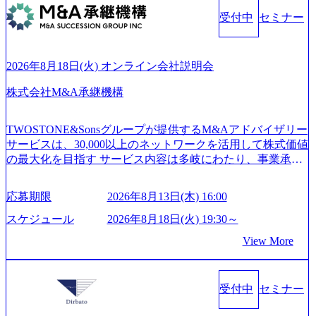
中 https://storage.googleapis.com/our-vision-production.appspot.co
ング会社で、NRI、NTTDATAと同じく世界のFinTech Ranki
受付中
セミナー
m/public/images/20260224131045_0fee4978-bb25-43a7-a367-542
ngsTop 100企業にも選出されている。ITコンサルティング、
6b95cd599_1200x543.webp https://storage.googleapis.com/our-visi
開発、運用保守と言った全工程を行う「一気通貫体制」が
on-production.appspot.com/public/images/20260224131052_2abe7
特長 ビジネスへの深い理解を持つコンサルタントが集うXs
cb8-329e-4a45-a8f5-73d9728b2cd7_1200x486.webp https://storag
2026年8月18日(火) オンライン会社説明会
e.googleapis.com/our-vision-production.appspot.com/public/image
pearと、最先端テクノロジーに深い知見を持つシンプレクス
s/20260224131100_d8b3379f-6e64-4566-aea4-924f21977d35_120
社またはグループ会社との協力体制を築いている Xspear社
株式会社M&A承継機構
0x460.webp https://storage.googleapis.com/our-vision-production.a
はあくまでもコンサルティングファームであり、システム
ppspot.com/public/images/20260224131116_05d25aab-49d6-4429-
開発を担当することはない https://storage.googleapis.com/our-vi
810e-138e27965ee8_1200x386.webp グローバル人財育成を目
TWOSTONE&Sonsグループが提供するM&Aアドバイザリー
sion-production.appspot.com/public/images/20240925204111_caa9
的とした「語学研修」、効果的なプレゼンのポイントを掴
サービスは、30,000以上のネットワークを活用して株式価値
4e4b-6aae-45a6-a0ce-b98154c816a2_1153x543.webp メンバー情
み実践に強くなるための「プレゼン研修」、自社キャリア
の最大化を目指す サービス内容は多岐にわたり、事業承継
報 (https://www.xspear.co.jp/member/)一部抜粋 - 伊勢山 昇吾氏:
アドバイザーによる自身のキャリア構築をめざす「キャリ
コンサルティングやM&Aアドバイザリー、財務アドバイザ
ベイカレントにてIT戦略立案から実装支援を軸に、様々な
ア開発研修」などがある 生産現場を含む全部門でフレック
リーなどが含まれており、幅広いニーズに対応 譲渡企業に
業界で新規事業戦略、成長戦略、PMI推進、業務改革等の幅
スタイム制度を実施しており、月単位の決められた労働時
応募期限
2026年8月13日(木) 16:00
対しては完全成功報酬制を採用し、M&A以外の選択肢も尊
広いプロジェクトに従事 - 鈴木健仁氏：新卒でベイカレン
間の範囲内で、出社・退社の時刻を社員の自己裁量に委
重する姿勢を持ち、将来の株価成長を取り込むスキームの
トに入社し最年少ディレクターを経てXspearに参画 - 梶田
スケジュール
2026年8月18日(火) 19:30～
ね、ワークライフバランスを図りながら効率的に働くこと
構築や事業承継支援も行う TWOSTONE&SonsグループはM
威人氏：BCG出身。金融業界における戦略策定、DX戦略立
ができる 【休日】 土日祝休みの完全週休2日制 2025年度の
View More
&A業界のリーディングカンパニーであり、領域にこだわら
案、人事組織テーマに強みを持ち、メディア・エンタメ業
年間休日は125日（GW8日、夏季9日、年末年始9日） 有給
ず幅広い案件に携わりながら自己成長とキャリアの挑戦が
界においてはDX戦略立案、NFT等の新規事業立案を得意と
休暇は年間24日（4月1日入社の場合）で、入社日に付与さ
可能 M&Aセンター出身者3名がメインメンバーであり、経
する。 - 藏満 一馬氏：アクセンチュア出身。金融業界を中
れます。 年次有給休暇の残日数は、翌年度に繰り越すこと
受付中
セミナー
験豊富なアドバイザーと共に働くことで、M&Aや財務アド
心に、DX戦略策定、新規事業立案、組織変革、規制対応等
ができます。 慶弔休暇は、事由により取得可能日数は異な
バイザリーなどの専門知識を獲得し、キャリアを発展させ
の幅広いプロジェクトを主導する。 - 天野 善仁氏：19卒Pw
りますが、3～7日の連続休暇を取得できます。 リフレッシ