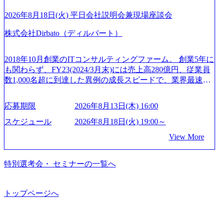
る機会が提供される 主担当成約で10件以上ある人は課長職
C出身。Xspear最年少シニアマネージャー 社員インタビュー
ュ休暇は、規程で定める勤続年数ごとに、連続5日のリフレ
となり、平均3000万～4000万の年収となる 内訳としては個
ページ (https://www.xspear.co.jp/career/interviews/) 戦略だけの
2026年8月18日(火) 平日会社説明会兼現場座談会
ッシュ休暇を取得できます。 【育児や子の看護、介護など
人インセンティブ＋チームインセンティブ 課長は部下を育
コンサルは終わり──コンサル業界の風雲児に聞く。“これ
の制度】 育児休暇： 対象：小学校1年修了時の3月31日まで
株式会社Dirbato（ディルバート）
成活躍させるためのナレッジシェアおよび丁寧なOJTを欠か
から”のコンサルの在り方 (https://www.businessinsider.jp/articl
の子を育てるすべての従業員※期間：通算3年間 短時間勤
さずにチームとして動く組織風土がある 2026年8月18日(火)
e/20250205-simplex-xspear/) Xspear Consultingがえるぼし認定
務： 対象：小学校卒業までの子を育てるすべての従業員 1
19:30～ 所要時間 : 約1時間 2026年8月13日(木) 16:00 ＼応募
を取得 (https://www.agara.co.jp/article/382811) シンプレクスと
2018年10月創業のITコンサルティングファーム。 創業5年に
日2時間15分まで、始業・終業時刻の繰り上げ・繰り下げが
意思不問・業界未経験歓迎！／ M&A承継機構のビジョンや
Xspear Consultingが、東京都港区の行政手続き100%デジタル
も関わらず、FY23(2024/3月末)には売上高280億円、従業員
可能 子の看護休暇： 子1人につき5日まで取得でき、1時間
業務内容、実際の働き方について詳しくお伝えするオンラ
化を支援 (https://www.afpbb.com/articles/-/3520247) 【未経験
数1,000名超に到達した異例の成長スピードで、業界最速と
単位で取得することも可能 家族看護休暇： 5日まで取得で
イン説明会を開催いたします。 M&A業界に興味があり、ま
者】 ・年収UPでのオファー ・ワンプールで様々なインダ
なる10期1,000億円に対して、現状では計画値を上回る事業
き、1時間単位で取得することも可能 【独身寮、住宅手当制
ずはどんな仕事か知りたい 転職を考えたばかりで、幅広く
ストリーやソリューションを裁量をもって経験できる ・上
成⻑を遂げている。 現在コンサルティングファームでは外
度など】 独身寮：富山事業所の近くに、白風寮と青風寮の2
応募期限
2026年8月13日(木) 16:00
業界の情報を集めたい 働くイメージを具体的に知りたい M
流工程、先端技術を学べる環境 【コンサルファーム経験
資も含めて売上高TOP10にランクインしている。 主力事業
つの寮があり、以下の入居基準を満たす方が入居可能で
&A業界にご興味がある方、転職を少しでもお考えの方はも
者】 ・専門領域に軸足を置きながら、他領域にもチャレン
はITコンサルティング。幅広い業界の大企業を中心に、IT
スケジュール
2026年8月18日(火) 19:00～
す。 ＜入居基準＞ ・満33歳までの独身者 ・自宅から勤務地
ちろん、情報収集をしたい方でも歓迎です。お気軽にご参
ジできる環境 ・タイトルアップでのオファー ・現職ファー
戦略策定等の上流工程から実装・運用定着まで一気通貫で
までの通勤総時間が2時間を超えること 住宅手当： 本社の
View More
加ください。 当日は、質疑応答のお時間もご用意しており
ムより高いオファー年収 ・実力主義でプロモーションでき
支援している。 他方、インキュベーション事業を手掛けて
近くには独身寮や社宅等が無いため、条件を満たす方には
ます。 是非、説明会にてお話できることを楽しみにしてお
る（ダブルスキップもあり） ・週に1度のアサインｍｔｇで
いるのも同社の特徴であり、 自社で新規事業開発も手掛け
住宅手当を支給します。 また、独身寮は男性のみの入居と
ります。 説明会後にアンケート回答をお願いいたします。
こまめに社員のキャリアについて検討してもらえる。結
つつ、複数社への出資～ハンズオン支援も行っている。 (参
特別選考会・ セミナーの一覧へ
なるため、入居基準を満たす女性には住宅手当を支給しま
オンライン(Google meets)
果、なりたいキャリアを反映できるｐｊにアサインしても
考) https://www.dirbato.co.jp/service/incubation.html (https://www.
す。 住宅手当は、一般賃貸物件を従業員が契約し、規程で
らえる ・シンプレクスというテクノロジーに強い部隊がい
dirbato.co.jp/service/incubation.html) 大手総合系コンサルティ
定める金額を会社が支払います。 その他： 採用時や転勤等
るため、エンジニアの視点からも協業しクライアントへ価
ングファームや、Slerなどから優秀層が多数ジョイン。 http
トップページへ
による引っ越し費用は、会社が負担します。 2026年8月18日
値提供できる ・デリバリー中心の案件もあればセールス中
s://storage.googleapis.com/our-vision-production.appspot.com/publi
(火) 19:00～20:00 2026年8月13日(木) 16:00 応募をご検討され
心の案件もあり、個々の裁量や得意領域に合わせた売り上
c/images/20240925205344_42693807-c7d5-418f-965b-3a03a5dd5
ている方を対象に、会社説明会を実施予定です。 ● 求人名