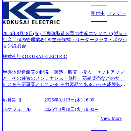
化を支援するために、戦略策定、組織改革、人材育成、業
務改善、実行支援などのコンサルティングサービスを一気
受付中
セミナー
通貫で提供するのが特徴（いわゆる総合コンサルティング
ファーム） 社名の由来は”DXエリアにSpir（槍）を指して
切り開く””simplexないでは金融以外の領域にX（クロス）し
ていく”という位置づけ 一昔前は金融が強い企業として認知
2026年8月18日(火) 半導体製造装置の生産エンジニア(製造・
されていたが、現在金融の売上割合は全体の3割。現在はTo
生産工程の管理業務) ※主任候補・リーダークラス・ポジシ
C事業を始め、パブリック、製造業、通信、エンタメ、教
ョン説明会
育、保健など幅広く強みのあるファーム。 ワンプール制で
株式会社KOKUSAI ELECTRIC
はあるが、社員の興味のある分野やスキルを活用したいな
どの希望は考慮してのアサイン。 そのため、専門性を身に
着けたい方でも幅広に経験を積みたい方でも、キャリア形
半導体製造装置の開発・製造・販売・搬入・セットアップ
成が柔軟に可能な環境である。 https://storage.googleapis.com/
と、その装置のメンテナンス・修理・部品販売などのサー
our-vision-production.appspot.com/public/images/20240925204135
ビスを主要事業としている 主力製品であるバッチ成膜装置
_93b1bff3-f71c-4bc9-8bd9-72a8a4826007_1200x554.webp https://
は、世界中の半導体デバイスメーカーから高く評価され、
storage.googleapis.com/our-vision-production.appspot.com/public/i
世界トップクラスのシェアを有している 技術と対話を通じ
mages/20250502152751_46c65543-87ef-4e86-a85a-8649e1c532f9
応募期限
2026年8月13日(木) 16:00
て未来を創造し、社会課題の解決に貢献することを目指し
_956x512.webp https://storage.googleapis.com/our-vision-producti
on.appspot.com/public/images/20250502152804_ba6aaa1a-9ffc-4f
ている Mission:私たちの技術/私たちの対話 Vision:夢を未来
スケジュール
2026年8月18日(火) 19:00～
2a-9b40-06fff8ee19af_961x517.webp https://storage.googleapis.co
につなぐベストパートナー Value:私たちの技術/私たちの対
View More
m/our-vision-production.appspot.com/public/images/202505021528
話 IoT社会の浸透、AIの加速等により半導体需要は世界中で
31_721b100c-62c9-4258-aa0e-97182898115f_960x510.webp シ
急伸長しており、それに伴い半導体製造装置の需要も伸長
ンプレクス社は、FinTech領域に強みを持つITコンサルティ