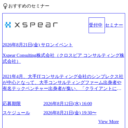
おすすめのセミナー
受付中
セミナー
2026年8月21日(金) サロンイベント
Xspear Consulting株式会社（クロスピア コンサルティング株
式会社）
2021年4月、大手ITコンサルティング会社のシンプレクス社
が中心となって、大手コンサルティングファーム出身者や
有名テックベンチャー出身者が集い、「クライアントにと
って真のデジタルトランスフォーメーションを創造した
い」という想いの下で立ち上げた新鋭ファーム テクノロジ
応募期限
2026年8月12日(水) 16:00
ーがビジネスの成功に大きな影響力を持つDX時代におい
て、20年以上にわたってFintech業界を中心に最先端テクノ
スケジュール
2026年8月21日(金) 19:30〜
ロジーを提供してきたシンプレクスのノウハウを活かしつ
View More
つ、あらゆる業種・業界のクライアントの企業価値の最大