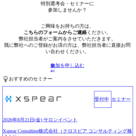
特別選考会・セミナーに
参加しませんか？
ご興味をお持ちの方は、
こちらのフォームからご連絡
ください。
弊社担当者がご案内をさせていただきます。
既に弊社へのご登録がお済の方は、弊社担当者に直接お問
い合わせください。
参加を申し込む
無
料
おすすめのセミナー
受付中
セミナー
2026年8月21日(金) サロンイベント
Xspear Consulting株式会社（クロスピア コンサルティング株