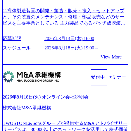
どの希望は考慮してのアサイン。 そのため、専門性を身に
着けたい方でも幅広に経験を積みたい方でも、キャリア形
半導体製造装置の開発・製造・販売・搬入・セットアップ
成が柔軟に可能な環境である。 https://storage.googleapis.com/
と、その装置のメンテナンス・修理・部品販売などのサー
our-vision-production.appspot.com/public/images/20240925204135
ビスを主要事業としている 主力製品であるバッチ成膜装置
_93b1bff3-f71c-4bc9-8bd9-72a8a4826007_1200x554.webp https://
は、世界中の半導体デバイスメーカーから高く評価され、
storage.googleapis.com/our-vision-production.appspot.com/public/i
世界トップクラスのシェアを有している 技術と対話を通じ
mages/20250502152751_46c65543-87ef-4e86-a85a-8649e1c532f9
応募期限
2026年8月13日(木) 16:00
て未来を創造し、社会課題の解決に貢献することを目指し
_956x512.webp https://storage.googleapis.com/our-vision-producti
on.appspot.com/public/images/20250502152804_ba6aaa1a-9ffc-4f
ている Mission:私たちの技術/私たちの対話 Vision:夢を未来
スケジュール
2026年8月18日(火) 19:00～
2a-9b40-06fff8ee19af_961x517.webp https://storage.googleapis.co
につなぐベストパートナー Value:私たちの技術/私たちの対
View More
m/our-vision-production.appspot.com/public/images/202505021528
話 IoT社会の浸透、AIの加速等により半導体需要は世界中で
31_721b100c-62c9-4258-aa0e-97182898115f_960x510.webp シ
急伸長しており、それに伴い半導体製造装置の需要も伸長
ンプレクス社は、FinTech領域に強みを持つITコンサルティ
中 https://storage.googleapis.com/our-vision-production.appspot.co
ング会社で、NRI、NTTDATAと同じく世界のFinTech Ranki
受付中
セミナー
m/public/images/20260224131045_0fee4978-bb25-43a7-a367-542
ngsTop 100企業にも選出されている。ITコンサルティング、
6b95cd599_1200x543.webp https://storage.googleapis.com/our-visi
開発、運用保守と言った全工程を行う「一気通貫体制」が
on-production.appspot.com/public/images/20260224131052_2abe7
特長 ビジネスへの深い理解を持つコンサルタントが集うXs
cb8-329e-4a45-a8f5-73d9728b2cd7_1200x486.webp https://storag
2026年8月18日(火) オンライン会社説明会
e.googleapis.com/our-vision-production.appspot.com/public/image
pearと、最先端テクノロジーに深い知見を持つシンプレクス
s/20260224131100_d8b3379f-6e64-4566-aea4-924f21977d35_120
社またはグループ会社との協力体制を築いている Xspear社
株式会社M&A承継機構
0x460.webp https://storage.googleapis.com/our-vision-production.a
はあくまでもコンサルティングファームであり、システム
ppspot.com/public/images/20260224131116_05d25aab-49d6-4429-
開発を担当することはない https://storage.googleapis.com/our-vi
810e-138e27965ee8_1200x386.webp グローバル人財育成を目
TWOSTONE&Sonsグループが提供するM&Aアドバイザリー
sion-production.appspot.com/public/images/20240925204111_caa9
的とした「語学研修」、効果的なプレゼンのポイントを掴
サービスは、30,000以上のネットワークを活用して株式価値
4e4b-6aae-45a6-a0ce-b98154c816a2_1153x543.webp メンバー情