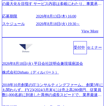
み実践に強くなるための「プレゼン研修」、自社キャリア
の最大化を目指す サービス内容は多岐にわたり、事業承継
報 (https://www.xspear.co.jp/member/)一部抜粋 - 伊勢山 昇吾氏:
アドバイザーによる自身のキャリア構築をめざす「キャリ
コンサルティングやM&Aアドバイザリー、財務アドバイザ
ベイカレントにてIT戦略立案から実装支援を軸に、様々な
ア開発研修」などがある 生産現場を含む全部門でフレック
リーなどが含まれており、幅広いニーズに対応 譲渡企業に
業界で新規事業戦略、成長戦略、PMI推進、業務改革等の幅
スタイム制度を実施しており、月単位の決められた労働時
応募期限
2026年8月13日(木) 16:00
対しては完全成功報酬制を採用し、M&A以外の選択肢も尊
広いプロジェクトに従事 - 鈴木健仁氏：新卒でベイカレン
間の範囲内で、出社・退社の時刻を社員の自己裁量に委
重する姿勢を持ち、将来の株価成長を取り込むスキームの
トに入社し最年少ディレクターを経てXspearに参画 - 梶田
スケジュール
2026年8月18日(火) 19:30～
ね、ワークライフバランスを図りながら効率的に働くこと
構築や事業承継支援も行う TWOSTONE&SonsグループはM
威人氏：BCG出身。金融業界における戦略策定、DX戦略立
ができる 【休日】 土日祝休みの完全週休2日制 2025年度の
View More
&A業界のリーディングカンパニーであり、領域にこだわら
案、人事組織テーマに強みを持ち、メディア・エンタメ業
年間休日は125日（GW8日、夏季9日、年末年始9日） 有給
ず幅広い案件に携わりながら自己成長とキャリアの挑戦が
界においてはDX戦略立案、NFT等の新規事業立案を得意と
休暇は年間24日（4月1日入社の場合）で、入社日に付与さ
可能 M&Aセンター出身者3名がメインメンバーであり、経
する。 - 藏満 一馬氏：アクセンチュア出身。金融業界を中
れます。 年次有給休暇の残日数は、翌年度に繰り越すこと
受付中
セミナー
験豊富なアドバイザーと共に働くことで、M&Aや財務アド
心に、DX戦略策定、新規事業立案、組織変革、規制対応等
ができます。 慶弔休暇は、事由により取得可能日数は異な
バイザリーなどの専門知識を獲得し、キャリアを発展させ
の幅広いプロジェクトを主導する。 - 天野 善仁氏：19卒Pw
りますが、3～7日の連続休暇を取得できます。 リフレッシ
る機会が提供される 主担当成約で10件以上ある人は課長職
C出身。Xspear最年少シニアマネージャー 社員インタビュー
ュ休暇は、規程で定める勤続年数ごとに、連続5日のリフレ
となり、平均3000万～4000万の年収となる 内訳としては個
ページ (https://www.xspear.co.jp/career/interviews/) 戦略だけの
2026年8月18日(火) 平日会社説明会兼現場座談会
ッシュ休暇を取得できます。 【育児や子の看護、介護など
人インセンティブ＋チームインセンティブ 課長は部下を育
コンサルは終わり──コンサル業界の風雲児に聞く。“これ
の制度】 育児休暇： 対象：小学校1年修了時の3月31日まで
株式会社Dirbato（ディルバート）
成活躍させるためのナレッジシェアおよび丁寧なOJTを欠か
から”のコンサルの在り方 (https://www.businessinsider.jp/articl
の子を育てるすべての従業員※期間：通算3年間 短時間勤
さずにチームとして動く組織風土がある 2026年8月18日(火)
e/20250205-simplex-xspear/) Xspear Consultingがえるぼし認定
務： 対象：小学校卒業までの子を育てるすべての従業員 1
19:30～ 所要時間 : 約1時間 2026年8月13日(木) 16:00 ＼応募
を取得 (https://www.agara.co.jp/article/382811) シンプレクスと
2018年10月創業のITコンサルティングファーム。 創業5年に
日2時間15分まで、始業・終業時刻の繰り上げ・繰り下げが
意思不問・業界未経験歓迎！／ M&A承継機構のビジョンや
Xspear Consultingが、東京都港区の行政手続き100%デジタル
も関わらず、FY23(2024/3月末)には売上高280億円、従業員
可能 子の看護休暇： 子1人につき5日まで取得でき、1時間
業務内容、実際の働き方について詳しくお伝えするオンラ
化を支援 (https://www.afpbb.com/articles/-/3520247) 【未経験
数1,000名超に到達した異例の成長スピードで、業界最速と
単位で取得することも可能 家族看護休暇： 5日まで取得で
イン説明会を開催いたします。 M&A業界に興味があり、ま
者】 ・年収UPでのオファー ・ワンプールで様々なインダ
なる10期1,000億円に対して、現状では計画値を上回る事業
き、1時間単位で取得することも可能 【独身寮、住宅手当制
ずはどんな仕事か知りたい 転職を考えたばかりで、幅広く
ストリーやソリューションを裁量をもって経験できる ・上
成⻑を遂げている。 現在コンサルティングファームでは外
度など】 独身寮：富山事業所の近くに、白風寮と青風寮の2