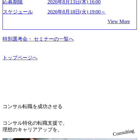
応募期限
2026年8月13日(木) 16:00
業界の情報を集めたい 働くイメージを具体的に知りたい M
流工程、先端技術を学べる環境 【コンサルファーム経験
資も含めて売上高TOP10にランクインしている。 主力事業
つの寮があり、以下の入居基準を満たす方が入居可能で
&A業界にご興味がある方、転職を少しでもお考えの方はも
者】 ・専門領域に軸足を置きながら、他領域にもチャレン
はITコンサルティング。幅広い業界の大企業を中心に、IT
スケジュール
2026年8月18日(火) 19:00～
す。 ＜入居基準＞ ・満33歳までの独身者 ・自宅から勤務地
ちろん、情報収集をしたい方でも歓迎です。お気軽にご参
ジできる環境 ・タイトルアップでのオファー ・現職ファー
戦略策定等の上流工程から実装・運用定着まで一気通貫で
までの通勤総時間が2時間を超えること 住宅手当： 本社の
View More
加ください。 当日は、質疑応答のお時間もご用意しており
ムより高いオファー年収 ・実力主義でプロモーションでき
支援している。 他方、インキュベーション事業を手掛けて
近くには独身寮や社宅等が無いため、条件を満たす方には
ます。 是非、説明会にてお話できることを楽しみにしてお
る（ダブルスキップもあり） ・週に1度のアサインｍｔｇで
いるのも同社の特徴であり、 自社で新規事業開発も手掛け
住宅手当を支給します。 また、独身寮は男性のみの入居と
ります。 説明会後にアンケート回答をお願いいたします。
こまめに社員のキャリアについて検討してもらえる。結
つつ、複数社への出資～ハンズオン支援も行っている。 (参
特別選考会・ セミナーの一覧へ
なるため、入居基準を満たす女性には住宅手当を支給しま
オンライン(Google meets)
果、なりたいキャリアを反映できるｐｊにアサインしても
考) https://www.dirbato.co.jp/service/incubation.html (https://www.
す。 住宅手当は、一般賃貸物件を従業員が契約し、規程で
らえる ・シンプレクスというテクノロジーに強い部隊がい
dirbato.co.jp/service/incubation.html) 大手総合系コンサルティ
定める金額を会社が支払います。 その他： 採用時や転勤等
るため、エンジニアの視点からも協業しクライアントへ価
ングファームや、Slerなどから優秀層が多数ジョイン。 http
トップページへ
による引っ越し費用は、会社が負担します。 2026年8月18日
値提供できる ・デリバリー中心の案件もあればセールス中
s://storage.googleapis.com/our-vision-production.appspot.com/publi
(火) 19:00～20:00 2026年8月13日(木) 16:00 応募をご検討され
心の案件もあり、個々の裁量や得意領域に合わせた売り上
c/images/20240925205344_42693807-c7d5-418f-965b-3a03a5dd5
ている方を対象に、会社説明会を実施予定です。 ● 求人名
げの立て方を選べる ここ1年で社員数60名⇒100名超、売上
723_1200x559.webp 楽天グループ、SMBCグループ、NTT、
・【富山】半導体製造装置の生産エンジニア(製造・生産工
今期18億円⇒来期30億円（いずれも約170％アップ）と急成
良品計画、ファーストリテイリング等大手企業が中心顧客
程の管理業務) ※主任候補・リーダークラス ・【砺波】半
長中のファームである また、成長中ファームのため優秀な
直近では大阪万博のプロジェクトをAC、PwCとのコンペに
導体製造装置の生産エンジニア(製造・生産工程の管理業務)
上司の近くで働けるチャンスも多い(ボストン・コンサルテ
勝ち受注。 業務システム、ToC向けアプリ、セキュリティ
※主任候補・リーダークラス オンライン (Microsoft Teams)
ィング・グループ出身者等 (https://www.xspear.co.jp/member/ta
等万博に関するあらゆるIT関連業務をコンサルティングし
※顔出しは不要です。ご質問頂く際のみ、顔出ししていた
コンサル転職を成功させる
keto_kajita/)） 多様なメンバー、多様なプロジェクトによる
ている。 <u>ワンプール制</u>を取っており、業界の枠に縛
だければと存じます。
自己成長機会が多く、新たなチャレンジが可能 100名規模に
られず様々な案件にチャレンジ可能 専属の営業部隊がお
も関わらず、外資系戦略コンサルティングファームや総合
り、<u>営業活動に工数を割かれることなくデリバリーに注
コンサル特化の転職支援で、
系コンサルティングファームをはじめ、メーカー、ITベン
力可能</u> 従業員満足度を非常に重視しており、意にそぐ
理想のキャリアアップを。
Consulting
チャー、外資系金融機関など多彩な出自で構成されてお
わないプロジェクトにアサインされてしまった場合、半強