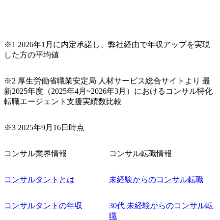
リクルーターまでご相談下さい。 ・ご希望の方は、会社説
明会兼現場座談会実施後、カジュアル面談もしくは1次選考
の対応もさせて頂きますので担当リクルーターまでご相談
下さい。なお、当日はコンテンツに変更があること、ご了
承ください。 【服装・持ち物】 ・特になし カジュアルな服
※1 2026年1月に内定承諾し、弊社経由で年収アップを実現
装でご参加ください。 【募集ポジション】 ITコンサルタン
した方の平均値
ト(役職問わず) 【案件内容(一例)】 ・IT戦略立案/IT中長期
ロードマップ策定 ・全社クラウド基盤グランドデザイン策
※2 厚生労働省職業安定局 人材サービス総合サイトより 最
定 ・全社デジタルトランスフォーメーション企画構想 ・業
新2025年度（2025年4月~2026年3月）におけるコンサル特化
務/組織/システムの現状分析/RPA選定/導入/実装 ・プライベ
転職エージェント支援実績数比較
ート/パブリッククラウド導入 ・AI活用による業務効率化/
業務再構築 ・IoTを活用したデジタルワークスタイル変革案
企画 ・Disruptive Technologyを活用した新規事業の立案/推
※3 2025年9月16日時点
進 など 【中途入社社員の入社の決め手(一例)】 ・創業
フェーズに参画し、コアメンバーとして会社を一緒に創り
コンサル業界情報
コンサル転職情報
上げていきたい ・サービスやソリューションに捉われず、
顧客が真に求めるサービスを提供したい ・様々な業種業界
でのプロジェクトに参画し、自身のスキルアップを図りた
コンサルタントとは
未経験からのコンサル転職
い ・エンジニア経験を活かして要件定義や提案、企画とい
った上流工程にチャレンジしたい ・コンサルのみならず新
コンサルタントの年収
30代 未経験からのコンサル転
規事業開発にも興味があり、ゆくゆくはチャレンジしてみ
職
たい オンライン(Teams)