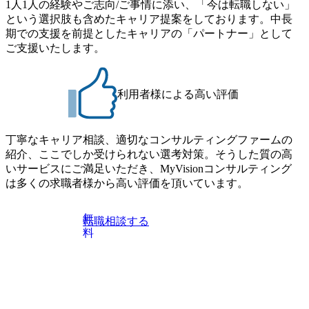
1人1人の経験やご志向/ご事情に添い、「今は転職しない」
Consulting代表取締役の早田とMDやその他現場社員が複数
切り開くテクノロジーの変革」 https://forbesjapan.com/articles/
という選択肢も含めたキャリア提案をしております。中長
preview/68657?preview=TAI1oir8Coe5Df3zuZhtd24YfH72/Zzdm
名参加する予定です！ ●費用 : 無料 虎ノ門ヒルズ付近 ※詳
期での支援を前提としたキャリアの「パートナー」として
BTIEMOnWUWREjOFLO1IL1KPEi4dgCbb Forbes JAPAN Bra
細な場所については参加者の方へ個別でご連絡いたしま
ご支援いたします。
ndVoice Studio 「求めるのは、競争と連帯 。IT特化の急成長
す。 コンサルファームにてマネージャー以上の職務を担当
ファーム・Dirbatoの社員支援」 https://forbesjapan.com/articles/
している方
detail/69848 MyViision企業インタビュー① https://my-vision.co.
利用者様による高い評価
jp/consulting-firm/dirbato/interview01 MyViision企業インタビュ
ー② https://my-vision.co.jp/consulting-firm/dirbato/interview02 20
26年8月18日(火) 19:00開始～最長20:00終了 2026年8月13日
(木) 16:00 当日はDirbatoの現役トップコンサルタントが業界
丁寧なキャリア相談、適切なコンサルティングファームの
動向を踏まえ、コンサルティング市場の最新トレンドをお
紹介、ここでしか受けられない選考対策。そうした質の高
伝えいたします。コンサルティング業界への転職を迷われ
いサービスにご満足いただき、MyVisionコンサルティング
ている方や情報収集を行いたい方のご参加も歓迎です。更
は多くの求職者様から高い評価を頂いています。
に、当日は現場コンサルタントとの座談会も開催します。
上位職のコンサルタントだけでなく、メンバークラスのコ
無
転職相談する
ンサルタントも登壇しますので、当社へ気になることや転
料
職後のご不安な事はその場でご質問いただけますので、ぜ
ひお聞きください！ ※過去の質問例)会社の強みや中長期の
方向性、コンサルタントとSEの違い、他コンサルファーム
との違い、今後のキャリアパス など。 会社説明＋座談会(1
9:00～20:00) ・書類免除でのご対応もしておりますので担当