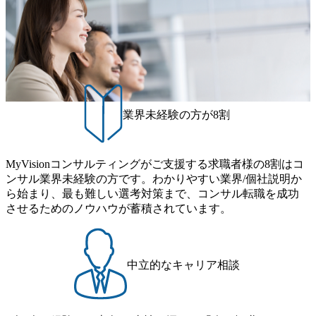
り、常に刺激を受けながらプロジェクトワークが可能 総合
制的に別のプロジェクトに異動することが可能。その結
コンサルティングファームの名の通り、全方位のクライア
果、<u>退職率も10%程度</u>(他社平均は2～30%程度) 残業
ントに対して様々なプロジェクトが存在しており、手を上
時間は<u>平均30時間程度。</u>バリューが出ていないから
げれば常に新しいテーマのチャレンジ機会を提供している
残業代をつけさせないといったことはしない DE&Iにおいて
（ワンプール制） そのため、全体の離職率10％以下、未経
は女性活用や外国人/高齢者/障碍者などさまざまなバックグ
験3年未満の離職率は0％と驚異の定着率を誇る 大手ファー
ラウンドを持つメンバーの働く環境を整えている SDGsの推
ムと同水準以上の報酬制度であり、ファーム経験者の場合
進にも積極的で、プロボノ支援等を行っている 部活動も活
は、転職時報酬アップが基本 強く「個人」の成⾧を重視す
発で、多くのクラブが立ち上がっており、さまざまな役
業界未経験の方が8割
るカルチャーであり、昇進に枠もなく、今ならReadyになれ
職・所属・組織を超えて社員間のネットワーク形成・交流
ば上がれる環境となっている 安定した経営環境の下、コン
の場となっている <u>教育・研修プログラムが非常に充実</
サルティングファームの立ち上げフェーズに関わることが
u>しており、自己成長の機会も多い DirTuneという社内限定
MyVisionコンサルティングがご支援する求職者様の8割はコ
できる 豊富な経験を持つコンサル経験者の場合は、自らチ
番組があり、新卒紹介、会社の七不思議紹介等、規模が大
ンサル業界未経験の方です。わかりやすい業界/個社説明か
ームを立ち上げることが可能 裁量をもった営業活動、デリ
きくなっていく中で社員同士のつながりを広げる取り組み
ら始まり、最も難しい選考対策まで、コンサル転職を成功
バリー活動ができる(スタートアップとの協業、新規ソリュ
もしている 今後の成長戦略として海外展開を見据えてい
させるためのノウハウが蓄積されています。
ーションの開発 など) シンプレクスの顧客基盤、エンジニ
る。足元のグローバル案件割合は10%程度だが、英語が得
アケイパビリティを活かた確度の高い事業立ち上げが経験
意でグローバル案件に興味がある方はアサインされるチャ
できる 2026年8月21日(金) 19:30〜21:30 (19:20開場) 2026年8
ンスも大きい。 代表インタビュー https://note.com/dirbato/n/n0
月12日(水) 16:00 ※参加状況によっては抽選とさせていただ
a040c36b128 Forbes JAPAN BrandVoice Studio 「使命はテクノ
中立的なキャリア相談
く可能性がございます。 このたび、ファーム経験者の方を
ロジーで企業の可能性を引き出すこと。日本に求められるI
対象にした懇親会形式の採用イベント「サロンイベント」
Tコンサルタントという伴走者」 https://forbesjapan.com/article
を開催いたします。 カジュアルな場で現場社員と直接交流
s/detail/67452 Forbes JAPAN BrandVoice Studio 「コンサル業
できる機会ですので、ぜひご参加ください。 当日はXspear
界におけるIT人材価値再興。Dirbatoの最前線パートナーが