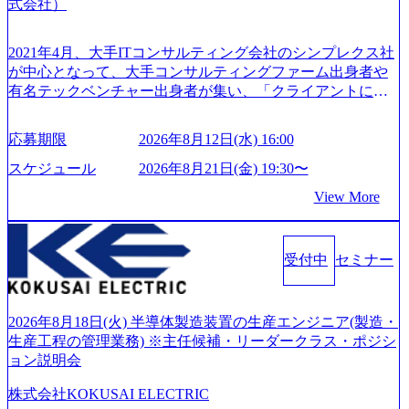
式会社）
2021年4月、大手ITコンサルティング会社のシンプレクス社
が中心となって、大手コンサルティングファーム出身者や
有名テックベンチャー出身者が集い、「クライアントにと
って真のデジタルトランスフォーメーションを創造した
い」という想いの下で立ち上げた新鋭ファーム テクノロジ
応募期限
2026年8月12日(水) 16:00
ーがビジネスの成功に大きな影響力を持つDX時代におい
て、20年以上にわたってFintech業界を中心に最先端テクノ
スケジュール
2026年8月21日(金) 19:30〜
ロジーを提供してきたシンプレクスのノウハウを活かしつ
View More
つ、あらゆる業種・業界のクライアントの企業価値の最大
化を支援するために、戦略策定、組織改革、人材育成、業
務改善、実行支援などのコンサルティングサービスを一気
受付中
セミナー
通貫で提供するのが特徴（いわゆる総合コンサルティング
ファーム） 社名の由来は”DXエリアにSpir（槍）を指して
切り開く””simplexないでは金融以外の領域にX（クロス）し
ていく”という位置づけ 一昔前は金融が強い企業として認知
2026年8月18日(火) 半導体製造装置の生産エンジニア(製造・
されていたが、現在金融の売上割合は全体の3割。現在はTo
生産工程の管理業務) ※主任候補・リーダークラス・ポジシ
C事業を始め、パブリック、製造業、通信、エンタメ、教
ョン説明会
育、保健など幅広く強みのあるファーム。 ワンプール制で
株式会社KOKUSAI ELECTRIC
はあるが、社員の興味のある分野やスキルを活用したいな