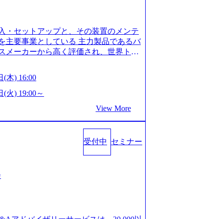
is.com/our-vision-production.appspot.com/pu
-4e86-a85a-8649e1c532f9_956x512.webp http
ction.appspot.com/public/images/202505021528
入・セットアップと、その装置のメンテ
1x517.webp https://storage.googleapis.com/ou
ages/20250502152831_721b100c-62c9-4258-aa0
を主要事業としている 主力製品であるバ
シンプレクス社は、FinTech領域に強みを持つITコン
スメーカーから高く評価され、世界トッ
界のFinTech RankingsTop 100企
対話を通じて未来を創造し、社会課題の解
ィング、開発、運用保守と言った全工程を
:私たちの技術/私たちの対話 Vision:夢を
(木) 16:00
への深い理解を持つコンサルタントが集う
私たちの技術/私たちの対話 IoT社会の浸透、
い知見を持つシンプレクス社またはグループ会
で急伸長しており、それに伴い半導体製造
(火) 19:00～
社はあくまでもコンサルティングファームで
om/our-vision-production.appspot.com/pu
View More
age.googleapis.com/our-vision-pr
5-43a7-a367-5426b95cd599_1200x543.webp h
25204111_caa94e4b-6aae-45a6-a0ce-b98154c8
duction.appspot.com/public/images/2026022413
/www.xspear.co.jp/member/)一部抜粋 - 伊勢
_1200x486.webp https://storage.googleapis.
lic/images/20260224131100_d8b3379f-6e64-45
立案から実装支援を軸に、様々な業界で新規事
受付中
セミナー
/storage.googleapis.com/our-vision-productio
等の幅広いプロジェクトに従事 - 鈴木健仁
16_05d25aab-49d6-4429-810e-138e27965ee8_
クターを経てXspearに参画 - 梶田
育成を目的とした「語学研修」、効果的なプレゼン
戦略策定、DX戦略立案、人事組織テーマに
会
「プレゼン研修」、自社キャリアアドバ
いてはDX戦略立案、NFT等の新規事業
す「キャリア開発研修」などがある 生産
アクセンチュア出身。金融業界を中心に、DX
度を実施しており、月単位の決められた
制対応等の幅広いプロジェクトを主導す
を社員の自己裁量に委ね、ワークライフ
spear最年少シニアマネージャー 社員インタ
できる 【休日】 土日祝休みの完全週休