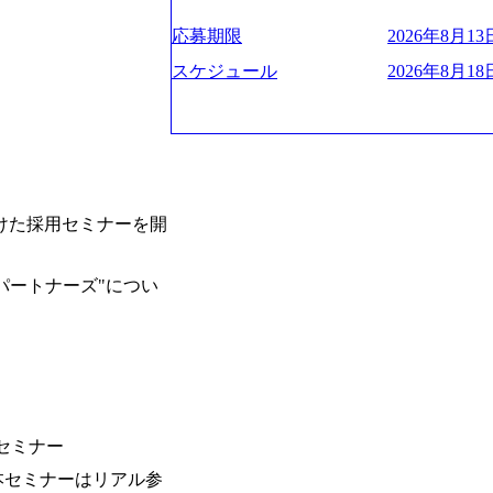
ー、外資系金融機関など多彩な出自で構
遂げている。 現在コンサルティングファ


程の管理業務) ※主任候補・リーダークラス オン
ロジェクトワークが可能 総合コンサル
ンクインしている。 主力事業はITコン
しは不要です。ご質問頂く際のみ、顔出
応募期限
2026年8月13日
ライアントに対して様々なプロジェクト
に、IT戦略策定等の上流工程から実装
いテーマのチャレンジ機会を提供してい
他方、インキュベーション事業を手掛け
スケジュール
2026年8月18日
職率10％以下、未経験3年未満の離職率
規事業開発も手掛けつつ、複数社への出
と同水準以上の報酬制度であり、ファー
考) https://www.dirbato.co.jp/service/incubatio
基本 強く「個人」の成⾧を重視するカ
bation.html) 大手総合系コンサルテ
Readyになれば上がれる環境となって
ョイン。 https://storage.googleapis.com/our-vision-production.appspot.com/public/images/2
グファームの立ち上げフェーズに関わる
0240925205344_42693807-c7d5-418f-96
経験者の場合は、自らチームを立ち上げ
プ、SMBCグループ、NTT、良品計画
けた採用セミナーを開
リバリー活動ができる(スタートアップ
顧客 直近では大阪万博のプロジェクトを
ど) シンプレクスの顧客基盤、エンジ
システム、ToC向けアプリ、セキュリテ
立ち上げが経験できる 2026年8月21日(金) 19:
ンサルティングしている。 <u>ワンプー
パートナーズ"につい
(水) 16:00 ※参加状況によっては抽
ず様々な案件にチャレンジ可能 専属の営
たび、ファーム経験者の方を対象にした
かれることなくデリバリーに注力可能</
ント」を開催いたします。 カジュアル
意にそぐわないプロジェクトにアサイン
ので、ぜひご参加ください。 当日はXspear
ロジェクトに異動することが可能。その結果
の他現場社員が複数名参加する予定です！ 
は2～30%程度) 残業時間は<u>平均30
な場所については参加者の方へ個別でご
業代をつけさせないといったことはしない
マネージャー以上の職務を担当している
齢者/障碍者などさまざまなバックグラ
ミナー
いる SDGsの推進にも積極的で、プロ
ミナーはリアル参
多くのクラブが立ち上がっており、さま