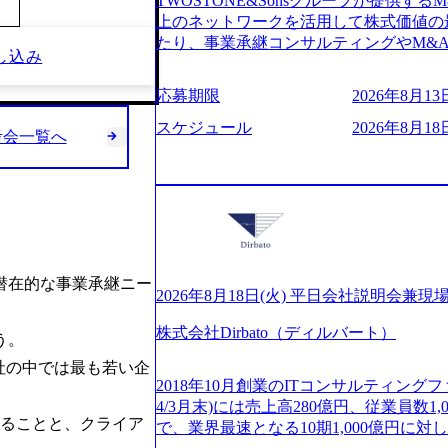
TWOSTONE&Sonsグループが提供する
ビューページ (https://www.xspear.co.jp
2日制 2025年度の年間休日は125日（
上のネットワークを活用して株式価値の
り──コンサル業界の風雲児に聞く。“これから”
年間24日（4月1日入社の場合）で、入
たり、事業承継コンサルティングやM&
usinessinsider.jp/article/20250205-sim
し込み
数は、翌年度に繰り越すことができます
どが含まれており、幅広いニーズに対応
得 (https://www.agara.co.jp/article/
は異なりますが、3～7日の連続休暇を取
用し、M&A以外の選択肢も尊重する姿
港区の行政手続き100%デジタル化を支援 (https://ww
応募期限
2026年8月13日
で定める勤続年数ごとに、連続5日のリ
ームの構築や事業承継支援も行う TWOST
【未経験者】 ・年収UPでのオファー 
子の看護、介護などの制度】 育児休暇： 
ディングカンパニーであり、領域にこだ
スケジュール
2026年8月18日
ューションを裁量をもって経験できる ・
考会一覧へ
子を育てるすべての従業員※期間：通算3
長とキャリアの挑戦が可能 M&Aセンタ
サルファーム経験者】 ・専門領域に軸
での子を育てるすべての従業員 1日2時
験豊富なアドバイザーと共に働くことで
きる環境 ・タイトルアップでのオファー
繰り下げが可能 子の看護休暇： 子1人
知識を獲得し、キャリアを発展させる機会
実力主義でプロモーションできる（ダブ
することも可能 家族看護休暇： 5日まで取得でき、1時間単位で取得することも可
る人は課長職となり、平均3000万～40
ｍｔｇでこまめに社員のキャリアについ
能 【独身寮、住宅手当制度など】 独身
ンティブ＋チームインセンティブ 課長
ャリアを反映できるｐｊにアサインして
の2つの寮があり、以下の入居基準を満た
ェアおよび丁寧なOJTを欠かさずにチームと
ジーに強い部隊がいるため、エンジニア
満33歳までの独身者 ・自宅から勤務地
日(火) 19:30～ 所要時間 : 約1時間 202
提供できる ・デリバリー中心の案件も
潜在的な事業承継ニー
宅手当： 本社の近くには独身寮や社宅
経験歓迎！／ M&A承継機構のビジョ
2026年8月18日(火) 平日会社説明会兼現
裁量や得意領域に合わせた売り上げの立て方
当を支給します。 また、独身寮は男性
お伝えするオンライン説明会を開催いた
名超、売上今期18億円⇒来期30億円（い
女性には住宅手当を支給します。 住宅
株式会社Dirbato（ディルバート）
どんな仕事か知りたい 転職を考えたばか
。

ームである また、成長中ファームのた
規程で定める金額を会社が支払います。 
イメージを具体的に知りたい M&A業
い(ボストン・コンサルティング・グループ出身者等 (h
社の中では最も若い企
費用は、会社が負担します。 2026年8月18日(火)
の方はもちろん、情報収集をしたい方で
r/taketo_kajita/)） 多様なメン
2018年10月創業のITコンサルティングフ
6:00 応募をご検討されている方を対象
当日は、質疑応答のお時間もご用意して
く、新たなチャレンジが可能 100名規
4/3月末)には売上高280億円、従業員数
・【富山】半導体製造装置の生産エンジ
ことを楽しみにしております。 説明会
いることと、クライア
グファームや総合系コンサルティングフ
で、業界最速となる10期1,000億円に
候補・リーダークラス ・【砺波】半導
オンライン(Google meets)