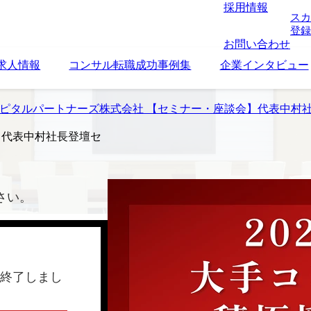
採用情報
スカ
登録
お問い合わせ
求人情報
コンサル転職成功事例集
企業インタビュー
ャピタルパートナーズ株式会社 【セミナー・座談会】代表中村
】代表中村社長登壇セ
さい。
終了しまし