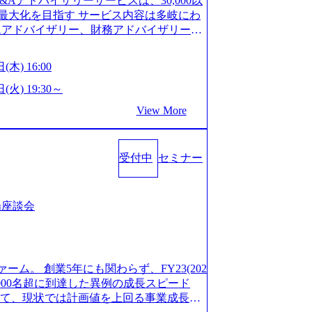
M&Aアドバイザリーサービスは、30,000以
/career/interviews/) 戦略だけのコンサルは終わ
GW8日、夏季9日、年末年始9日） 有給休暇は
最大化を目指す サービス内容は多岐にわ
のコンサルの在り方 (https://www.b
社日に付与されます。 年次有給休暇の残日
Aアドバイザリー、財務アドバイザリーな
plex-xspear/) Xspear Consultingがえるぼし認定を取
。 慶弔休暇は、事由により取得可能日数
 譲渡企業に対しては完全成功報酬制を採
382811) シンプレクスとXspear Consultingが、東京都
得できます。 リフレッシュ休暇は、規程
勢を持ち、将来の株価成長を取り込むスキ
w.afpbb.com/articles/-/3520247)
(木) 16:00
フレッシュ休暇を取得できます。 【育児や
ONE&SonsグループはM&A業界のリー
・ワンプールで様々なインダストリーやソリ
対象：小学校1年修了時の3月31日までの
わらず幅広い案件に携わりながら自己成
(火) 19:30～
上流工程、先端技術を学べる環境 【コン
年間 短時間勤務： 対象：小学校卒業ま
ー出身者3名がメインメンバーであり、経
足を置きながら、他領域にもチャレンジで
View More
間15分まで、始業・終業時刻の繰り上げ・
、M&Aや財務アドバイザリーなどの専門
 ・現職ファームより高いオファー年収 ・
につき5日まで取得でき、1時間単位で取得
が提供される 主担当成約で10件以上あ
ルスキップもあり） ・週に1度のアサイン
00万の年収となる 内訳としては個人インセ
て検討してもらえる。結果、なりたいキ
受付中
セミナー
寮：富山事業所の近くに、白風寮と青風寮
は部下を育成活躍させるためのナレッジシ
もらえる ・シンプレクスというテクノロ
す方が入居可能です。 ＜入居基準＞ ・
して動く組織風土がある 2026年8月18
の視点からも協業しクライアントへ価値
までの通勤総時間が2時間を超えること 住
6年8月13日(木) 16:00 ＼応募意思不問・業界未
あればセールス中心の案件もあり、個々の
等が無いため、条件を満たす方には住宅手
ンや業務内容、実際の働き方について詳しく
場座談会
を選べる ここ1年で社員数60名⇒100
のみの入居となるため、入居基準を満たす
します。 M&A業界に興味があり、まずは
ずれも約170％アップ）と急成長中のファ
手当は、一般賃貸物件を従業員が契約し、
りで、幅広く業界の情報を集めたい 働く
め優秀な上司の近くで働けるチャンスも多
その他： 採用時や転勤等による引っ越し
界にご興味がある方、転職を少しでもお考え
ttps://www.xspear.co.jp/membe
 19:00～20:00 2026年8月13日(木) 1
も歓迎です。お気軽にご参加ください。
バー、多様なプロジェクトによる自己成長機会が多
ァーム。 創業5年にも関わらず、FY23(202
に、会社説明会を実施予定です。 ● 求人名
おります。 是非、説明会にてお話できる
模にも関わらず、外資系戦略コンサルティン
1,000名超に到達した異例の成長スピード
ニア(製造・生産工程の管理業務) ※主任
後にアンケート回答をお願いいたします。
ァームをはじめ、メーカー、ITベンチャ
対して、現状では計画値を上回る事業成⻑を
体製造装置の生産エンジニア(製造・生産工