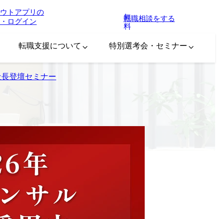
ウトアプリの
無
転職相談をする
・ログイン
料
転職支援について
特別選考会・セミナー
社長登壇セミナー