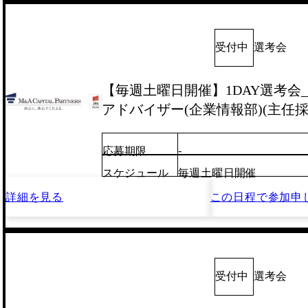
受付中
選考会
【毎週土曜日開催】1DAY選考会_
アドバイザー(企業情報部)(主任採
-
応募期限
スケジュール
毎週土曜日開催
詳細を見る
この日程で
参加申
受付中
選考会