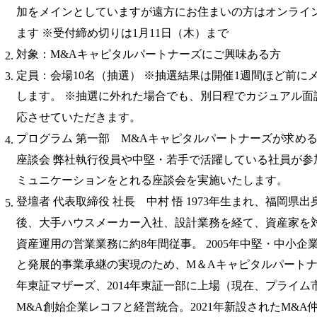
加をメインとしていますが遠方にお住まいの方はオンライ
ます ※受付締め切りは1月11日（木）まで
対象：M&Aキャピタルパートナーズにご興味ある方
定員：会場10名（抽選） ※抽選結果は開催1週間ほど前に
します。 ※抽選に外れた場合でも、別日程でカジュアル面
応させていただきます。
プログラム 第一部 M&Aキャピタルパートナーズが求め
座談会 弊社執行役員や中堅・若手で活躍している社員が参
ミュニケーションをとれる座談会を実施いたします。
登壇者 代表取締役 社長 中村 悟 1973年生まれ、福岡県出身
後、大手ハウスメーカー入社、設計業務を経て、資産家を
資産運用の営業業務に約8年間従事。 2005年中堅・中小
と発展的事業承継の実現のため、M＆Aキャピタルパートナー
年東証マザーズ、2014年東証一部に上場（現在、プライム市場
M&A創始企業レコフと経営統合。2021年新設されたM&