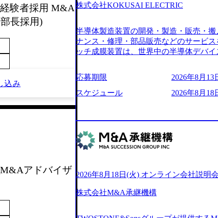
6007_1200x554.webp https://storage.googleap
株式会社KOKUSAI ELECTRIC
経験者採用 M&A
blic/images/20250502152751_46c65543-87ef
部長採用)
s://storage.googleapis.com/our-vision-produ
半導体製造装置の開発・製造・販売・搬
04_ba6aaa1a-9ffc-4f2a-9b40-06fff8ee19af_96
r-vision-production.appspot.com/public/im
ナンス・修理・部品販売などのサービス
e-97182898115f_960x510.webp 
ッチ成膜装置は、世界中の半導体デバイ
サルティング会社で、NRI、NTTDATAと同じく世
プクラスのシェアを有している 技術と
業にも選出されている。ITコンサルテ
決に貢献することを目指している Mission
応募期限
2026年8月13日
行う「一気通貫体制」が特長 ビジネス
未来につなぐベストパートナー Value:
し込み
Xspearと、最先端テクノロジーに深
AIの加速等により半導体需要は世界中
スケジュール
2026年8月18日
社との協力体制を築いている Xspear
装置の需要も伸長中 https://storage.googleapis.c
あり、システム開発を担当することはない https://stor
blic/images/20260224131045_0fee4978-bb2
oduction.appspot.com/public/images/202409
ttps://storage.googleapis.com/our-vision-pro
16a2_1153x543.webp メンバー情報 (https:/
1052_2abe7cb8-329e-4a45-a8f5-73d9728b2cd7
com/our-vision-production.appspot.com/pub
山 昇吾氏: ベイカレントにてIT戦略
66-aea4-924f21977d35_1200x460.webp https:/
業戦略、成長戦略、PMI推進、業務改革
n.appspot.com/public/images/202602241311
氏：新卒でベイカレントに入社し最年少ディレ
1200x386.webp グローバル人財
_M&Aアドバイザ
威人氏：BCG出身。金融業界における
2026年8月18日(火) オンライン会社説明
のポイントを掴み実践に強くなるための
強みを持ち、メディア・エンタメ業界にお
イザーによる自身のキャリア構築をめざ
立案を得意とする。 - 藏満 一馬氏：
株式会社M&A承継機構
現場を含む全部門でフレックスタイム制
戦略策定、新規事業立案、組織変革、規
労働時間の範囲内で、出社・退社の時刻
る。 - 天野 善仁氏：19卒PwC出身。X
バランスを図りながら効率的に働くことが