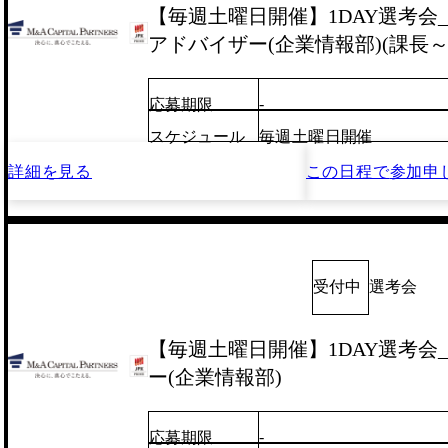
【毎週土曜日開催】1DAY選考会_
アドバイザー(企業情報部)(課長～
-
応募期限
スケジュール
毎週土曜日開催
詳細を見る
この日程で
参加申
受付中
選考会
【毎週土曜日開催】1DAY選考会
ー(企業情報部)
-
応募期限