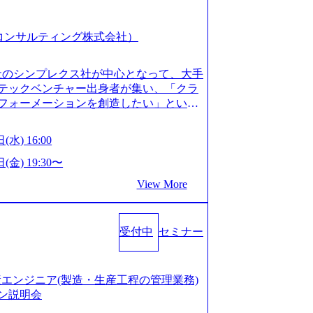
スピア コンサルティング株式会社）
会社のシンプレクス社が中心となって、大手
テックベンチャー出身者が集い、「クラ
フォーメーションを創造したい」という
クノロジーがビジネスの成功に大きな影響
ってFintech業界を中心に最先端テクノ
(水) 16:00
ウハウを活かしつつ、あらゆる業種・業
支援するために、戦略策定、組織改革、
(金) 19:30〜
ンサルティングサービスを一気通貫で提
View More
ィングファーム） 社名の由来は”DXエ
mplexないでは金融以外の領域にX（クロ
は金融が強い企業として認知されていたが、
受付中
セミナー
ToC事業を始め、パブリック、製造業、
強みのあるファーム。 ワンプール制では
を活用したいなどの希望は考慮してのア
たい方でも幅広に経験を積みたい方でも、
の生産エンジニア(製造・生産工程の管理業務)
age.googleapis.com/our-vision-pr
ン説明会
925204135_93b1bff3-f71c-4bc9-8bd9-72a8a482