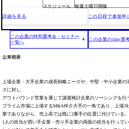
スケジュール
毎週土曜日開催
詳細を見る
この日程で
参加申
この企業の特別選考会・セミナー
この企業の1day選
一覧へ
企業概要
上場企業・大手企業の成長戦略ニーズや、中堅・中小企業の
ズに対し、

アウトバウンド営業を通じて譲渡検討企業のソーシングを行う
プライム市場に上場するM&A仲介大手の一角であり、上場3
業でありながら、売上高では既に2番手の位置に付けている。

1人の担当が買い手企業・売り手企業の両面の担当を行って