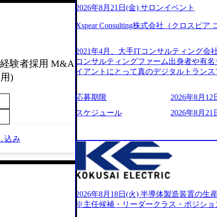
2026年8月21日(金) サロンイベント
Xspear Consulting株式会社（クロ
2021年4月、大手ITコンサルティング
コンサルティングファーム出身者や有名
経験者採用 M&A
イアントにとって真のデジタルトランス
用)
想いの下で立ち上げた新鋭ファーム テ
力を持つDX時代において、20年以上にわた
応募期限
2026年8月12日
ロジーを提供してきたシンプレクスのノ
界のクライアントの企業価値の最大化を
スケジュール
2026年8月21日
人材育成、業務改善、実行支援などのコ
供するのが特徴（いわゆる総合コンサルテ
し込み
リアにSpir（槍）を指して切り開く””si
ス）していく”という位置づけ 一昔前
現在金融の売上割合は全体の3割。現在は
通信、エンタメ、教育、保健など幅広く
あるが、社員の興味のある分野やスキル
サイン。 そのため、専門性を身に着け
2026年8月18日(火) 半導体製造装置
キャリア形成が柔軟に可能な環境である。 https://stor
※主任候補・リーダークラス・ポジショ
oduction.appspot.com/public/images/20240