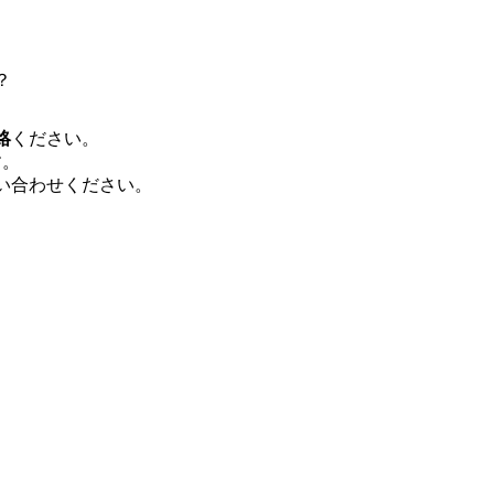
で、当社へ気になることや転職後のご不
で、ぜひお聞きください！ ※過去の質
ルタントとSEの違い、他コンサルファー
会社説明＋座談会(19:00～20:00) 
？
クルーターまでご相談下さい。 ・ご希
後、カジュアル面談もしくは1次選考の
絡
ください。
ーまでご相談下さい。なお、当日はコン
す。
い。 【服装・持ち物】 ・特になし カ
い合わせください。
ポジション】 ITコンサルタント(役職問わず
中長期ロードマップ策定 ・全社クラウド
ルトランスフォーメーション企画構想 ・業
導入/実装 ・プライベート/パブリックク
務再構築 ・IoTを活用したデジタルワークスタイル
ogyを活用した新規事業の立案/推進 
例)】 ・創業フェーズに参画し、コア
たい ・サービスやソリューションに捉
したい ・様々な業種業界でのプロジェ
たい ・エンジニア経験を活かして要件
レンジしたい ・コンサルのみならず新
ャレンジしてみたい オンライン(Teams)