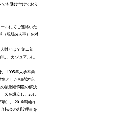
のネットワーク形成・交流の場となってい
ンでも受け付けており
充実</u>しており、自己成長の機会も多い
卒紹介、会社の七不思議紹介等、規模が
りを広げる取り組みもしている 今後の
足元のグローバル案件割合は10%程度
メールにてご連絡いた
ある方はアサインされるチャンスも大きい。 代表イン
談（現場or人事）を対
ato/n/n0a040c36b128 Forbes JAPAN
の可能性を引き出すこと。日本に求められる
s://forbesjapan.com/articles/detail/674
る人財とは？ 第二部
界におけるIT人材価値再興。Dirbat
の変革」 https://forbesjapan.com/articles/pr
加し、カジュアルにコ
d24YfH72/ZzdmBTIEMOnWUWREjOFLO1IL
Studio 「求めるのは、競争と連帯 。IT
援」 https://forbesjapan.com/articles/de
。 1995年大学卒業
y-vision.co.jp/consulting-firm/dirbato/
対象とした相続対策、
y-vision.co.jp/consulting-firm/dirbato
企業の後継者問題の解決
00終了 2026年8月13日(木) 16:00 
動向を踏まえ、コンサルティング市場の
ズを設立し、2013
サルティング業界への転職を迷われてい
）。 2016年国内
歓迎です。更に、当日は現場コンサルタ
コンサルタントだけでなく、メンバーク
A仲介協会の創設理事を