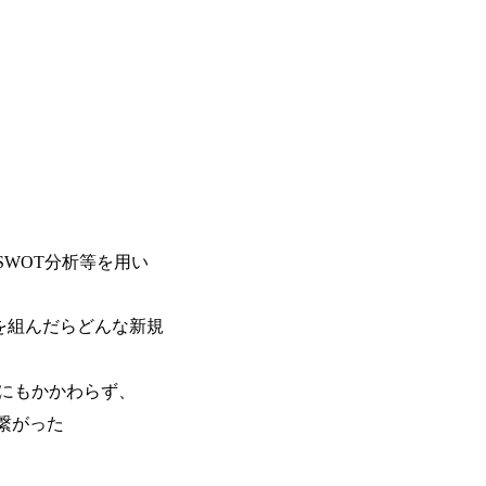
ューションを裁量をもって経験できる ・
子を育てるすべての従業員※期間：通算3
サルファーム経験者】 ・専門領域に軸
での子を育てるすべての従業員 1日2時
きる環境 ・タイトルアップでのオファー
繰り下げが可能 子の看護休暇： 子1人
実力主義でプロモーションできる（ダブ
することも可能 家族看護休暇： 5日まで取得でき、1時間単位で取得することも可
ｍｔｇでこまめに社員のキャリアについ
能 【独身寮、住宅手当制度など】 独身
ャリアを反映できるｐｊにアサインして
の2つの寮があり、以下の入居基準を満た
ジーに強い部隊がいるため、エンジニア
満33歳までの独身者 ・自宅から勤務地
提供できる ・デリバリー中心の案件も
宅手当： 本社の近くには独身寮や社宅
裁量や得意領域に合わせた売り上げの立て方
当を支給します。 また、独身寮は男性
名超、売上今期18億円⇒来期30億円（い
女性には住宅手当を支給します。 住宅
ームである また、成長中ファームのた
規程で定める金額を会社が支払います。 
い(ボストン・コンサルティング・グループ出身者等 (h
SWOT分析等を用い
費用は、会社が負担します。 2026年8月18日(火)
r/taketo_kajita/)） 多様なメン
6:00 応募をご検討されている方を対象
く、新たなチャレンジが可能 100名規
・【富山】半導体製造装置の生産エンジ
を組んだらどんな新規
グファームや総合系コンサルティングフ
候補・リーダークラス ・【砺波】半導
ー、外資系金融機関など多彩な出自で構
程の管理業務) ※主任候補・リーダークラス オン
ロジェクトワークが可能 総合コンサル
しは不要です。ご質問頂く際のみ、顔出
にもかかわらず、
ライアントに対して様々なプロジェクト
いテーマのチャレンジ機会を提供してい
も繋がった
職率10％以下、未経験3年未満の離職率
と同水準以上の報酬制度であり、ファー