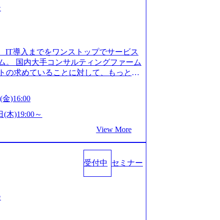
ー
、IT導入までをワンストップでサービス
ム。 国内大手コンサルティングファーム
トの求めていることに対して、もっと自
」「胸を張って会社が好きだと言えるよ
いで会社を設立 PwC・アクセンチュア
金)16:00
はじめ、SIerや事業会社出身者など、
やすく魅力的な環境が整っているため、
(木)19:00～
会社」に4年連続ベストカンパニーに選出
View More
 事業/IT戦略立案や各種プロジェクトマネ
援までワンストップでサービスを提供す
ョンを掲げ、クライアント目線のきめ細
受付中
セミナー
求めていることは何かを追究し、本当に
年創業ながら、従業員数が1年で300人強増
場を目指し、さらに採用のスピードを上げて
る唯一無二のコンサルティングファーム
会
ンタビュー】 (https://my-vision.
interview01) ノースサンドは2015年に設立され、前年比