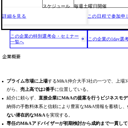
スケジュール
毎週土曜日開催
詳細を見る
この日程で
参加申
この企業の特別選考会・セミナー
この企業の1day選
一覧へ
企業概要
プライム市場に上場
するM&A仲介大手3社の一つで、上場
がら、
売上高では2番手
に位置している。
紹介に頼らず、
直接企業にM&Aの提案を行うビジネスモ
納得の手数料体系と信頼により豊富なM&A情報を蓄積し、
ない潜在的なM&A
を実現する。
専任のM&Aアドバイザーが初期検討から成約まで一貫して