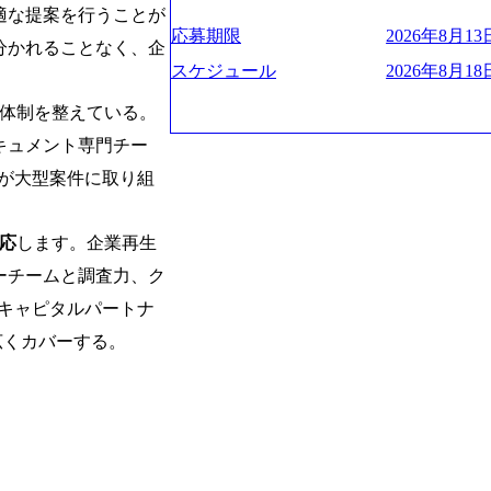
プクラスのシェアを有している 技術と
適な提案を行うことが
業にも選出されている。ITコンサルテ
決に貢献することを目指している Mission
応募期限
2026年8月13日
行う「一気通貫体制」が特長 ビジネス
未来につなぐベストパートナー Value:
分かれることなく、企
Xspearと、最先端テクノロジーに深
AIの加速等により半導体需要は世界中
スケジュール
2026年8月18日
。
社との協力体制を築いている Xspear
装置の需要も伸長中 https://storage.googleapis.c
あり、システム開発を担当することはない https://stor
体制を整えている。
blic/images/20260224131045_0fee4978-bb2
oduction.appspot.com/public/images/202409
ttps://storage.googleapis.com/our-vision-pro
キュメント専門チー
16a2_1153x543.webp メンバー情報 (https:/
1052_2abe7cb8-329e-4a45-a8f5-73d9728b2cd7
com/our-vision-production.appspot.com/pub
山 昇吾氏: ベイカレントにてIT戦略
が大型案件に取り組
66-aea4-924f21977d35_1200x460.webp https:/
業戦略、成長戦略、PMI推進、業務改革
n.appspot.com/public/images/202602241311
氏：新卒でベイカレントに入社し最年少ディレ
1200x386.webp グローバル人財
応
します。企業再生
威人氏：BCG出身。金融業界における
のポイントを掴み実践に強くなるための
強みを持ち、メディア・エンタメ業界にお
ーチームと調査力、ク
イザーによる自身のキャリア構築をめざ
立案を得意とする。 - 藏満 一馬氏：
現場を含む全部門でフレックスタイム制
キャピタルパートナ
戦略策定、新規事業立案、組織変革、規
労働時間の範囲内で、出社・退社の時刻
る。 - 天野 善仁氏：19卒PwC出身。X
広くカバーする。
バランスを図りながら効率的に働くことが
ビューページ (https://www.xspear.co.jp
2日制 2025年度の年間休日は125日（
り──コンサル業界の風雲児に聞く。“これから”
年間24日（4月1日入社の場合）で、入
usinessinsider.jp/article/20250205-sim
数は、翌年度に繰り越すことができます
得 (https://www.agara.co.jp/article/
は異なりますが、3～7日の連続休暇を取
港区の行政手続き100%デジタル化を支援 (https://ww
で定める勤続年数ごとに、連続5日のリ
【未経験者】 ・年収UPでのオファー 
子の看護、介護などの制度】 育児休暇： 