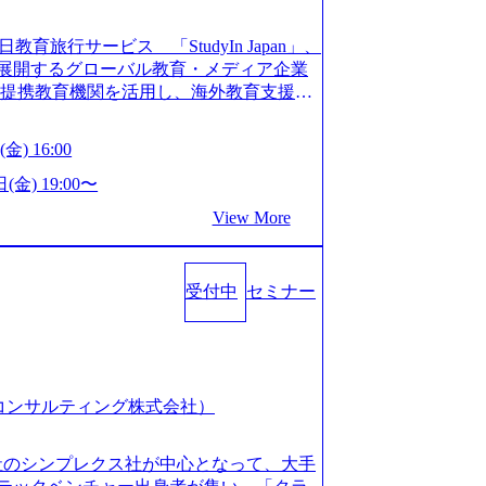
長を遂げている。 ​ 新規事業立案から業務
ストップで提供するコンサルティングファ
教育旅行サービス 「StudyIn Japan」、
員数1,209名を擁し、事業拡大を続けている。
」 を展開するグローバル教育・メディア企業
ィング会社として、社員の人間力を強み
上の提携教育機関を活用し、海外教育支援サ
2018年から6年連続で「働きがいのある会社
ベーションが高いと評価されている。 ​
 Mission:より多くの人に、グローバル
金) 16:00
、事業会社出身者など、多様な経歴の社員が
、ライフチェンジ・インフラになる Value：
全週休2日制、有給休暇初年度10日（消化
を開いて伝える、自責かつ利他の精神で動く、
(金) 19:00〜
た休暇制度を整備している。 ​ 月平均残業時
CRAZY熱狂しよう 10倍思考で攻める、失
View More
を重視した働き方が可能である。 ​ スポ
する OWNERSHIP当事者であろう み
リフレッシュ休暇など、社員同士の交流
える、チームを巻き込む SPEEDスピー
:00～20:30
動く、まず成果物をだす GRITやり抜こ
コンサル業界の動向や業務内容・会社説明・匿名の質
受付中
セミナー
を回す、結果が出るまでやり抜く 2026
ーを実施しています。 ●前回開催時のア
026年8月7日(金) 16:00 本説明会は、選考の前段
例：「コンサルタントへのイメージのぼんや
として設けたものです。評価の場ではな
業界の全体感や実際に働いていらっしゃ
もご参加いただけます。 連休中の平日夜
参考になりました」 オンライン(ZOO
取得することなく、現職への配慮なくご
スピア コンサルティング株式会社）
ン参加も可能です。 ● 当日のプログラ
内容とビジネスモデル/今後の構想・事業展
オンライン (Google Meet) ・営業・マー
会社のシンプレクス社が中心となって、大手
ャリアを検討されている方 ・転職を具体