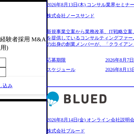
2026年8月13日(木) コンサル業界セミナ
株式会社ノースサンド
新規事業立案から業務改革、IT戦略立案
を提供しているコンサルティングファー
経験者採用 M&A
の出身の創業メンバーが、「クライアン
用)
由に誠実に提案できる会社をつくりたい
うな家族的な組織をつくりたい」という想
応募期限
2026年8月7日(
といった大手コンサルティングファームを
様々な経歴の社員が活躍しており、働き
スケジュール
2026年8月13日
定着率が高いことから「働きがいのある
されている。 残業時間は平均30時間程度
し込み
ジメント、最先端テクノロジーの導入支
る。「世界をデザインする」というビジ
やかな気配りで、クライアントが本当に
価値のある成果を提供している。 2015
加の736名（2024年1月）に到達。上
いる。 人にフォーカスをして急成長す
2026年8月14日(金) オンライン会社説明
【株式会社ノースサンド 執行役員新山氏、庄司氏イ
株式会社ブルード
co.jp/consulting-firm/northsand/