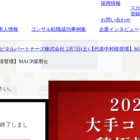
採用情報
スカ
登録
お問い合わせ
求人情報
コンサル転職成功事例集
企業インタビュー
ピタルパートナーズ株式会社 2月7日(土)【代表中村様登壇】M
様登壇】MACP採用セ
さい。
終了しまし