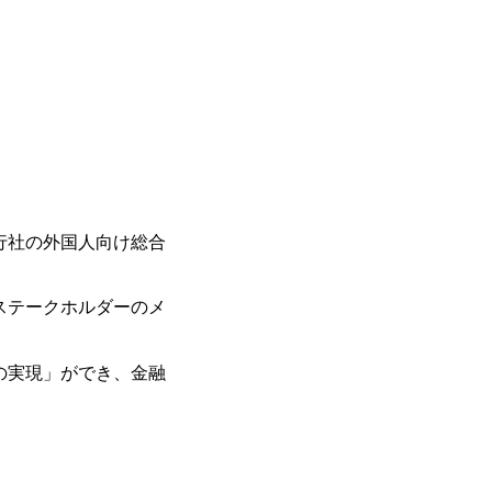
基本 強く「個人」の成⾧を重視するカ
Readyになれば上がれる環境となって
グファームの立ち上げフェーズに関わる
経験者の場合は、自らチームを立ち上げ
リバリー活動ができる(スタートアップ
ど) シンプレクスの顧客基盤、エンジ
立ち上げが経験できる 2026年8月21日(金) 19:
(水) 16:00 ※参加状況によっては抽
たび、ファーム経験者の方を対象にした
ント」を開催いたします。 カジュアル
ので、ぜひご参加ください。 当日はXspear
行社の外国人向け総合
の他現場社員が複数名参加する予定です！ 
な場所については参加者の方へ個別でご
マネージャー以上の職務を担当している
ステークホルダーのメ
の実現」ができ、金融