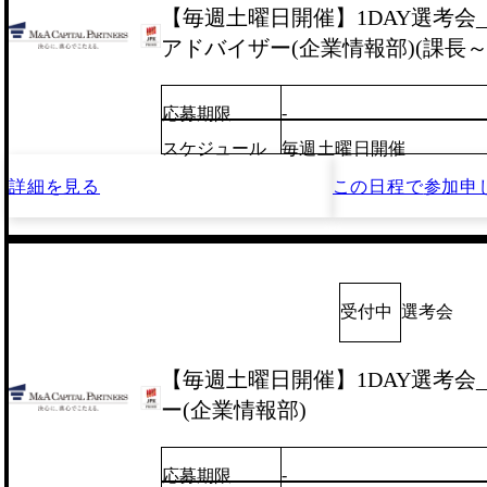
【毎週土曜日開催】1DAY選考会_
アドバイザー(企業情報部)(課長～
-
応募期限
スケジュール
毎週土曜日開催
詳細を見る
この日程で
参加申
受付中
選考会
【毎週土曜日開催】1DAY選考会
ー(企業情報部)
-
応募期限