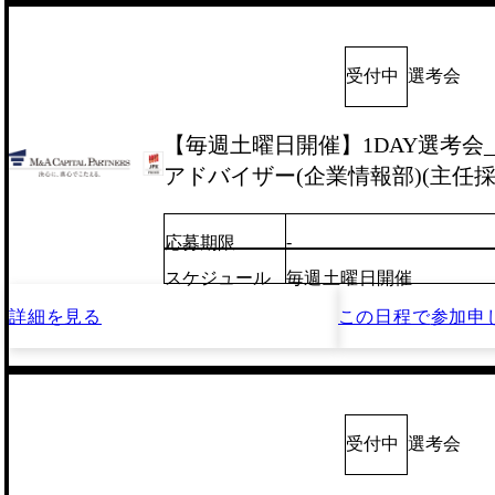
受付中
選考会
【毎週土曜日開催】1DAY選考会_
アドバイザー(企業情報部)(主任採
-
応募期限
スケジュール
毎週土曜日開催
詳細を見る
この日程で
参加申
受付中
選考会