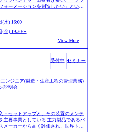
テックベンチャー出身者が集い、「クラ
たい段階の方 ・東京・大阪での勤務を希
フォーメーションを創造したい」という
クノロジーがビジネスの成功に大きな影響
ってFintech業界を中心に最先端テクノ
(水) 16:00
ウハウを活かしつつ、あらゆる業種・業
支援するために、戦略策定、組織改革、
(金) 19:30〜
ンサルティングサービスを一気通貫で提
View More
ィングファーム） 社名の由来は”DXエ
mplexないでは金融以外の領域にX（クロ
は金融が強い企業として認知されていたが、
受付中
セミナー
ToC事業を始め、パブリック、製造業、
強みのあるファーム。 ワンプール制では
を活用したいなどの希望は考慮してのア
たい方でも幅広に経験を積みたい方でも、
の生産エンジニア(製造・生産工程の管理業務)
age.googleapis.com/our-vision-pr
ン説明会
925204135_93b1bff3-f71c-4bc9-8bd9-72a8a482
is.com/our-vision-production.appspot.com/pu
-4e86-a85a-8649e1c532f9_956x512.webp http
ction.appspot.com/public/images/202505021528
入・セットアップと、その装置のメンテ
1x517.webp https://storage.googleapis.com/ou
ages/20250502152831_721b100c-62c9-4258-aa0
を主要事業としている 主力製品であるバ
シンプレクス社は、FinTech領域に強みを持つITコン
スメーカーから高く評価され、世界トッ
界のFinTech RankingsTop 100企