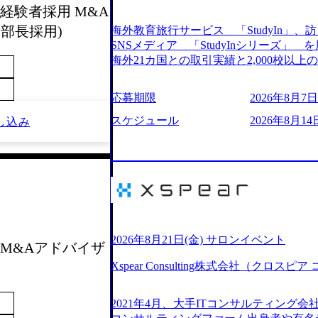
経験者採用 M&A
205%の売上成長を遂げるなど、急速な成
改革、IT戦略立案、IT導入までをワン
部長採用)
海外教育旅行サービス 「StudyIn」、訪日
ームである。 ​- 2025年1月時点で従業
SNSメディア 「StudyInシリーズ
「人」にフォーカスを当てたコンサルテ
海外21カ国との取引実績と2,000校以
としたサービスを提供している。 ​- - 
ービスを提供している 動画メディア事業を基盤として、留学支援・訪日教育旅
ベストカンパニー」に選出され、社員モチ
行・SNSマーケティング事業を展開している
応募期限
2026年8月7日(
大手コンサルティングファームやSIer
という選択肢を Vision:世界を代表する
活躍している。 年間休日120日以上、完
INTEGRITY誠実であろう 素直に心
スケジュール
2026年8月14日
し込み
率46.3%）、特別休暇5日など、充実し
謙虚な姿勢でウソやグチを言わない BE 
間は25時間であり、ワークライフバランス
敗を恐れずにふみだす、執着心をもって没頭
レク制度や入社者歓迎会、全社員集会、
ずから決めてみずから動く、全体最適で考
や健康をサポートする取り組みが充実している。 2026年8月13日(木) 19
ドにこだわろう 今すぐ決める、すばやく
予定 2026年8月7日(金) 16:00 
う 逆境でもブレずに続ける、改善サイクル
問コーナーなどを盛り込んだ業界セミナ
年8月14日(金) 19:00〜20:00 (60分) 2
ンケート結果 満足度：100％ 感想一
として「まず会社を知っていただく場」
りしていた部分が明確になりました」「
いため、キャリアを検討中の段階の方に
2026年8月21日(金) サロンイベント
_M&Aアドバイザ
る方の体感的なお話を伺うことができ、
という日程のため、在職中の方も有給を
M)
Xspear Consulting株式会社（クロ
参加いただけます。帰省先からのオンライ
ム ・会社説明(40分) 教育旅行事業の
開/入社後のキャリアパス ・質疑応答(20分) 
2021年4月、大手ITコンサルティング
ケティングなど、ビジネスサイドでのキ