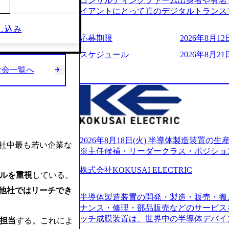
コンサルティングファーム出身者や有名
的に決めてはいないが、情報収集を進め
イアントにとって真のデジタルトランス
望される方
想いの下で立ち上げた新鋭ファーム テ
し込み
力を持つDX時代において、20年以上にわた
応募期限
2026年8月12日
ロジーを提供してきたシンプレクスのノ
界のクライアントの企業価値の最大化を
スケジュール
2026年8月21日
人材育成、業務改善、実行支援などのコ
考会一覧へ
供するのが特徴（いわゆる総合コンサルテ
リアにSpir（槍）を指して切り開く””si
ス）していく”という位置づけ 一昔前
現在金融の売上割合は全体の3割。現在は
通信、エンタメ、教育、保健など幅広く
あるが、社員の興味のある分野やスキル
サイン。 そのため、専門性を身に着け
2026年8月18日(火) 半導体製造装置
3社中最も若い企業な
キャリア形成が柔軟に可能な環境である。 https://stor
※主任候補・リーダークラス・ポジショ
oduction.appspot.com/public/images/20240
6007_1200x554.webp https://storage.googleap
株式会社KOKUSAI ELECTRIC
デルを重視
している。
blic/images/20250502152751_46c65543-87ef
s://storage.googleapis.com/our-vision-produ
他社ではリーチでき
半導体製造装置の開発・製造・販売・搬
04_ba6aaa1a-9ffc-4f2a-9b40-06fff8ee19af_96
r-vision-production.appspot.com/public/im
ナンス・修理・部品販売などのサービス
e-97182898115f_960x510.webp 
ッチ成膜装置は、世界中の半導体デバイ
担当
する。これによ
サルティング会社で、NRI、NTTDATAと同じく世