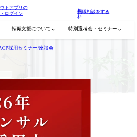
ウトアプリの
無
転職相談をする
・ログイン
料
転職支援について
特別選考会・セミナー
ACP採用セミナー/座談会