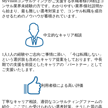
MyVisionコンサルティングがご支援する求職者様の8割はコ
で主体的に動ける方 ・年齢にこだわらず、アドバイスを素
食事などのカジュアルな交流、実際のプロジェクトのケー
します。 当SUは「GlobalでのSCM構築」や「物流・調達コ
ンサル業界未経験の方です。わかりやすい業界/個社説明か
直に受け取れる方 ・推進力のある方
ススタディ、1対1の模擬面接等、複数のセッションを約1か
ストの構造改革」といった伝統的なテーマに留まらずクラ
ら始まり、最も難しい選考対策まで、コンサル転職を成功
月の期間に渡り行い、選考にご参加いただきます。コンサ
イアントがこれから取組むべき「グリーントランスフォー
させるためのノウハウが蓄積されています。
ルタント未経験の方でも、戦略コンサルタントの具体的な
メーション」、「サーキュラーエコノミー(循環経済)」とい
仕事内容からお話をさせていただきますので、戦略コンサ
った社会課題やテーマに対して、グローバル知見と最新の
ルティングにご興味をお持ちの方は、この機会にぜひご応
事例などを基に企業の構造改革と社会価値の創造の取り組
募ください。 ● 応募後のフロー ・書類選考後、対象者の方
みを行うプロフェッショナルチームです。 今回1day選考対
中立的なキャリア相談
にはWebテストを8月20日までに受験いただきます ・8月21
象となるポジションは下記となります。 ・コンサルタント
日までにプログラム参加者をご案内します ・初回プログラ
(調達改革・設備O&M)【SCS SU】 ・コンサルタント(ECM/
ム : 8月29日(土)10:00～13:30 @ベイン東京オフィス(六本木)
SCM構想・PLM/MES改革)【SSC SU】 ・コンサルタント(物
・プログラム期間中はコンサルタントとの食事会、プロジ
1人1人の経験やご志向/ご事情に添い、「今は転職しない」
流改革/需給プロセス改革)【SSC SU】 ・SCM/ECMデータ・
ェクトのご紹介、ケースワークショップなどを実施します
という選択肢も含めたキャリア提案をしております。中長
プロセス分析・AI活用_Sustainable SCM Strategy Unit(Strategy
・10月17日(土)開催の選考会にて採用面接を実施する予定で
期での支援を前提としたキャリアの「パートナー」として
Consultant職)≪東京・大阪≫ ・コンサルタント(SCS SUオー
す ※ご都合が合わない方は別途調整いたします 初回プロ
ご支援いたします。
プンポジション)【SCS SU】 ※当日は全体での会社説明な
グラム : ベイン東京オフィス(六本木) ※イベントによりオン
どはなく、個別選考のみの実施を予定しています ※1名あた
ラインまたはオフラインの実施 ※東京オフィスのみのご応
りの拘束時間は1時間～最大2時間半程度を想定しています
募となります。他オフィス希望を含めたご応募はお受けい
※1次面接と最終面接の間をなるべく空けないよう調整して
利用者様による高い評価
たしかねますのでご了承ください ● フルタイムでの職務経
おりますが、調整が叶わないケースもございます オンライ
歴を2年以上お持ちの方で、東京オフィスのコンサルタント
ン 書類選考通過者
ポジションに応募意思がある方 ● 英語・日本語ともにビジ
丁寧なキャリア相談、適切なコンサルティングファームの
ネスレベルの方 ※日本語が母国語でない方は日本語能力
紹介、ここでしか受けられない選考対策。そうした質の高