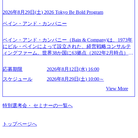
ジー & コンサルティング） ソフトバンク：初のオンライン
ルギー、情報通信、公共事業など幅広い分野をクライアン
される方に個別に当日の面接案内をお送りいたします。 ※
開催「SoftBank World 2020」でマーケ＆営業のDX実現 (http
トとしている SAP領域においては日本市場No.1を誇り、全
通常の選考フローと異なり、事前に適性検査をご受検いた
2026年8月29日(土) 2026 Tokyo Be Bold Program
s://www.accenture.com/jp-ja/case-studies/communications-media/so
世界で6,400件以上、日本国内で企業最多の5,399件のSAP認
だきます。 ● 詳細 デジタルイノベーション事業部でのポジ
ftbank)（通信） 経済産業省：事業者の申請手続きを電子化
ベイン・アンド・カンパニー
定コンサルタント資格を取得している また、日本国内企業
ションサーチになります。 ご経験やスキル、そして適性や
する「保安ネット」を構築。省庁DXの先進事例を実現 (http
として最多の3,200件のSAP S/4HANA®認定コンサルタント
志向性に合わせて、以下のいずれかの役割でご活躍いただ
s://www.accenture.com/jp-ja/case-studies/public-service/meti-indust
資格も保有、さまざまな業界・業種でのプロジェクト実績
きます。 ※本求人はレバテック株式会社の雇用となりま
ry-safety-network)（公共サービス） カルビー：SAP HANAの
ベイン・アンド・カンパニー（Bain & Company)は、1973年
と蓄積されたノウハウを基に独自の方法論やテンプレート
す。 ※案件によっては客先に出向いての作業も発生しま
導入で基幹システムを刷新 (https://www.accenture.com/jp-ja/ca
にビル・ベインによって設立された、経営戦略コンサルテ
を開発し、それらを活用してお客様に最適なSAPコンサル
す。 ＜ITコンサルタント＞ Webアプリケーション、SaaS系
se-studies/consumer-goods-services/calbee)（消費財・サービ
ィングファーム。世界38か国に63拠点（2022年2月時点）、
ティングサービスを提供する https://storage.googleapis.com/our
の領域において、大手・ベンチャー・スタートアップ企業
ス） 世界49カ国に約73万人以上（2024年5月時点）の社員を
東京オフィスは1982年に開設。 「コンサルタントがクライ
-vision-production.appspot.com/public/images/20240925132728_9
に対する課題解決支援を行います。 直近の案件では、大規
擁し、世界120以上の国の企業を顧客に売上641億ドルを誇
アントにお届けするのは単なるレポートではなく、『結
96dc8f2-7d54-42b9-a7ae-8c532c52d3d8_1200x678.webp アビー
応募期限
2026年8月12日(水) 16:00
模基幹システムにおける最上流のPoC(概念実証)支援から構
る 日本では2.3万人以上の従業員を擁しており(会計系BIG4
果』である。」この原則のもと、ベインは1973年に創業さ
ムコンサルティング会社資料 (https://www.abeam.com/content/
想策定、開発マネジメント支援までを一気通貫で担当して
を上回る規模感)、営業利益率も約15％と驚異的な数字とな
れた。クライアントが不確かな未来の中、競争に勝てるよ
スケジュール
2026年8月29日(土) 10:00～
dam/abeam/jp/ja/about/company/ABeamConsultingCompanyProfil
います。 生成AIなどの最新技術とシステムを活用し、顧客
っている、売上・従業員数共にこの8年間で4倍近くの成長
う、カスタマイズされた戦略を策定し、クライアントと共
e_jpn_4.pdf) 『SAP AWARD OF EXCELLENCE 2024』にお
View More
の業務革新と効率化の実現に貢献します。 ＜PL/PM＞ 顧客
を遂げていることから、今後も高い成長が見込まれる 多く
に、提言を具体的な行動に落とし込んでいる。 徹底した
いて優秀賞「プロジェクト・アワード」を受賞 (https://prtime
の要望を深くヒアリングし、企画構想からアジャイル開発
の技術者を抱えており、アビームコンサルティングに続い
「結果主義」を標榜。クライアントのフルポテンシャル実
s.jp/main/html/rd/p/000000010.000123981.html) アビームコンサ
による開発支援までを一気通貫で推進していただきます。
て日本国内2番目にSAP認定コンサルタント制度の有資格者
現を目標に、具体的に目に見える成果を出すことを信条と
特別選考会・ セミナーの一覧へ
ルティング、社員の健康改善を支援 食事・睡眠など可視
プロジェクト提案・推進の中核として、企画・要件定義か
数が多く、特にIT領域に強みを持つ グローバルのポジショ
して、全社戦略やトランスフォーメーション案件を多く扱
化 (https://www.nikkan.co.jp/articles/view/00694812) “失われた3
らテストまでの一連の工程における管理業務に加え、最上
ンに自由に応募できる社内の転職ツール「キャリアズ・マ
っている ベインの社風を体現するものとして「True North」
0年”をアビームの｢人的資本経営｣で取り戻したい (https://ww
流での現状分析、顧客ヒアリング、戦略策定、技術選定、
ーケットプレイス」が存在し、本ツールを活用で上司の引
（真北）という言葉がよくつかわれる。針が少し東に傾い
トップページへ
w.businessinsider.jp/post-283587) アサヒグループホールディン
品質改善なども推進していただきます。 ＜SE＞ 参画いただ
き留めを受けずに移動が可能である（異動者は年間約1,000
て見えるTrue Northとは磁北ではなく真北、風説や思い込み
グスのESG価値の可視化を支援 「インパクト加重会計」
く案件はプライム案件メインです。 要件定義～設計～開発
名） 残業時間や有休取得率など約10項目を数値化すること
による一見正しい答えや、単に理論的に正しいが実行不可