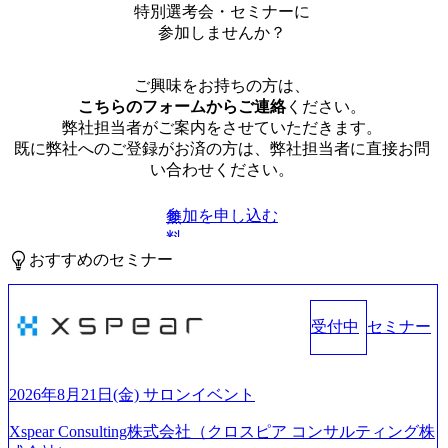
特別選考会・セミナーに
参加しませんか？
ご興味をお持ちの方は、
こちらのフォームからご連絡
ください。
弊社担当者がご案内をさせていただきます。
既に弊社へのご登録がお済の方は、弊社担当者に直接お問
い合わせください。
参加を申し込む
無
料
おすすめのセミナー
受付中
セミナー
2026年8月21日(金) サロンイベント
Xspear Consulting株式会社（クロスピア コンサルティング株