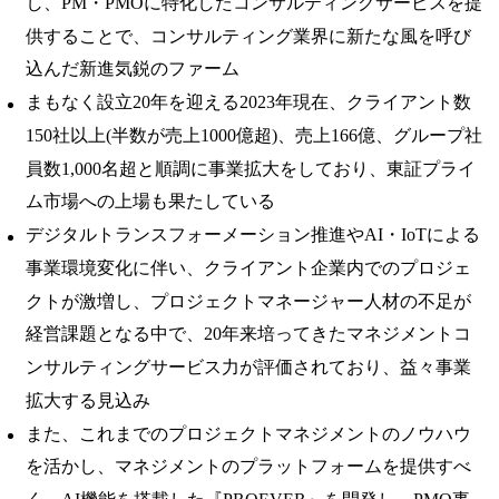
し、PM・PMOに特化したコンサルティングサービスを提
供することで、コンサルティング業界に新たな風を呼び
込んだ新進気鋭のファーム
まもなく設立20年を迎える2023年現在、
クライアント数
150社以上(半数が売上1000億超)、売上166億、グループ社
員数1,000名超と順調に事業拡大
をしており、東証プライ
ム市場への上場も果たしている
デジタルトランスフォーメーション推進やAI・IoTによる
事業環境変化に伴い、クライアント企業内でのプロジェ
クトが激増し、プロジェクトマネージャー人材の不足が
経営課題となる中で、
20年来培ってきたマネジメントコ
ンサルティングサービス力が評価されており
、益々事業
拡大する見込み
また、これまでのプロジェクトマネジメントのノウハウ
を活かし、マネジメントのプラットフォームを提供すべ