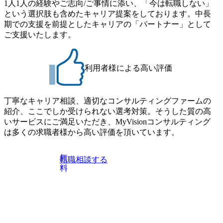
1人1人の経験やご志向/ご事情に添い、「今は転職しない」
Consulting代表取締役の早田とMDやその他現場社員が複数
切り開くテクノロジーの変革」 https://forbesjapan.com/articles/
という選択肢も含めたキャリア提案をしております。中長
preview/68657?preview=TAI1oir8Coe5Df3zuZhtd24YfH72/Zzdm
名参加する予定です！ ●費用 : 無料 虎ノ門ヒルズ付近 ※詳
期での支援を前提としたキャリアの「パートナー」として
BTIEMOnWUWREjOFLO1IL1KPEi4dgCbb Forbes JAPAN Bra
細な場所については参加者の方へ個別でご連絡いたしま
ご支援いたします。
ndVoice Studio 「求めるのは、競争と連帯 。IT特化の急成長
す。 コンサルファームにてマネージャー以上の職務を担当
ファーム・Dirbatoの社員支援」 https://forbesjapan.com/articles/
している方
detail/69848 MyViision企業インタビュー① https://my-vision.co.
利用者様による高い評価
jp/consulting-firm/dirbato/interview01 MyViision企業インタビュ
ー② https://my-vision.co.jp/consulting-firm/dirbato/interview02 20
26年8月18日(火) 19:00開始～最長20:00終了 2026年8月13日
(木) 16:00 当日はDirbatoの現役トップコンサルタントが業界
丁寧なキャリア相談、適切なコンサルティングファームの
動向を踏まえ、コンサルティング市場の最新トレンドをお
紹介、ここでしか受けられない選考対策。そうした質の高
伝えいたします。コンサルティング業界への転職を迷われ
いサービスにご満足いただき、MyVisionコンサルティング
ている方や情報収集を行いたい方のご参加も歓迎です。更
は多くの求職者様から高い評価を頂いています。
に、当日は現場コンサルタントとの座談会も開催します。
上位職のコンサルタントだけでなく、メンバークラスのコ
無
転職相談する
ンサルタントも登壇しますので、当社へ気になることや転
料
職後のご不安な事はその場でご質問いただけますので、ぜ
ひお聞きください！ ※過去の質問例)会社の強みや中長期の
方向性、コンサルタントとSEの違い、他コンサルファーム
との違い、今後のキャリアパス など。 会社説明＋座談会(1
9:00～20:00) ・書類免除でのご対応もしておりますので担当