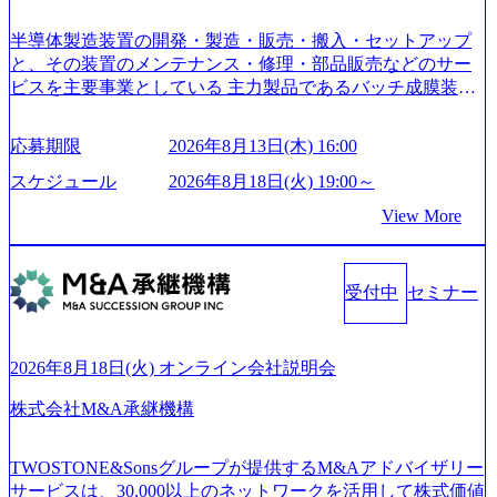
どの希望は考慮してのアサイン。 そのため、専門性を身に
着けたい方でも幅広に経験を積みたい方でも、キャリア形
半導体製造装置の開発・製造・販売・搬入・セットアップ
成が柔軟に可能な環境である。 https://storage.googleapis.com/
と、その装置のメンテナンス・修理・部品販売などのサー
our-vision-production.appspot.com/public/images/20240925204135
ビスを主要事業としている 主力製品であるバッチ成膜装置
_93b1bff3-f71c-4bc9-8bd9-72a8a4826007_1200x554.webp https://
は、世界中の半導体デバイスメーカーから高く評価され、
storage.googleapis.com/our-vision-production.appspot.com/public/i
世界トップクラスのシェアを有している 技術と対話を通じ
mages/20250502152751_46c65543-87ef-4e86-a85a-8649e1c532f9
応募期限
2026年8月13日(木) 16:00
て未来を創造し、社会課題の解決に貢献することを目指し
_956x512.webp https://storage.googleapis.com/our-vision-producti
on.appspot.com/public/images/20250502152804_ba6aaa1a-9ffc-4f
ている Mission:私たちの技術/私たちの対話 Vision:夢を未来
スケジュール
2026年8月18日(火) 19:00～
2a-9b40-06fff8ee19af_961x517.webp https://storage.googleapis.co
につなぐベストパートナー Value:私たちの技術/私たちの対
View More
m/our-vision-production.appspot.com/public/images/202505021528
話 IoT社会の浸透、AIの加速等により半導体需要は世界中で
31_721b100c-62c9-4258-aa0e-97182898115f_960x510.webp シ
急伸長しており、それに伴い半導体製造装置の需要も伸長
ンプレクス社は、FinTech領域に強みを持つITコンサルティ
中 https://storage.googleapis.com/our-vision-production.appspot.co
ング会社で、NRI、NTTDATAと同じく世界のFinTech Ranki
受付中
セミナー
m/public/images/20260224131045_0fee4978-bb25-43a7-a367-542
ngsTop 100企業にも選出されている。ITコンサルティング、
6b95cd599_1200x543.webp https://storage.googleapis.com/our-visi
開発、運用保守と言った全工程を行う「一気通貫体制」が
on-production.appspot.com/public/images/20260224131052_2abe7
特長 ビジネスへの深い理解を持つコンサルタントが集うXs
cb8-329e-4a45-a8f5-73d9728b2cd7_1200x486.webp https://storag
2026年8月18日(火) オンライン会社説明会
e.googleapis.com/our-vision-production.appspot.com/public/image
pearと、最先端テクノロジーに深い知見を持つシンプレクス
s/20260224131100_d8b3379f-6e64-4566-aea4-924f21977d35_120
社またはグループ会社との協力体制を築いている Xspear社
株式会社M&A承継機構
0x460.webp https://storage.googleapis.com/our-vision-production.a
はあくまでもコンサルティングファームであり、システム
ppspot.com/public/images/20260224131116_05d25aab-49d6-4429-
開発を担当することはない https://storage.googleapis.com/our-vi
810e-138e27965ee8_1200x386.webp グローバル人財育成を目
TWOSTONE&Sonsグループが提供するM&Aアドバイザリー
sion-production.appspot.com/public/images/20240925204111_caa9
的とした「語学研修」、効果的なプレゼンのポイントを掴
サービスは、30,000以上のネットワークを活用して株式価値
4e4b-6aae-45a6-a0ce-b98154c816a2_1153x543.webp メンバー情