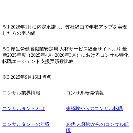
リクルーターまでご相談下さい。 ・ご希望の方は、会社説
明会兼現場座談会実施後、カジュアル面談もしくは1次選考
の対応もさせて頂きますので担当リクルーターまでご相談
下さい。なお、当日はコンテンツに変更があること、ご了
承ください。 【服装・持ち物】 ・特になし カジュアルな服
※1 2026年1月に内定承諾し、弊社経由で年収アップを実現
装でご参加ください。 【募集ポジション】 ITコンサルタン
した方の平均値
ト(役職問わず) 【案件内容(一例)】 ・IT戦略立案/IT中長期
ロードマップ策定 ・全社クラウド基盤グランドデザイン策
※2 厚生労働省職業安定局 人材サービス総合サイトより 最
定 ・全社デジタルトランスフォーメーション企画構想 ・業
新2025年度（2025年4月~2026年3月）におけるコンサル特化
務/組織/システムの現状分析/RPA選定/導入/実装 ・プライベ
転職エージェント支援実績数比較
ート/パブリッククラウド導入 ・AI活用による業務効率化/
業務再構築 ・IoTを活用したデジタルワークスタイル変革案
企画 ・Disruptive Technologyを活用した新規事業の立案/推
※3 2025年9月16日時点
進 など 【中途入社社員の入社の決め手(一例)】 ・創業
フェーズに参画し、コアメンバーとして会社を一緒に創り
コンサル業界情報
コンサル転職情報
上げていきたい ・サービスやソリューションに捉われず、
顧客が真に求めるサービスを提供したい ・様々な業種業界
でのプロジェクトに参画し、自身のスキルアップを図りた
コンサルタントとは
未経験からのコンサル転職
い ・エンジニア経験を活かして要件定義や提案、企画とい
った上流工程にチャレンジしたい ・コンサルのみならず新
コンサルタントの年収
30代 未経験からのコンサル転
規事業開発にも興味があり、ゆくゆくはチャレンジしてみ
職
たい オンライン(Teams)