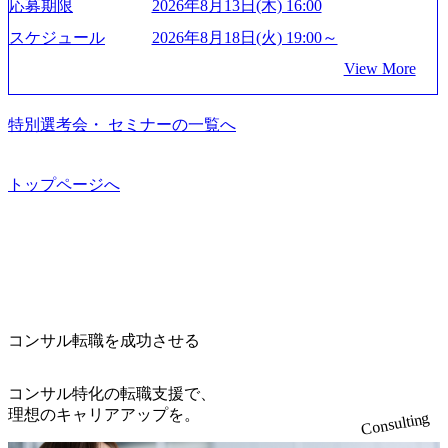
応募期限
2026年8月13日(木) 16:00
業界の情報を集めたい 働くイメージを具体的に知りたい M
流工程、先端技術を学べる環境 【コンサルファーム経験
資も含めて売上高TOP10にランクインしている。 主力事業
つの寮があり、以下の入居基準を満たす方が入居可能で
&A業界にご興味がある方、転職を少しでもお考えの方はも
者】 ・専門領域に軸足を置きながら、他領域にもチャレン
はITコンサルティング。幅広い業界の大企業を中心に、IT
スケジュール
2026年8月18日(火) 19:00～
す。 ＜入居基準＞ ・満33歳までの独身者 ・自宅から勤務地
ちろん、情報収集をしたい方でも歓迎です。お気軽にご参
ジできる環境 ・タイトルアップでのオファー ・現職ファー
戦略策定等の上流工程から実装・運用定着まで一気通貫で
までの通勤総時間が2時間を超えること 住宅手当： 本社の
View More
加ください。 当日は、質疑応答のお時間もご用意しており
ムより高いオファー年収 ・実力主義でプロモーションでき
支援している。 他方、インキュベーション事業を手掛けて
近くには独身寮や社宅等が無いため、条件を満たす方には
ます。 是非、説明会にてお話できることを楽しみにしてお
る（ダブルスキップもあり） ・週に1度のアサインｍｔｇで
いるのも同社の特徴であり、 自社で新規事業開発も手掛け
住宅手当を支給します。 また、独身寮は男性のみの入居と
ります。 説明会後にアンケート回答をお願いいたします。
こまめに社員のキャリアについて検討してもらえる。結
つつ、複数社への出資～ハンズオン支援も行っている。 (参
特別選考会・ セミナーの一覧へ
なるため、入居基準を満たす女性には住宅手当を支給しま
オンライン(Google meets)
果、なりたいキャリアを反映できるｐｊにアサインしても
考) https://www.dirbato.co.jp/service/incubation.html (https://www.
す。 住宅手当は、一般賃貸物件を従業員が契約し、規程で
らえる ・シンプレクスというテクノロジーに強い部隊がい
dirbato.co.jp/service/incubation.html) 大手総合系コンサルティ
定める金額を会社が支払います。 その他： 採用時や転勤等
るため、エンジニアの視点からも協業しクライアントへ価
ングファームや、Slerなどから優秀層が多数ジョイン。 http
トップページへ
による引っ越し費用は、会社が負担します。 2026年8月18日
値提供できる ・デリバリー中心の案件もあればセールス中
s://storage.googleapis.com/our-vision-production.appspot.com/publi
(火) 19:00～20:00 2026年8月13日(木) 16:00 応募をご検討され
心の案件もあり、個々の裁量や得意領域に合わせた売り上
c/images/20240925205344_42693807-c7d5-418f-965b-3a03a5dd5
ている方を対象に、会社説明会を実施予定です。 ● 求人名
げの立て方を選べる ここ1年で社員数60名⇒100名超、売上
723_1200x559.webp 楽天グループ、SMBCグループ、NTT、
・【富山】半導体製造装置の生産エンジニア(製造・生産工
今期18億円⇒来期30億円（いずれも約170％アップ）と急成
良品計画、ファーストリテイリング等大手企業が中心顧客
程の管理業務) ※主任候補・リーダークラス ・【砺波】半
長中のファームである また、成長中ファームのため優秀な
直近では大阪万博のプロジェクトをAC、PwCとのコンペに
導体製造装置の生産エンジニア(製造・生産工程の管理業務)
上司の近くで働けるチャンスも多い(ボストン・コンサルテ
勝ち受注。 業務システム、ToC向けアプリ、セキュリティ
※主任候補・リーダークラス オンライン (Microsoft Teams)
ィング・グループ出身者等 (https://www.xspear.co.jp/member/ta
等万博に関するあらゆるIT関連業務をコンサルティングし
※顔出しは不要です。ご質問頂く際のみ、顔出ししていた
コンサル転職を成功させる
keto_kajita/)） 多様なメンバー、多様なプロジェクトによる
ている。 <u>ワンプール制</u>を取っており、業界の枠に縛
だければと存じます。
自己成長機会が多く、新たなチャレンジが可能 100名規模に
られず様々な案件にチャレンジ可能 専属の営業部隊がお
も関わらず、外資系戦略コンサルティングファームや総合
り、<u>営業活動に工数を割かれることなくデリバリーに注
コンサル特化の転職支援で、
系コンサルティングファームをはじめ、メーカー、ITベン
力可能</u> 従業員満足度を非常に重視しており、意にそぐ
理想のキャリアアップを。
Consulting
チャー、外資系金融機関など多彩な出自で構成されてお
わないプロジェクトにアサインされてしまった場合、半強