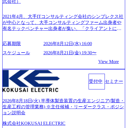
式会社）
2021年4月、大手ITコンサルティング会社のシンプレクス社
が中心となって、大手コンサルティングファーム出身者や
有名テックベンチャー出身者が集い、「クライアントにと
って真のデジタルトランスフォーメーションを創造した
い」という想いの下で立ち上げた新鋭ファーム テクノロジ
応募期限
2026年8月12日(水) 16:00
ーがビジネスの成功に大きな影響力を持つDX時代におい
て、20年以上にわたってFintech業界を中心に最先端テクノ
スケジュール
2026年8月21日(金) 19:30〜
ロジーを提供してきたシンプレクスのノウハウを活かしつ
View More
つ、あらゆる業種・業界のクライアントの企業価値の最大
化を支援するために、戦略策定、組織改革、人材育成、業
務改善、実行支援などのコンサルティングサービスを一気
受付中
セミナー
通貫で提供するのが特徴（いわゆる総合コンサルティング
ファーム） 社名の由来は”DXエリアにSpir（槍）を指して
切り開く””simplexないでは金融以外の領域にX（クロス）し
ていく”という位置づけ 一昔前は金融が強い企業として認知
2026年8月18日(火) 半導体製造装置の生産エンジニア(製造・
されていたが、現在金融の売上割合は全体の3割。現在はTo
生産工程の管理業務) ※主任候補・リーダークラス・ポジシ
C事業を始め、パブリック、製造業、通信、エンタメ、教
ョン説明会
育、保健など幅広く強みのあるファーム。 ワンプール制で
株式会社KOKUSAI ELECTRIC
はあるが、社員の興味のある分野やスキルを活用したいな