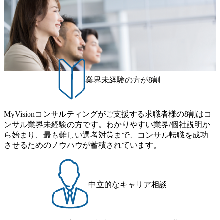
り、常に刺激を受けながらプロジェクトワークが可能 総合
制的に別のプロジェクトに異動することが可能。その結
コンサルティングファームの名の通り、全方位のクライア
果、<u>退職率も10%程度</u>(他社平均は2～30%程度) 残業
ントに対して様々なプロジェクトが存在しており、手を上
時間は<u>平均30時間程度。</u>バリューが出ていないから
げれば常に新しいテーマのチャレンジ機会を提供している
残業代をつけさせないといったことはしない DE&Iにおいて
（ワンプール制） そのため、全体の離職率10％以下、未経
は女性活用や外国人/高齢者/障碍者などさまざまなバックグ
験3年未満の離職率は0％と驚異の定着率を誇る 大手ファー
ラウンドを持つメンバーの働く環境を整えている SDGsの推
ムと同水準以上の報酬制度であり、ファーム経験者の場合
進にも積極的で、プロボノ支援等を行っている 部活動も活
は、転職時報酬アップが基本 強く「個人」の成⾧を重視す
発で、多くのクラブが立ち上がっており、さまざまな役
業界未経験の方が8割
るカルチャーであり、昇進に枠もなく、今ならReadyになれ
職・所属・組織を超えて社員間のネットワーク形成・交流
ば上がれる環境となっている 安定した経営環境の下、コン
の場となっている <u>教育・研修プログラムが非常に充実</
サルティングファームの立ち上げフェーズに関わることが
u>しており、自己成長の機会も多い DirTuneという社内限定
MyVisionコンサルティングがご支援する求職者様の8割はコ
できる 豊富な経験を持つコンサル経験者の場合は、自らチ
番組があり、新卒紹介、会社の七不思議紹介等、規模が大
ンサル業界未経験の方です。わかりやすい業界/個社説明か
ームを立ち上げることが可能 裁量をもった営業活動、デリ
きくなっていく中で社員同士のつながりを広げる取り組み
ら始まり、最も難しい選考対策まで、コンサル転職を成功
バリー活動ができる(スタートアップとの協業、新規ソリュ
もしている 今後の成長戦略として海外展開を見据えてい
させるためのノウハウが蓄積されています。
ーションの開発 など) シンプレクスの顧客基盤、エンジニ
る。足元のグローバル案件割合は10%程度だが、英語が得
アケイパビリティを活かた確度の高い事業立ち上げが経験
意でグローバル案件に興味がある方はアサインされるチャ
できる 2026年8月21日(金) 19:30〜21:30 (19:20開場) 2026年8
ンスも大きい。 代表インタビュー https://note.com/dirbato/n/n0
月12日(水) 16:00 ※参加状況によっては抽選とさせていただ
a040c36b128 Forbes JAPAN BrandVoice Studio 「使命はテクノ
中立的なキャリア相談
く可能性がございます。 このたび、ファーム経験者の方を
ロジーで企業の可能性を引き出すこと。日本に求められるI
対象にした懇親会形式の採用イベント「サロンイベント」
Tコンサルタントという伴走者」 https://forbesjapan.com/article
を開催いたします。 カジュアルな場で現場社員と直接交流
s/detail/67452 Forbes JAPAN BrandVoice Studio 「コンサル業
できる機会ですので、ぜひご参加ください。 当日はXspear
界におけるIT人材価値再興。Dirbatoの最前線パートナーが