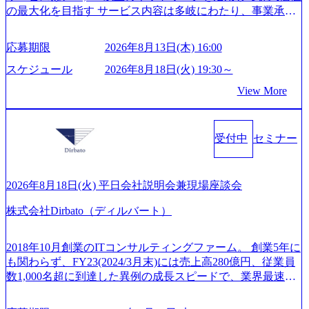
み実践に強くなるための「プレゼン研修」、自社キャリア
の最大化を目指す サービス内容は多岐にわたり、事業承継
報 (https://www.xspear.co.jp/member/)一部抜粋 - 伊勢山 昇吾氏:
アドバイザーによる自身のキャリア構築をめざす「キャリ
コンサルティングやM&Aアドバイザリー、財務アドバイザ
ベイカレントにてIT戦略立案から実装支援を軸に、様々な
ア開発研修」などがある 生産現場を含む全部門でフレック
リーなどが含まれており、幅広いニーズに対応 譲渡企業に
業界で新規事業戦略、成長戦略、PMI推進、業務改革等の幅
スタイム制度を実施しており、月単位の決められた労働時
応募期限
2026年8月13日(木) 16:00
対しては完全成功報酬制を採用し、M&A以外の選択肢も尊
広いプロジェクトに従事 - 鈴木健仁氏：新卒でベイカレン
間の範囲内で、出社・退社の時刻を社員の自己裁量に委
重する姿勢を持ち、将来の株価成長を取り込むスキームの
トに入社し最年少ディレクターを経てXspearに参画 - 梶田
スケジュール
2026年8月18日(火) 19:30～
ね、ワークライフバランスを図りながら効率的に働くこと
構築や事業承継支援も行う TWOSTONE&SonsグループはM
威人氏：BCG出身。金融業界における戦略策定、DX戦略立
ができる 【休日】 土日祝休みの完全週休2日制 2025年度の
View More
&A業界のリーディングカンパニーであり、領域にこだわら
案、人事組織テーマに強みを持ち、メディア・エンタメ業
年間休日は125日（GW8日、夏季9日、年末年始9日） 有給
ず幅広い案件に携わりながら自己成長とキャリアの挑戦が
界においてはDX戦略立案、NFT等の新規事業立案を得意と
休暇は年間24日（4月1日入社の場合）で、入社日に付与さ
可能 M&Aセンター出身者3名がメインメンバーであり、経
する。 - 藏満 一馬氏：アクセンチュア出身。金融業界を中
れます。 年次有給休暇の残日数は、翌年度に繰り越すこと
受付中
セミナー
験豊富なアドバイザーと共に働くことで、M&Aや財務アド
心に、DX戦略策定、新規事業立案、組織変革、規制対応等
ができます。 慶弔休暇は、事由により取得可能日数は異な
バイザリーなどの専門知識を獲得し、キャリアを発展させ
の幅広いプロジェクトを主導する。 - 天野 善仁氏：19卒Pw
りますが、3～7日の連続休暇を取得できます。 リフレッシ
る機会が提供される 主担当成約で10件以上ある人は課長職
C出身。Xspear最年少シニアマネージャー 社員インタビュー
ュ休暇は、規程で定める勤続年数ごとに、連続5日のリフレ
となり、平均3000万～4000万の年収となる 内訳としては個
ページ (https://www.xspear.co.jp/career/interviews/) 戦略だけの
2026年8月18日(火) 平日会社説明会兼現場座談会
ッシュ休暇を取得できます。 【育児や子の看護、介護など
人インセンティブ＋チームインセンティブ 課長は部下を育
コンサルは終わり──コンサル業界の風雲児に聞く。“これ
の制度】 育児休暇： 対象：小学校1年修了時の3月31日まで
株式会社Dirbato（ディルバート）
成活躍させるためのナレッジシェアおよび丁寧なOJTを欠か
から”のコンサルの在り方 (https://www.businessinsider.jp/articl
の子を育てるすべての従業員※期間：通算3年間 短時間勤
さずにチームとして動く組織風土がある 2026年8月18日(火)
e/20250205-simplex-xspear/) Xspear Consultingがえるぼし認定
務： 対象：小学校卒業までの子を育てるすべての従業員 1
19:30～ 所要時間 : 約1時間 2026年8月13日(木) 16:00 ＼応募
を取得 (https://www.agara.co.jp/article/382811) シンプレクスと
2018年10月創業のITコンサルティングファーム。 創業5年に
日2時間15分まで、始業・終業時刻の繰り上げ・繰り下げが
意思不問・業界未経験歓迎！／ M&A承継機構のビジョンや
Xspear Consultingが、東京都港区の行政手続き100%デジタル
も関わらず、FY23(2024/3月末)には売上高280億円、従業員
可能 子の看護休暇： 子1人につき5日まで取得でき、1時間
業務内容、実際の働き方について詳しくお伝えするオンラ
化を支援 (https://www.afpbb.com/articles/-/3520247) 【未経験
数1,000名超に到達した異例の成長スピードで、業界最速と
単位で取得することも可能 家族看護休暇： 5日まで取得で
イン説明会を開催いたします。 M&A業界に興味があり、ま
者】 ・年収UPでのオファー ・ワンプールで様々なインダ
なる10期1,000億円に対して、現状では計画値を上回る事業
き、1時間単位で取得することも可能 【独身寮、住宅手当制
ずはどんな仕事か知りたい 転職を考えたばかりで、幅広く
ストリーやソリューションを裁量をもって経験できる ・上
成⻑を遂げている。 現在コンサルティングファームでは外
度など】 独身寮：富山事業所の近くに、白風寮と青風寮の2